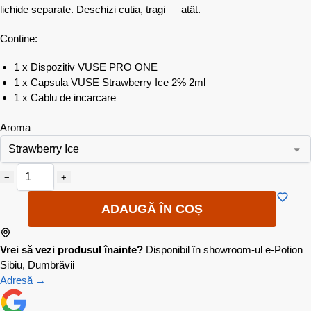
lichide separate. Deschizi cutia, tragi — atât.
Contine:
1 x Dispozitiv VUSE PRO ONE
1 x Capsula VUSE Strawberry Ice 2% 2ml
1 x Cablu de incarcare
Aroma
−
+
ADAUGĂ ÎN COȘ
Vrei să vezi produsul înainte?
Disponibil în showroom-ul e-Potion
Sibiu, Dumbrăvii
Adresă →