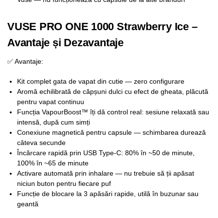
VUSE PRO ONE 1000 Strawberry Ice –
Avantaje și Dezavantaje
✅ Avantaje:
Kit complet gata de vapat din cutie — zero configurare
Aromă echilibrată de căpșuni dulci cu efect de gheata, plăcută
pentru vapat continuu
Funcția VapourBoost™ îți dă control real: sesiune relaxată sau
intensă, după cum simți
Conexiune magnetică pentru capsule — schimbarea durează
câteva secunde
Încărcare rapidă prin USB Type-C: 80% în ~50 de minute,
100% în ~65 de minute
Activare automată prin inhalare — nu trebuie să ții apăsat
niciun buton pentru fiecare puf
Funcție de blocare la 3 apăsări rapide, utilă în buzunar sau
geantă