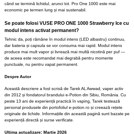
când se termină lichidul, arunci tot. Pro One 1000 este mai
economic pe termen lung și mai sustenabil.
Se poate folosi VUSE PRO ONE 1000 Strawberry Ice cu
modul intens activat permanent?
Tehnic da, poți rămâne în modul intens (LED albastru) continuu,
dar bateria și capsula se vor consuma mai rapid. Modul intens
produce mai mult vapor și livrează mai multă nicotină per puf —
de aceea este recomandat mai degrabă pentru momente
punctuale, nu pentru vapat permanent.
Despre Autor
Această descriere a fost scrisă de Tarek AL Awwad, vaper activ
din 2012 și fondatorul brandului e-Potion din Sibiu, România. Cu
peste 13 ani de experiență practică în vaping, Tarek testează
personal produsele din portofoliul e-potion.ro și creează rețete
originale de lichide. Informațiile din această pagină sunt bazate pe
experiență directă și surse verificate.
Ultima actualizare: Martie 2026