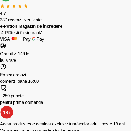
4,7
237 recenzii verificate
e-Potion magazin de încredere
Plătești în siguranță
VISA
Pay
Pay
Gratuit > 149 lei
la livrare
Expediere azi
comenzi până 16:00
+250 puncte
pentru prima comanda
18+
Acest produs este destinat exclusiv fumătorilor adulți peste 18 ani.
Vânzarea către minori este strict interzisă.