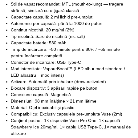
Stil de vapat recomandat: MTL (mouth-to-lung) — tragere
strânsă, similară cu o țigară clasică
Capacitate capsulă: 2 ml lichid pre-umplut
Autonomie per capsulă: până la 1000 de pufuri
Conținut nicotină: 20 mg/ml (2%)
Tip nicotină: Sare de nicotină (nic salt)
Capacitate baterie: 530 mAh
Timp de încărcare: ~50 minute pentru 80% / ~65 minute
pentru încărcare completă
Conector de încărcare: USB Type-C
Mod intensitate: VapourBoost™ (LED alb = mod standard /
LED albastru = mod intens)
Activare: Automată prin inhalare (draw-activated)
Blocare dispozitiv: 3 apăsări rapide pe buton
Conexiune capsulă: Magnetică
Dimensiuni: 98 mm înălțime × 21 mm lățime
Material: Oțel inoxidabil și plastic
Compatibil cu: Exclusiv capsulele pre-umplute Vuse (2ml)
Conținut pachet: 1× dispozitiv Vuse Pro One, 1× capsulă
Strawberry Ice 20mg/ml, 1× cablu USB Type-C, 1× manual de
utilizare