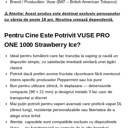
Brand / Producător: Vuse (BAT – British American Tobacco)
⚠️ Atenție: Acest produs este destinat exclusiv persoanelor
cu vârsta de peste 18 ani. Nicotina creează dependență.
Pentru Cine Este Potrivit VUSE PRO
ONE 1000 Strawberry Ice?
Ideal pentru fumătorii care fac tranziția la vaping și caută un
dispozitiv simplu, cu satisfacție imediată similară unei țigări
clasice
Potrivit dacă preferi arome fructate răcoritoare fără mentonul
intens specific produselor Peppermint sau Ice pure
Bun pentru utilizare zilnică, în deplasare — dimensiunile
compacte (98 × 21 mm) și designul metalic îl fac ușor de
transportat și discret
Mai puțin potrivit pentru vaperi avansați care preferă vapat DL
(direct lung), rezistențe personalizabile sau libertatea de a
alege orice lichid
Atenție: capsulele sunt compatibile exclusiv cu dispozitivele
Vuse — nu funcționează cu capsule de la alte branduri