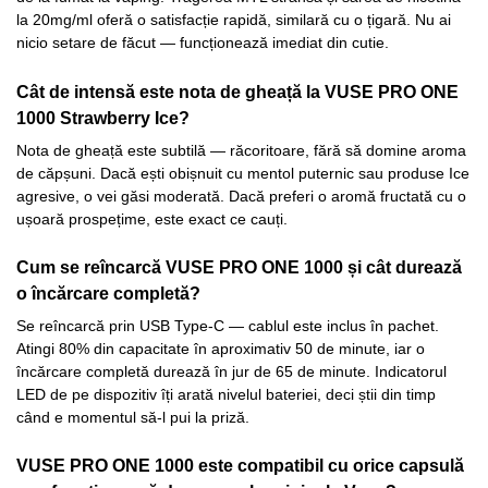
la 20mg/ml oferă o satisfacție rapidă, similară cu o țigară. Nu ai
nicio setare de făcut — funcționează imediat din cutie.
Cât de intensă este nota de gheață la VUSE PRO ONE
1000 Strawberry Ice?
Nota de gheață este subtilă — răcoritoare, fără să domine aroma
de căpșuni. Dacă ești obișnuit cu mentol puternic sau produse Ice
agresive, o vei găsi moderată. Dacă preferi o aromă fructată cu o
ușoară prospețime, este exact ce cauți.
Cum se reîncarcă VUSE PRO ONE 1000 și cât durează
o încărcare completă?
Se reîncarcă prin USB Type-C — cablul este inclus în pachet.
Atingi 80% din capacitate în aproximativ 50 de minute, iar o
încărcare completă durează în jur de 65 de minute. Indicatorul
LED de pe dispozitiv îți arată nivelul bateriei, deci știi din timp
când e momentul să-l pui la priză.
VUSE PRO ONE 1000 este compatibil cu orice capsulă