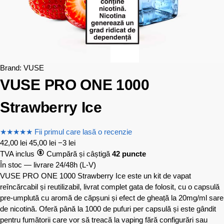
Brand:
VUSE
VUSE PRO ONE 1000
Strawberry Ice
★
★
★
★
★
Fii primul care lasă o recenzie
42,00
lei
45,00
lei
−3 lei
TVA inclus
Cumpără și câștigă
42 puncte
În stoc — livrare 24/48h
(L-V)
VUSE PRO ONE 1000 Strawberry Ice este un kit de vapat
reîncărcabil și reutilizabil, livrat complet gata de folosit, cu o capsulă
pre-umplută cu aromă de căpșuni și efect de gheață la 20mg/ml sare
de nicotină. Oferă până la 1000 de pufuri per capsulă și este gândit
pentru fumătorii care vor să treacă la vaping fără configurări sau