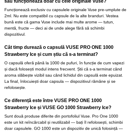
sau funcționează doar cu cele originale Vuse?
Funcționează exclusiv cu capsulele originale Vuse pre-umplute de
2ml. Nu este compatibil cu capsule de la alte branduri. Vestea
bună este că gama Vuse include mai multe arome — tutun,
mentă, fructe — deci ai de unde alege fără să schimbi
dispozitivul.
Cât timp durează o capsulă VUSE PRO ONE 1000
Strawberry Ice și cum știu că s-a terminat?
O capsulă oferă până la 1000 de pufuri, în funcție de cum vapezi
și dacă folosești modul intens frecvent. Știi că s-a terminat când
aroma slăbește vizibil sau când lichidul din capsulă este epuizat.
La final, înlocuiești doar capsula — dispozitivul rămâne și se
refolosește.
Ce diferență este între VUSE PRO ONE 1000
Strawberry Ice și VUSE GO 1000 Strawberry Ice?
Sunt două produse diferite din portofoliul Vuse. Pro One 1000
este un kit reîncărcabil și reutilizabil — bați îl refolosești, schimbi
doar capsulele. GO 1000 este un dispozitiv de unică folosință —