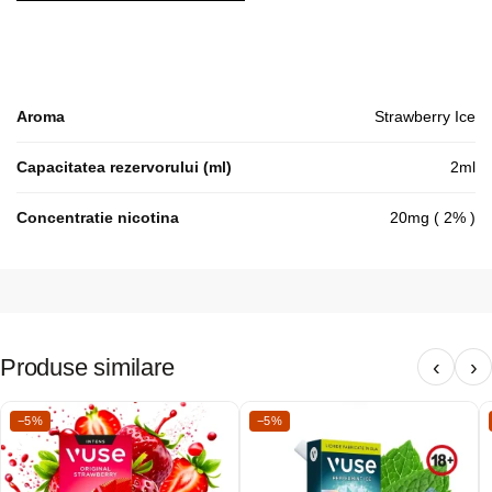
Aroma
Strawberry Ice
Capacitatea rezervorului (ml)
2ml
Concentratie nicotina
20mg ( 2% )
Produse similare
‹
›
−5%
−5%