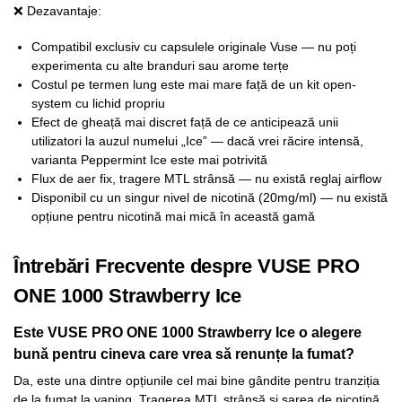
❌ Dezavantaje:
Compatibil exclusiv cu capsulele originale Vuse — nu poți
experimenta cu alte branduri sau arome terțe
Costul pe termen lung este mai mare față de un kit open-
system cu lichid propriu
Efect de gheață mai discret față de ce anticipează unii
utilizatori la auzul numelui „Ice” — dacă vrei răcire intensă,
varianta Peppermint Ice este mai potrivită
Flux de aer fix, tragere MTL strânsă — nu există reglaj airflow
Disponibil cu un singur nivel de nicotină (20mg/ml) — nu există
opțiune pentru nicotină mai mică în această gamă
Întrebări Frecvente despre VUSE PRO
ONE 1000 Strawberry Ice
Este VUSE PRO ONE 1000 Strawberry Ice o alegere
bună pentru cineva care vrea să renunțe la fumat?
Da, este una dintre opțiunile cel mai bine gândite pentru tranziția
de la fumat la vaping. Tragerea MTL strânsă și sarea de nicotină