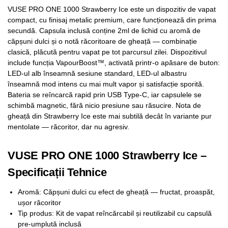
VUSE PRO ONE 1000 Strawberry Ice este un dispozitiv de vapat
compact, cu finisaj metalic premium, care funcționează din prima
secundă. Capsula inclusă conține 2ml de lichid cu aromă de
căpșuni dulci și o notă răcoritoare de gheață — combinație
clasică, plăcută pentru vapat pe tot parcursul zilei. Dispozitivul
include funcția VapourBoost™, activată printr-o apăsare de buton:
LED-ul alb înseamnă sesiune standard, LED-ul albastru
înseamnă mod intens cu mai mult vapor și satisfacție sporită.
Bateria se reîncarcă rapid prin USB Type-C, iar capsulele se
schimbă magnetic, fără nicio presiune sau răsucire. Nota de
gheață din Strawberry Ice este mai subtilă decât în variante pur
mentolate — răcoritor, dar nu agresiv.
VUSE PRO ONE 1000 Strawberry Ice –
Specificații Tehnice
Aromă: Căpșuni dulci cu efect de gheață — fructat, proaspăt,
ușor răcoritor
Tip produs: Kit de vapat reîncărcabil și reutilizabil cu capsulă
pre-umplută inclusă