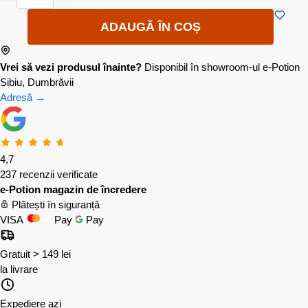
ADAUGĂ ÎN COȘ
Vrei să vezi produsul înainte?
Disponibil în showroom-ul e-Potion
Sibiu, Dumbrăvii
Adresă →
4,7
237 recenzii verificate
e-Potion magazin de încredere
Plătești în siguranță
VISA
Pay
Pay
Gratuit > 149 lei
la livrare
Expediere azi