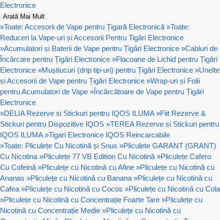
Electronice
Arată Mai Mult
»
Toate: Accesorii de Vape pentru Țigară Electronică
»
Toate:
Reduceri la Vape-uri și Accesorii Pentru Tigări Electronice
»
Acumulatori și Baterii de Vape pentru Țigări Electronice
»
Cabluri de
Încărcare pentru Țigări Electronice
»
Flacoane de Lichid pentru Țigări
Electronice
»
Muștiucuri (drip tip-uri) pentru Țigări Electronice
»
Unelte
și Accesorii de Vape pentru Țigări Electronice
»
Wrap-uri și Folii
pentru Acumulatori de Vape
»
Încărcătoare de Vape pentru Țigări
Electronice
»
DELIA Rezerve si Stickuri pentru IQOS ILUMA
»
Fiit Rezerve &
Stickuri pentru Dispozitive IQOS
»
TEREA Rezerve si Stickuri pentru
IQOS ILUMA
»
Tigari Electronice IQOS Reincarcabile
»
Toate: Pliculețe Cu Nicotină și Snus
»
Pliculete GARANT (GRANT)
Cu Nicotina
»
Pliculețe 77 VB Edition Cu Nicotină
»
Pliculețe Cafero
Cu Cofeină
»
Pliculețe cu Nicotină cu Afine
»
Pliculețe cu Nicotină cu
Ananas
»
Pliculețe cu Nicotină cu Banana
»
Pliculețe cu Nicotină cu
Cafea
»
Pliculețe cu Nicotină cu Cocos
»
Pliculețe cu Nicotină cu Cola
»
Pliculețe cu Nicotină cu Concentrație Foarte Tare
»
Pliculețe cu
Nicotină cu Concentrație Medie
»
Pliculețe cu Nicotină cu