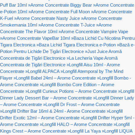
Puff Bar 10ml
»
Arome Concentrate Biggy Bear
»
Arome Concentrate
e-Potion 10ml
»
Arome Concentrate Full Moon
»
Arome Concentrate
K-Fuel
»
Arome Concentrate Nasty Juice
»
Arome Concentrate
Smokemania 10ml
»
Arome Concentrate T-Juice
»
Arome
Concentrate The Flavor 10ml
»
Arome Concentrate Vampire Vape
»
Arome Concentrate VapeBar 10ml
»
Baza Lichid Cu Nicotina Pentru
Tigara Electronica
»
Baza Lichid Tigara Electronica e-Potion
»
Bază e-
Potion Pentru Lichide De Țigări Electronice
»
Just Juice Aromă
Concentrata de Țigări Electronice
»
La Lechería Vape Aromă
Concentrata de Țigări Electronice
»
Longfill Aisu 10ml - Arome
Concentrate
»
Longfill ALPACA
»
Longfill Atemporal by The Mind
Flayer
»
Longfill Babel 24ml – Arome Concentrate
»
Longfill Bombo -
Arome Concentrate
»
Longfill Bombo Core Edition – Arome
Concentrate
»
Longfill Curieux Potions – Arome Concentrate
»
Longfill
Dinner Lady Dessert Bar – Arome Concentrate
»
Longfill Dinner Lady
– Arome Concentrate
»
Longfill Dr Frost – Arome Concentrate
»
Longfill Drifter Bar 16ml & 24ml - Arome Concentrate
»
Longfill
Drifter Exotic 12ml – Arome Concentrate
»
Longfill Drifter Hyper 5ml -
Arome Concentrate
»
Longfill HALO – Arome Concentrate
»
Longfill
Kings Crest – Arome Concentrate
»
Longfill La Yaya
»
Longfill LIQUA