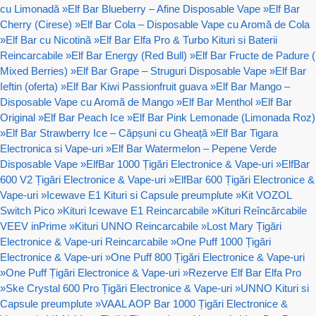
cu Limonadă
»
Elf Bar Blueberry – Afine Disposable Vape
»
Elf Bar
Cherry (Cirese)
»
Elf Bar Cola – Disposable Vape cu Aromă de Cola
»
Elf Bar cu Nicotină
»
Elf Bar Elfa Pro & Turbo Kituri si Baterii
Reincarcabile
»
Elf Bar Energy (Red Bull)
»
Elf Bar Fructe de Padure (
Mixed Berries)
»
Elf Bar Grape – Struguri Disposable Vape
»
Elf Bar
Ieftin (oferta)
»
Elf Bar Kiwi Passionfruit guava
»
Elf Bar Mango –
Disposable Vape cu Aromă de Mango
»
Elf Bar Menthol
»
Elf Bar
Original
»
Elf Bar Peach Ice
»
Elf Bar Pink Lemonade (Limonada Roz)
»
Elf Bar Strawberry Ice – Căpșuni cu Gheață
»
Elf Bar Tigara
Electronica si Vape-uri
»
Elf Bar Watermelon – Pepene Verde
Disposable Vape
»
ElfBar 1000 Țigări Electronice & Vape-uri
»
ElfBar
600 V2 Țigări Electronice & Vape-uri
»
ElfBar 600 Țigări Electronice &
Vape-uri
»
Icewave E1 Kituri si Capsule preumplute
»
Kit VOZOL
Switch Pico
»
Kituri Icewave E1 Reincarcabile
»
Kituri Reîncărcabile
VEEV inPrime
»
Kituri UNNO Reincarcabile
»
Lost Mary Țigări
Electronice & Vape-uri Reincarcabile
»
One Puff 1000 Țigări
Electronice & Vape-uri
»
One Puff 800 Țigări Electronice & Vape-uri
»
One Puff Țigări Electronice & Vape-uri
»
Rezerve Elf Bar Elfa Pro
»
Ske Crystal 600 Pro Țigări Electronice & Vape-uri
»
UNNO Kituri si
Capsule preumplute
»
VAAL AOP Bar 1000 Țigări Electronice &