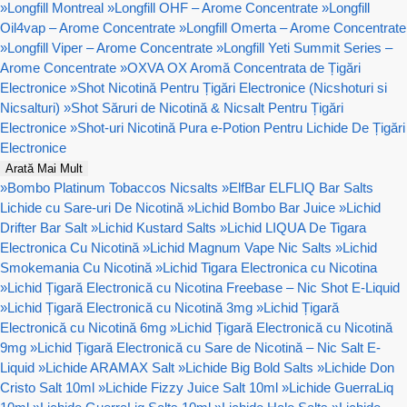
»
Longfill Montreal
»
Longfill OHF – Arome Concentrate
»
Longfill
Oil4vap – Arome Concentrate
»
Longfill Omerta – Arome Concentrate
»
Longfill Viper – Arome Concentrate
»
Longfill Yeti Summit Series –
Arome Concentrate
»
OXVA OX Aromă Concentrata de Țigări
Electronice
»
Shot Nicotină Pentru Țigări Electronice (Nicshoturi si
Nicsalturi)
»
Shot Săruri de Nicotină & Nicsalt Pentru Țigări
Electronice
»
Shot-uri Nicotină Pura e-Potion Pentru Lichide De Țigări
Electronice
Arată Mai Mult
»
Bombo Platinum Tobaccos Nicsalts
»
ElfBar ELFLIQ Bar Salts
Lichide cu Sare-uri De Nicotină
»
Lichid Bombo Bar Juice
»
Lichid
Drifter Bar Salt
»
Lichid Kustard Salts
»
Lichid LIQUA De Tigara
Electronica Cu Nicotină
»
Lichid Magnum Vape Nic Salts
»
Lichid
Smokemania Cu Nicotină
»
Lichid Tigara Electronica cu Nicotina
»
Lichid Țigară Electronică cu Nicotina Freebase – Nic Shot E-Liquid
»
Lichid Țigară Electronică cu Nicotină 3mg
»
Lichid Țigară
Electronică cu Nicotină 6mg
»
Lichid Țigară Electronică cu Nicotină
9mg
»
Lichid Țigară Electronică cu Sare de Nicotină – Nic Salt E-
Liquid
»
Lichide ARAMAX Salt
»
Lichide Big Bold Salts
»
Lichide Don
Cristo Salt 10ml
»
Lichide Fizzy Juice Salt 10ml
»
Lichide GuerraLiq