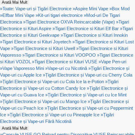
Arată Mai Mult
»
Toate: Vape-uri și Țigări Electronice
»
Aspire Mini Vape
»
Box Mod
»
Elfbar Mini Vape
»
Kit-uri tigari electronice
»
Mod-uri De Tigari
Electronica
»
Tigari Electronice OXVA Reincarcabile (Vape)
»
Tigari
Electronice si Kituri Aspire
»
Tigari Electronice si Kituri Elf Bar
»
Tigari
Electronice si Kituri Geekvape
»
Tigari Electronice si Kituri Innokin
»
Tigari Electronice si Kituri Joyetech
»
Tigari Electronice si Kituri Lost
Vape
»
Tigari Electronice si Kituri Uwell
»
Tigari Electronice si Kituri
Vaporesso
»
Tigari Electronice si Kituri VOOPOO
»
Tigari Electronice
si Kituri VOZOL
»
Tigari Electronice si Kituri VUSE
»
Vape Pen-uri
»
Vape Vaporesso Mini
»
Vape-uri cu Nicotină
»
Țigări Electronice și
Vape-uri cu Apple Ice
»
Țigări Electronice și Vape-uri cu Cherry Cola
»
Țigări Electronice și Vape-uri cu Cola Ice la e-Potion
»
Țigări
Electronice și Vape-uri cu Cotton Candy Ice
»
Țigări Electronice și
Vape-uri cu Guava Ice
»
Țigări Electronice și Vape-uri cu Ice Mint
»
Țigări Electronice și Vape-uri cu Mango Ice
»
Țigări Electronice și
Vape-uri cu Peach Ice
»
Țigări Electronice și Vape-uri cu Peppermint
Ice
»
Țigări Electronice și Vape-uri cu Pineapple Ice
»
Țigări
Electronice și Vape-uri Fără Nicotină
Arată Mai Mult
»
Capsule VUSE GO Reload pentru Dispozitive VUSE Reincarcabile