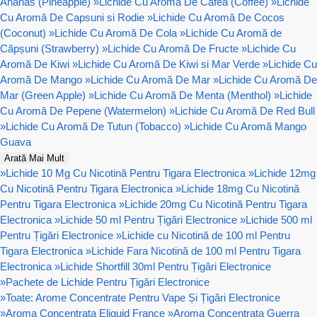
Ananas (Pineapple)
»
Lichide Cu Aromă De Cafea (Coffee)
»
Lichide
Cu Aromă De Capsuni si Rodie
»
Lichide Cu Aromă De Cocos
(Coconut)
»
Lichide Cu Aromă De Cola
»
Lichide Cu Aromă de
Căpșuni (Strawberry)
»
Lichide Cu Aromă De Fructe
»
Lichide Cu
Aromă De Kiwi
»
Lichide Cu Aromă De Kiwi si Mar Verde
»
Lichide Cu
Aromă De Mango
»
Lichide Cu Aromă De Mar
»
Lichide Cu Aromă De
Mar (Green Apple)
»
Lichide Cu Aromă De Menta (Menthol)
»
Lichide
Cu Aromă De Pepene (Watermelon)
»
Lichide Cu Aromă De Red Bull
»
Lichide Cu Aromă De Tutun (Tobacco)
»
Lichide Cu Aromă Mango
Guava
Arată Mai Mult
»
Lichide 10 Mg Cu Nicotină Pentru Tigara Electronica
»
Lichide 12mg
Cu Nicotină Pentru Tigara Electronica
»
Lichide 18mg Cu Nicotină
Pentru Tigara Electronica
»
Lichide 20mg Cu Nicotină Pentru Tigara
Electronica
»
Lichide 50 ml Pentru Țigări Electronice
»
Lichide 500 ml
Pentru Țigări Electronice
»
Lichide cu Nicotină de 100 ml Pentru
Tigara Electronica
»
Lichide Fara Nicotină de 100 ml Pentru Tigara
Electronica
»
Lichide Shortfill 30ml Pentru Țigări Electronice
»
Pachete de Lichide Pentru Țigări Electronice
»
Toate: Arome Concentrate Pentru Vape Și Țigări Electronice
»
Aroma Concentrata Eliquid France
»
Aroma Concentrata Guerra