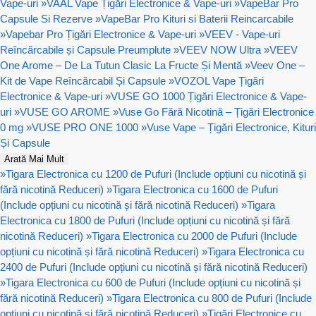
Vape-uri
»
VAAL Vape Țigări Electronice & Vape-uri
»
VapeBar Pro
Capsule Si Rezerve
»
VapeBar Pro Kituri si Baterii Reincarcabile
»
Vapebar Pro Țigări Electronice & Vape-uri
»
VEEV - Vape-uri
Reîncărcabile și Capsule Preumplute
»
VEEV NOW Ultra
»
VEEV
One Arome – De La Tutun Clasic La Fructe Și Mentă
»
Veev One –
Kit de Vape Reîncărcabil Și Capsule
»
VOZOL Vape Țigări
Electronice & Vape-uri
»
VUSE GO 1000 Țigări Electronice & Vape-
uri
»
VUSE GO AROME
»
Vuse Go Fără Nicotină – Țigări Electronice
0 mg
»
VUSE PRO ONE 1000
»
Vuse Vape – Țigări Electronice, Kituri
Și Capsule
Arată Mai Mult
»
Tigara Electronica cu 1200 de Pufuri (Include opțiuni cu nicotină și
fără nicotină Reduceri)
»
Tigara Electronica cu 1600 de Pufuri
(Include opțiuni cu nicotină și fără nicotină Reduceri)
»
Tigara
Electronica cu 1800 de Pufuri (Include opțiuni cu nicotină și fără
nicotină Reduceri)
»
Tigara Electronica cu 2000 de Pufuri (Include
opțiuni cu nicotină și fără nicotină Reduceri)
»
Tigara Electronica cu
2400 de Pufuri (Include opțiuni cu nicotină și fără nicotină Reduceri)
»
Tigara Electronica cu 600 de Pufuri (Include opțiuni cu nicotină și
fără nicotină Reduceri)
»
Tigara Electronica cu 800 de Pufuri (Include
opțiuni cu nicotină și fără nicotină Reduceri)
»
Țigări Electronice cu