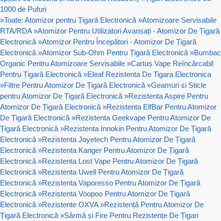
1000 de Pufuri
»
Toate: Atomizor pentru Țigară Electronică
»
Atomizoare Servisabile
RTA/RDA
»
Atomizor Pentru Utilizatori Avansați - Atomizor De Țigară
Electronică
»
Atomizor Pentru Începători - Atomizor De Țigară
Electronică
»
Atomizor Sub-Ohm Pentru Țigară Electronică
»
Bumbac
Organic Pentru Atomizoare Servisabile
»
Cartuș Vape Reîncărcabil
Pentru Țigară Electronică
»
Eleaf Rezistenta De Tigara Electronica
»
Filtre Pentru Atomizor De Țigară Electronică
»
Geamuri si Sticle
pentru Atomizor De Țigară Electronică
»
Rezistenta Aspire Pentru
Atomizor De Țigară Electronică
»
Rezistenta ElfBar Pentru Atomizor
De Țigară Electronică
»
Rezistenta Geekvape Pentru Atomizor De
Țigară Electronică
»
Rezistenta Innokin Pentru Atomizor De Țigară
Electronică
»
Rezistenta Joyetech Pentru Atomizor De Țigară
Electronică
»
Rezistenta Kanger Pentru Atomizor De Țigară
Electronică
»
Rezistenta Lost Vape Pentru Atomizor De Țigară
Electronică
»
Rezistenta Uwell Pentru Atomizor De Țigară
Electronică
»
Rezistenta Vaporesso Pentru Atomizor De Țigară
Electronică
»
Rezistenta Voopoo Pentru Atomizor De Țigară
Electronică
»
Rezistente OXVA
»
Rezistență Pentru Atomizor De
Țigară Electronică
»
Sârmă și Fire Pentru Rezistențe De Țigari