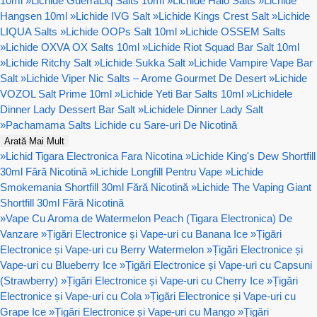
10ml
»
Lichide GuerraLiq Salts 10ml
»
Lichide Halo Salts
»
Lichide
Hangsen 10ml
»
Lichide IVG Salt
»
Lichide Kings Crest Salt
»
Lichide
LIQUA Salts
»
Lichide OOPs Salt 10ml
»
Lichide OSSEM Salts
»
Lichide OXVA OX Salts 10ml
»
Lichide Riot Squad Bar Salt 10ml
»
Lichide Ritchy Salt
»
Lichide Sukka Salt
»
Lichide Vampire Vape Bar
Salt
»
Lichide Viper Nic Salts – Arome Gourmet De Desert
»
Lichide
VOZOL Salt Prime 10ml
»
Lichide Yeti Bar Salts 10ml
»
Lichidele
Dinner Lady Dessert Bar Salt
»
Lichidele Dinner Lady Salt
»
Pachamama Salts Lichide cu Sare-uri De Nicotină
Arată Mai Mult
»
Lichid Tigara Electronica Fara Nicotina
»
Lichide King's Dew Shortfill
30ml Fără Nicotină
»
Lichide Longfill Pentru Vape
»
Lichide
Smokemania Shortfill 30ml Fără Nicotină
»
Lichide The Vaping Giant
Shortfill 30ml Fără Nicotină
»
Vape Cu Aroma de Watermelon Peach (Tigara Electronica) De
Vanzare
»
Țigări Electronice și Vape-uri cu Banana Ice
»
Țigări
Electronice și Vape-uri cu Berry Watermelon
»
Țigări Electronice și
Vape-uri cu Blueberry Ice
»
Țigări Electronice și Vape-uri cu Capsuni
(Strawberry)
»
Țigări Electronice și Vape-uri cu Cherry Ice
»
Țigări
Electronice și Vape-uri cu Cola
»
Țigări Electronice și Vape-uri cu
Grape Ice
»
Țigări Electronice și Vape-uri cu Mango
»
Țigări