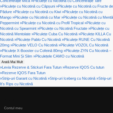
Concentrație Mică
»
Pliculețe cu Nicotină cu Concentrație Tare
»
Pliculețe cu Nicotină cu Căpșuni
»
Pliculețe cu Nicotină cu Fructe de
Pădure
»
Pliculețe cu Nicotină cu Kiwi
»
Pliculețe cu Nicotină cu
Mango
»
Pliculețe cu Nicotină cu Mar
»
Pliculețe cu Nicotină cu Mentă
Peppermint
»
Pliculețe cu Nicotină cu Profil Tropical
»
Pliculețe cu
Nicotină cu Spearmint
»
Pliculețe cu Nicotină Fructate
»
Pliculețe cu
Nicotină Mentolate
»
Pliculețe Cuba Cu Nicotină
»
Pliculețe KILLA Cu
Nicotină
»
Pliculețe Pablo Cu Nicotină
»
Pliculețe RUNE Cu Nicotină
20mg
»
Pliculețe VELO Cu Nicotină
»
Pliculețe VOZOL Cu Nicotină
»
Pliculețe X-Booster cu Cofeină 80mg
»
Pliculețe ZYN Cu Nicotină –
Format Mini Și Slim
»
Pliculețele CAMO cu Nicotină
Arată Mai Mult
»
Levia Rezerve & Stickuri Fara Tutun
»
Rezerve IQOS Cu tutun
»
Rezerve IQOS Fara Tutun
»
Strip-uri Garant cu Nicotină
»
Strip-uri Iceberg cu Nicotină
»
Strip-uri
It's Rips cu Nicotină
Ajutor
Contul meu