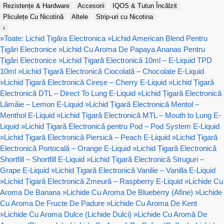
Rezistențe & Hardware
Accesorii
IQOS & Tutun Încălzit
Pliculețe Cu Nicotină
Altele
Strip-uri cu Nicotina
›
»
Toate: Lichid Țigăra Electronica
»
Lichid American Blend Pentru
Țigări Electronice
»
Lichid Cu Aroma De Papaya Ananas Pentru
Țigări Electronice
»
Lichid Țigară Electronică 10ml – E-Liquid TPD
10ml
»
Lichid Țigară Electronică Ciocolată – Chocolate E-Liquid
»
Lichid Țigară Electronică Cireșe – Cherry E-Liquid
»
Lichid Țigară
Electronică DTL – Direct To Lung E-Liquid
»
Lichid Țigară Electronică
Lămâie – Lemon E-Liquid
»
Lichid Țigară Electronică Mentol –
Menthol E-Liquid
»
Lichid Țigară Electronică MTL – Mouth to Lung E-
Liquid
»
Lichid Țigară Electronică pentru Pod – Pod System E-Liquid
»
Lichid Țigară Electronică Piersică – Peach E-Liquid
»
Lichid Țigară
Electronică Portocală – Orange E-Liquid
»
Lichid Țigară Electronică
Shortfill – Shortfill E-Liquid
»
Lichid Țigară Electronică Struguri –
Grape E-Liquid
»
Lichid Țigară Electronică Vanilie – Vanilla E-Liquid
»
Lichid Țigară Electronică Zmeură – Raspberry E-Liquid
»
Lichide Cu
Aroma De Banana
»
Lichide Cu Aroma De Blueberry (Afine)
»
Lichide
Cu Aroma De Fructe De Padure
»
Lichide Cu Aroma De Kent
»
Lichide Cu Aroma Dulce (Lichide Dulci)
»
Lichide Cu Aromă De