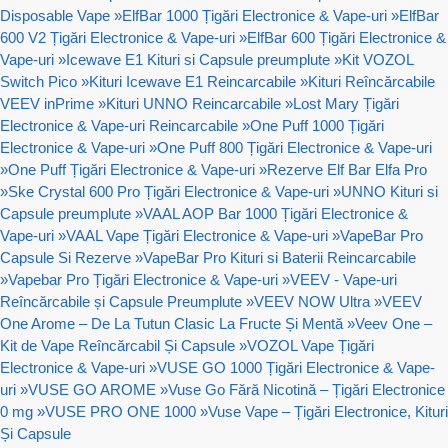
Disposable Vape
»
ElfBar 1000 Țigări Electronice & Vape-uri
»
ElfBar
600 V2 Țigări Electronice & Vape-uri
»
ElfBar 600 Țigări Electronice &
Vape-uri
»
Icewave E1 Kituri si Capsule preumplute
»
Kit VOZOL
Switch Pico
»
Kituri Icewave E1 Reincarcabile
»
Kituri Reîncărcabile
VEEV inPrime
»
Kituri UNNO Reincarcabile
»
Lost Mary Țigări
Electronice & Vape-uri Reincarcabile
»
One Puff 1000 Țigări
Electronice & Vape-uri
»
One Puff 800 Țigări Electronice & Vape-uri
»
One Puff Țigări Electronice & Vape-uri
»
Rezerve Elf Bar Elfa Pro
»
Ske Crystal 600 Pro Țigări Electronice & Vape-uri
»
UNNO Kituri si
Capsule preumplute
»
VAAL AOP Bar 1000 Țigări Electronice &
Vape-uri
»
VAAL Vape Țigări Electronice & Vape-uri
»
VapeBar Pro
Capsule Si Rezerve
»
VapeBar Pro Kituri si Baterii Reincarcabile
»
Vapebar Pro Țigări Electronice & Vape-uri
»
VEEV - Vape-uri
Reîncărcabile și Capsule Preumplute
»
VEEV NOW Ultra
»
VEEV
One Arome – De La Tutun Clasic La Fructe Și Mentă
»
Veev One –
Kit de Vape Reîncărcabil Și Capsule
»
VOZOL Vape Țigări
Electronice & Vape-uri
»
VUSE GO 1000 Țigări Electronice & Vape-
uri
»
VUSE GO AROME
»
Vuse Go Fără Nicotină – Țigări Electronice
0 mg
»
VUSE PRO ONE 1000
»
Vuse Vape – Țigări Electronice, Kituri
Și Capsule