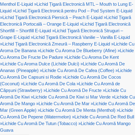
Menthol E-Liquid
»
Lichid Țigară Electronică MTL – Mouth to Lung E-
Liquid
»
Lichid Țigară Electronică pentru Pod – Pod System E-Liquid
»
Lichid Țigară Electronică Piersică – Peach E-Liquid
»
Lichid Țigară
Electronică Portocală – Orange E-Liquid
»
Lichid Țigară Electronică
Shortfill – Shortfill E-Liquid
»
Lichid Țigară Electronică Struguri –
Grape E-Liquid
»
Lichid Țigară Electronică Vanilie – Vanilla E-Liquid
»
Lichid Țigară Electronică Zmeură – Raspberry E-Liquid
»
Lichide Cu
Aroma De Banana
»
Lichide Cu Aroma De Blueberry (Afine)
»
Lichide
Cu Aroma De Fructe De Padure
»
Lichide Cu Aroma De Kent
»
Lichide Cu Aroma Dulce (Lichide Dulci)
»
Lichide Cu Aromă De
Ananas (Pineapple)
»
Lichide Cu Aromă De Cafea (Coffee)
»
Lichide
Cu Aromă De Capsuni si Rodie
»
Lichide Cu Aromă De Cocos
(Coconut)
»
Lichide Cu Aromă De Cola
»
Lichide Cu Aromă de
Căpșuni (Strawberry)
»
Lichide Cu Aromă De Fructe
»
Lichide Cu
Aromă De Kiwi
»
Lichide Cu Aromă De Kiwi si Mar Verde
»
Lichide Cu
Aromă De Mango
»
Lichide Cu Aromă De Mar
»
Lichide Cu Aromă De
Mar (Green Apple)
»
Lichide Cu Aromă De Menta (Menthol)
»
Lichide
Cu Aromă De Pepene (Watermelon)
»
Lichide Cu Aromă De Red Bull
»
Lichide Cu Aromă De Tutun (Tobacco)
»
Lichide Cu Aromă Mango
Guava