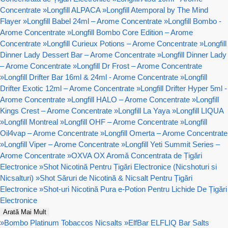
Concentrate
»
Longfill ALPACA
»
Longfill Atemporal by The Mind
Flayer
»
Longfill Babel 24ml – Arome Concentrate
»
Longfill Bombo -
Arome Concentrate
»
Longfill Bombo Core Edition – Arome
Concentrate
»
Longfill Curieux Potions – Arome Concentrate
»
Longfill
Dinner Lady Dessert Bar – Arome Concentrate
»
Longfill Dinner Lady
– Arome Concentrate
»
Longfill Dr Frost – Arome Concentrate
»
Longfill Drifter Bar 16ml & 24ml - Arome Concentrate
»
Longfill
Drifter Exotic 12ml – Arome Concentrate
»
Longfill Drifter Hyper 5ml -
Arome Concentrate
»
Longfill HALO – Arome Concentrate
»
Longfill
Kings Crest – Arome Concentrate
»
Longfill La Yaya
»
Longfill LIQUA
»
Longfill Montreal
»
Longfill OHF – Arome Concentrate
»
Longfill
Oil4vap – Arome Concentrate
»
Longfill Omerta – Arome Concentrate
»
Longfill Viper – Arome Concentrate
»
Longfill Yeti Summit Series –
Arome Concentrate
»
OXVA OX Aromă Concentrata de Țigări
Electronice
»
Shot Nicotină Pentru Țigări Electronice (Nicshoturi si
Nicsalturi)
»
Shot Săruri de Nicotină & Nicsalt Pentru Țigări
Electronice
»
Shot-uri Nicotină Pura e-Potion Pentru Lichide De Țigări
Electronice
Arată Mai Mult
»
Bombo Platinum Tobaccos Nicsalts
»
ElfBar ELFLIQ Bar Salts