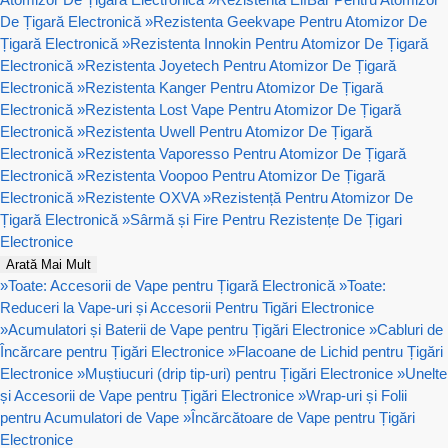
De Țigară Electronică
»
Rezistenta Geekvape Pentru Atomizor De
Țigară Electronică
»
Rezistenta Innokin Pentru Atomizor De Țigară
Electronică
»
Rezistenta Joyetech Pentru Atomizor De Țigară
Electronică
»
Rezistenta Kanger Pentru Atomizor De Țigară
Electronică
»
Rezistenta Lost Vape Pentru Atomizor De Țigară
Electronică
»
Rezistenta Uwell Pentru Atomizor De Țigară
Electronică
»
Rezistenta Vaporesso Pentru Atomizor De Țigară
Electronică
»
Rezistenta Voopoo Pentru Atomizor De Țigară
Electronică
»
Rezistente OXVA
»
Rezistență Pentru Atomizor De
Țigară Electronică
»
Sârmă și Fire Pentru Rezistențe De Țigari
Electronice
Arată Mai Mult
»
Toate: Accesorii de Vape pentru Țigară Electronică
»
Toate:
Reduceri la Vape-uri și Accesorii Pentru Tigări Electronice
»
Acumulatori și Baterii de Vape pentru Țigări Electronice
»
Cabluri de
Încărcare pentru Țigări Electronice
»
Flacoane de Lichid pentru Țigări
Electronice
»
Muștiucuri (drip tip-uri) pentru Țigări Electronice
»
Unelte
și Accesorii de Vape pentru Țigări Electronice
»
Wrap-uri și Folii
pentru Acumulatori de Vape
»
Încărcătoare de Vape pentru Țigări
Electronice