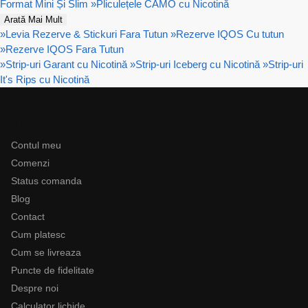
Format Mini Și Slim
»
Pliculețele CAMO cu Nicotină
Arată Mai Mult
»
Levia Rezerve & Stickuri Fara Tutun
»
Rezerve IQOS Cu tutun
»
Rezerve IQOS Fara Tutun
»
Strip-uri Garant cu Nicotină
»
Strip-uri Iceberg cu Nicotină
»
Strip-uri
It's Rips cu Nicotină
Ajutor
Contul meu
Comenzi
Status comanda
Blog
Contact
Cum platesc
Cum se livreaza
Puncte de fidelitate
Despre noi
Calculator lichide