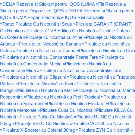
»
DELIA Rezerve si Stickuri pentru IQOS ILUMA
»
Fiit Rezerve &
Stickuri pentru Dispozitive IQOS
»
TEREA Rezerve si Stickuri pentru
IQOS ILUMA
»
Tigari Electronice IQOS Reincarcabile
»
Toate: Pliculețe Cu Nicotină și Snus
»
Pliculete GARANT (GRANT)
Cu Nicotina
»
Pliculețe 77 VB Edition Cu Nicotină
»
Pliculețe Cafero
Cu Cofeină
»
Pliculețe cu Nicotină cu Afine
»
Pliculețe cu Nicotină cu
Ananas
»
Pliculețe cu Nicotină cu Banana
»
Pliculețe cu Nicotină cu
Cafea
»
Pliculețe cu Nicotină cu Cocos
»
Pliculețe cu Nicotină cu Cola
»
Pliculețe cu Nicotină cu Concentrație Foarte Tare
»
Pliculețe cu
Nicotină cu Concentrație Medie
»
Pliculețe cu Nicotină cu
Concentrație Mică
»
Pliculețe cu Nicotină cu Concentrație Tare
»
Pliculețe cu Nicotină cu Căpșuni
»
Pliculețe cu Nicotină cu Fructe de
Pădure
»
Pliculețe cu Nicotină cu Kiwi
»
Pliculețe cu Nicotină cu
Mango
»
Pliculețe cu Nicotină cu Mar
»
Pliculețe cu Nicotină cu Mentă
Peppermint
»
Pliculețe cu Nicotină cu Profil Tropical
»
Pliculețe cu
Nicotină cu Spearmint
»
Pliculețe cu Nicotină Fructate
»
Pliculețe cu
Nicotină Mentolate
»
Pliculețe Cuba Cu Nicotină
»
Pliculețe KILLA Cu
Nicotină
»
Pliculețe Pablo Cu Nicotină
»
Pliculețe RUNE Cu Nicotină
20mg
»
Pliculețe VELO Cu Nicotină
»
Pliculețe VOZOL Cu Nicotină
»
Pliculețe X-Booster cu Cofeină 80mg
»
Pliculețe ZYN Cu Nicotină –