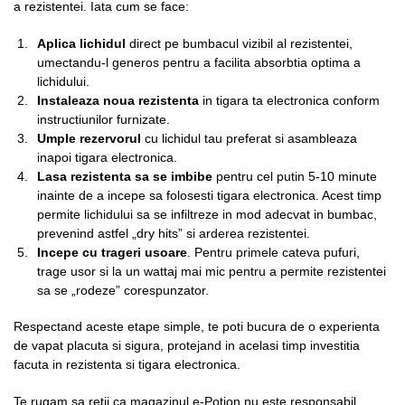
a rezistentei. Iata cum se face:
Aplica lichidul
direct pe bumbacul vizibil al rezistentei,
umectandu-l generos pentru a facilita absorbtia optima a
lichidului.
Instaleaza noua rezistenta
in tigara ta electronica conform
instructiunilor furnizate.
Umple rezervorul
cu lichidul tau preferat si asambleaza
inapoi tigara electronica.
Lasa rezistenta sa se imbibe
pentru cel putin 5-10 minute
inainte de a incepe sa folosesti tigara electronica. Acest timp
permite lichidului sa se infiltreze in mod adecvat in bumbac,
prevenind astfel „dry hits” si arderea rezistentei.
Incepe cu trageri usoare
. Pentru primele cateva pufuri,
trage usor si la un wattaj mai mic pentru a permite rezistentei
sa se „rodeze” corespunzator.
Respectand aceste etape simple, te poti bucura de o experienta
de vapat placuta si sigura, protejand in acelasi timp investitia
facuta in rezistenta si tigara electronica.
Te rugam sa retii ca magazinul e-Potion nu este responsabil