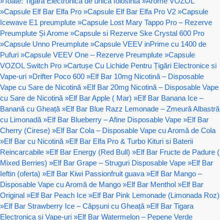
»
Toate: Tigara Electronica de unica folosinta
»
Arome VOZOL
»
Capsule Elf Bar Elfa Pro
»
Capsule Elf Bar Elfa Pro V2
»
Capsule
Icewave E1 preumplute
»
Capsule Lost Mary Tappo Pro – Rezerve
Preumplute Și Arome
»
Capsule si Rezerve Ske Crystal 600 Pro
»
Capsule Unno Preumplute
»
Capsule VEEV inPrime cu 1400 de
Pufuri
»
Capsule VEEV One – Rezerve Preumplute
»
Capsule
VOZOL Switch Pro
»
Cartușe Cu Lichide Pentru Țigări Electronice si
Vape-uri
»
Drifter Poco 600
»
Elf Bar 10mg Nicotină – Disposable
Vape cu Sare de Nicotină
»
Elf Bar 20mg Nicotină – Disposable Vape
cu Sare de Nicotină
»
Elf Bar Apple ( Mar)
»
Elf Bar Banana Ice –
Banană cu Gheață
»
Elf Bar Blue Razz Lemonade – Zmeură Albastră
cu Limonadă
»
Elf Bar Blueberry – Afine Disposable Vape
»
Elf Bar
Cherry (Cirese)
»
Elf Bar Cola – Disposable Vape cu Aromă de Cola
»
Elf Bar cu Nicotină
»
Elf Bar Elfa Pro & Turbo Kituri si Baterii
Reincarcabile
»
Elf Bar Energy (Red Bull)
»
Elf Bar Fructe de Padure (
Mixed Berries)
»
Elf Bar Grape – Struguri Disposable Vape
»
Elf Bar
Ieftin (oferta)
»
Elf Bar Kiwi Passionfruit guava
»
Elf Bar Mango –
Disposable Vape cu Aromă de Mango
»
Elf Bar Menthol
»
Elf Bar
Original
»
Elf Bar Peach Ice
»
Elf Bar Pink Lemonade (Limonada Roz)
»
Elf Bar Strawberry Ice – Căpșuni cu Gheață
»
Elf Bar Tigara
Electronica si Vape-uri
»
Elf Bar Watermelon – Pepene Verde