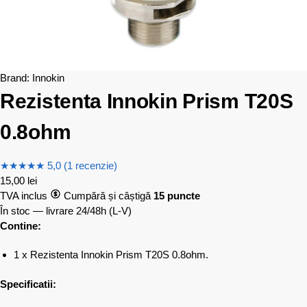
Brand:
Innokin
Rezistenta Innokin Prism T20S
0.8ohm
★
★
★
★
★
5,0 (1 recenzie)
15,00
lei
TVA inclus
Cumpără și câștigă
15 puncte
În stoc — livrare 24/48h
(L-V)
Contine:
1 x Rezistenta Innokin Prism T20S 0.8ohm.
Specificatii: