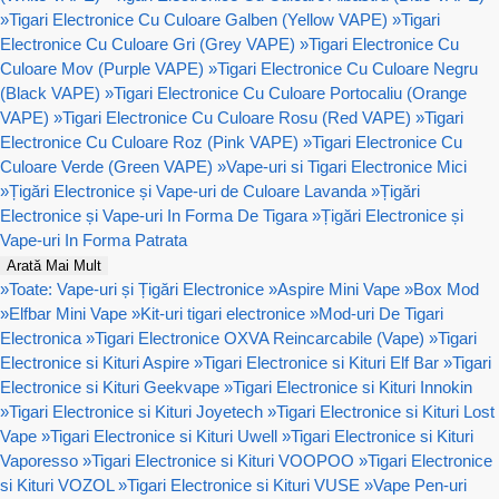
»
Tigari Electronice Cu Culoare Galben (Yellow VAPE)
»
Tigari
Electronice Cu Culoare Gri (Grey VAPE)
»
Tigari Electronice Cu
Culoare Mov (Purple VAPE)
»
Tigari Electronice Cu Culoare Negru
(Black VAPE)
»
Tigari Electronice Cu Culoare Portocaliu (Orange
VAPE)
»
Tigari Electronice Cu Culoare Rosu (Red VAPE)
»
Tigari
Electronice Cu Culoare Roz (Pink VAPE)
»
Tigari Electronice Cu
Culoare Verde (Green VAPE)
»
Vape-uri si Tigari Electronice Mici
»
Țigări Electronice și Vape-uri de Culoare Lavanda
»
Țigări
Electronice și Vape-uri In Forma De Tigara
»
Țigări Electronice și
Vape-uri In Forma Patrata
Arată Mai Mult
»
Toate: Vape-uri și Țigări Electronice
»
Aspire Mini Vape
»
Box Mod
»
Elfbar Mini Vape
»
Kit-uri tigari electronice
»
Mod-uri De Tigari
Electronica
»
Tigari Electronice OXVA Reincarcabile (Vape)
»
Tigari
Electronice si Kituri Aspire
»
Tigari Electronice si Kituri Elf Bar
»
Tigari
Electronice si Kituri Geekvape
»
Tigari Electronice si Kituri Innokin
»
Tigari Electronice si Kituri Joyetech
»
Tigari Electronice si Kituri Lost
Vape
»
Tigari Electronice si Kituri Uwell
»
Tigari Electronice si Kituri
Vaporesso
»
Tigari Electronice si Kituri VOOPOO
»
Tigari Electronice
si Kituri VOZOL
»
Tigari Electronice si Kituri VUSE
»
Vape Pen-uri