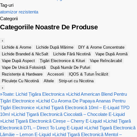
Tag-uri
atomizor
rezistenta
Categorii
Categoriile Noastre De Produse
‹
Lichide & Arome
Lichide După Mărime
DIY & Arome Concentrate
Lichide Branded & NicSalt
Lichide Fără Nicotină
Vape După Aromă
Vape După Aspect
Țigări Electronice & Kituri
Vape Reîncărcabil
Vape De Unică Folosință
După Număr De Pufuri
Rezistențe & Hardware
Accesorii
IQOS & Tutun Încălzit
Pliculețe Cu Nicotină
Altele
Strip-uri cu Nicotina
›
»
Toate: Lichid Țigăra Electronica
»
Lichid American Blend Pentru
Țigări Electronice
»
Lichid Cu Aroma De Papaya Ananas Pentru
Țigări Electronice
»
Lichid Țigară Electronică 10ml – E-Liquid TPD
10ml
»
Lichid Țigară Electronică Ciocolată – Chocolate E-Liquid
»
Lichid Țigară Electronică Cireșe – Cherry E-Liquid
»
Lichid Țigară
Electronică DTL – Direct To Lung E-Liquid
»
Lichid Țigară Electronică
Lămâie – Lemon E-Liquid
»
Lichid Țigară Electronică Mentol –