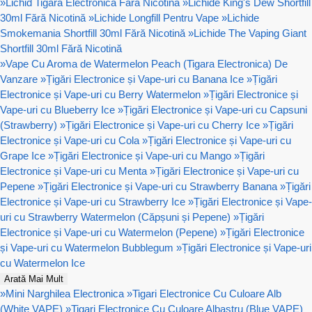
»
Lichid Tigara Electronica Fara Nicotina
»
Lichide King's Dew Shortfill
30ml Fără Nicotină
»
Lichide Longfill Pentru Vape
»
Lichide
Smokemania Shortfill 30ml Fără Nicotină
»
Lichide The Vaping Giant
Shortfill 30ml Fără Nicotină
»
Vape Cu Aroma de Watermelon Peach (Tigara Electronica) De
Vanzare
»
Țigări Electronice și Vape-uri cu Banana Ice
»
Țigări
Electronice și Vape-uri cu Berry Watermelon
»
Țigări Electronice și
Vape-uri cu Blueberry Ice
»
Țigări Electronice și Vape-uri cu Capsuni
(Strawberry)
»
Țigări Electronice și Vape-uri cu Cherry Ice
»
Țigări
Electronice și Vape-uri cu Cola
»
Țigări Electronice și Vape-uri cu
Grape Ice
»
Țigări Electronice și Vape-uri cu Mango
»
Țigări
Electronice și Vape-uri cu Menta
»
Țigări Electronice și Vape-uri cu
Pepene
»
Țigări Electronice și Vape-uri cu Strawberry Banana
»
Țigări
Electronice și Vape-uri cu Strawberry Ice
»
Țigări Electronice și Vape-
uri cu Strawberry Watermelon (Căpșuni și Pepene)
»
Țigări
Electronice și Vape-uri cu Watermelon (Pepene)
»
Țigări Electronice
și Vape-uri cu Watermelon Bubblegum
»
Țigări Electronice și Vape-uri
cu Watermelon Ice
Arată Mai Mult
»
Mini Narghilea Electronica
»
Tigari Electronice Cu Culoare Alb
(White VAPE)
»
Tigari Electronice Cu Culoare Albastru (Blue VAPE)