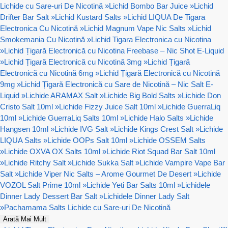
Lichide cu Sare-uri De Nicotină
»
Lichid Bombo Bar Juice
»
Lichid
Drifter Bar Salt
»
Lichid Kustard Salts
»
Lichid LIQUA De Tigara
Electronica Cu Nicotină
»
Lichid Magnum Vape Nic Salts
»
Lichid
Smokemania Cu Nicotină
»
Lichid Tigara Electronica cu Nicotina
»
Lichid Țigară Electronică cu Nicotina Freebase – Nic Shot E-Liquid
»
Lichid Țigară Electronică cu Nicotină 3mg
»
Lichid Țigară
Electronică cu Nicotină 6mg
»
Lichid Țigară Electronică cu Nicotină
9mg
»
Lichid Țigară Electronică cu Sare de Nicotină – Nic Salt E-
Liquid
»
Lichide ARAMAX Salt
»
Lichide Big Bold Salts
»
Lichide Don
Cristo Salt 10ml
»
Lichide Fizzy Juice Salt 10ml
»
Lichide GuerraLiq
10ml
»
Lichide GuerraLiq Salts 10ml
»
Lichide Halo Salts
»
Lichide
Hangsen 10ml
»
Lichide IVG Salt
»
Lichide Kings Crest Salt
»
Lichide
LIQUA Salts
»
Lichide OOPs Salt 10ml
»
Lichide OSSEM Salts
»
Lichide OXVA OX Salts 10ml
»
Lichide Riot Squad Bar Salt 10ml
»
Lichide Ritchy Salt
»
Lichide Sukka Salt
»
Lichide Vampire Vape Bar
Salt
»
Lichide Viper Nic Salts – Arome Gourmet De Desert
»
Lichide
VOZOL Salt Prime 10ml
»
Lichide Yeti Bar Salts 10ml
»
Lichidele
Dinner Lady Dessert Bar Salt
»
Lichidele Dinner Lady Salt
»
Pachamama Salts Lichide cu Sare-uri De Nicotină
Arată Mai Mult