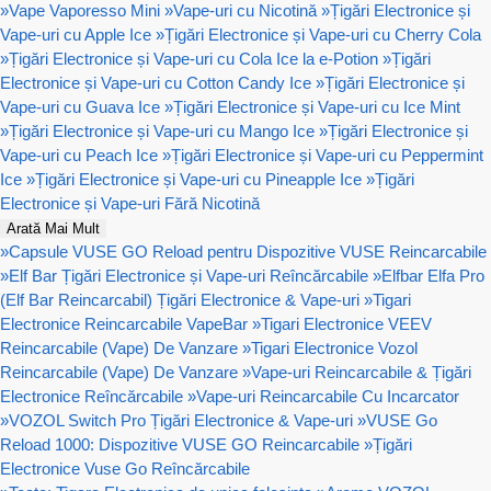
»
Vape Vaporesso Mini
»
Vape-uri cu Nicotină
»
Țigări Electronice și
Vape-uri cu Apple Ice
»
Țigări Electronice și Vape-uri cu Cherry Cola
»
Țigări Electronice și Vape-uri cu Cola Ice la e-Potion
»
Țigări
Electronice și Vape-uri cu Cotton Candy Ice
»
Țigări Electronice și
Vape-uri cu Guava Ice
»
Țigări Electronice și Vape-uri cu Ice Mint
»
Țigări Electronice și Vape-uri cu Mango Ice
»
Țigări Electronice și
Vape-uri cu Peach Ice
»
Țigări Electronice și Vape-uri cu Peppermint
Ice
»
Țigări Electronice și Vape-uri cu Pineapple Ice
»
Țigări
Electronice și Vape-uri Fără Nicotină
Arată Mai Mult
»
Capsule VUSE GO Reload pentru Dispozitive VUSE Reincarcabile
»
Elf Bar Țigări Electronice și Vape-uri Reîncărcabile
»
Elfbar Elfa Pro
(Elf Bar Reincarcabil) Țigări Electronice & Vape-uri
»
Tigari
Electronice Reincarcabile VapeBar
»
Tigari Electronice VEEV
Reincarcabile (Vape) De Vanzare
»
Tigari Electronice Vozol
Reincarcabile (Vape) De Vanzare
»
Vape-uri Reincarcabile & Țigări
Electronice Reîncărcabile
»
Vape-uri Reincarcabile Cu Incarcator
»
VOZOL Switch Pro Țigări Electronice & Vape-uri
»
VUSE Go
Reload 1000: Dispozitive VUSE GO Reincarcabile
»
Țigări
Electronice Vuse Go Reîncărcabile