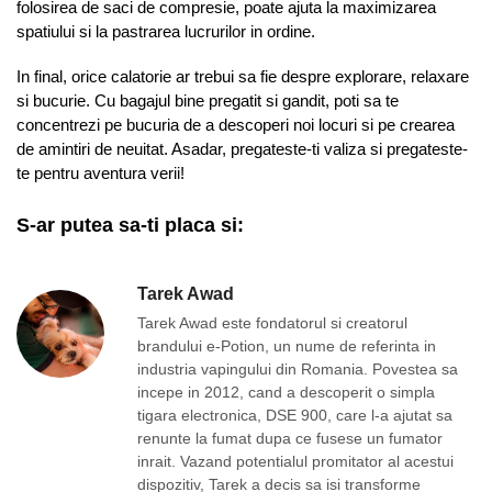
folosirea de saci de compresie, poate ajuta la maximizarea
spatiului si la pastrarea lucrurilor in ordine.
In final, orice calatorie ar trebui sa fie despre explorare, relaxare
si bucurie. Cu bagajul bine pregatit si gandit, poti sa te
concentrezi pe bucuria de a descoperi noi locuri si pe crearea
de amintiri de neuitat. Asadar, pregateste-ti valiza si pregateste-
te pentru aventura verii!
S-ar putea sa-ti placa si:
Tarek Awad
Tarek Awad este fondatorul si creatorul
brandului e-Potion, un nume de referinta in
industria vapingului din Romania. Povestea sa
incepe in 2012, cand a descoperit o simpla
tigara electronica, DSE 900, care l-a ajutat sa
renunte la fumat dupa ce fusese un fumator
inrait. Vazand potentialul promitator al acestui
dispozitiv, Tarek a decis sa isi transforme