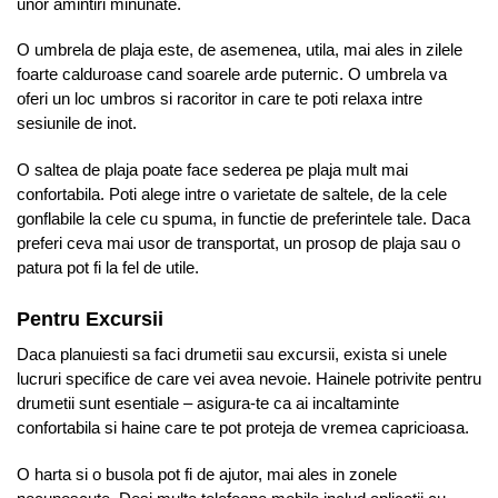
unor amintiri minunate.
O umbrela de plaja este, de asemenea, utila, mai ales in zilele
foarte calduroase cand soarele arde puternic. O umbrela va
oferi un loc umbros si racoritor in care te poti relaxa intre
sesiunile de inot.
O saltea de plaja poate face sederea pe plaja mult mai
confortabila. Poti alege intre o varietate de saltele, de la cele
gonflabile la cele cu spuma, in functie de preferintele tale. Daca
preferi ceva mai usor de transportat, un prosop de plaja sau o
patura pot fi la fel de utile.
Pentru Excursii
Daca planuiesti sa faci drumetii sau excursii, exista si unele
lucruri specifice de care vei avea nevoie. Hainele potrivite pentru
drumetii sunt esentiale – asigura-te ca ai incaltaminte
confortabila si haine care te pot proteja de vremea capricioasa.
O harta si o busola pot fi de ajutor, mai ales in zonele