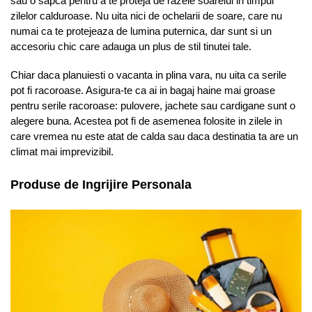
sau o sapca pentru a te proteja de razele soarelui in timpul
zilelor calduroase. Nu uita nici de ochelarii de soare, care nu
numai ca te protejeaza de lumina puternica, dar sunt si un
accesoriu chic care adauga un plus de stil tinutei tale.
Chiar daca planuiesti o vacanta in plina vara, nu uita ca serile
pot fi racoroase. Asigura-te ca ai in bagaj haine mai groase
pentru serile racoroase: pulovere, jachete sau cardigane sunt o
alegere buna. Acestea pot fi de asemenea folosite in zilele in
care vremea nu este atat de calda sau daca destinatia ta are un
climat mai imprevizibil.
Produse de Ingrijire Personala