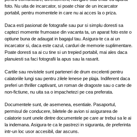
foto. Nu uita de incarcator, si poate chiar de un incarcator
portabil, pentru momentele in care nu ai acces la o priza.
Daca esti pasionat de fotografie sau pur si simplu doresti sa
captezi momente frumoase din vacanta ta, un aparat foto este o
optiune buna de adaugat in bagajul tau. Asigura-te ca ai un
incarcator si, daca este cazul, carduri de memorie suplimentare.
Poate doresti sa ai cu tine si un trepied portabil, mai ales daca
planuiesti sa faci fotografii la apus sau la rasarit.
Cartile sau revistele sunt parteneri de drum excelenti pentru
calatoriile lungi sau pentru zilele lenese pe plaja. Indiferent daca
preferi un thriller captivant, un roman de dragoste sau o carte de
non-fictiune, nu uita sa o impachetezi pe cea preferata.
Documentele sunt, de asemenea, esentiale. Pasaportul,
permisul de conducere, biletele de avion si asigurarea de
calatorie sunt unele dintre documentele pe care ar trebui sa le ai
la indemana. Asigura-te ca le pastrezi in siguranta, de preferinta
intr-un loc usor accesibil, dar ascuns.