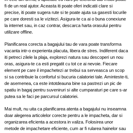
fi de un real ajutor. Aceasta iti poate oferi indicatii clare si
precise, iti poate sugera rute si te poate ajuta sa gasesti locurile
pe care doresti sa le vizitezi. Asigura-te ca ai o buna conexiune
la internet sau, in caz contrar, descarca harta orasului pentru
utilizare offline.
Planificarea corecta a bagajului tau de vara poate transforma
vacanta intr-o experienta placuta, libera de stres. Indiferent daca
iti petreci zilele la plaja, explorezi natura sau descoperi un nou
oras, asigura-te ca esti pregatit cu tot ce ai nevoie. Fiecare
element pe care il impachetezi ar trebui sa serveasca un scop
si sa contribuie la confortul si bucuria calatoriei tale. Aminteste-ti,
de asemenea, ca este intotdeauna bine sa pastrezi un pic de
spatiu in bagaj pentru suveniruri si alte cumparaturi pe care s-ar
putea sa le faci pe parcursul calatoriei.
Mai mult, nu uita ca planificarea atenta a bagajului nu inseamna
doar alegerea articolelor corecte pentru a le impacheta, dar si
organizarea eficienta a acestora in valiza. Folosirea unor
metode de impachetare eficiente, cum ar fi rularea hainelor sau