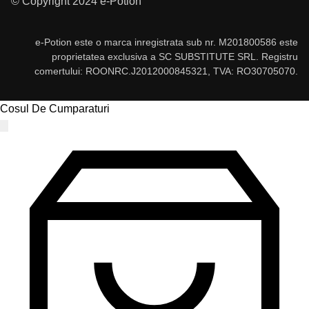
© Copyright 2024 e-Potion
e-Potion este o marca inregistrata sub nr. M201800586 este
proprietatea exclusiva a SC SUBSTITUTE SRL. Registru
comertului: ROONRC.J2012000845321, TVA: RO30705070.
Cosul De Cumparaturi