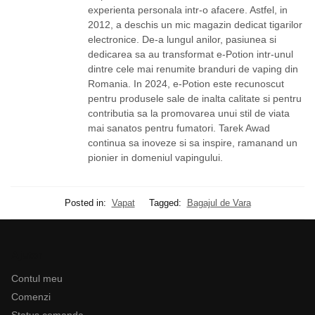
experienta personala intr-o afacere. Astfel, in
2012, a deschis un mic magazin dedicat tigarilor
electronice. De-a lungul anilor, pasiunea si
dedicarea sa au transformat e-Potion intr-unul
dintre cele mai renumite branduri de vaping din
Romania. In 2024, e-Potion este recunoscut
pentru produsele sale de inalta calitate si pentru
contributia sa la promovarea unui stil de viata
mai sanatos pentru fumatori. Tarek Awad
continua sa inoveze si sa inspire, ramanand un
pionier in domeniul vapingului.
Posted in:
Vapat
Tagged:
Bagajul de Vara
Ajutor
Contul meu
Comenzi