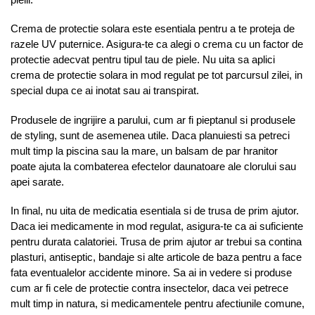
Crema de protectie solara este esentiala pentru a te proteja de
razele UV puternice. Asigura-te ca alegi o crema cu un factor de
protectie adecvat pentru tipul tau de piele. Nu uita sa aplici
crema de protectie solara in mod regulat pe tot parcursul zilei, in
special dupa ce ai inotat sau ai transpirat.
Produsele de ingrijire a parului, cum ar fi pieptanul si produsele
de styling, sunt de asemenea utile. Daca planuiesti sa petreci
mult timp la piscina sau la mare, un balsam de par hranitor
poate ajuta la combaterea efectelor daunatoare ale clorului sau
apei sarate.
In final, nu uita de medicatia esentiala si de trusa de prim ajutor.
Daca iei medicamente in mod regulat, asigura-te ca ai suficiente
pentru durata calatoriei. Trusa de prim ajutor ar trebui sa contina
plasturi, antiseptic, bandaje si alte articole de baza pentru a face
fata eventualelor accidente minore. Sa ai in vedere si produse
cum ar fi cele de protectie contra insectelor, daca vei petrece
mult timp in natura, si medicamentele pentru afectiunile comune,