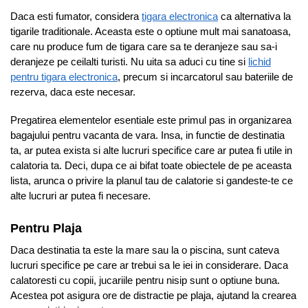
Daca esti fumator, considera
tigara electronica
ca alternativa la
tigarile traditionale. Aceasta este o optiune mult mai sanatoasa,
care nu produce fum de tigara care sa te deranjeze sau sa-i
deranjeze pe ceilalti turisti. Nu uita sa aduci cu tine si
lichid
pentru tigara electronica
, precum si incarcatorul sau bateriile de
rezerva, daca este necesar.
Pregatirea elementelor esentiale este primul pas in organizarea
bagajului pentru vacanta de vara. Insa, in functie de destinatia
ta, ar putea exista si alte lucruri specifice care ar putea fi utile in
calatoria ta. Deci, dupa ce ai bifat toate obiectele de pe aceasta
lista, arunca o privire la planul tau de calatorie si gandeste-te ce
alte lucruri ar putea fi necesare.
Pentru Plaja
Daca destinatia ta este la mare sau la o piscina, sunt cateva
lucruri specifice pe care ar trebui sa le iei in considerare. Daca
calatoresti cu copii, jucariile pentru nisip sunt o optiune buna.
Acestea pot asigura ore de distractie pe plaja, ajutand la crearea