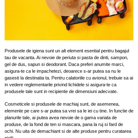
Produsele de igiena sunt un alt element esential pentru bagajul
tau de vacanta. Ai nevoie de periuta si pasta de dinti, sampon,
gel de dus, sapun si deodorant. Daca preferi anumite marci,
asigura-te ca le impachetezi, deoarece s-ar putea sa nu le
gasesti la destinatia ta. Pentru calatoriile cu avionul, trebuie sa ai
in vedere reglementarile privind lichidele si asigura-te ca
produsele tale sunt in recipiente de dimensiuni adecvate.
Cosmeticele si produsele de machiaj sunt, de asemenea,
elemente pe care s-ar putea sa vrei sa le iei cu tine. In functie de
planurile tale, ai putea avea nevoie de o gama variata de
produse, de la fond de ten si mascara, pana la ruj si fard de
ochi. Nu uita de demachiant si de alte produse pentru curatarea
pielii.