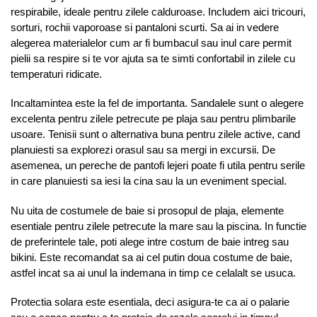
respirabile, ideale pentru zilele calduroase. Includem aici tricouri,
sorturi, rochii vaporoase si pantaloni scurti. Sa ai in vedere
alegerea materialelor cum ar fi bumbacul sau inul care permit
pielii sa respire si te vor ajuta sa te simti confortabil in zilele cu
temperaturi ridicate.
Incaltamintea este la fel de importanta. Sandalele sunt o alegere
excelenta pentru zilele petrecute pe plaja sau pentru plimbarile
usoare. Tenisii sunt o alternativa buna pentru zilele active, cand
planuiesti sa explorezi orasul sau sa mergi in excursii. De
asemenea, un pereche de pantofi lejeri poate fi utila pentru serile
in care planuiesti sa iesi la cina sau la un eveniment special.
Nu uita de costumele de baie si prosopul de plaja, elemente
esentiale pentru zilele petrecute la mare sau la piscina. In functie
de preferintele tale, poti alege intre costum de baie intreg sau
bikini. Este recomandat sa ai cel putin doua costume de baie,
astfel incat sa ai unul la indemana in timp ce celalalt se usuca.
Protectia solara este esentiala, deci asigura-te ca ai o palarie