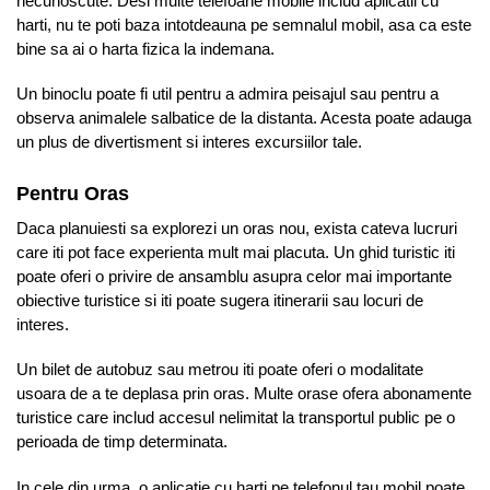
necunoscute. Desi multe telefoane mobile includ aplicatii cu
harti, nu te poti baza intotdeauna pe semnalul mobil, asa ca este
bine sa ai o harta fizica la indemana.
Un binoclu poate fi util pentru a admira peisajul sau pentru a
observa animalele salbatice de la distanta. Acesta poate adauga
un plus de divertisment si interes excursiilor tale.
Pentru Oras
Daca planuiesti sa explorezi un oras nou, exista cateva lucruri
care iti pot face experienta mult mai placuta. Un ghid turistic iti
poate oferi o privire de ansamblu asupra celor mai importante
obiective turistice si iti poate sugera itinerarii sau locuri de
interes.
Un bilet de autobuz sau metrou iti poate oferi o modalitate
usoara de a te deplasa prin oras. Multe orase ofera abonamente
turistice care includ accesul nelimitat la transportul public pe o
perioada de timp determinata.
In cele din urma, o aplicatie cu harti pe telefonul tau mobil poate