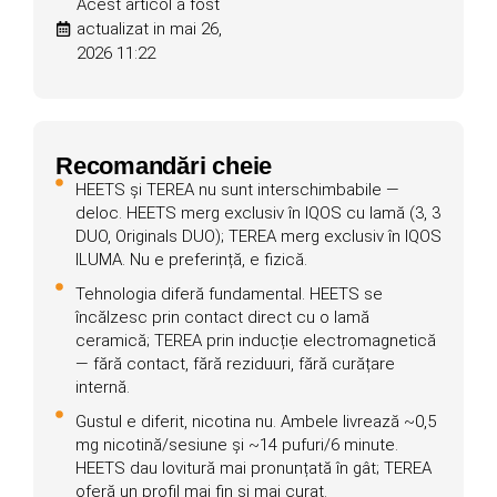
Acest articol a fost
actualizat in mai 26,
2026 11:22
Recomandări cheie
HEETS și TEREA nu sunt interschimbabile —
deloc. HEETS merg exclusiv în IQOS cu lamă (3, 3
DUO, Originals DUO); TEREA merg exclusiv în IQOS
ILUMA. Nu e preferință, e fizică.
Tehnologia diferă fundamental. HEETS se
încălzesc prin contact direct cu o lamă
ceramică; TEREA prin inducție electromagnetică
— fără contact, fără reziduuri, fără curățare
internă.
Gustul e diferit, nicotina nu. Ambele livrează ~0,5
mg nicotină/sesiune și ~14 pufuri/6 minute.
HEETS dau lovitură mai pronunțată în gât; TEREA
oferă un profil mai fin și mai curat.