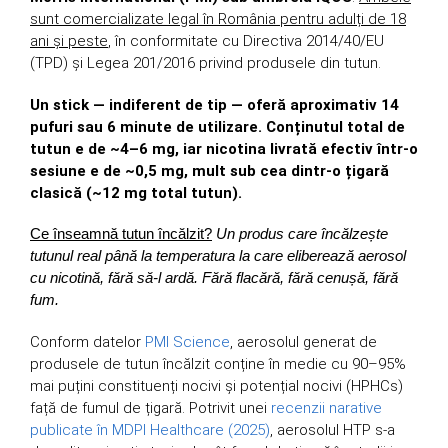
sunt comercializate legal în România pentru adulți de 18
ani și peste
, în conformitate cu Directiva 2014/40/EU
(TPD) și Legea 201/2016 privind produsele din tutun.
Un stick — indiferent de tip — oferă aproximativ 14
pufuri sau 6 minute de utilizare. Conținutul total de
tutun e de ~4–6 mg, iar nicotina livrată efectiv într-o
sesiune e de ~0,5 mg, mult sub cea dintr-o țigară
clasică (~12 mg total tutun).
Ce înseamnă tutun încălzit?
Un produs care încălzește
tutunul real până la temperatura la care eliberează aerosol
cu nicotină, fără să-l ardă. Fără flacără, fără cenușă, fără
fum.
Conform datelor
PMI Science
, aerosolul generat de
produsele de tutun încălzit conține în medie cu 90–95%
mai puțini constituenți nocivi și potențial nocivi (HPHCs)
față de fumul de țigară. Potrivit unei
recenzii narative
publicate în MDPI Healthcare (2025)
, aerosolul HTP s-a