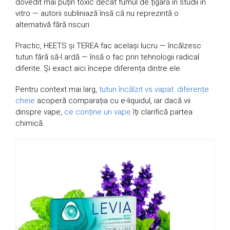
dovedit mai puțin toxic decât fumul de țigară în studii in
vitro — autorii subliniază însă că nu reprezintă o
alternativă fără riscuri.
Practic, HEETS și TEREA fac același lucru — încălzesc
tutun fără să-l ardă — însă o fac prin tehnologii radical
diferite. Și exact aici începe diferența dintre ele.
Pentru context mai larg,
tutun încălzit vs vapat: diferențe
cheie
acoperă comparația cu e-liquidul, iar dacă vii
dinspre vape,
ce conține un vape
îți clarifică partea
chimică.