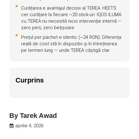
Curățarea e avantajul decisiv al TEREA. HEETS
cer curățare la fiecare ~20 stick-uri. IQOS ILUMA
cu TEREA nu necesită nicio intervenție internă —
zero perii, zero bețișoare.
Prețul per pachet e identic (~24 RON). Diferența
reală de cost stă în dispozitiv și în întreținerea
pe termen lung — unde TEREA câștigă clar.
Curprins
By
Tarek Awad
aprilie 4, 2026