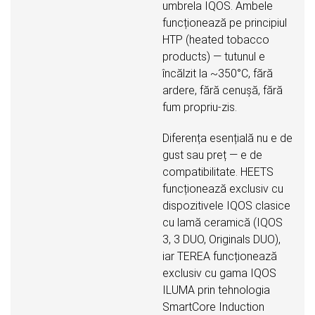
umbrela IQOS. Ambele
funcționează pe principiul
HTP (heated tobacco
products) — tutunul e
încălzit la ~350°C, fără
ardere, fără cenușă, fără
fum propriu-zis.
Diferența esențială nu e de
gust sau preț — e de
compatibilitate. HEETS
funcționează exclusiv cu
dispozitivele IQOS clasice
cu lamă ceramică (IQOS
3, 3 DUO, Originals DUO),
iar TEREA funcționează
exclusiv cu gama IQOS
ILUMA prin tehnologia
SmartCore Induction