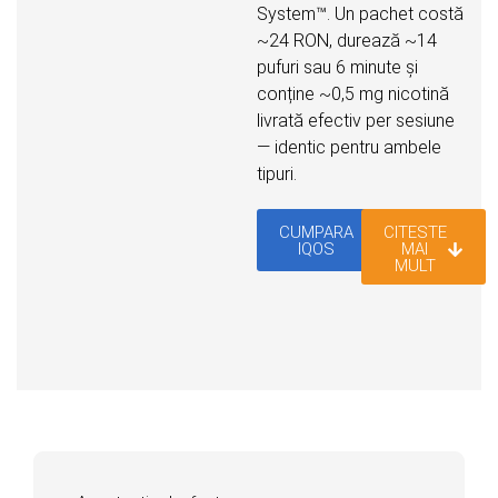
System™. Un pachet costă
~24 RON, durează ~14
pufuri sau 6 minute și
conține ~0,5 mg nicotină
livrată efectiv per sesiune
— identic pentru ambele
tipuri.
CUMPARA
CITESTE
IQOS
MAI
MULT