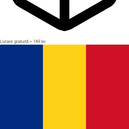
Livrare gratuită
> 149 lei