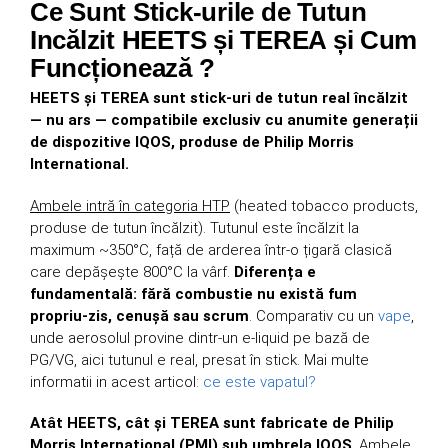
Ce Sunt Stick-urile de Tutun
Incălzit HEETS și TEREA și Cum
Funcționează ?
HEETS și TEREA sunt stick-uri de tutun real încălzit
— nu ars — compatibile exclusiv cu anumite generații
de dispozitive IQOS, produse de Philip Morris
International.
Ambele intră în categoria HTP
(heated tobacco products,
produse de tutun încălzit). Tutunul este încălzit la
maximum ~350°C, față de arderea într-o țigară clasică
care depășește 800°C la vârf.
Diferența e
fundamentală: fără combustie nu există fum
propriu-zis, cenușă sau scrum
. Comparativ cu un
vape
,
unde aerosolul provine dintr-un e-liquid pe bază de
PG/VG, aici tutunul e real, presat în stick. Mai multe
informatii in acest articol:
ce este vapatul?
Atât HEETS, cât și TEREA sunt fabricate de Philip
Morris International (PMI) sub umbrela IQOS
.
Ambele