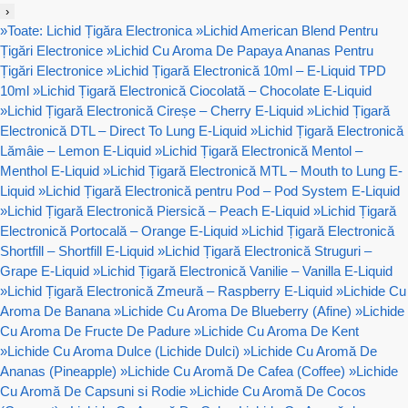
›
»
Toate: Lichid Țigăra Electronica
»
Lichid American Blend Pentru
Țigări Electronice
»
Lichid Cu Aroma De Papaya Ananas Pentru
Țigări Electronice
»
Lichid Țigară Electronică 10ml – E-Liquid TPD
10ml
»
Lichid Țigară Electronică Ciocolată – Chocolate E-Liquid
»
Lichid Țigară Electronică Cireșe – Cherry E-Liquid
»
Lichid Țigară
Electronică DTL – Direct To Lung E-Liquid
»
Lichid Țigară Electronică
Lămâie – Lemon E-Liquid
»
Lichid Țigară Electronică Mentol –
Menthol E-Liquid
»
Lichid Țigară Electronică MTL – Mouth to Lung E-
Liquid
»
Lichid Țigară Electronică pentru Pod – Pod System E-Liquid
»
Lichid Țigară Electronică Piersică – Peach E-Liquid
»
Lichid Țigară
Electronică Portocală – Orange E-Liquid
»
Lichid Țigară Electronică
Shortfill – Shortfill E-Liquid
»
Lichid Țigară Electronică Struguri –
Grape E-Liquid
»
Lichid Țigară Electronică Vanilie – Vanilla E-Liquid
»
Lichid Țigară Electronică Zmeură – Raspberry E-Liquid
»
Lichide Cu
Aroma De Banana
»
Lichide Cu Aroma De Blueberry (Afine)
»
Lichide
Cu Aroma De Fructe De Padure
»
Lichide Cu Aroma De Kent
»
Lichide Cu Aroma Dulce (Lichide Dulci)
»
Lichide Cu Aromă De
Ananas (Pineapple)
»
Lichide Cu Aromă De Cafea (Coffee)
»
Lichide
Cu Aromă De Capsuni si Rodie
»
Lichide Cu Aromă De Cocos