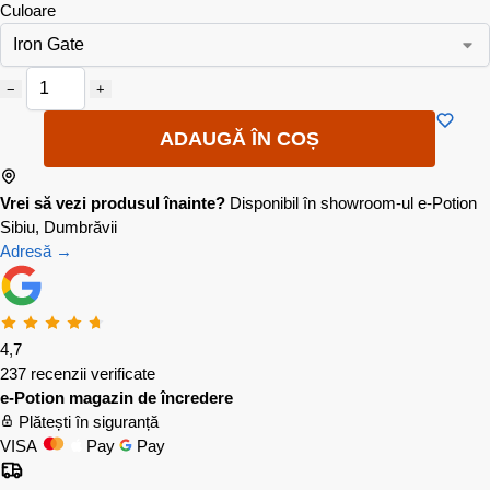
Culoare
−
+
ADAUGĂ ÎN COȘ
Vrei să vezi produsul înainte?
Disponibil în showroom-ul e-Potion
Sibiu, Dumbrăvii
Adresă →
4,7
237 recenzii verificate
e-Potion magazin de încredere
Plătești în siguranță
VISA
Pay
Pay