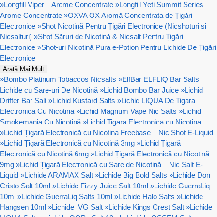
»
Longfill Viper – Arome Concentrate
»
Longfill Yeti Summit Series –
Arome Concentrate
»
OXVA OX Aromă Concentrata de Țigări
Electronice
»
Shot Nicotină Pentru Țigări Electronice (Nicshoturi si
Nicsalturi)
»
Shot Săruri de Nicotină & Nicsalt Pentru Țigări
Electronice
»
Shot-uri Nicotină Pura e-Potion Pentru Lichide De Țigări
Electronice
Arată Mai Mult
»
Bombo Platinum Tobaccos Nicsalts
»
ElfBar ELFLIQ Bar Salts
Lichide cu Sare-uri De Nicotină
»
Lichid Bombo Bar Juice
»
Lichid
Drifter Bar Salt
»
Lichid Kustard Salts
»
Lichid LIQUA De Tigara
Electronica Cu Nicotină
»
Lichid Magnum Vape Nic Salts
»
Lichid
Smokemania Cu Nicotină
»
Lichid Tigara Electronica cu Nicotina
»
Lichid Țigară Electronică cu Nicotina Freebase – Nic Shot E-Liquid
»
Lichid Țigară Electronică cu Nicotină 3mg
»
Lichid Țigară
Electronică cu Nicotină 6mg
»
Lichid Țigară Electronică cu Nicotină
9mg
»
Lichid Țigară Electronică cu Sare de Nicotină – Nic Salt E-
Liquid
»
Lichide ARAMAX Salt
»
Lichide Big Bold Salts
»
Lichide Don
Cristo Salt 10ml
»
Lichide Fizzy Juice Salt 10ml
»
Lichide GuerraLiq
10ml
»
Lichide GuerraLiq Salts 10ml
»
Lichide Halo Salts
»
Lichide
Hangsen 10ml
»
Lichide IVG Salt
»
Lichide Kings Crest Salt
»
Lichide