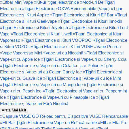
»
Elfbar Mini Vape
»
Kit-uri tigari electronice
»
Mod-uri De Tigari
Electronica
»
Tigari Electronice OXVA Reincarcabile (Vape)
»
Tigari
Electronice si Kituri Aspire
»
Tigari Electronice si Kituri Elf Bar
»
Tigari
Electronice si Kituri Geekvape
»
Tigari Electronice si Kituri Innokin
»
Tigari Electronice si Kituri Joyetech
»
Tigari Electronice si Kituri Lost
Vape
»
Tigari Electronice si Kituri Uwell
»
Tigari Electronice si Kituri
Vaporesso
»
Tigari Electronice si Kituri VOOPOO
»
Tigari Electronice
si Kituri VOZOL
»
Tigari Electronice si Kituri VUSE
»
Vape Pen-uri
»
Vape Vaporesso Mini
»
Vape-uri cu Nicotină
»
Țigări Electronice și
Vape-uri cu Apple Ice
»
Țigări Electronice și Vape-uri cu Cherry Cola
»
Țigări Electronice și Vape-uri cu Cola Ice la e-Potion
»
Țigări
Electronice și Vape-uri cu Cotton Candy Ice
»
Țigări Electronice și
Vape-uri cu Guava Ice
»
Țigări Electronice și Vape-uri cu Ice Mint
»
Țigări Electronice și Vape-uri cu Mango Ice
»
Țigări Electronice și
Vape-uri cu Peach Ice
»
Țigări Electronice și Vape-uri cu Peppermint
Ice
»
Țigări Electronice și Vape-uri cu Pineapple Ice
»
Țigări
Electronice și Vape-uri Fără Nicotină
Arată Mai Mult
»
Capsule VUSE GO Reload pentru Dispozitive VUSE Reincarcabile
»
Elf Bar Țigări Electronice și Vape-uri Reîncărcabile
»
Elfbar Elfa Pro
(Elf Bar Reincarcabil) Țigări Electronice & Vape-uri
»
Tigari