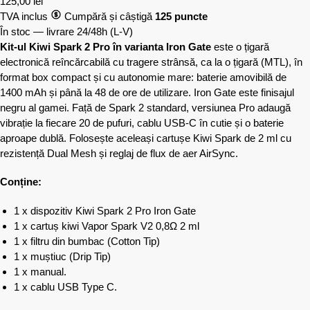
125,00
lei
TVA inclus
Cumpără și câștigă
125 puncte
În stoc — livrare 24/48h
(L-V)
Kit-ul Kiwi Spark 2 Pro în varianta Iron Gate
este o țigară
electronică reîncărcabilă cu tragere strânsă, ca la o țigară (MTL), în
format box compact și cu autonomie mare: baterie amovibilă de
1400 mAh și până la 48 de ore de utilizare. Iron Gate este finisajul
negru al gamei. Față de Spark 2 standard, versiunea Pro adaugă
vibrație la fiecare 20 de pufuri, cablu USB-C în cutie și o baterie
aproape dublă. Folosește aceleași cartușe Kiwi Spark de 2 ml cu
rezistență Dual Mesh și reglaj de flux de aer AirSync.
Conține:
1 x dispozitiv Kiwi Spark 2 Pro Iron Gate
1 x cartuș kiwi Vapor Spark V2 0,8Ω 2 ml
1 x filtru din bumbac (Cotton Tip)
1 x muștiuc (Drip Tip)
1 x manual.
1 x cablu USB Type C.