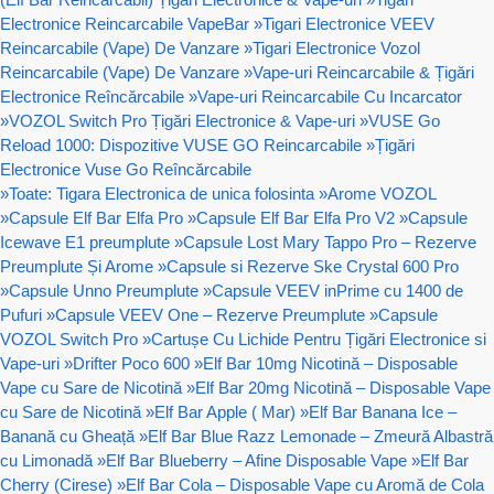
Electronice Reincarcabile VapeBar
»
Tigari Electronice VEEV
Reincarcabile (Vape) De Vanzare
»
Tigari Electronice Vozol
Reincarcabile (Vape) De Vanzare
»
Vape-uri Reincarcabile & Țigări
Electronice Reîncărcabile
»
Vape-uri Reincarcabile Cu Incarcator
»
VOZOL Switch Pro Țigări Electronice & Vape-uri
»
VUSE Go
Reload 1000: Dispozitive VUSE GO Reincarcabile
»
Țigări
Electronice Vuse Go Reîncărcabile
»
Toate: Tigara Electronica de unica folosinta
»
Arome VOZOL
»
Capsule Elf Bar Elfa Pro
»
Capsule Elf Bar Elfa Pro V2
»
Capsule
Icewave E1 preumplute
»
Capsule Lost Mary Tappo Pro – Rezerve
Preumplute Și Arome
»
Capsule si Rezerve Ske Crystal 600 Pro
»
Capsule Unno Preumplute
»
Capsule VEEV inPrime cu 1400 de
Pufuri
»
Capsule VEEV One – Rezerve Preumplute
»
Capsule
VOZOL Switch Pro
»
Cartușe Cu Lichide Pentru Țigări Electronice si
Vape-uri
»
Drifter Poco 600
»
Elf Bar 10mg Nicotină – Disposable
Vape cu Sare de Nicotină
»
Elf Bar 20mg Nicotină – Disposable Vape
cu Sare de Nicotină
»
Elf Bar Apple ( Mar)
»
Elf Bar Banana Ice –
Banană cu Gheață
»
Elf Bar Blue Razz Lemonade – Zmeură Albastră
cu Limonadă
»
Elf Bar Blueberry – Afine Disposable Vape
»
Elf Bar
Cherry (Cirese)
»
Elf Bar Cola – Disposable Vape cu Aromă de Cola