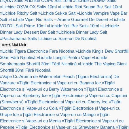
LIQUA Salts
»
Lichide OOPs Salt 10ml
»
Lichide OSSEM Salts
»
Lichide OXVA OX Salts 10ml
»
Lichide Riot Squad Bar Salt 10ml
»
Lichide Ritchy Salt
»
Lichide Sukka Salt
»
Lichide Vampire Vape Bar
Salt
»
Lichide Viper Nic Salts – Arome Gourmet De Desert
»
Lichide
VOZOL Salt Prime 10ml
»
Lichide Yeti Bar Salts 10ml
»
Lichidele
Dinner Lady Dessert Bar Salt
»
Lichidele Dinner Lady Salt
»
Pachamama Salts Lichide cu Sare-uri De Nicotină
Arată Mai Mult
»
Lichid Tigara Electronica Fara Nicotina
»
Lichide King's Dew Shortfill
30ml Fără Nicotină
»
Lichide Longfill Pentru Vape
»
Lichide
Smokemania Shortfill 30ml Fără Nicotină
»
Lichide The Vaping Giant
Shortfill 30ml Fără Nicotină
»
Vape Cu Aroma de Watermelon Peach (Tigara Electronica) De
Vanzare
»
Țigări Electronice și Vape-uri cu Banana Ice
»
Țigări
Electronice și Vape-uri cu Berry Watermelon
»
Țigări Electronice și
Vape-uri cu Blueberry Ice
»
Țigări Electronice și Vape-uri cu Capsuni
(Strawberry)
»
Țigări Electronice și Vape-uri cu Cherry Ice
»
Țigări
Electronice și Vape-uri cu Cola
»
Țigări Electronice și Vape-uri cu
Grape Ice
»
Țigări Electronice și Vape-uri cu Mango
»
Țigări
Electronice și Vape-uri cu Menta
»
Țigări Electronice și Vape-uri cu
Pepene
»
Țigări Electronice și Vape-uri cu Strawberry Banana
»
Țigări