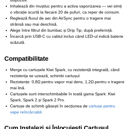
dispozitiv.
Inhalează din muștiuc pentru a activa vaporizarea — vei simți
o vibrație scurtă la fiecare 20 de pufuri, ca reper de consum.
Reglează fluxul de aer din AirSync pentru o tragere mai
strânsă sau mai deschisă.
Alege între filtrul din bumbac și Drip Tip, după preferință.
Încarcă prin USB-C cu cablul inclus când LED-ul indică baterie
scăzută.
Compatibilitate
Merge cu cartușele Kiwi Spark, cu rezistență integrată; când
rezistența se uzează, schimbi cartușul.
Rezistențe: 0,8Ω pentru vapor mai dens, 1,2Ω pentru o tragere
mai lină.
Cartușele sunt interschimbabile în toată gama Spark: Kiwi
Spark, Spark 2 și Spark 2 Pro.
Cartușe de schimb găsești în secțiunea de
cartușe pentru
vape reîncărcabil
.
Cum Instalezi și Înlocuiești Cartușul