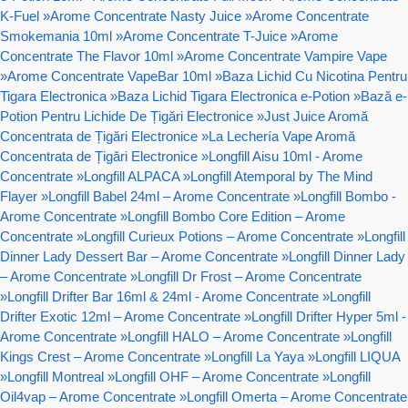
K-Fuel
»
Arome Concentrate Nasty Juice
»
Arome Concentrate
Smokemania 10ml
»
Arome Concentrate T-Juice
»
Arome
Concentrate The Flavor 10ml
»
Arome Concentrate Vampire Vape
»
Arome Concentrate VapeBar 10ml
»
Baza Lichid Cu Nicotina Pentru
Tigara Electronica
»
Baza Lichid Tigara Electronica e-Potion
»
Bază e-
Potion Pentru Lichide De Țigări Electronice
»
Just Juice Aromă
Concentrata de Țigări Electronice
»
La Lechería Vape Aromă
Concentrata de Țigări Electronice
»
Longfill Aisu 10ml - Arome
Concentrate
»
Longfill ALPACA
»
Longfill Atemporal by The Mind
Flayer
»
Longfill Babel 24ml – Arome Concentrate
»
Longfill Bombo -
Arome Concentrate
»
Longfill Bombo Core Edition – Arome
Concentrate
»
Longfill Curieux Potions – Arome Concentrate
»
Longfill
Dinner Lady Dessert Bar – Arome Concentrate
»
Longfill Dinner Lady
– Arome Concentrate
»
Longfill Dr Frost – Arome Concentrate
»
Longfill Drifter Bar 16ml & 24ml - Arome Concentrate
»
Longfill
Drifter Exotic 12ml – Arome Concentrate
»
Longfill Drifter Hyper 5ml -
Arome Concentrate
»
Longfill HALO – Arome Concentrate
»
Longfill
Kings Crest – Arome Concentrate
»
Longfill La Yaya
»
Longfill LIQUA
»
Longfill Montreal
»
Longfill OHF – Arome Concentrate
»
Longfill
Oil4vap – Arome Concentrate
»
Longfill Omerta – Arome Concentrate