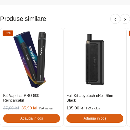
Produse similare
‹
›
−3%
Kit Vapebar PRO 800
Full Kit Joyetech eRoll Slim
Reincarcabil
Black
37,00
lei
35,90
lei
195,00
lei
TVA inclus
TVA inclus
Adaugă în coș
Adaugă în coș