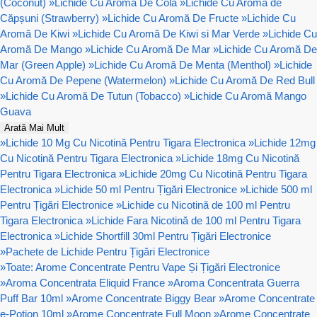
(Coconut)
»
Lichide Cu Aromă De Cola
»
Lichide Cu Aromă de
Căpșuni (Strawberry)
»
Lichide Cu Aromă De Fructe
»
Lichide Cu
Aromă De Kiwi
»
Lichide Cu Aromă De Kiwi si Mar Verde
»
Lichide Cu
Aromă De Mango
»
Lichide Cu Aromă De Mar
»
Lichide Cu Aromă De
Mar (Green Apple)
»
Lichide Cu Aromă De Menta (Menthol)
»
Lichide
Cu Aromă De Pepene (Watermelon)
»
Lichide Cu Aromă De Red Bull
»
Lichide Cu Aromă De Tutun (Tobacco)
»
Lichide Cu Aromă Mango
Guava
Arată Mai Mult
»
Lichide 10 Mg Cu Nicotină Pentru Tigara Electronica
»
Lichide 12mg
Cu Nicotină Pentru Tigara Electronica
»
Lichide 18mg Cu Nicotină
Pentru Tigara Electronica
»
Lichide 20mg Cu Nicotină Pentru Tigara
Electronica
»
Lichide 50 ml Pentru Țigări Electronice
»
Lichide 500 ml
Pentru Țigări Electronice
»
Lichide cu Nicotină de 100 ml Pentru
Tigara Electronica
»
Lichide Fara Nicotină de 100 ml Pentru Tigara
Electronica
»
Lichide Shortfill 30ml Pentru Țigări Electronice
»
Pachete de Lichide Pentru Țigări Electronice
»
Toate: Arome Concentrate Pentru Vape Și Țigări Electronice
»
Aroma Concentrata Eliquid France
»
Aroma Concentrata Guerra
Puff Bar 10ml
»
Arome Concentrate Biggy Bear
»
Arome Concentrate
e-Potion 10ml
»
Arome Concentrate Full Moon
»
Arome Concentrate