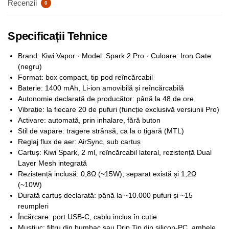
Recenzii
0
Specificații Tehnice
Brand: Kiwi Vapor · Model: Spark 2 Pro · Culoare: Iron Gate
(negru)
Format: box compact, tip pod reîncărcabil
Baterie: 1400 mAh, Li-ion amovibilă și reîncărcabilă
Autonomie declarată de producător: până la 48 de ore
Vibrație: la fiecare 20 de pufuri (funcție exclusivă versiunii Pro)
Activare: automată, prin inhalare, fără buton
Stil de vapare: tragere strânsă, ca la o țigară (MTL)
Reglaj flux de aer: AirSync, sub cartuș
Cartuș: Kiwi Spark, 2 ml, reîncărcabil lateral, rezistență Dual
Layer Mesh integrată
Rezistență inclusă: 0,8Ω (~15W); separat există și 1,2Ω
(~10W)
Durată cartuș declarată: până la ~10.000 pufuri și ~15
reumpleri
Încărcare: port USB-C, cablu inclus în cutie
Muștiuc: filtru din bumbac sau Drip Tip din silicon-PC, ambele