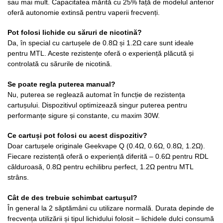
sau mai mult. Capacitatea mărită cu 25% față de modelul anterior
oferă autonomie extinsă pentru vaperii frecvenți.
Pot folosi lichide cu săruri de nicotină?
Da, în special cu cartușele de 0.8Ω și 1.2Ω care sunt ideale
pentru MTL. Aceste rezistențe oferă o experiență plăcută și
controlată cu sărurile de nicotină.
Se poate regla puterea manual?
Nu, puterea se reglează automat în funcție de rezistența
cartușului. Dispozitivul optimizează singur puterea pentru
performanțe sigure și constante, cu maxim 30W.
Ce cartuși pot folosi cu acest dispozitiv?
Doar cartușele originale Geekvape Q (0.4Ω, 0.6Ω, 0.8Ω, 1.2Ω).
Fiecare rezistență oferă o experiență diferită – 0.6Ω pentru RDL
călduroasă, 0.8Ω pentru echilibru perfect, 1.2Ω pentru MTL
strâns.
Cât de des trebuie schimbat cartușul?
În general la 2 săptămâni cu utilizare normală. Durata depinde de
frecvența utilizării și tipul lichidului folosit – lichidele dulci consumă