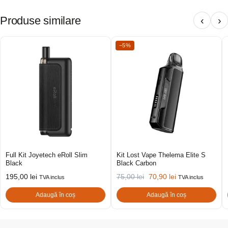
Produse similare
‹
›
−5%
Full Kit Joyetech eRoll Slim
Kit Lost Vape Thelema Elite S
Black
Black Carbon
195,00
lei
75,00
lei
70,90
lei
TVA inclus
TVA inclus
Adaugă în coș
Adaugă în coș