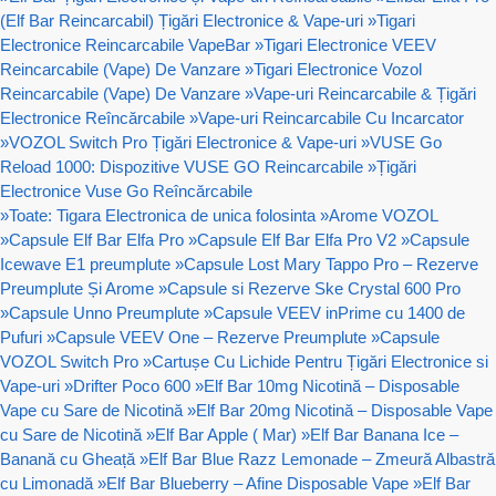
(Elf Bar Reincarcabil) Țigări Electronice & Vape-uri
»
Tigari
Electronice Reincarcabile VapeBar
»
Tigari Electronice VEEV
Reincarcabile (Vape) De Vanzare
»
Tigari Electronice Vozol
Reincarcabile (Vape) De Vanzare
»
Vape-uri Reincarcabile & Țigări
Electronice Reîncărcabile
»
Vape-uri Reincarcabile Cu Incarcator
»
VOZOL Switch Pro Țigări Electronice & Vape-uri
»
VUSE Go
Reload 1000: Dispozitive VUSE GO Reincarcabile
»
Țigări
Electronice Vuse Go Reîncărcabile
»
Toate: Tigara Electronica de unica folosinta
»
Arome VOZOL
»
Capsule Elf Bar Elfa Pro
»
Capsule Elf Bar Elfa Pro V2
»
Capsule
Icewave E1 preumplute
»
Capsule Lost Mary Tappo Pro – Rezerve
Preumplute Și Arome
»
Capsule si Rezerve Ske Crystal 600 Pro
»
Capsule Unno Preumplute
»
Capsule VEEV inPrime cu 1400 de
Pufuri
»
Capsule VEEV One – Rezerve Preumplute
»
Capsule
VOZOL Switch Pro
»
Cartușe Cu Lichide Pentru Țigări Electronice si
Vape-uri
»
Drifter Poco 600
»
Elf Bar 10mg Nicotină – Disposable
Vape cu Sare de Nicotină
»
Elf Bar 20mg Nicotină – Disposable Vape
cu Sare de Nicotină
»
Elf Bar Apple ( Mar)
»
Elf Bar Banana Ice –
Banană cu Gheață
»
Elf Bar Blue Razz Lemonade – Zmeură Albastră
cu Limonadă
»
Elf Bar Blueberry – Afine Disposable Vape
»
Elf Bar