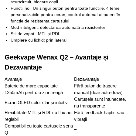
scurtcircuit, blocare copii
Funcții noi: Un singur buton pentru toate funcțiile, 4 teme
personalizabile pentru ecran, control automat al puterii în
funcție de rezistența cartușului
Mod inteligent: detectarea automată a rezistenței
Stil de vapat: MTL și RDL
Umplere cu lichid: prin lateral
Geekvape Wenax Q2 – Avantaje și
Dezavantaje
Avantaje
Dezavantaje
Baterie de mare capacitate
Fără buton de tragere
1250mAh pentru o zi întreagă
manual (doar auto-draw)
Cartușele sunt întunecate,
Ecran OLED color clar și intuitiv
nu transparente
Flexibilitate MTL și RDL cu flux aer
Fără feedback haptic sau
reglabil
vibrații
Compatibil cu toate cartușele seria
–
Q