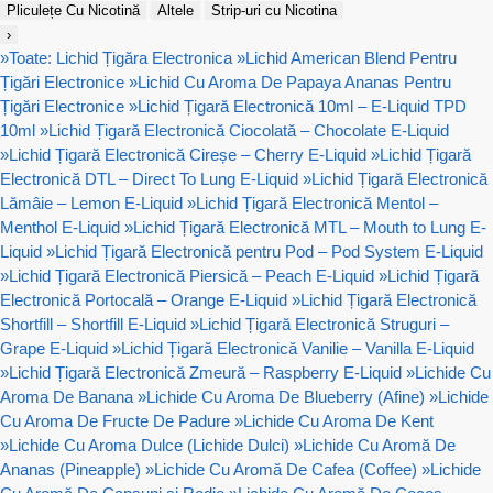
Pliculețe Cu Nicotină
Altele
Strip-uri cu Nicotina
›
»
Toate: Lichid Țigăra Electronica
»
Lichid American Blend Pentru
Țigări Electronice
»
Lichid Cu Aroma De Papaya Ananas Pentru
Țigări Electronice
»
Lichid Țigară Electronică 10ml – E-Liquid TPD
10ml
»
Lichid Țigară Electronică Ciocolată – Chocolate E-Liquid
»
Lichid Țigară Electronică Cireșe – Cherry E-Liquid
»
Lichid Țigară
Electronică DTL – Direct To Lung E-Liquid
»
Lichid Țigară Electronică
Lămâie – Lemon E-Liquid
»
Lichid Țigară Electronică Mentol –
Menthol E-Liquid
»
Lichid Țigară Electronică MTL – Mouth to Lung E-
Liquid
»
Lichid Țigară Electronică pentru Pod – Pod System E-Liquid
»
Lichid Țigară Electronică Piersică – Peach E-Liquid
»
Lichid Țigară
Electronică Portocală – Orange E-Liquid
»
Lichid Țigară Electronică
Shortfill – Shortfill E-Liquid
»
Lichid Țigară Electronică Struguri –
Grape E-Liquid
»
Lichid Țigară Electronică Vanilie – Vanilla E-Liquid
»
Lichid Țigară Electronică Zmeură – Raspberry E-Liquid
»
Lichide Cu
Aroma De Banana
»
Lichide Cu Aroma De Blueberry (Afine)
»
Lichide
Cu Aroma De Fructe De Padure
»
Lichide Cu Aroma De Kent
»
Lichide Cu Aroma Dulce (Lichide Dulci)
»
Lichide Cu Aromă De
Ananas (Pineapple)
»
Lichide Cu Aromă De Cafea (Coffee)
»
Lichide