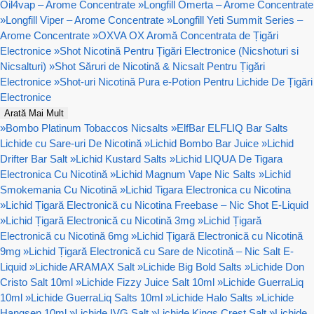
Oil4vap – Arome Concentrate
»
Longfill Omerta – Arome Concentrate
»
Longfill Viper – Arome Concentrate
»
Longfill Yeti Summit Series –
Arome Concentrate
»
OXVA OX Aromă Concentrata de Țigări
Electronice
»
Shot Nicotină Pentru Țigări Electronice (Nicshoturi si
Nicsalturi)
»
Shot Săruri de Nicotină & Nicsalt Pentru Țigări
Electronice
»
Shot-uri Nicotină Pura e-Potion Pentru Lichide De Țigări
Electronice
Arată Mai Mult
»
Bombo Platinum Tobaccos Nicsalts
»
ElfBar ELFLIQ Bar Salts
Lichide cu Sare-uri De Nicotină
»
Lichid Bombo Bar Juice
»
Lichid
Drifter Bar Salt
»
Lichid Kustard Salts
»
Lichid LIQUA De Tigara
Electronica Cu Nicotină
»
Lichid Magnum Vape Nic Salts
»
Lichid
Smokemania Cu Nicotină
»
Lichid Tigara Electronica cu Nicotina
»
Lichid Țigară Electronică cu Nicotina Freebase – Nic Shot E-Liquid
»
Lichid Țigară Electronică cu Nicotină 3mg
»
Lichid Țigară
Electronică cu Nicotină 6mg
»
Lichid Țigară Electronică cu Nicotină
9mg
»
Lichid Țigară Electronică cu Sare de Nicotină – Nic Salt E-
Liquid
»
Lichide ARAMAX Salt
»
Lichide Big Bold Salts
»
Lichide Don
Cristo Salt 10ml
»
Lichide Fizzy Juice Salt 10ml
»
Lichide GuerraLiq
10ml
»
Lichide GuerraLiq Salts 10ml
»
Lichide Halo Salts
»
Lichide
Hangsen 10ml
»
Lichide IVG Salt
»
Lichide Kings Crest Salt
»
Lichide