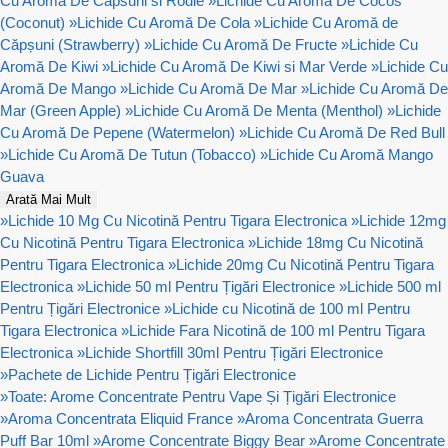
Cu Aromă De Capsuni si Rodie
»
Lichide Cu Aromă De Cocos
(Coconut)
»
Lichide Cu Aromă De Cola
»
Lichide Cu Aromă de
Căpșuni (Strawberry)
»
Lichide Cu Aromă De Fructe
»
Lichide Cu
Aromă De Kiwi
»
Lichide Cu Aromă De Kiwi si Mar Verde
»
Lichide Cu
Aromă De Mango
»
Lichide Cu Aromă De Mar
»
Lichide Cu Aromă De
Mar (Green Apple)
»
Lichide Cu Aromă De Menta (Menthol)
»
Lichide
Cu Aromă De Pepene (Watermelon)
»
Lichide Cu Aromă De Red Bull
»
Lichide Cu Aromă De Tutun (Tobacco)
»
Lichide Cu Aromă Mango
Guava
Arată Mai Mult
»
Lichide 10 Mg Cu Nicotină Pentru Tigara Electronica
»
Lichide 12mg
Cu Nicotină Pentru Tigara Electronica
»
Lichide 18mg Cu Nicotină
Pentru Tigara Electronica
»
Lichide 20mg Cu Nicotină Pentru Tigara
Electronica
»
Lichide 50 ml Pentru Țigări Electronice
»
Lichide 500 ml
Pentru Țigări Electronice
»
Lichide cu Nicotină de 100 ml Pentru
Tigara Electronica
»
Lichide Fara Nicotină de 100 ml Pentru Tigara
Electronica
»
Lichide Shortfill 30ml Pentru Țigări Electronice
»
Pachete de Lichide Pentru Țigări Electronice
»
Toate: Arome Concentrate Pentru Vape Și Țigări Electronice
»
Aroma Concentrata Eliquid France
»
Aroma Concentrata Guerra
Puff Bar 10ml
»
Arome Concentrate Biggy Bear
»
Arome Concentrate