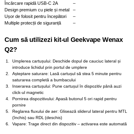
Încărcare rapidă USB-C 2A
–
Design premium cu piele și metal
–
Ușor de folosit pentru începători
–
Multiple protecții de siguranță
–
Cum să utilizezi kit-ul Geekvape Wenax
Q2?
Umplerea cartușului: Deschide dopul de cauciuc lateral și
introduce lichidul prin portul de umplere
Așteptare saturare: Lasă cartușul să stea 5 minute pentru
saturarea completă a bumbacului
Inserarea cartușului: Pune cartușul în dispozitiv până auzi
click-ul magnetic
Pornirea dispozitivului: Apasă butonul 5 ori rapid pentru
pornire
Reglarea fluxului de aer: Glisează sliderul lateral pentru MTL
(închis) sau RDL (deschis)
Vapare: Trage direct din dispozitiv – activarea este automată