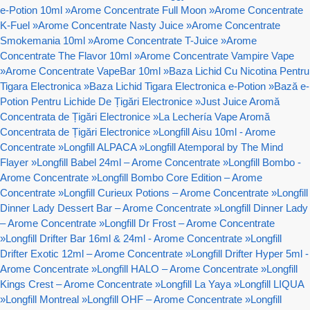
e-Potion 10ml
»
Arome Concentrate Full Moon
»
Arome Concentrate
K-Fuel
»
Arome Concentrate Nasty Juice
»
Arome Concentrate
Smokemania 10ml
»
Arome Concentrate T-Juice
»
Arome
Concentrate The Flavor 10ml
»
Arome Concentrate Vampire Vape
»
Arome Concentrate VapeBar 10ml
»
Baza Lichid Cu Nicotina Pentru
Tigara Electronica
»
Baza Lichid Tigara Electronica e-Potion
»
Bază e-
Potion Pentru Lichide De Țigări Electronice
»
Just Juice Aromă
Concentrata de Țigări Electronice
»
La Lechería Vape Aromă
Concentrata de Țigări Electronice
»
Longfill Aisu 10ml - Arome
Concentrate
»
Longfill ALPACA
»
Longfill Atemporal by The Mind
Flayer
»
Longfill Babel 24ml – Arome Concentrate
»
Longfill Bombo -
Arome Concentrate
»
Longfill Bombo Core Edition – Arome
Concentrate
»
Longfill Curieux Potions – Arome Concentrate
»
Longfill
Dinner Lady Dessert Bar – Arome Concentrate
»
Longfill Dinner Lady
– Arome Concentrate
»
Longfill Dr Frost – Arome Concentrate
»
Longfill Drifter Bar 16ml & 24ml - Arome Concentrate
»
Longfill
Drifter Exotic 12ml – Arome Concentrate
»
Longfill Drifter Hyper 5ml -
Arome Concentrate
»
Longfill HALO – Arome Concentrate
»
Longfill
Kings Crest – Arome Concentrate
»
Longfill La Yaya
»
Longfill LIQUA
»
Longfill Montreal
»
Longfill OHF – Arome Concentrate
»
Longfill