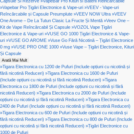
Capsule Si Rezerve
»
VapeBar Pro Kituri si Baterii Reincarcabile
»
Vapebar Pro Țigări Electronice & Vape-uri
»
VEEV - Vape-uri
Reîncărcabile și Capsule Preumplute
»
VEEV NOW Ultra
»
VEEV
One Arome – De La Tutun Clasic La Fructe Și Mentă
»
Veev One –
Kit de Vape Reîncărcabil Și Capsule
»
VOZOL Vape Țigări
Electronice & Vape-uri
»
VUSE GO 1000 Țigări Electronice & Vape-
uri
»
VUSE GO AROME
»
Vuse Go Fără Nicotină – Țigări Electronice
0 mg
»
VUSE PRO ONE 1000
»
Vuse Vape – Țigări Electronice, Kituri
Și Capsule
Arată Mai Mult
»
Tigara Electronica cu 1200 de Pufuri (Include opțiuni cu nicotină și
fără nicotină Reduceri)
»
Tigara Electronica cu 1600 de Pufuri
(Include opțiuni cu nicotină și fără nicotină Reduceri)
»
Tigara
Electronica cu 1800 de Pufuri (Include opțiuni cu nicotină și fără
nicotină Reduceri)
»
Tigara Electronica cu 2000 de Pufuri (Include
opțiuni cu nicotină și fără nicotină Reduceri)
»
Tigara Electronica cu
2400 de Pufuri (Include opțiuni cu nicotină și fără nicotină Reduceri)
»
Tigara Electronica cu 600 de Pufuri (Include opțiuni cu nicotină și
fără nicotină Reduceri)
»
Tigara Electronica cu 800 de Pufuri (Include
opțiuni cu nicotină și fără nicotină Reduceri)
»
Țigări Electronice cu
1000 de Pufuri