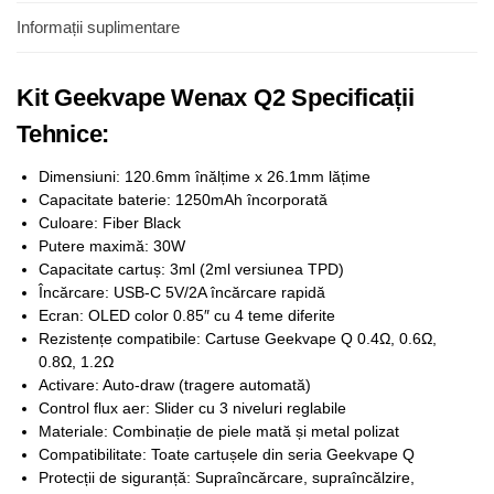
Informații suplimentare
Kit Geekvape Wenax Q2 Specificații
Tehnice:
Dimensiuni: 120.6mm înălțime x 26.1mm lățime
Capacitate baterie: 1250mAh încorporată
Culoare: Fiber Black
Putere maximă: 30W
Capacitate cartuș: 3ml (2ml versiunea TPD)
Încărcare: USB-C 5V/2A încărcare rapidă
Ecran: OLED color 0.85″ cu 4 teme diferite
Rezistențe compatibile: Cartuse Geekvape Q 0.4Ω, 0.6Ω,
0.8Ω, 1.2Ω
Activare: Auto-draw (tragere automată)
Control flux aer: Slider cu 3 niveluri reglabile
Materiale: Combinație de piele mată și metal polizat
Compatibilitate: Toate cartușele din seria Geekvape Q
Protecții de siguranță: Supraîncărcare, supraîncălzire,