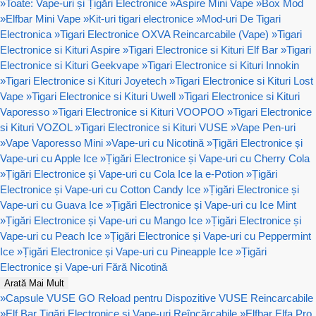
»
Toate: Vape-uri și Țigări Electronice
»
Aspire Mini Vape
»
Box Mod
»
Elfbar Mini Vape
»
Kit-uri tigari electronice
»
Mod-uri De Tigari
Electronica
»
Tigari Electronice OXVA Reincarcabile (Vape)
»
Tigari
Electronice si Kituri Aspire
»
Tigari Electronice si Kituri Elf Bar
»
Tigari
Electronice si Kituri Geekvape
»
Tigari Electronice si Kituri Innokin
»
Tigari Electronice si Kituri Joyetech
»
Tigari Electronice si Kituri Lost
Vape
»
Tigari Electronice si Kituri Uwell
»
Tigari Electronice si Kituri
Vaporesso
»
Tigari Electronice si Kituri VOOPOO
»
Tigari Electronice
si Kituri VOZOL
»
Tigari Electronice si Kituri VUSE
»
Vape Pen-uri
»
Vape Vaporesso Mini
»
Vape-uri cu Nicotină
»
Țigări Electronice și
Vape-uri cu Apple Ice
»
Țigări Electronice și Vape-uri cu Cherry Cola
»
Țigări Electronice și Vape-uri cu Cola Ice la e-Potion
»
Țigări
Electronice și Vape-uri cu Cotton Candy Ice
»
Țigări Electronice și
Vape-uri cu Guava Ice
»
Țigări Electronice și Vape-uri cu Ice Mint
»
Țigări Electronice și Vape-uri cu Mango Ice
»
Țigări Electronice și
Vape-uri cu Peach Ice
»
Țigări Electronice și Vape-uri cu Peppermint
Ice
»
Țigări Electronice și Vape-uri cu Pineapple Ice
»
Țigări
Electronice și Vape-uri Fără Nicotină
Arată Mai Mult
»
Capsule VUSE GO Reload pentru Dispozitive VUSE Reincarcabile
»
Elf Bar Țigări Electronice și Vape-uri Reîncărcabile
»
Elfbar Elfa Pro