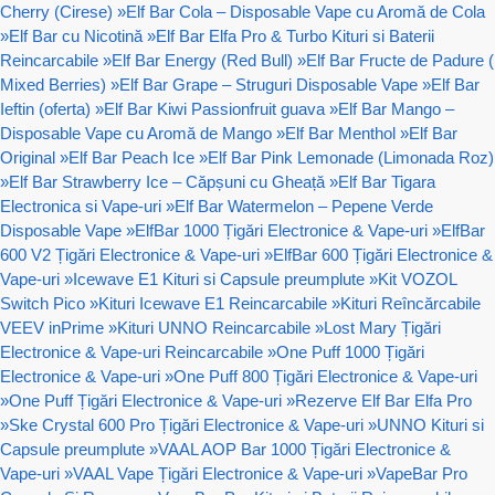
Cherry (Cirese)
»
Elf Bar Cola – Disposable Vape cu Aromă de Cola
»
Elf Bar cu Nicotină
»
Elf Bar Elfa Pro & Turbo Kituri si Baterii
Reincarcabile
»
Elf Bar Energy (Red Bull)
»
Elf Bar Fructe de Padure (
Mixed Berries)
»
Elf Bar Grape – Struguri Disposable Vape
»
Elf Bar
Ieftin (oferta)
»
Elf Bar Kiwi Passionfruit guava
»
Elf Bar Mango –
Disposable Vape cu Aromă de Mango
»
Elf Bar Menthol
»
Elf Bar
Original
»
Elf Bar Peach Ice
»
Elf Bar Pink Lemonade (Limonada Roz)
»
Elf Bar Strawberry Ice – Căpșuni cu Gheață
»
Elf Bar Tigara
Electronica si Vape-uri
»
Elf Bar Watermelon – Pepene Verde
Disposable Vape
»
ElfBar 1000 Țigări Electronice & Vape-uri
»
ElfBar
600 V2 Țigări Electronice & Vape-uri
»
ElfBar 600 Țigări Electronice &
Vape-uri
»
Icewave E1 Kituri si Capsule preumplute
»
Kit VOZOL
Switch Pico
»
Kituri Icewave E1 Reincarcabile
»
Kituri Reîncărcabile
VEEV inPrime
»
Kituri UNNO Reincarcabile
»
Lost Mary Țigări
Electronice & Vape-uri Reincarcabile
»
One Puff 1000 Țigări
Electronice & Vape-uri
»
One Puff 800 Țigări Electronice & Vape-uri
»
One Puff Țigări Electronice & Vape-uri
»
Rezerve Elf Bar Elfa Pro
»
Ske Crystal 600 Pro Țigări Electronice & Vape-uri
»
UNNO Kituri si
Capsule preumplute
»
VAAL AOP Bar 1000 Țigări Electronice &
Vape-uri
»
VAAL Vape Țigări Electronice & Vape-uri
»
VapeBar Pro