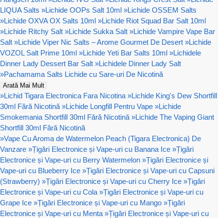
LIQUA Salts
»
Lichide OOPs Salt 10ml
»
Lichide OSSEM Salts
»
Lichide OXVA OX Salts 10ml
»
Lichide Riot Squad Bar Salt 10ml
»
Lichide Ritchy Salt
»
Lichide Sukka Salt
»
Lichide Vampire Vape Bar
Salt
»
Lichide Viper Nic Salts – Arome Gourmet De Desert
»
Lichide
VOZOL Salt Prime 10ml
»
Lichide Yeti Bar Salts 10ml
»
Lichidele
Dinner Lady Dessert Bar Salt
»
Lichidele Dinner Lady Salt
»
Pachamama Salts Lichide cu Sare-uri De Nicotină
Arată Mai Mult
»
Lichid Tigara Electronica Fara Nicotina
»
Lichide King's Dew Shortfill
30ml Fără Nicotină
»
Lichide Longfill Pentru Vape
»
Lichide
Smokemania Shortfill 30ml Fără Nicotină
»
Lichide The Vaping Giant
Shortfill 30ml Fără Nicotină
»
Vape Cu Aroma de Watermelon Peach (Tigara Electronica) De
Vanzare
»
Țigări Electronice și Vape-uri cu Banana Ice
»
Țigări
Electronice și Vape-uri cu Berry Watermelon
»
Țigări Electronice și
Vape-uri cu Blueberry Ice
»
Țigări Electronice și Vape-uri cu Capsuni
(Strawberry)
»
Țigări Electronice și Vape-uri cu Cherry Ice
»
Țigări
Electronice și Vape-uri cu Cola
»
Țigări Electronice și Vape-uri cu
Grape Ice
»
Țigări Electronice și Vape-uri cu Mango
»
Țigări
Electronice și Vape-uri cu Menta
»
Țigări Electronice și Vape-uri cu