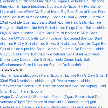
Electronică cu Nicotină 6mg
»
Lichid Țigară Electronică cu Nicotină
9mg
»
Lichid Țigară Electronică cu Sare de Nicotină – Nic Salt E-
Liquid
»
Lichide ARAMAX Salt
»
Lichide Big Bold Salts
»
Lichide Don
Cristo Salt 10ml
»
Lichide Fizzy Juice Salt 10ml
»
Lichide GuerraLiq
10ml
»
Lichide GuerraLiq Salts 10ml
»
Lichide Halo Salts
»
Lichide
Hangsen 10ml
»
Lichide IVG Salt
»
Lichide Kings Crest Salt
»
Lichide
LIQUA Salts
»
Lichide OOPs Salt 10ml
»
Lichide OSSEM Salts
»
Lichide OXVA OX Salts 10ml
»
Lichide Riot Squad Bar Salt 10ml
»
Lichide Ritchy Salt
»
Lichide Sukka Salt
»
Lichide Vampire Vape Bar
Salt
»
Lichide Viper Nic Salts – Arome Gourmet De Desert
»
Lichide
VOZOL Salt Prime 10ml
»
Lichide Yeti Bar Salts 10ml
»
Lichidele
Dinner Lady Dessert Bar Salt
»
Lichidele Dinner Lady Salt
»
Pachamama Salts Lichide cu Sare-uri De Nicotină
Arată Mai Mult
»
Lichid Tigara Electronica Fara Nicotina
»
Lichide King's Dew Shortfill
30ml Fără Nicotină
»
Lichide Longfill Pentru Vape
»
Lichide
Smokemania Shortfill 30ml Fără Nicotină
»
Lichide The Vaping Giant
Shortfill 30ml Fără Nicotină
»
Vape Cu Aroma de Watermelon Peach (Tigara Electronica) De
Vanzare
»
Țigări Electronice și Vape-uri cu Banana Ice
»
Țigări
Electronice și Vape-uri cu Berry Watermelon
»
Țigări Electronice și