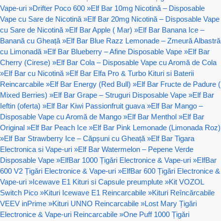
Vape-uri
»
Drifter Poco 600
»
Elf Bar 10mg Nicotină – Disposable
Vape cu Sare de Nicotină
»
Elf Bar 20mg Nicotină – Disposable Vape
cu Sare de Nicotină
»
Elf Bar Apple ( Mar)
»
Elf Bar Banana Ice –
Banană cu Gheață
»
Elf Bar Blue Razz Lemonade – Zmeură Albastră
cu Limonadă
»
Elf Bar Blueberry – Afine Disposable Vape
»
Elf Bar
Cherry (Cirese)
»
Elf Bar Cola – Disposable Vape cu Aromă de Cola
»
Elf Bar cu Nicotină
»
Elf Bar Elfa Pro & Turbo Kituri si Baterii
Reincarcabile
»
Elf Bar Energy (Red Bull)
»
Elf Bar Fructe de Padure (
Mixed Berries)
»
Elf Bar Grape – Struguri Disposable Vape
»
Elf Bar
Ieftin (oferta)
»
Elf Bar Kiwi Passionfruit guava
»
Elf Bar Mango –
Disposable Vape cu Aromă de Mango
»
Elf Bar Menthol
»
Elf Bar
Original
»
Elf Bar Peach Ice
»
Elf Bar Pink Lemonade (Limonada Roz)
»
Elf Bar Strawberry Ice – Căpșuni cu Gheață
»
Elf Bar Tigara
Electronica si Vape-uri
»
Elf Bar Watermelon – Pepene Verde
Disposable Vape
»
ElfBar 1000 Țigări Electronice & Vape-uri
»
ElfBar
600 V2 Țigări Electronice & Vape-uri
»
ElfBar 600 Țigări Electronice &
Vape-uri
»
Icewave E1 Kituri si Capsule preumplute
»
Kit VOZOL
Switch Pico
»
Kituri Icewave E1 Reincarcabile
»
Kituri Reîncărcabile
VEEV inPrime
»
Kituri UNNO Reincarcabile
»
Lost Mary Țigări
Electronice & Vape-uri Reincarcabile
»
One Puff 1000 Țigări