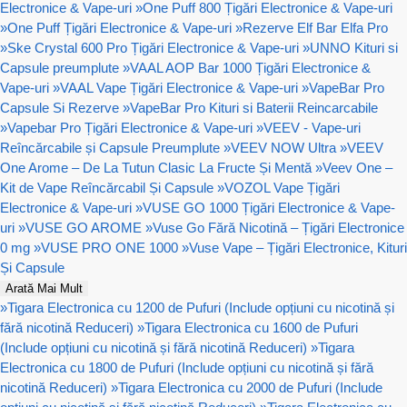
Electronice & Vape-uri
»
One Puff 800 Țigări Electronice & Vape-uri
»
One Puff Țigări Electronice & Vape-uri
»
Rezerve Elf Bar Elfa Pro
»
Ske Crystal 600 Pro Țigări Electronice & Vape-uri
»
UNNO Kituri si
Capsule preumplute
»
VAAL AOP Bar 1000 Țigări Electronice &
Vape-uri
»
VAAL Vape Țigări Electronice & Vape-uri
»
VapeBar Pro
Capsule Si Rezerve
»
VapeBar Pro Kituri si Baterii Reincarcabile
»
Vapebar Pro Țigări Electronice & Vape-uri
»
VEEV - Vape-uri
Reîncărcabile și Capsule Preumplute
»
VEEV NOW Ultra
»
VEEV
One Arome – De La Tutun Clasic La Fructe Și Mentă
»
Veev One –
Kit de Vape Reîncărcabil Și Capsule
»
VOZOL Vape Țigări
Electronice & Vape-uri
»
VUSE GO 1000 Țigări Electronice & Vape-
uri
»
VUSE GO AROME
»
Vuse Go Fără Nicotină – Țigări Electronice
0 mg
»
VUSE PRO ONE 1000
»
Vuse Vape – Țigări Electronice, Kituri
Și Capsule
Arată Mai Mult
»
Tigara Electronica cu 1200 de Pufuri (Include opțiuni cu nicotină și
fără nicotină Reduceri)
»
Tigara Electronica cu 1600 de Pufuri
(Include opțiuni cu nicotină și fără nicotină Reduceri)
»
Tigara
Electronica cu 1800 de Pufuri (Include opțiuni cu nicotină și fără
nicotină Reduceri)
»
Tigara Electronica cu 2000 de Pufuri (Include