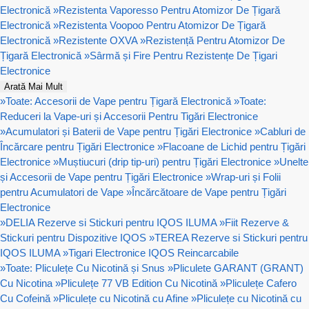
Electronică
»
Rezistenta Vaporesso Pentru Atomizor De Țigară
Electronică
»
Rezistenta Voopoo Pentru Atomizor De Țigară
Electronică
»
Rezistente OXVA
»
Rezistență Pentru Atomizor De
Țigară Electronică
»
Sârmă și Fire Pentru Rezistențe De Țigari
Electronice
Arată Mai Mult
»
Toate: Accesorii de Vape pentru Țigară Electronică
»
Toate:
Reduceri la Vape-uri și Accesorii Pentru Tigări Electronice
»
Acumulatori și Baterii de Vape pentru Țigări Electronice
»
Cabluri de
Încărcare pentru Țigări Electronice
»
Flacoane de Lichid pentru Țigări
Electronice
»
Muștiucuri (drip tip-uri) pentru Țigări Electronice
»
Unelte
și Accesorii de Vape pentru Țigări Electronice
»
Wrap-uri și Folii
pentru Acumulatori de Vape
»
Încărcătoare de Vape pentru Țigări
Electronice
»
DELIA Rezerve si Stickuri pentru IQOS ILUMA
»
Fiit Rezerve &
Stickuri pentru Dispozitive IQOS
»
TEREA Rezerve si Stickuri pentru
IQOS ILUMA
»
Tigari Electronice IQOS Reincarcabile
»
Toate: Pliculețe Cu Nicotină și Snus
»
Pliculete GARANT (GRANT)
Cu Nicotina
»
Pliculețe 77 VB Edition Cu Nicotină
»
Pliculețe Cafero
Cu Cofeină
»
Pliculețe cu Nicotină cu Afine
»
Pliculețe cu Nicotină cu