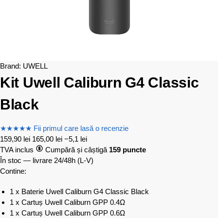
Brand:
UWELL
Kit Uwell Caliburn G4 Classic
Black
★
★
★
★
★
Fii primul care lasă o recenzie
159,90
lei
165,00
lei
−5,1 lei
TVA inclus
Cumpără și câștigă
159 puncte
În stoc — livrare 24/48h
(L-V)
Contine:
1 x Baterie Uwell Caliburn G4 Classic Black
1 x Cartuș Uwell Caliburn GPP 0.4Ω
1 x Cartuș Uwell Caliburn GPP 0.6Ω