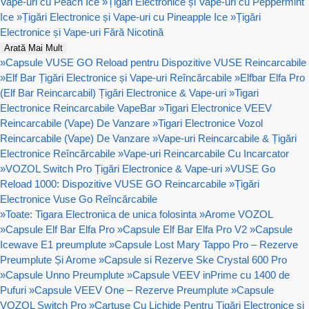
Vape-uri cu Peach Ice
»
Țigări Electronice și Vape-uri cu Peppermint
Ice
»
Țigări Electronice și Vape-uri cu Pineapple Ice
»
Țigări
Electronice și Vape-uri Fără Nicotină
Arată Mai Mult
»
Capsule VUSE GO Reload pentru Dispozitive VUSE Reincarcabile
»
Elf Bar Țigări Electronice și Vape-uri Reîncărcabile
»
Elfbar Elfa Pro
(Elf Bar Reincarcabil) Țigări Electronice & Vape-uri
»
Tigari
Electronice Reincarcabile VapeBar
»
Tigari Electronice VEEV
Reincarcabile (Vape) De Vanzare
»
Tigari Electronice Vozol
Reincarcabile (Vape) De Vanzare
»
Vape-uri Reincarcabile & Țigări
Electronice Reîncărcabile
»
Vape-uri Reincarcabile Cu Incarcator
»
VOZOL Switch Pro Țigări Electronice & Vape-uri
»
VUSE Go
Reload 1000: Dispozitive VUSE GO Reincarcabile
»
Țigări
Electronice Vuse Go Reîncărcabile
»
Toate: Tigara Electronica de unica folosinta
»
Arome VOZOL
»
Capsule Elf Bar Elfa Pro
»
Capsule Elf Bar Elfa Pro V2
»
Capsule
Icewave E1 preumplute
»
Capsule Lost Mary Tappo Pro – Rezerve
Preumplute Și Arome
»
Capsule si Rezerve Ske Crystal 600 Pro
»
Capsule Unno Preumplute
»
Capsule VEEV inPrime cu 1400 de
Pufuri
»
Capsule VEEV One – Rezerve Preumplute
»
Capsule
VOZOL Switch Pro
»
Cartușe Cu Lichide Pentru Țigări Electronice si