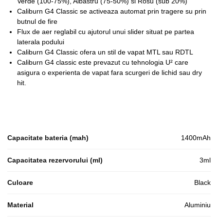
Verde (100-75%), Albastru (75-50%) si Rosu (sub 20%)
Caliburn G4 Classic se activeaza automat prin tragere su prin
butnul de fire
Flux de aer reglabil cu ajutorul unui slider situat pe partea
laterala podului
Caliburn G4 Classic ofera un stil de vapat MTL sau RDTL
Caliburn G4 classic este prevazut cu tehnologia U² care
asigura o experienta de vapat fara scurgeri de lichid sau dry
hit.
Capacitate bateria (mah)
1400mAh
Capacitatea rezervorului (ml)
3ml
Culoare
Black
Material
Aluminiu