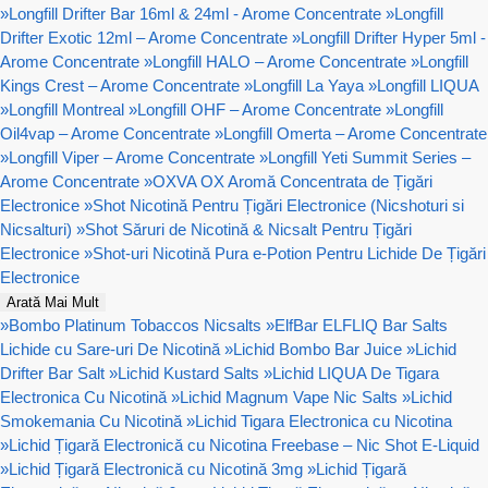
»
Longfill Drifter Bar 16ml & 24ml - Arome Concentrate
»
Longfill
Drifter Exotic 12ml – Arome Concentrate
»
Longfill Drifter Hyper 5ml -
Arome Concentrate
»
Longfill HALO – Arome Concentrate
»
Longfill
Kings Crest – Arome Concentrate
»
Longfill La Yaya
»
Longfill LIQUA
»
Longfill Montreal
»
Longfill OHF – Arome Concentrate
»
Longfill
Oil4vap – Arome Concentrate
»
Longfill Omerta – Arome Concentrate
»
Longfill Viper – Arome Concentrate
»
Longfill Yeti Summit Series –
Arome Concentrate
»
OXVA OX Aromă Concentrata de Țigări
Electronice
»
Shot Nicotină Pentru Țigări Electronice (Nicshoturi si
Nicsalturi)
»
Shot Săruri de Nicotină & Nicsalt Pentru Țigări
Electronice
»
Shot-uri Nicotină Pura e-Potion Pentru Lichide De Țigări
Electronice
Arată Mai Mult
»
Bombo Platinum Tobaccos Nicsalts
»
ElfBar ELFLIQ Bar Salts
Lichide cu Sare-uri De Nicotină
»
Lichid Bombo Bar Juice
»
Lichid
Drifter Bar Salt
»
Lichid Kustard Salts
»
Lichid LIQUA De Tigara
Electronica Cu Nicotină
»
Lichid Magnum Vape Nic Salts
»
Lichid
Smokemania Cu Nicotină
»
Lichid Tigara Electronica cu Nicotina
»
Lichid Țigară Electronică cu Nicotina Freebase – Nic Shot E-Liquid
»
Lichid Țigară Electronică cu Nicotină 3mg
»
Lichid Țigară