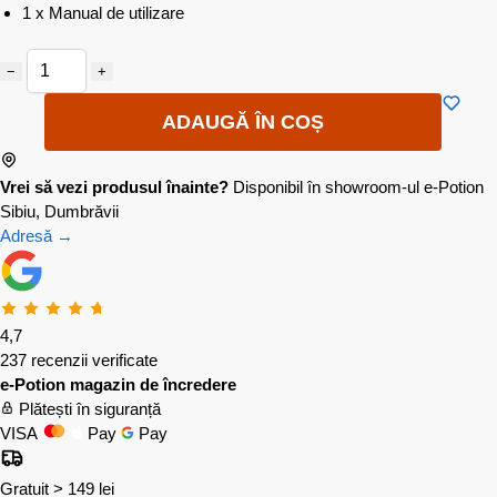
1 x Manual de utilizare
−
+
ADAUGĂ ÎN COȘ
Vrei să vezi produsul înainte?
Disponibil în showroom-ul e-Potion
Sibiu, Dumbrăvii
Adresă →
4,7
237 recenzii verificate
e-Potion magazin de încredere
Plătești în siguranță
VISA
Pay
Pay
Gratuit > 149 lei