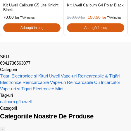
Kit Uwell Caliburn G5 Lite Knight
Kit Uwell Caliburn G4 Polar Black
Black
70,00
lei
160,00
lei
158,50
lei
TVA inclus
TVA inclus
Adaugă în coș
Adaugă în coș
SKU
6941736563077
Categorii
Tigari Electronice si Kituri Uwell
Vape-uri Reincarcabile & Țigări
Electronice Reîncărcabile
Vape-uri Reincarcabile Cu Incarcator
Vape-uri si Tigari Electronice Mici
Tag-uri
caliburn
g4
uwell
Categorii
Categoriile Noastre De Produse
‹