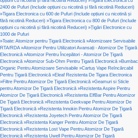
opțiuni cu nicotină și fără nicotină Reduceri)
»
Tigara Electronica cu
2400 de Pufuri (Include opțiuni cu nicotină și fără nicotină Reduceri)
»
Tigara Electronica cu 600 de Pufuri (Include opțiuni cu nicotină și
fără nicotină Reduceri)
»
Tigara Electronica cu 800 de Pufuri (Include
opțiuni cu nicotină și fără nicotină Reduceri)
»
Țigări Electronice cu
1000 de Pufuri
»
Toate: Atomizor pentru Țigară Electronică
»
Atomizoare Servisabile
RTA/RDA
»
Atomizor Pentru Utilizatori Avansați - Atomizor De Țigară
Electronică
»
Atomizor Pentru Începători - Atomizor De Țigară
Electronică
»
Atomizor Sub-Ohm Pentru Țigară Electronică
»
Bumbac
Organic Pentru Atomizoare Servisabile
»
Cartuș Vape Reîncărcabil
Pentru Țigară Electronică
»
Eleaf Rezistenta De Tigara Electronica
»
Filtre Pentru Atomizor De Țigară Electronică
»
Geamuri si Sticle
pentru Atomizor De Țigară Electronică
»
Rezistenta Aspire Pentru
Atomizor De Țigară Electronică
»
Rezistenta ElfBar Pentru Atomizor
De Țigară Electronică
»
Rezistenta Geekvape Pentru Atomizor De
Țigară Electronică
»
Rezistenta Innokin Pentru Atomizor De Țigară
Electronică
»
Rezistenta Joyetech Pentru Atomizor De Țigară
Electronică
»
Rezistenta Kanger Pentru Atomizor De Țigară
Electronică
»
Rezistenta Lost Vape Pentru Atomizor De Țigară
Electronică
»
Rezistenta Uwell Pentru Atomizor De Țigară