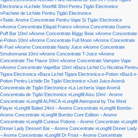
Electronica
»
Lichide Shortfill 30ml Pentru Țigări Electronice
»
Pachete de Lichide Pentru Țigări Electronice
»
Toate: Arome Concentrate Pentru Vape Și Țigări Electronice
»
Aroma Concentrata Eliquid France
»
Aroma Concentrata Guerra
Puff Bar 10ml
»
Arome Concentrate Biggy Bear
»
Arome Concentrate
e-Potion 10ml
»
Arome Concentrate Full Moon
»
Arome Concentrate
K-Fuel
»
Arome Concentrate Nasty Juice
»
Arome Concentrate
Smokemania 10ml
»
Arome Concentrate T-Juice
»
Arome
Concentrate The Flavor 10ml
»
Arome Concentrate Vampire Vape
»
Arome Concentrate VapeBar 10ml
»
Baza Lichid Cu Nicotina Pentru
Tigara Electronica
»
Baza Lichid Tigara Electronica e-Potion
»
Bază e-
Potion Pentru Lichide De Țigări Electronice
»
Just Juice Aromă
Concentrata de Țigări Electronice
»
La Lechería Vape Aromă
Concentrata de Țigări Electronice
»
Longfill Aisu 10ml - Arome
Concentrate
»
Longfill ALPACA
»
Longfill Atemporal by The Mind
Flayer
»
Longfill Babel 24ml – Arome Concentrate
»
Longfill Bombo -
Arome Concentrate
»
Longfill Bombo Core Edition – Arome
Concentrate
»
Longfill Curieux Potions – Arome Concentrate
»
Longfill
Dinner Lady Dessert Bar – Arome Concentrate
»
Longfill Dinner Lady
– Arome Concentrate
»
Longfill Dr Frost – Arome Concentrate