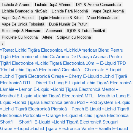
Lichide & Arome
Lichide După Mărime
DIY & Arome Concentrate
Lichide Branded & NicSalt
Lichide Fără Nicotină
Vape După Aromă
Vape După Aspect
Țigări Electronice & Kituri
Vape Reîncărcabil
Vape De Unică Folosință
După Număr De Pufuri
Rezistențe & Hardware
Accesorii
IQOS & Tutun Încălzit
Pliculețe Cu Nicotină
Altele
Strip-uri cu Nicotina
›
»
Toate: Lichid Țigăra Electronica
»
Lichid American Blend Pentru
Țigări Electronice
»
Lichid Cu Aroma De Papaya Ananas Pentru
Țigări Electronice
»
Lichid Țigară Electronică 10ml – E-Liquid TPD
10ml
»
Lichid Țigară Electronică Ciocolată – Chocolate E-Liquid
»
Lichid Țigară Electronică Cireșe – Cherry E-Liquid
»
Lichid Țigară
Electronică DTL – Direct To Lung E-Liquid
»
Lichid Țigară Electronică
Lămâie – Lemon E-Liquid
»
Lichid Țigară Electronică Mentol –
Menthol E-Liquid
»
Lichid Țigară Electronică MTL – Mouth to Lung E-
Liquid
»
Lichid Țigară Electronică pentru Pod – Pod System E-Liquid
»
Lichid Țigară Electronică Piersică – Peach E-Liquid
»
Lichid Țigară
Electronică Portocală – Orange E-Liquid
»
Lichid Țigară Electronică
Shortfill – Shortfill E-Liquid
»
Lichid Țigară Electronică Struguri –
Grape E-Liquid
»
Lichid Țigară Electronică Vanilie – Vanilla E-Liquid