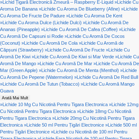
»
Lichid Țigară Electronică Zmeură – Raspberry E-Liquid
»
Lichide Cu
Aroma De Banana
»
Lichide Cu Aroma De Blueberry (Afine)
»
Lichide
Cu Aroma De Fructe De Padure
»
Lichide Cu Aroma De Kent
»
Lichide Cu Aroma Dulce (Lichide Dulci)
»
Lichide Cu Aromă De
Ananas (Pineapple)
»
Lichide Cu Aromă De Cafea (Coffee)
»
Lichide
Cu Aromă De Capsuni si Rodie
»
Lichide Cu Aromă De Cocos
(Coconut)
»
Lichide Cu Aromă De Cola
»
Lichide Cu Aromă de
Căpșuni (Strawberry)
»
Lichide Cu Aromă De Fructe
»
Lichide Cu
Aromă De Kiwi
»
Lichide Cu Aromă De Kiwi si Mar Verde
»
Lichide Cu
Aromă De Mango
»
Lichide Cu Aromă De Mar
»
Lichide Cu Aromă De
Mar (Green Apple)
»
Lichide Cu Aromă De Menta (Menthol)
»
Lichide
Cu Aromă De Pepene (Watermelon)
»
Lichide Cu Aromă De Red Bull
»
Lichide Cu Aromă De Tutun (Tobacco)
»
Lichide Cu Aromă Mango
Guava
Arată Mai Mult
»
Lichide 10 Mg Cu Nicotină Pentru Tigara Electronica
»
Lichide 12mg
Cu Nicotină Pentru Tigara Electronica
»
Lichide 18mg Cu Nicotină
Pentru Tigara Electronica
»
Lichide 20mg Cu Nicotină Pentru Tigara
Electronica
»
Lichide 50 ml Pentru Țigări Electronice
»
Lichide 500 ml
Pentru Țigări Electronice
»
Lichide cu Nicotină de 100 ml Pentru
Tigara Electronica
»
Lichide Fara Nicotină de 100 ml Pentru Tigara