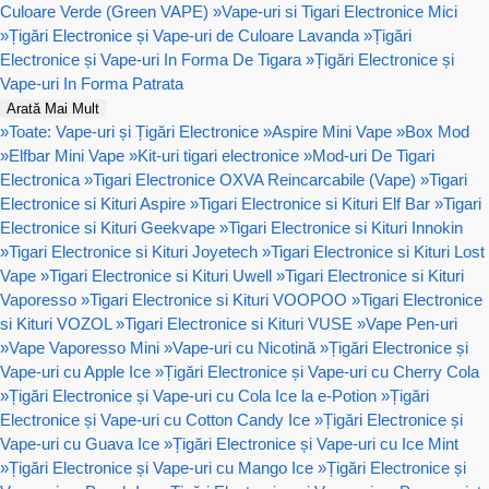
Culoare Verde (Green VAPE)
»
Vape-uri si Tigari Electronice Mici
»
Țigări Electronice și Vape-uri de Culoare Lavanda
»
Țigări
Electronice și Vape-uri In Forma De Tigara
»
Țigări Electronice și
Vape-uri In Forma Patrata
Arată Mai Mult
»
Toate: Vape-uri și Țigări Electronice
»
Aspire Mini Vape
»
Box Mod
»
Elfbar Mini Vape
»
Kit-uri tigari electronice
»
Mod-uri De Tigari
Electronica
»
Tigari Electronice OXVA Reincarcabile (Vape)
»
Tigari
Electronice si Kituri Aspire
»
Tigari Electronice si Kituri Elf Bar
»
Tigari
Electronice si Kituri Geekvape
»
Tigari Electronice si Kituri Innokin
»
Tigari Electronice si Kituri Joyetech
»
Tigari Electronice si Kituri Lost
Vape
»
Tigari Electronice si Kituri Uwell
»
Tigari Electronice si Kituri
Vaporesso
»
Tigari Electronice si Kituri VOOPOO
»
Tigari Electronice
si Kituri VOZOL
»
Tigari Electronice si Kituri VUSE
»
Vape Pen-uri
»
Vape Vaporesso Mini
»
Vape-uri cu Nicotină
»
Țigări Electronice și
Vape-uri cu Apple Ice
»
Țigări Electronice și Vape-uri cu Cherry Cola
»
Țigări Electronice și Vape-uri cu Cola Ice la e-Potion
»
Țigări
Electronice și Vape-uri cu Cotton Candy Ice
»
Țigări Electronice și
Vape-uri cu Guava Ice
»
Țigări Electronice și Vape-uri cu Ice Mint
»
Țigări Electronice și Vape-uri cu Mango Ice
»
Țigări Electronice și