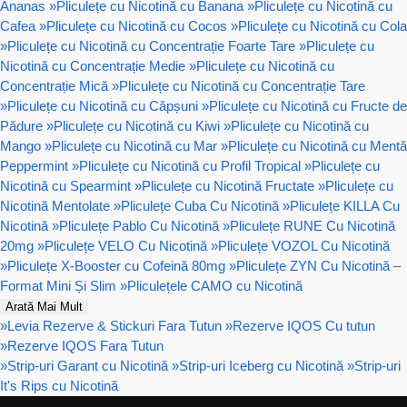
Ananas
»
Pliculețe cu Nicotină cu Banana
»
Pliculețe cu Nicotină cu
Cafea
»
Pliculețe cu Nicotină cu Cocos
»
Pliculețe cu Nicotină cu Cola
»
Pliculețe cu Nicotină cu Concentrație Foarte Tare
»
Pliculețe cu
Nicotină cu Concentrație Medie
»
Pliculețe cu Nicotină cu
Concentrație Mică
»
Pliculețe cu Nicotină cu Concentrație Tare
»
Pliculețe cu Nicotină cu Căpșuni
»
Pliculețe cu Nicotină cu Fructe de
Pădure
»
Pliculețe cu Nicotină cu Kiwi
»
Pliculețe cu Nicotină cu
Mango
»
Pliculețe cu Nicotină cu Mar
»
Pliculețe cu Nicotină cu Mentă
Peppermint
»
Pliculețe cu Nicotină cu Profil Tropical
»
Pliculețe cu
Nicotină cu Spearmint
»
Pliculețe cu Nicotină Fructate
»
Pliculețe cu
Nicotină Mentolate
»
Pliculețe Cuba Cu Nicotină
»
Pliculețe KILLA Cu
Nicotină
»
Pliculețe Pablo Cu Nicotină
»
Pliculețe RUNE Cu Nicotină
20mg
»
Pliculețe VELO Cu Nicotină
»
Pliculețe VOZOL Cu Nicotină
»
Pliculețe X-Booster cu Cofeină 80mg
»
Pliculețe ZYN Cu Nicotină –
Format Mini Și Slim
»
Pliculețele CAMO cu Nicotină
Arată Mai Mult
»
Levia Rezerve & Stickuri Fara Tutun
»
Rezerve IQOS Cu tutun
»
Rezerve IQOS Fara Tutun
»
Strip-uri Garant cu Nicotină
»
Strip-uri Iceberg cu Nicotină
»
Strip-uri
It's Rips cu Nicotină