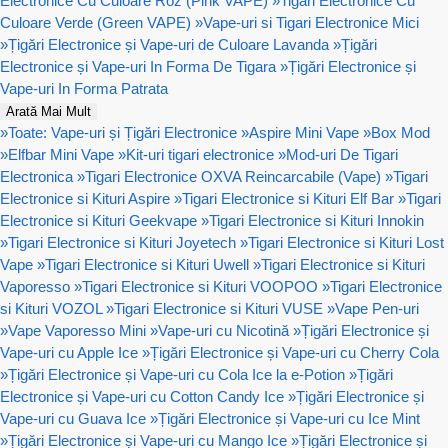
Electronice Cu Culoare Roz (Pink VAPE)
»
Tigari Electronice Cu
Culoare Verde (Green VAPE)
»
Vape-uri si Tigari Electronice Mici
»
Țigări Electronice și Vape-uri de Culoare Lavanda
»
Țigări
Electronice și Vape-uri In Forma De Tigara
»
Țigări Electronice și
Vape-uri In Forma Patrata
Arată Mai Mult
»
Toate: Vape-uri și Țigări Electronice
»
Aspire Mini Vape
»
Box Mod
»
Elfbar Mini Vape
»
Kit-uri tigari electronice
»
Mod-uri De Tigari
Electronica
»
Tigari Electronice OXVA Reincarcabile (Vape)
»
Tigari
Electronice si Kituri Aspire
»
Tigari Electronice si Kituri Elf Bar
»
Tigari
Electronice si Kituri Geekvape
»
Tigari Electronice si Kituri Innokin
»
Tigari Electronice si Kituri Joyetech
»
Tigari Electronice si Kituri Lost
Vape
»
Tigari Electronice si Kituri Uwell
»
Tigari Electronice si Kituri
Vaporesso
»
Tigari Electronice si Kituri VOOPOO
»
Tigari Electronice
si Kituri VOZOL
»
Tigari Electronice si Kituri VUSE
»
Vape Pen-uri
»
Vape Vaporesso Mini
»
Vape-uri cu Nicotină
»
Țigări Electronice și
Vape-uri cu Apple Ice
»
Țigări Electronice și Vape-uri cu Cherry Cola
»
Țigări Electronice și Vape-uri cu Cola Ice la e-Potion
»
Țigări
Electronice și Vape-uri cu Cotton Candy Ice
»
Țigări Electronice și
Vape-uri cu Guava Ice
»
Țigări Electronice și Vape-uri cu Ice Mint
»
Țigări Electronice și Vape-uri cu Mango Ice
»
Țigări Electronice și