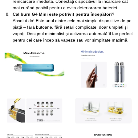
reîncărcare imediată. Conectați dispozitivul la încărcare cât
mai curând posibil pentru a evita deteriorarea bateriei.
Caliburn G4 Mini este potrivit pentru începători?
Absolut da! Este unul dintre cele mai simple dispozitive de pe
piață – fără butoane, fără setări complicate, doar umpleți și
vapați. Designul minimalist și activarea automată îl fac perfect
pentru cei care încep să vapeze sau vor simplitate maximă.