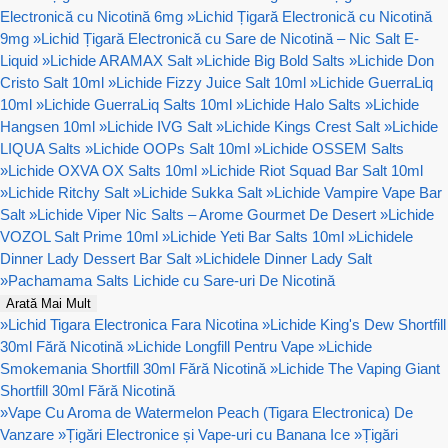
Electronică cu Nicotină 6mg
»
Lichid Țigară Electronică cu Nicotină
9mg
»
Lichid Țigară Electronică cu Sare de Nicotină – Nic Salt E-
Liquid
»
Lichide ARAMAX Salt
»
Lichide Big Bold Salts
»
Lichide Don
Cristo Salt 10ml
»
Lichide Fizzy Juice Salt 10ml
»
Lichide GuerraLiq
10ml
»
Lichide GuerraLiq Salts 10ml
»
Lichide Halo Salts
»
Lichide
Hangsen 10ml
»
Lichide IVG Salt
»
Lichide Kings Crest Salt
»
Lichide
LIQUA Salts
»
Lichide OOPs Salt 10ml
»
Lichide OSSEM Salts
»
Lichide OXVA OX Salts 10ml
»
Lichide Riot Squad Bar Salt 10ml
»
Lichide Ritchy Salt
»
Lichide Sukka Salt
»
Lichide Vampire Vape Bar
Salt
»
Lichide Viper Nic Salts – Arome Gourmet De Desert
»
Lichide
VOZOL Salt Prime 10ml
»
Lichide Yeti Bar Salts 10ml
»
Lichidele
Dinner Lady Dessert Bar Salt
»
Lichidele Dinner Lady Salt
»
Pachamama Salts Lichide cu Sare-uri De Nicotină
Arată Mai Mult
»
Lichid Tigara Electronica Fara Nicotina
»
Lichide King's Dew Shortfill
30ml Fără Nicotină
»
Lichide Longfill Pentru Vape
»
Lichide
Smokemania Shortfill 30ml Fără Nicotină
»
Lichide The Vaping Giant
Shortfill 30ml Fără Nicotină
»
Vape Cu Aroma de Watermelon Peach (Tigara Electronica) De
Vanzare
»
Țigări Electronice și Vape-uri cu Banana Ice
»
Țigări