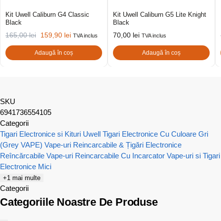
Kit Uwell Caliburn G4 Classic
Kit Uwell Caliburn G5 Lite Knight
Black
Black
165,00
lei
159,90
lei
70,00
lei
TVA inclus
TVA inclus
Adaugă în coș
Adaugă în coș
SKU
6941736554105
Categorii
Tigari Electronice si Kituri Uwell
Tigari Electronice Cu Culoare Gri
(Grey VAPE)
Vape-uri Reincarcabile & Țigări Electronice
Reîncărcabile
Vape-uri Reincarcabile Cu Incarcator
Vape-uri si Tigari
Electronice Mici
+1 mai multe
Categorii
Categoriile Noastre De Produse