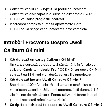
Conectați cablul USB Type-C la portul de încărcare
Conectați celălalt capăt la o sursă de alimentare 5V/1A
LED-ul va indica progresul încărcării
Încărcarea completă durează aproximativ 1 oră
LED-ul se va stinge când încărcarea este completă
Întrebări Frecvente Despre Uwell
Caliburn G4 mini
Cât durează un cartuș Caliburn G4 Mini?
Un cartuș durează de obicei 1-2 săptămâni, în funcție de
utilizare. Grație tehnologiei Pro-FOCS 4.0, cartușele G4 Mini
durează cu 35% mai mult decât generațiile anterioare.
Cât durează bateria Uwell Caliburn G4 mini?
Bateria de 1100mAh asigură utilizarea pe toată ziua pentru
majoritatea vaperilor. Utilizatorii raportează că durează 1-2
zile înainte de reîncărcare. Pentru utilizatorii foarte intensi,
poate fi necesară reîncărcarea zilnică.
Ce tip de e-lichid să folosesc cu Uwell Caliburn G4 mini?