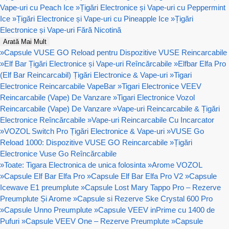
Vape-uri cu Peach Ice
»
Țigări Electronice și Vape-uri cu Peppermint
Ice
»
Țigări Electronice și Vape-uri cu Pineapple Ice
»
Țigări
Electronice și Vape-uri Fără Nicotină
Arată Mai Mult
»
Capsule VUSE GO Reload pentru Dispozitive VUSE Reincarcabile
»
Elf Bar Țigări Electronice și Vape-uri Reîncărcabile
»
Elfbar Elfa Pro
(Elf Bar Reincarcabil) Țigări Electronice & Vape-uri
»
Tigari
Electronice Reincarcabile VapeBar
»
Tigari Electronice VEEV
Reincarcabile (Vape) De Vanzare
»
Tigari Electronice Vozol
Reincarcabile (Vape) De Vanzare
»
Vape-uri Reincarcabile & Țigări
Electronice Reîncărcabile
»
Vape-uri Reincarcabile Cu Incarcator
»
VOZOL Switch Pro Țigări Electronice & Vape-uri
»
VUSE Go
Reload 1000: Dispozitive VUSE GO Reincarcabile
»
Țigări
Electronice Vuse Go Reîncărcabile
»
Toate: Tigara Electronica de unica folosinta
»
Arome VOZOL
»
Capsule Elf Bar Elfa Pro
»
Capsule Elf Bar Elfa Pro V2
»
Capsule
Icewave E1 preumplute
»
Capsule Lost Mary Tappo Pro – Rezerve
Preumplute Și Arome
»
Capsule si Rezerve Ske Crystal 600 Pro
»
Capsule Unno Preumplute
»
Capsule VEEV inPrime cu 1400 de
Pufuri
»
Capsule VEEV One – Rezerve Preumplute
»
Capsule