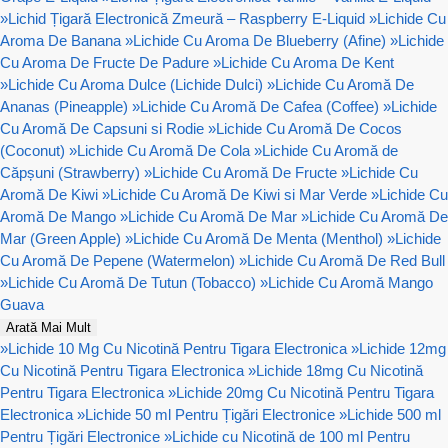
»
Lichid Țigară Electronică Zmeură – Raspberry E-Liquid
»
Lichide Cu
Aroma De Banana
»
Lichide Cu Aroma De Blueberry (Afine)
»
Lichide
Cu Aroma De Fructe De Padure
»
Lichide Cu Aroma De Kent
»
Lichide Cu Aroma Dulce (Lichide Dulci)
»
Lichide Cu Aromă De
Ananas (Pineapple)
»
Lichide Cu Aromă De Cafea (Coffee)
»
Lichide
Cu Aromă De Capsuni si Rodie
»
Lichide Cu Aromă De Cocos
(Coconut)
»
Lichide Cu Aromă De Cola
»
Lichide Cu Aromă de
Căpșuni (Strawberry)
»
Lichide Cu Aromă De Fructe
»
Lichide Cu
Aromă De Kiwi
»
Lichide Cu Aromă De Kiwi si Mar Verde
»
Lichide Cu
Aromă De Mango
»
Lichide Cu Aromă De Mar
»
Lichide Cu Aromă De
Mar (Green Apple)
»
Lichide Cu Aromă De Menta (Menthol)
»
Lichide
Cu Aromă De Pepene (Watermelon)
»
Lichide Cu Aromă De Red Bull
»
Lichide Cu Aromă De Tutun (Tobacco)
»
Lichide Cu Aromă Mango
Guava
Arată Mai Mult
»
Lichide 10 Mg Cu Nicotină Pentru Tigara Electronica
»
Lichide 12mg
Cu Nicotină Pentru Tigara Electronica
»
Lichide 18mg Cu Nicotină
Pentru Tigara Electronica
»
Lichide 20mg Cu Nicotină Pentru Tigara
Electronica
»
Lichide 50 ml Pentru Țigări Electronice
»
Lichide 500 ml
Pentru Țigări Electronice
»
Lichide cu Nicotină de 100 ml Pentru