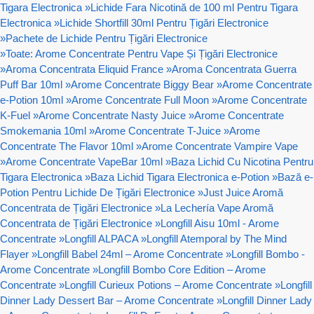
Tigara Electronica
»
Lichide Fara Nicotină de 100 ml Pentru Tigara
Electronica
»
Lichide Shortfill 30ml Pentru Țigări Electronice
»
Pachete de Lichide Pentru Țigări Electronice
»
Toate: Arome Concentrate Pentru Vape Și Țigări Electronice
»
Aroma Concentrata Eliquid France
»
Aroma Concentrata Guerra
Puff Bar 10ml
»
Arome Concentrate Biggy Bear
»
Arome Concentrate
e-Potion 10ml
»
Arome Concentrate Full Moon
»
Arome Concentrate
K-Fuel
»
Arome Concentrate Nasty Juice
»
Arome Concentrate
Smokemania 10ml
»
Arome Concentrate T-Juice
»
Arome
Concentrate The Flavor 10ml
»
Arome Concentrate Vampire Vape
»
Arome Concentrate VapeBar 10ml
»
Baza Lichid Cu Nicotina Pentru
Tigara Electronica
»
Baza Lichid Tigara Electronica e-Potion
»
Bază e-
Potion Pentru Lichide De Țigări Electronice
»
Just Juice Aromă
Concentrata de Țigări Electronice
»
La Lechería Vape Aromă
Concentrata de Țigări Electronice
»
Longfill Aisu 10ml - Arome
Concentrate
»
Longfill ALPACA
»
Longfill Atemporal by The Mind
Flayer
»
Longfill Babel 24ml – Arome Concentrate
»
Longfill Bombo -
Arome Concentrate
»
Longfill Bombo Core Edition – Arome
Concentrate
»
Longfill Curieux Potions – Arome Concentrate
»
Longfill
Dinner Lady Dessert Bar – Arome Concentrate
»
Longfill Dinner Lady