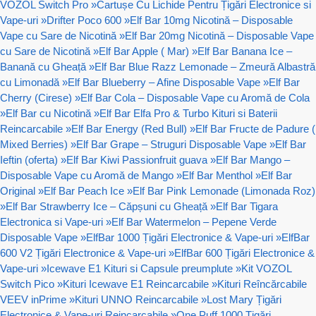
VOZOL Switch Pro
»
Cartușe Cu Lichide Pentru Țigări Electronice si
Vape-uri
»
Drifter Poco 600
»
Elf Bar 10mg Nicotină – Disposable
Vape cu Sare de Nicotină
»
Elf Bar 20mg Nicotină – Disposable Vape
cu Sare de Nicotină
»
Elf Bar Apple ( Mar)
»
Elf Bar Banana Ice –
Banană cu Gheață
»
Elf Bar Blue Razz Lemonade – Zmeură Albastră
cu Limonadă
»
Elf Bar Blueberry – Afine Disposable Vape
»
Elf Bar
Cherry (Cirese)
»
Elf Bar Cola – Disposable Vape cu Aromă de Cola
»
Elf Bar cu Nicotină
»
Elf Bar Elfa Pro & Turbo Kituri si Baterii
Reincarcabile
»
Elf Bar Energy (Red Bull)
»
Elf Bar Fructe de Padure (
Mixed Berries)
»
Elf Bar Grape – Struguri Disposable Vape
»
Elf Bar
Ieftin (oferta)
»
Elf Bar Kiwi Passionfruit guava
»
Elf Bar Mango –
Disposable Vape cu Aromă de Mango
»
Elf Bar Menthol
»
Elf Bar
Original
»
Elf Bar Peach Ice
»
Elf Bar Pink Lemonade (Limonada Roz)
»
Elf Bar Strawberry Ice – Căpșuni cu Gheață
»
Elf Bar Tigara
Electronica si Vape-uri
»
Elf Bar Watermelon – Pepene Verde
Disposable Vape
»
ElfBar 1000 Țigări Electronice & Vape-uri
»
ElfBar
600 V2 Țigări Electronice & Vape-uri
»
ElfBar 600 Țigări Electronice &
Vape-uri
»
Icewave E1 Kituri si Capsule preumplute
»
Kit VOZOL
Switch Pico
»
Kituri Icewave E1 Reincarcabile
»
Kituri Reîncărcabile
VEEV inPrime
»
Kituri UNNO Reincarcabile
»
Lost Mary Țigări
Electronice & Vape-uri Reincarcabile
»
One Puff 1000 Țigări