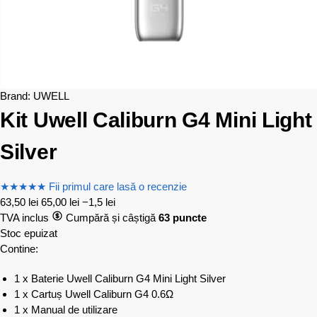
Brand:
UWELL
Kit Uwell Caliburn G4 Mini Light
Silver
★
★
★
★
★
Fii primul care lasă o recenzie
63,50
lei
65,00
lei
−1,5 lei
TVA inclus
Cumpără și câștigă
63 puncte
Stoc epuizat
Contine:
1 x Baterie Uwell Caliburn G4 Mini Light Silver
1 x Cartuș Uwell Caliburn G4 0.6Ω
1 x Manual de utilizare