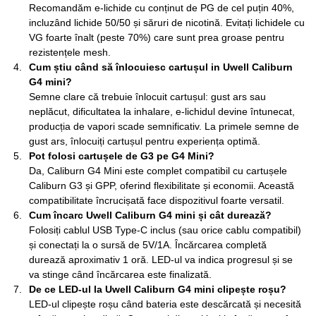
Recomandăm e-lichide cu conținut de PG de cel puțin 40%,
incluzând lichide 50/50 și săruri de nicotină. Evitați lichidele cu
VG foarte înalt (peste 70%) care sunt prea groase pentru
rezistențele mesh.
Cum știu când să înlocuiesc cartușul in Uwell Caliburn
G4 mini?
Semne clare că trebuie înlocuit cartușul: gust ars sau
neplăcut, dificultatea la inhalare, e-lichidul devine întunecat,
producția de vapori scade semnificativ. La primele semne de
gust ars, înlocuiți cartușul pentru experiența optimă.
Pot folosi cartușele de G3 pe G4 Mini?
Da, Caliburn G4 Mini este complet compatibil cu cartușele
Caliburn G3 și GPP, oferind flexibilitate și economii. Această
compatibilitate încrucișată face dispozitivul foarte versatil.
Cum încarc Uwell Caliburn G4 mini și cât durează?
Folosiți cablul USB Type-C inclus (sau orice cablu compatibil)
și conectați la o sursă de 5V/1A. Încărcarea completă
durează aproximativ 1 oră. LED-ul va indica progresul și se
va stinge când încărcarea este finalizată.
De ce LED-ul la Uwell Caliburn G4 mini clipește roșu?
LED-ul clipește roșu când bateria este descărcată și necesită