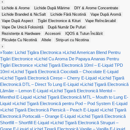
‹
Lichide & Arome
Lichide După Mărime
DIY & Arome Concentrate
Lichide Branded & NicSalt
Lichide Fără Nicotină
Vape După Aromă
Vape După Aspect
Țigări Electronice & Kituri
Vape Reîncărcabil
Vape De Unică Folosință
După Număr De Pufuri
Rezistențe & Hardware
Accesorii
IQOS & Tutun Încălzit
Pliculețe Cu Nicotină
Altele
Strip-uri cu Nicotina
›
»
Toate: Lichid Țigăra Electronica
»
Lichid American Blend Pentru
Țigări Electronice
»
Lichid Cu Aroma De Papaya Ananas Pentru
Țigări Electronice
»
Lichid Țigară Electronică 10ml – E-Liquid TPD
10ml
»
Lichid Țigară Electronică Ciocolată – Chocolate E-Liquid
»
Lichid Țigară Electronică Cireșe – Cherry E-Liquid
»
Lichid Țigară
Electronică DTL – Direct To Lung E-Liquid
»
Lichid Țigară Electronică
Lămâie – Lemon E-Liquid
»
Lichid Țigară Electronică Mentol –
Menthol E-Liquid
»
Lichid Țigară Electronică MTL – Mouth to Lung E-
Liquid
»
Lichid Țigară Electronică pentru Pod – Pod System E-Liquid
»
Lichid Țigară Electronică Piersică – Peach E-Liquid
»
Lichid Țigară
Electronică Portocală – Orange E-Liquid
»
Lichid Țigară Electronică
Shortfill – Shortfill E-Liquid
»
Lichid Țigară Electronică Struguri –
Grape E-Liquid
»
Lichid Țigară Electronică Vanilie – Vanilla E-Liquid