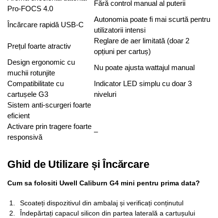
Fără control manual al puterii
Pro-FOCS 4.0
Autonomia poate fi mai scurtă pentru
Încărcare rapidă USB-C
utilizatorii intensi
Reglare de aer limitată (doar 2
Prețul foarte atractiv
opțiuni per cartuș)
Design ergonomic cu
Nu poate ajusta wattajul manual
muchii rotunjite
Compatibilitate cu
Indicator LED simplu cu doar 3
cartușele G3
niveluri
Sistem anti-scurgeri foarte
eficient
Activare prin tragere foarte
–
responsivă
Ghid de Utilizare și Încărcare
Cum sa folositi Uwell Caliburn G4 mini pentru prima data?
Scoateți dispozitivul din ambalaj și verificați conținutul
Îndepărtați capacul silicon din partea laterală a cartușului