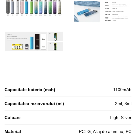
Capacitate bateria (mah)
1100mAh
Capacitatea rezervorului (ml)
2ml, 3ml
Culoare
Light Silver
Material
PCTG, Aliaj de aluminu, PC