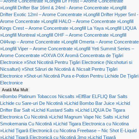
– Arome Concentrate
»
Longfill Dr Frost – Arome Concentrate
»
Longfill Drifter Bar 16ml & 24ml - Arome Concentrate
»
Longfill
Drifter Exotic 12ml – Arome Concentrate
»
Longfill Drifter Hyper 5ml -
Arome Concentrate
»
Longfill HALO – Arome Concentrate
»
Longfill
Kings Crest – Arome Concentrate
»
Longfill La Yaya
»
Longfill LIQUA
»
Longfill Montreal
»
Longfill OHF – Arome Concentrate
»
Longfill
Oil4vap – Arome Concentrate
»
Longfill Omerta – Arome Concentrate
»
Longfill Viper – Arome Concentrate
»
Longfill Yeti Summit Series –
Arome Concentrate
»
OXVA OX Aromă Concentrata de Țigări
Electronice
»
Shot Nicotină Pentru Țigări Electronice (Nicshoturi si
Nicsalturi)
»
Shot Săruri de Nicotină & Nicsalt Pentru Țigări
Electronice
»
Shot-uri Nicotină Pura e-Potion Pentru Lichide De Țigări
Electronice
Arată Mai Mult
»
Bombo Platinum Tobaccos Nicsalts
»
ElfBar ELFLIQ Bar Salts
Lichide cu Sare-uri De Nicotină
»
Lichid Bombo Bar Juice
»
Lichid
Drifter Bar Salt
»
Lichid Kustard Salts
»
Lichid LIQUA De Tigara
Electronica Cu Nicotină
»
Lichid Magnum Vape Nic Salts
»
Lichid
Smokemania Cu Nicotină
»
Lichid Tigara Electronica cu Nicotina
»
Lichid Țigară Electronică cu Nicotina Freebase – Nic Shot E-Liquid
»
Lichid Țigară Electronică cu Nicotină 3mg
»
Lichid Țigară