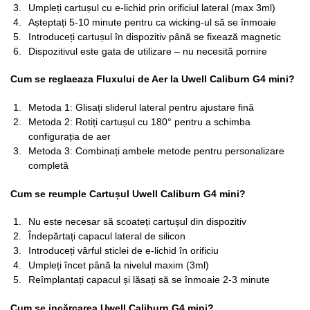
Umpleți cartușul cu e-lichid prin orificiul lateral (max 3ml)
Așteptați 5-10 minute pentru ca wicking-ul să se înmoaie
Introduceți cartușul în dispozitiv până se fixează magnetic
Dispozitivul este gata de utilizare – nu necesită pornire
Cum se reglaeaza Fluxului de Aer la Uwell Caliburn G4 mini?
Metoda 1: Glisați sliderul lateral pentru ajustare fină
Metoda 2: Rotiți cartușul cu 180° pentru a schimba
configurația de aer
Metoda 3: Combinați ambele metode pentru personalizare
completă
Cum se reumple Cartușul Uwell Caliburn G4 mini?
Nu este necesar să scoateți cartușul din dispozitiv
Îndepărtați capacul lateral de silicon
Introduceți vârful sticlei de e-lichid în orificiu
Umpleți încet până la nivelul maxim (3ml)
Reîmplantați capacul și lăsați să se înmoaie 2-3 minute
Cum se incărcarea Uwell Caliburn G4 mini?