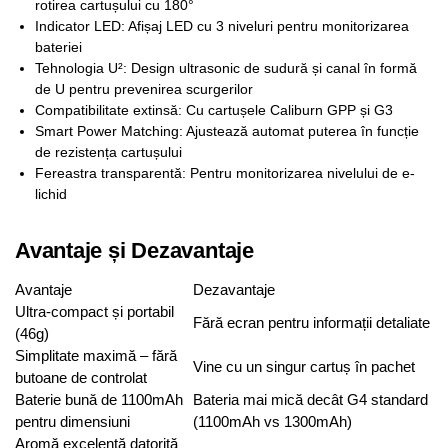
rotirea cartușului cu 180°
Indicator LED: Afișaj LED cu 3 niveluri pentru monitorizarea
bateriei
Tehnologia U²: Design ultrasonic de sudură și canal în formă
de U pentru prevenirea scurgerilor
Compatibilitate extinsă: Cu cartușele Caliburn GPP și G3
Smart Power Matching: Ajustează automat puterea în funcție
de rezistența cartușului
Fereastra transparentă: Pentru monitorizarea nivelului de e-
lichid
Avantaje și Dezavantaje
Avantaje
Dezavantaje
Ultra-compact și portabil
Fără ecran pentru informații detaliate
(46g)
Simplitate maximă – fără
Vine cu un singur cartuș în pachet
butoane de controlat
Baterie bună de 1100mAh
Bateria mai mică decât G4 standard
pentru dimensiuni
(1100mAh vs 1300mAh)
Aromă excelentă datorită