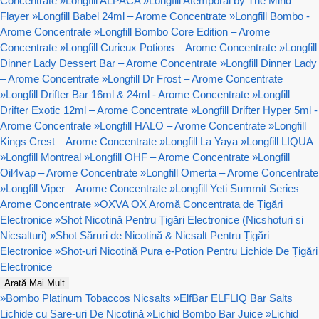
Concentrate
»
Longfill ALPACA
»
Longfill Atemporal by The Mind
Flayer
»
Longfill Babel 24ml – Arome Concentrate
»
Longfill Bombo -
Arome Concentrate
»
Longfill Bombo Core Edition – Arome
Concentrate
»
Longfill Curieux Potions – Arome Concentrate
»
Longfill
Dinner Lady Dessert Bar – Arome Concentrate
»
Longfill Dinner Lady
– Arome Concentrate
»
Longfill Dr Frost – Arome Concentrate
»
Longfill Drifter Bar 16ml & 24ml - Arome Concentrate
»
Longfill
Drifter Exotic 12ml – Arome Concentrate
»
Longfill Drifter Hyper 5ml -
Arome Concentrate
»
Longfill HALO – Arome Concentrate
»
Longfill
Kings Crest – Arome Concentrate
»
Longfill La Yaya
»
Longfill LIQUA
»
Longfill Montreal
»
Longfill OHF – Arome Concentrate
»
Longfill
Oil4vap – Arome Concentrate
»
Longfill Omerta – Arome Concentrate
»
Longfill Viper – Arome Concentrate
»
Longfill Yeti Summit Series –
Arome Concentrate
»
OXVA OX Aromă Concentrata de Țigări
Electronice
»
Shot Nicotină Pentru Țigări Electronice (Nicshoturi si
Nicsalturi)
»
Shot Săruri de Nicotină & Nicsalt Pentru Țigări
Electronice
»
Shot-uri Nicotină Pura e-Potion Pentru Lichide De Țigări
Electronice
Arată Mai Mult
»
Bombo Platinum Tobaccos Nicsalts
»
ElfBar ELFLIQ Bar Salts
Lichide cu Sare-uri De Nicotină
»
Lichid Bombo Bar Juice
»
Lichid