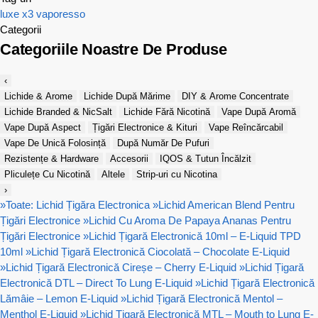
luxe x3
vaporesso
Categorii
Categoriile Noastre De Produse
‹
Lichide & Arome
Lichide După Mărime
DIY & Arome Concentrate
Lichide Branded & NicSalt
Lichide Fără Nicotină
Vape După Aromă
Vape După Aspect
Țigări Electronice & Kituri
Vape Reîncărcabil
Vape De Unică Folosință
După Număr De Pufuri
Rezistențe & Hardware
Accesorii
IQOS & Tutun Încălzit
Pliculețe Cu Nicotină
Altele
Strip-uri cu Nicotina
›
»
Toate: Lichid Țigăra Electronica
»
Lichid American Blend Pentru
Țigări Electronice
»
Lichid Cu Aroma De Papaya Ananas Pentru
Țigări Electronice
»
Lichid Țigară Electronică 10ml – E-Liquid TPD
10ml
»
Lichid Țigară Electronică Ciocolată – Chocolate E-Liquid
»
Lichid Țigară Electronică Cireșe – Cherry E-Liquid
»
Lichid Țigară
Electronică DTL – Direct To Lung E-Liquid
»
Lichid Țigară Electronică
Lămâie – Lemon E-Liquid
»
Lichid Țigară Electronică Mentol –
Menthol E-Liquid
»
Lichid Țigară Electronică MTL – Mouth to Lung E-