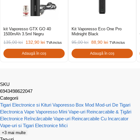
kit Vaporesso GTX GO 40
Kit Vaporesso Eco One Pro
1500mAh 3.5ml Negru
Midnight Black
135,00
lei
132,90
lei
95,00
lei
88,90
lei
TVA inclus
TVA inclus
Adaugă în coș
Adaugă în coș
SKU
6943498622047
Categorii
Tigari Electronice si Kituri Vaporesso
Box Mod
Mod-uri De Tigari
Electronica
Vape Vaporesso Mini
Vape-uri Reincarcabile & Țigări
Electronice Reîncărcabile
Vape-uri Reincarcabile Cu Incarcator
Vape-uri si Tigari Electronice Mici
+3 mai multe
Tag-uri