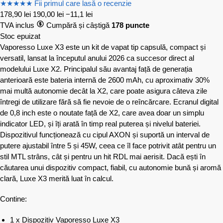
★
★
★
★
★
Fii primul care lasă o recenzie
178,90
lei
190,00
lei
−11,1 lei
TVA inclus
Cumpără și câștigă
178 puncte
Stoc epuizat
Vaporesso Luxe X3 este un kit de vapat tip capsulă, compact și
versatil, lansat la începutul anului 2026 ca succesor direct al
modelului Luxe X2. Principalul său avantaj față de generația
anterioară este bateria internă de 2600 mAh, cu aproximativ 30%
mai multă autonomie decât la X2, care poate asigura câteva zile
întregi de utilizare fără să fie nevoie de o reîncărcare. Ecranul digital
de 0,8 inch este o noutate față de X2, care avea doar un simplu
indicator LED, și îți arată în timp real puterea și nivelul bateriei.
Dispozitivul funcționează cu cipul AXON și suportă un interval de
putere ajustabil între 5 și 45W, ceea ce îl face potrivit atât pentru un
stil MTL strâns, cât și pentru un hit RDL mai aerisit. Dacă ești în
căutarea unui dispozitiv compact, fiabil, cu autonomie bună și aromă
clară, Luxe X3 merită luat în calcul.
Contine:
1 x Dispozitiv Vaporesso Luxe X3