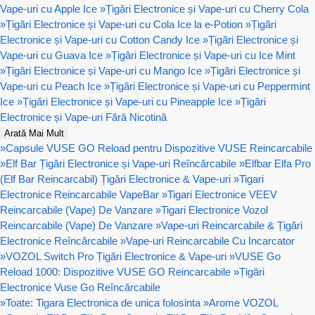
Vape-uri cu Apple Ice
»
Țigări Electronice și Vape-uri cu Cherry Cola
»
Țigări Electronice și Vape-uri cu Cola Ice la e-Potion
»
Țigări
Electronice și Vape-uri cu Cotton Candy Ice
»
Țigări Electronice și
Vape-uri cu Guava Ice
»
Țigări Electronice și Vape-uri cu Ice Mint
»
Țigări Electronice și Vape-uri cu Mango Ice
»
Țigări Electronice și
Vape-uri cu Peach Ice
»
Țigări Electronice și Vape-uri cu Peppermint
Ice
»
Țigări Electronice și Vape-uri cu Pineapple Ice
»
Țigări
Electronice și Vape-uri Fără Nicotină
Arată Mai Mult
»
Capsule VUSE GO Reload pentru Dispozitive VUSE Reincarcabile
»
Elf Bar Țigări Electronice și Vape-uri Reîncărcabile
»
Elfbar Elfa Pro
(Elf Bar Reincarcabil) Țigări Electronice & Vape-uri
»
Tigari
Electronice Reincarcabile VapeBar
»
Tigari Electronice VEEV
Reincarcabile (Vape) De Vanzare
»
Tigari Electronice Vozol
Reincarcabile (Vape) De Vanzare
»
Vape-uri Reincarcabile & Țigări
Electronice Reîncărcabile
»
Vape-uri Reincarcabile Cu Incarcator
»
VOZOL Switch Pro Țigări Electronice & Vape-uri
»
VUSE Go
Reload 1000: Dispozitive VUSE GO Reincarcabile
»
Țigări
Electronice Vuse Go Reîncărcabile
»
Toate: Tigara Electronica de unica folosinta
»
Arome VOZOL