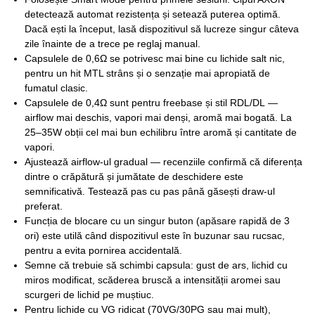
detectează automat rezistența și setează puterea optimă.
Dacă ești la început, lasă dispozitivul să lucreze singur câteva
zile înainte de a trece pe reglaj manual.
Capsulele de 0,6Ω se potrivesc mai bine cu lichide salt nic,
pentru un hit MTL strâns și o senzație mai apropiată de
fumatul clasic.
Capsulele de 0,4Ω sunt pentru freebase și stil RDL/DL —
airflow mai deschis, vapori mai denși, aromă mai bogată. La
25–35W obții cel mai bun echilibru între aromă și cantitate de
vapori.
Ajustează airflow-ul gradual — recenziile confirmă că diferența
dintre o crăpătură și jumătate de deschidere este
semnificativă. Testează pas cu pas până găsești draw-ul
preferat.
Funcția de blocare cu un singur buton (apăsare rapidă de 3
ori) este utilă când dispozitivul este în buzunar sau rucsac,
pentru a evita pornirea accidentală.
Semne că trebuie să schimbi capsula: gust de ars, lichid cu
miros modificat, scăderea bruscă a intensității aromei sau
scurgeri de lichid pe muștiuc.
Pentru lichide cu VG ridicat (70VG/30PG sau mai mult),