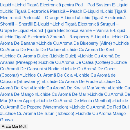
Liquid
»
Lichid Țigară Electronică pentru Pod – Pod System E-Liquid
»
Lichid Țigară Electronică Piersică – Peach E-Liquid
»
Lichid Țigară
Electronică Portocală – Orange E-Liquid
»
Lichid Țigară Electronică
Shortfill – Shortfill E-Liquid
»
Lichid Țigară Electronică Struguri –
Grape E-Liquid
»
Lichid Țigară Electronică Vanilie – Vanilla E-Liquid
»
Lichid Țigară Electronică Zmeură – Raspberry E-Liquid
»
Lichide Cu
Aroma De Banana
»
Lichide Cu Aroma De Blueberry (Afine)
»
Lichide
Cu Aroma De Fructe De Padure
»
Lichide Cu Aroma De Kent
»
Lichide Cu Aroma Dulce (Lichide Dulci)
»
Lichide Cu Aromă De
Ananas (Pineapple)
»
Lichide Cu Aromă De Cafea (Coffee)
»
Lichide
Cu Aromă De Capsuni si Rodie
»
Lichide Cu Aromă De Cocos
(Coconut)
»
Lichide Cu Aromă De Cola
»
Lichide Cu Aromă de
Căpșuni (Strawberry)
»
Lichide Cu Aromă De Fructe
»
Lichide Cu
Aromă De Kiwi
»
Lichide Cu Aromă De Kiwi si Mar Verde
»
Lichide Cu
Aromă De Mango
»
Lichide Cu Aromă De Mar
»
Lichide Cu Aromă De
Mar (Green Apple)
»
Lichide Cu Aromă De Menta (Menthol)
»
Lichide
Cu Aromă De Pepene (Watermelon)
»
Lichide Cu Aromă De Red Bull
»
Lichide Cu Aromă De Tutun (Tobacco)
»
Lichide Cu Aromă Mango
Guava
Arată Mai Mult