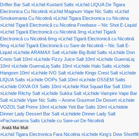
Drifter Bar Salt
»
Lichid Kustard Salts
»
Lichid LIQUA De Tigara
Electronica Cu Nicotină
»
Lichid Magnum Vape Nic Salts
»
Lichid
Smokemania Cu Nicotină
»
Lichid Tigara Electronica cu Nicotina
»
Lichid Țigară Electronică cu Nicotina Freebase – Nic Shot E-Liquid
»
Lichid Țigară Electronică cu Nicotină 3mg
»
Lichid Țigară
Electronică cu Nicotină 6mg
»
Lichid Țigară Electronică cu Nicotină
9mg
»
Lichid Țigară Electronică cu Sare de Nicotină – Nic Salt E-
Liquid
»
Lichide ARAMAX Salt
»
Lichide Big Bold Salts
»
Lichide Don
Cristo Salt 10ml
»
Lichide Fizzy Juice Salt 10ml
»
Lichide GuerraLiq
10ml
»
Lichide GuerraLiq Salts 10ml
»
Lichide Halo Salts
»
Lichide
Hangsen 10ml
»
Lichide IVG Salt
»
Lichide Kings Crest Salt
»
Lichide
LIQUA Salts
»
Lichide OOPs Salt 10ml
»
Lichide OSSEM Salts
»
Lichide OXVA OX Salts 10ml
»
Lichide Riot Squad Bar Salt 10ml
»
Lichide Ritchy Salt
»
Lichide Sukka Salt
»
Lichide Vampire Vape Bar
Salt
»
Lichide Viper Nic Salts – Arome Gourmet De Desert
»
Lichide
VOZOL Salt Prime 10ml
»
Lichide Yeti Bar Salts 10ml
»
Lichidele
Dinner Lady Dessert Bar Salt
»
Lichidele Dinner Lady Salt
»
Pachamama Salts Lichide cu Sare-uri De Nicotină
Arată Mai Mult
»
Lichid Tigara Electronica Fara Nicotina
»
Lichide King's Dew Shortfill