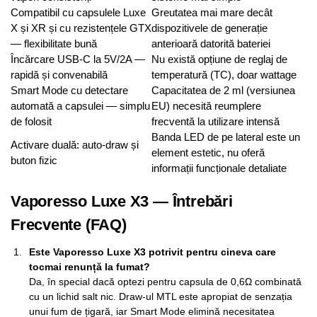
Compatibil cu capsulele Luxe
Greutatea mai mare decât
X și XR și cu rezistențele GTX
dispozitivele de generație
— flexibilitate bună
anterioară datorită bateriei
Încărcare USB-C la 5V/2A —
Nu există opțiune de reglaj de
rapidă și convenabilă
temperatură (TC), doar wattage
Smart Mode cu detectare
Capacitatea de 2 ml (versiunea
automată a capsulei — simplu
EU) necesită reumplere
de folosit
frecventă la utilizare intensă
Banda LED de pe lateral este un
Activare duală: auto-draw și
element estetic, nu oferă
buton fizic
informații funcționale detaliate
Vaporesso Luxe X3 — Întrebări
Frecvente (FAQ)
Este Vaporesso Luxe X3 potrivit pentru cineva care
tocmai renunță la fumat?
Da, în special dacă optezi pentru capsula de 0,6Ω combinată
cu un lichid salt nic. Draw-ul MTL este apropiat de senzația
unui fum de țigară, iar Smart Mode elimină necesitatea