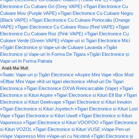
Electronice Cu Culoare Gri (Grey VAPE)
»
Tigari Electronice Cu
Culoare Mov (Purple VAPE)
»
Tigari Electronice Cu Culoare Negru
(Black VAPE)
»
Tigari Electronice Cu Culoare Portocaliu (Orange
VAPE)
»
Tigari Electronice Cu Culoare Rosu (Red VAPE)
»
Tigari
Electronice Cu Culoare Roz (Pink VAPE)
»
Tigari Electronice Cu
Culoare Verde (Green VAPE)
»
Vape-uri si Tigari Electronice Mici
»
Țigări Electronice și Vape-uri de Culoare Lavanda
»
Țigări
Electronice și Vape-uri In Forma De Tigara
»
Țigări Electronice și
Vape-uri In Forma Patrata
Arată Mai Mult
»
Toate: Vape-uri și Țigări Electronice
»
Aspire Mini Vape
»
Box Mod
»
Elfbar Mini Vape
»
Kit-uri tigari electronice
»
Mod-uri De Tigari
Electronica
»
Tigari Electronice OXVA Reincarcabile (Vape)
»
Tigari
Electronice si Kituri Aspire
»
Tigari Electronice si Kituri Elf Bar
»
Tigari
Electronice si Kituri Geekvape
»
Tigari Electronice si Kituri Innokin
»
Tigari Electronice si Kituri Joyetech
»
Tigari Electronice si Kituri Lost
Vape
»
Tigari Electronice si Kituri Uwell
»
Tigari Electronice si Kituri
Vaporesso
»
Tigari Electronice si Kituri VOOPOO
»
Tigari Electronice
si Kituri VOZOL
»
Tigari Electronice si Kituri VUSE
»
Vape Pen-uri
»
Vape Vaporesso Mini
»
Vape-uri cu Nicotină
»
Țigări Electronice și