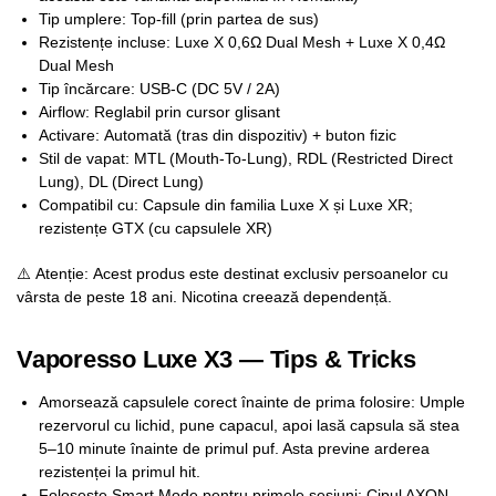
Tip umplere: Top-fill (prin partea de sus)
Rezistențe incluse: Luxe X 0,6Ω Dual Mesh + Luxe X 0,4Ω
Dual Mesh
Tip încărcare: USB-C (DC 5V / 2A)
Airflow: Reglabil prin cursor glisant ​
Activare: Automată (tras din dispozitiv) + buton fizic
Stil de vapat: MTL (Mouth-To-Lung), RDL (Restricted Direct
Lung), DL (Direct Lung)
Compatibil cu: Capsule din familia Luxe X și Luxe XR;
rezistențe GTX (cu capsulele XR)
⚠️ Atenție: Acest produs este destinat exclusiv persoanelor cu
vârsta de peste 18 ani. Nicotina creează dependență.
Vaporesso Luxe X3 — Tips & Tricks
Amorsează capsulele corect înainte de prima folosire: Umple
rezervorul cu lichid, pune capacul, apoi lasă capsula să stea
5–10 minute înainte de primul puf. Asta previne arderea
rezistenței la primul hit.
Folosește Smart Mode pentru primele sesiuni: Cipul AXON