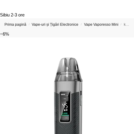
Sibiu
2-3 ore
Prima pagină
Vape-uri și Țigări Electronice
Vape Vaporesso Mini
kit Vaporesso Luxe X3 Carbon Black
/
/
/
−6%