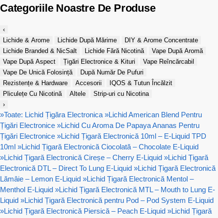
Categoriile Noastre De Produse
‹
Lichide & Arome
Lichide După Mărime
DIY & Arome Concentrate
Lichide Branded & NicSalt
Lichide Fără Nicotină
Vape După Aromă
Vape După Aspect
Țigări Electronice & Kituri
Vape Reîncărcabil
Vape De Unică Folosință
După Număr De Pufuri
Rezistențe & Hardware
Accesorii
IQOS & Tutun Încălzit
Pliculețe Cu Nicotină
Altele
Strip-uri cu Nicotina
›
»
Toate: Lichid Țigăra Electronica
»
Lichid American Blend Pentru
Țigări Electronice
»
Lichid Cu Aroma De Papaya Ananas Pentru
Țigări Electronice
»
Lichid Țigară Electronică 10ml – E-Liquid TPD
10ml
»
Lichid Țigară Electronică Ciocolată – Chocolate E-Liquid
»
Lichid Țigară Electronică Cireșe – Cherry E-Liquid
»
Lichid Țigară
Electronică DTL – Direct To Lung E-Liquid
»
Lichid Țigară Electronică
Lămâie – Lemon E-Liquid
»
Lichid Țigară Electronică Mentol –
Menthol E-Liquid
»
Lichid Țigară Electronică MTL – Mouth to Lung E-
Liquid
»
Lichid Țigară Electronică pentru Pod – Pod System E-Liquid
»
Lichid Țigară Electronică Piersică – Peach E-Liquid
»
Lichid Țigară