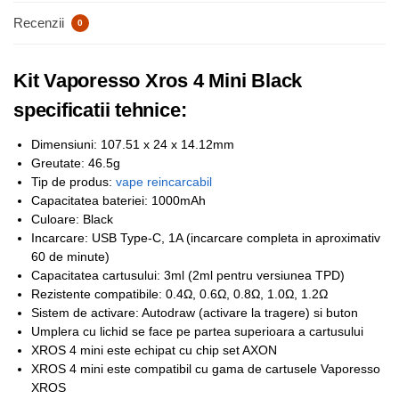
Recenzii
0
Kit Vaporesso Xros 4 Mini Black
specificatii tehnice:
Dimensiuni: 107.51 x 24 x 14.12mm
Greutate: 46.5g
Tip de produs:
vape reincarcabil
Capacitatea bateriei: 1000mAh
Culoare: Black
Incarcare: USB Type-C, 1A (incarcare completa in aproximativ
60 de minute)
Capacitatea cartusului: 3ml (2ml pentru versiunea TPD)
Rezistente compatibile: 0.4Ω, 0.6Ω, 0.8Ω, 1.0Ω, 1.2Ω
Sistem de activare: Autodraw (activare la tragere) si buton
Umplera cu lichid se face pe partea superioara a cartusului
XROS 4 mini este echipat cu chip set AXON
XROS 4 mini este compatibil cu gama de cartusele Vaporesso
XROS