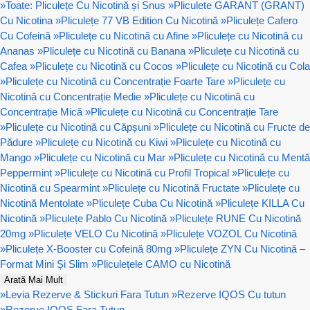
»
Toate: Pliculețe Cu Nicotină și Snus
»
Pliculete GARANT (GRANT)
Cu Nicotina
»
Pliculețe 77 VB Edition Cu Nicotină
»
Pliculețe Cafero
Cu Cofeină
»
Pliculețe cu Nicotină cu Afine
»
Pliculețe cu Nicotină cu
Ananas
»
Pliculețe cu Nicotină cu Banana
»
Pliculețe cu Nicotină cu
Cafea
»
Pliculețe cu Nicotină cu Cocos
»
Pliculețe cu Nicotină cu Cola
»
Pliculețe cu Nicotină cu Concentrație Foarte Tare
»
Pliculețe cu
Nicotină cu Concentrație Medie
»
Pliculețe cu Nicotină cu
Concentrație Mică
»
Pliculețe cu Nicotină cu Concentrație Tare
»
Pliculețe cu Nicotină cu Căpșuni
»
Pliculețe cu Nicotină cu Fructe de
Pădure
»
Pliculețe cu Nicotină cu Kiwi
»
Pliculețe cu Nicotină cu
Mango
»
Pliculețe cu Nicotină cu Mar
»
Pliculețe cu Nicotină cu Mentă
Peppermint
»
Pliculețe cu Nicotină cu Profil Tropical
»
Pliculețe cu
Nicotină cu Spearmint
»
Pliculețe cu Nicotină Fructate
»
Pliculețe cu
Nicotină Mentolate
»
Pliculețe Cuba Cu Nicotină
»
Pliculețe KILLA Cu
Nicotină
»
Pliculețe Pablo Cu Nicotină
»
Pliculețe RUNE Cu Nicotină
20mg
»
Pliculețe VELO Cu Nicotină
»
Pliculețe VOZOL Cu Nicotină
»
Pliculețe X-Booster cu Cofeină 80mg
»
Pliculețe ZYN Cu Nicotină –
Format Mini Și Slim
»
Pliculețele CAMO cu Nicotină
Arată Mai Mult
»
Levia Rezerve & Stickuri Fara Tutun
»
Rezerve IQOS Cu tutun
»
Rezerve IQOS Fara Tutun