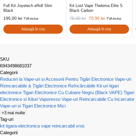
Full Kit Joyetech eRoll Slim
Kit Lost Vape Thelema Elite S
Black
Black Carbon
195,00
lei
75,00
lei
70,90
lei
TVA inclus
TVA inclus
Adaugă în coș
Adaugă în coș
SKU
6943498681037
Categorii
Reduceri la Vape-uri și Accesorii Pentru Tigări Electronice
Vape-uri
Reincarcabile & Țigări Electronice Reîncărcabile
Kit-uri tigari
electronice
Tigari Electronice Cu Culoare Negru (Black VAPE)
Tigari
Electronice si Kituri Vaporesso
Vape-uri Reincarcabile Cu Incarcator
Vape-uri si Tigari Electronice Mici
+3 mai multe
Tag-uri
kit
tigara-electronica
vape reincarcabil
xros
Categorii