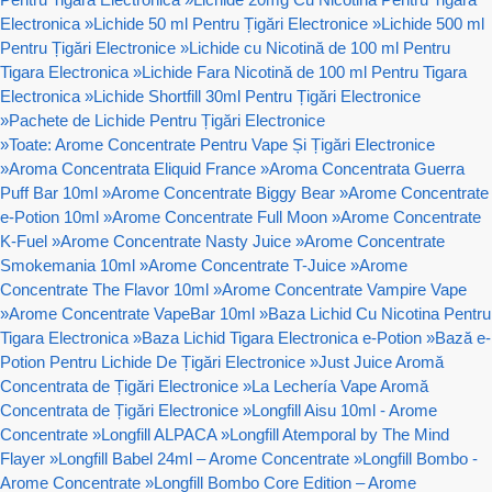
Electronica
»
Lichide 50 ml Pentru Țigări Electronice
»
Lichide 500 ml
Pentru Țigări Electronice
»
Lichide cu Nicotină de 100 ml Pentru
Tigara Electronica
»
Lichide Fara Nicotină de 100 ml Pentru Tigara
Electronica
»
Lichide Shortfill 30ml Pentru Țigări Electronice
»
Pachete de Lichide Pentru Țigări Electronice
»
Toate: Arome Concentrate Pentru Vape Și Țigări Electronice
»
Aroma Concentrata Eliquid France
»
Aroma Concentrata Guerra
Puff Bar 10ml
»
Arome Concentrate Biggy Bear
»
Arome Concentrate
e-Potion 10ml
»
Arome Concentrate Full Moon
»
Arome Concentrate
K-Fuel
»
Arome Concentrate Nasty Juice
»
Arome Concentrate
Smokemania 10ml
»
Arome Concentrate T-Juice
»
Arome
Concentrate The Flavor 10ml
»
Arome Concentrate Vampire Vape
»
Arome Concentrate VapeBar 10ml
»
Baza Lichid Cu Nicotina Pentru
Tigara Electronica
»
Baza Lichid Tigara Electronica e-Potion
»
Bază e-
Potion Pentru Lichide De Țigări Electronice
»
Just Juice Aromă
Concentrata de Țigări Electronice
»
La Lechería Vape Aromă
Concentrata de Țigări Electronice
»
Longfill Aisu 10ml - Arome
Concentrate
»
Longfill ALPACA
»
Longfill Atemporal by The Mind
Flayer
»
Longfill Babel 24ml – Arome Concentrate
»
Longfill Bombo -
Arome Concentrate
»
Longfill Bombo Core Edition – Arome