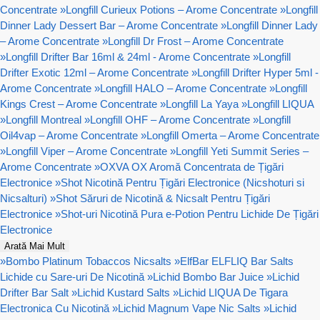
Concentrate
»
Longfill Curieux Potions – Arome Concentrate
»
Longfill
Dinner Lady Dessert Bar – Arome Concentrate
»
Longfill Dinner Lady
– Arome Concentrate
»
Longfill Dr Frost – Arome Concentrate
»
Longfill Drifter Bar 16ml & 24ml - Arome Concentrate
»
Longfill
Drifter Exotic 12ml – Arome Concentrate
»
Longfill Drifter Hyper 5ml -
Arome Concentrate
»
Longfill HALO – Arome Concentrate
»
Longfill
Kings Crest – Arome Concentrate
»
Longfill La Yaya
»
Longfill LIQUA
»
Longfill Montreal
»
Longfill OHF – Arome Concentrate
»
Longfill
Oil4vap – Arome Concentrate
»
Longfill Omerta – Arome Concentrate
»
Longfill Viper – Arome Concentrate
»
Longfill Yeti Summit Series –
Arome Concentrate
»
OXVA OX Aromă Concentrata de Țigări
Electronice
»
Shot Nicotină Pentru Țigări Electronice (Nicshoturi si
Nicsalturi)
»
Shot Săruri de Nicotină & Nicsalt Pentru Țigări
Electronice
»
Shot-uri Nicotină Pura e-Potion Pentru Lichide De Țigări
Electronice
Arată Mai Mult
»
Bombo Platinum Tobaccos Nicsalts
»
ElfBar ELFLIQ Bar Salts
Lichide cu Sare-uri De Nicotină
»
Lichid Bombo Bar Juice
»
Lichid
Drifter Bar Salt
»
Lichid Kustard Salts
»
Lichid LIQUA De Tigara
Electronica Cu Nicotină
»
Lichid Magnum Vape Nic Salts
»
Lichid