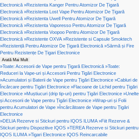
Electronică
»
Rezistenta Kanger Pentru Atomizor De Țigară
Electronică
»
Rezistenta Lost Vape Pentru Atomizor De Țigară
Electronică
»
Rezistenta Uwell Pentru Atomizor De Țigară
Electronică
»
Rezistenta Vaporesso Pentru Atomizor De Țigară
Electronică
»
Rezistenta Voopoo Pentru Atomizor De Țigară
Electronică
»
Rezistente OXVA
»
Rezistente si Capsule Smoktech
»
Rezistență Pentru Atomizor De Țigară Electronică
»
Sârmă și Fire
Pentru Rezistențe De Țigari Electronice
Arată Mai Mult
»
Toate: Accesorii de Vape pentru Țigară Electronică
»
Toate:
Reduceri la Vape-uri și Accesorii Pentru Tigări Electronice
»
Acumulatori și Baterii de Vape pentru Țigări Electronice
»
Cabluri de
Încărcare pentru Țigări Electronice
»
Flacoane de Lichid pentru Țigări
Electronice
»
Muștiucuri (drip tip-uri) pentru Țigări Electronice
»
Unelte
și Accesorii de Vape pentru Țigări Electronice
»
Wrap-uri și Folii
pentru Acumulatori de Vape
»
Încărcătoare de Vape pentru Țigări
Electronice
»
DELIA Rezerve si Stickuri pentru IQOS ILUMA
»
Fiit Rezerve &
Stickuri pentru Dispozitive IQOS
»
TEREA Rezerve si Stickuri pentru
IQOS ILUMA
»
Tigari Electronice IQOS Reincarcabile