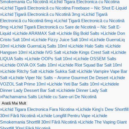
Smokemania Cu Nicotină
»
Lichid Tigara Electronica cu Nicotina
»
Lichid Țigară Electronică cu Nicotina Freebase – Nic Shot E-Liquid
»
Lichid Țigară Electronică cu Nicotină 3mg
»
Lichid Țigară
Electronică cu Nicotină 6mg
»
Lichid Țigară Electronică cu Nicotină
9mg
»
Lichid Țigară Electronică cu Sare de Nicotină – Nic Salt E-
Liquid
»
Lichide ARAMAX Salt
»
Lichide Big Bold Salts
»
Lichide Don
Cristo Salt 10ml
»
Lichide Fizzy Juice Salt 10ml
»
Lichide GuerraLiq
10ml
»
Lichide GuerraLiq Salts 10ml
»
Lichide Halo Salts
»
Lichide
Hangsen 10ml
»
Lichide IVG Salt
»
Lichide Kings Crest Salt
»
Lichide
LIQUA Salts
»
Lichide OOPs Salt 10ml
»
Lichide OSSEM Salts
»
Lichide OXVA OX Salts 10ml
»
Lichide Riot Squad Bar Salt 10ml
»
Lichide Ritchy Salt
»
Lichide Sukka Salt
»
Lichide Vampire Vape Bar
Salt
»
Lichide Viper Nic Salts – Arome Gourmet De Desert
»
Lichide
VOZOL Salt Prime 10ml
»
Lichide Yeti Bar Salts 10ml
»
Lichidele
Dinner Lady Dessert Bar Salt
»
Lichidele Dinner Lady Salt
»
Pachamama Salts Lichide cu Sare-uri De Nicotină
Arată Mai Mult
»
Lichid Tigara Electronica Fara Nicotina
»
Lichide King's Dew Shortfill
30ml Fără Nicotină
»
Lichide Longfill Pentru Vape
»
Lichide
Smokemania Shortfill 30ml Fără Nicotină
»
Lichide The Vaping Giant
Shortfill 30ml Fără Nicotină