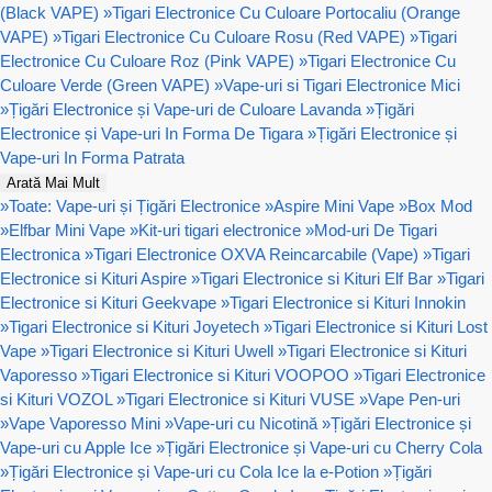
(Black VAPE)
»
Tigari Electronice Cu Culoare Portocaliu (Orange
VAPE)
»
Tigari Electronice Cu Culoare Rosu (Red VAPE)
»
Tigari
Electronice Cu Culoare Roz (Pink VAPE)
»
Tigari Electronice Cu
Culoare Verde (Green VAPE)
»
Vape-uri si Tigari Electronice Mici
»
Țigări Electronice și Vape-uri de Culoare Lavanda
»
Țigări
Electronice și Vape-uri In Forma De Tigara
»
Țigări Electronice și
Vape-uri In Forma Patrata
Arată Mai Mult
»
Toate: Vape-uri și Țigări Electronice
»
Aspire Mini Vape
»
Box Mod
»
Elfbar Mini Vape
»
Kit-uri tigari electronice
»
Mod-uri De Tigari
Electronica
»
Tigari Electronice OXVA Reincarcabile (Vape)
»
Tigari
Electronice si Kituri Aspire
»
Tigari Electronice si Kituri Elf Bar
»
Tigari
Electronice si Kituri Geekvape
»
Tigari Electronice si Kituri Innokin
»
Tigari Electronice si Kituri Joyetech
»
Tigari Electronice si Kituri Lost
Vape
»
Tigari Electronice si Kituri Uwell
»
Tigari Electronice si Kituri
Vaporesso
»
Tigari Electronice si Kituri VOOPOO
»
Tigari Electronice
si Kituri VOZOL
»
Tigari Electronice si Kituri VUSE
»
Vape Pen-uri
»
Vape Vaporesso Mini
»
Vape-uri cu Nicotină
»
Țigări Electronice și
Vape-uri cu Apple Ice
»
Țigări Electronice și Vape-uri cu Cherry Cola
»
Țigări Electronice și Vape-uri cu Cola Ice la e-Potion
»
Țigări