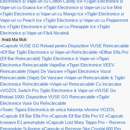
Electronice și Vape-uri cu Cotton Candy Ice
»
Țigări Electronice și
Vape-uri cu Guava Ice
»
Țigări Electronice și Vape-uri cu Ice Mint
»
Țigări Electronice și Vape-uri cu Mango Ice
»
Țigări Electronice și
Vape-uri cu Peach Ice
»
Țigări Electronice și Vape-uri cu Peppermint
Ice
»
Țigări Electronice și Vape-uri cu Pineapple Ice
»
Țigări
Electronice și Vape-uri Fără Nicotină
Arată Mai Mult
»
Capsule VUSE GO Reload pentru Dispozitive VUSE Reincarcabile
»
Elf Bar Țigări Electronice și Vape-uri Reîncărcabile
»
Elfbar Elfa Pro
(Elf Bar Reincarcabil) Țigări Electronice & Vape-uri
»
Tigari
Electronice Reincarcabile VapeBar
»
Tigari Electronice VEEV
Reincarcabile (Vape) De Vanzare
»
Tigari Electronice Vozol
Reincarcabile (Vape) De Vanzare
»
Vape-uri Reincarcabile & Țigări
Electronice Reîncărcabile
»
Vape-uri Reincarcabile Cu Incarcator
»
VOZOL Switch Pro Țigări Electronice & Vape-uri
»
VUSE Go
Reload 1000: Dispozitive VUSE GO Reincarcabile
»
Țigări
Electronice Vuse Go Reîncărcabile
»
Toate: Tigara Electronica de unica folosinta
»
Arome VOZOL
»
Capsule Elf Bar Elfa Pro
»
Capsule Elf Bar Elfa Pro V2
»
Capsule
Icewave E1 preumplute
»
Capsule Lost Mary Tappo Pro – Rezerve
Preumplute Și Arome
»
Capsule si Rezerve Ske Crystal 600 Pro