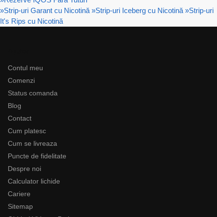
»
Strip-uri Garant cu Nicotină
»
Strip-uri Iceberg cu Nicotină
»
Strip-uri
It's Rips cu Nicotină
Ajutor
Contul meu
Comenzi
Status comanda
Blog
Contact
Cum platesc
Cum se livreaza
Puncte de fidelitate
Despre noi
Calculator lichide
Cariere
Sitemap