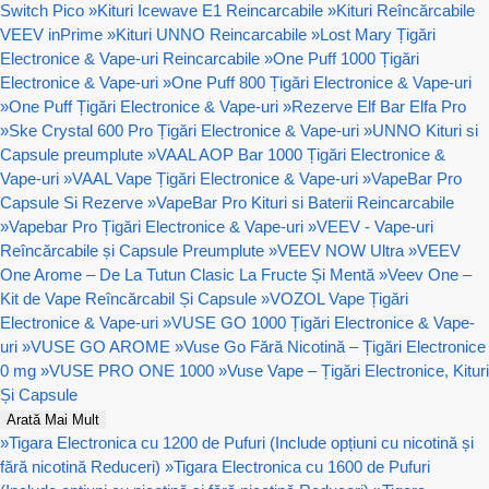
Switch Pico
»
Kituri Icewave E1 Reincarcabile
»
Kituri Reîncărcabile
VEEV inPrime
»
Kituri UNNO Reincarcabile
»
Lost Mary Țigări
Electronice & Vape-uri Reincarcabile
»
One Puff 1000 Țigări
Electronice & Vape-uri
»
One Puff 800 Țigări Electronice & Vape-uri
»
One Puff Țigări Electronice & Vape-uri
»
Rezerve Elf Bar Elfa Pro
»
Ske Crystal 600 Pro Țigări Electronice & Vape-uri
»
UNNO Kituri si
Capsule preumplute
»
VAAL AOP Bar 1000 Țigări Electronice &
Vape-uri
»
VAAL Vape Țigări Electronice & Vape-uri
»
VapeBar Pro
Capsule Si Rezerve
»
VapeBar Pro Kituri si Baterii Reincarcabile
»
Vapebar Pro Țigări Electronice & Vape-uri
»
VEEV - Vape-uri
Reîncărcabile și Capsule Preumplute
»
VEEV NOW Ultra
»
VEEV
One Arome – De La Tutun Clasic La Fructe Și Mentă
»
Veev One –
Kit de Vape Reîncărcabil Și Capsule
»
VOZOL Vape Țigări
Electronice & Vape-uri
»
VUSE GO 1000 Țigări Electronice & Vape-
uri
»
VUSE GO AROME
»
Vuse Go Fără Nicotină – Țigări Electronice
0 mg
»
VUSE PRO ONE 1000
»
Vuse Vape – Țigări Electronice, Kituri
Și Capsule
Arată Mai Mult
»
Tigara Electronica cu 1200 de Pufuri (Include opțiuni cu nicotină și
fără nicotină Reduceri)
»
Tigara Electronica cu 1600 de Pufuri