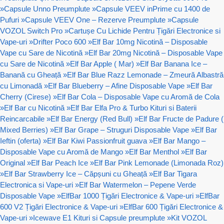
»
Capsule Unno Preumplute
»
Capsule VEEV inPrime cu 1400 de
Pufuri
»
Capsule VEEV One – Rezerve Preumplute
»
Capsule
VOZOL Switch Pro
»
Cartușe Cu Lichide Pentru Țigări Electronice si
Vape-uri
»
Drifter Poco 600
»
Elf Bar 10mg Nicotină – Disposable
Vape cu Sare de Nicotină
»
Elf Bar 20mg Nicotină – Disposable Vape
cu Sare de Nicotină
»
Elf Bar Apple ( Mar)
»
Elf Bar Banana Ice –
Banană cu Gheață
»
Elf Bar Blue Razz Lemonade – Zmeură Albastră
cu Limonadă
»
Elf Bar Blueberry – Afine Disposable Vape
»
Elf Bar
Cherry (Cirese)
»
Elf Bar Cola – Disposable Vape cu Aromă de Cola
»
Elf Bar cu Nicotină
»
Elf Bar Elfa Pro & Turbo Kituri si Baterii
Reincarcabile
»
Elf Bar Energy (Red Bull)
»
Elf Bar Fructe de Padure (
Mixed Berries)
»
Elf Bar Grape – Struguri Disposable Vape
»
Elf Bar
Ieftin (oferta)
»
Elf Bar Kiwi Passionfruit guava
»
Elf Bar Mango –
Disposable Vape cu Aromă de Mango
»
Elf Bar Menthol
»
Elf Bar
Original
»
Elf Bar Peach Ice
»
Elf Bar Pink Lemonade (Limonada Roz)
»
Elf Bar Strawberry Ice – Căpșuni cu Gheață
»
Elf Bar Tigara
Electronica si Vape-uri
»
Elf Bar Watermelon – Pepene Verde
Disposable Vape
»
ElfBar 1000 Țigări Electronice & Vape-uri
»
ElfBar
600 V2 Țigări Electronice & Vape-uri
»
ElfBar 600 Țigări Electronice &
Vape-uri
»
Icewave E1 Kituri si Capsule preumplute
»
Kit VOZOL