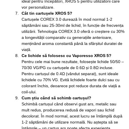
ideal pentru începători, XROS 5 pentru utilizatorii care
vor personalizare.
Cât tin cartușele XROS 5?
Cartușele COREX 3.0 durează în mod normal 1-2
săptămâni sau 25-30ml de lichid, în funcție de frecvența
utilizării. Tehnologia COREX 3.0 oferă o creștere cu 30%
a longevității comparativ cu generațiile anterioare,
menținând aroma constantă până la sfârșitul duratei de
viață.
Ce lichide să folosesc cu Vaporesso XROS 5?
Pentru cele mai bune rezultate, folosește lichide 50/50 –
70/30 VG/PG cu cartușele de 0.6Ω și 0.8Ω incluse.
Pentru cartușul de 0.4Ω (vândut separat), sunt ideale
lichidele cu 70% VG. Evită lichidele foarte dulci sau cu
colorant închis, deoarece pot reduce durata de viață a
coil-ului.
Cum știu când să schimb cartușul?
Schimbă cartușul când observi gust ars, metalic sau
mult redus, producerea redusă de vapori sau lichid
decolorat. În mod normal, acest lucru se întâmplă după
1-2 săptămâni de utilizare normală. Nu aștepta să se
întâmple – un cartuș ars poate afecta experiența