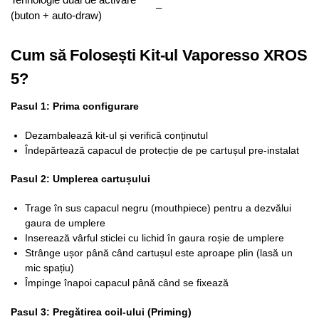
–
(buton + auto-draw)
Cum să Folosești Kit-ul Vaporesso XROS
5?
Pasul 1: Prima configurare
Dezambalează kit-ul și verifică conținutul
Îndepărtează capacul de protecție de pe cartușul pre-instalat
Pasul 2: Umplerea cartușului
Trage în sus capacul negru (mouthpiece) pentru a dezvălui
gaura de umplere
Inserează vârful sticlei cu lichid în gaura roșie de umplere
Strânge ușor până când cartușul este aproape plin (lasă un
mic spațiu)
Împinge înapoi capacul până când se fixează
Pasul 3: Pregătirea coil-ului (Priming)