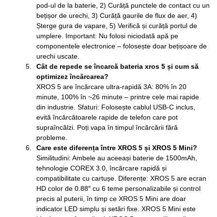
pod-ul de la baterie, 2) Curăță punctele de contact cu un
bețișor de urechi, 3) Curăță gaurile de flux de aer, 4)
Șterge gura de vapare, 5) Verifică și curăță portul de
umplere. Important: Nu folosi niciodată apă pe
componentele electronice – folosește doar bețișoare de
urechi uscate.
Cât de repede se încarcă bateria xros 5 și cum să
optimizez încărcarea?
XROS 5 are încărcare ultra-rapidă 3A: 80% în 20
minute, 100% în ~26 minute – printre cele mai rapide
din industrie. Sfaturi: Folosește cablul USB-C inclus,
evită încărcătoarele rapide de telefon care pot
supraîncălzi. Poți vapa în timpul încărcării fără
probleme.
Care este diferența între XROS 5 și XROS 5 Mini?
Similitudini: Ambele au aceeași baterie de 1500mAh,
tehnologie COREX 3.0, încărcare rapidă și
compatibilitate cu cartușe. Diferențe: XROS 5 are ecran
HD color de 0.88″ cu 6 teme personalizabile și control
precis al puterii, în timp ce XROS 5 Mini are doar
indicator LED simplu și setări fixe. XROS 5 Mini este