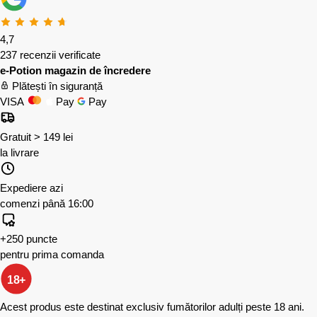
4,7
237 recenzii verificate
e-Potion magazin de încredere
Plătești în siguranță
VISA
Pay
Pay
Gratuit > 149 lei
la livrare
Expediere azi
comenzi până 16:00
+250 puncte
pentru prima comanda
18+
Acest produs este destinat exclusiv fumătorilor adulți peste 18 ani.