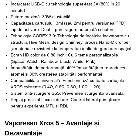
Încărcare: USB-C cu tehnologie super-fast 3A (80% în 20
minute)
Putere maximă: 30W ajustabilă
Capacitatea cartușului: 3ml (sau 2ml pentru versiunea TPD)
Tip de activare: Dual – prin tragere automată și buton
Tehnologia COREX 3.0: Tehnologia de încălzire inovatoare cu
structură Hive Mesh, design Chimney, proces Nano-Microfiber
și materiale rezistente la temperaturi înalte de grad aerospațial
Ecran HD color de 0.88 inchi: Cu 6 teme personalizabile
(Space, Watch, Rainbow, Black, White, Pink)
Îmbunătățiri de performanță: 40% îmbunătățirea reproducerii
aromei și 30% creșterea stabilității performanței
Compatibilitate universală: Funcționează cu toate cartușele
XROS existente (0.4Ω, 0.6Ω, 0.8Ω, 1.0Ω, 1.2Ω)
Sistem anti-scurgere SSS: Prevenirea scurgerilor avansată
Reglaj precis al fluxului de aer: Control lateral prin glisare
pentru experiență MTL și RDL
Vaporesso Xros 5 – Avantaje și
Dezavantaje