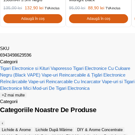
135,00
lei
132,90
lei
95,00
lei
88,90
lei
TVA inclus
TVA inclus
Adaugă în coș
Adaugă în coș
SKU
6943498629596
Categorii
Tigari Electronice si Kituri Vaporesso
Tigari Electronice Cu Culoare
Negru (Black VAPE)
Vape-uri Reincarcabile & Țigări Electronice
Reîncărcabile
Vape-uri Reincarcabile Cu Incarcator
Vape-uri si Tigari
Electronice Mici
Mod-uri De Tigari Electronica
+2 mai multe
Categorii
Categoriile Noastre De Produse
‹
Lichide & Arome
Lichide După Mărime
DIY & Arome Concentrate