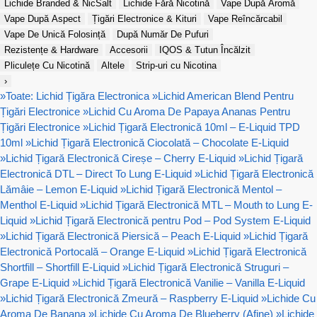
Lichide Branded & NicSalt
Lichide Fără Nicotină
Vape După Aromă
Vape După Aspect
Țigări Electronice & Kituri
Vape Reîncărcabil
Vape De Unică Folosință
După Număr De Pufuri
Rezistențe & Hardware
Accesorii
IQOS & Tutun Încălzit
Pliculețe Cu Nicotină
Altele
Strip-uri cu Nicotina
›
»
Toate: Lichid Țigăra Electronica
»
Lichid American Blend Pentru
Țigări Electronice
»
Lichid Cu Aroma De Papaya Ananas Pentru
Țigări Electronice
»
Lichid Țigară Electronică 10ml – E-Liquid TPD
10ml
»
Lichid Țigară Electronică Ciocolată – Chocolate E-Liquid
»
Lichid Țigară Electronică Cireșe – Cherry E-Liquid
»
Lichid Țigară
Electronică DTL – Direct To Lung E-Liquid
»
Lichid Țigară Electronică
Lămâie – Lemon E-Liquid
»
Lichid Țigară Electronică Mentol –
Menthol E-Liquid
»
Lichid Țigară Electronică MTL – Mouth to Lung E-
Liquid
»
Lichid Țigară Electronică pentru Pod – Pod System E-Liquid
»
Lichid Țigară Electronică Piersică – Peach E-Liquid
»
Lichid Țigară
Electronică Portocală – Orange E-Liquid
»
Lichid Țigară Electronică
Shortfill – Shortfill E-Liquid
»
Lichid Țigară Electronică Struguri –
Grape E-Liquid
»
Lichid Țigară Electronică Vanilie – Vanilla E-Liquid
»
Lichid Țigară Electronică Zmeură – Raspberry E-Liquid
»
Lichide Cu
Aroma De Banana
»
Lichide Cu Aroma De Blueberry (Afine)
»
Lichide