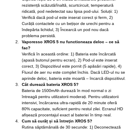
rezistență scăzută/înaltă, scurtcircuit, temperatură
ridicată, pod nedetectat sau lipsa pod-ului. Soluții: 1)
Verifică dacă pod-ul este inserat corect și ferm, 2)
Curăță contactele cu un bețișor de urechi pentru a
îndepărta lichidul, 3) Încearcă un pod nou dacă
problema persistă.
Vaporesso XROS 5 nu functioneaza deloc – ce să
fac?
Verifică în această ordine: 1) Bateria este încărcată
(apasă butonul pentru ecran), 2) Pod-ul este inserat
corect, 3) Dispozitivul este pornit (5 apăsări rapide), 4)
Fluxul de aer nu este complet închis. Dacă LED-ul nu se
aprinde deloc, bateria este moartă – încarcă dispozitivul.
Cât durează bateria XROS 5?
Bateria de 1500mAh durează în mod normal o zi
întreagă pentru utilizatorii moderați. Pentru utilizatorii
intensivi, încărcarea ultra-rapidă de 20 minute oferă
80% capacitate, suficient pentru restul zilei. Ecranul HD
afișează procentajul exact al bateriei în timp real.
Cum să curăț și să întreţin XROS 5?
Rutina săptămânală de 30 secunde: 1) Deconectează