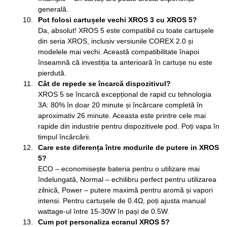
generală.
Pot folosi cartușele vechi XROS 3 cu XROS 5?
Da, absolut! XROS 5 este compatibil cu toate cartușele
din seria XROS, inclusiv versiunile COREX 2.0 și
modelele mai vechi. Această compatibilitate înapoi
înseamnă că investiția ta anterioară în cartușe nu este
pierdută.
Cât de repede se încarcă dispozitivul?
XROS 5 se încarcă excepțional de rapid cu tehnologia
3A: 80% în doar 20 minute și încărcare completă în
aproximativ 26 minute. Aceasta este printre cele mai
rapide din industrie pentru dispozitivele pod. Poți vapa în
timpul încărcării.
Care este diferența între modurile de putere in XROS
5?
ECO – economisește bateria pentru o utilizare mai
îndelungată, Normal – echilibru perfect pentru utilizarea
zilnică, Power – putere maximă pentru aromă și vapori
intensi. Pentru cartușele de 0.4Ω, poți ajusta manual
wattage-ul între 15-30W în pași de 0.5W.
Cum pot personaliza ecranul XROS 5?