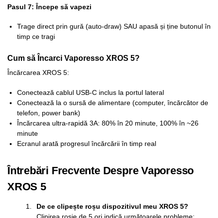
Pasul 7: Începe să vapezi
Trage direct prin gură (auto-draw) SAU apasă și ține butonul în
timp ce tragi
Cum să Încarci Vaporesso XROS 5?
Încărcarea XROS 5:
Conectează cablul USB-C inclus la portul lateral
Conectează la o sursă de alimentare (computer, încărcător de
telefon, power bank)
Încărcarea ultra-rapidă 3A: 80% în 20 minute, 100% în ~26
minute
Ecranul arată progresul încărcării în timp real
Întrebări Frecvente Despre Vaporesso
XROS 5
De ce clipește roșu dispozitivul meu XROS 5?
Clipirea roșie de 5 ori indică următoarele probleme: