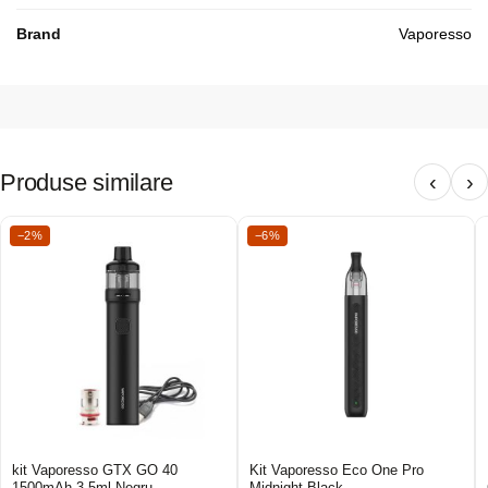
Brand
Vaporesso
Produse similare
‹
›
−2%
−6%
kit Vaporesso GTX GO 40
Kit Vaporesso Eco One Pro
1500mAh 3.5ml Negru
Midnight Black