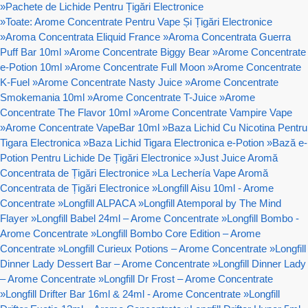
»
Pachete de Lichide Pentru Țigări Electronice
»
Toate: Arome Concentrate Pentru Vape Și Țigări Electronice
»
Aroma Concentrata Eliquid France
»
Aroma Concentrata Guerra
Puff Bar 10ml
»
Arome Concentrate Biggy Bear
»
Arome Concentrate
e-Potion 10ml
»
Arome Concentrate Full Moon
»
Arome Concentrate
K-Fuel
»
Arome Concentrate Nasty Juice
»
Arome Concentrate
Smokemania 10ml
»
Arome Concentrate T-Juice
»
Arome
Concentrate The Flavor 10ml
»
Arome Concentrate Vampire Vape
»
Arome Concentrate VapeBar 10ml
»
Baza Lichid Cu Nicotina Pentru
Tigara Electronica
»
Baza Lichid Tigara Electronica e-Potion
»
Bază e-
Potion Pentru Lichide De Țigări Electronice
»
Just Juice Aromă
Concentrata de Țigări Electronice
»
La Lechería Vape Aromă
Concentrata de Țigări Electronice
»
Longfill Aisu 10ml - Arome
Concentrate
»
Longfill ALPACA
»
Longfill Atemporal by The Mind
Flayer
»
Longfill Babel 24ml – Arome Concentrate
»
Longfill Bombo -
Arome Concentrate
»
Longfill Bombo Core Edition – Arome
Concentrate
»
Longfill Curieux Potions – Arome Concentrate
»
Longfill
Dinner Lady Dessert Bar – Arome Concentrate
»
Longfill Dinner Lady
– Arome Concentrate
»
Longfill Dr Frost – Arome Concentrate
»
Longfill Drifter Bar 16ml & 24ml - Arome Concentrate
»
Longfill