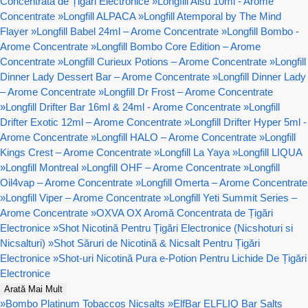
Concentrata de Țigări Electronice
»
Longfill Aisu 10ml - Arome
Concentrate
»
Longfill ALPACA
»
Longfill Atemporal by The Mind
Flayer
»
Longfill Babel 24ml – Arome Concentrate
»
Longfill Bombo -
Arome Concentrate
»
Longfill Bombo Core Edition – Arome
Concentrate
»
Longfill Curieux Potions – Arome Concentrate
»
Longfill
Dinner Lady Dessert Bar – Arome Concentrate
»
Longfill Dinner Lady
– Arome Concentrate
»
Longfill Dr Frost – Arome Concentrate
»
Longfill Drifter Bar 16ml & 24ml - Arome Concentrate
»
Longfill
Drifter Exotic 12ml – Arome Concentrate
»
Longfill Drifter Hyper 5ml -
Arome Concentrate
»
Longfill HALO – Arome Concentrate
»
Longfill
Kings Crest – Arome Concentrate
»
Longfill La Yaya
»
Longfill LIQUA
»
Longfill Montreal
»
Longfill OHF – Arome Concentrate
»
Longfill
Oil4vap – Arome Concentrate
»
Longfill Omerta – Arome Concentrate
»
Longfill Viper – Arome Concentrate
»
Longfill Yeti Summit Series –
Arome Concentrate
»
OXVA OX Aromă Concentrata de Țigări
Electronice
»
Shot Nicotină Pentru Țigări Electronice (Nicshoturi si
Nicsalturi)
»
Shot Săruri de Nicotină & Nicsalt Pentru Țigări
Electronice
»
Shot-uri Nicotină Pura e-Potion Pentru Lichide De Țigări
Electronice
Arată Mai Mult
»
Bombo Platinum Tobaccos Nicsalts
»
ElfBar ELFLIQ Bar Salts