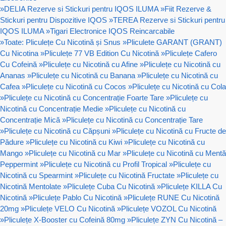
»
DELIA Rezerve si Stickuri pentru IQOS ILUMA
»
Fiit Rezerve &
Stickuri pentru Dispozitive IQOS
»
TEREA Rezerve si Stickuri pentru
IQOS ILUMA
»
Tigari Electronice IQOS Reincarcabile
»
Toate: Pliculețe Cu Nicotină și Snus
»
Pliculete GARANT (GRANT)
Cu Nicotina
»
Pliculețe 77 VB Edition Cu Nicotină
»
Pliculețe Cafero
Cu Cofeină
»
Pliculețe cu Nicotină cu Afine
»
Pliculețe cu Nicotină cu
Ananas
»
Pliculețe cu Nicotină cu Banana
»
Pliculețe cu Nicotină cu
Cafea
»
Pliculețe cu Nicotină cu Cocos
»
Pliculețe cu Nicotină cu Cola
»
Pliculețe cu Nicotină cu Concentrație Foarte Tare
»
Pliculețe cu
Nicotină cu Concentrație Medie
»
Pliculețe cu Nicotină cu
Concentrație Mică
»
Pliculețe cu Nicotină cu Concentrație Tare
»
Pliculețe cu Nicotină cu Căpșuni
»
Pliculețe cu Nicotină cu Fructe de
Pădure
»
Pliculețe cu Nicotină cu Kiwi
»
Pliculețe cu Nicotină cu
Mango
»
Pliculețe cu Nicotină cu Mar
»
Pliculețe cu Nicotină cu Mentă
Peppermint
»
Pliculețe cu Nicotină cu Profil Tropical
»
Pliculețe cu
Nicotină cu Spearmint
»
Pliculețe cu Nicotină Fructate
»
Pliculețe cu
Nicotină Mentolate
»
Pliculețe Cuba Cu Nicotină
»
Pliculețe KILLA Cu
Nicotină
»
Pliculețe Pablo Cu Nicotină
»
Pliculețe RUNE Cu Nicotină
20mg
»
Pliculețe VELO Cu Nicotină
»
Pliculețe VOZOL Cu Nicotină
»
Pliculețe X-Booster cu Cofeină 80mg
»
Pliculețe ZYN Cu Nicotină –