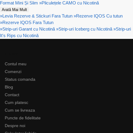
Format Mini Și Slim
»
Pliculețele CAMO cu Nicotină
Arată Mai Mult
»
Levia Rezerve & Stickuri Fara Tutun
»
Rezerve IQOS Cu tutun
»
Rezerve IQOS Fara Tutun
»
Strip-uri Garant cu Nicotină
»
Strip-uri Iceberg cu Nicotină
»
Strip-uri
It's Rips cu Nicotină
Ajutor
Contul meu
Comenzi
Status comanda
Blog
Contact
Cum platesc
Cum se livreaza
Puncte de fidelitate
Despre noi