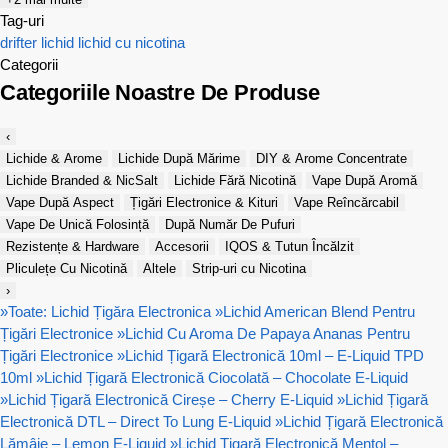
Tag-uri
drifter
lichid
lichid cu nicotina
Categorii
Categoriile Noastre De Produse
‹
Lichide & Arome
Lichide După Mărime
DIY & Arome Concentrate
Lichide Branded & NicSalt
Lichide Fără Nicotină
Vape După Aromă
Vape După Aspect
Țigări Electronice & Kituri
Vape Reîncărcabil
Vape De Unică Folosință
După Număr De Pufuri
Rezistențe & Hardware
Accesorii
IQOS & Tutun Încălzit
Pliculețe Cu Nicotină
Altele
Strip-uri cu Nicotina
›
»
Toate: Lichid Țigăra Electronica
»
Lichid American Blend Pentru
Țigări Electronice
»
Lichid Cu Aroma De Papaya Ananas Pentru
Țigări Electronice
»
Lichid Țigară Electronică 10ml – E-Liquid TPD
10ml
»
Lichid Țigară Electronică Ciocolată – Chocolate E-Liquid
»
Lichid Țigară Electronică Cireșe – Cherry E-Liquid
»
Lichid Țigară
Electronică DTL – Direct To Lung E-Liquid
»
Lichid Țigară Electronică
Lămâie – Lemon E-Liquid
»
Lichid Țigară Electronică Mentol –