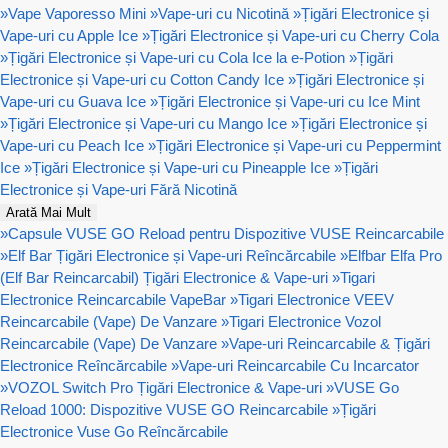
»
Vape Vaporesso Mini
»
Vape-uri cu Nicotină
»
Țigări Electronice și
Vape-uri cu Apple Ice
»
Țigări Electronice și Vape-uri cu Cherry Cola
»
Țigări Electronice și Vape-uri cu Cola Ice la e-Potion
»
Țigări
Electronice și Vape-uri cu Cotton Candy Ice
»
Țigări Electronice și
Vape-uri cu Guava Ice
»
Țigări Electronice și Vape-uri cu Ice Mint
»
Țigări Electronice și Vape-uri cu Mango Ice
»
Țigări Electronice și
Vape-uri cu Peach Ice
»
Țigări Electronice și Vape-uri cu Peppermint
Ice
»
Țigări Electronice și Vape-uri cu Pineapple Ice
»
Țigări
Electronice și Vape-uri Fără Nicotină
Arată Mai Mult
»
Capsule VUSE GO Reload pentru Dispozitive VUSE Reincarcabile
»
Elf Bar Țigări Electronice și Vape-uri Reîncărcabile
»
Elfbar Elfa Pro
(Elf Bar Reincarcabil) Țigări Electronice & Vape-uri
»
Tigari
Electronice Reincarcabile VapeBar
»
Tigari Electronice VEEV
Reincarcabile (Vape) De Vanzare
»
Tigari Electronice Vozol
Reincarcabile (Vape) De Vanzare
»
Vape-uri Reincarcabile & Țigări
Electronice Reîncărcabile
»
Vape-uri Reincarcabile Cu Incarcator
»
VOZOL Switch Pro Țigări Electronice & Vape-uri
»
VUSE Go
Reload 1000: Dispozitive VUSE GO Reincarcabile
»
Țigări
Electronice Vuse Go Reîncărcabile