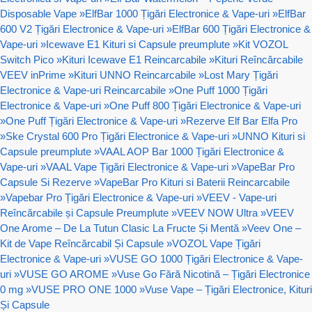
Disposable Vape
»
ElfBar 1000 Țigări Electronice & Vape-uri
»
ElfBar
600 V2 Țigări Electronice & Vape-uri
»
ElfBar 600 Țigări Electronice &
Vape-uri
»
Icewave E1 Kituri si Capsule preumplute
»
Kit VOZOL
Switch Pico
»
Kituri Icewave E1 Reincarcabile
»
Kituri Reîncărcabile
VEEV inPrime
»
Kituri UNNO Reincarcabile
»
Lost Mary Țigări
Electronice & Vape-uri Reincarcabile
»
One Puff 1000 Țigări
Electronice & Vape-uri
»
One Puff 800 Țigări Electronice & Vape-uri
»
One Puff Țigări Electronice & Vape-uri
»
Rezerve Elf Bar Elfa Pro
»
Ske Crystal 600 Pro Țigări Electronice & Vape-uri
»
UNNO Kituri si
Capsule preumplute
»
VAAL AOP Bar 1000 Țigări Electronice &
Vape-uri
»
VAAL Vape Țigări Electronice & Vape-uri
»
VapeBar Pro
Capsule Si Rezerve
»
VapeBar Pro Kituri si Baterii Reincarcabile
»
Vapebar Pro Țigări Electronice & Vape-uri
»
VEEV - Vape-uri
Reîncărcabile și Capsule Preumplute
»
VEEV NOW Ultra
»
VEEV
One Arome – De La Tutun Clasic La Fructe Și Mentă
»
Veev One –
Kit de Vape Reîncărcabil Și Capsule
»
VOZOL Vape Țigări
Electronice & Vape-uri
»
VUSE GO 1000 Țigări Electronice & Vape-
uri
»
VUSE GO AROME
»
Vuse Go Fără Nicotină – Țigări Electronice
0 mg
»
VUSE PRO ONE 1000
»
Vuse Vape – Țigări Electronice, Kituri
Și Capsule