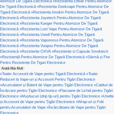
Atomizor De Țigară Electronică
»
Rezistenta ElfBar Pentru Atomizor
De Țigară Electronică
»
Rezistenta Geekvape Pentru Atomizor De
Țigară Electronică
»
Rezistenta Innokin Pentru Atomizor De Țigară
Electronică
»
Rezistenta Joyetech Pentru Atomizor De Țigară
Electronică
»
Rezistenta Kanger Pentru Atomizor De Țigară
Electronică
»
Rezistenta Lost Vape Pentru Atomizor De Țigară
Electronică
»
Rezistenta Uwell Pentru Atomizor De Țigară
Electronică
»
Rezistenta Vaporesso Pentru Atomizor De Țigară
Electronică
»
Rezistenta Voopoo Pentru Atomizor De Țigară
Electronică
»
Rezistente OXVA
»
Rezistente si Capsule Smoktech
»
Rezistență Pentru Atomizor De Țigară Electronică
»
Sârmă și Fire
Pentru Rezistențe De Țigari Electronice
Arată Mai Mult
»
Toate: Accesorii de Vape pentru Țigară Electronică
»
Toate:
Reduceri la Vape-uri și Accesorii Pentru Tigări Electronice
»
Acumulatori și Baterii de Vape pentru Țigări Electronice
»
Cabluri de
Încărcare pentru Țigări Electronice
»
Flacoane de Lichid pentru Țigări
Electronice
»
Muștiucuri (drip tip-uri) pentru Țigări Electronice
»
Unelte
și Accesorii de Vape pentru Țigări Electronice
»
Wrap-uri și Folii
pentru Acumulatori de Vape
»
Încărcătoare de Vape pentru Țigări
Electronice