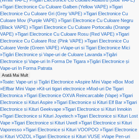
»
Tigari Electronice Cu Culoare Galben (Yellow VAPE)
»
Tigari
Electronice Cu Culoare Gri (Grey VAPE)
»
Tigari Electronice Cu
Culoare Mov (Purple VAPE)
»
Tigari Electronice Cu Culoare Negru
(Black VAPE)
»
Tigari Electronice Cu Culoare Portocaliu (Orange
VAPE)
»
Tigari Electronice Cu Culoare Rosu (Red VAPE)
»
Tigari
Electronice Cu Culoare Roz (Pink VAPE)
»
Tigari Electronice Cu
Culoare Verde (Green VAPE)
»
Vape-uri si Tigari Electronice Mici
»
Țigări Electronice și Vape-uri de Culoare Lavanda
»
Țigări
Electronice și Vape-uri In Forma De Tigara
»
Țigări Electronice și
Vape-uri In Forma Patrata
Arată Mai Mult
»
Toate: Vape-uri și Țigări Electronice
»
Aspire Mini Vape
»
Box Mod
»
Elfbar Mini Vape
»
Kit-uri tigari electronice
»
Mod-uri De Tigari
Electronica
»
Tigari Electronice OXVA Reincarcabile (Vape)
»
Tigari
Electronice si Kituri Aspire
»
Tigari Electronice si Kituri Elf Bar
»
Tigari
Electronice si Kituri Geekvape
»
Tigari Electronice si Kituri Innokin
»
Tigari Electronice si Kituri Joyetech
»
Tigari Electronice si Kituri Lost
Vape
»
Tigari Electronice si Kituri Uwell
»
Tigari Electronice si Kituri
Vaporesso
»
Tigari Electronice si Kituri VOOPOO
»
Tigari Electronice
si Kituri VOZOL
»
Tigari Electronice si Kituri VUSE
»
Vape Pen-uri