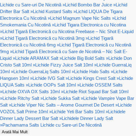
Lichide cu Sare-uri De Nicotină
»
Lichid Bombo Bar Juice
»
Lichid
Drifter Bar Salt
»
Lichid Kustard Salts
»
Lichid LIQUA De Tigara
Electronica Cu Nicotină
»
Lichid Magnum Vape Nic Salts
»
Lichid
Smokemania Cu Nicotină
»
Lichid Tigara Electronica cu Nicotina
»
Lichid Țigară Electronică cu Nicotina Freebase – Nic Shot E-Liquid
»
Lichid Țigară Electronică cu Nicotină 3mg
»
Lichid Țigară
Electronică cu Nicotină 6mg
»
Lichid Țigară Electronică cu Nicotină
9mg
»
Lichid Țigară Electronică cu Sare de Nicotină – Nic Salt E-
Liquid
»
Lichide ARAMAX Salt
»
Lichide Big Bold Salts
»
Lichide Don
Cristo Salt 10ml
»
Lichide Fizzy Juice Salt 10ml
»
Lichide GuerraLiq
10ml
»
Lichide GuerraLiq Salts 10ml
»
Lichide Halo Salts
»
Lichide
Hangsen 10ml
»
Lichide IVG Salt
»
Lichide Kings Crest Salt
»
Lichide
LIQUA Salts
»
Lichide OOPs Salt 10ml
»
Lichide OSSEM Salts
»
Lichide OXVA OX Salts 10ml
»
Lichide Riot Squad Bar Salt 10ml
»
Lichide Ritchy Salt
»
Lichide Sukka Salt
»
Lichide Vampire Vape Bar
Salt
»
Lichide Viper Nic Salts – Arome Gourmet De Desert
»
Lichide
VOZOL Salt Prime 10ml
»
Lichide Yeti Bar Salts 10ml
»
Lichidele
Dinner Lady Dessert Bar Salt
»
Lichidele Dinner Lady Salt
»
Pachamama Salts Lichide cu Sare-uri De Nicotină
Arată Mai Mult