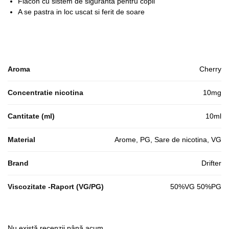
Flacon cu sistem de siguranta pentru copii
A se pastra in loc uscat si ferit de soare
Aroma
Cherry
Concentratie nicotina
10mg
Cantitate (ml)
10ml
Material
Arome, PG, Sare de nicotina, VG
Brand
Drifter
Viscozitate -Raport (VG/PG)
50%VG 50%PG
Nu există recenzii până acum.