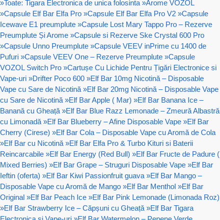
»
Toate: Tigara Electronica de unica folosinta
»
Arome VOZOL
»
Capsule Elf Bar Elfa Pro
»
Capsule Elf Bar Elfa Pro V2
»
Capsule
Icewave E1 preumplute
»
Capsule Lost Mary Tappo Pro – Rezerve
Preumplute Și Arome
»
Capsule si Rezerve Ske Crystal 600 Pro
»
Capsule Unno Preumplute
»
Capsule VEEV inPrime cu 1400 de
Pufuri
»
Capsule VEEV One – Rezerve Preumplute
»
Capsule
VOZOL Switch Pro
»
Cartușe Cu Lichide Pentru Țigări Electronice si
Vape-uri
»
Drifter Poco 600
»
Elf Bar 10mg Nicotină – Disposable
Vape cu Sare de Nicotină
»
Elf Bar 20mg Nicotină – Disposable Vape
cu Sare de Nicotină
»
Elf Bar Apple ( Mar)
»
Elf Bar Banana Ice –
Banană cu Gheață
»
Elf Bar Blue Razz Lemonade – Zmeură Albastră
cu Limonadă
»
Elf Bar Blueberry – Afine Disposable Vape
»
Elf Bar
Cherry (Cirese)
»
Elf Bar Cola – Disposable Vape cu Aromă de Cola
»
Elf Bar cu Nicotină
»
Elf Bar Elfa Pro & Turbo Kituri si Baterii
Reincarcabile
»
Elf Bar Energy (Red Bull)
»
Elf Bar Fructe de Padure (
Mixed Berries)
»
Elf Bar Grape – Struguri Disposable Vape
»
Elf Bar
Ieftin (oferta)
»
Elf Bar Kiwi Passionfruit guava
»
Elf Bar Mango –
Disposable Vape cu Aromă de Mango
»
Elf Bar Menthol
»
Elf Bar
Original
»
Elf Bar Peach Ice
»
Elf Bar Pink Lemonade (Limonada Roz)
»
Elf Bar Strawberry Ice – Căpșuni cu Gheață
»
Elf Bar Tigara
Electronica si Vape-uri
»
Elf Bar Watermelon – Pepene Verde