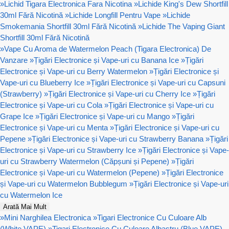
»
Lichid Tigara Electronica Fara Nicotina
»
Lichide King's Dew Shortfill
30ml Fără Nicotină
»
Lichide Longfill Pentru Vape
»
Lichide
Smokemania Shortfill 30ml Fără Nicotină
»
Lichide The Vaping Giant
Shortfill 30ml Fără Nicotină
»
Vape Cu Aroma de Watermelon Peach (Tigara Electronica) De
Vanzare
»
Țigări Electronice și Vape-uri cu Banana Ice
»
Țigări
Electronice și Vape-uri cu Berry Watermelon
»
Țigări Electronice și
Vape-uri cu Blueberry Ice
»
Țigări Electronice și Vape-uri cu Capsuni
(Strawberry)
»
Țigări Electronice și Vape-uri cu Cherry Ice
»
Țigări
Electronice și Vape-uri cu Cola
»
Țigări Electronice și Vape-uri cu
Grape Ice
»
Țigări Electronice și Vape-uri cu Mango
»
Țigări
Electronice și Vape-uri cu Menta
»
Țigări Electronice și Vape-uri cu
Pepene
»
Țigări Electronice și Vape-uri cu Strawberry Banana
»
Țigări
Electronice și Vape-uri cu Strawberry Ice
»
Țigări Electronice și Vape-
uri cu Strawberry Watermelon (Căpșuni și Pepene)
»
Țigări
Electronice și Vape-uri cu Watermelon (Pepene)
»
Țigări Electronice
și Vape-uri cu Watermelon Bubblegum
»
Țigări Electronice și Vape-uri
cu Watermelon Ice
Arată Mai Mult
»
Mini Narghilea Electronica
»
Tigari Electronice Cu Culoare Alb
(White VAPE)
»
Tigari Electronice Cu Culoare Albastru (Blue VAPE)