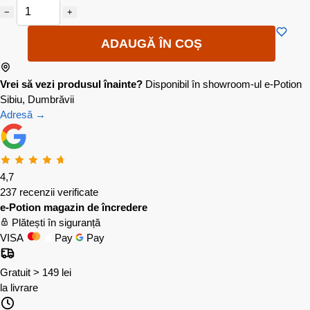
−
+
ADAUGĂ ÎN COȘ
Vrei să vezi produsul înainte?
Disponibil în showroom-ul e-Potion
Sibiu, Dumbrăvii
Adresă →
4,7
237 recenzii verificate
e-Potion magazin de încredere
Plătești în siguranță
VISA
Pay
Pay
Gratuit > 149 lei
la livrare