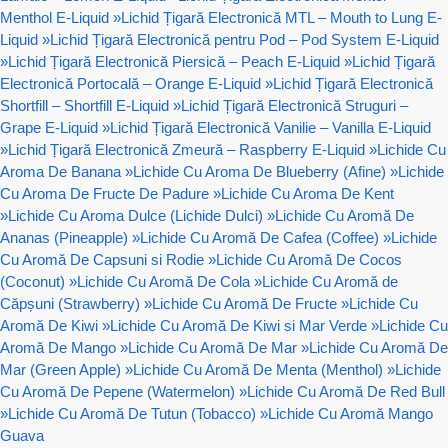
Menthol E-Liquid
»
Lichid Țigară Electronică MTL – Mouth to Lung E-
Liquid
»
Lichid Țigară Electronică pentru Pod – Pod System E-Liquid
»
Lichid Țigară Electronică Piersică – Peach E-Liquid
»
Lichid Țigară
Electronică Portocală – Orange E-Liquid
»
Lichid Țigară Electronică
Shortfill – Shortfill E-Liquid
»
Lichid Țigară Electronică Struguri –
Grape E-Liquid
»
Lichid Țigară Electronică Vanilie – Vanilla E-Liquid
»
Lichid Țigară Electronică Zmeură – Raspberry E-Liquid
»
Lichide Cu
Aroma De Banana
»
Lichide Cu Aroma De Blueberry (Afine)
»
Lichide
Cu Aroma De Fructe De Padure
»
Lichide Cu Aroma De Kent
»
Lichide Cu Aroma Dulce (Lichide Dulci)
»
Lichide Cu Aromă De
Ananas (Pineapple)
»
Lichide Cu Aromă De Cafea (Coffee)
»
Lichide
Cu Aromă De Capsuni si Rodie
»
Lichide Cu Aromă De Cocos
(Coconut)
»
Lichide Cu Aromă De Cola
»
Lichide Cu Aromă de
Căpșuni (Strawberry)
»
Lichide Cu Aromă De Fructe
»
Lichide Cu
Aromă De Kiwi
»
Lichide Cu Aromă De Kiwi si Mar Verde
»
Lichide Cu
Aromă De Mango
»
Lichide Cu Aromă De Mar
»
Lichide Cu Aromă De
Mar (Green Apple)
»
Lichide Cu Aromă De Menta (Menthol)
»
Lichide
Cu Aromă De Pepene (Watermelon)
»
Lichide Cu Aromă De Red Bull
»
Lichide Cu Aromă De Tutun (Tobacco)
»
Lichide Cu Aromă Mango
Guava