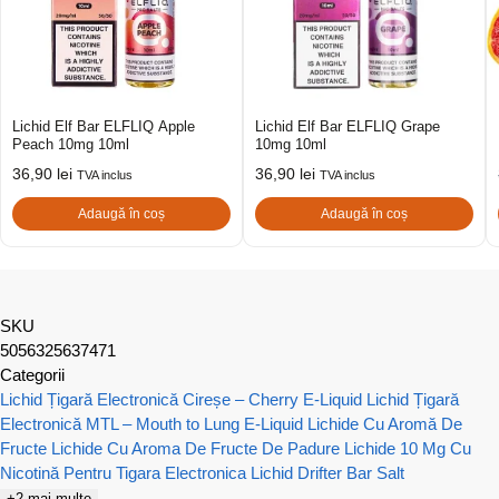
Lichid Elf Bar ELFLIQ Apple
Lichid Elf Bar ELFLIQ Grape
Peach 10mg 10ml
10mg 10ml
36,90
lei
36,90
lei
TVA inclus
TVA inclus
Adaugă în coș
Adaugă în coș
SKU
5056325637471
Categorii
Lichid Țigară Electronică Cireșe – Cherry E-Liquid
Lichid Țigară
Electronică MTL – Mouth to Lung E-Liquid
Lichide Cu Aromă De
Fructe
Lichide Cu Aroma De Fructe De Padure
Lichide 10 Mg Cu
Nicotină Pentru Tigara Electronica
Lichid Drifter Bar Salt
+2 mai multe