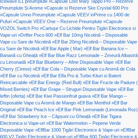
Icewave E1 preumplute
»
Capsule Lost Mary Tappo Pro – Rezerve
Preumplute Și Arome
»
Capsule si Rezerve Ske Crystal 600 Pro
»
Capsule Unno Preumplute
»
Capsule VEEV inPrime cu 1400 de
Pufuri
»
Capsule VEEV One – Rezerve Preumplute
»
Capsule
VOZOL Switch Pro
»
Cartușe Cu Lichide Pentru Țigări Electronice si
Vape-uri
»
Drifter Poco 600
»
Elf Bar 10mg Nicotină – Disposable
Vape cu Sare de Nicotină
»
Elf Bar 20mg Nicotină – Disposable Vape
cu Sare de Nicotină
»
Elf Bar Apple ( Mar)
»
Elf Bar Banana Ice –
Banană cu Gheață
»
Elf Bar Blue Razz Lemonade – Zmeură Albastră
cu Limonadă
»
Elf Bar Blueberry – Afine Disposable Vape
»
Elf Bar
Cherry (Cirese)
»
Elf Bar Cola – Disposable Vape cu Aromă de Cola
»
Elf Bar cu Nicotină
»
Elf Bar Elfa Pro & Turbo Kituri si Baterii
Reincarcabile
»
Elf Bar Energy (Red Bull)
»
Elf Bar Fructe de Padure (
Mixed Berries)
»
Elf Bar Grape – Struguri Disposable Vape
»
Elf Bar
Ieftin (oferta)
»
Elf Bar Kiwi Passionfruit guava
»
Elf Bar Mango –
Disposable Vape cu Aromă de Mango
»
Elf Bar Menthol
»
Elf Bar
Original
»
Elf Bar Peach Ice
»
Elf Bar Pink Lemonade (Limonada Roz)
»
Elf Bar Strawberry Ice – Căpșuni cu Gheață
»
Elf Bar Tigara
Electronica si Vape-uri
»
Elf Bar Watermelon – Pepene Verde
Disposable Vape
»
ElfBar 1000 Țigări Electronice & Vape-uri
»
ElfBar
600 V2 Țigări Electronice & Vape-uri
»
ElfBar 600 Țigări Electronice &