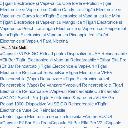
»
Țigări Electronice și Vape-uri cu Cola Ice la e-Potion
»
Țigări
Electronice și Vape-uri cu Cotton Candy Ice
»
Țigări Electronice și
Vape-uri cu Guava Ice
»
Țigări Electronice și Vape-uri cu Ice Mint
»
Țigări Electronice și Vape-uri cu Mango Ice
»
Țigări Electronice și
Vape-uri cu Peach Ice
»
Țigări Electronice și Vape-uri cu Peppermint
Ice
»
Țigări Electronice și Vape-uri cu Pineapple Ice
»
Țigări
Electronice și Vape-uri Fără Nicotină
Arată Mai Mult
»
Capsule VUSE GO Reload pentru Dispozitive VUSE Reincarcabile
»
Elf Bar Țigări Electronice și Vape-uri Reîncărcabile
»
Elfbar Elfa Pro
(Elf Bar Reincarcabil) Țigări Electronice & Vape-uri
»
Tigari
Electronice Reincarcabile VapeBar
»
Tigari Electronice VEEV
Reincarcabile (Vape) De Vanzare
»
Tigari Electronice Vozol
Reincarcabile (Vape) De Vanzare
»
Vape-uri Reincarcabile & Țigări
Electronice Reîncărcabile
»
Vape-uri Reincarcabile Cu Incarcator
»
VOZOL Switch Pro Țigări Electronice & Vape-uri
»
VUSE Go
Reload 1000: Dispozitive VUSE GO Reincarcabile
»
Țigări
Electronice Vuse Go Reîncărcabile
»
Toate: Tigara Electronica de unica folosinta
»
Arome VOZOL
»
Capsule Elf Bar Elfa Pro
»
Capsule Elf Bar Elfa Pro V2
»
Capsule