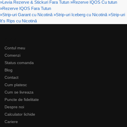
»
Levia Rezerve & Stickuri Fara Tutun
»
Rezerve IQOS Cu tutun
»
Rezerve IQOS Fara Tutun
»
Strip-uri Garant cu Nicotină
»
Strip-uri Iceberg cu Nicotină
»
Strip-uri
It's Rips cu Nicotină
Ajutor
Contul meu
Comenzi
Status comanda
Blog
Contact
Cum platesc
Cum se livreaza
Puncte de fidelitate
Despre noi
Calculator lichide
Cariere