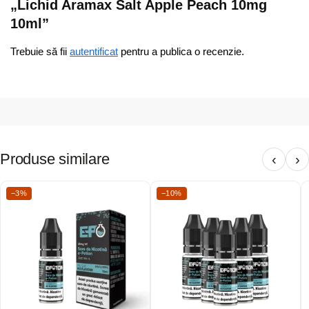
„Lichid Aramax Salt Apple Peach 10mg
10ml”
Trebuie să fii
autentificat
pentru a publica o recenzie.
Produse similare
‹
›
−3%
−10%