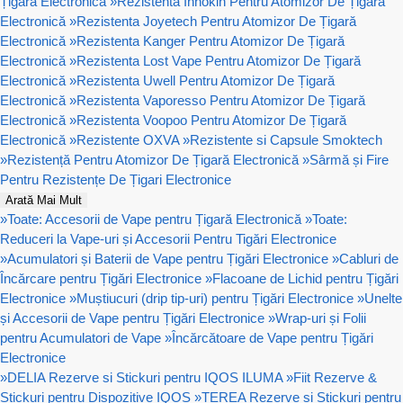
Țigară Electronică
»
Rezistenta Innokin Pentru Atomizor De Țigară
Electronică
»
Rezistenta Joyetech Pentru Atomizor De Țigară
Electronică
»
Rezistenta Kanger Pentru Atomizor De Țigară
Electronică
»
Rezistenta Lost Vape Pentru Atomizor De Țigară
Electronică
»
Rezistenta Uwell Pentru Atomizor De Țigară
Electronică
»
Rezistenta Vaporesso Pentru Atomizor De Țigară
Electronică
»
Rezistenta Voopoo Pentru Atomizor De Țigară
Electronică
»
Rezistente OXVA
»
Rezistente si Capsule Smoktech
»
Rezistență Pentru Atomizor De Țigară Electronică
»
Sârmă și Fire
Pentru Rezistențe De Țigari Electronice
Arată Mai Mult
»
Toate: Accesorii de Vape pentru Țigară Electronică
»
Toate:
Reduceri la Vape-uri și Accesorii Pentru Tigări Electronice
»
Acumulatori și Baterii de Vape pentru Țigări Electronice
»
Cabluri de
Încărcare pentru Țigări Electronice
»
Flacoane de Lichid pentru Țigări
Electronice
»
Muștiucuri (drip tip-uri) pentru Țigări Electronice
»
Unelte
și Accesorii de Vape pentru Țigări Electronice
»
Wrap-uri și Folii
pentru Acumulatori de Vape
»
Încărcătoare de Vape pentru Țigări
Electronice
»
DELIA Rezerve si Stickuri pentru IQOS ILUMA
»
Fiit Rezerve &
Stickuri pentru Dispozitive IQOS
»
TEREA Rezerve si Stickuri pentru