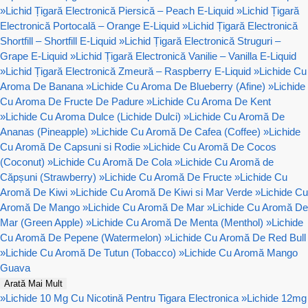
»
Lichid Țigară Electronică Piersică – Peach E-Liquid
»
Lichid Țigară
Electronică Portocală – Orange E-Liquid
»
Lichid Țigară Electronică
Shortfill – Shortfill E-Liquid
»
Lichid Țigară Electronică Struguri –
Grape E-Liquid
»
Lichid Țigară Electronică Vanilie – Vanilla E-Liquid
»
Lichid Țigară Electronică Zmeură – Raspberry E-Liquid
»
Lichide Cu
Aroma De Banana
»
Lichide Cu Aroma De Blueberry (Afine)
»
Lichide
Cu Aroma De Fructe De Padure
»
Lichide Cu Aroma De Kent
»
Lichide Cu Aroma Dulce (Lichide Dulci)
»
Lichide Cu Aromă De
Ananas (Pineapple)
»
Lichide Cu Aromă De Cafea (Coffee)
»
Lichide
Cu Aromă De Capsuni si Rodie
»
Lichide Cu Aromă De Cocos
(Coconut)
»
Lichide Cu Aromă De Cola
»
Lichide Cu Aromă de
Căpșuni (Strawberry)
»
Lichide Cu Aromă De Fructe
»
Lichide Cu
Aromă De Kiwi
»
Lichide Cu Aromă De Kiwi si Mar Verde
»
Lichide Cu
Aromă De Mango
»
Lichide Cu Aromă De Mar
»
Lichide Cu Aromă De
Mar (Green Apple)
»
Lichide Cu Aromă De Menta (Menthol)
»
Lichide
Cu Aromă De Pepene (Watermelon)
»
Lichide Cu Aromă De Red Bull
»
Lichide Cu Aromă De Tutun (Tobacco)
»
Lichide Cu Aromă Mango
Guava
Arată Mai Mult
»
Lichide 10 Mg Cu Nicotină Pentru Tigara Electronica
»
Lichide 12mg