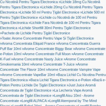
Cu Nicotină Pentru Tigara Electronica
»
Lichide 18mg Cu Nicotină
Pentru Tigara Electronica
»
Lichide 20mg Cu Nicotină Pentru Tigara
Electronica
»
Lichide 50 ml Pentru Țigări Electronice
»
Lichide 500 ml
Pentru Țigări Electronice
»
Lichide cu Nicotină de 100 ml Pentru
Tigara Electronica
»
Lichide Fara Nicotină de 100 ml Pentru Tigara
Electronica
»
Lichide Shortfill 30ml Pentru Țigări Electronice
»
Pachete de Lichide Pentru Țigări Electronice
»
Toate: Arome Concentrate Pentru Vape Și Țigări Electronice
»
Aroma Concentrata Eliquid France
»
Aroma Concentrata Guerra
Puff Bar 10ml
»
Arome Concentrate Biggy Bear
»
Arome Concentrate
e-Potion 10ml
»
Arome Concentrate Full Moon
»
Arome Concentrate
K-Fuel
»
Arome Concentrate Nasty Juice
»
Arome Concentrate
Smokemania 10ml
»
Arome Concentrate T-Juice
»
Arome
Concentrate The Flavor 10ml
»
Arome Concentrate Vampire Vape
»
Arome Concentrate VapeBar 10ml
»
Baza Lichid Cu Nicotina Pentru
Tigara Electronica
»
Baza Lichid Tigara Electronica e-Potion
»
Bază e-
Potion Pentru Lichide De Țigări Electronice
»
Just Juice Aromă
Concentrata de Țigări Electronice
»
La Lechería Vape Aromă
Concentrata de Țigări Electronice
»
Longfill Aisu 10ml - Arome
Concentrate
»
Longfill ALPACA
»
Longfill Atemporal by The Mind
Flayer
»
Longfill Babel 24ml – Arome Concentrate
»
Longfill Bombo -