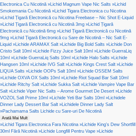
Electronica Cu Nicotină
»
Lichid Magnum Vape Nic Salts
»
Lichid
Smokemania Cu Nicotină
»
Lichid Tigara Electronica cu Nicotina
»
Lichid Țigară Electronică cu Nicotina Freebase – Nic Shot E-Liquid
»
Lichid Țigară Electronică cu Nicotină 3mg
»
Lichid Țigară
Electronică cu Nicotină 6mg
»
Lichid Țigară Electronică cu Nicotină
9mg
»
Lichid Țigară Electronică cu Sare de Nicotină – Nic Salt E-
Liquid
»
Lichide ARAMAX Salt
»
Lichide Big Bold Salts
»
Lichide Don
Cristo Salt 10ml
»
Lichide Fizzy Juice Salt 10ml
»
Lichide GuerraLiq
10ml
»
Lichide GuerraLiq Salts 10ml
»
Lichide Halo Salts
»
Lichide
Hangsen 10ml
»
Lichide IVG Salt
»
Lichide Kings Crest Salt
»
Lichide
LIQUA Salts
»
Lichide OOPs Salt 10ml
»
Lichide OSSEM Salts
»
Lichide OXVA OX Salts 10ml
»
Lichide Riot Squad Bar Salt 10ml
»
Lichide Ritchy Salt
»
Lichide Sukka Salt
»
Lichide Vampire Vape Bar
Salt
»
Lichide Viper Nic Salts – Arome Gourmet De Desert
»
Lichide
VOZOL Salt Prime 10ml
»
Lichide Yeti Bar Salts 10ml
»
Lichidele
Dinner Lady Dessert Bar Salt
»
Lichidele Dinner Lady Salt
»
Pachamama Salts Lichide cu Sare-uri De Nicotină
Arată Mai Mult
»
Lichid Tigara Electronica Fara Nicotina
»
Lichide King's Dew Shortfill
30ml Fără Nicotină
»
Lichide Longfill Pentru Vape
»
Lichide