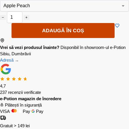
−
+
ADAUGĂ ÎN COȘ
Vrei să vezi produsul înainte?
Disponibil în showroom-ul e-Potion
Sibiu, Dumbrăvii
Adresă →
4,7
237 recenzii verificate
e-Potion magazin de încredere
Plătești în siguranță
VISA
Pay
Pay
Gratuit > 149 lei