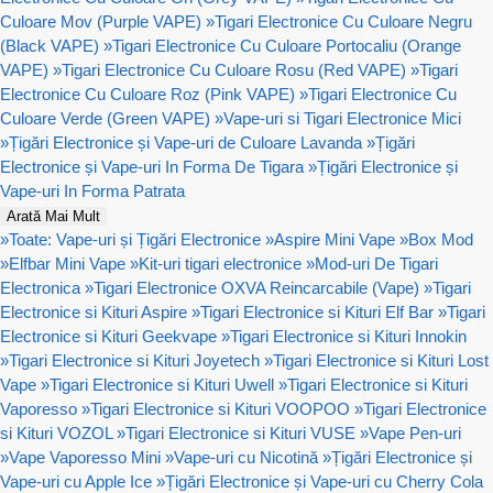
Culoare Mov (Purple VAPE)
»
Tigari Electronice Cu Culoare Negru
(Black VAPE)
»
Tigari Electronice Cu Culoare Portocaliu (Orange
VAPE)
»
Tigari Electronice Cu Culoare Rosu (Red VAPE)
»
Tigari
Electronice Cu Culoare Roz (Pink VAPE)
»
Tigari Electronice Cu
Culoare Verde (Green VAPE)
»
Vape-uri si Tigari Electronice Mici
»
Țigări Electronice și Vape-uri de Culoare Lavanda
»
Țigări
Electronice și Vape-uri In Forma De Tigara
»
Țigări Electronice și
Vape-uri In Forma Patrata
Arată Mai Mult
»
Toate: Vape-uri și Țigări Electronice
»
Aspire Mini Vape
»
Box Mod
»
Elfbar Mini Vape
»
Kit-uri tigari electronice
»
Mod-uri De Tigari
Electronica
»
Tigari Electronice OXVA Reincarcabile (Vape)
»
Tigari
Electronice si Kituri Aspire
»
Tigari Electronice si Kituri Elf Bar
»
Tigari
Electronice si Kituri Geekvape
»
Tigari Electronice si Kituri Innokin
»
Tigari Electronice si Kituri Joyetech
»
Tigari Electronice si Kituri Lost
Vape
»
Tigari Electronice si Kituri Uwell
»
Tigari Electronice si Kituri
Vaporesso
»
Tigari Electronice si Kituri VOOPOO
»
Tigari Electronice
si Kituri VOZOL
»
Tigari Electronice si Kituri VUSE
»
Vape Pen-uri
»
Vape Vaporesso Mini
»
Vape-uri cu Nicotină
»
Țigări Electronice și
Vape-uri cu Apple Ice
»
Țigări Electronice și Vape-uri cu Cherry Cola