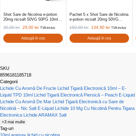
Shot Sare de Nicotina e-potion
Pachet 5 x Shot Sare de Nicotina
20mg nicsalt 50VG 50PG 10ml
e-potion nicsalt 20mg 50VG
(Hybrid)
50PG 10ml (Hybrid)
30,00
lei
29,00
lei
150,00
lei
134,90
lei
TVA inclus
TVA inclus
Adaugă în coș
Adaugă în coș
SKU
8596181185718
Categorii
Lichide Cu Aromă De Fructe
Lichid Țigară Electronică 10ml – E-
Liquid TPD 10ml
Lichid Țigară Electronică Piersică – Peach E-Liquid
Lichide Cu Aromă De Mar
Lichid Țigară Electronică cu Sare de
Nicotină – Nic Salt E-Liquid
Lichide 10 Mg Cu Nicotină Pentru Tigara
Electronica
Lichide ARAMAX Salt
+3 mai multe
Tag-uri
10ml
aramax
lichid cu nicotina