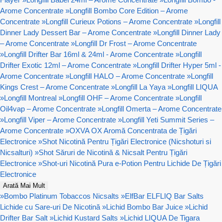
Arome Concentrate
»
Longfill Bombo Core Edition – Arome
Concentrate
»
Longfill Curieux Potions – Arome Concentrate
»
Longfill
Dinner Lady Dessert Bar – Arome Concentrate
»
Longfill Dinner Lady
– Arome Concentrate
»
Longfill Dr Frost – Arome Concentrate
»
Longfill Drifter Bar 16ml & 24ml - Arome Concentrate
»
Longfill
Drifter Exotic 12ml – Arome Concentrate
»
Longfill Drifter Hyper 5ml -
Arome Concentrate
»
Longfill HALO – Arome Concentrate
»
Longfill
Kings Crest – Arome Concentrate
»
Longfill La Yaya
»
Longfill LIQUA
»
Longfill Montreal
»
Longfill OHF – Arome Concentrate
»
Longfill
Oil4vap – Arome Concentrate
»
Longfill Omerta – Arome Concentrate
»
Longfill Viper – Arome Concentrate
»
Longfill Yeti Summit Series –
Arome Concentrate
»
OXVA OX Aromă Concentrata de Țigări
Electronice
»
Shot Nicotină Pentru Țigări Electronice (Nicshoturi si
Nicsalturi)
»
Shot Săruri de Nicotină & Nicsalt Pentru Țigări
Electronice
»
Shot-uri Nicotină Pura e-Potion Pentru Lichide De Țigări
Electronice
Arată Mai Mult
»
Bombo Platinum Tobaccos Nicsalts
»
ElfBar ELFLIQ Bar Salts
Lichide cu Sare-uri De Nicotină
»
Lichid Bombo Bar Juice
»
Lichid
Drifter Bar Salt
»
Lichid Kustard Salts
»
Lichid LIQUA De Tigara