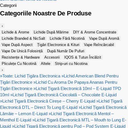
Categorii
Categoriile Noastre De Produse
‹
Lichide & Arome
Lichide După Mărime
DIY & Arome Concentrate
Lichide Branded & NicSalt
Lichide Fără Nicotină
Vape După Aromă
Vape După Aspect
Țigări Electronice & Kituri
Vape Reîncărcabil
Vape De Unică Folosință
După Număr De Pufuri
Rezistențe & Hardware
Accesorii
IQOS & Tutun Încălzit
Pliculețe Cu Nicotină
Altele
Strip-uri cu Nicotina
›
»
Toate: Lichid Țigăra Electronica
»
Lichid American Blend Pentru
Țigări Electronice
»
Lichid Cu Aroma De Papaya Ananas Pentru
Țigări Electronice
»
Lichid Țigară Electronică 10ml – E-Liquid TPD
10ml
»
Lichid Țigară Electronică Ciocolată – Chocolate E-Liquid
»
Lichid Țigară Electronică Cireșe – Cherry E-Liquid
»
Lichid Țigară
Electronică DTL – Direct To Lung E-Liquid
»
Lichid Țigară Electronică
Lămâie – Lemon E-Liquid
»
Lichid Țigară Electronică Mentol –
Menthol E-Liquid
»
Lichid Țigară Electronică MTL – Mouth to Lung E-
Liquid
»
Lichid Țigară Electronică pentru Pod – Pod System E-Liquid