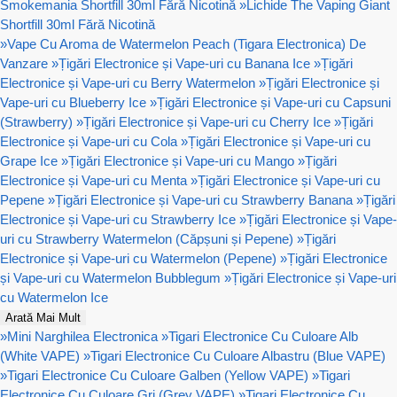
Smokemania Shortfill 30ml Fără Nicotină
»
Lichide The Vaping Giant
Shortfill 30ml Fără Nicotină
»
Vape Cu Aroma de Watermelon Peach (Tigara Electronica) De
Vanzare
»
Țigări Electronice și Vape-uri cu Banana Ice
»
Țigări
Electronice și Vape-uri cu Berry Watermelon
»
Țigări Electronice și
Vape-uri cu Blueberry Ice
»
Țigări Electronice și Vape-uri cu Capsuni
(Strawberry)
»
Țigări Electronice și Vape-uri cu Cherry Ice
»
Țigări
Electronice și Vape-uri cu Cola
»
Țigări Electronice și Vape-uri cu
Grape Ice
»
Țigări Electronice și Vape-uri cu Mango
»
Țigări
Electronice și Vape-uri cu Menta
»
Țigări Electronice și Vape-uri cu
Pepene
»
Țigări Electronice și Vape-uri cu Strawberry Banana
»
Țigări
Electronice și Vape-uri cu Strawberry Ice
»
Țigări Electronice și Vape-
uri cu Strawberry Watermelon (Căpșuni și Pepene)
»
Țigări
Electronice și Vape-uri cu Watermelon (Pepene)
»
Țigări Electronice
și Vape-uri cu Watermelon Bubblegum
»
Țigări Electronice și Vape-uri
cu Watermelon Ice
Arată Mai Mult
»
Mini Narghilea Electronica
»
Tigari Electronice Cu Culoare Alb
(White VAPE)
»
Tigari Electronice Cu Culoare Albastru (Blue VAPE)
»
Tigari Electronice Cu Culoare Galben (Yellow VAPE)
»
Tigari
Electronice Cu Culoare Gri (Grey VAPE)
»
Tigari Electronice Cu