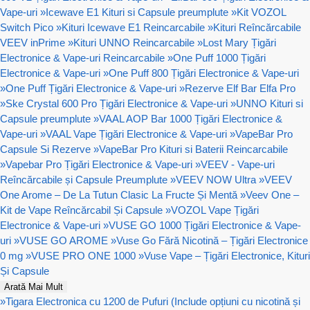
Vape-uri
»
Icewave E1 Kituri si Capsule preumplute
»
Kit VOZOL
Switch Pico
»
Kituri Icewave E1 Reincarcabile
»
Kituri Reîncărcabile
VEEV inPrime
»
Kituri UNNO Reincarcabile
»
Lost Mary Țigări
Electronice & Vape-uri Reincarcabile
»
One Puff 1000 Țigări
Electronice & Vape-uri
»
One Puff 800 Țigări Electronice & Vape-uri
»
One Puff Țigări Electronice & Vape-uri
»
Rezerve Elf Bar Elfa Pro
»
Ske Crystal 600 Pro Țigări Electronice & Vape-uri
»
UNNO Kituri si
Capsule preumplute
»
VAAL AOP Bar 1000 Țigări Electronice &
Vape-uri
»
VAAL Vape Țigări Electronice & Vape-uri
»
VapeBar Pro
Capsule Si Rezerve
»
VapeBar Pro Kituri si Baterii Reincarcabile
»
Vapebar Pro Țigări Electronice & Vape-uri
»
VEEV - Vape-uri
Reîncărcabile și Capsule Preumplute
»
VEEV NOW Ultra
»
VEEV
One Arome – De La Tutun Clasic La Fructe Și Mentă
»
Veev One –
Kit de Vape Reîncărcabil Și Capsule
»
VOZOL Vape Țigări
Electronice & Vape-uri
»
VUSE GO 1000 Țigări Electronice & Vape-
uri
»
VUSE GO AROME
»
Vuse Go Fără Nicotină – Țigări Electronice
0 mg
»
VUSE PRO ONE 1000
»
Vuse Vape – Țigări Electronice, Kituri
Și Capsule
Arată Mai Mult
»
Tigara Electronica cu 1200 de Pufuri (Include opțiuni cu nicotină și