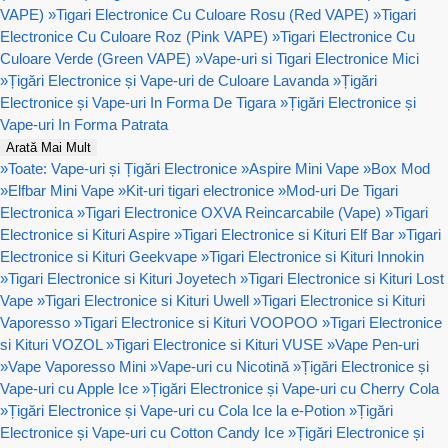
VAPE)
»
Tigari Electronice Cu Culoare Rosu (Red VAPE)
»
Tigari
Electronice Cu Culoare Roz (Pink VAPE)
»
Tigari Electronice Cu
Culoare Verde (Green VAPE)
»
Vape-uri si Tigari Electronice Mici
»
Țigări Electronice și Vape-uri de Culoare Lavanda
»
Țigări
Electronice și Vape-uri In Forma De Tigara
»
Țigări Electronice și
Vape-uri In Forma Patrata
Arată Mai Mult
»
Toate: Vape-uri și Țigări Electronice
»
Aspire Mini Vape
»
Box Mod
»
Elfbar Mini Vape
»
Kit-uri tigari electronice
»
Mod-uri De Tigari
Electronica
»
Tigari Electronice OXVA Reincarcabile (Vape)
»
Tigari
Electronice si Kituri Aspire
»
Tigari Electronice si Kituri Elf Bar
»
Tigari
Electronice si Kituri Geekvape
»
Tigari Electronice si Kituri Innokin
»
Tigari Electronice si Kituri Joyetech
»
Tigari Electronice si Kituri Lost
Vape
»
Tigari Electronice si Kituri Uwell
»
Tigari Electronice si Kituri
Vaporesso
»
Tigari Electronice si Kituri VOOPOO
»
Tigari Electronice
si Kituri VOZOL
»
Tigari Electronice si Kituri VUSE
»
Vape Pen-uri
»
Vape Vaporesso Mini
»
Vape-uri cu Nicotină
»
Țigări Electronice și
Vape-uri cu Apple Ice
»
Țigări Electronice și Vape-uri cu Cherry Cola
»
Țigări Electronice și Vape-uri cu Cola Ice la e-Potion
»
Țigări
Electronice și Vape-uri cu Cotton Candy Ice
»
Țigări Electronice și