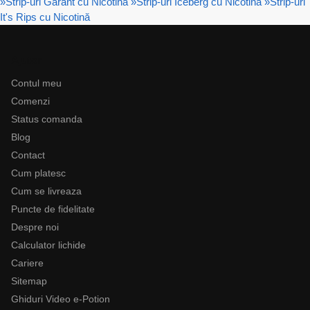
»
Strip-uri Garant cu Nicotină
»
Strip-uri Iceberg cu Nicotină
»
Strip-uri
It's Rips cu Nicotină
Ajutor
Contul meu
Comenzi
Status comanda
Blog
Contact
Cum platesc
Cum se livreaza
Puncte de fidelitate
Despre noi
Calculator lichide
Cariere
Sitemap
Ghiduri Video e-Potion