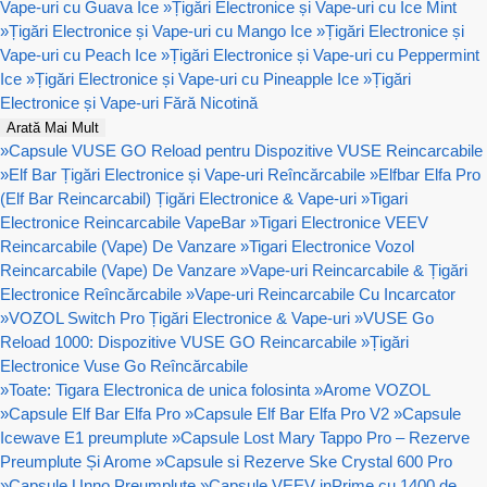
Vape-uri cu Guava Ice
»
Țigări Electronice și Vape-uri cu Ice Mint
»
Țigări Electronice și Vape-uri cu Mango Ice
»
Țigări Electronice și
Vape-uri cu Peach Ice
»
Țigări Electronice și Vape-uri cu Peppermint
Ice
»
Țigări Electronice și Vape-uri cu Pineapple Ice
»
Țigări
Electronice și Vape-uri Fără Nicotină
Arată Mai Mult
»
Capsule VUSE GO Reload pentru Dispozitive VUSE Reincarcabile
»
Elf Bar Țigări Electronice și Vape-uri Reîncărcabile
»
Elfbar Elfa Pro
(Elf Bar Reincarcabil) Țigări Electronice & Vape-uri
»
Tigari
Electronice Reincarcabile VapeBar
»
Tigari Electronice VEEV
Reincarcabile (Vape) De Vanzare
»
Tigari Electronice Vozol
Reincarcabile (Vape) De Vanzare
»
Vape-uri Reincarcabile & Țigări
Electronice Reîncărcabile
»
Vape-uri Reincarcabile Cu Incarcator
»
VOZOL Switch Pro Țigări Electronice & Vape-uri
»
VUSE Go
Reload 1000: Dispozitive VUSE GO Reincarcabile
»
Țigări
Electronice Vuse Go Reîncărcabile
»
Toate: Tigara Electronica de unica folosinta
»
Arome VOZOL
»
Capsule Elf Bar Elfa Pro
»
Capsule Elf Bar Elfa Pro V2
»
Capsule
Icewave E1 preumplute
»
Capsule Lost Mary Tappo Pro – Rezerve
Preumplute Și Arome
»
Capsule si Rezerve Ske Crystal 600 Pro
»
Capsule Unno Preumplute
»
Capsule VEEV inPrime cu 1400 de