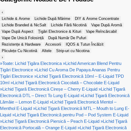
‹
Lichide & Arome
Lichide După Mărime
DIY & Arome Concentrate
Lichide Branded & NicSalt
Lichide Fără Nicotină
Vape După Aromă
Vape După Aspect
Țigări Electronice & Kituri
Vape Reîncărcabil
Vape De Unică Folosință
După Număr De Pufuri
Rezistențe & Hardware
Accesorii
IQOS & Tutun Încălzit
Pliculețe Cu Nicotină
Altele
Strip-uri cu Nicotina
›
»
Toate: Lichid Țigăra Electronica
»
Lichid American Blend Pentru
Țigări Electronice
»
Lichid Cu Aroma De Papaya Ananas Pentru
Țigări Electronice
»
Lichid Țigară Electronică 10ml – E-Liquid TPD
10ml
»
Lichid Țigară Electronică Ciocolată – Chocolate E-Liquid
»
Lichid Țigară Electronică Cireșe – Cherry E-Liquid
»
Lichid Țigară
Electronică DTL – Direct To Lung E-Liquid
»
Lichid Țigară Electronică
Lămâie – Lemon E-Liquid
»
Lichid Țigară Electronică Mentol –
Menthol E-Liquid
»
Lichid Țigară Electronică MTL – Mouth to Lung E-
Liquid
»
Lichid Țigară Electronică pentru Pod – Pod System E-Liquid
»
Lichid Țigară Electronică Piersică – Peach E-Liquid
»
Lichid Țigară
Electronică Portocală – Orange E-Liquid
»
Lichid Țigară Electronică