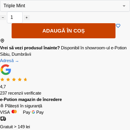
−
+
ADAUGĂ ÎN COȘ
Vrei să vezi produsul înainte?
Disponibil în showroom-ul e-Potion
Sibiu, Dumbrăvii
Adresă →
4,7
237 recenzii verificate
e-Potion magazin de încredere
Plătești în siguranță
VISA
Pay
Pay
Gratuit > 149 lei