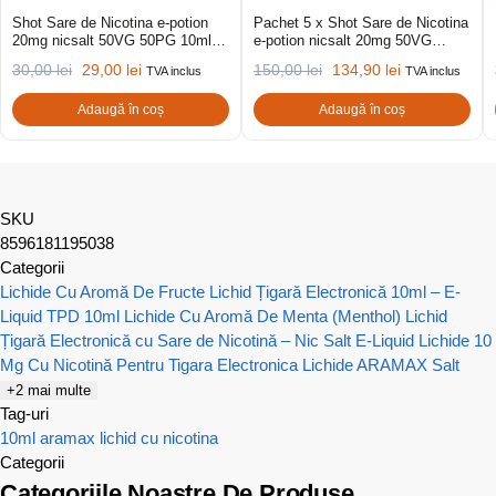
Shot Sare de Nicotina e-potion
Pachet 5 x Shot Sare de Nicotina
20mg nicsalt 50VG 50PG 10ml
e-potion nicsalt 20mg 50VG
(Hybrid)
50PG 10ml (Hybrid)
30,00
lei
29,00
lei
150,00
lei
134,90
lei
TVA inclus
TVA inclus
Adaugă în coș
Adaugă în coș
SKU
8596181195038
Categorii
Lichide Cu Aromă De Fructe
Lichid Țigară Electronică 10ml – E-
Liquid TPD 10ml
Lichide Cu Aromă De Menta (Menthol)
Lichid
Țigară Electronică cu Sare de Nicotină – Nic Salt E-Liquid
Lichide 10
Mg Cu Nicotină Pentru Tigara Electronica
Lichide ARAMAX Salt
+2 mai multe
Tag-uri
10ml
aramax
lichid cu nicotina
Categorii
Categoriile Noastre De Produse