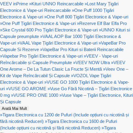
VEEV inPrime
»
Kituri UNNO Reincarcabile
»
Lost Mary Țigări
Electronice & Vape-uri Reincarcabile
»
One Puff 1000 Țigări
Electronice & Vape-uri
»
One Puff 800 Țigări Electronice & Vape-uri
»
One Puff Țigări Electronice & Vape-uri
»
Rezerve Elf Bar Elfa Pro
»
Ske Crystal 600 Pro Țigări Electronice & Vape-uri
»
UNNO Kituri si
Capsule preumplute
»
VAAL AOP Bar 1000 Țigări Electronice &
Vape-uri
»
VAAL Vape Țigări Electronice & Vape-uri
»
VapeBar Pro
Capsule Si Rezerve
»
VapeBar Pro Kituri si Baterii Reincarcabile
»
Vapebar Pro Țigări Electronice & Vape-uri
»
VEEV - Vape-uri
Reîncărcabile și Capsule Preumplute
»
VEEV NOW Ultra
»
VEEV
One Arome – De La Tutun Clasic La Fructe Și Mentă
»
Veev One –
Kit de Vape Reîncărcabil Și Capsule
»
VOZOL Vape Țigări
Electronice & Vape-uri
»
VUSE GO 1000 Țigări Electronice & Vape-
uri
»
VUSE GO AROME
»
Vuse Go Fără Nicotină – Țigări Electronice
0 mg
»
VUSE PRO ONE 1000
»
Vuse Vape – Țigări Electronice, Kituri
Și Capsule
Arată Mai Mult
»
Tigara Electronica cu 1200 de Pufuri (Include opțiuni cu nicotină și
fără nicotină Reduceri)
»
Tigara Electronica cu 1600 de Pufuri
(Include opțiuni cu nicotină și fără nicotină Reduceri)
»
Tigara