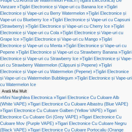
»
Vape Cu Aroma de Watermelon Peach (Tigara Electronica) De
Vanzare
»
Țigări Electronice și Vape-uri cu Banana Ice
»
Țigări
Electronice și Vape-uri cu Berry Watermelon
»
Țigări Electronice și
Vape-uri cu Blueberry Ice
»
Țigări Electronice și Vape-uri cu Capsuni
(Strawberry)
»
Țigări Electronice și Vape-uri cu Cherry Ice
»
Țigări
Electronice și Vape-uri cu Cola
»
Țigări Electronice și Vape-uri cu
Grape Ice
»
Țigări Electronice și Vape-uri cu Mango
»
Țigări
Electronice și Vape-uri cu Menta
»
Țigări Electronice și Vape-uri cu
Pepene
»
Țigări Electronice și Vape-uri cu Strawberry Banana
»
Țigări
Electronice și Vape-uri cu Strawberry Ice
»
Țigări Electronice și Vape-
uri cu Strawberry Watermelon (Căpșuni și Pepene)
»
Țigări
Electronice și Vape-uri cu Watermelon (Pepene)
»
Țigări Electronice
și Vape-uri cu Watermelon Bubblegum
»
Țigări Electronice și Vape-uri
cu Watermelon Ice
Arată Mai Mult
»
Mini Narghilea Electronica
»
Tigari Electronice Cu Culoare Alb
(White VAPE)
»
Tigari Electronice Cu Culoare Albastru (Blue VAPE)
»
Tigari Electronice Cu Culoare Galben (Yellow VAPE)
»
Tigari
Electronice Cu Culoare Gri (Grey VAPE)
»
Tigari Electronice Cu
Culoare Mov (Purple VAPE)
»
Tigari Electronice Cu Culoare Negru
(Black VAPE)
»
Tigari Electronice Cu Culoare Portocaliu (Orange