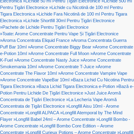
Electronica
»
Lichide 50 ml Pentru Țigări Electronice
»
Lichide 500 ml
Pentru Țigări Electronice
»
Lichide cu Nicotină de 100 ml Pentru
Tigara Electronica
»
Lichide Fara Nicotină de 100 ml Pentru Tigara
Electronica
»
Lichide Shortfill 30ml Pentru Țigări Electronice
»
Pachete de Lichide Pentru Țigări Electronice
»
Toate: Arome Concentrate Pentru Vape Și Țigări Electronice
»
Aroma Concentrata Eliquid France
»
Aroma Concentrata Guerra
Puff Bar 10ml
»
Arome Concentrate Biggy Bear
»
Arome Concentrate
e-Potion 10ml
»
Arome Concentrate Full Moon
»
Arome Concentrate
K-Fuel
»
Arome Concentrate Nasty Juice
»
Arome Concentrate
Smokemania 10ml
»
Arome Concentrate T-Juice
»
Arome
Concentrate The Flavor 10ml
»
Arome Concentrate Vampire Vape
»
Arome Concentrate VapeBar 10ml
»
Baza Lichid Cu Nicotina Pentru
Tigara Electronica
»
Baza Lichid Tigara Electronica e-Potion
»
Bază e-
Potion Pentru Lichide De Țigări Electronice
»
Just Juice Aromă
Concentrata de Țigări Electronice
»
La Lechería Vape Aromă
Concentrata de Țigări Electronice
»
Longfill Aisu 10ml - Arome
Concentrate
»
Longfill ALPACA
»
Longfill Atemporal by The Mind
Flayer
»
Longfill Babel 24ml – Arome Concentrate
»
Longfill Bombo -
Arome Concentrate
»
Longfill Bombo Core Edition – Arome
Concentrate
»
Longfill Curieux Potions – Arome Concentrate
»
Longfill