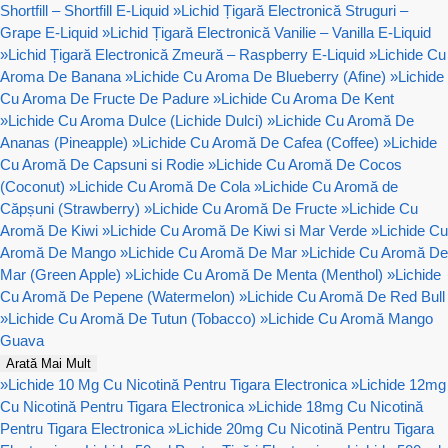
Shortfill – Shortfill E-Liquid
»
Lichid Țigară Electronică Struguri –
Grape E-Liquid
»
Lichid Țigară Electronică Vanilie – Vanilla E-Liquid
»
Lichid Țigară Electronică Zmeură – Raspberry E-Liquid
»
Lichide Cu
Aroma De Banana
»
Lichide Cu Aroma De Blueberry (Afine)
»
Lichide
Cu Aroma De Fructe De Padure
»
Lichide Cu Aroma De Kent
»
Lichide Cu Aroma Dulce (Lichide Dulci)
»
Lichide Cu Aromă De
Ananas (Pineapple)
»
Lichide Cu Aromă De Cafea (Coffee)
»
Lichide
Cu Aromă De Capsuni si Rodie
»
Lichide Cu Aromă De Cocos
(Coconut)
»
Lichide Cu Aromă De Cola
»
Lichide Cu Aromă de
Căpșuni (Strawberry)
»
Lichide Cu Aromă De Fructe
»
Lichide Cu
Aromă De Kiwi
»
Lichide Cu Aromă De Kiwi si Mar Verde
»
Lichide Cu
Aromă De Mango
»
Lichide Cu Aromă De Mar
»
Lichide Cu Aromă De
Mar (Green Apple)
»
Lichide Cu Aromă De Menta (Menthol)
»
Lichide
Cu Aromă De Pepene (Watermelon)
»
Lichide Cu Aromă De Red Bull
»
Lichide Cu Aromă De Tutun (Tobacco)
»
Lichide Cu Aromă Mango
Guava
Arată Mai Mult
»
Lichide 10 Mg Cu Nicotină Pentru Tigara Electronica
»
Lichide 12mg
Cu Nicotină Pentru Tigara Electronica
»
Lichide 18mg Cu Nicotină
Pentru Tigara Electronica
»
Lichide 20mg Cu Nicotină Pentru Tigara