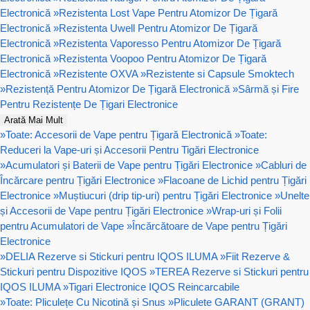
Electronică
»
Rezistenta Lost Vape Pentru Atomizor De Țigară
Electronică
»
Rezistenta Uwell Pentru Atomizor De Țigară
Electronică
»
Rezistenta Vaporesso Pentru Atomizor De Țigară
Electronică
»
Rezistenta Voopoo Pentru Atomizor De Țigară
Electronică
»
Rezistente OXVA
»
Rezistente si Capsule Smoktech
»
Rezistență Pentru Atomizor De Țigară Electronică
»
Sârmă și Fire
Pentru Rezistențe De Țigari Electronice
Arată Mai Mult
»
Toate: Accesorii de Vape pentru Țigară Electronică
»
Toate:
Reduceri la Vape-uri și Accesorii Pentru Tigări Electronice
»
Acumulatori și Baterii de Vape pentru Țigări Electronice
»
Cabluri de
Încărcare pentru Țigări Electronice
»
Flacoane de Lichid pentru Țigări
Electronice
»
Muștiucuri (drip tip-uri) pentru Țigări Electronice
»
Unelte
și Accesorii de Vape pentru Țigări Electronice
»
Wrap-uri și Folii
pentru Acumulatori de Vape
»
Încărcătoare de Vape pentru Țigări
Electronice
»
DELIA Rezerve si Stickuri pentru IQOS ILUMA
»
Fiit Rezerve &
Stickuri pentru Dispozitive IQOS
»
TEREA Rezerve si Stickuri pentru
IQOS ILUMA
»
Tigari Electronice IQOS Reincarcabile
»
Toate: Pliculețe Cu Nicotină și Snus
»
Pliculete GARANT (GRANT)