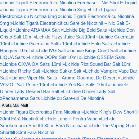
»
Lichid Țigară Electronică cu Nicotina Freebase – Nic Shot E-Liquid
»
Lichid Țigară Electronică cu Nicotină 3mg
»
Lichid Țigară
Electronică cu Nicotină 6mg
»
Lichid Țigară Electronică cu Nicotină
9mg
»
Lichid Țigară Electronică cu Sare de Nicotină – Nic Salt E-
Liquid
»
Lichide ARAMAX Salt
»
Lichide Big Bold Salts
»
Lichide Don
Cristo Salt 10ml
»
Lichide Fizzy Juice Salt 10ml
»
Lichide GuerraLiq
10ml
»
Lichide GuerraLiq Salts 10ml
»
Lichide Halo Salts
»
Lichide
Hangsen 10ml
»
Lichide IVG Salt
»
Lichide Kings Crest Salt
»
Lichide
LIQUA Salts
»
Lichide OOPs Salt 10ml
»
Lichide OSSEM Salts
»
Lichide OXVA OX Salts 10ml
»
Lichide Riot Squad Bar Salt 10ml
»
Lichide Ritchy Salt
»
Lichide Sukka Salt
»
Lichide Vampire Vape Bar
Salt
»
Lichide Viper Nic Salts – Arome Gourmet De Desert
»
Lichide
VOZOL Salt Prime 10ml
»
Lichide Yeti Bar Salts 10ml
»
Lichidele
Dinner Lady Dessert Bar Salt
»
Lichidele Dinner Lady Salt
»
Pachamama Salts Lichide cu Sare-uri De Nicotină
Arată Mai Mult
»
Lichid Tigara Electronica Fara Nicotina
»
Lichide King's Dew Shortfill
30ml Fără Nicotină
»
Lichide Longfill Pentru Vape
»
Lichide
Smokemania Shortfill 30ml Fără Nicotină
»
Lichide The Vaping Giant
Shortfill 30ml Fără Nicotină