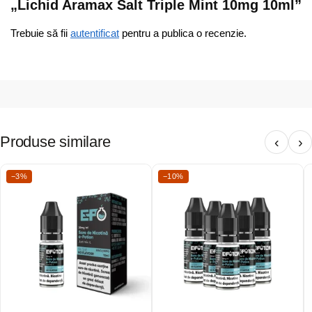
„Lichid Aramax Salt Triple Mint 10mg 10ml”
Trebuie să fii
autentificat
pentru a publica o recenzie.
Produse similare
‹
›
−3%
−10%