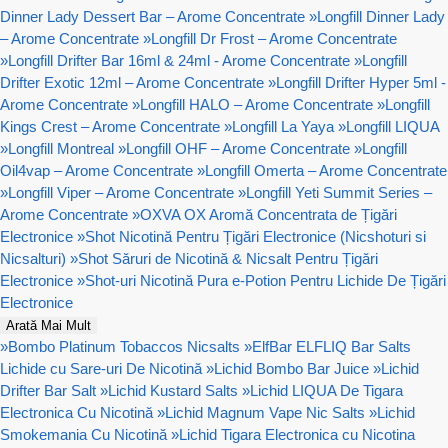
Dinner Lady Dessert Bar – Arome Concentrate
»
Longfill Dinner Lady
– Arome Concentrate
»
Longfill Dr Frost – Arome Concentrate
»
Longfill Drifter Bar 16ml & 24ml - Arome Concentrate
»
Longfill
Drifter Exotic 12ml – Arome Concentrate
»
Longfill Drifter Hyper 5ml -
Arome Concentrate
»
Longfill HALO – Arome Concentrate
»
Longfill
Kings Crest – Arome Concentrate
»
Longfill La Yaya
»
Longfill LIQUA
»
Longfill Montreal
»
Longfill OHF – Arome Concentrate
»
Longfill
Oil4vap – Arome Concentrate
»
Longfill Omerta – Arome Concentrate
»
Longfill Viper – Arome Concentrate
»
Longfill Yeti Summit Series –
Arome Concentrate
»
OXVA OX Aromă Concentrata de Țigări
Electronice
»
Shot Nicotină Pentru Țigări Electronice (Nicshoturi si
Nicsalturi)
»
Shot Săruri de Nicotină & Nicsalt Pentru Țigări
Electronice
»
Shot-uri Nicotină Pura e-Potion Pentru Lichide De Țigări
Electronice
Arată Mai Mult
»
Bombo Platinum Tobaccos Nicsalts
»
ElfBar ELFLIQ Bar Salts
Lichide cu Sare-uri De Nicotină
»
Lichid Bombo Bar Juice
»
Lichid
Drifter Bar Salt
»
Lichid Kustard Salts
»
Lichid LIQUA De Tigara
Electronica Cu Nicotină
»
Lichid Magnum Vape Nic Salts
»
Lichid
Smokemania Cu Nicotină
»
Lichid Tigara Electronica cu Nicotina