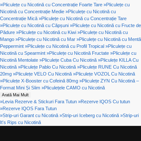
»
Pliculețe cu Nicotină cu Concentrație Foarte Tare
»
Pliculețe cu
Nicotină cu Concentrație Medie
»
Pliculețe cu Nicotină cu
Concentrație Mică
»
Pliculețe cu Nicotină cu Concentrație Tare
»
Pliculețe cu Nicotină cu Căpșuni
»
Pliculețe cu Nicotină cu Fructe de
Pădure
»
Pliculețe cu Nicotină cu Kiwi
»
Pliculețe cu Nicotină cu
Mango
»
Pliculețe cu Nicotină cu Mar
»
Pliculețe cu Nicotină cu Mentă
Peppermint
»
Pliculețe cu Nicotină cu Profil Tropical
»
Pliculețe cu
Nicotină cu Spearmint
»
Pliculețe cu Nicotină Fructate
»
Pliculețe cu
Nicotină Mentolate
»
Pliculețe Cuba Cu Nicotină
»
Pliculețe KILLA Cu
Nicotină
»
Pliculețe Pablo Cu Nicotină
»
Pliculețe RUNE Cu Nicotină
20mg
»
Pliculețe VELO Cu Nicotină
»
Pliculețe VOZOL Cu Nicotină
»
Pliculețe X-Booster cu Cofeină 80mg
»
Pliculețe ZYN Cu Nicotină –
Format Mini Și Slim
»
Pliculețele CAMO cu Nicotină
Arată Mai Mult
»
Levia Rezerve & Stickuri Fara Tutun
»
Rezerve IQOS Cu tutun
»
Rezerve IQOS Fara Tutun
»
Strip-uri Garant cu Nicotină
»
Strip-uri Iceberg cu Nicotină
»
Strip-uri
It's Rips cu Nicotină