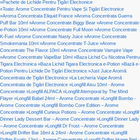
»
Pachete de Lichide Pentru Țigări Electronice
»
Toate: Arome Concentrate Pentru Vape Și Țigări Electronice
»
Aroma Concentrata Eliquid France
»
Aroma Concentrata Guerra
Puff Bar 10ml
»
Arome Concentrate Biggy Bear
»
Arome Concentrate
e-Potion 10ml
»
Arome Concentrate Full Moon
»
Arome Concentrate
K-Fuel
»
Arome Concentrate Nasty Juice
»
Arome Concentrate
Smokemania 10ml
»
Arome Concentrate T-Juice
»
Arome
Concentrate The Flavor 10ml
»
Arome Concentrate Vampire Vape
»
Arome Concentrate VapeBar 10ml
»
Baza Lichid Cu Nicotina Pentru
Tigara Electronica
»
Baza Lichid Tigara Electronica e-Potion
»
Bază e-
Potion Pentru Lichide De Țigări Electronice
»
Just Juice Aromă
Concentrata de Țigări Electronice
»
La Lechería Vape Aromă
Concentrata de Țigări Electronice
»
Longfill Aisu 10ml - Arome
Concentrate
»
Longfill ALPACA
»
Longfill Atemporal by The Mind
Flayer
»
Longfill Babel 24ml – Arome Concentrate
»
Longfill Bombo -
Arome Concentrate
»
Longfill Bombo Core Edition – Arome
Concentrate
»
Longfill Curieux Potions – Arome Concentrate
»
Longfill
Dinner Lady Dessert Bar – Arome Concentrate
»
Longfill Dinner Lady
– Arome Concentrate
»
Longfill Dr Frost – Arome Concentrate
»
Longfill Drifter Bar 16ml & 24ml - Arome Concentrate
»
Longfill
Drifter Exotic 12ml – Arome Concentrate
»
Longfill Drifter Hyper 5ml -