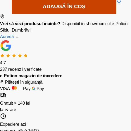
ADAUGĂ ÎN COȘ
Vrei să vezi produsul înainte?
Disponibil în showroom-ul e-Potion
Sibiu, Dumbrăvii
Adresă →
4,7
237 recenzii verificate
e-Potion magazin de încredere
Plătești în siguranță
VISA
Pay
Pay
Gratuit > 149 lei
la livrare
Expediere azi
comenzi până 16:00