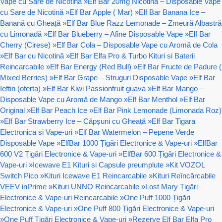
Vape cu Sare de Nicotină
»
Elf Bar 20mg Nicotină – Disposable Vape
cu Sare de Nicotină
»
Elf Bar Apple ( Mar)
»
Elf Bar Banana Ice –
Banană cu Gheață
»
Elf Bar Blue Razz Lemonade – Zmeură Albastră
cu Limonadă
»
Elf Bar Blueberry – Afine Disposable Vape
»
Elf Bar
Cherry (Cirese)
»
Elf Bar Cola – Disposable Vape cu Aromă de Cola
»
Elf Bar cu Nicotină
»
Elf Bar Elfa Pro & Turbo Kituri si Baterii
Reincarcabile
»
Elf Bar Energy (Red Bull)
»
Elf Bar Fructe de Padure (
Mixed Berries)
»
Elf Bar Grape – Struguri Disposable Vape
»
Elf Bar
Ieftin (oferta)
»
Elf Bar Kiwi Passionfruit guava
»
Elf Bar Mango –
Disposable Vape cu Aromă de Mango
»
Elf Bar Menthol
»
Elf Bar
Original
»
Elf Bar Peach Ice
»
Elf Bar Pink Lemonade (Limonada Roz)
»
Elf Bar Strawberry Ice – Căpșuni cu Gheață
»
Elf Bar Tigara
Electronica si Vape-uri
»
Elf Bar Watermelon – Pepene Verde
Disposable Vape
»
ElfBar 1000 Țigări Electronice & Vape-uri
»
ElfBar
600 V2 Țigări Electronice & Vape-uri
»
ElfBar 600 Țigări Electronice &
Vape-uri
»
Icewave E1 Kituri si Capsule preumplute
»
Kit VOZOL
Switch Pico
»
Kituri Icewave E1 Reincarcabile
»
Kituri Reîncărcabile
VEEV inPrime
»
Kituri UNNO Reincarcabile
»
Lost Mary Țigări
Electronice & Vape-uri Reincarcabile
»
One Puff 1000 Țigări
Electronice & Vape-uri
»
One Puff 800 Țigări Electronice & Vape-uri
»
One Puff Țigări Electronice & Vape-uri
»
Rezerve Elf Bar Elfa Pro