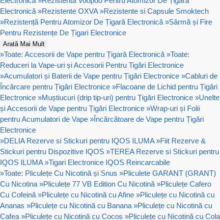
Electronică
»
Rezistenta Voopoo Pentru Atomizor De Țigară
Electronică
»
Rezistente OXVA
»
Rezistente si Capsule Smoktech
»
Rezistență Pentru Atomizor De Țigară Electronică
»
Sârmă și Fire
Pentru Rezistențe De Țigari Electronice
Arată Mai Mult
»
Toate: Accesorii de Vape pentru Țigară Electronică
»
Toate:
Reduceri la Vape-uri și Accesorii Pentru Tigări Electronice
»
Acumulatori și Baterii de Vape pentru Țigări Electronice
»
Cabluri de
Încărcare pentru Țigări Electronice
»
Flacoane de Lichid pentru Țigări
Electronice
»
Muștiucuri (drip tip-uri) pentru Țigări Electronice
»
Unelte
și Accesorii de Vape pentru Țigări Electronice
»
Wrap-uri și Folii
pentru Acumulatori de Vape
»
Încărcătoare de Vape pentru Țigări
Electronice
»
DELIA Rezerve si Stickuri pentru IQOS ILUMA
»
Fiit Rezerve &
Stickuri pentru Dispozitive IQOS
»
TEREA Rezerve si Stickuri pentru
IQOS ILUMA
»
Tigari Electronice IQOS Reincarcabile
»
Toate: Pliculețe Cu Nicotină și Snus
»
Pliculete GARANT (GRANT)
Cu Nicotina
»
Pliculețe 77 VB Edition Cu Nicotină
»
Pliculețe Cafero
Cu Cofeină
»
Pliculețe cu Nicotină cu Afine
»
Pliculețe cu Nicotină cu
Ananas
»
Pliculețe cu Nicotină cu Banana
»
Pliculețe cu Nicotină cu
Cafea
»
Pliculețe cu Nicotină cu Cocos
»
Pliculețe cu Nicotină cu Cola