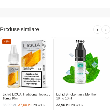
Produse similare
‹
›
−3%
Lichid LIQUA Traditional Tobacco
Lichid Smokemania Menthol
18mg 10ml
18mg 10ml
38,00
lei
37,00
lei
33,90
lei
TVA inclus
TVA inclus