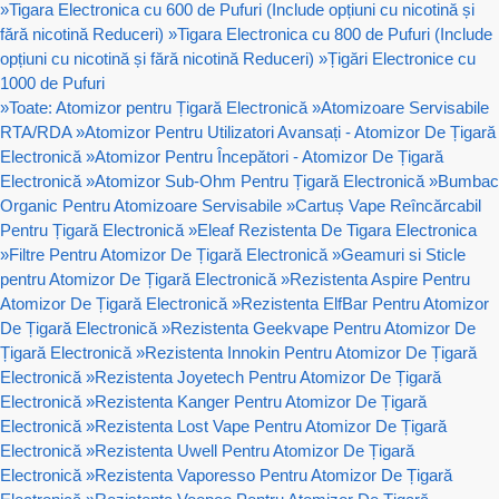
»
Tigara Electronica cu 600 de Pufuri (Include opțiuni cu nicotină și
fără nicotină Reduceri)
»
Tigara Electronica cu 800 de Pufuri (Include
opțiuni cu nicotină și fără nicotină Reduceri)
»
Țigări Electronice cu
1000 de Pufuri
»
Toate: Atomizor pentru Țigară Electronică
»
Atomizoare Servisabile
RTA/RDA
»
Atomizor Pentru Utilizatori Avansați - Atomizor De Țigară
Electronică
»
Atomizor Pentru Începători - Atomizor De Țigară
Electronică
»
Atomizor Sub-Ohm Pentru Țigară Electronică
»
Bumbac
Organic Pentru Atomizoare Servisabile
»
Cartuș Vape Reîncărcabil
Pentru Țigară Electronică
»
Eleaf Rezistenta De Tigara Electronica
»
Filtre Pentru Atomizor De Țigară Electronică
»
Geamuri si Sticle
pentru Atomizor De Țigară Electronică
»
Rezistenta Aspire Pentru
Atomizor De Țigară Electronică
»
Rezistenta ElfBar Pentru Atomizor
De Țigară Electronică
»
Rezistenta Geekvape Pentru Atomizor De
Țigară Electronică
»
Rezistenta Innokin Pentru Atomizor De Țigară
Electronică
»
Rezistenta Joyetech Pentru Atomizor De Țigară
Electronică
»
Rezistenta Kanger Pentru Atomizor De Țigară
Electronică
»
Rezistenta Lost Vape Pentru Atomizor De Țigară
Electronică
»
Rezistenta Uwell Pentru Atomizor De Țigară
Electronică
»
Rezistenta Vaporesso Pentru Atomizor De Țigară