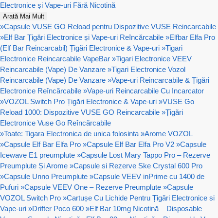
Electronice și Vape-uri Fără Nicotină
Arată Mai Mult
»
Capsule VUSE GO Reload pentru Dispozitive VUSE Reincarcabile
»
Elf Bar Țigări Electronice și Vape-uri Reîncărcabile
»
Elfbar Elfa Pro
(Elf Bar Reincarcabil) Țigări Electronice & Vape-uri
»
Tigari
Electronice Reincarcabile VapeBar
»
Tigari Electronice VEEV
Reincarcabile (Vape) De Vanzare
»
Tigari Electronice Vozol
Reincarcabile (Vape) De Vanzare
»
Vape-uri Reincarcabile & Țigări
Electronice Reîncărcabile
»
Vape-uri Reincarcabile Cu Incarcator
»
VOZOL Switch Pro Țigări Electronice & Vape-uri
»
VUSE Go
Reload 1000: Dispozitive VUSE GO Reincarcabile
»
Țigări
Electronice Vuse Go Reîncărcabile
»
Toate: Tigara Electronica de unica folosinta
»
Arome VOZOL
»
Capsule Elf Bar Elfa Pro
»
Capsule Elf Bar Elfa Pro V2
»
Capsule
Icewave E1 preumplute
»
Capsule Lost Mary Tappo Pro – Rezerve
Preumplute Și Arome
»
Capsule si Rezerve Ske Crystal 600 Pro
»
Capsule Unno Preumplute
»
Capsule VEEV inPrime cu 1400 de
Pufuri
»
Capsule VEEV One – Rezerve Preumplute
»
Capsule
VOZOL Switch Pro
»
Cartușe Cu Lichide Pentru Țigări Electronice si
Vape-uri
»
Drifter Poco 600
»
Elf Bar 10mg Nicotină – Disposable