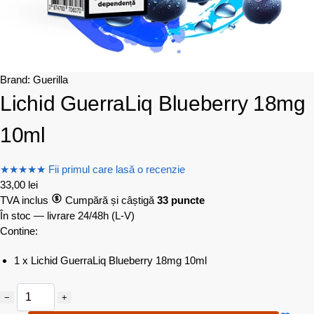
Brand:
Guerilla
Lichid GuerraLiq Blueberry 18mg
10ml
★
★
★
★
★
Fii primul care lasă o recenzie
33,00
lei
TVA inclus
Cumpără și câștigă
33 puncte
În stoc — livrare 24/48h
(L-V)
Contine:
1 x Lichid GuerraLiq Blueberry 18mg 10ml
−
+