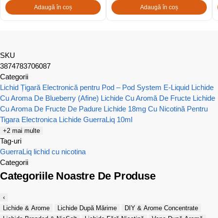
Adaugă în coș
Adaugă în coș
SKU
3874783706087
Categorii
Lichid Țigară Electronică pentru Pod – Pod System E-Liquid
Lichide
Cu Aroma De Blueberry (Afine)
Lichide Cu Aromă De Fructe
Lichide
Cu Aroma De Fructe De Padure
Lichide 18mg Cu Nicotină Pentru
Tigara Electronica
Lichide GuerraLiq 10ml
+2 mai multe
Tag-uri
GuerraLiq
lichid cu nicotina
Categorii
Categoriile Noastre De Produse
‹
Lichide & Arome
Lichide După Mărime
DIY & Arome Concentrate