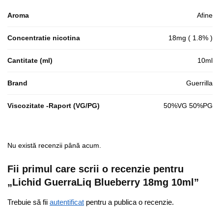
Aroma
Afine
Concentratie nicotina
18mg ( 1.8% )
Cantitate (ml)
10ml
Brand
Guerrilla
Viscozitate -Raport (VG/PG)
50%VG 50%PG
Nu există recenzii până acum.
Fii primul care scrii o recenzie pentru
„Lichid GuerraLiq Blueberry 18mg 10ml”
Trebuie să fii
autentificat
pentru a publica o recenzie.