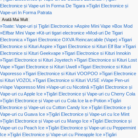
Electronice și Vape-uri In Forma De Tigara
»
Țigări Electronice și
Vape-uri In Forma Patrata
Arată Mai Mult
»
Toate: Vape-uri și Țigări Electronice
»
Aspire Mini Vape
»
Box Mod
»
Elfbar Mini Vape
»
Kit-uri tigari electronice
»
Mod-uri De Tigari
Electronica
»
Tigari Electronice OXVA Reincarcabile (Vape)
»
Tigari
Electronice si Kituri Aspire
»
Tigari Electronice si Kituri Elf Bar
»
Tigari
Electronice si Kituri Geekvape
»
Tigari Electronice si Kituri Innokin
»
Tigari Electronice si Kituri Joyetech
»
Tigari Electronice si Kituri Lost
Vape
»
Tigari Electronice si Kituri Uwell
»
Tigari Electronice si Kituri
Vaporesso
»
Tigari Electronice si Kituri VOOPOO
»
Tigari Electronice
si Kituri VOZOL
»
Tigari Electronice si Kituri VUSE
»
Vape Pen-uri
»
Vape Vaporesso Mini
»
Vape-uri cu Nicotină
»
Țigări Electronice și
Vape-uri cu Apple Ice
»
Țigări Electronice și Vape-uri cu Cherry Cola
»
Țigări Electronice și Vape-uri cu Cola Ice la e-Potion
»
Țigări
Electronice și Vape-uri cu Cotton Candy Ice
»
Țigări Electronice și
Vape-uri cu Guava Ice
»
Țigări Electronice și Vape-uri cu Ice Mint
»
Țigări Electronice și Vape-uri cu Mango Ice
»
Țigări Electronice și
Vape-uri cu Peach Ice
»
Țigări Electronice și Vape-uri cu Peppermint
Ice
»
Țigări Electronice și Vape-uri cu Pineapple Ice
»
Țigări