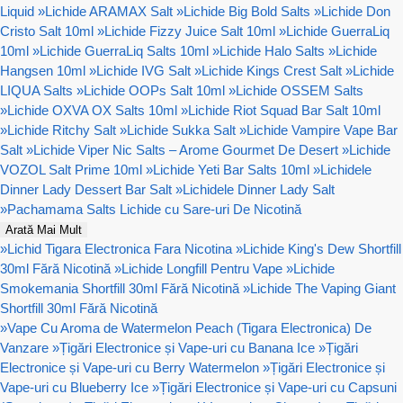
Liquid
»
Lichide ARAMAX Salt
»
Lichide Big Bold Salts
»
Lichide Don
Cristo Salt 10ml
»
Lichide Fizzy Juice Salt 10ml
»
Lichide GuerraLiq
10ml
»
Lichide GuerraLiq Salts 10ml
»
Lichide Halo Salts
»
Lichide
Hangsen 10ml
»
Lichide IVG Salt
»
Lichide Kings Crest Salt
»
Lichide
LIQUA Salts
»
Lichide OOPs Salt 10ml
»
Lichide OSSEM Salts
»
Lichide OXVA OX Salts 10ml
»
Lichide Riot Squad Bar Salt 10ml
»
Lichide Ritchy Salt
»
Lichide Sukka Salt
»
Lichide Vampire Vape Bar
Salt
»
Lichide Viper Nic Salts – Arome Gourmet De Desert
»
Lichide
VOZOL Salt Prime 10ml
»
Lichide Yeti Bar Salts 10ml
»
Lichidele
Dinner Lady Dessert Bar Salt
»
Lichidele Dinner Lady Salt
»
Pachamama Salts Lichide cu Sare-uri De Nicotină
Arată Mai Mult
»
Lichid Tigara Electronica Fara Nicotina
»
Lichide King's Dew Shortfill
30ml Fără Nicotină
»
Lichide Longfill Pentru Vape
»
Lichide
Smokemania Shortfill 30ml Fără Nicotină
»
Lichide The Vaping Giant
Shortfill 30ml Fără Nicotină
»
Vape Cu Aroma de Watermelon Peach (Tigara Electronica) De
Vanzare
»
Țigări Electronice și Vape-uri cu Banana Ice
»
Țigări
Electronice și Vape-uri cu Berry Watermelon
»
Țigări Electronice și
Vape-uri cu Blueberry Ice
»
Țigări Electronice și Vape-uri cu Capsuni