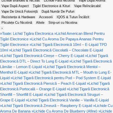
Lichide Branded & NicSalt
Lichide Fără Nicotină
Vape După Aromă
Vape După Aspect
Țigări Electronice & Kituri
Vape Reîncărcabil
Vape De Unică Folosință
După Număr De Pufuri
Rezistențe & Hardware
Accesorii
IQOS & Tutun Încălzit
Pliculețe Cu Nicotină
Altele
Strip-uri cu Nicotina
›
»
Toate: Lichid Țigăra Electronica
»
Lichid American Blend Pentru
Țigări Electronice
»
Lichid Cu Aroma De Papaya Ananas Pentru
Țigări Electronice
»
Lichid Țigară Electronică 10ml – E-Liquid TPD
10ml
»
Lichid Țigară Electronică Ciocolată – Chocolate E-Liquid
»
Lichid Țigară Electronică Cireșe – Cherry E-Liquid
»
Lichid Țigară
Electronică DTL – Direct To Lung E-Liquid
»
Lichid Țigară Electronică
Lămâie – Lemon E-Liquid
»
Lichid Țigară Electronică Mentol –
Menthol E-Liquid
»
Lichid Țigară Electronică MTL – Mouth to Lung E-
Liquid
»
Lichid Țigară Electronică pentru Pod – Pod System E-Liquid
»
Lichid Țigară Electronică Piersică – Peach E-Liquid
»
Lichid Țigară
Electronică Portocală – Orange E-Liquid
»
Lichid Țigară Electronică
Shortfill – Shortfill E-Liquid
»
Lichid Țigară Electronică Struguri –
Grape E-Liquid
»
Lichid Țigară Electronică Vanilie – Vanilla E-Liquid
»
Lichid Țigară Electronică Zmeură – Raspberry E-Liquid
»
Lichide Cu
Aroma De Banana
»
Lichide Cu Aroma De Blueberry (Afine)
»
Lichide