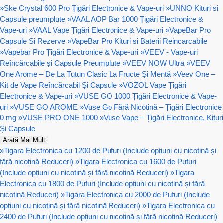
»
Ske Crystal 600 Pro Țigări Electronice & Vape-uri
»
UNNO Kituri si
Capsule preumplute
»
VAAL AOP Bar 1000 Țigări Electronice &
Vape-uri
»
VAAL Vape Țigări Electronice & Vape-uri
»
VapeBar Pro
Capsule Si Rezerve
»
VapeBar Pro Kituri si Baterii Reincarcabile
»
Vapebar Pro Țigări Electronice & Vape-uri
»
VEEV - Vape-uri
Reîncărcabile și Capsule Preumplute
»
VEEV NOW Ultra
»
VEEV
One Arome – De La Tutun Clasic La Fructe Și Mentă
»
Veev One –
Kit de Vape Reîncărcabil Și Capsule
»
VOZOL Vape Țigări
Electronice & Vape-uri
»
VUSE GO 1000 Țigări Electronice & Vape-
uri
»
VUSE GO AROME
»
Vuse Go Fără Nicotină – Țigări Electronice
0 mg
»
VUSE PRO ONE 1000
»
Vuse Vape – Țigări Electronice, Kituri
Și Capsule
Arată Mai Mult
»
Tigara Electronica cu 1200 de Pufuri (Include opțiuni cu nicotină și
fără nicotină Reduceri)
»
Tigara Electronica cu 1600 de Pufuri
(Include opțiuni cu nicotină și fără nicotină Reduceri)
»
Tigara
Electronica cu 1800 de Pufuri (Include opțiuni cu nicotină și fără
nicotină Reduceri)
»
Tigara Electronica cu 2000 de Pufuri (Include
opțiuni cu nicotină și fără nicotină Reduceri)
»
Tigara Electronica cu
2400 de Pufuri (Include opțiuni cu nicotină și fără nicotină Reduceri)