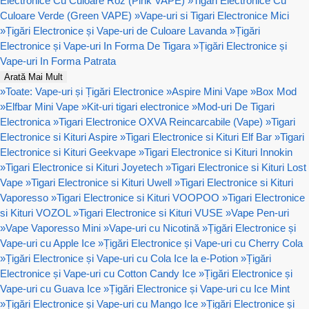
Electronice Cu Culoare Roz (Pink VAPE)
»
Tigari Electronice Cu
Culoare Verde (Green VAPE)
»
Vape-uri si Tigari Electronice Mici
»
Țigări Electronice și Vape-uri de Culoare Lavanda
»
Țigări
Electronice și Vape-uri In Forma De Tigara
»
Țigări Electronice și
Vape-uri In Forma Patrata
Arată Mai Mult
»
Toate: Vape-uri și Țigări Electronice
»
Aspire Mini Vape
»
Box Mod
»
Elfbar Mini Vape
»
Kit-uri tigari electronice
»
Mod-uri De Tigari
Electronica
»
Tigari Electronice OXVA Reincarcabile (Vape)
»
Tigari
Electronice si Kituri Aspire
»
Tigari Electronice si Kituri Elf Bar
»
Tigari
Electronice si Kituri Geekvape
»
Tigari Electronice si Kituri Innokin
»
Tigari Electronice si Kituri Joyetech
»
Tigari Electronice si Kituri Lost
Vape
»
Tigari Electronice si Kituri Uwell
»
Tigari Electronice si Kituri
Vaporesso
»
Tigari Electronice si Kituri VOOPOO
»
Tigari Electronice
si Kituri VOZOL
»
Tigari Electronice si Kituri VUSE
»
Vape Pen-uri
»
Vape Vaporesso Mini
»
Vape-uri cu Nicotină
»
Țigări Electronice și
Vape-uri cu Apple Ice
»
Țigări Electronice și Vape-uri cu Cherry Cola
»
Țigări Electronice și Vape-uri cu Cola Ice la e-Potion
»
Țigări
Electronice și Vape-uri cu Cotton Candy Ice
»
Țigări Electronice și
Vape-uri cu Guava Ice
»
Țigări Electronice și Vape-uri cu Ice Mint
»
Țigări Electronice și Vape-uri cu Mango Ice
»
Țigări Electronice și