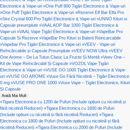
Electronice & Vape-uri
»
One Puff 800 Țigări Electronice & Vape-uri
»
One Puff Țigări Electronice & Vape-uri
»
Rezerve Elf Bar Elfa Pro
»
Ske Crystal 600 Pro Țigări Electronice & Vape-uri
»
UNNO Kituri si
Capsule preumplute
»
VAAL AOP Bar 1000 Țigări Electronice &
Vape-uri
»
VAAL Vape Țigări Electronice & Vape-uri
»
VapeBar Pro
Capsule Si Rezerve
»
VapeBar Pro Kituri si Baterii Reincarcabile
»
Vapebar Pro Țigări Electronice & Vape-uri
»
VEEV - Vape-uri
Reîncărcabile și Capsule Preumplute
»
VEEV NOW Ultra
»
VEEV
One Arome – De La Tutun Clasic La Fructe Și Mentă
»
Veev One –
Kit de Vape Reîncărcabil Și Capsule
»
VOZOL Vape Țigări
Electronice & Vape-uri
»
VUSE GO 1000 Țigări Electronice & Vape-
uri
»
VUSE GO AROME
»
Vuse Go Fără Nicotină – Țigări Electronice
0 mg
»
VUSE PRO ONE 1000
»
Vuse Vape – Țigări Electronice, Kituri
Și Capsule
Arată Mai Mult
»
Tigara Electronica cu 1200 de Pufuri (Include opțiuni cu nicotină și
fără nicotină Reduceri)
»
Tigara Electronica cu 1600 de Pufuri
(Include opțiuni cu nicotină și fără nicotină Reduceri)
»
Tigara
Electronica cu 1800 de Pufuri (Include opțiuni cu nicotină și fără
nicotină Reduceri)
»
Tigara Electronica cu 2000 de Pufuri (Include