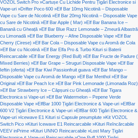
VOZOL Switch Pro
»
Cartușe Cu Lichide Pentru Țigări Electronice si
Vape-uri
»
Drifter Poco 600
»
Elf Bar 10mg Nicotină – Disposable
Vape cu Sare de Nicotină
»
Elf Bar 20mg Nicotină – Disposable Vape
cu Sare de Nicotină
»
Elf Bar Apple ( Mar)
»
Elf Bar Banana Ice –
Banană cu Gheață
»
Elf Bar Blue Razz Lemonade – Zmeură Albastră
cu Limonadă
»
Elf Bar Blueberry – Afine Disposable Vape
»
Elf Bar
Cherry (Cirese)
»
Elf Bar Cola – Disposable Vape cu Aromă de Cola
»
Elf Bar cu Nicotină
»
Elf Bar Elfa Pro & Turbo Kituri si Baterii
Reincarcabile
»
Elf Bar Energy (Red Bull)
»
Elf Bar Fructe de Padure (
Mixed Berries)
»
Elf Bar Grape – Struguri Disposable Vape
»
Elf Bar
Ieftin (oferta)
»
Elf Bar Kiwi Passionfruit guava
»
Elf Bar Mango –
Disposable Vape cu Aromă de Mango
»
Elf Bar Menthol
»
Elf Bar
Original
»
Elf Bar Peach Ice
»
Elf Bar Pink Lemonade (Limonada Roz)
»
Elf Bar Strawberry Ice – Căpșuni cu Gheață
»
Elf Bar Tigara
Electronica si Vape-uri
»
Elf Bar Watermelon – Pepene Verde
Disposable Vape
»
ElfBar 1000 Țigări Electronice & Vape-uri
»
ElfBar
600 V2 Țigări Electronice & Vape-uri
»
ElfBar 600 Țigări Electronice &
Vape-uri
»
Icewave E1 Kituri si Capsule preumplute
»
Kit VOZOL
Switch Pico
»
Kituri Icewave E1 Reincarcabile
»
Kituri Reîncărcabile
VEEV inPrime
»
Kituri UNNO Reincarcabile
»
Lost Mary Țigări
Electronice & Vape-uri Reincarcabile
»
One Puff 1000 Țigări