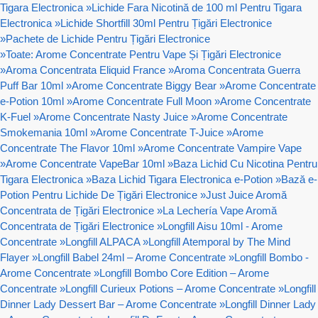
Tigara Electronica
»
Lichide Fara Nicotină de 100 ml Pentru Tigara
Electronica
»
Lichide Shortfill 30ml Pentru Țigări Electronice
»
Pachete de Lichide Pentru Țigări Electronice
»
Toate: Arome Concentrate Pentru Vape Și Țigări Electronice
»
Aroma Concentrata Eliquid France
»
Aroma Concentrata Guerra
Puff Bar 10ml
»
Arome Concentrate Biggy Bear
»
Arome Concentrate
e-Potion 10ml
»
Arome Concentrate Full Moon
»
Arome Concentrate
K-Fuel
»
Arome Concentrate Nasty Juice
»
Arome Concentrate
Smokemania 10ml
»
Arome Concentrate T-Juice
»
Arome
Concentrate The Flavor 10ml
»
Arome Concentrate Vampire Vape
»
Arome Concentrate VapeBar 10ml
»
Baza Lichid Cu Nicotina Pentru
Tigara Electronica
»
Baza Lichid Tigara Electronica e-Potion
»
Bază e-
Potion Pentru Lichide De Țigări Electronice
»
Just Juice Aromă
Concentrata de Țigări Electronice
»
La Lechería Vape Aromă
Concentrata de Țigări Electronice
»
Longfill Aisu 10ml - Arome
Concentrate
»
Longfill ALPACA
»
Longfill Atemporal by The Mind
Flayer
»
Longfill Babel 24ml – Arome Concentrate
»
Longfill Bombo -
Arome Concentrate
»
Longfill Bombo Core Edition – Arome
Concentrate
»
Longfill Curieux Potions – Arome Concentrate
»
Longfill
Dinner Lady Dessert Bar – Arome Concentrate
»
Longfill Dinner Lady