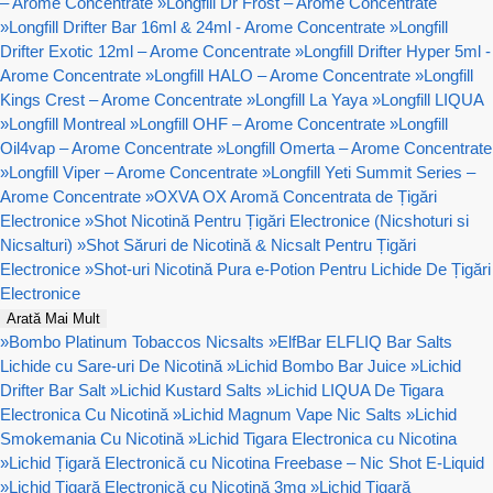
– Arome Concentrate
»
Longfill Dr Frost – Arome Concentrate
»
Longfill Drifter Bar 16ml & 24ml - Arome Concentrate
»
Longfill
Drifter Exotic 12ml – Arome Concentrate
»
Longfill Drifter Hyper 5ml -
Arome Concentrate
»
Longfill HALO – Arome Concentrate
»
Longfill
Kings Crest – Arome Concentrate
»
Longfill La Yaya
»
Longfill LIQUA
»
Longfill Montreal
»
Longfill OHF – Arome Concentrate
»
Longfill
Oil4vap – Arome Concentrate
»
Longfill Omerta – Arome Concentrate
»
Longfill Viper – Arome Concentrate
»
Longfill Yeti Summit Series –
Arome Concentrate
»
OXVA OX Aromă Concentrata de Țigări
Electronice
»
Shot Nicotină Pentru Țigări Electronice (Nicshoturi si
Nicsalturi)
»
Shot Săruri de Nicotină & Nicsalt Pentru Țigări
Electronice
»
Shot-uri Nicotină Pura e-Potion Pentru Lichide De Țigări
Electronice
Arată Mai Mult
»
Bombo Platinum Tobaccos Nicsalts
»
ElfBar ELFLIQ Bar Salts
Lichide cu Sare-uri De Nicotină
»
Lichid Bombo Bar Juice
»
Lichid
Drifter Bar Salt
»
Lichid Kustard Salts
»
Lichid LIQUA De Tigara
Electronica Cu Nicotină
»
Lichid Magnum Vape Nic Salts
»
Lichid
Smokemania Cu Nicotină
»
Lichid Tigara Electronica cu Nicotina
»
Lichid Țigară Electronică cu Nicotina Freebase – Nic Shot E-Liquid
»
Lichid Țigară Electronică cu Nicotină 3mg
»
Lichid Țigară