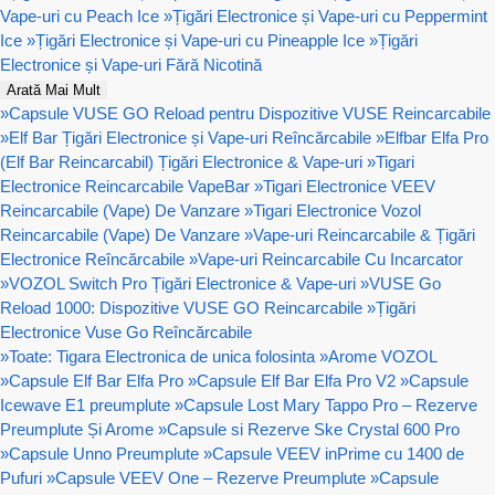
Vape-uri cu Peach Ice
»
Țigări Electronice și Vape-uri cu Peppermint
Ice
»
Țigări Electronice și Vape-uri cu Pineapple Ice
»
Țigări
Electronice și Vape-uri Fără Nicotină
Arată Mai Mult
»
Capsule VUSE GO Reload pentru Dispozitive VUSE Reincarcabile
»
Elf Bar Țigări Electronice și Vape-uri Reîncărcabile
»
Elfbar Elfa Pro
(Elf Bar Reincarcabil) Țigări Electronice & Vape-uri
»
Tigari
Electronice Reincarcabile VapeBar
»
Tigari Electronice VEEV
Reincarcabile (Vape) De Vanzare
»
Tigari Electronice Vozol
Reincarcabile (Vape) De Vanzare
»
Vape-uri Reincarcabile & Țigări
Electronice Reîncărcabile
»
Vape-uri Reincarcabile Cu Incarcator
»
VOZOL Switch Pro Țigări Electronice & Vape-uri
»
VUSE Go
Reload 1000: Dispozitive VUSE GO Reincarcabile
»
Țigări
Electronice Vuse Go Reîncărcabile
»
Toate: Tigara Electronica de unica folosinta
»
Arome VOZOL
»
Capsule Elf Bar Elfa Pro
»
Capsule Elf Bar Elfa Pro V2
»
Capsule
Icewave E1 preumplute
»
Capsule Lost Mary Tappo Pro – Rezerve
Preumplute Și Arome
»
Capsule si Rezerve Ske Crystal 600 Pro
»
Capsule Unno Preumplute
»
Capsule VEEV inPrime cu 1400 de
Pufuri
»
Capsule VEEV One – Rezerve Preumplute
»
Capsule