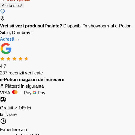
Alerta stoc!
Vrei să vezi produsul înainte?
Disponibil în showroom-ul e-Potion
Sibiu, Dumbrăvii
Adresă →
4,7
237 recenzii verificate
e-Potion magazin de încredere
Plătești în siguranță
VISA
Pay
Pay
Gratuit > 149 lei
la livrare
Expediere azi