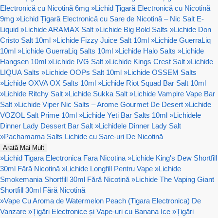
Electronică cu Nicotină 6mg
»
Lichid Țigară Electronică cu Nicotină
9mg
»
Lichid Țigară Electronică cu Sare de Nicotină – Nic Salt E-
Liquid
»
Lichide ARAMAX Salt
»
Lichide Big Bold Salts
»
Lichide Don
Cristo Salt 10ml
»
Lichide Fizzy Juice Salt 10ml
»
Lichide GuerraLiq
10ml
»
Lichide GuerraLiq Salts 10ml
»
Lichide Halo Salts
»
Lichide
Hangsen 10ml
»
Lichide IVG Salt
»
Lichide Kings Crest Salt
»
Lichide
LIQUA Salts
»
Lichide OOPs Salt 10ml
»
Lichide OSSEM Salts
»
Lichide OXVA OX Salts 10ml
»
Lichide Riot Squad Bar Salt 10ml
»
Lichide Ritchy Salt
»
Lichide Sukka Salt
»
Lichide Vampire Vape Bar
Salt
»
Lichide Viper Nic Salts – Arome Gourmet De Desert
»
Lichide
VOZOL Salt Prime 10ml
»
Lichide Yeti Bar Salts 10ml
»
Lichidele
Dinner Lady Dessert Bar Salt
»
Lichidele Dinner Lady Salt
»
Pachamama Salts Lichide cu Sare-uri De Nicotină
Arată Mai Mult
»
Lichid Tigara Electronica Fara Nicotina
»
Lichide King's Dew Shortfill
30ml Fără Nicotină
»
Lichide Longfill Pentru Vape
»
Lichide
Smokemania Shortfill 30ml Fără Nicotină
»
Lichide The Vaping Giant
Shortfill 30ml Fără Nicotină
»
Vape Cu Aroma de Watermelon Peach (Tigara Electronica) De
Vanzare
»
Țigări Electronice și Vape-uri cu Banana Ice
»
Țigări