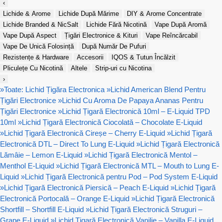
‹
Lichide & Arome
Lichide După Mărime
DIY & Arome Concentrate
Lichide Branded & NicSalt
Lichide Fără Nicotină
Vape După Aromă
Vape După Aspect
Țigări Electronice & Kituri
Vape Reîncărcabil
Vape De Unică Folosință
După Număr De Pufuri
Rezistențe & Hardware
Accesorii
IQOS & Tutun Încălzit
Pliculețe Cu Nicotină
Altele
Strip-uri cu Nicotina
›
»
Toate: Lichid Țigăra Electronica
»
Lichid American Blend Pentru
Țigări Electronice
»
Lichid Cu Aroma De Papaya Ananas Pentru
Țigări Electronice
»
Lichid Țigară Electronică 10ml – E-Liquid TPD
10ml
»
Lichid Țigară Electronică Ciocolată – Chocolate E-Liquid
»
Lichid Țigară Electronică Cireșe – Cherry E-Liquid
»
Lichid Țigară
Electronică DTL – Direct To Lung E-Liquid
»
Lichid Țigară Electronică
Lămâie – Lemon E-Liquid
»
Lichid Țigară Electronică Mentol –
Menthol E-Liquid
»
Lichid Țigară Electronică MTL – Mouth to Lung E-
Liquid
»
Lichid Țigară Electronică pentru Pod – Pod System E-Liquid
»
Lichid Țigară Electronică Piersică – Peach E-Liquid
»
Lichid Țigară
Electronică Portocală – Orange E-Liquid
»
Lichid Țigară Electronică
Shortfill – Shortfill E-Liquid
»
Lichid Țigară Electronică Struguri –
Grape E-Liquid
»
Lichid Țigară Electronică Vanilie – Vanilla E-Liquid