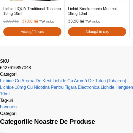
Lichid LIQUA Traditional Tobacco
Lichid Smokemania Menthol
18mg 10ml
18mg 10ml
38,00
lei
37,00
lei
33,90
lei
TVA inclus
TVA inclus
Adaugă în coș
Adaugă în coș
SKU
6427616897048
Categorii
Lichide Cu Aroma De Kent
Lichide Cu Aromă De Tutun (Tobacco)
Lichide 18mg Cu Nicotină Pentru Tigara Electronica
Lichide Hangsen
10ml
Tag-uri
hangsen
Categorii
Categoriile Noastre De Produse