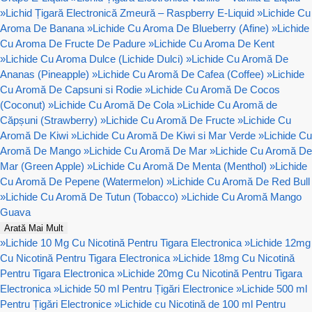
»
Lichid Țigară Electronică Zmeură – Raspberry E-Liquid
»
Lichide Cu
Aroma De Banana
»
Lichide Cu Aroma De Blueberry (Afine)
»
Lichide
Cu Aroma De Fructe De Padure
»
Lichide Cu Aroma De Kent
»
Lichide Cu Aroma Dulce (Lichide Dulci)
»
Lichide Cu Aromă De
Ananas (Pineapple)
»
Lichide Cu Aromă De Cafea (Coffee)
»
Lichide
Cu Aromă De Capsuni si Rodie
»
Lichide Cu Aromă De Cocos
(Coconut)
»
Lichide Cu Aromă De Cola
»
Lichide Cu Aromă de
Căpșuni (Strawberry)
»
Lichide Cu Aromă De Fructe
»
Lichide Cu
Aromă De Kiwi
»
Lichide Cu Aromă De Kiwi si Mar Verde
»
Lichide Cu
Aromă De Mango
»
Lichide Cu Aromă De Mar
»
Lichide Cu Aromă De
Mar (Green Apple)
»
Lichide Cu Aromă De Menta (Menthol)
»
Lichide
Cu Aromă De Pepene (Watermelon)
»
Lichide Cu Aromă De Red Bull
»
Lichide Cu Aromă De Tutun (Tobacco)
»
Lichide Cu Aromă Mango
Guava
Arată Mai Mult
»
Lichide 10 Mg Cu Nicotină Pentru Tigara Electronica
»
Lichide 12mg
Cu Nicotină Pentru Tigara Electronica
»
Lichide 18mg Cu Nicotină
Pentru Tigara Electronica
»
Lichide 20mg Cu Nicotină Pentru Tigara
Electronica
»
Lichide 50 ml Pentru Țigări Electronice
»
Lichide 500 ml
Pentru Țigări Electronice
»
Lichide cu Nicotină de 100 ml Pentru