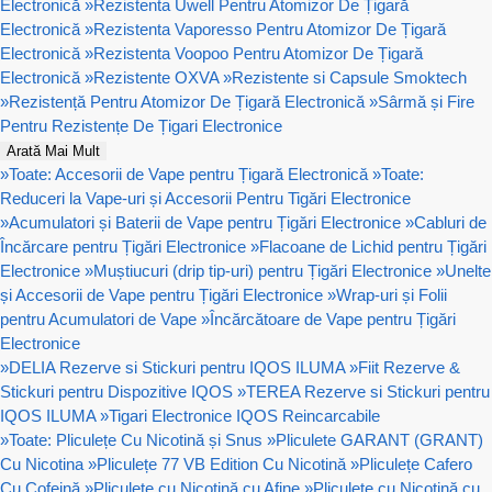
Electronică
»
Rezistenta Uwell Pentru Atomizor De Țigară
Electronică
»
Rezistenta Vaporesso Pentru Atomizor De Țigară
Electronică
»
Rezistenta Voopoo Pentru Atomizor De Țigară
Electronică
»
Rezistente OXVA
»
Rezistente si Capsule Smoktech
»
Rezistență Pentru Atomizor De Țigară Electronică
»
Sârmă și Fire
Pentru Rezistențe De Țigari Electronice
Arată Mai Mult
»
Toate: Accesorii de Vape pentru Țigară Electronică
»
Toate:
Reduceri la Vape-uri și Accesorii Pentru Tigări Electronice
»
Acumulatori și Baterii de Vape pentru Țigări Electronice
»
Cabluri de
Încărcare pentru Țigări Electronice
»
Flacoane de Lichid pentru Țigări
Electronice
»
Muștiucuri (drip tip-uri) pentru Țigări Electronice
»
Unelte
și Accesorii de Vape pentru Țigări Electronice
»
Wrap-uri și Folii
pentru Acumulatori de Vape
»
Încărcătoare de Vape pentru Țigări
Electronice
»
DELIA Rezerve si Stickuri pentru IQOS ILUMA
»
Fiit Rezerve &
Stickuri pentru Dispozitive IQOS
»
TEREA Rezerve si Stickuri pentru
IQOS ILUMA
»
Tigari Electronice IQOS Reincarcabile
»
Toate: Pliculețe Cu Nicotină și Snus
»
Pliculete GARANT (GRANT)
Cu Nicotina
»
Pliculețe 77 VB Edition Cu Nicotină
»
Pliculețe Cafero
Cu Cofeină
»
Pliculețe cu Nicotină cu Afine
»
Pliculețe cu Nicotină cu