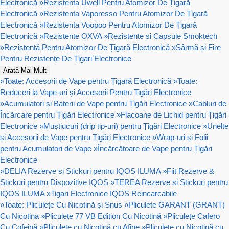
Electronică
»
Rezistenta Uwell Pentru Atomizor De Țigară
Electronică
»
Rezistenta Vaporesso Pentru Atomizor De Țigară
Electronică
»
Rezistenta Voopoo Pentru Atomizor De Țigară
Electronică
»
Rezistente OXVA
»
Rezistente si Capsule Smoktech
»
Rezistență Pentru Atomizor De Țigară Electronică
»
Sârmă și Fire
Pentru Rezistențe De Țigari Electronice
Arată Mai Mult
»
Toate: Accesorii de Vape pentru Țigară Electronică
»
Toate:
Reduceri la Vape-uri și Accesorii Pentru Tigări Electronice
»
Acumulatori și Baterii de Vape pentru Țigări Electronice
»
Cabluri de
Încărcare pentru Țigări Electronice
»
Flacoane de Lichid pentru Țigări
Electronice
»
Muștiucuri (drip tip-uri) pentru Țigări Electronice
»
Unelte
și Accesorii de Vape pentru Țigări Electronice
»
Wrap-uri și Folii
pentru Acumulatori de Vape
»
Încărcătoare de Vape pentru Țigări
Electronice
»
DELIA Rezerve si Stickuri pentru IQOS ILUMA
»
Fiit Rezerve &
Stickuri pentru Dispozitive IQOS
»
TEREA Rezerve si Stickuri pentru
IQOS ILUMA
»
Tigari Electronice IQOS Reincarcabile
»
Toate: Pliculețe Cu Nicotină și Snus
»
Pliculete GARANT (GRANT)
Cu Nicotina
»
Pliculețe 77 VB Edition Cu Nicotină
»
Pliculețe Cafero
Cu Cofeină
»
Pliculețe cu Nicotină cu Afine
»
Pliculețe cu Nicotină cu