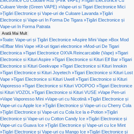
Electronice Cu Culoare Roz (Pink VAPE)
»
Tigari Electronice Cu
Culoare Verde (Green VAPE)
»
Vape-uri si Tigari Electronice Mici
»
Țigări Electronice și Vape-uri de Culoare Lavanda
»
Țigări
Electronice și Vape-uri In Forma De Tigara
»
Țigări Electronice și
Vape-uri In Forma Patrata
Arată Mai Mult
»
Toate: Vape-uri și Țigări Electronice
»
Aspire Mini Vape
»
Box Mod
»
Elfbar Mini Vape
»
Kit-uri tigari electronice
»
Mod-uri De Tigari
Electronica
»
Tigari Electronice OXVA Reincarcabile (Vape)
»
Tigari
Electronice si Kituri Aspire
»
Tigari Electronice si Kituri Elf Bar
»
Tigari
Electronice si Kituri Geekvape
»
Tigari Electronice si Kituri Innokin
»
Tigari Electronice si Kituri Joyetech
»
Tigari Electronice si Kituri Lost
Vape
»
Tigari Electronice si Kituri Uwell
»
Tigari Electronice si Kituri
Vaporesso
»
Tigari Electronice si Kituri VOOPOO
»
Tigari Electronice
si Kituri VOZOL
»
Tigari Electronice si Kituri VUSE
»
Vape Pen-uri
»
Vape Vaporesso Mini
»
Vape-uri cu Nicotină
»
Țigări Electronice și
Vape-uri cu Apple Ice
»
Țigări Electronice și Vape-uri cu Cherry Cola
»
Țigări Electronice și Vape-uri cu Cola Ice la e-Potion
»
Țigări
Electronice și Vape-uri cu Cotton Candy Ice
»
Țigări Electronice și
Vape-uri cu Guava Ice
»
Țigări Electronice și Vape-uri cu Ice Mint
»
Țigări Electronice și Vape-uri cu Mango Ice
»
Țigări Electronice și