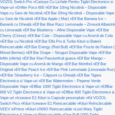
VOZOL Switch Pro
»
Cartușe Cu Lichide Pentru Țigări Electronice si
Vape-uri
»
Drifter Poco 600
»
Elf Bar 10mg Nicotină – Disposable
Vape cu Sare de Nicotină
»
Elf Bar 20mg Nicotină – Disposable Vape
cu Sare de Nicotină
»
Elf Bar Apple ( Mar)
»
Elf Bar Banana Ice –
Banană cu Gheață
»
Elf Bar Blue Razz Lemonade – Zmeură Albastră
cu Limonadă
»
Elf Bar Blueberry – Afine Disposable Vape
»
Elf Bar
Cherry (Cirese)
»
Elf Bar Cola – Disposable Vape cu Aromă de Cola
»
Elf Bar cu Nicotină
»
Elf Bar Elfa Pro & Turbo Kituri si Baterii
Reincarcabile
»
Elf Bar Energy (Red Bull)
»
Elf Bar Fructe de Padure (
Mixed Berries)
»
Elf Bar Grape – Struguri Disposable Vape
»
Elf Bar
Ieftin (oferta)
»
Elf Bar Kiwi Passionfruit guava
»
Elf Bar Mango –
Disposable Vape cu Aromă de Mango
»
Elf Bar Menthol
»
Elf Bar
Original
»
Elf Bar Peach Ice
»
Elf Bar Pink Lemonade (Limonada Roz)
»
Elf Bar Strawberry Ice – Căpșuni cu Gheață
»
Elf Bar Tigara
Electronica si Vape-uri
»
Elf Bar Watermelon – Pepene Verde
Disposable Vape
»
ElfBar 1000 Țigări Electronice & Vape-uri
»
ElfBar
600 V2 Țigări Electronice & Vape-uri
»
ElfBar 600 Țigări Electronice &
Vape-uri
»
Icewave E1 Kituri si Capsule preumplute
»
Kit VOZOL
Switch Pico
»
Kituri Icewave E1 Reincarcabile
»
Kituri Reîncărcabile
VEEV inPrime
»
Kituri UNNO Reincarcabile
»
Lost Mary Țigări
Electronice & Vape-uri Reincarcabile
»
One Puff 1000 Țigări