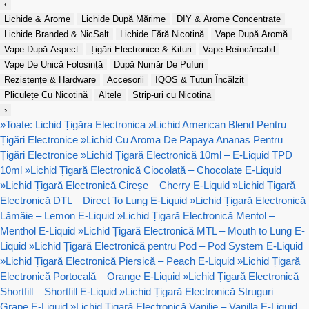
‹
Lichide & Arome
Lichide După Mărime
DIY & Arome Concentrate
Lichide Branded & NicSalt
Lichide Fără Nicotină
Vape După Aromă
Vape După Aspect
Țigări Electronice & Kituri
Vape Reîncărcabil
Vape De Unică Folosință
După Număr De Pufuri
Rezistențe & Hardware
Accesorii
IQOS & Tutun Încălzit
Pliculețe Cu Nicotină
Altele
Strip-uri cu Nicotina
›
»
Toate: Lichid Țigăra Electronica
»
Lichid American Blend Pentru
Țigări Electronice
»
Lichid Cu Aroma De Papaya Ananas Pentru
Țigări Electronice
»
Lichid Țigară Electronică 10ml – E-Liquid TPD
10ml
»
Lichid Țigară Electronică Ciocolată – Chocolate E-Liquid
»
Lichid Țigară Electronică Cireșe – Cherry E-Liquid
»
Lichid Țigară
Electronică DTL – Direct To Lung E-Liquid
»
Lichid Țigară Electronică
Lămâie – Lemon E-Liquid
»
Lichid Țigară Electronică Mentol –
Menthol E-Liquid
»
Lichid Țigară Electronică MTL – Mouth to Lung E-
Liquid
»
Lichid Țigară Electronică pentru Pod – Pod System E-Liquid
»
Lichid Țigară Electronică Piersică – Peach E-Liquid
»
Lichid Țigară
Electronică Portocală – Orange E-Liquid
»
Lichid Țigară Electronică
Shortfill – Shortfill E-Liquid
»
Lichid Țigară Electronică Struguri –
Grape E-Liquid
»
Lichid Țigară Electronică Vanilie – Vanilla E-Liquid