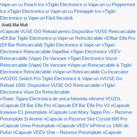
Vape-uri cu Peach Ice
»
Țigări Electronice și Vape-uri cu Peppermint
Ice
»
Țigări Electronice și Vape-uri cu Pineapple Ice
»
Țigări
Electronice și Vape-uri Fără Nicotină
Arată Mai Mult
»
Capsule VUSE GO Reload pentru Dispozitive VUSE Reincarcabile
»
Elf Bar Țigări Electronice și Vape-uri Reîncărcabile
»
Elfbar Elfa Pro
(Elf Bar Reincarcabil) Țigări Electronice & Vape-uri
»
Tigari
Electronice Reincarcabile VapeBar
»
Tigari Electronice VEEV
Reincarcabile (Vape) De Vanzare
»
Tigari Electronice Vozol
Reincarcabile (Vape) De Vanzare
»
Vape-uri Reincarcabile & Țigări
Electronice Reîncărcabile
»
Vape-uri Reincarcabile Cu Incarcator
»
VOZOL Switch Pro Țigări Electronice & Vape-uri
»
VUSE Go
Reload 1000: Dispozitive VUSE GO Reincarcabile
»
Țigări
Electronice Vuse Go Reîncărcabile
»
Toate: Tigara Electronica de unica folosinta
»
Arome VOZOL
»
Capsule Elf Bar Elfa Pro
»
Capsule Elf Bar Elfa Pro V2
»
Capsule
Icewave E1 preumplute
»
Capsule Lost Mary Tappo Pro – Rezerve
Preumplute Și Arome
»
Capsule si Rezerve Ske Crystal 600 Pro
»
Capsule Unno Preumplute
»
Capsule VEEV inPrime cu 1400 de
Pufuri
»
Capsule VEEV One – Rezerve Preumplute
»
Capsule