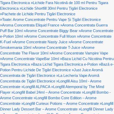
Tigara Electronica
»
Lichide Fara Nicotină de 100 ml Pentru Tigara
Electronica
»
Lichide Shortfill 30ml Pentru Țigări Electronice
»
Pachete de Lichide Pentru Țigări Electronice
»
Toate: Arome Concentrate Pentru Vape Și Țigări Electronice
»
Aroma Concentrata Eliquid France
»
Aroma Concentrata Guerra
Puff Bar 10ml
»
Arome Concentrate Biggy Bear
»
Arome Concentrate
e-Potion 10ml
»
Arome Concentrate Full Moon
»
Arome Concentrate
K-Fuel
»
Arome Concentrate Nasty Juice
»
Arome Concentrate
Smokemania 10ml
»
Arome Concentrate T-Juice
»
Arome
Concentrate The Flavor 10ml
»
Arome Concentrate Vampire Vape
»
Arome Concentrate VapeBar 10ml
»
Baza Lichid Cu Nicotina Pentru
Tigara Electronica
»
Baza Lichid Tigara Electronica e-Potion
»
Bază e-
Potion Pentru Lichide De Țigări Electronice
»
Just Juice Aromă
Concentrata de Țigări Electronice
»
La Lechería Vape Aromă
Concentrata de Țigări Electronice
»
Longfill Aisu 10ml - Arome
Concentrate
»
Longfill ALPACA
»
Longfill Atemporal by The Mind
Flayer
»
Longfill Babel 24ml – Arome Concentrate
»
Longfill Bombo -
Arome Concentrate
»
Longfill Bombo Core Edition – Arome
Concentrate
»
Longfill Curieux Potions – Arome Concentrate
»
Longfill
Dinner Lady Dessert Bar – Arome Concentrate
»
Longfill Dinner Lady