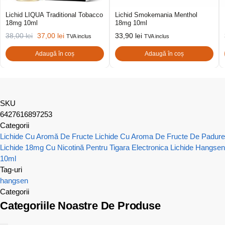
Lichid LIQUA Traditional Tobacco
Lichid Smokemania Menthol
18mg 10ml
18mg 10ml
38,00
lei
37,00
lei
33,90
lei
TVA inclus
TVA inclus
Adaugă în coș
Adaugă în coș
SKU
6427616897253
Categorii
Lichide Cu Aromă De Fructe
Lichide Cu Aroma De Fructe De Padure
Lichide 18mg Cu Nicotină Pentru Tigara Electronica
Lichide Hangsen
10ml
Tag-uri
hangsen
Categorii
Categoriile Noastre De Produse