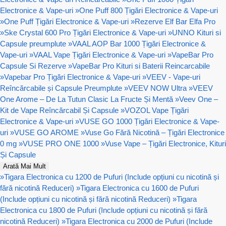
Electronice & Vape-uri
»
One Puff 800 Țigări Electronice & Vape-uri
»
One Puff Țigări Electronice & Vape-uri
»
Rezerve Elf Bar Elfa Pro
»
Ske Crystal 600 Pro Țigări Electronice & Vape-uri
»
UNNO Kituri si
Capsule preumplute
»
VAAL AOP Bar 1000 Țigări Electronice &
Vape-uri
»
VAAL Vape Țigări Electronice & Vape-uri
»
VapeBar Pro
Capsule Si Rezerve
»
VapeBar Pro Kituri si Baterii Reincarcabile
»
Vapebar Pro Țigări Electronice & Vape-uri
»
VEEV - Vape-uri
Reîncărcabile și Capsule Preumplute
»
VEEV NOW Ultra
»
VEEV
One Arome – De La Tutun Clasic La Fructe Și Mentă
»
Veev One –
Kit de Vape Reîncărcabil Și Capsule
»
VOZOL Vape Țigări
Electronice & Vape-uri
»
VUSE GO 1000 Țigări Electronice & Vape-
uri
»
VUSE GO AROME
»
Vuse Go Fără Nicotină – Țigări Electronice
0 mg
»
VUSE PRO ONE 1000
»
Vuse Vape – Țigări Electronice, Kituri
Și Capsule
Arată Mai Mult
»
Tigara Electronica cu 1200 de Pufuri (Include opțiuni cu nicotină și
fără nicotină Reduceri)
»
Tigara Electronica cu 1600 de Pufuri
(Include opțiuni cu nicotină și fără nicotină Reduceri)
»
Tigara
Electronica cu 1800 de Pufuri (Include opțiuni cu nicotină și fără
nicotină Reduceri)
»
Tigara Electronica cu 2000 de Pufuri (Include