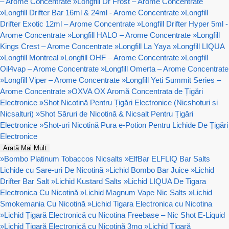
– Arome Concentrate
»
Longfill Dr Frost – Arome Concentrate
»
Longfill Drifter Bar 16ml & 24ml - Arome Concentrate
»
Longfill
Drifter Exotic 12ml – Arome Concentrate
»
Longfill Drifter Hyper 5ml -
Arome Concentrate
»
Longfill HALO – Arome Concentrate
»
Longfill
Kings Crest – Arome Concentrate
»
Longfill La Yaya
»
Longfill LIQUA
»
Longfill Montreal
»
Longfill OHF – Arome Concentrate
»
Longfill
Oil4vap – Arome Concentrate
»
Longfill Omerta – Arome Concentrate
»
Longfill Viper – Arome Concentrate
»
Longfill Yeti Summit Series –
Arome Concentrate
»
OXVA OX Aromă Concentrata de Țigări
Electronice
»
Shot Nicotină Pentru Țigări Electronice (Nicshoturi si
Nicsalturi)
»
Shot Săruri de Nicotină & Nicsalt Pentru Țigări
Electronice
»
Shot-uri Nicotină Pura e-Potion Pentru Lichide De Țigări
Electronice
Arată Mai Mult
»
Bombo Platinum Tobaccos Nicsalts
»
ElfBar ELFLIQ Bar Salts
Lichide cu Sare-uri De Nicotină
»
Lichid Bombo Bar Juice
»
Lichid
Drifter Bar Salt
»
Lichid Kustard Salts
»
Lichid LIQUA De Tigara
Electronica Cu Nicotină
»
Lichid Magnum Vape Nic Salts
»
Lichid
Smokemania Cu Nicotină
»
Lichid Tigara Electronica cu Nicotina
»
Lichid Țigară Electronică cu Nicotina Freebase – Nic Shot E-Liquid
»
Lichid Țigară Electronică cu Nicotină 3mg
»
Lichid Țigară