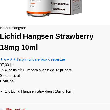
Brand:
Hangsen
Lichid Hangsen Strawberry
18mg 10ml
★
★
★
★
★
Fii primul care lasă o recenzie
37,00
lei
TVA inclus
Cumpără și câștigă
37 puncte
Stoc epuizat
Contine:
1 x Lichid Hangsen Strawberry 18mg 10ml
Stoc epuizat