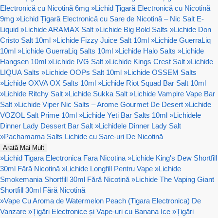
Electronică cu Nicotină 6mg
»
Lichid Țigară Electronică cu Nicotină
9mg
»
Lichid Țigară Electronică cu Sare de Nicotină – Nic Salt E-
Liquid
»
Lichide ARAMAX Salt
»
Lichide Big Bold Salts
»
Lichide Don
Cristo Salt 10ml
»
Lichide Fizzy Juice Salt 10ml
»
Lichide GuerraLiq
10ml
»
Lichide GuerraLiq Salts 10ml
»
Lichide Halo Salts
»
Lichide
Hangsen 10ml
»
Lichide IVG Salt
»
Lichide Kings Crest Salt
»
Lichide
LIQUA Salts
»
Lichide OOPs Salt 10ml
»
Lichide OSSEM Salts
»
Lichide OXVA OX Salts 10ml
»
Lichide Riot Squad Bar Salt 10ml
»
Lichide Ritchy Salt
»
Lichide Sukka Salt
»
Lichide Vampire Vape Bar
Salt
»
Lichide Viper Nic Salts – Arome Gourmet De Desert
»
Lichide
VOZOL Salt Prime 10ml
»
Lichide Yeti Bar Salts 10ml
»
Lichidele
Dinner Lady Dessert Bar Salt
»
Lichidele Dinner Lady Salt
»
Pachamama Salts Lichide cu Sare-uri De Nicotină
Arată Mai Mult
»
Lichid Tigara Electronica Fara Nicotina
»
Lichide King's Dew Shortfill
30ml Fără Nicotină
»
Lichide Longfill Pentru Vape
»
Lichide
Smokemania Shortfill 30ml Fără Nicotină
»
Lichide The Vaping Giant
Shortfill 30ml Fără Nicotină
»
Vape Cu Aroma de Watermelon Peach (Tigara Electronica) De
Vanzare
»
Țigări Electronice și Vape-uri cu Banana Ice
»
Țigări