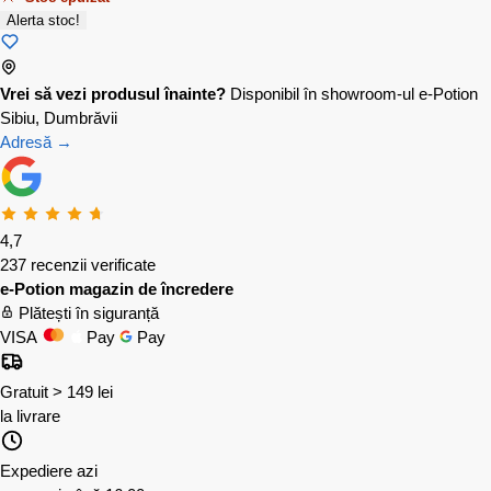
Alerta stoc!
Vrei să vezi produsul înainte?
Disponibil în showroom-ul e-Potion
Sibiu, Dumbrăvii
Adresă →
4,7
237 recenzii verificate
e-Potion magazin de încredere
Plătești în siguranță
VISA
Pay
Pay
Gratuit > 149 lei
la livrare
Expediere azi