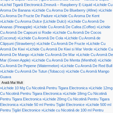
»
Lichid Țigară Electronică Zmeură – Raspberry E-Liquid
»
Lichide Cu
Aroma De Banana
»
Lichide Cu Aroma De Blueberry (Afine)
»
Lichide
Cu Aroma De Fructe De Padure
»
Lichide Cu Aroma De Kent
»
Lichide Cu Aroma Dulce (Lichide Dulci)
»
Lichide Cu Aromă De
Ananas (Pineapple)
»
Lichide Cu Aromă De Cafea (Coffee)
»
Lichide
Cu Aromă De Capsuni si Rodie
»
Lichide Cu Aromă De Cocos
(Coconut)
»
Lichide Cu Aromă De Cola
»
Lichide Cu Aromă de
Căpșuni (Strawberry)
»
Lichide Cu Aromă De Fructe
»
Lichide Cu
Aromă De Kiwi
»
Lichide Cu Aromă De Kiwi si Mar Verde
»
Lichide Cu
Aromă De Mango
»
Lichide Cu Aromă De Mar
»
Lichide Cu Aromă De
Mar (Green Apple)
»
Lichide Cu Aromă De Menta (Menthol)
»
Lichide
Cu Aromă De Pepene (Watermelon)
»
Lichide Cu Aromă De Red Bull
»
Lichide Cu Aromă De Tutun (Tobacco)
»
Lichide Cu Aromă Mango
Guava
Arată Mai Mult
»
Lichide 10 Mg Cu Nicotină Pentru Tigara Electronica
»
Lichide 12mg
Cu Nicotină Pentru Tigara Electronica
»
Lichide 18mg Cu Nicotină
Pentru Tigara Electronica
»
Lichide 20mg Cu Nicotină Pentru Tigara
Electronica
»
Lichide 50 ml Pentru Țigări Electronice
»
Lichide 500 ml
Pentru Țigări Electronice
»
Lichide cu Nicotină de 100 ml Pentru