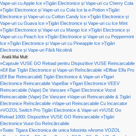
Vape-uri cu Apple Ice
»
Țigări Electronice și Vape-uri cu Cherry Cola
»
Țigări Electronice și Vape-uri cu Cola Ice la e-Potion
»
Țigări
Electronice și Vape-uri cu Cotton Candy Ice
»
Țigări Electronice și
Vape-uri cu Guava Ice
»
Țigări Electronice și Vape-uri cu Ice Mint
»
Țigări Electronice și Vape-uri cu Mango Ice
»
Țigări Electronice și
Vape-uri cu Peach Ice
»
Țigări Electronice și Vape-uri cu Peppermint
Ice
»
Țigări Electronice și Vape-uri cu Pineapple Ice
»
Țigări
Electronice și Vape-uri Fără Nicotină
Arată Mai Mult
»
Capsule VUSE GO Reload pentru Dispozitive VUSE Reincarcabile
»
Elf Bar Țigări Electronice și Vape-uri Reîncărcabile
»
Elfbar Elfa Pro
(Elf Bar Reincarcabil) Țigări Electronice & Vape-uri
»
Tigari
Electronice Reincarcabile VapeBar
»
Tigari Electronice VEEV
Reincarcabile (Vape) De Vanzare
»
Tigari Electronice Vozol
Reincarcabile (Vape) De Vanzare
»
Vape-uri Reincarcabile & Țigări
Electronice Reîncărcabile
»
Vape-uri Reincarcabile Cu Incarcator
»
VOZOL Switch Pro Țigări Electronice & Vape-uri
»
VUSE Go
Reload 1000: Dispozitive VUSE GO Reincarcabile
»
Țigări
Electronice Vuse Go Reîncărcabile
»
Toate: Tigara Electronica de unica folosinta
»
Arome VOZOL