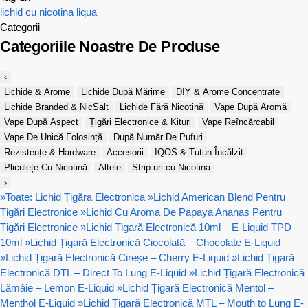
lichid cu nicotina
liqua
Categorii
Categoriile Noastre De Produse
‹
Lichide & Arome
Lichide După Mărime
DIY & Arome Concentrate
Lichide Branded & NicSalt
Lichide Fără Nicotină
Vape După Aromă
Vape După Aspect
Țigări Electronice & Kituri
Vape Reîncărcabil
Vape De Unică Folosință
După Număr De Pufuri
Rezistențe & Hardware
Accesorii
IQOS & Tutun Încălzit
Pliculețe Cu Nicotină
Altele
Strip-uri cu Nicotina
›
»
Toate: Lichid Țigăra Electronica
»
Lichid American Blend Pentru
Țigări Electronice
»
Lichid Cu Aroma De Papaya Ananas Pentru
Țigări Electronice
»
Lichid Țigară Electronică 10ml – E-Liquid TPD
10ml
»
Lichid Țigară Electronică Ciocolată – Chocolate E-Liquid
»
Lichid Țigară Electronică Cireșe – Cherry E-Liquid
»
Lichid Țigară
Electronică DTL – Direct To Lung E-Liquid
»
Lichid Țigară Electronică
Lămâie – Lemon E-Liquid
»
Lichid Țigară Electronică Mentol –
Menthol E-Liquid
»
Lichid Țigară Electronică MTL – Mouth to Lung E-