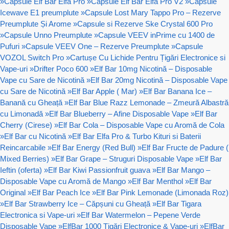
»
Capsule Elf Bar Elfa Pro
»
Capsule Elf Bar Elfa Pro V2
»
Capsule
Icewave E1 preumplute
»
Capsule Lost Mary Tappo Pro – Rezerve
Preumplute Și Arome
»
Capsule si Rezerve Ske Crystal 600 Pro
»
Capsule Unno Preumplute
»
Capsule VEEV inPrime cu 1400 de
Pufuri
»
Capsule VEEV One – Rezerve Preumplute
»
Capsule
VOZOL Switch Pro
»
Cartușe Cu Lichide Pentru Țigări Electronice si
Vape-uri
»
Drifter Poco 600
»
Elf Bar 10mg Nicotină – Disposable
Vape cu Sare de Nicotină
»
Elf Bar 20mg Nicotină – Disposable Vape
cu Sare de Nicotină
»
Elf Bar Apple ( Mar)
»
Elf Bar Banana Ice –
Banană cu Gheață
»
Elf Bar Blue Razz Lemonade – Zmeură Albastră
cu Limonadă
»
Elf Bar Blueberry – Afine Disposable Vape
»
Elf Bar
Cherry (Cirese)
»
Elf Bar Cola – Disposable Vape cu Aromă de Cola
»
Elf Bar cu Nicotină
»
Elf Bar Elfa Pro & Turbo Kituri si Baterii
Reincarcabile
»
Elf Bar Energy (Red Bull)
»
Elf Bar Fructe de Padure (
Mixed Berries)
»
Elf Bar Grape – Struguri Disposable Vape
»
Elf Bar
Ieftin (oferta)
»
Elf Bar Kiwi Passionfruit guava
»
Elf Bar Mango –
Disposable Vape cu Aromă de Mango
»
Elf Bar Menthol
»
Elf Bar
Original
»
Elf Bar Peach Ice
»
Elf Bar Pink Lemonade (Limonada Roz)
»
Elf Bar Strawberry Ice – Căpșuni cu Gheață
»
Elf Bar Tigara
Electronica si Vape-uri
»
Elf Bar Watermelon – Pepene Verde
Disposable Vape
»
ElfBar 1000 Țigări Electronice & Vape-uri
»
ElfBar