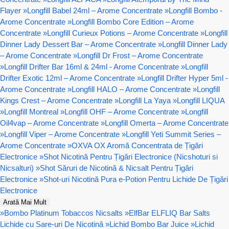
Flayer
»
Longfill Babel 24ml – Arome Concentrate
»
Longfill Bombo -
Arome Concentrate
»
Longfill Bombo Core Edition – Arome
Concentrate
»
Longfill Curieux Potions – Arome Concentrate
»
Longfill
Dinner Lady Dessert Bar – Arome Concentrate
»
Longfill Dinner Lady
– Arome Concentrate
»
Longfill Dr Frost – Arome Concentrate
»
Longfill Drifter Bar 16ml & 24ml - Arome Concentrate
»
Longfill
Drifter Exotic 12ml – Arome Concentrate
»
Longfill Drifter Hyper 5ml -
Arome Concentrate
»
Longfill HALO – Arome Concentrate
»
Longfill
Kings Crest – Arome Concentrate
»
Longfill La Yaya
»
Longfill LIQUA
»
Longfill Montreal
»
Longfill OHF – Arome Concentrate
»
Longfill
Oil4vap – Arome Concentrate
»
Longfill Omerta – Arome Concentrate
»
Longfill Viper – Arome Concentrate
»
Longfill Yeti Summit Series –
Arome Concentrate
»
OXVA OX Aromă Concentrata de Țigări
Electronice
»
Shot Nicotină Pentru Țigări Electronice (Nicshoturi si
Nicsalturi)
»
Shot Săruri de Nicotină & Nicsalt Pentru Țigări
Electronice
»
Shot-uri Nicotină Pura e-Potion Pentru Lichide De Țigări
Electronice
Arată Mai Mult
»
Bombo Platinum Tobaccos Nicsalts
»
ElfBar ELFLIQ Bar Salts
Lichide cu Sare-uri De Nicotină
»
Lichid Bombo Bar Juice
»
Lichid