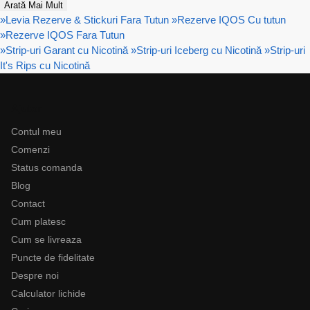
Arată Mai Mult
»
Levia Rezerve & Stickuri Fara Tutun
»
Rezerve IQOS Cu tutun
»
Rezerve IQOS Fara Tutun
»
Strip-uri Garant cu Nicotină
»
Strip-uri Iceberg cu Nicotină
»
Strip-uri
It's Rips cu Nicotină
Ajutor
Contul meu
Comenzi
Status comanda
Blog
Contact
Cum platesc
Cum se livreaza
Puncte de fidelitate
Despre noi
Calculator lichide