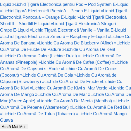
Liquid
»
Lichid Țigară Electronică pentru Pod – Pod System E-Liquid
»
Lichid Țigară Electronică Piersică – Peach E-Liquid
»
Lichid Țigară
Electronică Portocală – Orange E-Liquid
»
Lichid Țigară Electronică
Shortfill – Shortfill E-Liquid
»
Lichid Țigară Electronică Struguri –
Grape E-Liquid
»
Lichid Țigară Electronică Vanilie – Vanilla E-Liquid
»
Lichid Țigară Electronică Zmeură – Raspberry E-Liquid
»
Lichide Cu
Aroma De Banana
»
Lichide Cu Aroma De Blueberry (Afine)
»
Lichide
Cu Aroma De Fructe De Padure
»
Lichide Cu Aroma De Kent
»
Lichide Cu Aroma Dulce (Lichide Dulci)
»
Lichide Cu Aromă De
Ananas (Pineapple)
»
Lichide Cu Aromă De Cafea (Coffee)
»
Lichide
Cu Aromă De Capsuni si Rodie
»
Lichide Cu Aromă De Cocos
(Coconut)
»
Lichide Cu Aromă De Cola
»
Lichide Cu Aromă de
Căpșuni (Strawberry)
»
Lichide Cu Aromă De Fructe
»
Lichide Cu
Aromă De Kiwi
»
Lichide Cu Aromă De Kiwi si Mar Verde
»
Lichide Cu
Aromă De Mango
»
Lichide Cu Aromă De Mar
»
Lichide Cu Aromă De
Mar (Green Apple)
»
Lichide Cu Aromă De Menta (Menthol)
»
Lichide
Cu Aromă De Pepene (Watermelon)
»
Lichide Cu Aromă De Red Bull
»
Lichide Cu Aromă De Tutun (Tobacco)
»
Lichide Cu Aromă Mango
Guava
Arată Mai Mult