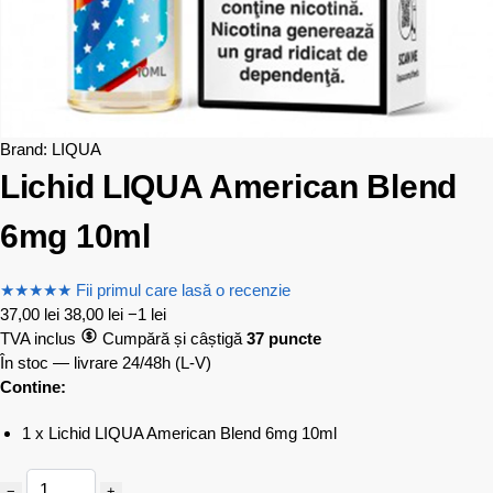
Brand:
LIQUA
Lichid LIQUA American Blend
6mg 10ml
★
★
★
★
★
Fii primul care lasă o recenzie
37,00
lei
38,00
lei
−1 lei
TVA inclus
Cumpără și câștigă
37 puncte
În stoc — livrare 24/48h
(L-V)
Contine:
1 x Lichid LIQUA American Blend 6mg 10ml
−
+