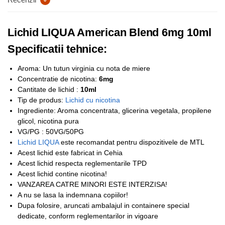
Lichid LIQUA American Blend 6mg 10ml
Specificatii tehnice:
Aroma: Un tutun virginia cu nota de miere
Concentratie de nicotina:
6mg
Cantitate de lichid :
10ml
Tip de produs:
Lichid cu nicotina
Ingrediente: Aroma concentrata, glicerina vegetala, propilene
glicol, nicotina pura
VG/PG : 50VG/50PG
Lichid LIQUA
este recomandat pentru dispozitivele de MTL
Acest lichid este fabricat in Cehia
Acest lichid respecta reglementarile TPD
Acest lichid contine nicotina!
VANZAREA CATRE MINORI ESTE INTERZISA!
A nu se lasa la indemnana copiilor!
Dupa folosire, aruncati ambalajul in containere special
dedicate, conform reglementarilor in vigoare