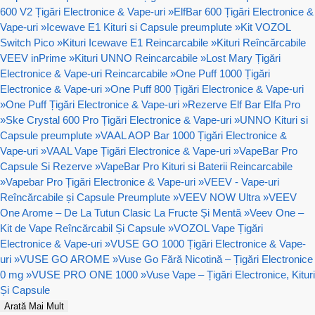
600 V2 Țigări Electronice & Vape-uri
»
ElfBar 600 Țigări Electronice &
Vape-uri
»
Icewave E1 Kituri si Capsule preumplute
»
Kit VOZOL
Switch Pico
»
Kituri Icewave E1 Reincarcabile
»
Kituri Reîncărcabile
VEEV inPrime
»
Kituri UNNO Reincarcabile
»
Lost Mary Țigări
Electronice & Vape-uri Reincarcabile
»
One Puff 1000 Țigări
Electronice & Vape-uri
»
One Puff 800 Țigări Electronice & Vape-uri
»
One Puff Țigări Electronice & Vape-uri
»
Rezerve Elf Bar Elfa Pro
»
Ske Crystal 600 Pro Țigări Electronice & Vape-uri
»
UNNO Kituri si
Capsule preumplute
»
VAAL AOP Bar 1000 Țigări Electronice &
Vape-uri
»
VAAL Vape Țigări Electronice & Vape-uri
»
VapeBar Pro
Capsule Si Rezerve
»
VapeBar Pro Kituri si Baterii Reincarcabile
»
Vapebar Pro Țigări Electronice & Vape-uri
»
VEEV - Vape-uri
Reîncărcabile și Capsule Preumplute
»
VEEV NOW Ultra
»
VEEV
One Arome – De La Tutun Clasic La Fructe Și Mentă
»
Veev One –
Kit de Vape Reîncărcabil Și Capsule
»
VOZOL Vape Țigări
Electronice & Vape-uri
»
VUSE GO 1000 Țigări Electronice & Vape-
uri
»
VUSE GO AROME
»
Vuse Go Fără Nicotină – Țigări Electronice
0 mg
»
VUSE PRO ONE 1000
»
Vuse Vape – Țigări Electronice, Kituri
Și Capsule
Arată Mai Mult