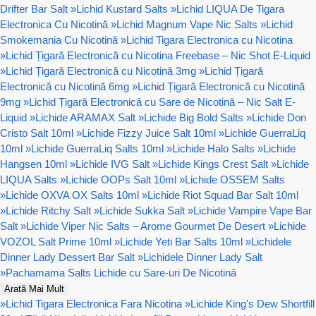
Drifter Bar Salt
»
Lichid Kustard Salts
»
Lichid LIQUA De Tigara
Electronica Cu Nicotină
»
Lichid Magnum Vape Nic Salts
»
Lichid
Smokemania Cu Nicotină
»
Lichid Tigara Electronica cu Nicotina
»
Lichid Țigară Electronică cu Nicotina Freebase – Nic Shot E-Liquid
»
Lichid Țigară Electronică cu Nicotină 3mg
»
Lichid Țigară
Electronică cu Nicotină 6mg
»
Lichid Țigară Electronică cu Nicotină
9mg
»
Lichid Țigară Electronică cu Sare de Nicotină – Nic Salt E-
Liquid
»
Lichide ARAMAX Salt
»
Lichide Big Bold Salts
»
Lichide Don
Cristo Salt 10ml
»
Lichide Fizzy Juice Salt 10ml
»
Lichide GuerraLiq
10ml
»
Lichide GuerraLiq Salts 10ml
»
Lichide Halo Salts
»
Lichide
Hangsen 10ml
»
Lichide IVG Salt
»
Lichide Kings Crest Salt
»
Lichide
LIQUA Salts
»
Lichide OOPs Salt 10ml
»
Lichide OSSEM Salts
»
Lichide OXVA OX Salts 10ml
»
Lichide Riot Squad Bar Salt 10ml
»
Lichide Ritchy Salt
»
Lichide Sukka Salt
»
Lichide Vampire Vape Bar
Salt
»
Lichide Viper Nic Salts – Arome Gourmet De Desert
»
Lichide
VOZOL Salt Prime 10ml
»
Lichide Yeti Bar Salts 10ml
»
Lichidele
Dinner Lady Dessert Bar Salt
»
Lichidele Dinner Lady Salt
»
Pachamama Salts Lichide cu Sare-uri De Nicotină
Arată Mai Mult
»
Lichid Tigara Electronica Fara Nicotina
»
Lichide King's Dew Shortfill