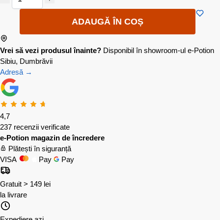
ADAUGĂ ÎN COȘ
Vrei să vezi produsul înainte?
Disponibil în showroom-ul e-Potion
Sibiu, Dumbrăvii
Adresă →
4,7
237 recenzii verificate
e-Potion magazin de încredere
Plătești în siguranță
VISA
Pay
Pay
Gratuit > 149 lei
la livrare
Expediere azi