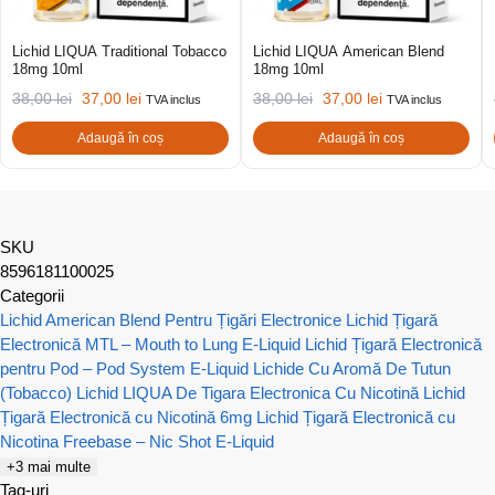
Lichid LIQUA Traditional Tobacco
Lichid LIQUA American Blend
18mg 10ml
18mg 10ml
38,00
lei
37,00
lei
38,00
lei
37,00
lei
TVA inclus
TVA inclus
Adaugă în coș
Adaugă în coș
SKU
8596181100025
Categorii
Lichid American Blend Pentru Țigări Electronice
Lichid Țigară
Electronică MTL – Mouth to Lung E-Liquid
Lichid Țigară Electronică
pentru Pod – Pod System E-Liquid
Lichide Cu Aromă De Tutun
(Tobacco)
Lichid LIQUA De Tigara Electronica Cu Nicotină
Lichid
Țigară Electronică cu Nicotină 6mg
Lichid Țigară Electronică cu
Nicotina Freebase – Nic Shot E-Liquid
+3 mai multe
Tag-uri