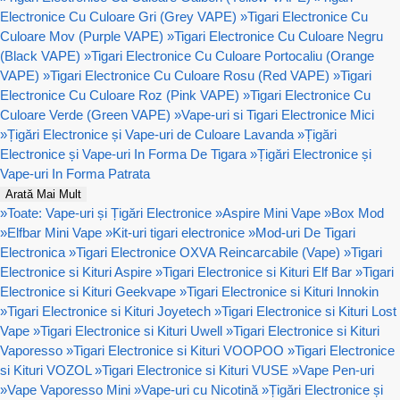
Electronice Cu Culoare Gri (Grey VAPE)
»
Tigari Electronice Cu
Culoare Mov (Purple VAPE)
»
Tigari Electronice Cu Culoare Negru
(Black VAPE)
»
Tigari Electronice Cu Culoare Portocaliu (Orange
VAPE)
»
Tigari Electronice Cu Culoare Rosu (Red VAPE)
»
Tigari
Electronice Cu Culoare Roz (Pink VAPE)
»
Tigari Electronice Cu
Culoare Verde (Green VAPE)
»
Vape-uri si Tigari Electronice Mici
»
Țigări Electronice și Vape-uri de Culoare Lavanda
»
Țigări
Electronice și Vape-uri In Forma De Tigara
»
Țigări Electronice și
Vape-uri In Forma Patrata
Arată Mai Mult
»
Toate: Vape-uri și Țigări Electronice
»
Aspire Mini Vape
»
Box Mod
»
Elfbar Mini Vape
»
Kit-uri tigari electronice
»
Mod-uri De Tigari
Electronica
»
Tigari Electronice OXVA Reincarcabile (Vape)
»
Tigari
Electronice si Kituri Aspire
»
Tigari Electronice si Kituri Elf Bar
»
Tigari
Electronice si Kituri Geekvape
»
Tigari Electronice si Kituri Innokin
»
Tigari Electronice si Kituri Joyetech
»
Tigari Electronice si Kituri Lost
Vape
»
Tigari Electronice si Kituri Uwell
»
Tigari Electronice si Kituri
Vaporesso
»
Tigari Electronice si Kituri VOOPOO
»
Tigari Electronice
si Kituri VOZOL
»
Tigari Electronice si Kituri VUSE
»
Vape Pen-uri
»
Vape Vaporesso Mini
»
Vape-uri cu Nicotină
»
Țigări Electronice și