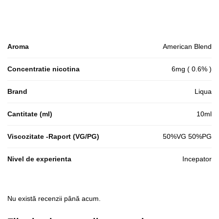
Aroma
American Blend
Concentratie nicotina
6mg ( 0.6% )
Brand
Liqua
Cantitate (ml)
10ml
Viscozitate -Raport (VG/PG)
50%VG 50%PG
Nivel de experienta
Incepator
Nu există recenzii până acum.