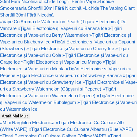
30ml Fără Nicotină
»
Lichide Longfill Pentru Vape
»
Lichide
Smokemania Shortfill 30ml Fără Nicotină
»
Lichide The Vaping Giant
Shortfill 30ml Fără Nicotină
»
Vape Cu Aroma de Watermelon Peach (Tigara Electronica) De
Vanzare
»
Țigări Electronice și Vape-uri cu Banana Ice
»
Țigări
Electronice și Vape-uri cu Berry Watermelon
»
Țigări Electronice și
Vape-uri cu Blueberry Ice
»
Țigări Electronice și Vape-uri cu Capsuni
(Strawberry)
»
Țigări Electronice și Vape-uri cu Cherry Ice
»
Țigări
Electronice și Vape-uri cu Cola
»
Țigări Electronice și Vape-uri cu
Grape Ice
»
Țigări Electronice și Vape-uri cu Mango
»
Țigări
Electronice și Vape-uri cu Menta
»
Țigări Electronice și Vape-uri cu
Pepene
»
Țigări Electronice și Vape-uri cu Strawberry Banana
»
Țigări
Electronice și Vape-uri cu Strawberry Ice
»
Țigări Electronice și Vape-
uri cu Strawberry Watermelon (Căpșuni și Pepene)
»
Țigări
Electronice și Vape-uri cu Watermelon (Pepene)
»
Țigări Electronice
și Vape-uri cu Watermelon Bubblegum
»
Țigări Electronice și Vape-uri
cu Watermelon Ice
Arată Mai Mult
»
Mini Narghilea Electronica
»
Tigari Electronice Cu Culoare Alb
(White VAPE)
»
Tigari Electronice Cu Culoare Albastru (Blue VAPE)
»
Tigari Electronice Cu Culoare Galben (Yellow VAPE)
»
Tigari