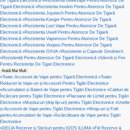
De Țigară Electronică
»
Rezistenta Geekvape Pentru Atomizor De
Țigară Electronică
»
Rezistenta Innokin Pentru Atomizor De Țigară
Electronică
»
Rezistenta Joyetech Pentru Atomizor De Țigară
Electronică
»
Rezistenta Kanger Pentru Atomizor De Țigară
Electronică
»
Rezistenta Lost Vape Pentru Atomizor De Țigară
Electronică
»
Rezistenta Uwell Pentru Atomizor De Țigară
Electronică
»
Rezistenta Vaporesso Pentru Atomizor De Țigară
Electronică
»
Rezistenta Voopoo Pentru Atomizor De Țigară
Electronică
»
Rezistente OXVA
»
Rezistente si Capsule Smoktech
»
Rezistență Pentru Atomizor De Țigară Electronică
»
Sârmă și Fire
Pentru Rezistențe De Țigari Electronice
Arată Mai Mult
»
Toate: Accesorii de Vape pentru Țigară Electronică
»
Toate:
Reduceri la Vape-uri și Accesorii Pentru Tigări Electronice
»
Acumulatori și Baterii de Vape pentru Țigări Electronice
»
Cabluri de
Încărcare pentru Țigări Electronice
»
Flacoane de Lichid pentru Țigări
Electronice
»
Muștiucuri (drip tip-uri) pentru Țigări Electronice
»
Unelte
și Accesorii de Vape pentru Țigări Electronice
»
Wrap-uri și Folii
pentru Acumulatori de Vape
»
Încărcătoare de Vape pentru Țigări
Electronice
»
DELIA Rezerve si Stickuri pentru IQOS ILUMA
»
Fiit Rezerve &