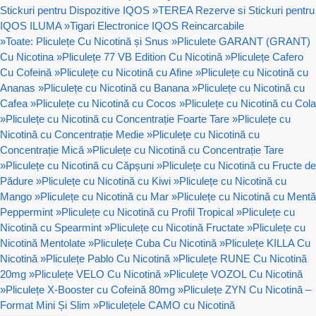
Stickuri pentru Dispozitive IQOS
»
TEREA Rezerve si Stickuri pentru
IQOS ILUMA
»
Tigari Electronice IQOS Reincarcabile
»
Toate: Pliculețe Cu Nicotină și Snus
»
Pliculete GARANT (GRANT)
Cu Nicotina
»
Pliculețe 77 VB Edition Cu Nicotină
»
Pliculețe Cafero
Cu Cofeină
»
Pliculețe cu Nicotină cu Afine
»
Pliculețe cu Nicotină cu
Ananas
»
Pliculețe cu Nicotină cu Banana
»
Pliculețe cu Nicotină cu
Cafea
»
Pliculețe cu Nicotină cu Cocos
»
Pliculețe cu Nicotină cu Cola
»
Pliculețe cu Nicotină cu Concentrație Foarte Tare
»
Pliculețe cu
Nicotină cu Concentrație Medie
»
Pliculețe cu Nicotină cu
Concentrație Mică
»
Pliculețe cu Nicotină cu Concentrație Tare
»
Pliculețe cu Nicotină cu Căpșuni
»
Pliculețe cu Nicotină cu Fructe de
Pădure
»
Pliculețe cu Nicotină cu Kiwi
»
Pliculețe cu Nicotină cu
Mango
»
Pliculețe cu Nicotină cu Mar
»
Pliculețe cu Nicotină cu Mentă
Peppermint
»
Pliculețe cu Nicotină cu Profil Tropical
»
Pliculețe cu
Nicotină cu Spearmint
»
Pliculețe cu Nicotină Fructate
»
Pliculețe cu
Nicotină Mentolate
»
Pliculețe Cuba Cu Nicotină
»
Pliculețe KILLA Cu
Nicotină
»
Pliculețe Pablo Cu Nicotină
»
Pliculețe RUNE Cu Nicotină
20mg
»
Pliculețe VELO Cu Nicotină
»
Pliculețe VOZOL Cu Nicotină
»
Pliculețe X-Booster cu Cofeină 80mg
»
Pliculețe ZYN Cu Nicotină –
Format Mini Și Slim
»
Pliculețele CAMO cu Nicotină