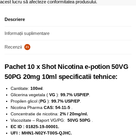
acest lucru să afecteze conformitatea produsului.
Descriere
Informații suplimentare
Recenzii
21
Pachet 10 x Shot Nicotina e-potion 50VG
50PG 20mg 10ml specificatii tehnice:
Cantitate:
100ml
.
Glicerina vegetala (
VG
):
99.7% USP/EP
.
Propilen glicol (
PG
):
99.7% USP/EP
.
Nicotina Pharma
CAS: 54-11-5
.
Concentratie de nicotina:
2% / 20mg/ml.
Viscozitate – Raport VG/PG:
50VG 50PG
.
EC ID : 01825-19-00001.
UFI : MHN1-N02Y-T00S-QJHC.