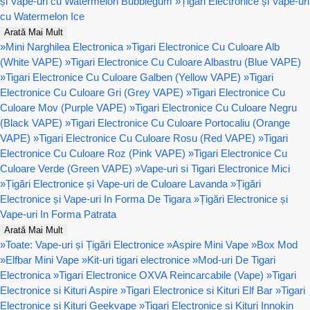
și Vape-uri cu Watermelon Bubblegum
»
Țigări Electronice și Vape-uri
cu Watermelon Ice
Arată Mai Mult
»
Mini Narghilea Electronica
»
Tigari Electronice Cu Culoare Alb
(White VAPE)
»
Tigari Electronice Cu Culoare Albastru (Blue VAPE)
»
Tigari Electronice Cu Culoare Galben (Yellow VAPE)
»
Tigari
Electronice Cu Culoare Gri (Grey VAPE)
»
Tigari Electronice Cu
Culoare Mov (Purple VAPE)
»
Tigari Electronice Cu Culoare Negru
(Black VAPE)
»
Tigari Electronice Cu Culoare Portocaliu (Orange
VAPE)
»
Tigari Electronice Cu Culoare Rosu (Red VAPE)
»
Tigari
Electronice Cu Culoare Roz (Pink VAPE)
»
Tigari Electronice Cu
Culoare Verde (Green VAPE)
»
Vape-uri si Tigari Electronice Mici
»
Țigări Electronice și Vape-uri de Culoare Lavanda
»
Țigări
Electronice și Vape-uri In Forma De Tigara
»
Țigări Electronice și
Vape-uri In Forma Patrata
Arată Mai Mult
»
Toate: Vape-uri și Țigări Electronice
»
Aspire Mini Vape
»
Box Mod
»
Elfbar Mini Vape
»
Kit-uri tigari electronice
»
Mod-uri De Tigari
Electronica
»
Tigari Electronice OXVA Reincarcabile (Vape)
»
Tigari
Electronice si Kituri Aspire
»
Tigari Electronice si Kituri Elf Bar
»
Tigari
Electronice si Kituri Geekvape
»
Tigari Electronice si Kituri Innokin