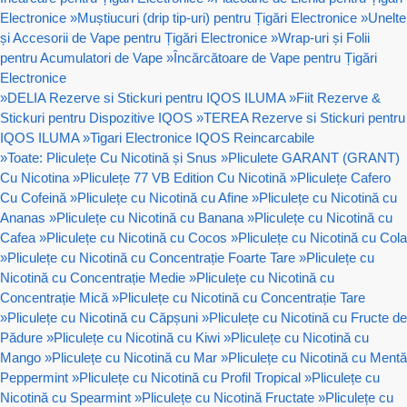
Electronice
»
Muștiucuri (drip tip-uri) pentru Țigări Electronice
»
Unelte
și Accesorii de Vape pentru Țigări Electronice
»
Wrap-uri și Folii
pentru Acumulatori de Vape
»
Încărcătoare de Vape pentru Țigări
Electronice
»
DELIA Rezerve si Stickuri pentru IQOS ILUMA
»
Fiit Rezerve &
Stickuri pentru Dispozitive IQOS
»
TEREA Rezerve si Stickuri pentru
IQOS ILUMA
»
Tigari Electronice IQOS Reincarcabile
»
Toate: Pliculețe Cu Nicotină și Snus
»
Pliculete GARANT (GRANT)
Cu Nicotina
»
Pliculețe 77 VB Edition Cu Nicotină
»
Pliculețe Cafero
Cu Cofeină
»
Pliculețe cu Nicotină cu Afine
»
Pliculețe cu Nicotină cu
Ananas
»
Pliculețe cu Nicotină cu Banana
»
Pliculețe cu Nicotină cu
Cafea
»
Pliculețe cu Nicotină cu Cocos
»
Pliculețe cu Nicotină cu Cola
»
Pliculețe cu Nicotină cu Concentrație Foarte Tare
»
Pliculețe cu
Nicotină cu Concentrație Medie
»
Pliculețe cu Nicotină cu
Concentrație Mică
»
Pliculețe cu Nicotină cu Concentrație Tare
»
Pliculețe cu Nicotină cu Căpșuni
»
Pliculețe cu Nicotină cu Fructe de
Pădure
»
Pliculețe cu Nicotină cu Kiwi
»
Pliculețe cu Nicotină cu
Mango
»
Pliculețe cu Nicotină cu Mar
»
Pliculețe cu Nicotină cu Mentă
Peppermint
»
Pliculețe cu Nicotină cu Profil Tropical
»
Pliculețe cu
Nicotină cu Spearmint
»
Pliculețe cu Nicotină Fructate
»
Pliculețe cu