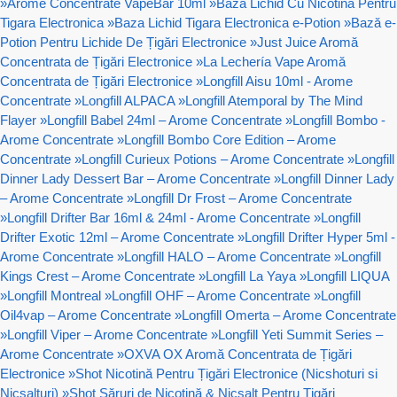
»
Arome Concentrate VapeBar 10ml
»
Baza Lichid Cu Nicotina Pentru
Tigara Electronica
»
Baza Lichid Tigara Electronica e-Potion
»
Bază e-
Potion Pentru Lichide De Țigări Electronice
»
Just Juice Aromă
Concentrata de Țigări Electronice
»
La Lechería Vape Aromă
Concentrata de Țigări Electronice
»
Longfill Aisu 10ml - Arome
Concentrate
»
Longfill ALPACA
»
Longfill Atemporal by The Mind
Flayer
»
Longfill Babel 24ml – Arome Concentrate
»
Longfill Bombo -
Arome Concentrate
»
Longfill Bombo Core Edition – Arome
Concentrate
»
Longfill Curieux Potions – Arome Concentrate
»
Longfill
Dinner Lady Dessert Bar – Arome Concentrate
»
Longfill Dinner Lady
– Arome Concentrate
»
Longfill Dr Frost – Arome Concentrate
»
Longfill Drifter Bar 16ml & 24ml - Arome Concentrate
»
Longfill
Drifter Exotic 12ml – Arome Concentrate
»
Longfill Drifter Hyper 5ml -
Arome Concentrate
»
Longfill HALO – Arome Concentrate
»
Longfill
Kings Crest – Arome Concentrate
»
Longfill La Yaya
»
Longfill LIQUA
»
Longfill Montreal
»
Longfill OHF – Arome Concentrate
»
Longfill
Oil4vap – Arome Concentrate
»
Longfill Omerta – Arome Concentrate
»
Longfill Viper – Arome Concentrate
»
Longfill Yeti Summit Series –
Arome Concentrate
»
OXVA OX Aromă Concentrata de Țigări
Electronice
»
Shot Nicotină Pentru Țigări Electronice (Nicshoturi si
Nicsalturi)
»
Shot Săruri de Nicotină & Nicsalt Pentru Țigări