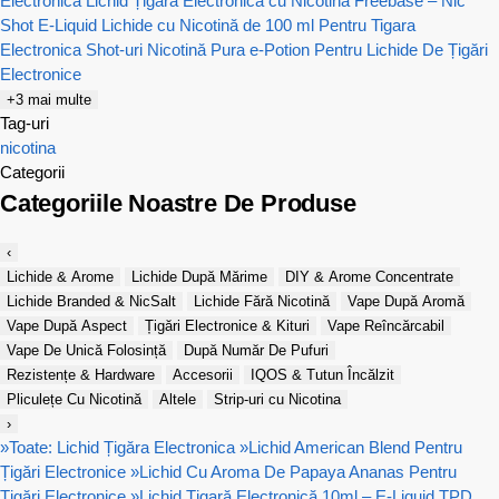
Electronica
Lichid Țigară Electronică cu Nicotina Freebase – Nic
Shot E-Liquid
Lichide cu Nicotină de 100 ml Pentru Tigara
Electronica
Shot-uri Nicotină Pura e-Potion Pentru Lichide De Țigări
Electronice
+3 mai multe
Tag-uri
nicotina
Categorii
Categoriile Noastre De Produse
‹
Lichide & Arome
Lichide După Mărime
DIY & Arome Concentrate
Lichide Branded & NicSalt
Lichide Fără Nicotină
Vape După Aromă
Vape După Aspect
Țigări Electronice & Kituri
Vape Reîncărcabil
Vape De Unică Folosință
După Număr De Pufuri
Rezistențe & Hardware
Accesorii
IQOS & Tutun Încălzit
Pliculețe Cu Nicotină
Altele
Strip-uri cu Nicotina
›
»
Toate: Lichid Țigăra Electronica
»
Lichid American Blend Pentru
Țigări Electronice
»
Lichid Cu Aroma De Papaya Ananas Pentru
Țigări Electronice
»
Lichid Țigară Electronică 10ml – E-Liquid TPD