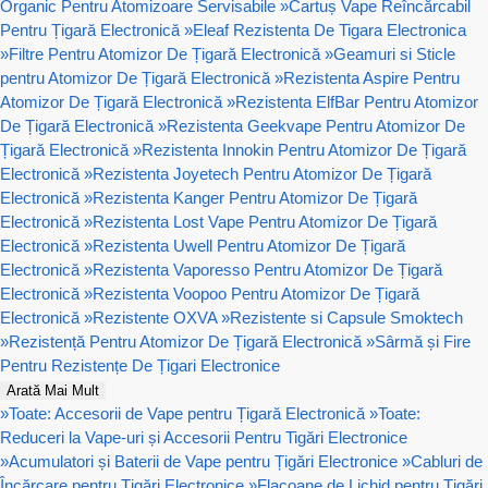
Organic Pentru Atomizoare Servisabile
»
Cartuș Vape Reîncărcabil
Pentru Țigară Electronică
»
Eleaf Rezistenta De Tigara Electronica
»
Filtre Pentru Atomizor De Țigară Electronică
»
Geamuri si Sticle
pentru Atomizor De Țigară Electronică
»
Rezistenta Aspire Pentru
Atomizor De Țigară Electronică
»
Rezistenta ElfBar Pentru Atomizor
De Țigară Electronică
»
Rezistenta Geekvape Pentru Atomizor De
Țigară Electronică
»
Rezistenta Innokin Pentru Atomizor De Țigară
Electronică
»
Rezistenta Joyetech Pentru Atomizor De Țigară
Electronică
»
Rezistenta Kanger Pentru Atomizor De Țigară
Electronică
»
Rezistenta Lost Vape Pentru Atomizor De Țigară
Electronică
»
Rezistenta Uwell Pentru Atomizor De Țigară
Electronică
»
Rezistenta Vaporesso Pentru Atomizor De Țigară
Electronică
»
Rezistenta Voopoo Pentru Atomizor De Țigară
Electronică
»
Rezistente OXVA
»
Rezistente si Capsule Smoktech
»
Rezistență Pentru Atomizor De Țigară Electronică
»
Sârmă și Fire
Pentru Rezistențe De Țigari Electronice
Arată Mai Mult
»
Toate: Accesorii de Vape pentru Țigară Electronică
»
Toate:
Reduceri la Vape-uri și Accesorii Pentru Tigări Electronice
»
Acumulatori și Baterii de Vape pentru Țigări Electronice
»
Cabluri de
Încărcare pentru Țigări Electronice
»
Flacoane de Lichid pentru Țigări