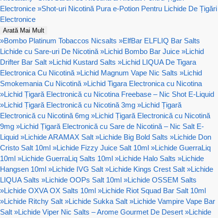
Electronice
»
Shot-uri Nicotină Pura e-Potion Pentru Lichide De Țigări
Electronice
Arată Mai Mult
»
Bombo Platinum Tobaccos Nicsalts
»
ElfBar ELFLIQ Bar Salts
Lichide cu Sare-uri De Nicotină
»
Lichid Bombo Bar Juice
»
Lichid
Drifter Bar Salt
»
Lichid Kustard Salts
»
Lichid LIQUA De Tigara
Electronica Cu Nicotină
»
Lichid Magnum Vape Nic Salts
»
Lichid
Smokemania Cu Nicotină
»
Lichid Tigara Electronica cu Nicotina
»
Lichid Țigară Electronică cu Nicotina Freebase – Nic Shot E-Liquid
»
Lichid Țigară Electronică cu Nicotină 3mg
»
Lichid Țigară
Electronică cu Nicotină 6mg
»
Lichid Țigară Electronică cu Nicotină
9mg
»
Lichid Țigară Electronică cu Sare de Nicotină – Nic Salt E-
Liquid
»
Lichide ARAMAX Salt
»
Lichide Big Bold Salts
»
Lichide Don
Cristo Salt 10ml
»
Lichide Fizzy Juice Salt 10ml
»
Lichide GuerraLiq
10ml
»
Lichide GuerraLiq Salts 10ml
»
Lichide Halo Salts
»
Lichide
Hangsen 10ml
»
Lichide IVG Salt
»
Lichide Kings Crest Salt
»
Lichide
LIQUA Salts
»
Lichide OOPs Salt 10ml
»
Lichide OSSEM Salts
»
Lichide OXVA OX Salts 10ml
»
Lichide Riot Squad Bar Salt 10ml
»
Lichide Ritchy Salt
»
Lichide Sukka Salt
»
Lichide Vampire Vape Bar
Salt
»
Lichide Viper Nic Salts – Arome Gourmet De Desert
»
Lichide