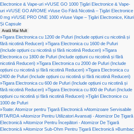
Electronice & Vape-uri
»
VUSE GO 1000 Țigări Electronice & Vape-
uri
»
VUSE GO AROME
»
Vuse Go Fără Nicotină – Țigări Electronice
0 mg
»
VUSE PRO ONE 1000
»
Vuse Vape – Țigări Electronice, Kituri
Și Capsule
Arată Mai Mult
»
Tigara Electronica cu 1200 de Pufuri (Include opțiuni cu nicotină și
fără nicotină Reduceri)
»
Tigara Electronica cu 1600 de Pufuri
(Include opțiuni cu nicotină și fără nicotină Reduceri)
»
Tigara
Electronica cu 1800 de Pufuri (Include opțiuni cu nicotină și fără
nicotină Reduceri)
»
Tigara Electronica cu 2000 de Pufuri (Include
opțiuni cu nicotină și fără nicotină Reduceri)
»
Tigara Electronica cu
2400 de Pufuri (Include opțiuni cu nicotină și fără nicotină Reduceri)
»
Tigara Electronica cu 600 de Pufuri (Include opțiuni cu nicotină și
fără nicotină Reduceri)
»
Tigara Electronica cu 800 de Pufuri (Include
opțiuni cu nicotină și fără nicotină Reduceri)
»
Țigări Electronice cu
1000 de Pufuri
»
Toate: Atomizor pentru Țigară Electronică
»
Atomizoare Servisabile
RTA/RDA
»
Atomizor Pentru Utilizatori Avansați - Atomizor De Țigară
Electronică
»
Atomizor Pentru Începători - Atomizor De Țigară
Electronică
»
Atomizor Sub-Ohm Pentru Țigară Electronică
»
Bumbac