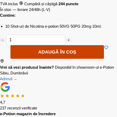
TVA inclus
Cumpără și câștigă
244 puncte
În stoc — livrare 24/48h
(L-V)
Contine:
10 Shot-uri de Nicotina e-potion 50VG 50PG 20mg 10ml.
−
+
ADAUGĂ ÎN COȘ
Vrei să vezi produsul înainte?
Disponibil în showroom-ul e-Potion
Sibiu, Dumbrăvii
Adresă →
4,7
237 recenzii verificate
e-Potion magazin de încredere