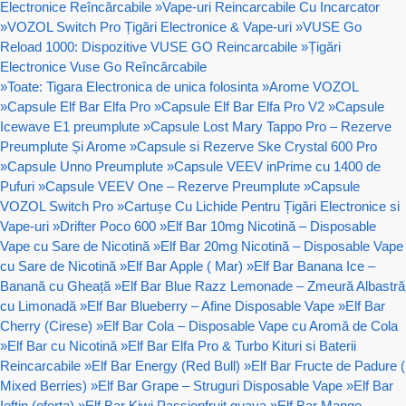
Electronice Reîncărcabile
»
Vape-uri Reincarcabile Cu Incarcator
»
VOZOL Switch Pro Țigări Electronice & Vape-uri
»
VUSE Go
Reload 1000: Dispozitive VUSE GO Reincarcabile
»
Țigări
Electronice Vuse Go Reîncărcabile
»
Toate: Tigara Electronica de unica folosinta
»
Arome VOZOL
»
Capsule Elf Bar Elfa Pro
»
Capsule Elf Bar Elfa Pro V2
»
Capsule
Icewave E1 preumplute
»
Capsule Lost Mary Tappo Pro – Rezerve
Preumplute Și Arome
»
Capsule si Rezerve Ske Crystal 600 Pro
»
Capsule Unno Preumplute
»
Capsule VEEV inPrime cu 1400 de
Pufuri
»
Capsule VEEV One – Rezerve Preumplute
»
Capsule
VOZOL Switch Pro
»
Cartușe Cu Lichide Pentru Țigări Electronice si
Vape-uri
»
Drifter Poco 600
»
Elf Bar 10mg Nicotină – Disposable
Vape cu Sare de Nicotină
»
Elf Bar 20mg Nicotină – Disposable Vape
cu Sare de Nicotină
»
Elf Bar Apple ( Mar)
»
Elf Bar Banana Ice –
Banană cu Gheață
»
Elf Bar Blue Razz Lemonade – Zmeură Albastră
cu Limonadă
»
Elf Bar Blueberry – Afine Disposable Vape
»
Elf Bar
Cherry (Cirese)
»
Elf Bar Cola – Disposable Vape cu Aromă de Cola
»
Elf Bar cu Nicotină
»
Elf Bar Elfa Pro & Turbo Kituri si Baterii
Reincarcabile
»
Elf Bar Energy (Red Bull)
»
Elf Bar Fructe de Padure (
Mixed Berries)
»
Elf Bar Grape – Struguri Disposable Vape
»
Elf Bar
Ieftin (oferta)
»
Elf Bar Kiwi Passionfruit guava
»
Elf Bar Mango –