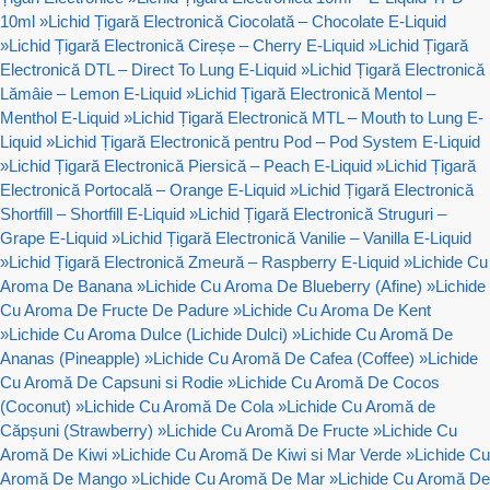
10ml
»
Lichid Țigară Electronică Ciocolată – Chocolate E-Liquid
»
Lichid Țigară Electronică Cireșe – Cherry E-Liquid
»
Lichid Țigară
Electronică DTL – Direct To Lung E-Liquid
»
Lichid Țigară Electronică
Lămâie – Lemon E-Liquid
»
Lichid Țigară Electronică Mentol –
Menthol E-Liquid
»
Lichid Țigară Electronică MTL – Mouth to Lung E-
Liquid
»
Lichid Țigară Electronică pentru Pod – Pod System E-Liquid
»
Lichid Țigară Electronică Piersică – Peach E-Liquid
»
Lichid Țigară
Electronică Portocală – Orange E-Liquid
»
Lichid Țigară Electronică
Shortfill – Shortfill E-Liquid
»
Lichid Țigară Electronică Struguri –
Grape E-Liquid
»
Lichid Țigară Electronică Vanilie – Vanilla E-Liquid
»
Lichid Țigară Electronică Zmeură – Raspberry E-Liquid
»
Lichide Cu
Aroma De Banana
»
Lichide Cu Aroma De Blueberry (Afine)
»
Lichide
Cu Aroma De Fructe De Padure
»
Lichide Cu Aroma De Kent
»
Lichide Cu Aroma Dulce (Lichide Dulci)
»
Lichide Cu Aromă De
Ananas (Pineapple)
»
Lichide Cu Aromă De Cafea (Coffee)
»
Lichide
Cu Aromă De Capsuni si Rodie
»
Lichide Cu Aromă De Cocos
(Coconut)
»
Lichide Cu Aromă De Cola
»
Lichide Cu Aromă de
Căpșuni (Strawberry)
»
Lichide Cu Aromă De Fructe
»
Lichide Cu
Aromă De Kiwi
»
Lichide Cu Aromă De Kiwi si Mar Verde
»
Lichide Cu
Aromă De Mango
»
Lichide Cu Aromă De Mar
»
Lichide Cu Aromă De