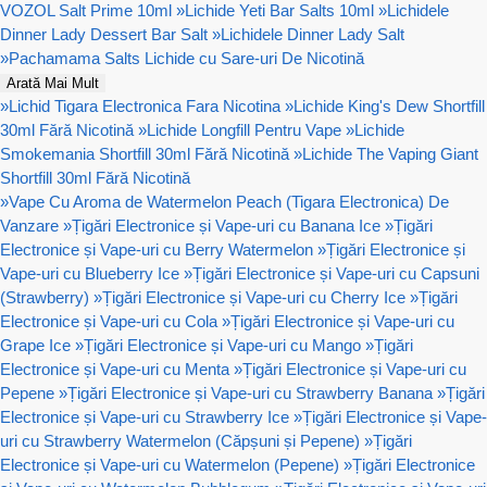
VOZOL Salt Prime 10ml
»
Lichide Yeti Bar Salts 10ml
»
Lichidele
Dinner Lady Dessert Bar Salt
»
Lichidele Dinner Lady Salt
»
Pachamama Salts Lichide cu Sare-uri De Nicotină
Arată Mai Mult
»
Lichid Tigara Electronica Fara Nicotina
»
Lichide King's Dew Shortfill
30ml Fără Nicotină
»
Lichide Longfill Pentru Vape
»
Lichide
Smokemania Shortfill 30ml Fără Nicotină
»
Lichide The Vaping Giant
Shortfill 30ml Fără Nicotină
»
Vape Cu Aroma de Watermelon Peach (Tigara Electronica) De
Vanzare
»
Țigări Electronice și Vape-uri cu Banana Ice
»
Țigări
Electronice și Vape-uri cu Berry Watermelon
»
Țigări Electronice și
Vape-uri cu Blueberry Ice
»
Țigări Electronice și Vape-uri cu Capsuni
(Strawberry)
»
Țigări Electronice și Vape-uri cu Cherry Ice
»
Țigări
Electronice și Vape-uri cu Cola
»
Țigări Electronice și Vape-uri cu
Grape Ice
»
Țigări Electronice și Vape-uri cu Mango
»
Țigări
Electronice și Vape-uri cu Menta
»
Țigări Electronice și Vape-uri cu
Pepene
»
Țigări Electronice și Vape-uri cu Strawberry Banana
»
Țigări
Electronice și Vape-uri cu Strawberry Ice
»
Țigări Electronice și Vape-
uri cu Strawberry Watermelon (Căpșuni și Pepene)
»
Țigări
Electronice și Vape-uri cu Watermelon (Pepene)
»
Țigări Electronice