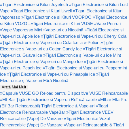
»
Tigari Electronice si Kituri Joyetech
»
Tigari Electronice si Kituri Lost
Vape
»
Tigari Electronice si Kituri Uwell
»
Tigari Electronice si Kituri
Vaporesso
»
Tigari Electronice si Kituri VOOPOO
»
Tigari Electronice
si Kituri VOZOL
»
Tigari Electronice si Kituri VUSE
»
Vape Pen-uri
»
Vape Vaporesso Mini
»
Vape-uri cu Nicotină
»
Țigări Electronice și
Vape-uri cu Apple Ice
»
Țigări Electronice și Vape-uri cu Cherry Cola
»
Țigări Electronice și Vape-uri cu Cola Ice la e-Potion
»
Țigări
Electronice și Vape-uri cu Cotton Candy Ice
»
Țigări Electronice și
Vape-uri cu Guava Ice
»
Țigări Electronice și Vape-uri cu Ice Mint
»
Țigări Electronice și Vape-uri cu Mango Ice
»
Țigări Electronice și
Vape-uri cu Peach Ice
»
Țigări Electronice și Vape-uri cu Peppermint
Ice
»
Țigări Electronice și Vape-uri cu Pineapple Ice
»
Țigări
Electronice și Vape-uri Fără Nicotină
Arată Mai Mult
»
Capsule VUSE GO Reload pentru Dispozitive VUSE Reincarcabile
»
Elf Bar Țigări Electronice și Vape-uri Reîncărcabile
»
Elfbar Elfa Pro
(Elf Bar Reincarcabil) Țigări Electronice & Vape-uri
»
Tigari
Electronice Reincarcabile VapeBar
»
Tigari Electronice VEEV
Reincarcabile (Vape) De Vanzare
»
Tigari Electronice Vozol
Reincarcabile (Vape) De Vanzare
»
Vape-uri Reincarcabile & Țigări