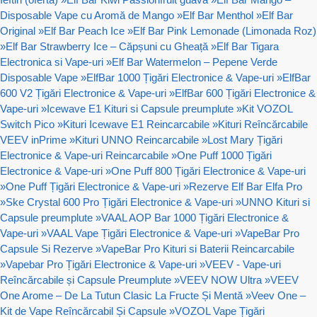
Disposable Vape cu Aromă de Mango
»
Elf Bar Menthol
»
Elf Bar
Original
»
Elf Bar Peach Ice
»
Elf Bar Pink Lemonade (Limonada Roz)
»
Elf Bar Strawberry Ice – Căpșuni cu Gheață
»
Elf Bar Tigara
Electronica si Vape-uri
»
Elf Bar Watermelon – Pepene Verde
Disposable Vape
»
ElfBar 1000 Țigări Electronice & Vape-uri
»
ElfBar
600 V2 Țigări Electronice & Vape-uri
»
ElfBar 600 Țigări Electronice &
Vape-uri
»
Icewave E1 Kituri si Capsule preumplute
»
Kit VOZOL
Switch Pico
»
Kituri Icewave E1 Reincarcabile
»
Kituri Reîncărcabile
VEEV inPrime
»
Kituri UNNO Reincarcabile
»
Lost Mary Țigări
Electronice & Vape-uri Reincarcabile
»
One Puff 1000 Țigări
Electronice & Vape-uri
»
One Puff 800 Țigări Electronice & Vape-uri
»
One Puff Țigări Electronice & Vape-uri
»
Rezerve Elf Bar Elfa Pro
»
Ske Crystal 600 Pro Țigări Electronice & Vape-uri
»
UNNO Kituri si
Capsule preumplute
»
VAAL AOP Bar 1000 Țigări Electronice &
Vape-uri
»
VAAL Vape Țigări Electronice & Vape-uri
»
VapeBar Pro
Capsule Si Rezerve
»
VapeBar Pro Kituri si Baterii Reincarcabile
»
Vapebar Pro Țigări Electronice & Vape-uri
»
VEEV - Vape-uri
Reîncărcabile și Capsule Preumplute
»
VEEV NOW Ultra
»
VEEV
One Arome – De La Tutun Clasic La Fructe Și Mentă
»
Veev One –
Kit de Vape Reîncărcabil Și Capsule
»
VOZOL Vape Țigări