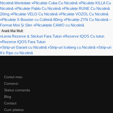
Nicotină Mentolate
»
Pliculețe Cuba Cu Nicotină
»
Pliculețe KILLA Cu
Nicotină
»
Pliculețe Pablo Cu Nicotină
»
Pliculețe RUNE Cu Nicotină
20mg
»
Pliculețe VELO Cu Nicotină
»
Pliculețe VOZOL Cu Nicotină
»
Pliculețe X-Booster cu Cofeină 80mg
»
Pliculețe ZYN Cu Nicotină –
Format Mini Și Slim
»
Pliculețele CAMO cu Nicotină
Arată Mai Mult
»
Levia Rezerve & Stickuri Fara Tutun
»
Rezerve IQOS Cu tutun
»
Rezerve IQOS Fara Tutun
»
Strip-uri Garant cu Nicotină
»
Strip-uri Iceberg cu Nicotină
»
Strip-uri
It's Rips cu Nicotină
Ajutor
Contul meu
Comenzi
Status comanda
Blog
Contact
Cum platesc