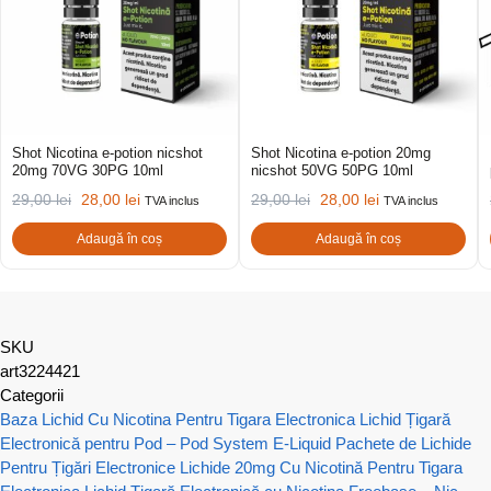
Shot Nicotina e-potion nicshot
Shot Nicotina e-potion 20mg
20mg 70VG 30PG 10ml
nicshot 50VG 50PG 10ml
29,00
lei
28,00
lei
29,00
lei
28,00
lei
TVA inclus
TVA inclus
Adaugă în coș
Adaugă în coș
SKU
art3224421
Categorii
Baza Lichid Cu Nicotina Pentru Tigara Electronica
Lichid Țigară
Electronică pentru Pod – Pod System E-Liquid
Pachete de Lichide
Pentru Țigări Electronice
Lichide 20mg Cu Nicotină Pentru Tigara