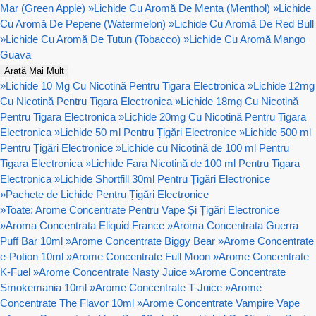
Mar (Green Apple)
»
Lichide Cu Aromă De Menta (Menthol)
»
Lichide
Cu Aromă De Pepene (Watermelon)
»
Lichide Cu Aromă De Red Bull
»
Lichide Cu Aromă De Tutun (Tobacco)
»
Lichide Cu Aromă Mango
Guava
Arată Mai Mult
»
Lichide 10 Mg Cu Nicotină Pentru Tigara Electronica
»
Lichide 12mg
Cu Nicotină Pentru Tigara Electronica
»
Lichide 18mg Cu Nicotină
Pentru Tigara Electronica
»
Lichide 20mg Cu Nicotină Pentru Tigara
Electronica
»
Lichide 50 ml Pentru Țigări Electronice
»
Lichide 500 ml
Pentru Țigări Electronice
»
Lichide cu Nicotină de 100 ml Pentru
Tigara Electronica
»
Lichide Fara Nicotină de 100 ml Pentru Tigara
Electronica
»
Lichide Shortfill 30ml Pentru Țigări Electronice
»
Pachete de Lichide Pentru Țigări Electronice
»
Toate: Arome Concentrate Pentru Vape Și Țigări Electronice
»
Aroma Concentrata Eliquid France
»
Aroma Concentrata Guerra
Puff Bar 10ml
»
Arome Concentrate Biggy Bear
»
Arome Concentrate
e-Potion 10ml
»
Arome Concentrate Full Moon
»
Arome Concentrate
K-Fuel
»
Arome Concentrate Nasty Juice
»
Arome Concentrate
Smokemania 10ml
»
Arome Concentrate T-Juice
»
Arome
Concentrate The Flavor 10ml
»
Arome Concentrate Vampire Vape