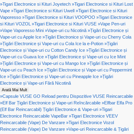
»
Tigari Electronice si Kituri Joyetech
»
Tigari Electronice si Kituri Lost
Vape
»
Tigari Electronice si Kituri Uwell
»
Tigari Electronice si Kituri
Vaporesso
»
Tigari Electronice si Kituri VOOPOO
»
Tigari Electronice
si Kituri VOZOL
»
Tigari Electronice si Kituri VUSE
»
Vape Pen-uri
»
Vape Vaporesso Mini
»
Vape-uri cu Nicotină
»
Țigări Electronice și
Vape-uri cu Apple Ice
»
Țigări Electronice și Vape-uri cu Cherry Cola
»
Țigări Electronice și Vape-uri cu Cola Ice la e-Potion
»
Țigări
Electronice și Vape-uri cu Cotton Candy Ice
»
Țigări Electronice și
Vape-uri cu Guava Ice
»
Țigări Electronice și Vape-uri cu Ice Mint
»
Țigări Electronice și Vape-uri cu Mango Ice
»
Țigări Electronice și
Vape-uri cu Peach Ice
»
Țigări Electronice și Vape-uri cu Peppermint
Ice
»
Țigări Electronice și Vape-uri cu Pineapple Ice
»
Țigări
Electronice și Vape-uri Fără Nicotină
Arată Mai Mult
»
Capsule VUSE GO Reload pentru Dispozitive VUSE Reincarcabile
»
Elf Bar Țigări Electronice și Vape-uri Reîncărcabile
»
Elfbar Elfa Pro
(Elf Bar Reincarcabil) Țigări Electronice & Vape-uri
»
Tigari
Electronice Reincarcabile VapeBar
»
Tigari Electronice VEEV
Reincarcabile (Vape) De Vanzare
»
Tigari Electronice Vozol
Reincarcabile (Vape) De Vanzare
»
Vape-uri Reincarcabile & Țigări