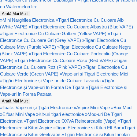
cu Watermelon Ice
Arată Mai Mult
»
Mini Narghilea Electronica
»
Tigari Electronice Cu Culoare Alb
(White VAPE)
»
Tigari Electronice Cu Culoare Albastru (Blue VAPE)
»
Tigari Electronice Cu Culoare Galben (Yellow VAPE)
»
Tigari
Electronice Cu Culoare Gri (Grey VAPE)
»
Tigari Electronice Cu
Culoare Mov (Purple VAPE)
»
Tigari Electronice Cu Culoare Negru
(Black VAPE)
»
Tigari Electronice Cu Culoare Portocaliu (Orange
VAPE)
»
Tigari Electronice Cu Culoare Rosu (Red VAPE)
»
Tigari
Electronice Cu Culoare Roz (Pink VAPE)
»
Tigari Electronice Cu
Culoare Verde (Green VAPE)
»
Vape-uri si Tigari Electronice Mici
»
Țigări Electronice și Vape-uri de Culoare Lavanda
»
Țigări
Electronice și Vape-uri In Forma De Tigara
»
Țigări Electronice și
Vape-uri In Forma Patrata
Arată Mai Mult
»
Toate: Vape-uri și Țigări Electronice
»
Aspire Mini Vape
»
Box Mod
»
Elfbar Mini Vape
»
Kit-uri tigari electronice
»
Mod-uri De Tigari
Electronica
»
Tigari Electronice OXVA Reincarcabile (Vape)
»
Tigari
Electronice si Kituri Aspire
»
Tigari Electronice si Kituri Elf Bar
»
Tigari
Electronice si Kituri Geekvape
»
Tigari Electronice si Kituri Innokin