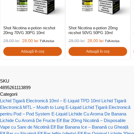
Shot Nicotina e-potion nicshot
Shot Nicotina e-potion 20mg
20mg 70VG 30PG 10ml
nicshot 50VG 50PG 10ml
29,00
lei
28,00
lei
29,00
lei
28,00
lei
TVA inclus
TVA inclus
Adaugă în coș
Adaugă în coș
SKU
4895261113899
Categorii
Lichid Țigară Electronică 10ml – E-Liquid TPD 10ml
Lichid Țigară
Electronică MTL – Mouth to Lung E-Liquid
Lichid Țigară Electronică
pentru Pod – Pod System E-Liquid
Lichide Cu Aroma De Banana
Lichide Cu Aromă De Fructe
Elf Bar 20mg Nicotină – Disposable
Vape cu Sare de Nicotină
Elf Bar Banana Ice – Banană cu Gheață
Elf Bar cu Nicotină
Elf Bar Ieftin (oferta)
Elf Bar Original
Lichide 20mg