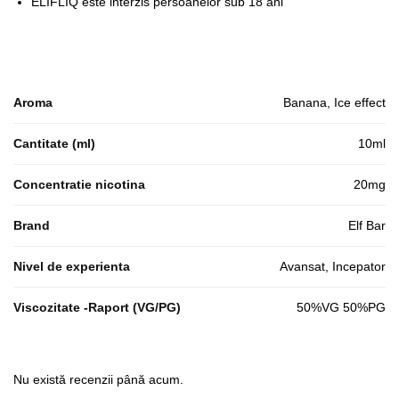
ELIFLIQ este interzis persoanelor sub 18 ani
Aroma
Banana, Ice effect
Cantitate (ml)
10ml
Concentratie nicotina
20mg
Brand
Elf Bar
Nivel de experienta
Avansat, Incepator
Viscozitate -Raport (VG/PG)
50%VG 50%PG
Nu există recenzii până acum.