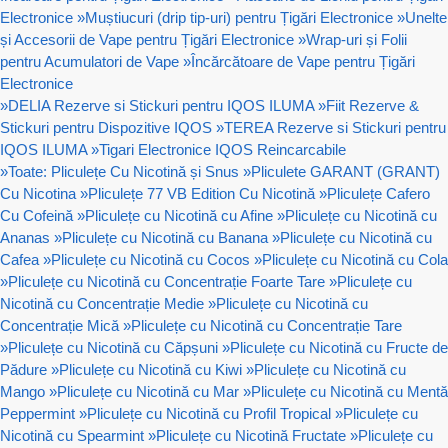
Electronice
»
Muștiucuri (drip tip-uri) pentru Țigări Electronice
»
Unelte
și Accesorii de Vape pentru Țigări Electronice
»
Wrap-uri și Folii
pentru Acumulatori de Vape
»
Încărcătoare de Vape pentru Țigări
Electronice
»
DELIA Rezerve si Stickuri pentru IQOS ILUMA
»
Fiit Rezerve &
Stickuri pentru Dispozitive IQOS
»
TEREA Rezerve si Stickuri pentru
IQOS ILUMA
»
Tigari Electronice IQOS Reincarcabile
»
Toate: Pliculețe Cu Nicotină și Snus
»
Pliculete GARANT (GRANT)
Cu Nicotina
»
Pliculețe 77 VB Edition Cu Nicotină
»
Pliculețe Cafero
Cu Cofeină
»
Pliculețe cu Nicotină cu Afine
»
Pliculețe cu Nicotină cu
Ananas
»
Pliculețe cu Nicotină cu Banana
»
Pliculețe cu Nicotină cu
Cafea
»
Pliculețe cu Nicotină cu Cocos
»
Pliculețe cu Nicotină cu Cola
»
Pliculețe cu Nicotină cu Concentrație Foarte Tare
»
Pliculețe cu
Nicotină cu Concentrație Medie
»
Pliculețe cu Nicotină cu
Concentrație Mică
»
Pliculețe cu Nicotină cu Concentrație Tare
»
Pliculețe cu Nicotină cu Căpșuni
»
Pliculețe cu Nicotină cu Fructe de
Pădure
»
Pliculețe cu Nicotină cu Kiwi
»
Pliculețe cu Nicotină cu
Mango
»
Pliculețe cu Nicotină cu Mar
»
Pliculețe cu Nicotină cu Mentă
Peppermint
»
Pliculețe cu Nicotină cu Profil Tropical
»
Pliculețe cu
Nicotină cu Spearmint
»
Pliculețe cu Nicotină Fructate
»
Pliculețe cu