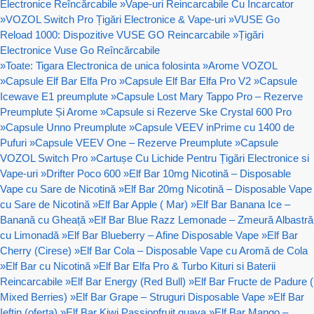
Electronice Reîncărcabile
»
Vape-uri Reincarcabile Cu Incarcator
»
VOZOL Switch Pro Țigări Electronice & Vape-uri
»
VUSE Go
Reload 1000: Dispozitive VUSE GO Reincarcabile
»
Țigări
Electronice Vuse Go Reîncărcabile
»
Toate: Tigara Electronica de unica folosinta
»
Arome VOZOL
»
Capsule Elf Bar Elfa Pro
»
Capsule Elf Bar Elfa Pro V2
»
Capsule
Icewave E1 preumplute
»
Capsule Lost Mary Tappo Pro – Rezerve
Preumplute Și Arome
»
Capsule si Rezerve Ske Crystal 600 Pro
»
Capsule Unno Preumplute
»
Capsule VEEV inPrime cu 1400 de
Pufuri
»
Capsule VEEV One – Rezerve Preumplute
»
Capsule
VOZOL Switch Pro
»
Cartușe Cu Lichide Pentru Țigări Electronice si
Vape-uri
»
Drifter Poco 600
»
Elf Bar 10mg Nicotină – Disposable
Vape cu Sare de Nicotină
»
Elf Bar 20mg Nicotină – Disposable Vape
cu Sare de Nicotină
»
Elf Bar Apple ( Mar)
»
Elf Bar Banana Ice –
Banană cu Gheață
»
Elf Bar Blue Razz Lemonade – Zmeură Albastră
cu Limonadă
»
Elf Bar Blueberry – Afine Disposable Vape
»
Elf Bar
Cherry (Cirese)
»
Elf Bar Cola – Disposable Vape cu Aromă de Cola
»
Elf Bar cu Nicotină
»
Elf Bar Elfa Pro & Turbo Kituri si Baterii
Reincarcabile
»
Elf Bar Energy (Red Bull)
»
Elf Bar Fructe de Padure (
Mixed Berries)
»
Elf Bar Grape – Struguri Disposable Vape
»
Elf Bar
Ieftin (oferta)
»
Elf Bar Kiwi Passionfruit guava
»
Elf Bar Mango –