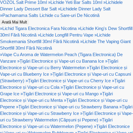
VOZOL Salt Prime 10ml
»
Lichide Yeti Bar Salts 10ml
»
Lichidele
Dinner Lady Dessert Bar Salt
»
Lichidele Dinner Lady Salt
»
Pachamama Salts Lichide cu Sare-uri De Nicotină
Arată Mai Mult
»
Lichid Tigara Electronica Fara Nicotina
»
Lichide King's Dew Shortfill
30ml Fără Nicotină
»
Lichide Longfill Pentru Vape
»
Lichide
Smokemania Shortfill 30ml Fără Nicotină
»
Lichide The Vaping Giant
Shortfill 30ml Fără Nicotină
»
Vape Cu Aroma de Watermelon Peach (Tigara Electronica) De
Vanzare
»
Țigări Electronice și Vape-uri cu Banana Ice
»
Țigări
Electronice și Vape-uri cu Berry Watermelon
»
Țigări Electronice și
Vape-uri cu Blueberry Ice
»
Țigări Electronice și Vape-uri cu Capsuni
(Strawberry)
»
Țigări Electronice și Vape-uri cu Cherry Ice
»
Țigări
Electronice și Vape-uri cu Cola
»
Țigări Electronice și Vape-uri cu
Grape Ice
»
Țigări Electronice și Vape-uri cu Mango
»
Țigări
Electronice și Vape-uri cu Menta
»
Țigări Electronice și Vape-uri cu
Pepene
»
Țigări Electronice și Vape-uri cu Strawberry Banana
»
Țigări
Electronice și Vape-uri cu Strawberry Ice
»
Țigări Electronice și Vape-
uri cu Strawberry Watermelon (Căpșuni și Pepene)
»
Țigări
Electronice și Vape-uri cu Watermelon (Pepene)
»
Țigări Electronice
și Vape-uri cu Watermelon Bubblegum
»
Țigări Electronice și Vape-uri