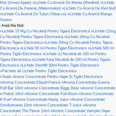
Mar (Green Apple)
»
Lichide Cu Aromă De Menta (Menthol)
»
Lichide
Cu Aromă De Pepene (Watermelon)
»
Lichide Cu Aromă De Red Bull
»
Lichide Cu Aromă De Tutun (Tobacco)
»
Lichide Cu Aromă Mango
Guava
Arată Mai Mult
»
Lichide 10 Mg Cu Nicotină Pentru Tigara Electronica
»
Lichide 12mg
Cu Nicotină Pentru Tigara Electronica
»
Lichide 18mg Cu Nicotină
Pentru Tigara Electronica
»
Lichide 20mg Cu Nicotină Pentru Tigara
Electronica
»
Lichide 50 ml Pentru Țigări Electronice
»
Lichide 500 ml
Pentru Țigări Electronice
»
Lichide cu Nicotină de 100 ml Pentru
Tigara Electronica
»
Lichide Fara Nicotină de 100 ml Pentru Tigara
Electronica
»
Lichide Shortfill 30ml Pentru Țigări Electronice
»
Pachete de Lichide Pentru Țigări Electronice
»
Toate: Arome Concentrate Pentru Vape Și Țigări Electronice
»
Aroma Concentrata Eliquid France
»
Aroma Concentrata Guerra
Puff Bar 10ml
»
Arome Concentrate Biggy Bear
»
Arome Concentrate
e-Potion 10ml
»
Arome Concentrate Full Moon
»
Arome Concentrate
K-Fuel
»
Arome Concentrate Nasty Juice
»
Arome Concentrate
Smokemania 10ml
»
Arome Concentrate T-Juice
»
Arome
Concentrate The Flavor 10ml
»
Arome Concentrate Vampire Vape