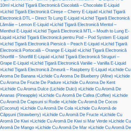
10ml
»
Lichid Țigară Electronică Ciocolată – Chocolate E-Liquid
»
Lichid Țigară Electronică Cireșe – Cherry E-Liquid
»
Lichid Țigară
Electronică DTL – Direct To Lung E-Liquid
»
Lichid Țigară Electronică
Lămâie – Lemon E-Liquid
»
Lichid Țigară Electronică Mentol –
Menthol E-Liquid
»
Lichid Țigară Electronică MTL – Mouth to Lung E-
Liquid
»
Lichid Țigară Electronică pentru Pod – Pod System E-Liquid
»
Lichid Țigară Electronică Piersică – Peach E-Liquid
»
Lichid Țigară
Electronică Portocală – Orange E-Liquid
»
Lichid Țigară Electronică
Shortfill – Shortfill E-Liquid
»
Lichid Țigară Electronică Struguri –
Grape E-Liquid
»
Lichid Țigară Electronică Vanilie – Vanilla E-Liquid
»
Lichid Țigară Electronică Zmeură – Raspberry E-Liquid
»
Lichide Cu
Aroma De Banana
»
Lichide Cu Aroma De Blueberry (Afine)
»
Lichide
Cu Aroma De Fructe De Padure
»
Lichide Cu Aroma De Kent
»
Lichide Cu Aroma Dulce (Lichide Dulci)
»
Lichide Cu Aromă De
Ananas (Pineapple)
»
Lichide Cu Aromă De Cafea (Coffee)
»
Lichide
Cu Aromă De Capsuni si Rodie
»
Lichide Cu Aromă De Cocos
(Coconut)
»
Lichide Cu Aromă De Cola
»
Lichide Cu Aromă de
Căpșuni (Strawberry)
»
Lichide Cu Aromă De Fructe
»
Lichide Cu
Aromă De Kiwi
»
Lichide Cu Aromă De Kiwi si Mar Verde
»
Lichide Cu
Aromă De Mango
»
Lichide Cu Aromă De Mar
»
Lichide Cu Aromă De