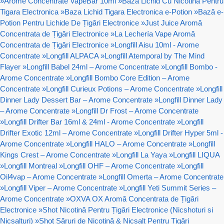
»
Arome Concentrate VapeBar 10ml
»
Baza Lichid Cu Nicotina Pentru
Tigara Electronica
»
Baza Lichid Tigara Electronica e-Potion
»
Bază e-
Potion Pentru Lichide De Țigări Electronice
»
Just Juice Aromă
Concentrata de Țigări Electronice
»
La Lechería Vape Aromă
Concentrata de Țigări Electronice
»
Longfill Aisu 10ml - Arome
Concentrate
»
Longfill ALPACA
»
Longfill Atemporal by The Mind
Flayer
»
Longfill Babel 24ml – Arome Concentrate
»
Longfill Bombo -
Arome Concentrate
»
Longfill Bombo Core Edition – Arome
Concentrate
»
Longfill Curieux Potions – Arome Concentrate
»
Longfill
Dinner Lady Dessert Bar – Arome Concentrate
»
Longfill Dinner Lady
– Arome Concentrate
»
Longfill Dr Frost – Arome Concentrate
»
Longfill Drifter Bar 16ml & 24ml - Arome Concentrate
»
Longfill
Drifter Exotic 12ml – Arome Concentrate
»
Longfill Drifter Hyper 5ml -
Arome Concentrate
»
Longfill HALO – Arome Concentrate
»
Longfill
Kings Crest – Arome Concentrate
»
Longfill La Yaya
»
Longfill LIQUA
»
Longfill Montreal
»
Longfill OHF – Arome Concentrate
»
Longfill
Oil4vap – Arome Concentrate
»
Longfill Omerta – Arome Concentrate
»
Longfill Viper – Arome Concentrate
»
Longfill Yeti Summit Series –
Arome Concentrate
»
OXVA OX Aromă Concentrata de Țigări
Electronice
»
Shot Nicotină Pentru Țigări Electronice (Nicshoturi si
Nicsalturi)
»
Shot Săruri de Nicotină & Nicsalt Pentru Țigări