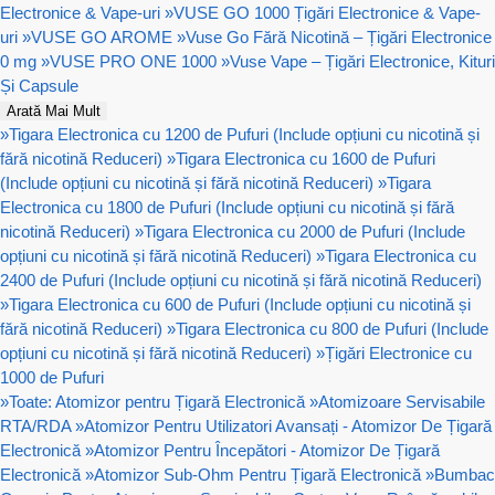
Electronice & Vape-uri
»
VUSE GO 1000 Țigări Electronice & Vape-
uri
»
VUSE GO AROME
»
Vuse Go Fără Nicotină – Țigări Electronice
0 mg
»
VUSE PRO ONE 1000
»
Vuse Vape – Țigări Electronice, Kituri
Și Capsule
Arată Mai Mult
»
Tigara Electronica cu 1200 de Pufuri (Include opțiuni cu nicotină și
fără nicotină Reduceri)
»
Tigara Electronica cu 1600 de Pufuri
(Include opțiuni cu nicotină și fără nicotină Reduceri)
»
Tigara
Electronica cu 1800 de Pufuri (Include opțiuni cu nicotină și fără
nicotină Reduceri)
»
Tigara Electronica cu 2000 de Pufuri (Include
opțiuni cu nicotină și fără nicotină Reduceri)
»
Tigara Electronica cu
2400 de Pufuri (Include opțiuni cu nicotină și fără nicotină Reduceri)
»
Tigara Electronica cu 600 de Pufuri (Include opțiuni cu nicotină și
fără nicotină Reduceri)
»
Tigara Electronica cu 800 de Pufuri (Include
opțiuni cu nicotină și fără nicotină Reduceri)
»
Țigări Electronice cu
1000 de Pufuri
»
Toate: Atomizor pentru Țigară Electronică
»
Atomizoare Servisabile
RTA/RDA
»
Atomizor Pentru Utilizatori Avansați - Atomizor De Țigară
Electronică
»
Atomizor Pentru Începători - Atomizor De Țigară
Electronică
»
Atomizor Sub-Ohm Pentru Țigară Electronică
»
Bumbac