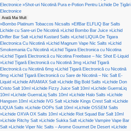
Electronice
»
Shot-uri Nicotină Pura e-Potion Pentru Lichide De Țigări
Electronice
Arată Mai Mult
»
Bombo Platinum Tobaccos Nicsalts
»
ElfBar ELFLIQ Bar Salts
Lichide cu Sare-uri De Nicotină
»
Lichid Bombo Bar Juice
»
Lichid
Drifter Bar Salt
»
Lichid Kustard Salts
»
Lichid LIQUA De Tigara
Electronica Cu Nicotină
»
Lichid Magnum Vape Nic Salts
»
Lichid
Smokemania Cu Nicotină
»
Lichid Tigara Electronica cu Nicotina
»
Lichid Țigară Electronică cu Nicotina Freebase – Nic Shot E-Liquid
»
Lichid Țigară Electronică cu Nicotină 3mg
»
Lichid Țigară
Electronică cu Nicotină 6mg
»
Lichid Țigară Electronică cu Nicotină
9mg
»
Lichid Țigară Electronică cu Sare de Nicotină – Nic Salt E-
Liquid
»
Lichide ARAMAX Salt
»
Lichide Big Bold Salts
»
Lichide Don
Cristo Salt 10ml
»
Lichide Fizzy Juice Salt 10ml
»
Lichide GuerraLiq
10ml
»
Lichide GuerraLiq Salts 10ml
»
Lichide Halo Salts
»
Lichide
Hangsen 10ml
»
Lichide IVG Salt
»
Lichide Kings Crest Salt
»
Lichide
LIQUA Salts
»
Lichide OOPs Salt 10ml
»
Lichide OSSEM Salts
»
Lichide OXVA OX Salts 10ml
»
Lichide Riot Squad Bar Salt 10ml
»
Lichide Ritchy Salt
»
Lichide Sukka Salt
»
Lichide Vampire Vape Bar
Salt
»
Lichide Viper Nic Salts – Arome Gourmet De Desert
»
Lichide