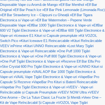
Disposable Vape cu Aromă de Mango
»
Elf Bar Menthol
»
Elf Bar
Original
»
Elf Bar Peach Ice
»
Elf Bar Pink Lemonade (Limonada Roz)
»
Elf Bar Strawberry Ice – Căpșuni cu Gheață
»
Elf Bar Tigara
Electronica si Vape-uri
»
Elf Bar Watermelon – Pepene Verde
Disposable Vape
»
ElfBar 1000 Țigări Electronice & Vape-uri
»
ElfBar
600 V2 Țigări Electronice & Vape-uri
»
ElfBar 600 Țigări Electronice &
Vape-uri
»
Icewave E1 Kituri si Capsule preumplute
»
Kit VOZOL
Switch Pico
»
Kituri Icewave E1 Reincarcabile
»
Kituri Reîncărcabile
VEEV inPrime
»
Kituri UNNO Reincarcabile
»
Lost Mary Țigări
Electronice & Vape-uri Reincarcabile
»
One Puff 1000 Țigări
Electronice & Vape-uri
»
One Puff 800 Țigări Electronice & Vape-uri
»
One Puff Țigări Electronice & Vape-uri
»
Rezerve Elf Bar Elfa Pro
»
Ske Crystal 600 Pro Țigări Electronice & Vape-uri
»
UNNO Kituri si
Capsule preumplute
»
VAAL AOP Bar 1000 Țigări Electronice &
Vape-uri
»
VAAL Vape Țigări Electronice & Vape-uri
»
VapeBar Pro
Capsule Si Rezerve
»
VapeBar Pro Kituri si Baterii Reincarcabile
»
Vapebar Pro Țigări Electronice & Vape-uri
»
VEEV - Vape-uri
Reîncărcabile și Capsule Preumplute
»
VEEV NOW Ultra
»
VEEV
One Arome – De La Tutun Clasic La Fructe Și Mentă
»
Veev One –
Kit de Vape Reîncărcabil Și Capsule
»
VOZOL Vape Țigări