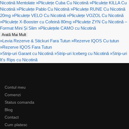
Nicotină Mentolate
»
Pliculețe Cuba Cu Nicotină
»
Pliculețe KILLA Cu
Nicotină
»
Pliculețe Pablo Cu Nicotină
»
Pliculețe RUNE Cu Nicotină
20mg
»
Pliculețe VELO Cu Nicotină
»
Pliculețe VOZOL Cu Nicotină
»
Pliculețe X-Booster cu Cofeină 80mg
»
Pliculețe ZYN Cu Nicotină –
Format Mini Și Slim
»
Pliculețele CAMO cu Nicotină
Arată Mai Mult
»
Levia Rezerve & Stickuri Fara Tutun
»
Rezerve IQOS Cu tutun
»
Rezerve IQOS Fara Tutun
»
Strip-uri Garant cu Nicotină
»
Strip-uri Iceberg cu Nicotină
»
Strip-uri
It's Rips cu Nicotină
Ajutor
Contul meu
Comenzi
Status comanda
Blog
Contact
Cum platesc