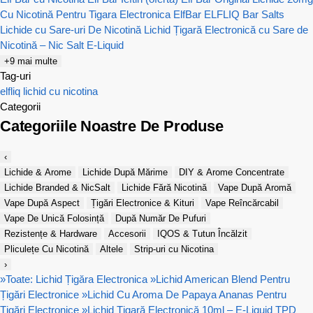
Cu Nicotină Pentru Tigara Electronica
ElfBar ELFLIQ Bar Salts
Lichide cu Sare-uri De Nicotină
Lichid Țigară Electronică cu Sare de
Nicotină – Nic Salt E-Liquid
+9 mai multe
Tag-uri
elfliq
lichid cu nicotina
Categorii
Categoriile Noastre De Produse
‹
Lichide & Arome
Lichide După Mărime
DIY & Arome Concentrate
Lichide Branded & NicSalt
Lichide Fără Nicotină
Vape După Aromă
Vape După Aspect
Țigări Electronice & Kituri
Vape Reîncărcabil
Vape De Unică Folosință
După Număr De Pufuri
Rezistențe & Hardware
Accesorii
IQOS & Tutun Încălzit
Pliculețe Cu Nicotină
Altele
Strip-uri cu Nicotina
›
»
Toate: Lichid Țigăra Electronica
»
Lichid American Blend Pentru
Țigări Electronice
»
Lichid Cu Aroma De Papaya Ananas Pentru
Țigări Electronice
»
Lichid Țigară Electronică 10ml – E-Liquid TPD