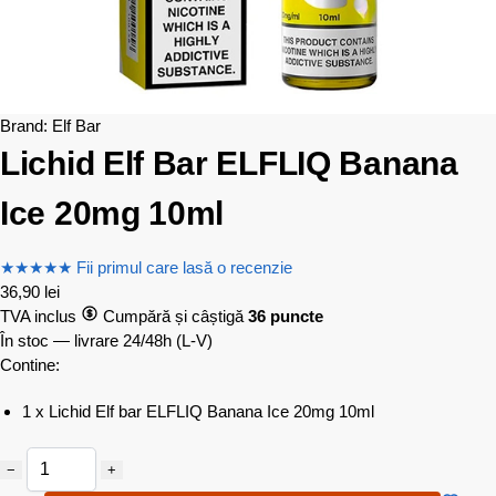
Brand:
Elf Bar
Lichid Elf Bar ELFLIQ Banana
Ice 20mg 10ml
★
★
★
★
★
Fii primul care lasă o recenzie
36,90
lei
TVA inclus
Cumpără și câștigă
36 puncte
În stoc — livrare 24/48h
(L-V)
Contine:
1 x Lichid Elf bar ELFLIQ Banana Ice 20mg 10ml
−
+