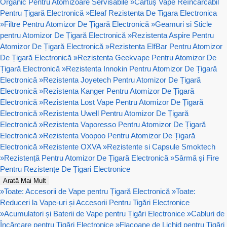
Organic Pentru Atomizoare Servisabile
»
Cartuș Vape Reîncărcabil
Pentru Țigară Electronică
»
Eleaf Rezistenta De Tigara Electronica
»
Filtre Pentru Atomizor De Țigară Electronică
»
Geamuri si Sticle
pentru Atomizor De Țigară Electronică
»
Rezistenta Aspire Pentru
Atomizor De Țigară Electronică
»
Rezistenta ElfBar Pentru Atomizor
De Țigară Electronică
»
Rezistenta Geekvape Pentru Atomizor De
Țigară Electronică
»
Rezistenta Innokin Pentru Atomizor De Țigară
Electronică
»
Rezistenta Joyetech Pentru Atomizor De Țigară
Electronică
»
Rezistenta Kanger Pentru Atomizor De Țigară
Electronică
»
Rezistenta Lost Vape Pentru Atomizor De Țigară
Electronică
»
Rezistenta Uwell Pentru Atomizor De Țigară
Electronică
»
Rezistenta Vaporesso Pentru Atomizor De Țigară
Electronică
»
Rezistenta Voopoo Pentru Atomizor De Țigară
Electronică
»
Rezistente OXVA
»
Rezistente si Capsule Smoktech
»
Rezistență Pentru Atomizor De Țigară Electronică
»
Sârmă și Fire
Pentru Rezistențe De Țigari Electronice
Arată Mai Mult
»
Toate: Accesorii de Vape pentru Țigară Electronică
»
Toate:
Reduceri la Vape-uri și Accesorii Pentru Tigări Electronice
»
Acumulatori și Baterii de Vape pentru Țigări Electronice
»
Cabluri de
Încărcare pentru Țigări Electronice
»
Flacoane de Lichid pentru Țigări