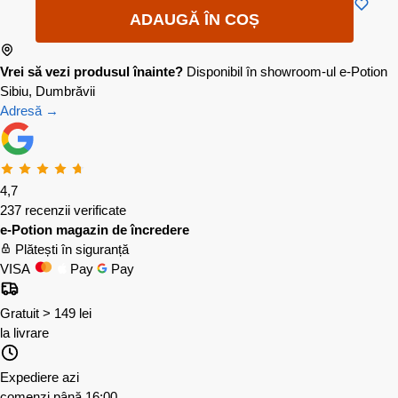
ADAUGĂ ÎN COȘ
Vrei să vezi produsul înainte?
Disponibil în showroom-ul e-Potion
Sibiu, Dumbrăvii
Adresă →
4,7
237 recenzii verificate
e-Potion magazin de încredere
Plătești în siguranță
VISA
Pay
Pay
Gratuit > 149 lei
la livrare
Expediere azi
comenzi până 16:00