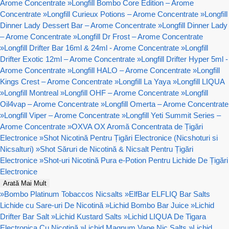
Arome Concentrate
»
Longfill Bombo Core Edition – Arome
Concentrate
»
Longfill Curieux Potions – Arome Concentrate
»
Longfill
Dinner Lady Dessert Bar – Arome Concentrate
»
Longfill Dinner Lady
– Arome Concentrate
»
Longfill Dr Frost – Arome Concentrate
»
Longfill Drifter Bar 16ml & 24ml - Arome Concentrate
»
Longfill
Drifter Exotic 12ml – Arome Concentrate
»
Longfill Drifter Hyper 5ml -
Arome Concentrate
»
Longfill HALO – Arome Concentrate
»
Longfill
Kings Crest – Arome Concentrate
»
Longfill La Yaya
»
Longfill LIQUA
»
Longfill Montreal
»
Longfill OHF – Arome Concentrate
»
Longfill
Oil4vap – Arome Concentrate
»
Longfill Omerta – Arome Concentrate
»
Longfill Viper – Arome Concentrate
»
Longfill Yeti Summit Series –
Arome Concentrate
»
OXVA OX Aromă Concentrata de Țigări
Electronice
»
Shot Nicotină Pentru Țigări Electronice (Nicshoturi si
Nicsalturi)
»
Shot Săruri de Nicotină & Nicsalt Pentru Țigări
Electronice
»
Shot-uri Nicotină Pura e-Potion Pentru Lichide De Țigări
Electronice
Arată Mai Mult
»
Bombo Platinum Tobaccos Nicsalts
»
ElfBar ELFLIQ Bar Salts
Lichide cu Sare-uri De Nicotină
»
Lichid Bombo Bar Juice
»
Lichid
Drifter Bar Salt
»
Lichid Kustard Salts
»
Lichid LIQUA De Tigara
Electronica Cu Nicotină
»
Lichid Magnum Vape Nic Salts
»
Lichid