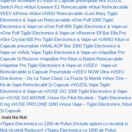
Vape-uri
»
Icewave E1 Kituri si Capsule preumplute
»
Kit VOZOL
Switch Pico
»
Kituri Icewave E1 Reincarcabile
»
Kituri Reîncărcabile
VEEV inPrime
»
Kituri UNNO Reincarcabile
»
Lost Mary Țigări
Electronice & Vape-uri Reincarcabile
»
One Puff 1000 Țigări
Electronice & Vape-uri
»
One Puff 800 Țigări Electronice & Vape-uri
»
One Puff Țigări Electronice & Vape-uri
»
Rezerve Elf Bar Elfa Pro
»
Ske Crystal 600 Pro Țigări Electronice & Vape-uri
»
UNNO Kituri si
Capsule preumplute
»
VAAL AOP Bar 1000 Țigări Electronice &
Vape-uri
»
VAAL Vape Țigări Electronice & Vape-uri
»
VapeBar Pro
Capsule Si Rezerve
»
VapeBar Pro Kituri si Baterii Reincarcabile
»
Vapebar Pro Țigări Electronice & Vape-uri
»
VEEV - Vape-uri
Reîncărcabile și Capsule Preumplute
»
VEEV NOW Ultra
»
VEEV
One Arome – De La Tutun Clasic La Fructe Și Mentă
»
Veev One –
Kit de Vape Reîncărcabil Și Capsule
»
VOZOL Vape Țigări
Electronice & Vape-uri
»
VUSE GO 1000 Țigări Electronice & Vape-
uri
»
VUSE GO AROME
»
Vuse Go Fără Nicotină – Țigări Electronice
0 mg
»
VUSE PRO ONE 1000
»
Vuse Vape – Țigări Electronice, Kituri
Și Capsule
Arată Mai Mult
»
Tigara Electronica cu 1200 de Pufuri (Include opțiuni cu nicotină și
fără nicotină Reduceri)
»
Tigara Electronica cu 1600 de Pufuri