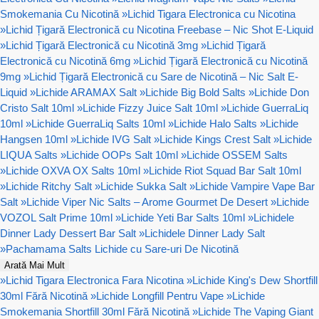
Smokemania Cu Nicotină
»
Lichid Tigara Electronica cu Nicotina
»
Lichid Țigară Electronică cu Nicotina Freebase – Nic Shot E-Liquid
»
Lichid Țigară Electronică cu Nicotină 3mg
»
Lichid Țigară
Electronică cu Nicotină 6mg
»
Lichid Țigară Electronică cu Nicotină
9mg
»
Lichid Țigară Electronică cu Sare de Nicotină – Nic Salt E-
Liquid
»
Lichide ARAMAX Salt
»
Lichide Big Bold Salts
»
Lichide Don
Cristo Salt 10ml
»
Lichide Fizzy Juice Salt 10ml
»
Lichide GuerraLiq
10ml
»
Lichide GuerraLiq Salts 10ml
»
Lichide Halo Salts
»
Lichide
Hangsen 10ml
»
Lichide IVG Salt
»
Lichide Kings Crest Salt
»
Lichide
LIQUA Salts
»
Lichide OOPs Salt 10ml
»
Lichide OSSEM Salts
»
Lichide OXVA OX Salts 10ml
»
Lichide Riot Squad Bar Salt 10ml
»
Lichide Ritchy Salt
»
Lichide Sukka Salt
»
Lichide Vampire Vape Bar
Salt
»
Lichide Viper Nic Salts – Arome Gourmet De Desert
»
Lichide
VOZOL Salt Prime 10ml
»
Lichide Yeti Bar Salts 10ml
»
Lichidele
Dinner Lady Dessert Bar Salt
»
Lichidele Dinner Lady Salt
»
Pachamama Salts Lichide cu Sare-uri De Nicotină
Arată Mai Mult
»
Lichid Tigara Electronica Fara Nicotina
»
Lichide King's Dew Shortfill
30ml Fără Nicotină
»
Lichide Longfill Pentru Vape
»
Lichide
Smokemania Shortfill 30ml Fără Nicotină
»
Lichide The Vaping Giant