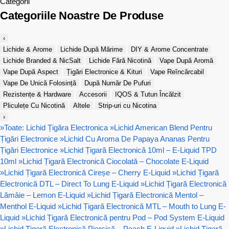
Categorii
Categoriile Noastre De Produse
‹
Lichide & Arome
Lichide După Mărime
DIY & Arome Concentrate
Lichide Branded & NicSalt
Lichide Fără Nicotină
Vape După Aromă
Vape După Aspect
Țigări Electronice & Kituri
Vape Reîncărcabil
Vape De Unică Folosință
După Număr De Pufuri
Rezistențe & Hardware
Accesorii
IQOS & Tutun Încălzit
Pliculețe Cu Nicotină
Altele
Strip-uri cu Nicotina
›
»
Toate: Lichid Țigăra Electronica
»
Lichid American Blend Pentru
Țigări Electronice
»
Lichid Cu Aroma De Papaya Ananas Pentru
Țigări Electronice
»
Lichid Țigară Electronică 10ml – E-Liquid TPD
10ml
»
Lichid Țigară Electronică Ciocolată – Chocolate E-Liquid
»
Lichid Țigară Electronică Cireșe – Cherry E-Liquid
»
Lichid Țigară
Electronică DTL – Direct To Lung E-Liquid
»
Lichid Țigară Electronică
Lămâie – Lemon E-Liquid
»
Lichid Țigară Electronică Mentol –
Menthol E-Liquid
»
Lichid Țigară Electronică MTL – Mouth to Lung E-
Liquid
»
Lichid Țigară Electronică pentru Pod – Pod System E-Liquid
»
Lichid Țigară Electronică Piersică – Peach E-Liquid
»
Lichid Țigară