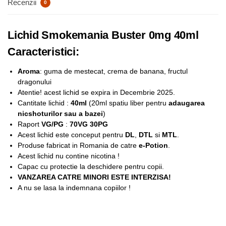
Recenzii
0
Lichid Smokemania Buster 0mg 40ml
Caracteristici:
Aroma
: guma de mestecat, crema de banana, fructul
dragonului
Atentie! acest lichid se expira in Decembrie 2025.
Cantitate lichid :
40ml
(20ml spatiu liber pentru
adaugarea
nicshoturilor sau a bazei
)
Raport
VG/PG
:
70VG 30PG
Acest lichid este conceput pentru
DL
,
DTL
si
MTL
.
Produse fabricat in Romania de catre
e-Potion
.
Acest lichid nu contine nicotina !
Capac cu protectie la deschidere pentru copii.
VANZAREA CATRE MINORI ESTE INTERZISA!
A nu se lasa la indemnana copiilor !