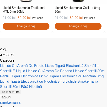
Lichid Smokemania Traditional
Lichid Smokemania Callisto 0mg
MTL 0mg 30ML
30ml
91,00
lei
89,90
lei
91,00
lei
89,90
lei
TVA inclus
TVA inclus
Adaugă în coș
Adaugă în coș
SKU
Art66873
Categorii
Lichide Cu Aromă De Fructe
Lichid Țigară Electronică Shortfill –
Shortfill E-Liquid
Lichide Cu Aroma De Banana
Lichide Shortfill 30ml
Pentru Țigări Electronice
Lichid Țigară Electronică cu Nicotină 3mg
Lichid Țigară Electronică cu Nicotină 9mg
Lichide Smokemania
Shortfill 30ml Fără Nicotină
+3 mai multe
Tag-uri
smokemania