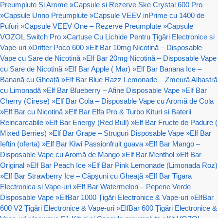
Preumplute Și Arome
»
Capsule si Rezerve Ske Crystal 600 Pro
»
Capsule Unno Preumplute
»
Capsule VEEV inPrime cu 1400 de
Pufuri
»
Capsule VEEV One – Rezerve Preumplute
»
Capsule
VOZOL Switch Pro
»
Cartușe Cu Lichide Pentru Țigări Electronice si
Vape-uri
»
Drifter Poco 600
»
Elf Bar 10mg Nicotină – Disposable
Vape cu Sare de Nicotină
»
Elf Bar 20mg Nicotină – Disposable Vape
cu Sare de Nicotină
»
Elf Bar Apple ( Mar)
»
Elf Bar Banana Ice –
Banană cu Gheață
»
Elf Bar Blue Razz Lemonade – Zmeură Albastră
cu Limonadă
»
Elf Bar Blueberry – Afine Disposable Vape
»
Elf Bar
Cherry (Cirese)
»
Elf Bar Cola – Disposable Vape cu Aromă de Cola
»
Elf Bar cu Nicotină
»
Elf Bar Elfa Pro & Turbo Kituri si Baterii
Reincarcabile
»
Elf Bar Energy (Red Bull)
»
Elf Bar Fructe de Padure (
Mixed Berries)
»
Elf Bar Grape – Struguri Disposable Vape
»
Elf Bar
Ieftin (oferta)
»
Elf Bar Kiwi Passionfruit guava
»
Elf Bar Mango –
Disposable Vape cu Aromă de Mango
»
Elf Bar Menthol
»
Elf Bar
Original
»
Elf Bar Peach Ice
»
Elf Bar Pink Lemonade (Limonada Roz)
»
Elf Bar Strawberry Ice – Căpșuni cu Gheață
»
Elf Bar Tigara
Electronica si Vape-uri
»
Elf Bar Watermelon – Pepene Verde
Disposable Vape
»
ElfBar 1000 Țigări Electronice & Vape-uri
»
ElfBar
600 V2 Țigări Electronice & Vape-uri
»
ElfBar 600 Țigări Electronice &