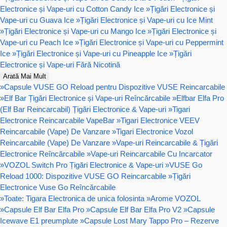
Electronice și Vape-uri cu Cotton Candy Ice
»
Țigări Electronice și
Vape-uri cu Guava Ice
»
Țigări Electronice și Vape-uri cu Ice Mint
»
Țigări Electronice și Vape-uri cu Mango Ice
»
Țigări Electronice și
Vape-uri cu Peach Ice
»
Țigări Electronice și Vape-uri cu Peppermint
Ice
»
Țigări Electronice și Vape-uri cu Pineapple Ice
»
Țigări
Electronice și Vape-uri Fără Nicotină
Arată Mai Mult
»
Capsule VUSE GO Reload pentru Dispozitive VUSE Reincarcabile
»
Elf Bar Țigări Electronice și Vape-uri Reîncărcabile
»
Elfbar Elfa Pro
(Elf Bar Reincarcabil) Țigări Electronice & Vape-uri
»
Tigari
Electronice Reincarcabile VapeBar
»
Tigari Electronice VEEV
Reincarcabile (Vape) De Vanzare
»
Tigari Electronice Vozol
Reincarcabile (Vape) De Vanzare
»
Vape-uri Reincarcabile & Țigări
Electronice Reîncărcabile
»
Vape-uri Reincarcabile Cu Incarcator
»
VOZOL Switch Pro Țigări Electronice & Vape-uri
»
VUSE Go
Reload 1000: Dispozitive VUSE GO Reincarcabile
»
Țigări
Electronice Vuse Go Reîncărcabile
»
Toate: Tigara Electronica de unica folosinta
»
Arome VOZOL
»
Capsule Elf Bar Elfa Pro
»
Capsule Elf Bar Elfa Pro V2
»
Capsule
Icewave E1 preumplute
»
Capsule Lost Mary Tappo Pro – Rezerve