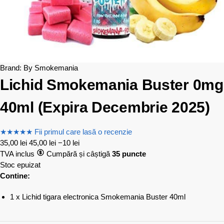
Brand:
By Smokemania
Lichid Smokemania Buster 0mg
40ml (Expira Decembrie 2025)
★
★
★
★
★
Fii primul care lasă o recenzie
35,00
lei
45,00
lei
−10 lei
TVA inclus
Cumpără și câștigă
35 puncte
Stoc epuizat
Contine:
1 x Lichid tigara electronica Smokemania Buster 40ml