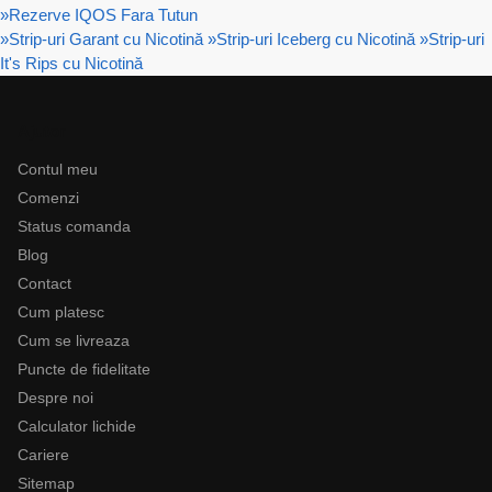
»
Rezerve IQOS Fara Tutun
»
Strip-uri Garant cu Nicotină
»
Strip-uri Iceberg cu Nicotină
»
Strip-uri
It's Rips cu Nicotină
Ajutor
Contul meu
Comenzi
Status comanda
Blog
Contact
Cum platesc
Cum se livreaza
Puncte de fidelitate
Despre noi
Calculator lichide
Cariere
Sitemap