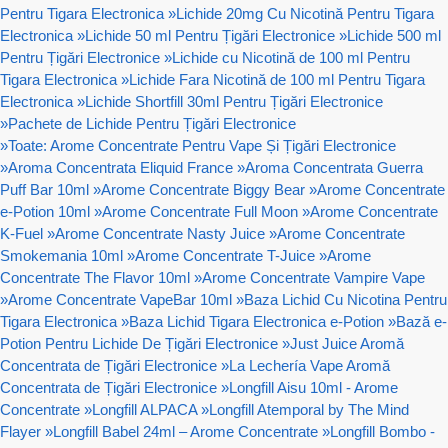
Pentru Tigara Electronica
»
Lichide 20mg Cu Nicotină Pentru Tigara
Electronica
»
Lichide 50 ml Pentru Țigări Electronice
»
Lichide 500 ml
Pentru Țigări Electronice
»
Lichide cu Nicotină de 100 ml Pentru
Tigara Electronica
»
Lichide Fara Nicotină de 100 ml Pentru Tigara
Electronica
»
Lichide Shortfill 30ml Pentru Țigări Electronice
»
Pachete de Lichide Pentru Țigări Electronice
»
Toate: Arome Concentrate Pentru Vape Și Țigări Electronice
»
Aroma Concentrata Eliquid France
»
Aroma Concentrata Guerra
Puff Bar 10ml
»
Arome Concentrate Biggy Bear
»
Arome Concentrate
e-Potion 10ml
»
Arome Concentrate Full Moon
»
Arome Concentrate
K-Fuel
»
Arome Concentrate Nasty Juice
»
Arome Concentrate
Smokemania 10ml
»
Arome Concentrate T-Juice
»
Arome
Concentrate The Flavor 10ml
»
Arome Concentrate Vampire Vape
»
Arome Concentrate VapeBar 10ml
»
Baza Lichid Cu Nicotina Pentru
Tigara Electronica
»
Baza Lichid Tigara Electronica e-Potion
»
Bază e-
Potion Pentru Lichide De Țigări Electronice
»
Just Juice Aromă
Concentrata de Țigări Electronice
»
La Lechería Vape Aromă
Concentrata de Țigări Electronice
»
Longfill Aisu 10ml - Arome
Concentrate
»
Longfill ALPACA
»
Longfill Atemporal by The Mind
Flayer
»
Longfill Babel 24ml – Arome Concentrate
»
Longfill Bombo -