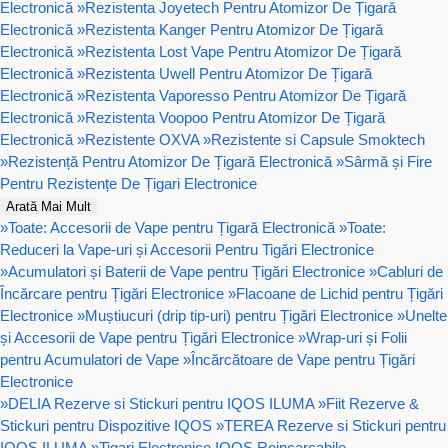
Electronică
»
Rezistenta Joyetech Pentru Atomizor De Țigară
Electronică
»
Rezistenta Kanger Pentru Atomizor De Țigară
Electronică
»
Rezistenta Lost Vape Pentru Atomizor De Țigară
Electronică
»
Rezistenta Uwell Pentru Atomizor De Țigară
Electronică
»
Rezistenta Vaporesso Pentru Atomizor De Țigară
Electronică
»
Rezistenta Voopoo Pentru Atomizor De Țigară
Electronică
»
Rezistente OXVA
»
Rezistente si Capsule Smoktech
»
Rezistență Pentru Atomizor De Țigară Electronică
»
Sârmă și Fire
Pentru Rezistențe De Țigari Electronice
Arată Mai Mult
»
Toate: Accesorii de Vape pentru Țigară Electronică
»
Toate:
Reduceri la Vape-uri și Accesorii Pentru Tigări Electronice
»
Acumulatori și Baterii de Vape pentru Țigări Electronice
»
Cabluri de
Încărcare pentru Țigări Electronice
»
Flacoane de Lichid pentru Țigări
Electronice
»
Muștiucuri (drip tip-uri) pentru Țigări Electronice
»
Unelte
și Accesorii de Vape pentru Țigări Electronice
»
Wrap-uri și Folii
pentru Acumulatori de Vape
»
Încărcătoare de Vape pentru Țigări
Electronice
»
DELIA Rezerve si Stickuri pentru IQOS ILUMA
»
Fiit Rezerve &
Stickuri pentru Dispozitive IQOS
»
TEREA Rezerve si Stickuri pentru
IQOS ILUMA
»
Tigari Electronice IQOS Reincarcabile