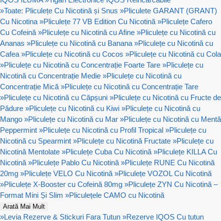
»
Toate: Pliculețe Cu Nicotină și Snus
»
Pliculete GARANT (GRANT)
Cu Nicotina
»
Pliculețe 77 VB Edition Cu Nicotină
»
Pliculețe Cafero
Cu Cofeină
»
Pliculețe cu Nicotină cu Afine
»
Pliculețe cu Nicotină cu
Ananas
»
Pliculețe cu Nicotină cu Banana
»
Pliculețe cu Nicotină cu
Cafea
»
Pliculețe cu Nicotină cu Cocos
»
Pliculețe cu Nicotină cu Cola
»
Pliculețe cu Nicotină cu Concentrație Foarte Tare
»
Pliculețe cu
Nicotină cu Concentrație Medie
»
Pliculețe cu Nicotină cu
Concentrație Mică
»
Pliculețe cu Nicotină cu Concentrație Tare
»
Pliculețe cu Nicotină cu Căpșuni
»
Pliculețe cu Nicotină cu Fructe de
Pădure
»
Pliculețe cu Nicotină cu Kiwi
»
Pliculețe cu Nicotină cu
Mango
»
Pliculețe cu Nicotină cu Mar
»
Pliculețe cu Nicotină cu Mentă
Peppermint
»
Pliculețe cu Nicotină cu Profil Tropical
»
Pliculețe cu
Nicotină cu Spearmint
»
Pliculețe cu Nicotină Fructate
»
Pliculețe cu
Nicotină Mentolate
»
Pliculețe Cuba Cu Nicotină
»
Pliculețe KILLA Cu
Nicotină
»
Pliculețe Pablo Cu Nicotină
»
Pliculețe RUNE Cu Nicotină
20mg
»
Pliculețe VELO Cu Nicotină
»
Pliculețe VOZOL Cu Nicotină
»
Pliculețe X-Booster cu Cofeină 80mg
»
Pliculețe ZYN Cu Nicotină –
Format Mini Și Slim
»
Pliculețele CAMO cu Nicotină
Arată Mai Mult
»
Levia Rezerve & Stickuri Fara Tutun
»
Rezerve IQOS Cu tutun