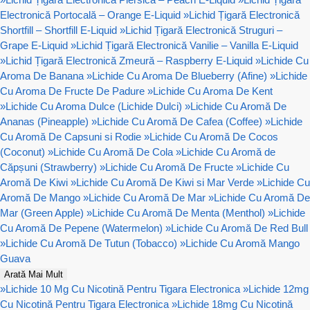
Electronică Portocală – Orange E-Liquid
»
Lichid Țigară Electronică
Shortfill – Shortfill E-Liquid
»
Lichid Țigară Electronică Struguri –
Grape E-Liquid
»
Lichid Țigară Electronică Vanilie – Vanilla E-Liquid
»
Lichid Țigară Electronică Zmeură – Raspberry E-Liquid
»
Lichide Cu
Aroma De Banana
»
Lichide Cu Aroma De Blueberry (Afine)
»
Lichide
Cu Aroma De Fructe De Padure
»
Lichide Cu Aroma De Kent
»
Lichide Cu Aroma Dulce (Lichide Dulci)
»
Lichide Cu Aromă De
Ananas (Pineapple)
»
Lichide Cu Aromă De Cafea (Coffee)
»
Lichide
Cu Aromă De Capsuni si Rodie
»
Lichide Cu Aromă De Cocos
(Coconut)
»
Lichide Cu Aromă De Cola
»
Lichide Cu Aromă de
Căpșuni (Strawberry)
»
Lichide Cu Aromă De Fructe
»
Lichide Cu
Aromă De Kiwi
»
Lichide Cu Aromă De Kiwi si Mar Verde
»
Lichide Cu
Aromă De Mango
»
Lichide Cu Aromă De Mar
»
Lichide Cu Aromă De
Mar (Green Apple)
»
Lichide Cu Aromă De Menta (Menthol)
»
Lichide
Cu Aromă De Pepene (Watermelon)
»
Lichide Cu Aromă De Red Bull
»
Lichide Cu Aromă De Tutun (Tobacco)
»
Lichide Cu Aromă Mango
Guava
Arată Mai Mult
»
Lichide 10 Mg Cu Nicotină Pentru Tigara Electronica
»
Lichide 12mg
Cu Nicotină Pentru Tigara Electronica
»
Lichide 18mg Cu Nicotină