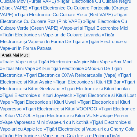
Culoare Mov (Purple VAPE)
»
Tigari Electronice Cu Culoare Negru
(Black VAPE)
»
Tigari Electronice Cu Culoare Portocaliu (Orange
VAPE)
»
Tigari Electronice Cu Culoare Rosu (Red VAPE)
»
Tigari
Electronice Cu Culoare Roz (Pink VAPE)
»
Tigari Electronice Cu
Culoare Verde (Green VAPE)
»
Vape-uri si Tigari Electronice Mici
»
Țigări Electronice și Vape-uri de Culoare Lavanda
»
Țigări
Electronice și Vape-uri In Forma De Tigara
»
Țigări Electronice și
Vape-uri In Forma Patrata
Arată Mai Mult
»
Toate: Vape-uri și Țigări Electronice
»
Aspire Mini Vape
»
Box Mod
»
Elfbar Mini Vape
»
Kit-uri tigari electronice
»
Mod-uri De Tigari
Electronica
»
Tigari Electronice OXVA Reincarcabile (Vape)
»
Tigari
Electronice si Kituri Aspire
»
Tigari Electronice si Kituri Elf Bar
»
Tigari
Electronice si Kituri Geekvape
»
Tigari Electronice si Kituri Innokin
»
Tigari Electronice si Kituri Joyetech
»
Tigari Electronice si Kituri Lost
Vape
»
Tigari Electronice si Kituri Uwell
»
Tigari Electronice si Kituri
Vaporesso
»
Tigari Electronice si Kituri VOOPOO
»
Tigari Electronice
si Kituri VOZOL
»
Tigari Electronice si Kituri VUSE
»
Vape Pen-uri
»
Vape Vaporesso Mini
»
Vape-uri cu Nicotină
»
Țigări Electronice și
Vape-uri cu Apple Ice
»
Țigări Electronice și Vape-uri cu Cherry Cola
»
Țigări Electronice și Vape-uri cu Cola Ice la e-Potion
»
Țigări