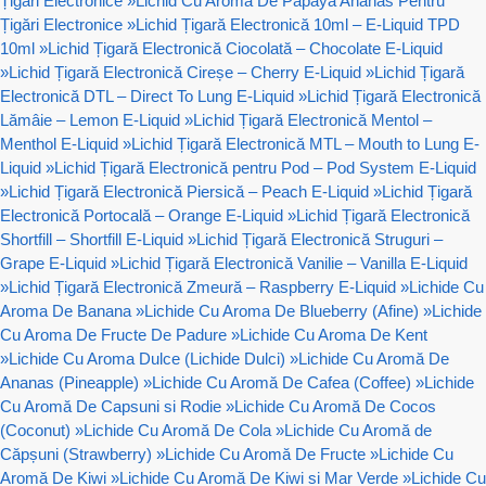
Țigări Electronice
»
Lichid Cu Aroma De Papaya Ananas Pentru
Țigări Electronice
»
Lichid Țigară Electronică 10ml – E-Liquid TPD
10ml
»
Lichid Țigară Electronică Ciocolată – Chocolate E-Liquid
»
Lichid Țigară Electronică Cireșe – Cherry E-Liquid
»
Lichid Țigară
Electronică DTL – Direct To Lung E-Liquid
»
Lichid Țigară Electronică
Lămâie – Lemon E-Liquid
»
Lichid Țigară Electronică Mentol –
Menthol E-Liquid
»
Lichid Țigară Electronică MTL – Mouth to Lung E-
Liquid
»
Lichid Țigară Electronică pentru Pod – Pod System E-Liquid
»
Lichid Țigară Electronică Piersică – Peach E-Liquid
»
Lichid Țigară
Electronică Portocală – Orange E-Liquid
»
Lichid Țigară Electronică
Shortfill – Shortfill E-Liquid
»
Lichid Țigară Electronică Struguri –
Grape E-Liquid
»
Lichid Țigară Electronică Vanilie – Vanilla E-Liquid
»
Lichid Țigară Electronică Zmeură – Raspberry E-Liquid
»
Lichide Cu
Aroma De Banana
»
Lichide Cu Aroma De Blueberry (Afine)
»
Lichide
Cu Aroma De Fructe De Padure
»
Lichide Cu Aroma De Kent
»
Lichide Cu Aroma Dulce (Lichide Dulci)
»
Lichide Cu Aromă De
Ananas (Pineapple)
»
Lichide Cu Aromă De Cafea (Coffee)
»
Lichide
Cu Aromă De Capsuni si Rodie
»
Lichide Cu Aromă De Cocos
(Coconut)
»
Lichide Cu Aromă De Cola
»
Lichide Cu Aromă de
Căpșuni (Strawberry)
»
Lichide Cu Aromă De Fructe
»
Lichide Cu
Aromă De Kiwi
»
Lichide Cu Aromă De Kiwi si Mar Verde
»
Lichide Cu