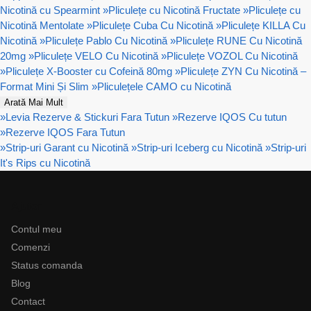
Nicotină cu Spearmint
»
Pliculețe cu Nicotină Fructate
»
Pliculețe cu
Nicotină Mentolate
»
Pliculețe Cuba Cu Nicotină
»
Pliculețe KILLA Cu
Nicotină
»
Pliculețe Pablo Cu Nicotină
»
Pliculețe RUNE Cu Nicotină
20mg
»
Pliculețe VELO Cu Nicotină
»
Pliculețe VOZOL Cu Nicotină
»
Pliculețe X-Booster cu Cofeină 80mg
»
Pliculețe ZYN Cu Nicotină –
Format Mini Și Slim
»
Pliculețele CAMO cu Nicotină
Arată Mai Mult
»
Levia Rezerve & Stickuri Fara Tutun
»
Rezerve IQOS Cu tutun
»
Rezerve IQOS Fara Tutun
»
Strip-uri Garant cu Nicotină
»
Strip-uri Iceberg cu Nicotină
»
Strip-uri
It's Rips cu Nicotină
Ajutor
Contul meu
Comenzi
Status comanda
Blog
Contact