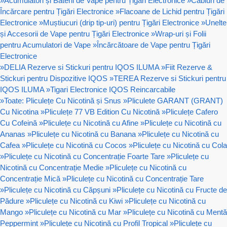
»
Acumulatori și Baterii de Vape pentru Țigări Electronice
»
Cabluri de
Încărcare pentru Țigări Electronice
»
Flacoane de Lichid pentru Țigări
Electronice
»
Muștiucuri (drip tip-uri) pentru Țigări Electronice
»
Unelte
și Accesorii de Vape pentru Țigări Electronice
»
Wrap-uri și Folii
pentru Acumulatori de Vape
»
Încărcătoare de Vape pentru Țigări
Electronice
»
DELIA Rezerve si Stickuri pentru IQOS ILUMA
»
Fiit Rezerve &
Stickuri pentru Dispozitive IQOS
»
TEREA Rezerve si Stickuri pentru
IQOS ILUMA
»
Tigari Electronice IQOS Reincarcabile
»
Toate: Pliculețe Cu Nicotină și Snus
»
Pliculete GARANT (GRANT)
Cu Nicotina
»
Pliculețe 77 VB Edition Cu Nicotină
»
Pliculețe Cafero
Cu Cofeină
»
Pliculețe cu Nicotină cu Afine
»
Pliculețe cu Nicotină cu
Ananas
»
Pliculețe cu Nicotină cu Banana
»
Pliculețe cu Nicotină cu
Cafea
»
Pliculețe cu Nicotină cu Cocos
»
Pliculețe cu Nicotină cu Cola
»
Pliculețe cu Nicotină cu Concentrație Foarte Tare
»
Pliculețe cu
Nicotină cu Concentrație Medie
»
Pliculețe cu Nicotină cu
Concentrație Mică
»
Pliculețe cu Nicotină cu Concentrație Tare
»
Pliculețe cu Nicotină cu Căpșuni
»
Pliculețe cu Nicotină cu Fructe de
Pădure
»
Pliculețe cu Nicotină cu Kiwi
»
Pliculețe cu Nicotină cu
Mango
»
Pliculețe cu Nicotină cu Mar
»
Pliculețe cu Nicotină cu Mentă
Peppermint
»
Pliculețe cu Nicotină cu Profil Tropical
»
Pliculețe cu