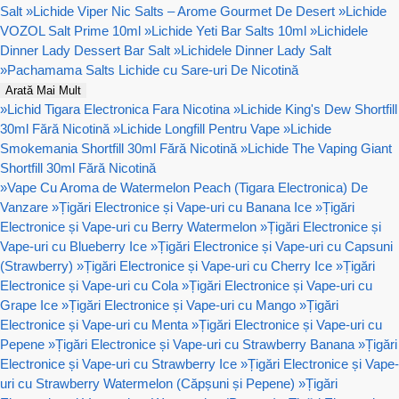
Salt
»
Lichide Viper Nic Salts – Arome Gourmet De Desert
»
Lichide
VOZOL Salt Prime 10ml
»
Lichide Yeti Bar Salts 10ml
»
Lichidele
Dinner Lady Dessert Bar Salt
»
Lichidele Dinner Lady Salt
»
Pachamama Salts Lichide cu Sare-uri De Nicotină
Arată Mai Mult
»
Lichid Tigara Electronica Fara Nicotina
»
Lichide King's Dew Shortfill
30ml Fără Nicotină
»
Lichide Longfill Pentru Vape
»
Lichide
Smokemania Shortfill 30ml Fără Nicotină
»
Lichide The Vaping Giant
Shortfill 30ml Fără Nicotină
»
Vape Cu Aroma de Watermelon Peach (Tigara Electronica) De
Vanzare
»
Țigări Electronice și Vape-uri cu Banana Ice
»
Țigări
Electronice și Vape-uri cu Berry Watermelon
»
Țigări Electronice și
Vape-uri cu Blueberry Ice
»
Țigări Electronice și Vape-uri cu Capsuni
(Strawberry)
»
Țigări Electronice și Vape-uri cu Cherry Ice
»
Țigări
Electronice și Vape-uri cu Cola
»
Țigări Electronice și Vape-uri cu
Grape Ice
»
Țigări Electronice și Vape-uri cu Mango
»
Țigări
Electronice și Vape-uri cu Menta
»
Țigări Electronice și Vape-uri cu
Pepene
»
Țigări Electronice și Vape-uri cu Strawberry Banana
»
Țigări
Electronice și Vape-uri cu Strawberry Ice
»
Țigări Electronice și Vape-
uri cu Strawberry Watermelon (Căpșuni și Pepene)
»
Țigări