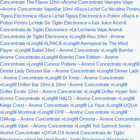
Concentrate The Flavor 10ml
»
Arome Concentrate Vampire Vape
»
Arome Concentrate VapeBar 10ml
»
Baza Lichid Cu Nicotina Pentru
Tigara Electronica
»
Baza Lichid Tigara Electronica e-Potion
»
Bază e-
Potion Pentru Lichide De Țigări Electronice
»
Just Juice Aromă
Concentrata de Țigări Electronice
»
La Lechería Vape Aromă
Concentrata de Țigări Electronice
»
Longfill Aisu 10ml - Arome
Concentrate
»
Longfill ALPACA
»
Longfill Atemporal by The Mind
Flayer
»
Longfill Babel 24ml – Arome Concentrate
»
Longfill Bombo -
Arome Concentrate
»
Longfill Bombo Core Edition – Arome
Concentrate
»
Longfill Curieux Potions – Arome Concentrate
»
Longfill
Dinner Lady Dessert Bar – Arome Concentrate
»
Longfill Dinner Lady
– Arome Concentrate
»
Longfill Dr Frost – Arome Concentrate
»
Longfill Drifter Bar 16ml & 24ml - Arome Concentrate
»
Longfill
Drifter Exotic 12ml – Arome Concentrate
»
Longfill Drifter Hyper 5ml -
Arome Concentrate
»
Longfill HALO – Arome Concentrate
»
Longfill
Kings Crest – Arome Concentrate
»
Longfill La Yaya
»
Longfill LIQUA
»
Longfill Montreal
»
Longfill OHF – Arome Concentrate
»
Longfill
Oil4vap – Arome Concentrate
»
Longfill Omerta – Arome Concentrate
»
Longfill Viper – Arome Concentrate
»
Longfill Yeti Summit Series –
Arome Concentrate
»
OXVA OX Aromă Concentrata de Țigări
Electronice
»
Shot Nicotină Pentru Țigări Electronice (Nicshoturi si