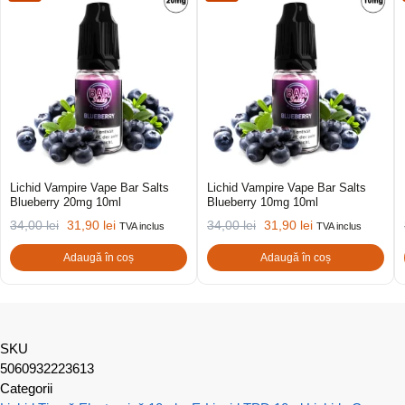
Lichid Vampire Vape Bar Salts
Lichid Vampire Vape Bar Salts
Blueberry 20mg 10ml
Blueberry 10mg 10ml
34,00
lei
31,90
lei
34,00
lei
31,90
lei
TVA inclus
TVA inclus
Adaugă în coș
Adaugă în coș
SKU
5060932223613
Categorii