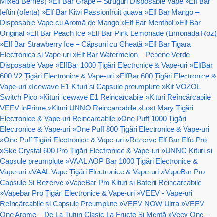
Mixed Berries)
»
Elf Bar Grape – Struguri Disposable Vape
»
Elf Bar
Ieftin (oferta)
»
Elf Bar Kiwi Passionfruit guava
»
Elf Bar Mango –
Disposable Vape cu Aromă de Mango
»
Elf Bar Menthol
»
Elf Bar
Original
»
Elf Bar Peach Ice
»
Elf Bar Pink Lemonade (Limonada Roz)
»
Elf Bar Strawberry Ice – Căpșuni cu Gheață
»
Elf Bar Tigara
Electronica si Vape-uri
»
Elf Bar Watermelon – Pepene Verde
Disposable Vape
»
ElfBar 1000 Țigări Electronice & Vape-uri
»
ElfBar
600 V2 Țigări Electronice & Vape-uri
»
ElfBar 600 Țigări Electronice &
Vape-uri
»
Icewave E1 Kituri si Capsule preumplute
»
Kit VOZOL
Switch Pico
»
Kituri Icewave E1 Reincarcabile
»
Kituri Reîncărcabile
VEEV inPrime
»
Kituri UNNO Reincarcabile
»
Lost Mary Țigări
Electronice & Vape-uri Reincarcabile
»
One Puff 1000 Țigări
Electronice & Vape-uri
»
One Puff 800 Țigări Electronice & Vape-uri
»
One Puff Țigări Electronice & Vape-uri
»
Rezerve Elf Bar Elfa Pro
»
Ske Crystal 600 Pro Țigări Electronice & Vape-uri
»
UNNO Kituri si
Capsule preumplute
»
VAAL AOP Bar 1000 Țigări Electronice &
Vape-uri
»
VAAL Vape Țigări Electronice & Vape-uri
»
VapeBar Pro
Capsule Si Rezerve
»
VapeBar Pro Kituri si Baterii Reincarcabile
»
Vapebar Pro Țigări Electronice & Vape-uri
»
VEEV - Vape-uri
Reîncărcabile și Capsule Preumplute
»
VEEV NOW Ultra
»
VEEV
One Arome – De La Tutun Clasic La Fructe Și Mentă
»
Veev One –