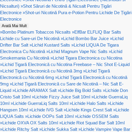
Nicsalturi)
»
Shot Săruri de Nicotină & Nicsalt Pentru Țigări
Electronice
»
Shot-uri Nicotină Pura e-Potion Pentru Lichide De Țigări
Electronice
Arată Mai Mult
»
Bombo Platinum Tobaccos Nicsalts
»
ElfBar ELFLIQ Bar Salts
Lichide cu Sare-uri De Nicotină
»
Lichid Bombo Bar Juice
»
Lichid
Drifter Bar Salt
»
Lichid Kustard Salts
»
Lichid LIQUA De Tigara
Electronica Cu Nicotină
»
Lichid Magnum Vape Nic Salts
»
Lichid
Smokemania Cu Nicotină
»
Lichid Tigara Electronica cu Nicotina
»
Lichid Țigară Electronică cu Nicotina Freebase – Nic Shot E-Liquid
»
Lichid Țigară Electronică cu Nicotină 3mg
»
Lichid Țigară
Electronică cu Nicotină 6mg
»
Lichid Țigară Electronică cu Nicotină
9mg
»
Lichid Țigară Electronică cu Sare de Nicotină – Nic Salt E-
Liquid
»
Lichide ARAMAX Salt
»
Lichide Big Bold Salts
»
Lichide Don
Cristo Salt 10ml
»
Lichide Fizzy Juice Salt 10ml
»
Lichide GuerraLiq
10ml
»
Lichide GuerraLiq Salts 10ml
»
Lichide Halo Salts
»
Lichide
Hangsen 10ml
»
Lichide IVG Salt
»
Lichide Kings Crest Salt
»
Lichide
LIQUA Salts
»
Lichide OOPs Salt 10ml
»
Lichide OSSEM Salts
»
Lichide OXVA OX Salts 10ml
»
Lichide Riot Squad Bar Salt 10ml
»
Lichide Ritchy Salt
»
Lichide Sukka Salt
»
Lichide Vampire Vape Bar