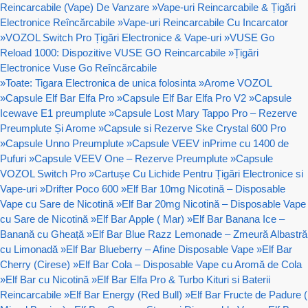
Reincarcabile (Vape) De Vanzare
»
Vape-uri Reincarcabile & Țigări
Electronice Reîncărcabile
»
Vape-uri Reincarcabile Cu Incarcator
»
VOZOL Switch Pro Țigări Electronice & Vape-uri
»
VUSE Go
Reload 1000: Dispozitive VUSE GO Reincarcabile
»
Țigări
Electronice Vuse Go Reîncărcabile
»
Toate: Tigara Electronica de unica folosinta
»
Arome VOZOL
»
Capsule Elf Bar Elfa Pro
»
Capsule Elf Bar Elfa Pro V2
»
Capsule
Icewave E1 preumplute
»
Capsule Lost Mary Tappo Pro – Rezerve
Preumplute Și Arome
»
Capsule si Rezerve Ske Crystal 600 Pro
»
Capsule Unno Preumplute
»
Capsule VEEV inPrime cu 1400 de
Pufuri
»
Capsule VEEV One – Rezerve Preumplute
»
Capsule
VOZOL Switch Pro
»
Cartușe Cu Lichide Pentru Țigări Electronice si
Vape-uri
»
Drifter Poco 600
»
Elf Bar 10mg Nicotină – Disposable
Vape cu Sare de Nicotină
»
Elf Bar 20mg Nicotină – Disposable Vape
cu Sare de Nicotină
»
Elf Bar Apple ( Mar)
»
Elf Bar Banana Ice –
Banană cu Gheață
»
Elf Bar Blue Razz Lemonade – Zmeură Albastră
cu Limonadă
»
Elf Bar Blueberry – Afine Disposable Vape
»
Elf Bar
Cherry (Cirese)
»
Elf Bar Cola – Disposable Vape cu Aromă de Cola
»
Elf Bar cu Nicotină
»
Elf Bar Elfa Pro & Turbo Kituri si Baterii
Reincarcabile
»
Elf Bar Energy (Red Bull)
»
Elf Bar Fructe de Padure (