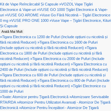
Kit de Vape Reîncărcabil Și Capsule
»
VOZOL Vape Țigări
Electronice & Vape-uri
»
VUSE GO 1000 Țigări Electronice & Vape-
uri
»
VUSE GO AROME
»
Vuse Go Fără Nicotină – Țigări Electronice
0 mg
»
VUSE PRO ONE 1000
»
Vuse Vape – Țigări Electronice, Kituri
Și Capsule
Arată Mai Mult
»
Tigara Electronica cu 1200 de Pufuri (Include opțiuni cu nicotină și
fără nicotină Reduceri)
»
Tigara Electronica cu 1600 de Pufuri
(Include opțiuni cu nicotină și fără nicotină Reduceri)
»
Tigara
Electronica cu 1800 de Pufuri (Include opțiuni cu nicotină și fără
nicotină Reduceri)
»
Tigara Electronica cu 2000 de Pufuri (Include
opțiuni cu nicotină și fără nicotină Reduceri)
»
Tigara Electronica cu
2400 de Pufuri (Include opțiuni cu nicotină și fără nicotină Reduceri)
»
Tigara Electronica cu 600 de Pufuri (Include opțiuni cu nicotină și
fără nicotină Reduceri)
»
Tigara Electronica cu 800 de Pufuri (Include
opțiuni cu nicotină și fără nicotină Reduceri)
»
Țigări Electronice cu
1000 de Pufuri
»
Toate: Atomizor pentru Țigară Electronică
»
Atomizoare Servisabile
RTA/RDA
»
Atomizor Pentru Utilizatori Avansați - Atomizor De Țigară
Electronică
»
Atomizor Pentru Începători - Atomizor De Țigară