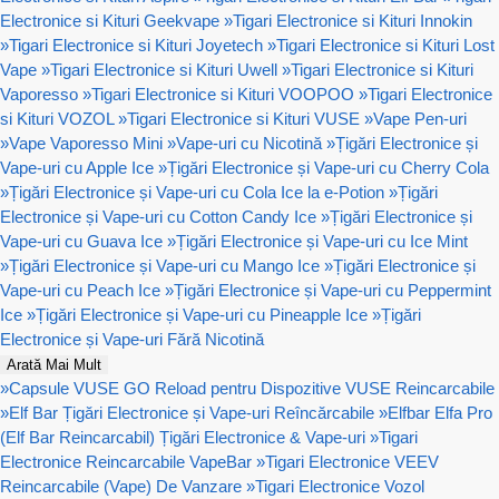
Electronice si Kituri Geekvape
»
Tigari Electronice si Kituri Innokin
»
Tigari Electronice si Kituri Joyetech
»
Tigari Electronice si Kituri Lost
Vape
»
Tigari Electronice si Kituri Uwell
»
Tigari Electronice si Kituri
Vaporesso
»
Tigari Electronice si Kituri VOOPOO
»
Tigari Electronice
si Kituri VOZOL
»
Tigari Electronice si Kituri VUSE
»
Vape Pen-uri
»
Vape Vaporesso Mini
»
Vape-uri cu Nicotină
»
Țigări Electronice și
Vape-uri cu Apple Ice
»
Țigări Electronice și Vape-uri cu Cherry Cola
»
Țigări Electronice și Vape-uri cu Cola Ice la e-Potion
»
Țigări
Electronice și Vape-uri cu Cotton Candy Ice
»
Țigări Electronice și
Vape-uri cu Guava Ice
»
Țigări Electronice și Vape-uri cu Ice Mint
»
Țigări Electronice și Vape-uri cu Mango Ice
»
Țigări Electronice și
Vape-uri cu Peach Ice
»
Țigări Electronice și Vape-uri cu Peppermint
Ice
»
Țigări Electronice și Vape-uri cu Pineapple Ice
»
Țigări
Electronice și Vape-uri Fără Nicotină
Arată Mai Mult
»
Capsule VUSE GO Reload pentru Dispozitive VUSE Reincarcabile
»
Elf Bar Țigări Electronice și Vape-uri Reîncărcabile
»
Elfbar Elfa Pro
(Elf Bar Reincarcabil) Țigări Electronice & Vape-uri
»
Tigari
Electronice Reincarcabile VapeBar
»
Tigari Electronice VEEV
Reincarcabile (Vape) De Vanzare
»
Tigari Electronice Vozol