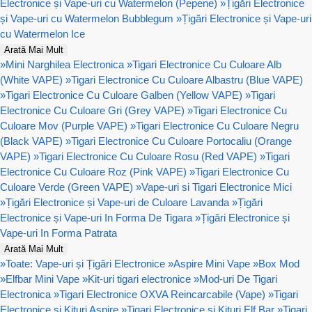
Electronice și Vape-uri cu Watermelon (Pepene)
»
Țigări Electronice
și Vape-uri cu Watermelon Bubblegum
»
Țigări Electronice și Vape-uri
cu Watermelon Ice
Arată Mai Mult
»
Mini Narghilea Electronica
»
Tigari Electronice Cu Culoare Alb
(White VAPE)
»
Tigari Electronice Cu Culoare Albastru (Blue VAPE)
»
Tigari Electronice Cu Culoare Galben (Yellow VAPE)
»
Tigari
Electronice Cu Culoare Gri (Grey VAPE)
»
Tigari Electronice Cu
Culoare Mov (Purple VAPE)
»
Tigari Electronice Cu Culoare Negru
(Black VAPE)
»
Tigari Electronice Cu Culoare Portocaliu (Orange
VAPE)
»
Tigari Electronice Cu Culoare Rosu (Red VAPE)
»
Tigari
Electronice Cu Culoare Roz (Pink VAPE)
»
Tigari Electronice Cu
Culoare Verde (Green VAPE)
»
Vape-uri si Tigari Electronice Mici
»
Țigări Electronice și Vape-uri de Culoare Lavanda
»
Țigări
Electronice și Vape-uri In Forma De Tigara
»
Țigări Electronice și
Vape-uri In Forma Patrata
Arată Mai Mult
»
Toate: Vape-uri și Țigări Electronice
»
Aspire Mini Vape
»
Box Mod
»
Elfbar Mini Vape
»
Kit-uri tigari electronice
»
Mod-uri De Tigari
Electronica
»
Tigari Electronice OXVA Reincarcabile (Vape)
»
Tigari
Electronice si Kituri Aspire
»
Tigari Electronice si Kituri Elf Bar
»
Tigari