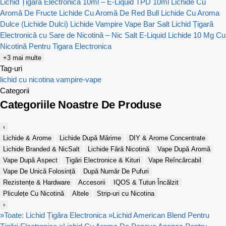
Lichid Țigară Electronică 10ml – E-Liquid TPD 10ml
Lichide Cu
Aromă De Fructe
Lichide Cu Aromă De Red Bull
Lichide Cu Aroma
Dulce (Lichide Dulci)
Lichide Vampire Vape Bar Salt
Lichid Țigară
Electronică cu Sare de Nicotină – Nic Salt E-Liquid
Lichide 10 Mg Cu
Nicotină Pentru Tigara Electronica
+3 mai multe
Tag-uri
lichid cu nicotina
vampire-vape
Categorii
Categoriile Noastre De Produse
‹
Lichide & Arome
Lichide După Mărime
DIY & Arome Concentrate
Lichide Branded & NicSalt
Lichide Fără Nicotină
Vape După Aromă
Vape După Aspect
Țigări Electronice & Kituri
Vape Reîncărcabil
Vape De Unică Folosință
După Număr De Pufuri
Rezistențe & Hardware
Accesorii
IQOS & Tutun Încălzit
Pliculețe Cu Nicotină
Altele
Strip-uri cu Nicotina
›
»
Toate: Lichid Țigăra Electronica
»
Lichid American Blend Pentru