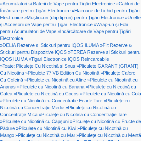
»
Acumulatori și Baterii de Vape pentru Țigări Electronice
»
Cabluri de
Încărcare pentru Țigări Electronice
»
Flacoane de Lichid pentru Țigări
Electronice
»
Muștiucuri (drip tip-uri) pentru Țigări Electronice
»
Unelte
și Accesorii de Vape pentru Țigări Electronice
»
Wrap-uri și Folii
pentru Acumulatori de Vape
»
Încărcătoare de Vape pentru Țigări
Electronice
»
DELIA Rezerve si Stickuri pentru IQOS ILUMA
»
Fiit Rezerve &
Stickuri pentru Dispozitive IQOS
»
TEREA Rezerve si Stickuri pentru
IQOS ILUMA
»
Tigari Electronice IQOS Reincarcabile
»
Toate: Pliculețe Cu Nicotină și Snus
»
Pliculete GARANT (GRANT)
Cu Nicotina
»
Pliculețe 77 VB Edition Cu Nicotină
»
Pliculețe Cafero
Cu Cofeină
»
Pliculețe cu Nicotină cu Afine
»
Pliculețe cu Nicotină cu
Ananas
»
Pliculețe cu Nicotină cu Banana
»
Pliculețe cu Nicotină cu
Cafea
»
Pliculețe cu Nicotină cu Cocos
»
Pliculețe cu Nicotină cu Cola
»
Pliculețe cu Nicotină cu Concentrație Foarte Tare
»
Pliculețe cu
Nicotină cu Concentrație Medie
»
Pliculețe cu Nicotină cu
Concentrație Mică
»
Pliculețe cu Nicotină cu Concentrație Tare
»
Pliculețe cu Nicotină cu Căpșuni
»
Pliculețe cu Nicotină cu Fructe de
Pădure
»
Pliculețe cu Nicotină cu Kiwi
»
Pliculețe cu Nicotină cu
Mango
»
Pliculețe cu Nicotină cu Mar
»
Pliculețe cu Nicotină cu Mentă