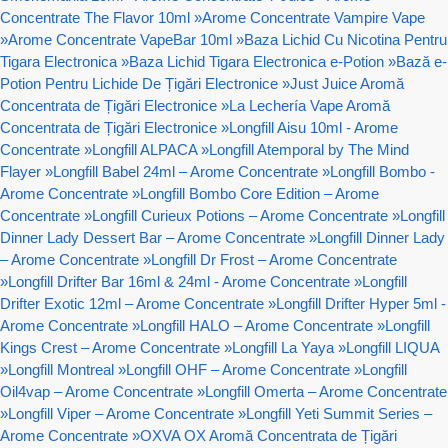
Concentrate The Flavor 10ml
»
Arome Concentrate Vampire Vape
»
Arome Concentrate VapeBar 10ml
»
Baza Lichid Cu Nicotina Pentru
Tigara Electronica
»
Baza Lichid Tigara Electronica e-Potion
»
Bază e-
Potion Pentru Lichide De Țigări Electronice
»
Just Juice Aromă
Concentrata de Țigări Electronice
»
La Lechería Vape Aromă
Concentrata de Țigări Electronice
»
Longfill Aisu 10ml - Arome
Concentrate
»
Longfill ALPACA
»
Longfill Atemporal by The Mind
Flayer
»
Longfill Babel 24ml – Arome Concentrate
»
Longfill Bombo -
Arome Concentrate
»
Longfill Bombo Core Edition – Arome
Concentrate
»
Longfill Curieux Potions – Arome Concentrate
»
Longfill
Dinner Lady Dessert Bar – Arome Concentrate
»
Longfill Dinner Lady
– Arome Concentrate
»
Longfill Dr Frost – Arome Concentrate
»
Longfill Drifter Bar 16ml & 24ml - Arome Concentrate
»
Longfill
Drifter Exotic 12ml – Arome Concentrate
»
Longfill Drifter Hyper 5ml -
Arome Concentrate
»
Longfill HALO – Arome Concentrate
»
Longfill
Kings Crest – Arome Concentrate
»
Longfill La Yaya
»
Longfill LIQUA
»
Longfill Montreal
»
Longfill OHF – Arome Concentrate
»
Longfill
Oil4vap – Arome Concentrate
»
Longfill Omerta – Arome Concentrate
»
Longfill Viper – Arome Concentrate
»
Longfill Yeti Summit Series –
Arome Concentrate
»
OXVA OX Aromă Concentrata de Țigări