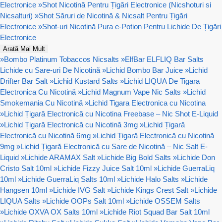
Electronice
»
Shot Nicotină Pentru Țigări Electronice (Nicshoturi si
Nicsalturi)
»
Shot Săruri de Nicotină & Nicsalt Pentru Țigări
Electronice
»
Shot-uri Nicotină Pura e-Potion Pentru Lichide De Țigări
Electronice
Arată Mai Mult
»
Bombo Platinum Tobaccos Nicsalts
»
ElfBar ELFLIQ Bar Salts
Lichide cu Sare-uri De Nicotină
»
Lichid Bombo Bar Juice
»
Lichid
Drifter Bar Salt
»
Lichid Kustard Salts
»
Lichid LIQUA De Tigara
Electronica Cu Nicotină
»
Lichid Magnum Vape Nic Salts
»
Lichid
Smokemania Cu Nicotină
»
Lichid Tigara Electronica cu Nicotina
»
Lichid Țigară Electronică cu Nicotina Freebase – Nic Shot E-Liquid
»
Lichid Țigară Electronică cu Nicotină 3mg
»
Lichid Țigară
Electronică cu Nicotină 6mg
»
Lichid Țigară Electronică cu Nicotină
9mg
»
Lichid Țigară Electronică cu Sare de Nicotină – Nic Salt E-
Liquid
»
Lichide ARAMAX Salt
»
Lichide Big Bold Salts
»
Lichide Don
Cristo Salt 10ml
»
Lichide Fizzy Juice Salt 10ml
»
Lichide GuerraLiq
10ml
»
Lichide GuerraLiq Salts 10ml
»
Lichide Halo Salts
»
Lichide
Hangsen 10ml
»
Lichide IVG Salt
»
Lichide Kings Crest Salt
»
Lichide
LIQUA Salts
»
Lichide OOPs Salt 10ml
»
Lichide OSSEM Salts
»
Lichide OXVA OX Salts 10ml
»
Lichide Riot Squad Bar Salt 10ml