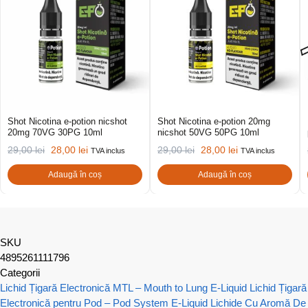
Shot Nicotina e-potion nicshot
Shot Nicotina e-potion 20mg
20mg 70VG 30PG 10ml
nicshot 50VG 50PG 10ml
29,00
lei
28,00
lei
29,00
lei
28,00
lei
TVA inclus
TVA inclus
Adaugă în coș
Adaugă în coș
SKU
4895261111796
Categorii
Lichid Țigară Electronică MTL – Mouth to Lung E-Liquid
Lichid Țigară
Electronică pentru Pod – Pod System E-Liquid
Lichide Cu Aromă De