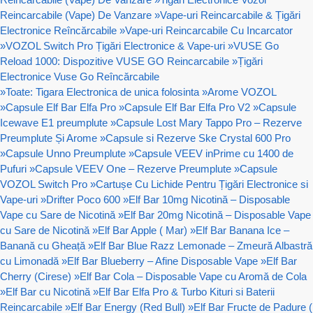
Reincarcabile (Vape) De Vanzare
»
Vape-uri Reincarcabile & Țigări
Electronice Reîncărcabile
»
Vape-uri Reincarcabile Cu Incarcator
»
VOZOL Switch Pro Țigări Electronice & Vape-uri
»
VUSE Go
Reload 1000: Dispozitive VUSE GO Reincarcabile
»
Țigări
Electronice Vuse Go Reîncărcabile
»
Toate: Tigara Electronica de unica folosinta
»
Arome VOZOL
»
Capsule Elf Bar Elfa Pro
»
Capsule Elf Bar Elfa Pro V2
»
Capsule
Icewave E1 preumplute
»
Capsule Lost Mary Tappo Pro – Rezerve
Preumplute Și Arome
»
Capsule si Rezerve Ske Crystal 600 Pro
»
Capsule Unno Preumplute
»
Capsule VEEV inPrime cu 1400 de
Pufuri
»
Capsule VEEV One – Rezerve Preumplute
»
Capsule
VOZOL Switch Pro
»
Cartușe Cu Lichide Pentru Țigări Electronice si
Vape-uri
»
Drifter Poco 600
»
Elf Bar 10mg Nicotină – Disposable
Vape cu Sare de Nicotină
»
Elf Bar 20mg Nicotină – Disposable Vape
cu Sare de Nicotină
»
Elf Bar Apple ( Mar)
»
Elf Bar Banana Ice –
Banană cu Gheață
»
Elf Bar Blue Razz Lemonade – Zmeură Albastră
cu Limonadă
»
Elf Bar Blueberry – Afine Disposable Vape
»
Elf Bar
Cherry (Cirese)
»
Elf Bar Cola – Disposable Vape cu Aromă de Cola
»
Elf Bar cu Nicotină
»
Elf Bar Elfa Pro & Turbo Kituri si Baterii
Reincarcabile
»
Elf Bar Energy (Red Bull)
»
Elf Bar Fructe de Padure (