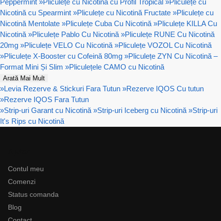
Peppermint
»
Pliculețe cu Nicotină cu Profil Tropical
»
Pliculețe cu
Nicotină cu Spearmint
»
Pliculețe cu Nicotină Fructate
»
Pliculețe cu
Nicotină Mentolate
»
Pliculețe Cuba Cu Nicotină
»
Pliculețe KILLA Cu
Nicotină
»
Pliculețe Pablo Cu Nicotină
»
Pliculețe RUNE Cu Nicotină
20mg
»
Pliculețe VELO Cu Nicotină
»
Pliculețe VOZOL Cu Nicotină
»
Pliculețe X-Booster cu Cofeină 80mg
»
Pliculețe ZYN Cu Nicotină –
Format Mini Și Slim
»
Pliculețele CAMO cu Nicotină
Arată Mai Mult
»
Levia Rezerve & Stickuri Fara Tutun
»
Rezerve IQOS Cu tutun
»
Rezerve IQOS Fara Tutun
»
Strip-uri Garant cu Nicotină
»
Strip-uri Iceberg cu Nicotină
»
Strip-uri
It's Rips cu Nicotină
Ajutor
Contul meu
Comenzi
Status comanda
Blog
Contact