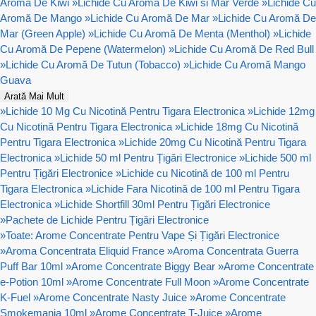
Aromă De Kiwi
»
Lichide Cu Aromă De Kiwi si Mar Verde
»
Lichide Cu
Aromă De Mango
»
Lichide Cu Aromă De Mar
»
Lichide Cu Aromă De
Mar (Green Apple)
»
Lichide Cu Aromă De Menta (Menthol)
»
Lichide
Cu Aromă De Pepene (Watermelon)
»
Lichide Cu Aromă De Red Bull
»
Lichide Cu Aromă De Tutun (Tobacco)
»
Lichide Cu Aromă Mango
Guava
Arată Mai Mult
»
Lichide 10 Mg Cu Nicotină Pentru Tigara Electronica
»
Lichide 12mg
Cu Nicotină Pentru Tigara Electronica
»
Lichide 18mg Cu Nicotină
Pentru Tigara Electronica
»
Lichide 20mg Cu Nicotină Pentru Tigara
Electronica
»
Lichide 50 ml Pentru Țigări Electronice
»
Lichide 500 ml
Pentru Țigări Electronice
»
Lichide cu Nicotină de 100 ml Pentru
Tigara Electronica
»
Lichide Fara Nicotină de 100 ml Pentru Tigara
Electronica
»
Lichide Shortfill 30ml Pentru Țigări Electronice
»
Pachete de Lichide Pentru Țigări Electronice
»
Toate: Arome Concentrate Pentru Vape Și Țigări Electronice
»
Aroma Concentrata Eliquid France
»
Aroma Concentrata Guerra
Puff Bar 10ml
»
Arome Concentrate Biggy Bear
»
Arome Concentrate
e-Potion 10ml
»
Arome Concentrate Full Moon
»
Arome Concentrate
K-Fuel
»
Arome Concentrate Nasty Juice
»
Arome Concentrate
Smokemania 10ml
»
Arome Concentrate T-Juice
»
Arome