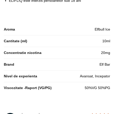
ELIFLIQ este interzis persoanelor sub 18 ani
Aroma
Elfbull Ice
Cantitate (ml)
10ml
Concentratie nicotina
20mg
Brand
Elf Bar
Nivel de experienta
Avansat, Incepator
Viscozitate -Raport (VG/PG)
50%VG 50%PG