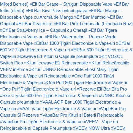
Mixed Berries)
»
Elf Bar Grape – Struguri Disposable Vape
»
Elf Bar
Ieftin (oferta)
»
Elf Bar Kiwi Passionfruit guava
»
Elf Bar Mango –
Disposable Vape cu Aromă de Mango
»
Elf Bar Menthol
»
Elf Bar
Original
»
Elf Bar Peach Ice
»
Elf Bar Pink Lemonade (Limonada Roz)
»
Elf Bar Strawberry Ice – Căpșuni cu Gheață
»
Elf Bar Tigara
Electronica si Vape-uri
»
Elf Bar Watermelon – Pepene Verde
Disposable Vape
»
ElfBar 1000 Țigări Electronice & Vape-uri
»
ElfBar
600 V2 Țigări Electronice & Vape-uri
»
ElfBar 600 Țigări Electronice &
Vape-uri
»
Icewave E1 Kituri si Capsule preumplute
»
Kit VOZOL
Switch Pico
»
Kituri Icewave E1 Reincarcabile
»
Kituri Reîncărcabile
VEEV inPrime
»
Kituri UNNO Reincarcabile
»
Lost Mary Țigări
Electronice & Vape-uri Reincarcabile
»
One Puff 1000 Țigări
Electronice & Vape-uri
»
One Puff 800 Țigări Electronice & Vape-uri
»
One Puff Țigări Electronice & Vape-uri
»
Rezerve Elf Bar Elfa Pro
»
Ske Crystal 600 Pro Țigări Electronice & Vape-uri
»
UNNO Kituri si
Capsule preumplute
»
VAAL AOP Bar 1000 Țigări Electronice &
Vape-uri
»
VAAL Vape Țigări Electronice & Vape-uri
»
VapeBar Pro
Capsule Si Rezerve
»
VapeBar Pro Kituri si Baterii Reincarcabile
»
Vapebar Pro Țigări Electronice & Vape-uri
»
VEEV - Vape-uri
Reîncărcabile și Capsule Preumplute
»
VEEV NOW Ultra
»
VEEV