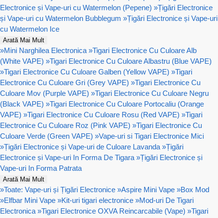
Electronice și Vape-uri cu Watermelon (Pepene)
»
Țigări Electronice
și Vape-uri cu Watermelon Bubblegum
»
Țigări Electronice și Vape-uri
cu Watermelon Ice
Arată Mai Mult
»
Mini Narghilea Electronica
»
Tigari Electronice Cu Culoare Alb
(White VAPE)
»
Tigari Electronice Cu Culoare Albastru (Blue VAPE)
»
Tigari Electronice Cu Culoare Galben (Yellow VAPE)
»
Tigari
Electronice Cu Culoare Gri (Grey VAPE)
»
Tigari Electronice Cu
Culoare Mov (Purple VAPE)
»
Tigari Electronice Cu Culoare Negru
(Black VAPE)
»
Tigari Electronice Cu Culoare Portocaliu (Orange
VAPE)
»
Tigari Electronice Cu Culoare Rosu (Red VAPE)
»
Tigari
Electronice Cu Culoare Roz (Pink VAPE)
»
Tigari Electronice Cu
Culoare Verde (Green VAPE)
»
Vape-uri si Tigari Electronice Mici
»
Țigări Electronice și Vape-uri de Culoare Lavanda
»
Țigări
Electronice și Vape-uri In Forma De Tigara
»
Țigări Electronice și
Vape-uri In Forma Patrata
Arată Mai Mult
»
Toate: Vape-uri și Țigări Electronice
»
Aspire Mini Vape
»
Box Mod
»
Elfbar Mini Vape
»
Kit-uri tigari electronice
»
Mod-uri De Tigari
Electronica
»
Tigari Electronice OXVA Reincarcabile (Vape)
»
Tigari