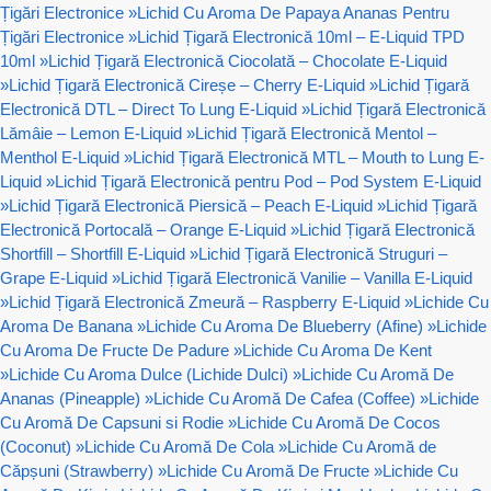
Țigări Electronice
»
Lichid Cu Aroma De Papaya Ananas Pentru
Țigări Electronice
»
Lichid Țigară Electronică 10ml – E-Liquid TPD
10ml
»
Lichid Țigară Electronică Ciocolată – Chocolate E-Liquid
»
Lichid Țigară Electronică Cireșe – Cherry E-Liquid
»
Lichid Țigară
Electronică DTL – Direct To Lung E-Liquid
»
Lichid Țigară Electronică
Lămâie – Lemon E-Liquid
»
Lichid Țigară Electronică Mentol –
Menthol E-Liquid
»
Lichid Țigară Electronică MTL – Mouth to Lung E-
Liquid
»
Lichid Țigară Electronică pentru Pod – Pod System E-Liquid
»
Lichid Țigară Electronică Piersică – Peach E-Liquid
»
Lichid Țigară
Electronică Portocală – Orange E-Liquid
»
Lichid Țigară Electronică
Shortfill – Shortfill E-Liquid
»
Lichid Țigară Electronică Struguri –
Grape E-Liquid
»
Lichid Țigară Electronică Vanilie – Vanilla E-Liquid
»
Lichid Țigară Electronică Zmeură – Raspberry E-Liquid
»
Lichide Cu
Aroma De Banana
»
Lichide Cu Aroma De Blueberry (Afine)
»
Lichide
Cu Aroma De Fructe De Padure
»
Lichide Cu Aroma De Kent
»
Lichide Cu Aroma Dulce (Lichide Dulci)
»
Lichide Cu Aromă De
Ananas (Pineapple)
»
Lichide Cu Aromă De Cafea (Coffee)
»
Lichide
Cu Aromă De Capsuni si Rodie
»
Lichide Cu Aromă De Cocos
(Coconut)
»
Lichide Cu Aromă De Cola
»
Lichide Cu Aromă de
Căpșuni (Strawberry)
»
Lichide Cu Aromă De Fructe
»
Lichide Cu