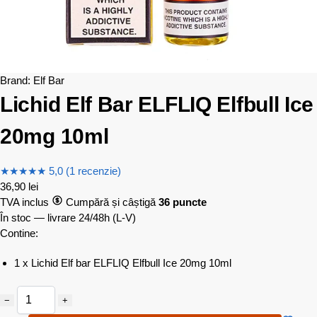
Brand:
Elf Bar
Lichid Elf Bar ELFLIQ Elfbull Ice
20mg 10ml
★
★
★
★
★
5,0 (1 recenzie)
36,90
lei
TVA inclus
Cumpără și câștigă
36 puncte
În stoc — livrare 24/48h
(L-V)
Contine:
1 x Lichid Elf bar ELFLIQ Elfbull Ice 20mg 10ml
−
+