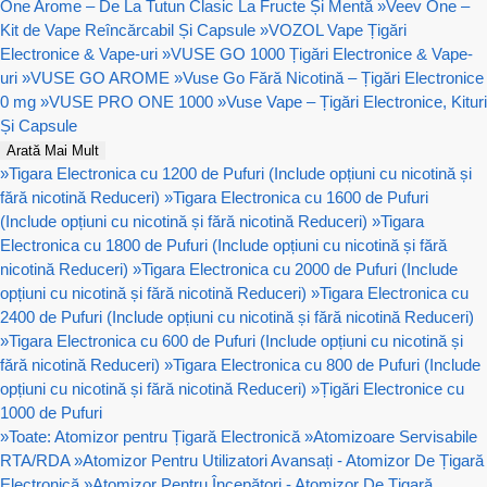
One Arome – De La Tutun Clasic La Fructe Și Mentă
»
Veev One –
Kit de Vape Reîncărcabil Și Capsule
»
VOZOL Vape Țigări
Electronice & Vape-uri
»
VUSE GO 1000 Țigări Electronice & Vape-
uri
»
VUSE GO AROME
»
Vuse Go Fără Nicotină – Țigări Electronice
0 mg
»
VUSE PRO ONE 1000
»
Vuse Vape – Țigări Electronice, Kituri
Și Capsule
Arată Mai Mult
»
Tigara Electronica cu 1200 de Pufuri (Include opțiuni cu nicotină și
fără nicotină Reduceri)
»
Tigara Electronica cu 1600 de Pufuri
(Include opțiuni cu nicotină și fără nicotină Reduceri)
»
Tigara
Electronica cu 1800 de Pufuri (Include opțiuni cu nicotină și fără
nicotină Reduceri)
»
Tigara Electronica cu 2000 de Pufuri (Include
opțiuni cu nicotină și fără nicotină Reduceri)
»
Tigara Electronica cu
2400 de Pufuri (Include opțiuni cu nicotină și fără nicotină Reduceri)
»
Tigara Electronica cu 600 de Pufuri (Include opțiuni cu nicotină și
fără nicotină Reduceri)
»
Tigara Electronica cu 800 de Pufuri (Include
opțiuni cu nicotină și fără nicotină Reduceri)
»
Țigări Electronice cu
1000 de Pufuri
»
Toate: Atomizor pentru Țigară Electronică
»
Atomizoare Servisabile
RTA/RDA
»
Atomizor Pentru Utilizatori Avansați - Atomizor De Țigară
Electronică
»
Atomizor Pentru Începători - Atomizor De Țigară