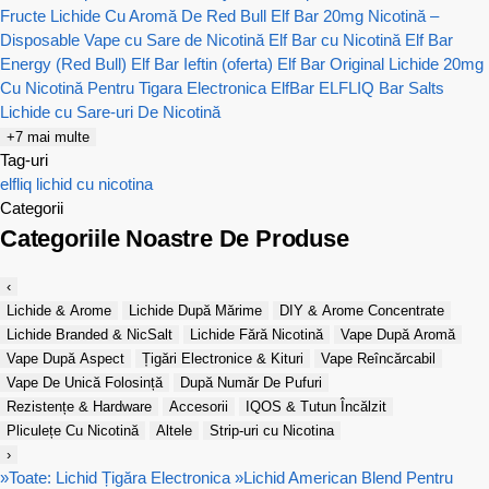
Fructe
Lichide Cu Aromă De Red Bull
Elf Bar 20mg Nicotină –
Disposable Vape cu Sare de Nicotină
Elf Bar cu Nicotină
Elf Bar
Energy (Red Bull)
Elf Bar Ieftin (oferta)
Elf Bar Original
Lichide 20mg
Cu Nicotină Pentru Tigara Electronica
ElfBar ELFLIQ Bar Salts
Lichide cu Sare-uri De Nicotină
+7 mai multe
Tag-uri
elfliq
lichid cu nicotina
Categorii
Categoriile Noastre De Produse
‹
Lichide & Arome
Lichide După Mărime
DIY & Arome Concentrate
Lichide Branded & NicSalt
Lichide Fără Nicotină
Vape După Aromă
Vape După Aspect
Țigări Electronice & Kituri
Vape Reîncărcabil
Vape De Unică Folosință
După Număr De Pufuri
Rezistențe & Hardware
Accesorii
IQOS & Tutun Încălzit
Pliculețe Cu Nicotină
Altele
Strip-uri cu Nicotina
›
»
Toate: Lichid Țigăra Electronica
»
Lichid American Blend Pentru