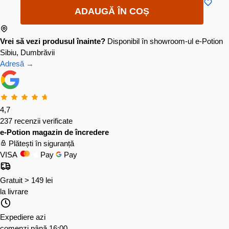
ADAUGĂ ÎN COȘ
Vrei să vezi produsul înainte?
Disponibil în showroom-ul e-Potion
Sibiu, Dumbrăvii
Adresă →
4,7
237 recenzii verificate
e-Potion magazin de încredere
Plătești în siguranță
VISA
Pay
Pay
Gratuit > 149 lei
la livrare
Expediere azi
comenzi până 16:00