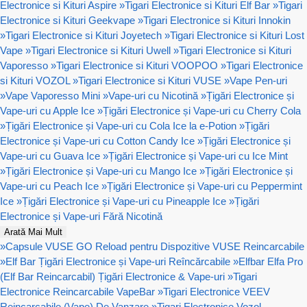
Electronice si Kituri Aspire
»
Tigari Electronice si Kituri Elf Bar
»
Tigari
Electronice si Kituri Geekvape
»
Tigari Electronice si Kituri Innokin
»
Tigari Electronice si Kituri Joyetech
»
Tigari Electronice si Kituri Lost
Vape
»
Tigari Electronice si Kituri Uwell
»
Tigari Electronice si Kituri
Vaporesso
»
Tigari Electronice si Kituri VOOPOO
»
Tigari Electronice
si Kituri VOZOL
»
Tigari Electronice si Kituri VUSE
»
Vape Pen-uri
»
Vape Vaporesso Mini
»
Vape-uri cu Nicotină
»
Țigări Electronice și
Vape-uri cu Apple Ice
»
Țigări Electronice și Vape-uri cu Cherry Cola
»
Țigări Electronice și Vape-uri cu Cola Ice la e-Potion
»
Țigări
Electronice și Vape-uri cu Cotton Candy Ice
»
Țigări Electronice și
Vape-uri cu Guava Ice
»
Țigări Electronice și Vape-uri cu Ice Mint
»
Țigări Electronice și Vape-uri cu Mango Ice
»
Țigări Electronice și
Vape-uri cu Peach Ice
»
Țigări Electronice și Vape-uri cu Peppermint
Ice
»
Țigări Electronice și Vape-uri cu Pineapple Ice
»
Țigări
Electronice și Vape-uri Fără Nicotină
Arată Mai Mult
»
Capsule VUSE GO Reload pentru Dispozitive VUSE Reincarcabile
»
Elf Bar Țigări Electronice și Vape-uri Reîncărcabile
»
Elfbar Elfa Pro
(Elf Bar Reincarcabil) Țigări Electronice & Vape-uri
»
Tigari
Electronice Reincarcabile VapeBar
»
Tigari Electronice VEEV
Reincarcabile (Vape) De Vanzare
»
Tigari Electronice Vozol