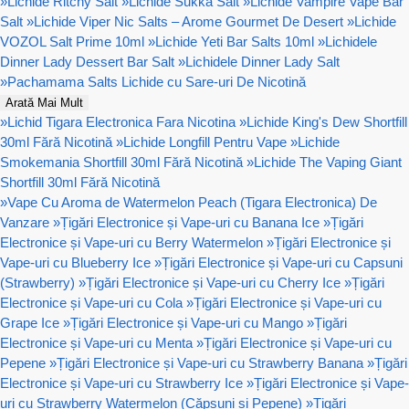
»
Lichide Ritchy Salt
»
Lichide Sukka Salt
»
Lichide Vampire Vape Bar
Salt
»
Lichide Viper Nic Salts – Arome Gourmet De Desert
»
Lichide
VOZOL Salt Prime 10ml
»
Lichide Yeti Bar Salts 10ml
»
Lichidele
Dinner Lady Dessert Bar Salt
»
Lichidele Dinner Lady Salt
»
Pachamama Salts Lichide cu Sare-uri De Nicotină
Arată Mai Mult
»
Lichid Tigara Electronica Fara Nicotina
»
Lichide King's Dew Shortfill
30ml Fără Nicotină
»
Lichide Longfill Pentru Vape
»
Lichide
Smokemania Shortfill 30ml Fără Nicotină
»
Lichide The Vaping Giant
Shortfill 30ml Fără Nicotină
»
Vape Cu Aroma de Watermelon Peach (Tigara Electronica) De
Vanzare
»
Țigări Electronice și Vape-uri cu Banana Ice
»
Țigări
Electronice și Vape-uri cu Berry Watermelon
»
Țigări Electronice și
Vape-uri cu Blueberry Ice
»
Țigări Electronice și Vape-uri cu Capsuni
(Strawberry)
»
Țigări Electronice și Vape-uri cu Cherry Ice
»
Țigări
Electronice și Vape-uri cu Cola
»
Țigări Electronice și Vape-uri cu
Grape Ice
»
Țigări Electronice și Vape-uri cu Mango
»
Țigări
Electronice și Vape-uri cu Menta
»
Țigări Electronice și Vape-uri cu
Pepene
»
Țigări Electronice și Vape-uri cu Strawberry Banana
»
Țigări
Electronice și Vape-uri cu Strawberry Ice
»
Țigări Electronice și Vape-
uri cu Strawberry Watermelon (Căpșuni și Pepene)
»
Țigări