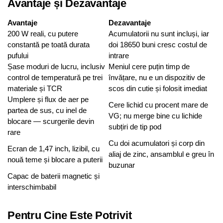
Avantaje și Dezavantaje
Avantaje
Dezavantaje
200 W reali, cu putere
Acumulatorii nu sunt incluși, iar
constantă pe toată durata
doi 18650 buni cresc costul de
pufului
intrare
Șase moduri de lucru, inclusiv
Meniul cere puțin timp de
control de temperatură pe trei
învățare, nu e un dispozitiv de
materiale și TCR
scos din cutie și folosit imediat
Umplere și flux de aer pe
Cere lichid cu procent mare de
partea de sus, cu inel de
VG; nu merge bine cu lichide
blocare — scurgerile devin
subțiri de tip pod
rare
Cu doi acumulatori și corp din
Ecran de 1,47 inch, lizibil, cu
aliaj de zinc, ansamblul e greu în
nouă teme și blocare a puterii
buzunar
Capac de baterii magnetic și
interschimbabil
Pentru Cine Este Potrivit