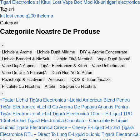
Tigari Electronice si Kituri Lost Vape
Box Mod
Kit-uri tigari electronice
Tag-uri
kit
lost vape
q200
thelema
Categorii
Categoriile Noastre De Produse
‹
Lichide & Arome
Lichide După Mărime
DIY & Arome Concentrate
Lichide Branded & NicSalt
Lichide Fără Nicotină
Vape După Aromă
Vape După Aspect
Țigări Electronice & Kituri
Vape Reîncărcabil
Vape De Unică Folosință
După Număr De Pufuri
Rezistențe & Hardware
Accesorii
IQOS & Tutun Încălzit
Pliculețe Cu Nicotină
Altele
Strip-uri cu Nicotina
›
»
Toate: Lichid Țigăra Electronica
»
Lichid American Blend Pentru
Țigări Electronice
»
Lichid Cu Aroma De Papaya Ananas Pentru
Țigări Electronice
»
Lichid Țigară Electronică 10ml – E-Liquid TPD
10ml
»
Lichid Țigară Electronică Ciocolată – Chocolate E-Liquid
»
Lichid Țigară Electronică Cireșe – Cherry E-Liquid
»
Lichid Țigară
Electronică DTL – Direct To Lung E-Liquid
»
Lichid Țigară Electronică