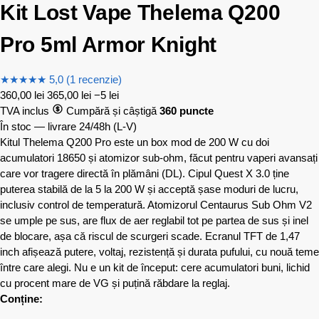
Kit Lost Vape Thelema Q200
Pro 5ml Armor Knight
★
★
★
★
★
5,0 (1 recenzie)
360,00
lei
365,00
lei
−5 lei
TVA inclus
Cumpără și câștigă
360 puncte
În stoc — livrare 24/48h
(L-V)
Kitul Thelema Q200 Pro este un box mod de 200 W cu doi
acumulatori 18650 și atomizor sub-ohm, făcut pentru vaperi avansați
care vor tragere directă în plămâni (DL). Cipul Quest X 3.0 ține
puterea stabilă de la 5 la 200 W și acceptă șase moduri de lucru,
inclusiv control de temperatură. Atomizorul Centaurus Sub Ohm V2
se umple pe sus, are flux de aer reglabil tot pe partea de sus și inel
de blocare, așa că riscul de scurgeri scade. Ecranul TFT de 1,47
inch afișează putere, voltaj, rezistență și durata pufului, cu nouă teme
între care alegi. Nu e un kit de început: cere acumulatori buni, lichid
cu procent mare de VG și puțină răbdare la reglaj.
Conține: