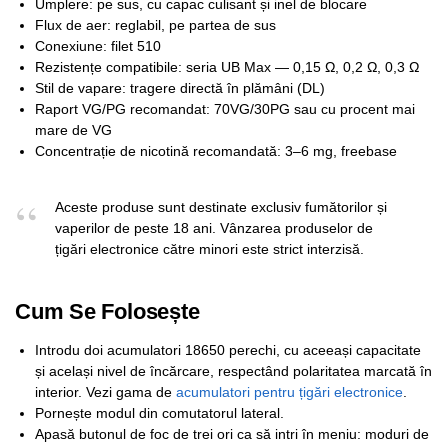
Umplere: pe sus, cu capac culisant și inel de blocare
Flux de aer: reglabil, pe partea de sus
Conexiune: filet 510
Rezistențe compatibile: seria UB Max — 0,15 Ω, 0,2 Ω, 0,3 Ω
Stil de vapare: tragere directă în plămâni (DL)
Raport VG/PG recomandat: 70VG/30PG sau cu procent mai
mare de VG
Concentrație de nicotină recomandată: 3–6 mg, freebase
Aceste produse sunt destinate exclusiv fumătorilor și
vaperilor de peste 18 ani. Vânzarea produselor de
țigări electronice către minori este strict interzisă.
Cum Se Folosește
Introdu doi acumulatori 18650 perechi, cu aceeași capacitate
și același nivel de încărcare, respectând polaritatea marcată în
interior. Vezi gama de
acumulatori pentru țigări electronice
.
Pornește modul din comutatorul lateral.
Apasă butonul de foc de trei ori ca să intri în meniu: moduri de