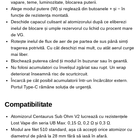
vapare, teme, luminozitate, blocarea puterii.
Alege modul putere (W) și reglează din butoanele + și − în
funcție de rezistența montată.
Deschide capacul culisant al atomizorului după ce eliberezi
inelul de blocare și umple rezervorul cu lichid cu procent mare
de VG.
Rotește inelul de flux de aer de pe partea de sus până simți
tragerea potrivită. Cu cât deschizi mai mult, cu atât aerul curge
mai liber.
Blochează puterea când ții modul în buzunar sau în geantă.
Nu folosi acumulatori cu învelișul zgâriat sau rupt. Un wrap
deteriorat înseamnă risc de scurtcircuit.
Încarcă pe cât posibil acumulatorii într-un încărcător extern.
Portul Type-C rămâne soluția de urgență.
Compatibilitate
Atomizorul Centaurus Sub Ohm V2 lucrează cu rezistențele
Lost Vape din seria UB Max: 0,15 Ω, 0,2 Ω și 0,3 Ω.
Modul are filet 510 standard, așa că accepți orice atomizor cu
diametrul de până la 28 mm fără să iasă în afară.