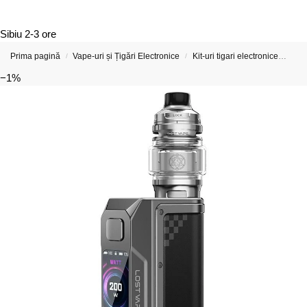
Sibiu
2-3 ore
Prima pagină
Vape-uri și Țigări Electronice
Kit-uri tigari electronice
Kit 
/
/
−1%