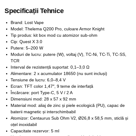
Specificații Tehnice
Brand: Lost Vape
Model: Thelema Q200 Pro, culoare Armor Knight
Tip produs: kit box mod cu atomizor sub-ohm
Cip: Quest X 3.0
Putere: 5–200 W
Moduri de lucru: putere (W), voltaj (V), TC-Ni, TC-Ti, TC-SS,
TCR
Interval de rezistență suportat: 0,1–3,0 Ω
Alimentare: 2 x acumulator 18650 (nu sunt incluși)
Tensiune de lucru: 6,0–8,4 V
Ecran: TFT color 1,47″, 9 teme de interfață
Încărcare: port Type-C, 5 V / 2 A
Dimensiuni mod: 28 x 57 x 92 mm
Material mod: aliaj de zinc și piele ecologică (PU), capac de
baterii magnetic și interschimbabil
Atomizor: Centaurus Sub Ohm V2, Ø26,8 x 58,5 mm, sticlă și
oțel inoxidabil
Capacitate rezervor: 5 ml