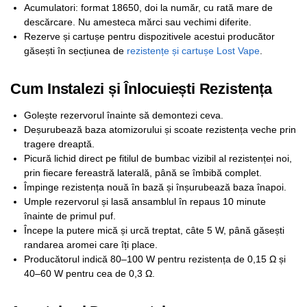
Acumulatori: format 18650, doi la număr, cu rată mare de
descărcare. Nu amesteca mărci sau vechimi diferite.
Rezerve și cartușe pentru dispozitivele acestui producător
găsești în secțiunea de
rezistențe și cartușe Lost Vape
.
Cum Instalezi și Înlocuiești Rezistența
Golește rezervorul înainte să demontezi ceva.
Deșurubează baza atomizorului și scoate rezistența veche prin
tragere dreaptă.
Picură lichid direct pe fitilul de bumbac vizibil al rezistenței noi,
prin fiecare fereastră laterală, până se îmbibă complet.
Împinge rezistența nouă în bază și înșurubează baza înapoi.
Umple rezervorul și lasă ansamblul în repaus 10 minute
înainte de primul puf.
Începe la putere mică și urcă treptat, câte 5 W, până găsești
randarea aromei care îți place.
Producătorul indică 80–100 W pentru rezistența de 0,15 Ω și
40–60 W pentru cea de 0,3 Ω.