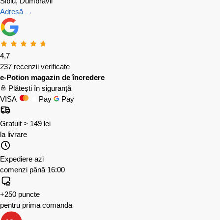
Sibiu, Dumbrăvii
Adresă →
4,7
237 recenzii verificate
e-Potion magazin de încredere
Plătești în siguranță
VISA
Pay
Pay
Gratuit > 149 lei
la livrare
Expediere azi
comenzi până 16:00
+250 puncte
pentru prima comanda