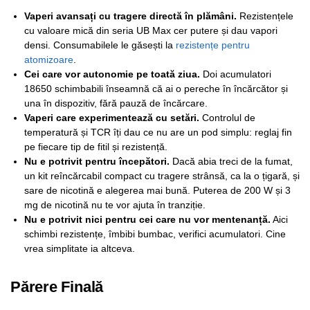
Vaperi avansați cu tragere directă în plămâni.
Rezistențele
cu valoare mică din seria UB Max cer putere și dau vapori
densi. Consumabilele le găsești la
rezistențe pentru
atomizoare
.
Cei care vor autonomie pe toată ziua.
Doi acumulatori
18650 schimbabili înseamnă că ai o pereche în încărcător și
una în dispozitiv, fără pauză de încărcare.
Vaperi care experimentează cu setări.
Controlul de
temperatură și TCR îți dau ce nu are un pod simplu: reglaj fin
pe fiecare tip de fitil și rezistență.
Nu e potrivit pentru începători.
Dacă abia treci de la fumat,
un kit reîncărcabil compact cu tragere strânsă, ca la o țigară, și
sare de nicotină e alegerea mai bună. Puterea de 200 W și 3
mg de nicotină nu te vor ajuta în tranziție.
Nu e potrivit nici pentru cei care nu vor mentenanță.
Aici
schimbi rezistențe, îmbibi bumbac, verifici acumulatori. Cine
vrea simplitate ia altceva.
Părere Finală