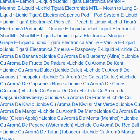
Lămâie – Lemon E-Liquid
»
Lichid Țigară Electronică Mentol –
Menthol E-Liquid
»
Lichid Țigară Electronică MTL – Mouth to Lung E-
Liquid
»
Lichid Țigară Electronică pentru Pod – Pod System E-Liquid
»
Lichid Țigară Electronică Piersică – Peach E-Liquid
»
Lichid Țigară
Electronică Portocală – Orange E-Liquid
»
Lichid Țigară Electronică
Shortfill – Shortfill E-Liquid
»
Lichid Țigară Electronică Struguri –
Grape E-Liquid
»
Lichid Țigară Electronică Vanilie – Vanilla E-Liquid
»
Lichid Țigară Electronică Zmeură – Raspberry E-Liquid
»
Lichide Cu
Aroma De Banana
»
Lichide Cu Aroma De Blueberry (Afine)
»
Lichide
Cu Aroma De Fructe De Padure
»
Lichide Cu Aroma De Kent
»
Lichide Cu Aroma Dulce (Lichide Dulci)
»
Lichide Cu Aromă De
Ananas (Pineapple)
»
Lichide Cu Aromă De Cafea (Coffee)
»
Lichide
Cu Aromă De Capsuni si Rodie
»
Lichide Cu Aromă De Cocos
(Coconut)
»
Lichide Cu Aromă De Cola
»
Lichide Cu Aromă de
Căpșuni (Strawberry)
»
Lichide Cu Aromă De Fructe
»
Lichide Cu
Aromă De Kiwi
»
Lichide Cu Aromă De Kiwi si Mar Verde
»
Lichide Cu
Aromă De Mango
»
Lichide Cu Aromă De Mar
»
Lichide Cu Aromă De
Mar (Green Apple)
»
Lichide Cu Aromă De Menta (Menthol)
»
Lichide
Cu Aromă De Pepene (Watermelon)
»
Lichide Cu Aromă De Red Bull
»
Lichide Cu Aromă De Tutun (Tobacco)
»
Lichide Cu Aromă Mango
Guava