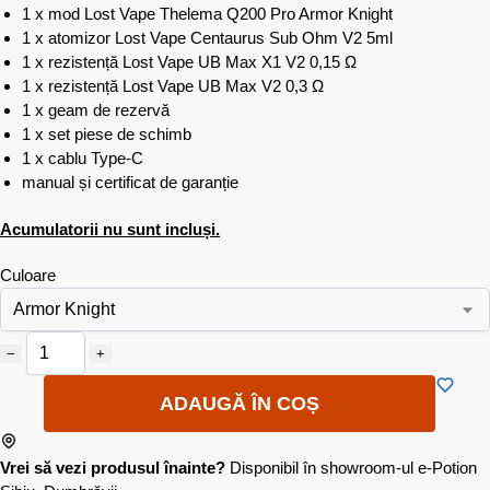
1 x mod Lost Vape Thelema Q200 Pro Armor Knight
1 x atomizor Lost Vape Centaurus Sub Ohm V2 5ml
1 x rezistență Lost Vape UB Max X1 V2 0,15 Ω
1 x rezistență Lost Vape UB Max V2 0,3 Ω
1 x geam de rezervă
1 x set piese de schimb
1 x cablu Type-C
manual și certificat de garanție
Acumulatorii nu sunt incluși.
Culoare
−
+
ADAUGĂ ÎN COȘ
Vrei să vezi produsul înainte?
Disponibil în showroom-ul e-Potion