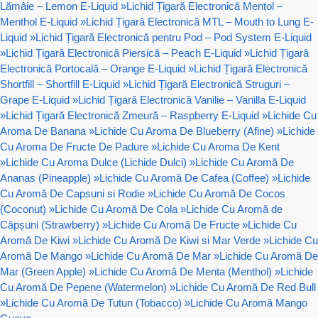
Lămâie – Lemon E-Liquid
»
Lichid Țigară Electronică Mentol –
Menthol E-Liquid
»
Lichid Țigară Electronică MTL – Mouth to Lung E-
Liquid
»
Lichid Țigară Electronică pentru Pod – Pod System E-Liquid
»
Lichid Țigară Electronică Piersică – Peach E-Liquid
»
Lichid Țigară
Electronică Portocală – Orange E-Liquid
»
Lichid Țigară Electronică
Shortfill – Shortfill E-Liquid
»
Lichid Țigară Electronică Struguri –
Grape E-Liquid
»
Lichid Țigară Electronică Vanilie – Vanilla E-Liquid
»
Lichid Țigară Electronică Zmeură – Raspberry E-Liquid
»
Lichide Cu
Aroma De Banana
»
Lichide Cu Aroma De Blueberry (Afine)
»
Lichide
Cu Aroma De Fructe De Padure
»
Lichide Cu Aroma De Kent
»
Lichide Cu Aroma Dulce (Lichide Dulci)
»
Lichide Cu Aromă De
Ananas (Pineapple)
»
Lichide Cu Aromă De Cafea (Coffee)
»
Lichide
Cu Aromă De Capsuni si Rodie
»
Lichide Cu Aromă De Cocos
(Coconut)
»
Lichide Cu Aromă De Cola
»
Lichide Cu Aromă de
Căpșuni (Strawberry)
»
Lichide Cu Aromă De Fructe
»
Lichide Cu
Aromă De Kiwi
»
Lichide Cu Aromă De Kiwi si Mar Verde
»
Lichide Cu
Aromă De Mango
»
Lichide Cu Aromă De Mar
»
Lichide Cu Aromă De
Mar (Green Apple)
»
Lichide Cu Aromă De Menta (Menthol)
»
Lichide
Cu Aromă De Pepene (Watermelon)
»
Lichide Cu Aromă De Red Bull
»
Lichide Cu Aromă De Tutun (Tobacco)
»
Lichide Cu Aromă Mango