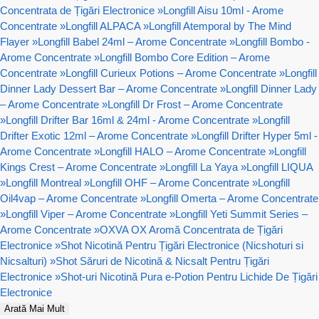
Concentrata de Țigări Electronice
»
Longfill Aisu 10ml - Arome
Concentrate
»
Longfill ALPACA
»
Longfill Atemporal by The Mind
Flayer
»
Longfill Babel 24ml – Arome Concentrate
»
Longfill Bombo -
Arome Concentrate
»
Longfill Bombo Core Edition – Arome
Concentrate
»
Longfill Curieux Potions – Arome Concentrate
»
Longfill
Dinner Lady Dessert Bar – Arome Concentrate
»
Longfill Dinner Lady
– Arome Concentrate
»
Longfill Dr Frost – Arome Concentrate
»
Longfill Drifter Bar 16ml & 24ml - Arome Concentrate
»
Longfill
Drifter Exotic 12ml – Arome Concentrate
»
Longfill Drifter Hyper 5ml -
Arome Concentrate
»
Longfill HALO – Arome Concentrate
»
Longfill
Kings Crest – Arome Concentrate
»
Longfill La Yaya
»
Longfill LIQUA
»
Longfill Montreal
»
Longfill OHF – Arome Concentrate
»
Longfill
Oil4vap – Arome Concentrate
»
Longfill Omerta – Arome Concentrate
»
Longfill Viper – Arome Concentrate
»
Longfill Yeti Summit Series –
Arome Concentrate
»
OXVA OX Aromă Concentrata de Țigări
Electronice
»
Shot Nicotină Pentru Țigări Electronice (Nicshoturi si
Nicsalturi)
»
Shot Săruri de Nicotină & Nicsalt Pentru Țigări
Electronice
»
Shot-uri Nicotină Pura e-Potion Pentru Lichide De Țigări
Electronice
Arată Mai Mult