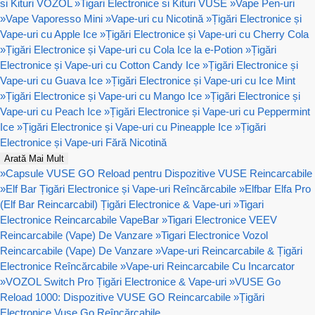
si Kituri VOZOL
»
Tigari Electronice si Kituri VUSE
»
Vape Pen-uri
»
Vape Vaporesso Mini
»
Vape-uri cu Nicotină
»
Țigări Electronice și
Vape-uri cu Apple Ice
»
Țigări Electronice și Vape-uri cu Cherry Cola
»
Țigări Electronice și Vape-uri cu Cola Ice la e-Potion
»
Țigări
Electronice și Vape-uri cu Cotton Candy Ice
»
Țigări Electronice și
Vape-uri cu Guava Ice
»
Țigări Electronice și Vape-uri cu Ice Mint
»
Țigări Electronice și Vape-uri cu Mango Ice
»
Țigări Electronice și
Vape-uri cu Peach Ice
»
Țigări Electronice și Vape-uri cu Peppermint
Ice
»
Țigări Electronice și Vape-uri cu Pineapple Ice
»
Țigări
Electronice și Vape-uri Fără Nicotină
Arată Mai Mult
»
Capsule VUSE GO Reload pentru Dispozitive VUSE Reincarcabile
»
Elf Bar Țigări Electronice și Vape-uri Reîncărcabile
»
Elfbar Elfa Pro
(Elf Bar Reincarcabil) Țigări Electronice & Vape-uri
»
Tigari
Electronice Reincarcabile VapeBar
»
Tigari Electronice VEEV
Reincarcabile (Vape) De Vanzare
»
Tigari Electronice Vozol
Reincarcabile (Vape) De Vanzare
»
Vape-uri Reincarcabile & Țigări
Electronice Reîncărcabile
»
Vape-uri Reincarcabile Cu Incarcator
»
VOZOL Switch Pro Țigări Electronice & Vape-uri
»
VUSE Go
Reload 1000: Dispozitive VUSE GO Reincarcabile
»
Țigări
Electronice Vuse Go Reîncărcabile