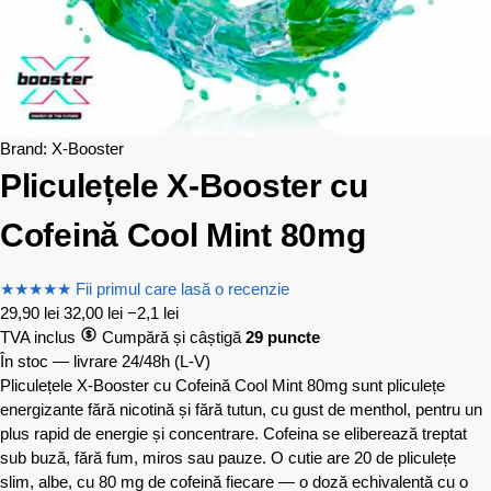
Brand:
X-Booster
Pliculețele X-Booster cu
Cofeină Cool Mint 80mg
★
★
★
★
★
Fii primul care lasă o recenzie
29,90
lei
32,00
lei
−2,1 lei
TVA inclus
Cumpără și câștigă
29 puncte
În stoc — livrare 24/48h
(L-V)
Pliculețele X-Booster cu Cofeină Cool Mint 80mg sunt pliculețe
energizante fără nicotină și fără tutun, cu gust de menthol, pentru un
plus rapid de energie și concentrare. Cofeina se eliberează treptat
sub buză, fără fum, miros sau pauze. O cutie are 20 de pliculețe
slim, albe, cu 80 mg de cofeină fiecare — o doză echivalentă cu o