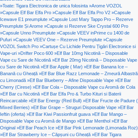
»
Toate: Tigara Electronica de unica folosinta
»
Arome VOZOL
»
Capsule Elf Bar Elfa Pro
»
Capsule Elf Bar Elfa Pro V2
»
Capsule
Icewave E1 preumplute
»
Capsule Lost Mary Tappo Pro – Rezerve
Preumplute Și Arome
»
Capsule si Rezerve Ske Crystal 600 Pro
»
Capsule Unno Preumplute
»
Capsule VEEV inPrime cu 1400 de
Pufuri
»
Capsule VEEV One – Rezerve Preumplute
»
Capsule
VOZOL Switch Pro
»
Cartușe Cu Lichide Pentru Țigări Electronice si
Vape-uri
»
Drifter Poco 600
»
Elf Bar 10mg Nicotină – Disposable
Vape cu Sare de Nicotină
»
Elf Bar 20mg Nicotină – Disposable Vape
cu Sare de Nicotină
»
Elf Bar Apple ( Mar)
»
Elf Bar Banana Ice –
Banană cu Gheață
»
Elf Bar Blue Razz Lemonade – Zmeură Albastră
cu Limonadă
»
Elf Bar Blueberry – Afine Disposable Vape
»
Elf Bar
Cherry (Cirese)
»
Elf Bar Cola – Disposable Vape cu Aromă de Cola
»
Elf Bar cu Nicotină
»
Elf Bar Elfa Pro & Turbo Kituri si Baterii
Reincarcabile
»
Elf Bar Energy (Red Bull)
»
Elf Bar Fructe de Padure (
Mixed Berries)
»
Elf Bar Grape – Struguri Disposable Vape
»
Elf Bar
Ieftin (oferta)
»
Elf Bar Kiwi Passionfruit guava
»
Elf Bar Mango –
Disposable Vape cu Aromă de Mango
»
Elf Bar Menthol
»
Elf Bar
Original
»
Elf Bar Peach Ice
»
Elf Bar Pink Lemonade (Limonada Roz)
»
Elf Bar Strawberry Ice – Căpșuni cu Gheață
»
Elf Bar Tigara