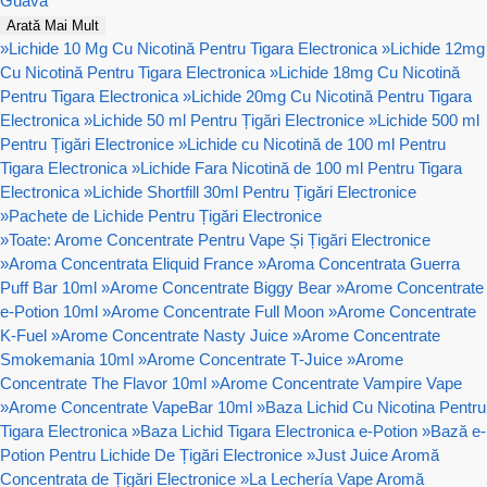
Guava
Arată Mai Mult
»
Lichide 10 Mg Cu Nicotină Pentru Tigara Electronica
»
Lichide 12mg
Cu Nicotină Pentru Tigara Electronica
»
Lichide 18mg Cu Nicotină
Pentru Tigara Electronica
»
Lichide 20mg Cu Nicotină Pentru Tigara
Electronica
»
Lichide 50 ml Pentru Țigări Electronice
»
Lichide 500 ml
Pentru Țigări Electronice
»
Lichide cu Nicotină de 100 ml Pentru
Tigara Electronica
»
Lichide Fara Nicotină de 100 ml Pentru Tigara
Electronica
»
Lichide Shortfill 30ml Pentru Țigări Electronice
»
Pachete de Lichide Pentru Țigări Electronice
»
Toate: Arome Concentrate Pentru Vape Și Țigări Electronice
»
Aroma Concentrata Eliquid France
»
Aroma Concentrata Guerra
Puff Bar 10ml
»
Arome Concentrate Biggy Bear
»
Arome Concentrate
e-Potion 10ml
»
Arome Concentrate Full Moon
»
Arome Concentrate
K-Fuel
»
Arome Concentrate Nasty Juice
»
Arome Concentrate
Smokemania 10ml
»
Arome Concentrate T-Juice
»
Arome
Concentrate The Flavor 10ml
»
Arome Concentrate Vampire Vape
»
Arome Concentrate VapeBar 10ml
»
Baza Lichid Cu Nicotina Pentru
Tigara Electronica
»
Baza Lichid Tigara Electronica e-Potion
»
Bază e-
Potion Pentru Lichide De Țigări Electronice
»
Just Juice Aromă
Concentrata de Țigări Electronice
»
La Lechería Vape Aromă