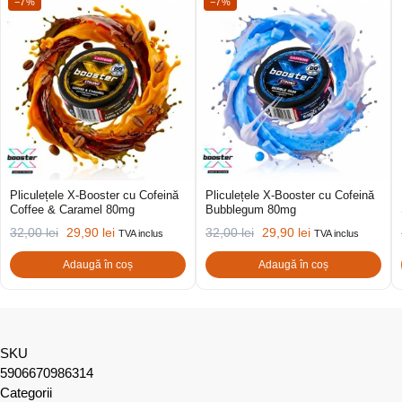
−7%
−7%
Pliculețele X-Booster cu Cofeină
Pliculețele X-Booster cu Cofeină
Coffee & Caramel 80mg
Bubblegum 80mg
32,00
lei
29,90
lei
32,00
lei
29,90
lei
TVA inclus
TVA inclus
Adaugă în coș
Adaugă în coș
SKU
5906670986314
Categorii