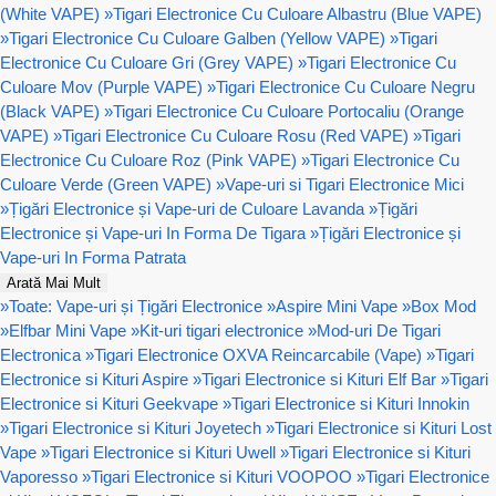
(White VAPE)
»
Tigari Electronice Cu Culoare Albastru (Blue VAPE)
»
Tigari Electronice Cu Culoare Galben (Yellow VAPE)
»
Tigari
Electronice Cu Culoare Gri (Grey VAPE)
»
Tigari Electronice Cu
Culoare Mov (Purple VAPE)
»
Tigari Electronice Cu Culoare Negru
(Black VAPE)
»
Tigari Electronice Cu Culoare Portocaliu (Orange
VAPE)
»
Tigari Electronice Cu Culoare Rosu (Red VAPE)
»
Tigari
Electronice Cu Culoare Roz (Pink VAPE)
»
Tigari Electronice Cu
Culoare Verde (Green VAPE)
»
Vape-uri si Tigari Electronice Mici
»
Țigări Electronice și Vape-uri de Culoare Lavanda
»
Țigări
Electronice și Vape-uri In Forma De Tigara
»
Țigări Electronice și
Vape-uri In Forma Patrata
Arată Mai Mult
»
Toate: Vape-uri și Țigări Electronice
»
Aspire Mini Vape
»
Box Mod
»
Elfbar Mini Vape
»
Kit-uri tigari electronice
»
Mod-uri De Tigari
Electronica
»
Tigari Electronice OXVA Reincarcabile (Vape)
»
Tigari
Electronice si Kituri Aspire
»
Tigari Electronice si Kituri Elf Bar
»
Tigari
Electronice si Kituri Geekvape
»
Tigari Electronice si Kituri Innokin
»
Tigari Electronice si Kituri Joyetech
»
Tigari Electronice si Kituri Lost
Vape
»
Tigari Electronice si Kituri Uwell
»
Tigari Electronice si Kituri
Vaporesso
»
Tigari Electronice si Kituri VOOPOO
»
Tigari Electronice