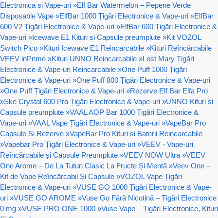
Electronica si Vape-uri
»
Elf Bar Watermelon – Pepene Verde
Disposable Vape
»
ElfBar 1000 Țigări Electronice & Vape-uri
»
ElfBar
600 V2 Țigări Electronice & Vape-uri
»
ElfBar 600 Țigări Electronice &
Vape-uri
»
Icewave E1 Kituri si Capsule preumplute
»
Kit VOZOL
Switch Pico
»
Kituri Icewave E1 Reincarcabile
»
Kituri Reîncărcabile
VEEV inPrime
»
Kituri UNNO Reincarcabile
»
Lost Mary Țigări
Electronice & Vape-uri Reincarcabile
»
One Puff 1000 Țigări
Electronice & Vape-uri
»
One Puff 800 Țigări Electronice & Vape-uri
»
One Puff Țigări Electronice & Vape-uri
»
Rezerve Elf Bar Elfa Pro
»
Ske Crystal 600 Pro Țigări Electronice & Vape-uri
»
UNNO Kituri si
Capsule preumplute
»
VAAL AOP Bar 1000 Țigări Electronice &
Vape-uri
»
VAAL Vape Țigări Electronice & Vape-uri
»
VapeBar Pro
Capsule Si Rezerve
»
VapeBar Pro Kituri si Baterii Reincarcabile
»
Vapebar Pro Țigări Electronice & Vape-uri
»
VEEV - Vape-uri
Reîncărcabile și Capsule Preumplute
»
VEEV NOW Ultra
»
VEEV
One Arome – De La Tutun Clasic La Fructe Și Mentă
»
Veev One –
Kit de Vape Reîncărcabil Și Capsule
»
VOZOL Vape Țigări
Electronice & Vape-uri
»
VUSE GO 1000 Țigări Electronice & Vape-
uri
»
VUSE GO AROME
»
Vuse Go Fără Nicotină – Țigări Electronice
0 mg
»
VUSE PRO ONE 1000
»
Vuse Vape – Țigări Electronice, Kituri