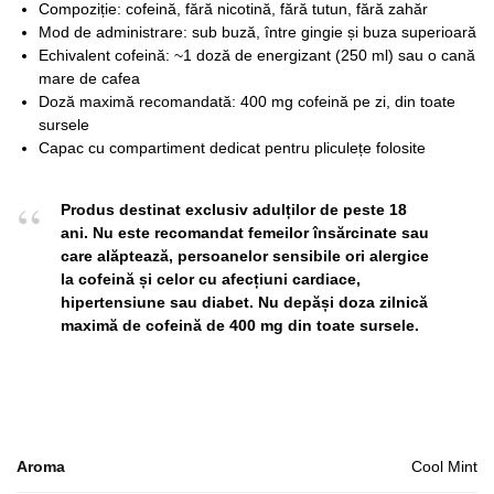
Compoziție: cofeină, fără nicotină, fără tutun, fără zahăr
Mod de administrare: sub buză, între gingie și buza superioară
Echivalent cofeină: ~1 doză de energizant (250 ml) sau o cană
mare de cafea
Doză maximă recomandată: 400 mg cofeină pe zi, din toate
sursele
Capac cu compartiment dedicat pentru pliculețe folosite
Produs destinat exclusiv adulților de peste 18
ani. Nu este recomandat femeilor însărcinate sau
care alăptează, persoanelor sensibile ori alergice
la cofeină și celor cu afecțiuni cardiace,
hipertensiune sau diabet. Nu depăși doza zilnică
maximă de cofeină de 400 mg din toate sursele.
Aroma
Cool Mint