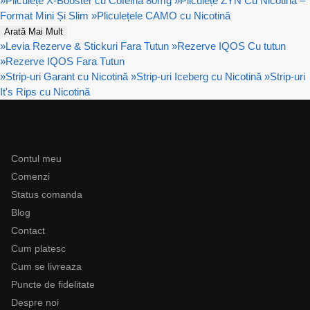
»
Pliculețe X-Booster cu Cofeină 80mg
»
Pliculețe ZYN Cu Nicotină –
Format Mini Și Slim
»
Pliculețele CAMO cu Nicotină
Arată Mai Mult
»
Levia Rezerve & Stickuri Fara Tutun
»
Rezerve IQOS Cu tutun
»
Rezerve IQOS Fara Tutun
»
Strip-uri Garant cu Nicotină
»
Strip-uri Iceberg cu Nicotină
»
Strip-uri
It's Rips cu Nicotină
Ajutor
Contul meu
Comenzi
Status comanda
Blog
Contact
Cum platesc
Cum se livreaza
Puncte de fidelitate
Despre noi