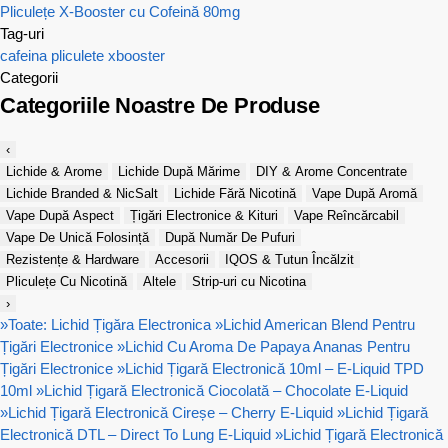
Pliculețe X-Booster cu Cofeină 80mg
Tag-uri
cafeina
pliculete
xbooster
Categorii
Categoriile Noastre De Produse
‹
Lichide & Arome
Lichide După Mărime
DIY & Arome Concentrate
Lichide Branded & NicSalt
Lichide Fără Nicotină
Vape După Aromă
Vape După Aspect
Țigări Electronice & Kituri
Vape Reîncărcabil
Vape De Unică Folosință
După Număr De Pufuri
Rezistențe & Hardware
Accesorii
IQOS & Tutun Încălzit
Pliculețe Cu Nicotină
Altele
Strip-uri cu Nicotina
›
»
Toate: Lichid Țigăra Electronica
»
Lichid American Blend Pentru
Țigări Electronice
»
Lichid Cu Aroma De Papaya Ananas Pentru
Țigări Electronice
»
Lichid Țigară Electronică 10ml – E-Liquid TPD
10ml
»
Lichid Țigară Electronică Ciocolată – Chocolate E-Liquid
»
Lichid Țigară Electronică Cireșe – Cherry E-Liquid
»
Lichid Țigară
Electronică DTL – Direct To Lung E-Liquid
»
Lichid Țigară Electronică