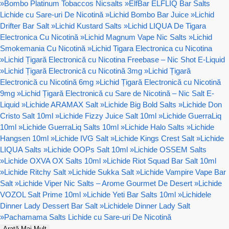
»
Bombo Platinum Tobaccos Nicsalts
»
ElfBar ELFLIQ Bar Salts
Lichide cu Sare-uri De Nicotină
»
Lichid Bombo Bar Juice
»
Lichid
Drifter Bar Salt
»
Lichid Kustard Salts
»
Lichid LIQUA De Tigara
Electronica Cu Nicotină
»
Lichid Magnum Vape Nic Salts
»
Lichid
Smokemania Cu Nicotină
»
Lichid Tigara Electronica cu Nicotina
»
Lichid Țigară Electronică cu Nicotina Freebase – Nic Shot E-Liquid
»
Lichid Țigară Electronică cu Nicotină 3mg
»
Lichid Țigară
Electronică cu Nicotină 6mg
»
Lichid Țigară Electronică cu Nicotină
9mg
»
Lichid Țigară Electronică cu Sare de Nicotină – Nic Salt E-
Liquid
»
Lichide ARAMAX Salt
»
Lichide Big Bold Salts
»
Lichide Don
Cristo Salt 10ml
»
Lichide Fizzy Juice Salt 10ml
»
Lichide GuerraLiq
10ml
»
Lichide GuerraLiq Salts 10ml
»
Lichide Halo Salts
»
Lichide
Hangsen 10ml
»
Lichide IVG Salt
»
Lichide Kings Crest Salt
»
Lichide
LIQUA Salts
»
Lichide OOPs Salt 10ml
»
Lichide OSSEM Salts
»
Lichide OXVA OX Salts 10ml
»
Lichide Riot Squad Bar Salt 10ml
»
Lichide Ritchy Salt
»
Lichide Sukka Salt
»
Lichide Vampire Vape Bar
Salt
»
Lichide Viper Nic Salts – Arome Gourmet De Desert
»
Lichide
VOZOL Salt Prime 10ml
»
Lichide Yeti Bar Salts 10ml
»
Lichidele
Dinner Lady Dessert Bar Salt
»
Lichidele Dinner Lady Salt
»
Pachamama Salts Lichide cu Sare-uri De Nicotină
Arată Mai Mult