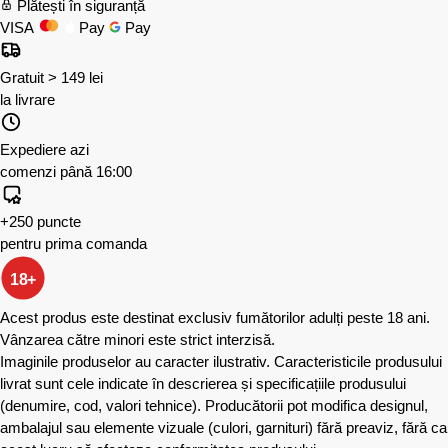
Plătești în siguranță
VISA
Pay
Pay
Gratuit > 149 lei
la livrare
Expediere azi
comenzi până 16:00
+250 puncte
pentru prima comanda
18+
Acest produs este destinat exclusiv fumătorilor adulți peste 18 ani.
Vânzarea către minori este strict interzisă.
Imaginile produselor au caracter ilustrativ. Caracteristicile produsului
livrat sunt cele indicate în descrierea și specificațiile produsului
(denumire, cod, valori tehnice). Producătorii pot modifica designul,
ambalajul sau elemente vizuale (culori, garnituri) fără preaviz, fără ca