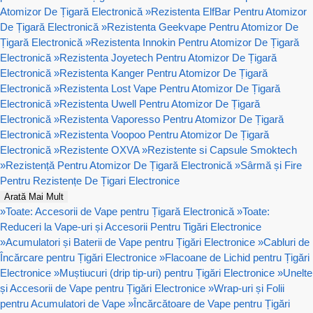
Atomizor De Țigară Electronică
»
Rezistenta ElfBar Pentru Atomizor
De Țigară Electronică
»
Rezistenta Geekvape Pentru Atomizor De
Țigară Electronică
»
Rezistenta Innokin Pentru Atomizor De Țigară
Electronică
»
Rezistenta Joyetech Pentru Atomizor De Țigară
Electronică
»
Rezistenta Kanger Pentru Atomizor De Țigară
Electronică
»
Rezistenta Lost Vape Pentru Atomizor De Țigară
Electronică
»
Rezistenta Uwell Pentru Atomizor De Țigară
Electronică
»
Rezistenta Vaporesso Pentru Atomizor De Țigară
Electronică
»
Rezistenta Voopoo Pentru Atomizor De Țigară
Electronică
»
Rezistente OXVA
»
Rezistente si Capsule Smoktech
»
Rezistență Pentru Atomizor De Țigară Electronică
»
Sârmă și Fire
Pentru Rezistențe De Țigari Electronice
Arată Mai Mult
»
Toate: Accesorii de Vape pentru Țigară Electronică
»
Toate:
Reduceri la Vape-uri și Accesorii Pentru Tigări Electronice
»
Acumulatori și Baterii de Vape pentru Țigări Electronice
»
Cabluri de
Încărcare pentru Țigări Electronice
»
Flacoane de Lichid pentru Țigări
Electronice
»
Muștiucuri (drip tip-uri) pentru Țigări Electronice
»
Unelte
și Accesorii de Vape pentru Țigări Electronice
»
Wrap-uri și Folii
pentru Acumulatori de Vape
»
Încărcătoare de Vape pentru Țigări