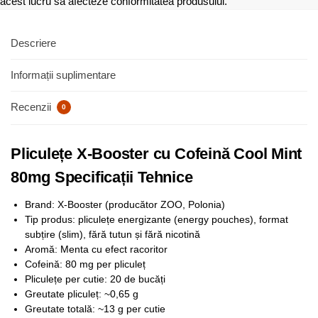
acest lucru să afecteze conformitatea produsului.
Descriere
Informații suplimentare
Recenzii
0
Pliculețe X-Booster cu Cofeină Cool Mint
80mg Specificații Tehnice
Brand: X-Booster (producător ZOO, Polonia)
Tip produs: pliculețe energizante (energy pouches), format
subțire (slim), fără tutun și fără nicotină
Aromă: Menta cu efect racoritor
Cofeină: 80 mg per pliculeț
Pliculețe per cutie: 20 de bucăți
Greutate pliculeț: ~0,65 g
Greutate totală: ~13 g per cutie