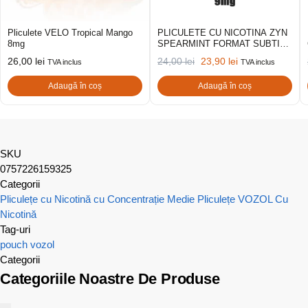
Pliculete VELO Tropical Mango
PLICULETE CU NICOTINA ZYN
8mg
SPEARMINT FORMAT SUBTIRE
9MG
26,00
lei
24,00
lei
23,90
lei
TVA inclus
TVA inclus
Adaugă în coș
Adaugă în coș
SKU
0757226159325
Categorii
Pliculețe cu Nicotină cu Concentrație Medie
Pliculețe VOZOL Cu
Nicotină
Tag-uri
pouch
vozol
Categorii
Categoriile Noastre De Produse