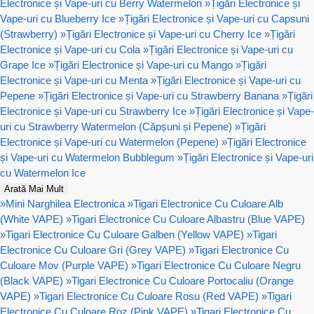
Electronice și Vape-uri cu Berry Watermelon
»
Țigări Electronice și
Vape-uri cu Blueberry Ice
»
Țigări Electronice și Vape-uri cu Capsuni
(Strawberry)
»
Țigări Electronice și Vape-uri cu Cherry Ice
»
Țigări
Electronice și Vape-uri cu Cola
»
Țigări Electronice și Vape-uri cu
Grape Ice
»
Țigări Electronice și Vape-uri cu Mango
»
Țigări
Electronice și Vape-uri cu Menta
»
Țigări Electronice și Vape-uri cu
Pepene
»
Țigări Electronice și Vape-uri cu Strawberry Banana
»
Țigări
Electronice și Vape-uri cu Strawberry Ice
»
Țigări Electronice și Vape-
uri cu Strawberry Watermelon (Căpșuni și Pepene)
»
Țigări
Electronice și Vape-uri cu Watermelon (Pepene)
»
Țigări Electronice
și Vape-uri cu Watermelon Bubblegum
»
Țigări Electronice și Vape-uri
cu Watermelon Ice
Arată Mai Mult
»
Mini Narghilea Electronica
»
Tigari Electronice Cu Culoare Alb
(White VAPE)
»
Tigari Electronice Cu Culoare Albastru (Blue VAPE)
»
Tigari Electronice Cu Culoare Galben (Yellow VAPE)
»
Tigari
Electronice Cu Culoare Gri (Grey VAPE)
»
Tigari Electronice Cu
Culoare Mov (Purple VAPE)
»
Tigari Electronice Cu Culoare Negru
(Black VAPE)
»
Tigari Electronice Cu Culoare Portocaliu (Orange
VAPE)
»
Tigari Electronice Cu Culoare Rosu (Red VAPE)
»
Tigari
Electronice Cu Culoare Roz (Pink VAPE)
»
Tigari Electronice Cu