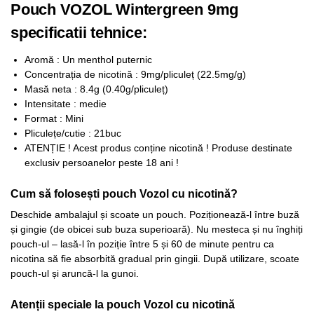
Pouch VOZOL Wintergreen 9mg
specificatii tehnice:
Aromă : Un menthol puternic
Concentrația de nicotină : 9mg/pliculeț (22.5mg/g)
Masă neta : 8.4g (0.40g/pliculeț)
Intensitate : medie
Format : Mini
Pliculețe/cutie : 21buc
ATENȚIE ! Acest produs conține nicotină ! Produse destinate
exclusiv persoanelor peste 18 ani !
Cum să folosești pouch Vozol cu nicotină?
Deschide ambalajul și scoate un pouch. Poziționează-l între buză
și gingie (de obicei sub buza superioară). Nu mesteca și nu înghiți
pouch-ul – lasă-l în poziție între 5 și 60 de minute pentru ca
nicotina să fie absorbită gradual prin gingii. După utilizare, scoate
pouch-ul și aruncă-l la gunoi.​
Atenții speciale la pouch Vozol cu nicotină