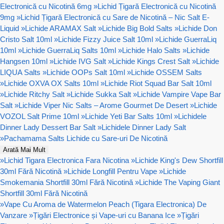
Electronică cu Nicotină 6mg
»
Lichid Țigară Electronică cu Nicotină
9mg
»
Lichid Țigară Electronică cu Sare de Nicotină – Nic Salt E-
Liquid
»
Lichide ARAMAX Salt
»
Lichide Big Bold Salts
»
Lichide Don
Cristo Salt 10ml
»
Lichide Fizzy Juice Salt 10ml
»
Lichide GuerraLiq
10ml
»
Lichide GuerraLiq Salts 10ml
»
Lichide Halo Salts
»
Lichide
Hangsen 10ml
»
Lichide IVG Salt
»
Lichide Kings Crest Salt
»
Lichide
LIQUA Salts
»
Lichide OOPs Salt 10ml
»
Lichide OSSEM Salts
»
Lichide OXVA OX Salts 10ml
»
Lichide Riot Squad Bar Salt 10ml
»
Lichide Ritchy Salt
»
Lichide Sukka Salt
»
Lichide Vampire Vape Bar
Salt
»
Lichide Viper Nic Salts – Arome Gourmet De Desert
»
Lichide
VOZOL Salt Prime 10ml
»
Lichide Yeti Bar Salts 10ml
»
Lichidele
Dinner Lady Dessert Bar Salt
»
Lichidele Dinner Lady Salt
»
Pachamama Salts Lichide cu Sare-uri De Nicotină
Arată Mai Mult
»
Lichid Tigara Electronica Fara Nicotina
»
Lichide King's Dew Shortfill
30ml Fără Nicotină
»
Lichide Longfill Pentru Vape
»
Lichide
Smokemania Shortfill 30ml Fără Nicotină
»
Lichide The Vaping Giant
Shortfill 30ml Fără Nicotină
»
Vape Cu Aroma de Watermelon Peach (Tigara Electronica) De
Vanzare
»
Țigări Electronice și Vape-uri cu Banana Ice
»
Țigări