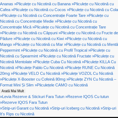
Ananas
»
Pliculețe cu Nicotină cu Banana
»
Pliculețe cu Nicotină cu
Cafea
»
Pliculețe cu Nicotină cu Cocos
»
Pliculețe cu Nicotină cu Cola
»
Pliculețe cu Nicotină cu Concentrație Foarte Tare
»
Pliculețe cu
Nicotină cu Concentrație Medie
»
Pliculețe cu Nicotină cu
Concentrație Mică
»
Pliculețe cu Nicotină cu Concentrație Tare
»
Pliculețe cu Nicotină cu Căpșuni
»
Pliculețe cu Nicotină cu Fructe de
Pădure
»
Pliculețe cu Nicotină cu Kiwi
»
Pliculețe cu Nicotină cu
Mango
»
Pliculețe cu Nicotină cu Mar
»
Pliculețe cu Nicotină cu Mentă
Peppermint
»
Pliculețe cu Nicotină cu Profil Tropical
»
Pliculețe cu
Nicotină cu Spearmint
»
Pliculețe cu Nicotină Fructate
»
Pliculețe cu
Nicotină Mentolate
»
Pliculețe Cuba Cu Nicotină
»
Pliculețe KILLA Cu
Nicotină
»
Pliculețe Pablo Cu Nicotină
»
Pliculețe RUNE Cu Nicotină
20mg
»
Pliculețe VELO Cu Nicotină
»
Pliculețe VOZOL Cu Nicotină
»
Pliculețe X-Booster cu Cofeină 80mg
»
Pliculețe ZYN Cu Nicotină –
Format Mini Și Slim
»
Pliculețele CAMO cu Nicotină
Arată Mai Mult
»
Levia Rezerve & Stickuri Fara Tutun
»
Rezerve IQOS Cu tutun
»
Rezerve IQOS Fara Tutun
»
Strip-uri Garant cu Nicotină
»
Strip-uri Iceberg cu Nicotină
»
Strip-uri
It's Rips cu Nicotină