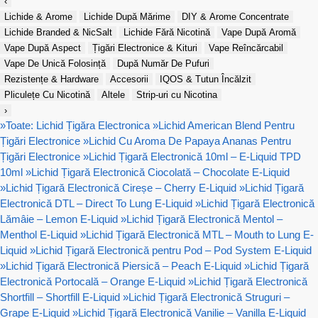
‹
Lichide & Arome
Lichide După Mărime
DIY & Arome Concentrate
Lichide Branded & NicSalt
Lichide Fără Nicotină
Vape După Aromă
Vape După Aspect
Țigări Electronice & Kituri
Vape Reîncărcabil
Vape De Unică Folosință
După Număr De Pufuri
Rezistențe & Hardware
Accesorii
IQOS & Tutun Încălzit
Pliculețe Cu Nicotină
Altele
Strip-uri cu Nicotina
›
»
Toate: Lichid Țigăra Electronica
»
Lichid American Blend Pentru
Țigări Electronice
»
Lichid Cu Aroma De Papaya Ananas Pentru
Țigări Electronice
»
Lichid Țigară Electronică 10ml – E-Liquid TPD
10ml
»
Lichid Țigară Electronică Ciocolată – Chocolate E-Liquid
»
Lichid Țigară Electronică Cireșe – Cherry E-Liquid
»
Lichid Țigară
Electronică DTL – Direct To Lung E-Liquid
»
Lichid Țigară Electronică
Lămâie – Lemon E-Liquid
»
Lichid Țigară Electronică Mentol –
Menthol E-Liquid
»
Lichid Țigară Electronică MTL – Mouth to Lung E-
Liquid
»
Lichid Țigară Electronică pentru Pod – Pod System E-Liquid
»
Lichid Țigară Electronică Piersică – Peach E-Liquid
»
Lichid Țigară
Electronică Portocală – Orange E-Liquid
»
Lichid Țigară Electronică
Shortfill – Shortfill E-Liquid
»
Lichid Țigară Electronică Struguri –
Grape E-Liquid
»
Lichid Țigară Electronică Vanilie – Vanilla E-Liquid