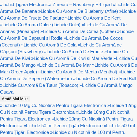
»
Lichid Țigară Electronică Zmeură – Raspberry E-Liquid
»
Lichide Cu
Aroma De Banana
»
Lichide Cu Aroma De Blueberry (Afine)
»
Lichide
Cu Aroma De Fructe De Padure
»
Lichide Cu Aroma De Kent
»
Lichide Cu Aroma Dulce (Lichide Dulci)
»
Lichide Cu Aromă De
Ananas (Pineapple)
»
Lichide Cu Aromă De Cafea (Coffee)
»
Lichide
Cu Aromă De Capsuni si Rodie
»
Lichide Cu Aromă De Cocos
(Coconut)
»
Lichide Cu Aromă De Cola
»
Lichide Cu Aromă de
Căpșuni (Strawberry)
»
Lichide Cu Aromă De Fructe
»
Lichide Cu
Aromă De Kiwi
»
Lichide Cu Aromă De Kiwi si Mar Verde
»
Lichide Cu
Aromă De Mango
»
Lichide Cu Aromă De Mar
»
Lichide Cu Aromă De
Mar (Green Apple)
»
Lichide Cu Aromă De Menta (Menthol)
»
Lichide
Cu Aromă De Pepene (Watermelon)
»
Lichide Cu Aromă De Red Bull
»
Lichide Cu Aromă De Tutun (Tobacco)
»
Lichide Cu Aromă Mango
Guava
Arată Mai Mult
»
Lichide 10 Mg Cu Nicotină Pentru Tigara Electronica
»
Lichide 12mg
Cu Nicotină Pentru Tigara Electronica
»
Lichide 18mg Cu Nicotină
Pentru Tigara Electronica
»
Lichide 20mg Cu Nicotină Pentru Tigara
Electronica
»
Lichide 50 ml Pentru Țigări Electronice
»
Lichide 500 ml
Pentru Țigări Electronice
»
Lichide cu Nicotină de 100 ml Pentru