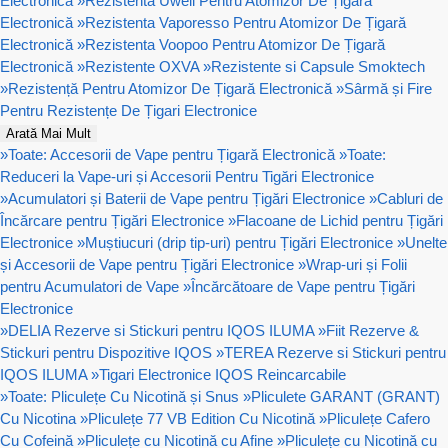
Electronică
»
Rezistenta Uwell Pentru Atomizor De Țigară
Electronică
»
Rezistenta Vaporesso Pentru Atomizor De Țigară
Electronică
»
Rezistenta Voopoo Pentru Atomizor De Țigară
Electronică
»
Rezistente OXVA
»
Rezistente si Capsule Smoktech
»
Rezistență Pentru Atomizor De Țigară Electronică
»
Sârmă și Fire
Pentru Rezistențe De Țigari Electronice
Arată Mai Mult
»
Toate: Accesorii de Vape pentru Țigară Electronică
»
Toate:
Reduceri la Vape-uri și Accesorii Pentru Tigări Electronice
»
Acumulatori și Baterii de Vape pentru Țigări Electronice
»
Cabluri de
Încărcare pentru Țigări Electronice
»
Flacoane de Lichid pentru Țigări
Electronice
»
Muștiucuri (drip tip-uri) pentru Țigări Electronice
»
Unelte
și Accesorii de Vape pentru Țigări Electronice
»
Wrap-uri și Folii
pentru Acumulatori de Vape
»
Încărcătoare de Vape pentru Țigări
Electronice
»
DELIA Rezerve si Stickuri pentru IQOS ILUMA
»
Fiit Rezerve &
Stickuri pentru Dispozitive IQOS
»
TEREA Rezerve si Stickuri pentru
IQOS ILUMA
»
Tigari Electronice IQOS Reincarcabile
»
Toate: Pliculețe Cu Nicotină și Snus
»
Pliculete GARANT (GRANT)
Cu Nicotina
»
Pliculețe 77 VB Edition Cu Nicotină
»
Pliculețe Cafero
Cu Cofeină
»
Pliculețe cu Nicotină cu Afine
»
Pliculețe cu Nicotină cu