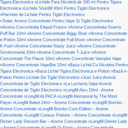
Tigara Electronica
»
Lichide Fara Nicotină de 100 ml Pentru Tigara
Electronica
»
Lichide Shortfill 30ml Pentru Țigări Electronice
»
Pachete de Lichide Pentru Țigări Electronice
»
Toate: Arome Concentrate Pentru Vape Și Țigări Electronice
»
Aroma Concentrata Eliquid France
»
Aroma Concentrata Guerra
Puff Bar 10ml
»
Arome Concentrate Biggy Bear
»
Arome Concentrate
e-Potion 10ml
»
Arome Concentrate Full Moon
»
Arome Concentrate
K-Fuel
»
Arome Concentrate Nasty Juice
»
Arome Concentrate
Smokemania 10ml
»
Arome Concentrate T-Juice
»
Arome
Concentrate The Flavor 10ml
»
Arome Concentrate Vampire Vape
»
Arome Concentrate VapeBar 10ml
»
Baza Lichid Cu Nicotina Pentru
Tigara Electronica
»
Baza Lichid Tigara Electronica e-Potion
»
Bază e-
Potion Pentru Lichide De Țigări Electronice
»
Just Juice Aromă
Concentrata de Țigări Electronice
»
La Lechería Vape Aromă
Concentrata de Țigări Electronice
»
Longfill Aisu 10ml - Arome
Concentrate
»
Longfill ALPACA
»
Longfill Atemporal by The Mind
Flayer
»
Longfill Babel 24ml – Arome Concentrate
»
Longfill Bombo -
Arome Concentrate
»
Longfill Bombo Core Edition – Arome
Concentrate
»
Longfill Curieux Potions – Arome Concentrate
»
Longfill
Dinner Lady Dessert Bar – Arome Concentrate
»
Longfill Dinner Lady
– Arome Concentrate
»
Longfill Dr Frost – Arome Concentrate