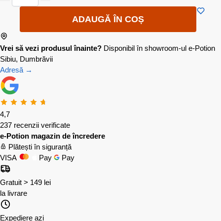
ADAUGĂ ÎN COȘ
Vrei să vezi produsul înainte?
Disponibil în showroom-ul e-Potion
Sibiu, Dumbrăvii
Adresă →
4,7
237 recenzii verificate
e-Potion magazin de încredere
Plătești în siguranță
VISA
Pay
Pay
Gratuit > 149 lei
la livrare
Expediere azi