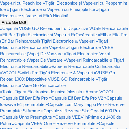
Vape-uri cu Peach Ice
»
Țigări Electronice și Vape-uri cu Peppermint
Ice
»
Țigări Electronice și Vape-uri cu Pineapple Ice
»
Țigări
Electronice și Vape-uri Fără Nicotină
Arată Mai Mult
»
Capsule VUSE GO Reload pentru Dispozitive VUSE Reincarcabile
»
Elf Bar Țigări Electronice și Vape-uri Reîncărcabile
»
Elfbar Elfa Pro
(Elf Bar Reincarcabil) Țigări Electronice & Vape-uri
»
Tigari
Electronice Reincarcabile VapeBar
»
Tigari Electronice VEEV
Reincarcabile (Vape) De Vanzare
»
Tigari Electronice Vozol
Reincarcabile (Vape) De Vanzare
»
Vape-uri Reincarcabile & Țigări
Electronice Reîncărcabile
»
Vape-uri Reincarcabile Cu Incarcator
»
VOZOL Switch Pro Țigări Electronice & Vape-uri
»
VUSE Go
Reload 1000: Dispozitive VUSE GO Reincarcabile
»
Țigări
Electronice Vuse Go Reîncărcabile
»
Toate: Tigara Electronica de unica folosinta
»
Arome VOZOL
»
Capsule Elf Bar Elfa Pro
»
Capsule Elf Bar Elfa Pro V2
»
Capsule
Icewave E1 preumplute
»
Capsule Lost Mary Tappo Pro – Rezerve
Preumplute Și Arome
»
Capsule si Rezerve Ske Crystal 600 Pro
»
Capsule Unno Preumplute
»
Capsule VEEV inPrime cu 1400 de
Pufuri
»
Capsule VEEV One – Rezerve Preumplute
»
Capsule