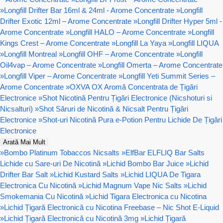
»
Longfill Drifter Bar 16ml & 24ml - Arome Concentrate
»
Longfill
Drifter Exotic 12ml – Arome Concentrate
»
Longfill Drifter Hyper 5ml -
Arome Concentrate
»
Longfill HALO – Arome Concentrate
»
Longfill
Kings Crest – Arome Concentrate
»
Longfill La Yaya
»
Longfill LIQUA
»
Longfill Montreal
»
Longfill OHF – Arome Concentrate
»
Longfill
Oil4vap – Arome Concentrate
»
Longfill Omerta – Arome Concentrate
»
Longfill Viper – Arome Concentrate
»
Longfill Yeti Summit Series –
Arome Concentrate
»
OXVA OX Aromă Concentrata de Țigări
Electronice
»
Shot Nicotină Pentru Țigări Electronice (Nicshoturi si
Nicsalturi)
»
Shot Săruri de Nicotină & Nicsalt Pentru Țigări
Electronice
»
Shot-uri Nicotină Pura e-Potion Pentru Lichide De Țigări
Electronice
Arată Mai Mult
»
Bombo Platinum Tobaccos Nicsalts
»
ElfBar ELFLIQ Bar Salts
Lichide cu Sare-uri De Nicotină
»
Lichid Bombo Bar Juice
»
Lichid
Drifter Bar Salt
»
Lichid Kustard Salts
»
Lichid LIQUA De Tigara
Electronica Cu Nicotină
»
Lichid Magnum Vape Nic Salts
»
Lichid
Smokemania Cu Nicotină
»
Lichid Tigara Electronica cu Nicotina
»
Lichid Țigară Electronică cu Nicotina Freebase – Nic Shot E-Liquid
»
Lichid Țigară Electronică cu Nicotină 3mg
»
Lichid Țigară