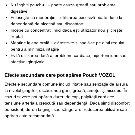
Nu înghiți pouch-ul – poate cauza greață sau probleme
digestive​
Folosește cu moderație – utilizarea excesivă poate duce la
dependență de nicotină sau disconfort
Începe cu concentrații mici dacă ești utilizator nou și crește
treptat​
Menține igiena orală – clătește-te și spală-te pe dinți regulat
pentru a minimiza iritațiile
Evită utilizarea dacă ai probleme cardiace, hipertensiune sau
afecțiuni gingivale
Efecte secundare care pot apărea Pouch VOZOL
Efectele secundare comune includ iritație sau senzație de arsură
la nivelul gingiilor, uscăciunea gurii, greață, amețeli și hiccups. În
cazuri severe pot apărea dureri de cap, palpitații cardiace,
tensiune arterială crescută sau dependență. Dacă simți disconfort
persistent, dureri la gingii sau sângerare, reducerea utilizării sau
oprirea este recomandată.​