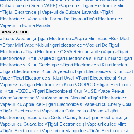
Culoare Verde (Green VAPE)
»
Vape-uri si Tigari Electronice Mici
»
Țigări Electronice și Vape-uri de Culoare Lavanda
»
Țigări
Electronice și Vape-uri In Forma De Tigara
»
Țigări Electronice și
Vape-uri In Forma Patrata
Arată Mai Mult
»
Toate: Vape-uri și Țigări Electronice
»
Aspire Mini Vape
»
Box Mod
»
Elfbar Mini Vape
»
Kit-uri tigari electronice
»
Mod-uri De Tigari
Electronica
»
Tigari Electronice OXVA Reincarcabile (Vape)
»
Tigari
Electronice si Kituri Aspire
»
Tigari Electronice si Kituri Elf Bar
»
Tigari
Electronice si Kituri Geekvape
»
Tigari Electronice si Kituri Innokin
»
Tigari Electronice si Kituri Joyetech
»
Tigari Electronice si Kituri Lost
Vape
»
Tigari Electronice si Kituri Uwell
»
Tigari Electronice si Kituri
Vaporesso
»
Tigari Electronice si Kituri VOOPOO
»
Tigari Electronice
si Kituri VOZOL
»
Tigari Electronice si Kituri VUSE
»
Vape Pen-uri
»
Vape Vaporesso Mini
»
Vape-uri cu Nicotină
»
Țigări Electronice și
Vape-uri cu Apple Ice
»
Țigări Electronice și Vape-uri cu Cherry Cola
»
Țigări Electronice și Vape-uri cu Cola Ice la e-Potion
»
Țigări
Electronice și Vape-uri cu Cotton Candy Ice
»
Țigări Electronice și
Vape-uri cu Guava Ice
»
Țigări Electronice și Vape-uri cu Ice Mint
»
Țigări Electronice și Vape-uri cu Mango Ice
»
Țigări Electronice și