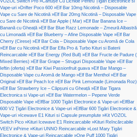
VOZOL Switch Pro
»
Cartușe Cu Lichide Pentru Țigări Electronice si
Vape-uri
»
Drifter Poco 600
»
Elf Bar 10mg Nicotină – Disposable
Vape cu Sare de Nicotină
»
Elf Bar 20mg Nicotină – Disposable Vape
cu Sare de Nicotină
»
Elf Bar Apple ( Mar)
»
Elf Bar Banana Ice –
Banană cu Gheață
»
Elf Bar Blue Razz Lemonade – Zmeură Albastră
cu Limonadă
»
Elf Bar Blueberry – Afine Disposable Vape
»
Elf Bar
Cherry (Cirese)
»
Elf Bar Cola – Disposable Vape cu Aromă de Cola
»
Elf Bar cu Nicotină
»
Elf Bar Elfa Pro & Turbo Kituri si Baterii
Reincarcabile
»
Elf Bar Energy (Red Bull)
»
Elf Bar Fructe de Padure (
Mixed Berries)
»
Elf Bar Grape – Struguri Disposable Vape
»
Elf Bar
Ieftin (oferta)
»
Elf Bar Kiwi Passionfruit guava
»
Elf Bar Mango –
Disposable Vape cu Aromă de Mango
»
Elf Bar Menthol
»
Elf Bar
Original
»
Elf Bar Peach Ice
»
Elf Bar Pink Lemonade (Limonada Roz)
»
Elf Bar Strawberry Ice – Căpșuni cu Gheață
»
Elf Bar Tigara
Electronica si Vape-uri
»
Elf Bar Watermelon – Pepene Verde
Disposable Vape
»
ElfBar 1000 Țigări Electronice & Vape-uri
»
ElfBar
600 V2 Țigări Electronice & Vape-uri
»
ElfBar 600 Țigări Electronice &
Vape-uri
»
Icewave E1 Kituri si Capsule preumplute
»
Kit VOZOL
Switch Pico
»
Kituri Icewave E1 Reincarcabile
»
Kituri Reîncărcabile
VEEV inPrime
»
Kituri UNNO Reincarcabile
»
Lost Mary Țigări
Electronice & Vape-uri Reincarcabile
»
One Puff 1000 Țigări