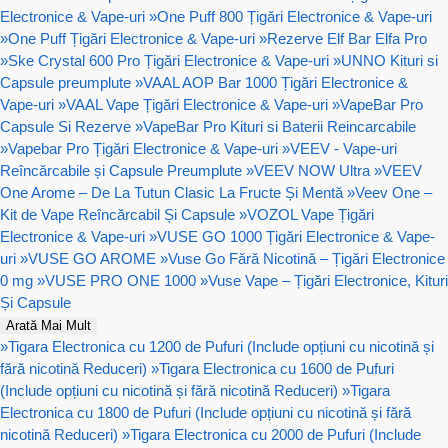
Electronice & Vape-uri
»
One Puff 800 Țigări Electronice & Vape-uri
»
One Puff Țigări Electronice & Vape-uri
»
Rezerve Elf Bar Elfa Pro
»
Ske Crystal 600 Pro Țigări Electronice & Vape-uri
»
UNNO Kituri si
Capsule preumplute
»
VAAL AOP Bar 1000 Țigări Electronice &
Vape-uri
»
VAAL Vape Țigări Electronice & Vape-uri
»
VapeBar Pro
Capsule Si Rezerve
»
VapeBar Pro Kituri si Baterii Reincarcabile
»
Vapebar Pro Țigări Electronice & Vape-uri
»
VEEV - Vape-uri
Reîncărcabile și Capsule Preumplute
»
VEEV NOW Ultra
»
VEEV
One Arome – De La Tutun Clasic La Fructe Și Mentă
»
Veev One –
Kit de Vape Reîncărcabil Și Capsule
»
VOZOL Vape Țigări
Electronice & Vape-uri
»
VUSE GO 1000 Țigări Electronice & Vape-
uri
»
VUSE GO AROME
»
Vuse Go Fără Nicotină – Țigări Electronice
0 mg
»
VUSE PRO ONE 1000
»
Vuse Vape – Țigări Electronice, Kituri
Și Capsule
Arată Mai Mult
»
Tigara Electronica cu 1200 de Pufuri (Include opțiuni cu nicotină și
fără nicotină Reduceri)
»
Tigara Electronica cu 1600 de Pufuri
(Include opțiuni cu nicotină și fără nicotină Reduceri)
»
Tigara
Electronica cu 1800 de Pufuri (Include opțiuni cu nicotină și fără
nicotină Reduceri)
»
Tigara Electronica cu 2000 de Pufuri (Include