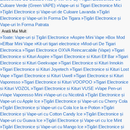
Culoare Verde (Green VAPE)
»
Vape-uri si Tigari Electronice Mici
»
Țigări Electronice și Vape-uri de Culoare Lavanda
»
Țigări
Electronice și Vape-uri In Forma De Tigara
»
Țigări Electronice și
Vape-uri In Forma Patrata
Arată Mai Mult
»
Toate: Vape-uri și Țigări Electronice
»
Aspire Mini Vape
»
Box Mod
»
Elfbar Mini Vape
»
Kit-uri tigari electronice
»
Mod-uri De Tigari
Electronica
»
Tigari Electronice OXVA Reincarcabile (Vape)
»
Tigari
Electronice si Kituri Aspire
»
Tigari Electronice si Kituri Elf Bar
»
Tigari
Electronice si Kituri Geekvape
»
Tigari Electronice si Kituri Innokin
»
Tigari Electronice si Kituri Joyetech
»
Tigari Electronice si Kituri Lost
Vape
»
Tigari Electronice si Kituri Uwell
»
Tigari Electronice si Kituri
Vaporesso
»
Tigari Electronice si Kituri VOOPOO
»
Tigari Electronice
si Kituri VOZOL
»
Tigari Electronice si Kituri VUSE
»
Vape Pen-uri
»
Vape Vaporesso Mini
»
Vape-uri cu Nicotină
»
Țigări Electronice și
Vape-uri cu Apple Ice
»
Țigări Electronice și Vape-uri cu Cherry Cola
»
Țigări Electronice și Vape-uri cu Cola Ice la e-Potion
»
Țigări
Electronice și Vape-uri cu Cotton Candy Ice
»
Țigări Electronice și
Vape-uri cu Guava Ice
»
Țigări Electronice și Vape-uri cu Ice Mint
»
Țigări Electronice și Vape-uri cu Mango Ice
»
Țigări Electronice și