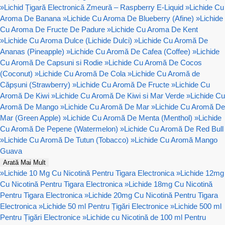
»
Lichid Țigară Electronică Zmeură – Raspberry E-Liquid
»
Lichide Cu
Aroma De Banana
»
Lichide Cu Aroma De Blueberry (Afine)
»
Lichide
Cu Aroma De Fructe De Padure
»
Lichide Cu Aroma De Kent
»
Lichide Cu Aroma Dulce (Lichide Dulci)
»
Lichide Cu Aromă De
Ananas (Pineapple)
»
Lichide Cu Aromă De Cafea (Coffee)
»
Lichide
Cu Aromă De Capsuni si Rodie
»
Lichide Cu Aromă De Cocos
(Coconut)
»
Lichide Cu Aromă De Cola
»
Lichide Cu Aromă de
Căpșuni (Strawberry)
»
Lichide Cu Aromă De Fructe
»
Lichide Cu
Aromă De Kiwi
»
Lichide Cu Aromă De Kiwi si Mar Verde
»
Lichide Cu
Aromă De Mango
»
Lichide Cu Aromă De Mar
»
Lichide Cu Aromă De
Mar (Green Apple)
»
Lichide Cu Aromă De Menta (Menthol)
»
Lichide
Cu Aromă De Pepene (Watermelon)
»
Lichide Cu Aromă De Red Bull
»
Lichide Cu Aromă De Tutun (Tobacco)
»
Lichide Cu Aromă Mango
Guava
Arată Mai Mult
»
Lichide 10 Mg Cu Nicotină Pentru Tigara Electronica
»
Lichide 12mg
Cu Nicotină Pentru Tigara Electronica
»
Lichide 18mg Cu Nicotină
Pentru Tigara Electronica
»
Lichide 20mg Cu Nicotină Pentru Tigara
Electronica
»
Lichide 50 ml Pentru Țigări Electronice
»
Lichide 500 ml
Pentru Țigări Electronice
»
Lichide cu Nicotină de 100 ml Pentru