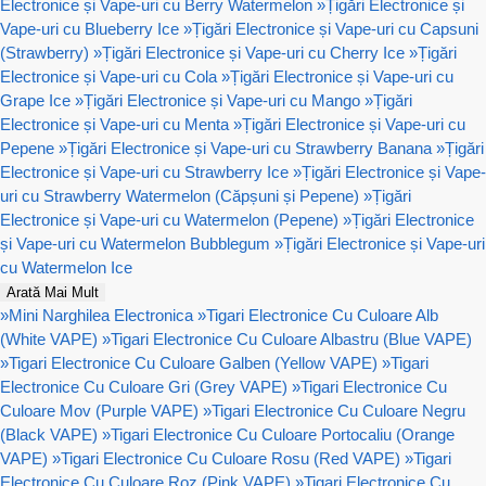
Electronice și Vape-uri cu Berry Watermelon
»
Țigări Electronice și
Vape-uri cu Blueberry Ice
»
Țigări Electronice și Vape-uri cu Capsuni
(Strawberry)
»
Țigări Electronice și Vape-uri cu Cherry Ice
»
Țigări
Electronice și Vape-uri cu Cola
»
Țigări Electronice și Vape-uri cu
Grape Ice
»
Țigări Electronice și Vape-uri cu Mango
»
Țigări
Electronice și Vape-uri cu Menta
»
Țigări Electronice și Vape-uri cu
Pepene
»
Țigări Electronice și Vape-uri cu Strawberry Banana
»
Țigări
Electronice și Vape-uri cu Strawberry Ice
»
Țigări Electronice și Vape-
uri cu Strawberry Watermelon (Căpșuni și Pepene)
»
Țigări
Electronice și Vape-uri cu Watermelon (Pepene)
»
Țigări Electronice
și Vape-uri cu Watermelon Bubblegum
»
Țigări Electronice și Vape-uri
cu Watermelon Ice
Arată Mai Mult
»
Mini Narghilea Electronica
»
Tigari Electronice Cu Culoare Alb
(White VAPE)
»
Tigari Electronice Cu Culoare Albastru (Blue VAPE)
»
Tigari Electronice Cu Culoare Galben (Yellow VAPE)
»
Tigari
Electronice Cu Culoare Gri (Grey VAPE)
»
Tigari Electronice Cu
Culoare Mov (Purple VAPE)
»
Tigari Electronice Cu Culoare Negru
(Black VAPE)
»
Tigari Electronice Cu Culoare Portocaliu (Orange
VAPE)
»
Tigari Electronice Cu Culoare Rosu (Red VAPE)
»
Tigari
Electronice Cu Culoare Roz (Pink VAPE)
»
Tigari Electronice Cu