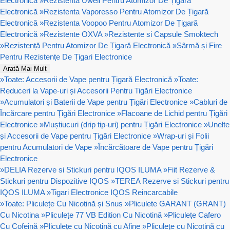
Electronică
»
Rezistenta Uwell Pentru Atomizor De Țigară
Electronică
»
Rezistenta Vaporesso Pentru Atomizor De Țigară
Electronică
»
Rezistenta Voopoo Pentru Atomizor De Țigară
Electronică
»
Rezistente OXVA
»
Rezistente si Capsule Smoktech
»
Rezistență Pentru Atomizor De Țigară Electronică
»
Sârmă și Fire
Pentru Rezistențe De Țigari Electronice
Arată Mai Mult
»
Toate: Accesorii de Vape pentru Țigară Electronică
»
Toate:
Reduceri la Vape-uri și Accesorii Pentru Tigări Electronice
»
Acumulatori și Baterii de Vape pentru Țigări Electronice
»
Cabluri de
Încărcare pentru Țigări Electronice
»
Flacoane de Lichid pentru Țigări
Electronice
»
Muștiucuri (drip tip-uri) pentru Țigări Electronice
»
Unelte
și Accesorii de Vape pentru Țigări Electronice
»
Wrap-uri și Folii
pentru Acumulatori de Vape
»
Încărcătoare de Vape pentru Țigări
Electronice
»
DELIA Rezerve si Stickuri pentru IQOS ILUMA
»
Fiit Rezerve &
Stickuri pentru Dispozitive IQOS
»
TEREA Rezerve si Stickuri pentru
IQOS ILUMA
»
Tigari Electronice IQOS Reincarcabile
»
Toate: Pliculețe Cu Nicotină și Snus
»
Pliculete GARANT (GRANT)
Cu Nicotina
»
Pliculețe 77 VB Edition Cu Nicotină
»
Pliculețe Cafero
Cu Cofeină
»
Pliculețe cu Nicotină cu Afine
»
Pliculețe cu Nicotină cu