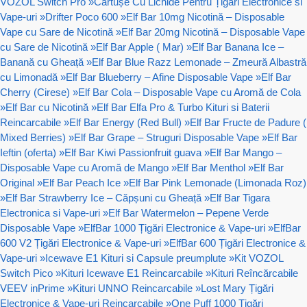
VOZOL Switch Pro
»
Cartușe Cu Lichide Pentru Țigări Electronice si
Vape-uri
»
Drifter Poco 600
»
Elf Bar 10mg Nicotină – Disposable
Vape cu Sare de Nicotină
»
Elf Bar 20mg Nicotină – Disposable Vape
cu Sare de Nicotină
»
Elf Bar Apple ( Mar)
»
Elf Bar Banana Ice –
Banană cu Gheață
»
Elf Bar Blue Razz Lemonade – Zmeură Albastră
cu Limonadă
»
Elf Bar Blueberry – Afine Disposable Vape
»
Elf Bar
Cherry (Cirese)
»
Elf Bar Cola – Disposable Vape cu Aromă de Cola
»
Elf Bar cu Nicotină
»
Elf Bar Elfa Pro & Turbo Kituri si Baterii
Reincarcabile
»
Elf Bar Energy (Red Bull)
»
Elf Bar Fructe de Padure (
Mixed Berries)
»
Elf Bar Grape – Struguri Disposable Vape
»
Elf Bar
Ieftin (oferta)
»
Elf Bar Kiwi Passionfruit guava
»
Elf Bar Mango –
Disposable Vape cu Aromă de Mango
»
Elf Bar Menthol
»
Elf Bar
Original
»
Elf Bar Peach Ice
»
Elf Bar Pink Lemonade (Limonada Roz)
»
Elf Bar Strawberry Ice – Căpșuni cu Gheață
»
Elf Bar Tigara
Electronica si Vape-uri
»
Elf Bar Watermelon – Pepene Verde
Disposable Vape
»
ElfBar 1000 Țigări Electronice & Vape-uri
»
ElfBar
600 V2 Țigări Electronice & Vape-uri
»
ElfBar 600 Țigări Electronice &
Vape-uri
»
Icewave E1 Kituri si Capsule preumplute
»
Kit VOZOL
Switch Pico
»
Kituri Icewave E1 Reincarcabile
»
Kituri Reîncărcabile
VEEV inPrime
»
Kituri UNNO Reincarcabile
»
Lost Mary Țigări
Electronice & Vape-uri Reincarcabile
»
One Puff 1000 Țigări