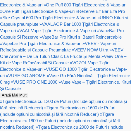
Electronice & Vape-uri
»
One Puff 800 Țigări Electronice & Vape-uri
»
One Puff Țigări Electronice & Vape-uri
»
Rezerve Elf Bar Elfa Pro
»
Ske Crystal 600 Pro Țigări Electronice & Vape-uri
»
UNNO Kituri si
Capsule preumplute
»
VAAL AOP Bar 1000 Țigări Electronice &
Vape-uri
»
VAAL Vape Țigări Electronice & Vape-uri
»
VapeBar Pro
Capsule Si Rezerve
»
VapeBar Pro Kituri si Baterii Reincarcabile
»
Vapebar Pro Țigări Electronice & Vape-uri
»
VEEV - Vape-uri
Reîncărcabile și Capsule Preumplute
»
VEEV NOW Ultra
»
VEEV
One Arome – De La Tutun Clasic La Fructe Și Mentă
»
Veev One –
Kit de Vape Reîncărcabil Și Capsule
»
VOZOL Vape Țigări
Electronice & Vape-uri
»
VUSE GO 1000 Țigări Electronice & Vape-
uri
»
VUSE GO AROME
»
Vuse Go Fără Nicotină – Țigări Electronice
0 mg
»
VUSE PRO ONE 1000
»
Vuse Vape – Țigări Electronice, Kituri
Și Capsule
Arată Mai Mult
»
Tigara Electronica cu 1200 de Pufuri (Include opțiuni cu nicotină și
fără nicotină Reduceri)
»
Tigara Electronica cu 1600 de Pufuri
(Include opțiuni cu nicotină și fără nicotină Reduceri)
»
Tigara
Electronica cu 1800 de Pufuri (Include opțiuni cu nicotină și fără
nicotină Reduceri)
»
Tigara Electronica cu 2000 de Pufuri (Include