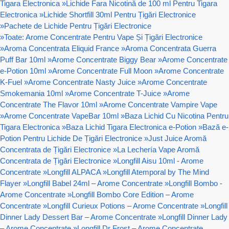
Tigara Electronica
»
Lichide Fara Nicotină de 100 ml Pentru Tigara
Electronica
»
Lichide Shortfill 30ml Pentru Țigări Electronice
»
Pachete de Lichide Pentru Țigări Electronice
»
Toate: Arome Concentrate Pentru Vape Și Țigări Electronice
»
Aroma Concentrata Eliquid France
»
Aroma Concentrata Guerra
Puff Bar 10ml
»
Arome Concentrate Biggy Bear
»
Arome Concentrate
e-Potion 10ml
»
Arome Concentrate Full Moon
»
Arome Concentrate
K-Fuel
»
Arome Concentrate Nasty Juice
»
Arome Concentrate
Smokemania 10ml
»
Arome Concentrate T-Juice
»
Arome
Concentrate The Flavor 10ml
»
Arome Concentrate Vampire Vape
»
Arome Concentrate VapeBar 10ml
»
Baza Lichid Cu Nicotina Pentru
Tigara Electronica
»
Baza Lichid Tigara Electronica e-Potion
»
Bază e-
Potion Pentru Lichide De Țigări Electronice
»
Just Juice Aromă
Concentrata de Țigări Electronice
»
La Lechería Vape Aromă
Concentrata de Țigări Electronice
»
Longfill Aisu 10ml - Arome
Concentrate
»
Longfill ALPACA
»
Longfill Atemporal by The Mind
Flayer
»
Longfill Babel 24ml – Arome Concentrate
»
Longfill Bombo -
Arome Concentrate
»
Longfill Bombo Core Edition – Arome
Concentrate
»
Longfill Curieux Potions – Arome Concentrate
»
Longfill
Dinner Lady Dessert Bar – Arome Concentrate
»
Longfill Dinner Lady
– Arome Concentrate
»
Longfill Dr Frost – Arome Concentrate