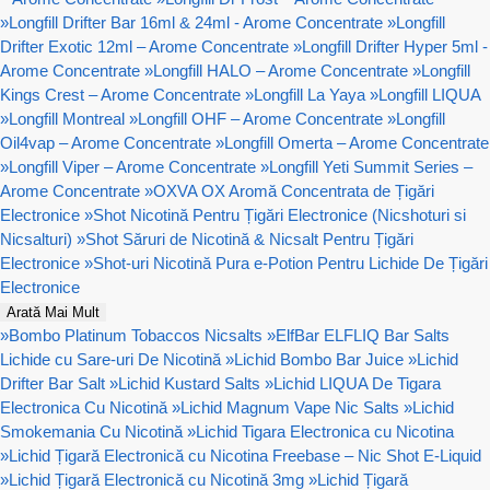
»
Longfill Drifter Bar 16ml & 24ml - Arome Concentrate
»
Longfill
Drifter Exotic 12ml – Arome Concentrate
»
Longfill Drifter Hyper 5ml -
Arome Concentrate
»
Longfill HALO – Arome Concentrate
»
Longfill
Kings Crest – Arome Concentrate
»
Longfill La Yaya
»
Longfill LIQUA
»
Longfill Montreal
»
Longfill OHF – Arome Concentrate
»
Longfill
Oil4vap – Arome Concentrate
»
Longfill Omerta – Arome Concentrate
»
Longfill Viper – Arome Concentrate
»
Longfill Yeti Summit Series –
Arome Concentrate
»
OXVA OX Aromă Concentrata de Țigări
Electronice
»
Shot Nicotină Pentru Țigări Electronice (Nicshoturi si
Nicsalturi)
»
Shot Săruri de Nicotină & Nicsalt Pentru Țigări
Electronice
»
Shot-uri Nicotină Pura e-Potion Pentru Lichide De Țigări
Electronice
Arată Mai Mult
»
Bombo Platinum Tobaccos Nicsalts
»
ElfBar ELFLIQ Bar Salts
Lichide cu Sare-uri De Nicotină
»
Lichid Bombo Bar Juice
»
Lichid
Drifter Bar Salt
»
Lichid Kustard Salts
»
Lichid LIQUA De Tigara
Electronica Cu Nicotină
»
Lichid Magnum Vape Nic Salts
»
Lichid
Smokemania Cu Nicotină
»
Lichid Tigara Electronica cu Nicotina
»
Lichid Țigară Electronică cu Nicotina Freebase – Nic Shot E-Liquid
»
Lichid Țigară Electronică cu Nicotină 3mg
»
Lichid Țigară