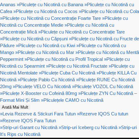
Ananas
»
Pliculețe cu Nicotină cu Banana
»
Pliculețe cu Nicotină cu
Cafea
»
Pliculețe cu Nicotină cu Cocos
»
Pliculețe cu Nicotină cu Cola
»
Pliculețe cu Nicotină cu Concentrație Foarte Tare
»
Pliculețe cu
Nicotină cu Concentrație Medie
»
Pliculețe cu Nicotină cu
Concentrație Mică
»
Pliculețe cu Nicotină cu Concentrație Tare
»
Pliculețe cu Nicotină cu Căpșuni
»
Pliculețe cu Nicotină cu Fructe de
Pădure
»
Pliculețe cu Nicotină cu Kiwi
»
Pliculețe cu Nicotină cu
Mango
»
Pliculețe cu Nicotină cu Mar
»
Pliculețe cu Nicotină cu Mentă
Peppermint
»
Pliculețe cu Nicotină cu Profil Tropical
»
Pliculețe cu
Nicotină cu Spearmint
»
Pliculețe cu Nicotină Fructate
»
Pliculețe cu
Nicotină Mentolate
»
Pliculețe Cuba Cu Nicotină
»
Pliculețe KILLA Cu
Nicotină
»
Pliculețe Pablo Cu Nicotină
»
Pliculețe RUNE Cu Nicotină
20mg
»
Pliculețe VELO Cu Nicotină
»
Pliculețe VOZOL Cu Nicotină
»
Pliculețe X-Booster cu Cofeină 80mg
»
Pliculețe ZYN Cu Nicotină –
Format Mini Și Slim
»
Pliculețele CAMO cu Nicotină
Arată Mai Mult
»
Levia Rezerve & Stickuri Fara Tutun
»
Rezerve IQOS Cu tutun
»
Rezerve IQOS Fara Tutun
»
Strip-uri Garant cu Nicotină
»
Strip-uri Iceberg cu Nicotină
»
Strip-uri
It's Rips cu Nicotină