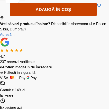
ADAUGĂ ÎN COȘ
Vrei să vezi produsul înainte?
Disponibil în showroom-ul e-Potion
Sibiu, Dumbrăvii
Adresă →
4,7
237 recenzii verificate
e-Potion magazin de încredere
Plătești în siguranță
VISA
Pay
Pay
Gratuit > 149 lei
la livrare
Expediere azi