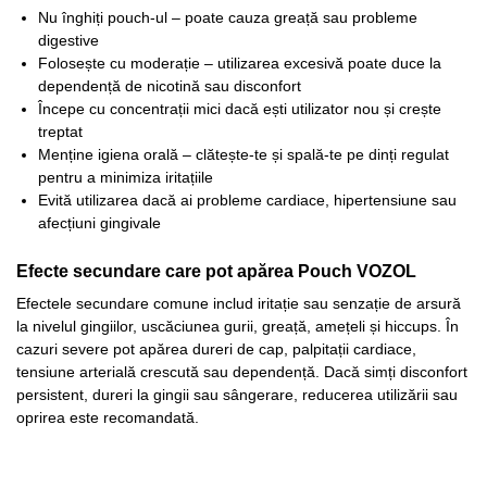
Nu înghiți pouch-ul – poate cauza greață sau probleme
digestive​
Folosește cu moderație – utilizarea excesivă poate duce la
dependență de nicotină sau disconfort
Începe cu concentrații mici dacă ești utilizator nou și crește
treptat​
Menține igiena orală – clătește-te și spală-te pe dinți regulat
pentru a minimiza iritațiile
Evită utilizarea dacă ai probleme cardiace, hipertensiune sau
afecțiuni gingivale
Efecte secundare care pot apărea Pouch VOZOL
Efectele secundare comune includ iritație sau senzație de arsură
la nivelul gingiilor, uscăciunea gurii, greață, amețeli și hiccups. În
cazuri severe pot apărea dureri de cap, palpitații cardiace,
tensiune arterială crescută sau dependență. Dacă simți disconfort
persistent, dureri la gingii sau sângerare, reducerea utilizării sau
oprirea este recomandată.​