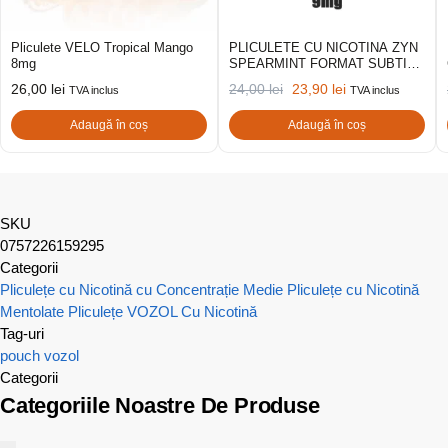
Pliculete VELO Tropical Mango
PLICULETE CU NICOTINA ZYN
8mg
SPEARMINT FORMAT SUBTIRE
9MG
26,00
lei
24,00
lei
23,90
lei
TVA inclus
TVA inclus
Adaugă în coș
Adaugă în coș
SKU
0757226159295
Categorii
Pliculețe cu Nicotină cu Concentrație Medie
Pliculețe cu Nicotină
Mentolate
Pliculețe VOZOL Cu Nicotină
Tag-uri
pouch
vozol
Categorii
Categoriile Noastre De Produse