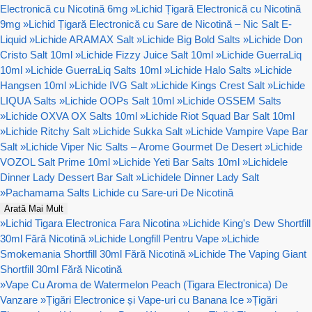
Electronică cu Nicotină 6mg
»
Lichid Țigară Electronică cu Nicotină
9mg
»
Lichid Țigară Electronică cu Sare de Nicotină – Nic Salt E-
Liquid
»
Lichide ARAMAX Salt
»
Lichide Big Bold Salts
»
Lichide Don
Cristo Salt 10ml
»
Lichide Fizzy Juice Salt 10ml
»
Lichide GuerraLiq
10ml
»
Lichide GuerraLiq Salts 10ml
»
Lichide Halo Salts
»
Lichide
Hangsen 10ml
»
Lichide IVG Salt
»
Lichide Kings Crest Salt
»
Lichide
LIQUA Salts
»
Lichide OOPs Salt 10ml
»
Lichide OSSEM Salts
»
Lichide OXVA OX Salts 10ml
»
Lichide Riot Squad Bar Salt 10ml
»
Lichide Ritchy Salt
»
Lichide Sukka Salt
»
Lichide Vampire Vape Bar
Salt
»
Lichide Viper Nic Salts – Arome Gourmet De Desert
»
Lichide
VOZOL Salt Prime 10ml
»
Lichide Yeti Bar Salts 10ml
»
Lichidele
Dinner Lady Dessert Bar Salt
»
Lichidele Dinner Lady Salt
»
Pachamama Salts Lichide cu Sare-uri De Nicotină
Arată Mai Mult
»
Lichid Tigara Electronica Fara Nicotina
»
Lichide King's Dew Shortfill
30ml Fără Nicotină
»
Lichide Longfill Pentru Vape
»
Lichide
Smokemania Shortfill 30ml Fără Nicotină
»
Lichide The Vaping Giant
Shortfill 30ml Fără Nicotină
»
Vape Cu Aroma de Watermelon Peach (Tigara Electronica) De
Vanzare
»
Țigări Electronice și Vape-uri cu Banana Ice
»
Țigări