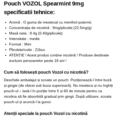
Pouch VOZOL Spearmint 9mg
specificatii tehnice:
Aromă : O guma de mestecat cu menthol puternic
Concentrația de nicotină : 9mg/pliculeț (22.5mg/g)
Masă neta : 8.4g (0.40g/pliculeț)
Intensitate : medie
Format : Mini
Pliculețe/cutie : 21buc
ATENȚIE ! Acest produs conține nicotină ! Produse destinate
exclusiv persoanelor peste 18 ani !
Cum să folosești pouch Vozol cu nicotină?
Deschide ambalajul și scoate un pouch. Poziționează-l între buză
și gingie (de obicei sub buza superioară). Nu mesteca și nu înghiți
pouch-ul – lasă-l în poziție între 5 și 60 de minute pentru ca
nicotina să fie absorbită gradual prin gingii. După utilizare, scoate
pouch-ul și aruncă-l la gunoi.​
Atenții speciale la pouch Vozol cu nicotină