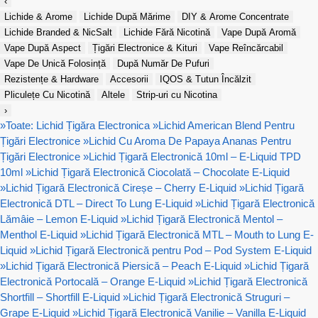
‹
Lichide & Arome
Lichide După Mărime
DIY & Arome Concentrate
Lichide Branded & NicSalt
Lichide Fără Nicotină
Vape După Aromă
Vape După Aspect
Țigări Electronice & Kituri
Vape Reîncărcabil
Vape De Unică Folosință
După Număr De Pufuri
Rezistențe & Hardware
Accesorii
IQOS & Tutun Încălzit
Pliculețe Cu Nicotină
Altele
Strip-uri cu Nicotina
›
»
Toate: Lichid Țigăra Electronica
»
Lichid American Blend Pentru
Țigări Electronice
»
Lichid Cu Aroma De Papaya Ananas Pentru
Țigări Electronice
»
Lichid Țigară Electronică 10ml – E-Liquid TPD
10ml
»
Lichid Țigară Electronică Ciocolată – Chocolate E-Liquid
»
Lichid Țigară Electronică Cireșe – Cherry E-Liquid
»
Lichid Țigară
Electronică DTL – Direct To Lung E-Liquid
»
Lichid Țigară Electronică
Lămâie – Lemon E-Liquid
»
Lichid Țigară Electronică Mentol –
Menthol E-Liquid
»
Lichid Țigară Electronică MTL – Mouth to Lung E-
Liquid
»
Lichid Țigară Electronică pentru Pod – Pod System E-Liquid
»
Lichid Țigară Electronică Piersică – Peach E-Liquid
»
Lichid Țigară
Electronică Portocală – Orange E-Liquid
»
Lichid Țigară Electronică
Shortfill – Shortfill E-Liquid
»
Lichid Țigară Electronică Struguri –
Grape E-Liquid
»
Lichid Țigară Electronică Vanilie – Vanilla E-Liquid