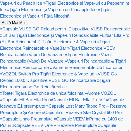
Vape-uri cu Peach Ice
»
Țigări Electronice și Vape-uri cu Peppermint
Ice
»
Țigări Electronice și Vape-uri cu Pineapple Ice
»
Țigări
Electronice și Vape-uri Fără Nicotină
Arată Mai Mult
»
Capsule VUSE GO Reload pentru Dispozitive VUSE Reincarcabile
»
Elf Bar Țigări Electronice și Vape-uri Reîncărcabile
»
Elfbar Elfa Pro
(Elf Bar Reincarcabil) Țigări Electronice & Vape-uri
»
Tigari
Electronice Reincarcabile VapeBar
»
Tigari Electronice VEEV
Reincarcabile (Vape) De Vanzare
»
Tigari Electronice Vozol
Reincarcabile (Vape) De Vanzare
»
Vape-uri Reincarcabile & Țigări
Electronice Reîncărcabile
»
Vape-uri Reincarcabile Cu Incarcator
»
VOZOL Switch Pro Țigări Electronice & Vape-uri
»
VUSE Go
Reload 1000: Dispozitive VUSE GO Reincarcabile
»
Țigări
Electronice Vuse Go Reîncărcabile
»
Toate: Tigara Electronica de unica folosinta
»
Arome VOZOL
»
Capsule Elf Bar Elfa Pro
»
Capsule Elf Bar Elfa Pro V2
»
Capsule
Icewave E1 preumplute
»
Capsule Lost Mary Tappo Pro – Rezerve
Preumplute Și Arome
»
Capsule si Rezerve Ske Crystal 600 Pro
»
Capsule Unno Preumplute
»
Capsule VEEV inPrime cu 1400 de
Pufuri
»
Capsule VEEV One – Rezerve Preumplute
»
Capsule