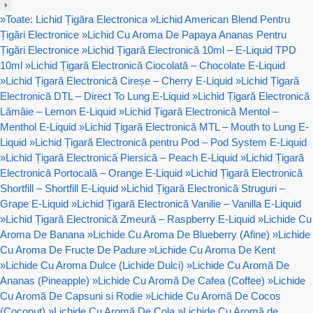
›
»
Toate: Lichid Țigăra Electronica
»
Lichid American Blend Pentru
Țigări Electronice
»
Lichid Cu Aroma De Papaya Ananas Pentru
Țigări Electronice
»
Lichid Țigară Electronică 10ml – E-Liquid TPD
10ml
»
Lichid Țigară Electronică Ciocolată – Chocolate E-Liquid
»
Lichid Țigară Electronică Cireșe – Cherry E-Liquid
»
Lichid Țigară
Electronică DTL – Direct To Lung E-Liquid
»
Lichid Țigară Electronică
Lămâie – Lemon E-Liquid
»
Lichid Țigară Electronică Mentol –
Menthol E-Liquid
»
Lichid Țigară Electronică MTL – Mouth to Lung E-
Liquid
»
Lichid Țigară Electronică pentru Pod – Pod System E-Liquid
»
Lichid Țigară Electronică Piersică – Peach E-Liquid
»
Lichid Țigară
Electronică Portocală – Orange E-Liquid
»
Lichid Țigară Electronică
Shortfill – Shortfill E-Liquid
»
Lichid Țigară Electronică Struguri –
Grape E-Liquid
»
Lichid Țigară Electronică Vanilie – Vanilla E-Liquid
»
Lichid Țigară Electronică Zmeură – Raspberry E-Liquid
»
Lichide Cu
Aroma De Banana
»
Lichide Cu Aroma De Blueberry (Afine)
»
Lichide
Cu Aroma De Fructe De Padure
»
Lichide Cu Aroma De Kent
»
Lichide Cu Aroma Dulce (Lichide Dulci)
»
Lichide Cu Aromă De
Ananas (Pineapple)
»
Lichide Cu Aromă De Cafea (Coffee)
»
Lichide
Cu Aromă De Capsuni si Rodie
»
Lichide Cu Aromă De Cocos
(Coconut)
»
Lichide Cu Aromă De Cola
»
Lichide Cu Aromă de