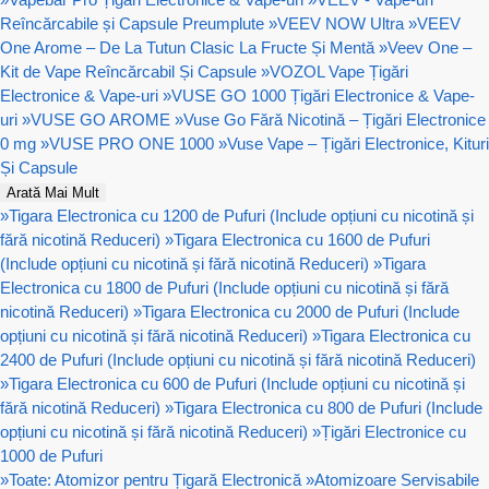
Reîncărcabile și Capsule Preumplute
»
VEEV NOW Ultra
»
VEEV
One Arome – De La Tutun Clasic La Fructe Și Mentă
»
Veev One –
Kit de Vape Reîncărcabil Și Capsule
»
VOZOL Vape Țigări
Electronice & Vape-uri
»
VUSE GO 1000 Țigări Electronice & Vape-
uri
»
VUSE GO AROME
»
Vuse Go Fără Nicotină – Țigări Electronice
0 mg
»
VUSE PRO ONE 1000
»
Vuse Vape – Țigări Electronice, Kituri
Și Capsule
Arată Mai Mult
»
Tigara Electronica cu 1200 de Pufuri (Include opțiuni cu nicotină și
fără nicotină Reduceri)
»
Tigara Electronica cu 1600 de Pufuri
(Include opțiuni cu nicotină și fără nicotină Reduceri)
»
Tigara
Electronica cu 1800 de Pufuri (Include opțiuni cu nicotină și fără
nicotină Reduceri)
»
Tigara Electronica cu 2000 de Pufuri (Include
opțiuni cu nicotină și fără nicotină Reduceri)
»
Tigara Electronica cu
2400 de Pufuri (Include opțiuni cu nicotină și fără nicotină Reduceri)
»
Tigara Electronica cu 600 de Pufuri (Include opțiuni cu nicotină și
fără nicotină Reduceri)
»
Tigara Electronica cu 800 de Pufuri (Include
opțiuni cu nicotină și fără nicotină Reduceri)
»
Țigări Electronice cu
1000 de Pufuri
»
Toate: Atomizor pentru Țigară Electronică
»
Atomizoare Servisabile