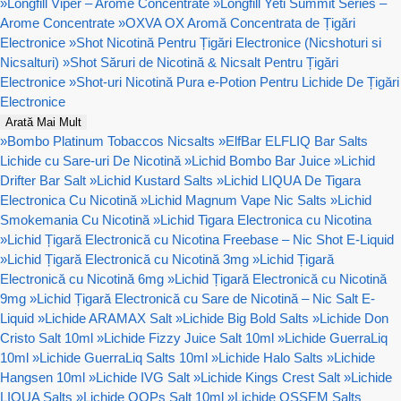
»
Longfill Viper – Arome Concentrate
»
Longfill Yeti Summit Series –
Arome Concentrate
»
OXVA OX Aromă Concentrata de Țigări
Electronice
»
Shot Nicotină Pentru Țigări Electronice (Nicshoturi si
Nicsalturi)
»
Shot Săruri de Nicotină & Nicsalt Pentru Țigări
Electronice
»
Shot-uri Nicotină Pura e-Potion Pentru Lichide De Țigări
Electronice
Arată Mai Mult
»
Bombo Platinum Tobaccos Nicsalts
»
ElfBar ELFLIQ Bar Salts
Lichide cu Sare-uri De Nicotină
»
Lichid Bombo Bar Juice
»
Lichid
Drifter Bar Salt
»
Lichid Kustard Salts
»
Lichid LIQUA De Tigara
Electronica Cu Nicotină
»
Lichid Magnum Vape Nic Salts
»
Lichid
Smokemania Cu Nicotină
»
Lichid Tigara Electronica cu Nicotina
»
Lichid Țigară Electronică cu Nicotina Freebase – Nic Shot E-Liquid
»
Lichid Țigară Electronică cu Nicotină 3mg
»
Lichid Țigară
Electronică cu Nicotină 6mg
»
Lichid Țigară Electronică cu Nicotină
9mg
»
Lichid Țigară Electronică cu Sare de Nicotină – Nic Salt E-
Liquid
»
Lichide ARAMAX Salt
»
Lichide Big Bold Salts
»
Lichide Don
Cristo Salt 10ml
»
Lichide Fizzy Juice Salt 10ml
»
Lichide GuerraLiq
10ml
»
Lichide GuerraLiq Salts 10ml
»
Lichide Halo Salts
»
Lichide
Hangsen 10ml
»
Lichide IVG Salt
»
Lichide Kings Crest Salt
»
Lichide
LIQUA Salts
»
Lichide OOPs Salt 10ml
»
Lichide OSSEM Salts