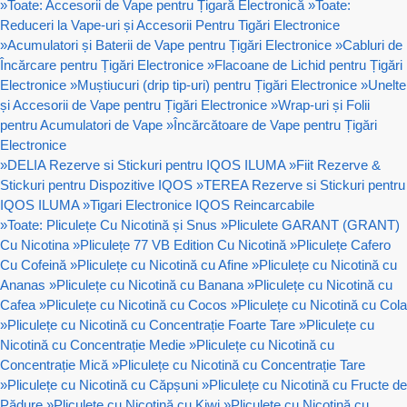
»
Toate: Accesorii de Vape pentru Țigară Electronică
»
Toate:
Reduceri la Vape-uri și Accesorii Pentru Tigări Electronice
»
Acumulatori și Baterii de Vape pentru Țigări Electronice
»
Cabluri de
Încărcare pentru Țigări Electronice
»
Flacoane de Lichid pentru Țigări
Electronice
»
Muștiucuri (drip tip-uri) pentru Țigări Electronice
»
Unelte
și Accesorii de Vape pentru Țigări Electronice
»
Wrap-uri și Folii
pentru Acumulatori de Vape
»
Încărcătoare de Vape pentru Țigări
Electronice
»
DELIA Rezerve si Stickuri pentru IQOS ILUMA
»
Fiit Rezerve &
Stickuri pentru Dispozitive IQOS
»
TEREA Rezerve si Stickuri pentru
IQOS ILUMA
»
Tigari Electronice IQOS Reincarcabile
»
Toate: Pliculețe Cu Nicotină și Snus
»
Pliculete GARANT (GRANT)
Cu Nicotina
»
Pliculețe 77 VB Edition Cu Nicotină
»
Pliculețe Cafero
Cu Cofeină
»
Pliculețe cu Nicotină cu Afine
»
Pliculețe cu Nicotină cu
Ananas
»
Pliculețe cu Nicotină cu Banana
»
Pliculețe cu Nicotină cu
Cafea
»
Pliculețe cu Nicotină cu Cocos
»
Pliculețe cu Nicotină cu Cola
»
Pliculețe cu Nicotină cu Concentrație Foarte Tare
»
Pliculețe cu
Nicotină cu Concentrație Medie
»
Pliculețe cu Nicotină cu
Concentrație Mică
»
Pliculețe cu Nicotină cu Concentrație Tare
»
Pliculețe cu Nicotină cu Căpșuni
»
Pliculețe cu Nicotină cu Fructe de
Pădure
»
Pliculețe cu Nicotină cu Kiwi
»
Pliculețe cu Nicotină cu