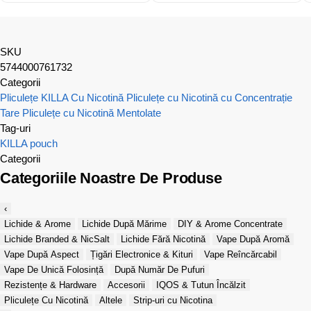
SKU
5744000761732
Categorii
Pliculețe KILLA Cu Nicotină
Pliculețe cu Nicotină cu Concentrație
Tare
Pliculețe cu Nicotină Mentolate
Tag-uri
KILLA
pouch
Categorii
Categoriile Noastre De Produse
‹
Lichide & Arome
Lichide După Mărime
DIY & Arome Concentrate
Lichide Branded & NicSalt
Lichide Fără Nicotină
Vape După Aromă
Vape După Aspect
Țigări Electronice & Kituri
Vape Reîncărcabil
Vape De Unică Folosință
După Număr De Pufuri
Rezistențe & Hardware
Accesorii
IQOS & Tutun Încălzit
Pliculețe Cu Nicotină
Altele
Strip-uri cu Nicotina