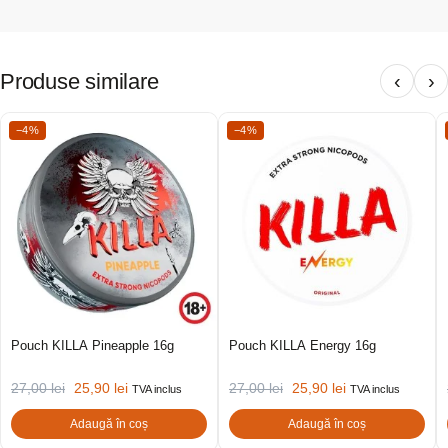
Produse similare
‹
›
−4%
−4%
Pouch KILLA Pineapple 16g
Pouch KILLA Energy 16g
27,00
lei
25,90
lei
27,00
lei
25,90
lei
TVA inclus
TVA inclus
Adaugă în coș
Adaugă în coș