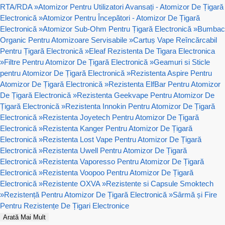
RTA/RDA
»
Atomizor Pentru Utilizatori Avansați - Atomizor De Țigară
Electronică
»
Atomizor Pentru Începători - Atomizor De Țigară
Electronică
»
Atomizor Sub-Ohm Pentru Țigară Electronică
»
Bumbac
Organic Pentru Atomizoare Servisabile
»
Cartuș Vape Reîncărcabil
Pentru Țigară Electronică
»
Eleaf Rezistenta De Tigara Electronica
»
Filtre Pentru Atomizor De Țigară Electronică
»
Geamuri si Sticle
pentru Atomizor De Țigară Electronică
»
Rezistenta Aspire Pentru
Atomizor De Țigară Electronică
»
Rezistenta ElfBar Pentru Atomizor
De Țigară Electronică
»
Rezistenta Geekvape Pentru Atomizor De
Țigară Electronică
»
Rezistenta Innokin Pentru Atomizor De Țigară
Electronică
»
Rezistenta Joyetech Pentru Atomizor De Țigară
Electronică
»
Rezistenta Kanger Pentru Atomizor De Țigară
Electronică
»
Rezistenta Lost Vape Pentru Atomizor De Țigară
Electronică
»
Rezistenta Uwell Pentru Atomizor De Țigară
Electronică
»
Rezistenta Vaporesso Pentru Atomizor De Țigară
Electronică
»
Rezistenta Voopoo Pentru Atomizor De Țigară
Electronică
»
Rezistente OXVA
»
Rezistente si Capsule Smoktech
»
Rezistență Pentru Atomizor De Țigară Electronică
»
Sârmă și Fire
Pentru Rezistențe De Țigari Electronice
Arată Mai Mult