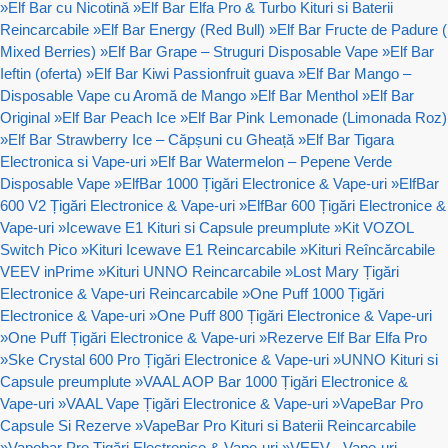
»
Elf Bar cu Nicotină
»
Elf Bar Elfa Pro & Turbo Kituri si Baterii
Reincarcabile
»
Elf Bar Energy (Red Bull)
»
Elf Bar Fructe de Padure (
Mixed Berries)
»
Elf Bar Grape – Struguri Disposable Vape
»
Elf Bar
Ieftin (oferta)
»
Elf Bar Kiwi Passionfruit guava
»
Elf Bar Mango –
Disposable Vape cu Aromă de Mango
»
Elf Bar Menthol
»
Elf Bar
Original
»
Elf Bar Peach Ice
»
Elf Bar Pink Lemonade (Limonada Roz)
»
Elf Bar Strawberry Ice – Căpșuni cu Gheață
»
Elf Bar Tigara
Electronica si Vape-uri
»
Elf Bar Watermelon – Pepene Verde
Disposable Vape
»
ElfBar 1000 Țigări Electronice & Vape-uri
»
ElfBar
600 V2 Țigări Electronice & Vape-uri
»
ElfBar 600 Țigări Electronice &
Vape-uri
»
Icewave E1 Kituri si Capsule preumplute
»
Kit VOZOL
Switch Pico
»
Kituri Icewave E1 Reincarcabile
»
Kituri Reîncărcabile
VEEV inPrime
»
Kituri UNNO Reincarcabile
»
Lost Mary Țigări
Electronice & Vape-uri Reincarcabile
»
One Puff 1000 Țigări
Electronice & Vape-uri
»
One Puff 800 Țigări Electronice & Vape-uri
»
One Puff Țigări Electronice & Vape-uri
»
Rezerve Elf Bar Elfa Pro
»
Ske Crystal 600 Pro Țigări Electronice & Vape-uri
»
UNNO Kituri si
Capsule preumplute
»
VAAL AOP Bar 1000 Țigări Electronice &
Vape-uri
»
VAAL Vape Țigări Electronice & Vape-uri
»
VapeBar Pro
Capsule Si Rezerve
»
VapeBar Pro Kituri si Baterii Reincarcabile
»
Vapebar Pro Țigări Electronice & Vape-uri
»
VEEV - Vape-uri