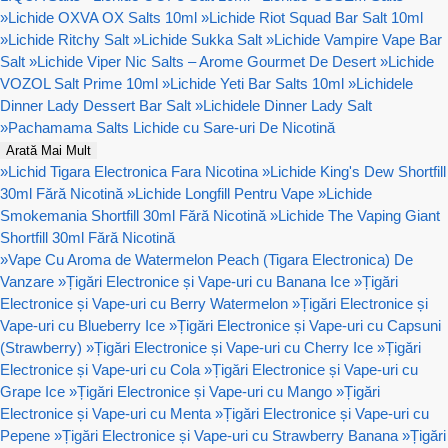
»
Lichide OXVA OX Salts 10ml
»
Lichide Riot Squad Bar Salt 10ml
»
Lichide Ritchy Salt
»
Lichide Sukka Salt
»
Lichide Vampire Vape Bar
Salt
»
Lichide Viper Nic Salts – Arome Gourmet De Desert
»
Lichide
VOZOL Salt Prime 10ml
»
Lichide Yeti Bar Salts 10ml
»
Lichidele
Dinner Lady Dessert Bar Salt
»
Lichidele Dinner Lady Salt
»
Pachamama Salts Lichide cu Sare-uri De Nicotină
Arată Mai Mult
»
Lichid Tigara Electronica Fara Nicotina
»
Lichide King's Dew Shortfill
30ml Fără Nicotină
»
Lichide Longfill Pentru Vape
»
Lichide
Smokemania Shortfill 30ml Fără Nicotină
»
Lichide The Vaping Giant
Shortfill 30ml Fără Nicotină
»
Vape Cu Aroma de Watermelon Peach (Tigara Electronica) De
Vanzare
»
Țigări Electronice și Vape-uri cu Banana Ice
»
Țigări
Electronice și Vape-uri cu Berry Watermelon
»
Țigări Electronice și
Vape-uri cu Blueberry Ice
»
Țigări Electronice și Vape-uri cu Capsuni
(Strawberry)
»
Țigări Electronice și Vape-uri cu Cherry Ice
»
Țigări
Electronice și Vape-uri cu Cola
»
Țigări Electronice și Vape-uri cu
Grape Ice
»
Țigări Electronice și Vape-uri cu Mango
»
Țigări
Electronice și Vape-uri cu Menta
»
Țigări Electronice și Vape-uri cu
Pepene
»
Țigări Electronice și Vape-uri cu Strawberry Banana
»
Țigări