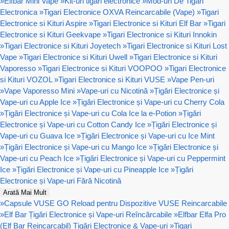
»
Elfbar Mini Vape
»
Kit-uri tigari electronice
»
Mod-uri De Tigari
Electronica
»
Tigari Electronice OXVA Reincarcabile (Vape)
»
Tigari
Electronice si Kituri Aspire
»
Tigari Electronice si Kituri Elf Bar
»
Tigari
Electronice si Kituri Geekvape
»
Tigari Electronice si Kituri Innokin
»
Tigari Electronice si Kituri Joyetech
»
Tigari Electronice si Kituri Lost
Vape
»
Tigari Electronice si Kituri Uwell
»
Tigari Electronice si Kituri
Vaporesso
»
Tigari Electronice si Kituri VOOPOO
»
Tigari Electronice
si Kituri VOZOL
»
Tigari Electronice si Kituri VUSE
»
Vape Pen-uri
»
Vape Vaporesso Mini
»
Vape-uri cu Nicotină
»
Țigări Electronice și
Vape-uri cu Apple Ice
»
Țigări Electronice și Vape-uri cu Cherry Cola
»
Țigări Electronice și Vape-uri cu Cola Ice la e-Potion
»
Țigări
Electronice și Vape-uri cu Cotton Candy Ice
»
Țigări Electronice și
Vape-uri cu Guava Ice
»
Țigări Electronice și Vape-uri cu Ice Mint
»
Țigări Electronice și Vape-uri cu Mango Ice
»
Țigări Electronice și
Vape-uri cu Peach Ice
»
Țigări Electronice și Vape-uri cu Peppermint
Ice
»
Țigări Electronice și Vape-uri cu Pineapple Ice
»
Țigări
Electronice și Vape-uri Fără Nicotină
Arată Mai Mult
»
Capsule VUSE GO Reload pentru Dispozitive VUSE Reincarcabile
»
Elf Bar Țigări Electronice și Vape-uri Reîncărcabile
»
Elfbar Elfa Pro
(Elf Bar Reincarcabil) Țigări Electronice & Vape-uri
»
Tigari