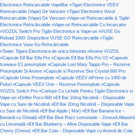
Electronice Reincarcabile VapeBar
»
Tigari Electronice VEEV
Reincarcabile (Vape) De Vanzare
»
Tigari Electronice Vozol
Reincarcabile (Vape) De Vanzare
»
Vape-uri Reincarcabile & Țigări
Electronice Reîncărcabile
»
Vape-uri Reincarcabile Cu Incarcator
»
VOZOL Switch Pro Țigări Electronice & Vape-uri
»
VUSE Go
Reload 1000: Dispozitive VUSE GO Reincarcabile
»
Țigări
Electronice Vuse Go Reîncărcabile
»
Toate: Tigara Electronica de unica folosinta
»
Arome VOZOL
»
Capsule Elf Bar Elfa Pro
»
Capsule Elf Bar Elfa Pro V2
»
Capsule
Icewave E1 preumplute
»
Capsule Lost Mary Tappo Pro – Rezerve
Preumplute Și Arome
»
Capsule si Rezerve Ske Crystal 600 Pro
»
Capsule Unno Preumplute
»
Capsule VEEV inPrime cu 1400 de
Pufuri
»
Capsule VEEV One – Rezerve Preumplute
»
Capsule
VOZOL Switch Pro
»
Cartușe Cu Lichide Pentru Țigări Electronice si
Vape-uri
»
Drifter Poco 600
»
Elf Bar 10mg Nicotină – Disposable
Vape cu Sare de Nicotină
»
Elf Bar 20mg Nicotină – Disposable Vape
cu Sare de Nicotină
»
Elf Bar Apple ( Mar)
»
Elf Bar Banana Ice –
Banană cu Gheață
»
Elf Bar Blue Razz Lemonade – Zmeură Albastră
cu Limonadă
»
Elf Bar Blueberry – Afine Disposable Vape
»
Elf Bar
Cherry (Cirese)
»
Elf Bar Cola – Disposable Vape cu Aromă de Cola