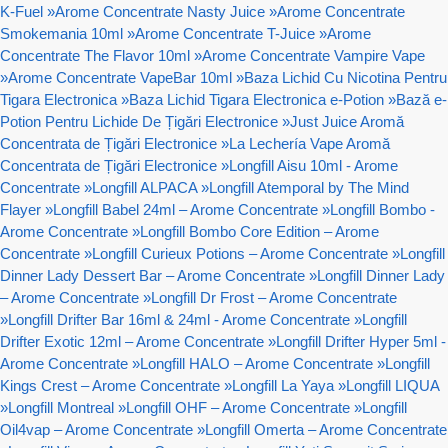
K-Fuel
»
Arome Concentrate Nasty Juice
»
Arome Concentrate
Smokemania 10ml
»
Arome Concentrate T-Juice
»
Arome
Concentrate The Flavor 10ml
»
Arome Concentrate Vampire Vape
»
Arome Concentrate VapeBar 10ml
»
Baza Lichid Cu Nicotina Pentru
Tigara Electronica
»
Baza Lichid Tigara Electronica e-Potion
»
Bază e-
Potion Pentru Lichide De Țigări Electronice
»
Just Juice Aromă
Concentrata de Țigări Electronice
»
La Lechería Vape Aromă
Concentrata de Țigări Electronice
»
Longfill Aisu 10ml - Arome
Concentrate
»
Longfill ALPACA
»
Longfill Atemporal by The Mind
Flayer
»
Longfill Babel 24ml – Arome Concentrate
»
Longfill Bombo -
Arome Concentrate
»
Longfill Bombo Core Edition – Arome
Concentrate
»
Longfill Curieux Potions – Arome Concentrate
»
Longfill
Dinner Lady Dessert Bar – Arome Concentrate
»
Longfill Dinner Lady
– Arome Concentrate
»
Longfill Dr Frost – Arome Concentrate
»
Longfill Drifter Bar 16ml & 24ml - Arome Concentrate
»
Longfill
Drifter Exotic 12ml – Arome Concentrate
»
Longfill Drifter Hyper 5ml -
Arome Concentrate
»
Longfill HALO – Arome Concentrate
»
Longfill
Kings Crest – Arome Concentrate
»
Longfill La Yaya
»
Longfill LIQUA
»
Longfill Montreal
»
Longfill OHF – Arome Concentrate
»
Longfill
Oil4vap – Arome Concentrate
»
Longfill Omerta – Arome Concentrate