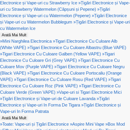
Electronice și Vape-uri cu Strawberry Ice
»
Țigări Electronice și Vape-
uri cu Strawberry Watermelon (Căpșuni și Pepene)
»
Țigări
Electronice și Vape-uri cu Watermelon (Pepene)
»
Țigări Electronice
și Vape-uri cu Watermelon Bubblegum
»
Țigări Electronice și Vape-uri
cu Watermelon Ice
Arată Mai Mult
»
Mini Narghilea Electronica
»
Tigari Electronice Cu Culoare Alb
(White VAPE)
»
Tigari Electronice Cu Culoare Albastru (Blue VAPE)
»
Tigari Electronice Cu Culoare Galben (Yellow VAPE)
»
Tigari
Electronice Cu Culoare Gri (Grey VAPE)
»
Tigari Electronice Cu
Culoare Mov (Purple VAPE)
»
Tigari Electronice Cu Culoare Negru
(Black VAPE)
»
Tigari Electronice Cu Culoare Portocaliu (Orange
VAPE)
»
Tigari Electronice Cu Culoare Rosu (Red VAPE)
»
Tigari
Electronice Cu Culoare Roz (Pink VAPE)
»
Tigari Electronice Cu
Culoare Verde (Green VAPE)
»
Vape-uri si Tigari Electronice Mici
»
Țigări Electronice și Vape-uri de Culoare Lavanda
»
Țigări
Electronice și Vape-uri In Forma De Tigara
»
Țigări Electronice și
Vape-uri In Forma Patrata
Arată Mai Mult
»
Toate: Vape-uri și Țigări Electronice
»
Aspire Mini Vape
»
Box Mod