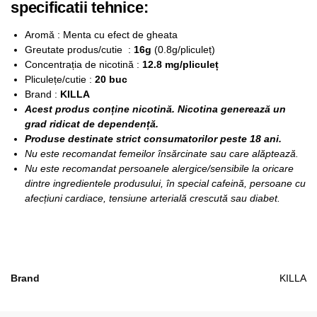
specificatii tehnice:
Aromă : Menta cu efect de gheata
Greutate produs/cutie :
16g
(0.8g/pliculeț)
Concentrația de nicotină :
12.8 mg/pliculeț
Pliculețe/cutie :
20 buc
Brand :
KILLA
Acest produs conține nicotină. Nicotina generează un
grad ridicat de dependență.
Produse destinate strict consumatorilor peste 18 ani.
Nu este recomandat femeilor însărcinate sau care alăptează.
Nu este recomandat persoanele alergice/sensibile la oricare
dintre ingredientele produsului, în special cafeină, persoane cu
afecțiuni cardiace, tensiune arterială crescută sau diabet.
Brand
KILLA