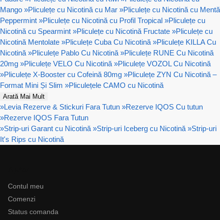
Mango
»
Pliculețe cu Nicotină cu Mar
»
Pliculețe cu Nicotină cu Mentă
Peppermint
»
Pliculețe cu Nicotină cu Profil Tropical
»
Pliculețe cu
Nicotină cu Spearmint
»
Pliculețe cu Nicotină Fructate
»
Pliculețe cu
Nicotină Mentolate
»
Pliculețe Cuba Cu Nicotină
»
Pliculețe KILLA Cu
Nicotină
»
Pliculețe Pablo Cu Nicotină
»
Pliculețe RUNE Cu Nicotină
20mg
»
Pliculețe VELO Cu Nicotină
»
Pliculețe VOZOL Cu Nicotină
»
Pliculețe X-Booster cu Cofeină 80mg
»
Pliculețe ZYN Cu Nicotină –
Format Mini Și Slim
»
Pliculețele CAMO cu Nicotină
Arată Mai Mult
»
Levia Rezerve & Stickuri Fara Tutun
»
Rezerve IQOS Cu tutun
»
Rezerve IQOS Fara Tutun
»
Strip-uri Garant cu Nicotină
»
Strip-uri Iceberg cu Nicotină
»
Strip-uri
It's Rips cu Nicotină
Ajutor
Contul meu
Comenzi
Status comanda