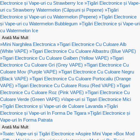
Electronice și Vape-uri cu Strawberry Ice
»
Țigări Electronice și Vape-
uri cu Strawberry Watermelon (Căpșuni și Pepene)
»
Țigări
Electronice și Vape-uri cu Watermelon (Pepene)
»
Țigări Electronice
și Vape-uri cu Watermelon Bubblegum
»
Țigări Electronice și Vape-uri
cu Watermelon Ice
Arată Mai Mult
»
Mini Narghilea Electronica
»
Tigari Electronice Cu Culoare Alb
(White VAPE)
»
Tigari Electronice Cu Culoare Albastru (Blue VAPE)
»
Tigari Electronice Cu Culoare Galben (Yellow VAPE)
»
Tigari
Electronice Cu Culoare Gri (Grey VAPE)
»
Tigari Electronice Cu
Culoare Mov (Purple VAPE)
»
Tigari Electronice Cu Culoare Negru
(Black VAPE)
»
Tigari Electronice Cu Culoare Portocaliu (Orange
VAPE)
»
Tigari Electronice Cu Culoare Rosu (Red VAPE)
»
Tigari
Electronice Cu Culoare Roz (Pink VAPE)
»
Tigari Electronice Cu
Culoare Verde (Green VAPE)
»
Vape-uri si Tigari Electronice Mici
»
Țigări Electronice și Vape-uri de Culoare Lavanda
»
Țigări
Electronice și Vape-uri In Forma De Tigara
»
Țigări Electronice și
Vape-uri In Forma Patrata
Arată Mai Mult
»
Toate: Vape-uri și Țigări Electronice
»
Aspire Mini Vape
»
Box Mod