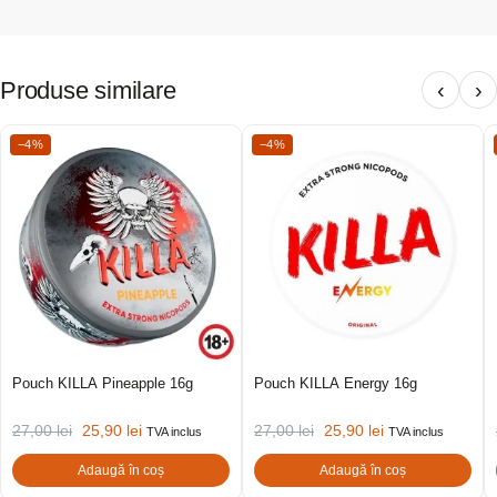
Produse similare
‹
›
−4%
−4%
Pouch KILLA Pineapple 16g
Pouch KILLA Energy 16g
27,00
lei
25,90
lei
27,00
lei
25,90
lei
TVA inclus
TVA inclus
Adaugă în coș
Adaugă în coș