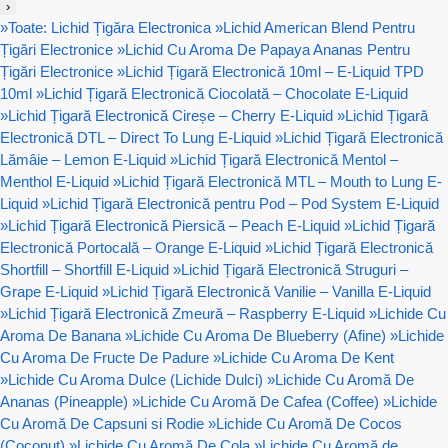
›
»
Toate: Lichid Țigăra Electronica
»
Lichid American Blend Pentru
Țigări Electronice
»
Lichid Cu Aroma De Papaya Ananas Pentru
Țigări Electronice
»
Lichid Țigară Electronică 10ml – E-Liquid TPD
10ml
»
Lichid Țigară Electronică Ciocolată – Chocolate E-Liquid
»
Lichid Țigară Electronică Cireșe – Cherry E-Liquid
»
Lichid Țigară
Electronică DTL – Direct To Lung E-Liquid
»
Lichid Țigară Electronică
Lămâie – Lemon E-Liquid
»
Lichid Țigară Electronică Mentol –
Menthol E-Liquid
»
Lichid Țigară Electronică MTL – Mouth to Lung E-
Liquid
»
Lichid Țigară Electronică pentru Pod – Pod System E-Liquid
»
Lichid Țigară Electronică Piersică – Peach E-Liquid
»
Lichid Țigară
Electronică Portocală – Orange E-Liquid
»
Lichid Țigară Electronică
Shortfill – Shortfill E-Liquid
»
Lichid Țigară Electronică Struguri –
Grape E-Liquid
»
Lichid Țigară Electronică Vanilie – Vanilla E-Liquid
»
Lichid Țigară Electronică Zmeură – Raspberry E-Liquid
»
Lichide Cu
Aroma De Banana
»
Lichide Cu Aroma De Blueberry (Afine)
»
Lichide
Cu Aroma De Fructe De Padure
»
Lichide Cu Aroma De Kent
»
Lichide Cu Aroma Dulce (Lichide Dulci)
»
Lichide Cu Aromă De
Ananas (Pineapple)
»
Lichide Cu Aromă De Cafea (Coffee)
»
Lichide
Cu Aromă De Capsuni si Rodie
»
Lichide Cu Aromă De Cocos
(Coconut)
»
Lichide Cu Aromă De Cola
»
Lichide Cu Aromă de