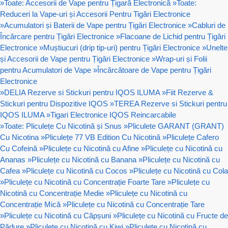
»
Toate: Accesorii de Vape pentru Țigară Electronică
»
Toate:
Reduceri la Vape-uri și Accesorii Pentru Tigări Electronice
»
Acumulatori și Baterii de Vape pentru Țigări Electronice
»
Cabluri de
Încărcare pentru Țigări Electronice
»
Flacoane de Lichid pentru Țigări
Electronice
»
Muștiucuri (drip tip-uri) pentru Țigări Electronice
»
Unelte
și Accesorii de Vape pentru Țigări Electronice
»
Wrap-uri și Folii
pentru Acumulatori de Vape
»
Încărcătoare de Vape pentru Țigări
Electronice
»
DELIA Rezerve si Stickuri pentru IQOS ILUMA
»
Fiit Rezerve &
Stickuri pentru Dispozitive IQOS
»
TEREA Rezerve si Stickuri pentru
IQOS ILUMA
»
Tigari Electronice IQOS Reincarcabile
»
Toate: Pliculețe Cu Nicotină și Snus
»
Pliculete GARANT (GRANT)
Cu Nicotina
»
Pliculețe 77 VB Edition Cu Nicotină
»
Pliculețe Cafero
Cu Cofeină
»
Pliculețe cu Nicotină cu Afine
»
Pliculețe cu Nicotină cu
Ananas
»
Pliculețe cu Nicotină cu Banana
»
Pliculețe cu Nicotină cu
Cafea
»
Pliculețe cu Nicotină cu Cocos
»
Pliculețe cu Nicotină cu Cola
»
Pliculețe cu Nicotină cu Concentrație Foarte Tare
»
Pliculețe cu
Nicotină cu Concentrație Medie
»
Pliculețe cu Nicotină cu
Concentrație Mică
»
Pliculețe cu Nicotină cu Concentrație Tare
»
Pliculețe cu Nicotină cu Căpșuni
»
Pliculețe cu Nicotină cu Fructe de
Pădure
»
Pliculețe cu Nicotină cu Kiwi
»
Pliculețe cu Nicotină cu