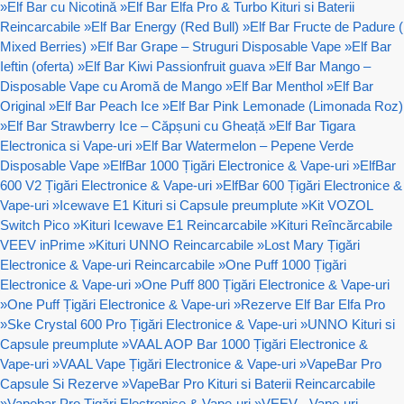
»
Elf Bar cu Nicotină
»
Elf Bar Elfa Pro & Turbo Kituri si Baterii
Reincarcabile
»
Elf Bar Energy (Red Bull)
»
Elf Bar Fructe de Padure (
Mixed Berries)
»
Elf Bar Grape – Struguri Disposable Vape
»
Elf Bar
Ieftin (oferta)
»
Elf Bar Kiwi Passionfruit guava
»
Elf Bar Mango –
Disposable Vape cu Aromă de Mango
»
Elf Bar Menthol
»
Elf Bar
Original
»
Elf Bar Peach Ice
»
Elf Bar Pink Lemonade (Limonada Roz)
»
Elf Bar Strawberry Ice – Căpșuni cu Gheață
»
Elf Bar Tigara
Electronica si Vape-uri
»
Elf Bar Watermelon – Pepene Verde
Disposable Vape
»
ElfBar 1000 Țigări Electronice & Vape-uri
»
ElfBar
600 V2 Țigări Electronice & Vape-uri
»
ElfBar 600 Țigări Electronice &
Vape-uri
»
Icewave E1 Kituri si Capsule preumplute
»
Kit VOZOL
Switch Pico
»
Kituri Icewave E1 Reincarcabile
»
Kituri Reîncărcabile
VEEV inPrime
»
Kituri UNNO Reincarcabile
»
Lost Mary Țigări
Electronice & Vape-uri Reincarcabile
»
One Puff 1000 Țigări
Electronice & Vape-uri
»
One Puff 800 Țigări Electronice & Vape-uri
»
One Puff Țigări Electronice & Vape-uri
»
Rezerve Elf Bar Elfa Pro
»
Ske Crystal 600 Pro Țigări Electronice & Vape-uri
»
UNNO Kituri si
Capsule preumplute
»
VAAL AOP Bar 1000 Țigări Electronice &
Vape-uri
»
VAAL Vape Țigări Electronice & Vape-uri
»
VapeBar Pro
Capsule Si Rezerve
»
VapeBar Pro Kituri si Baterii Reincarcabile
»
Vapebar Pro Țigări Electronice & Vape-uri
»
VEEV - Vape-uri