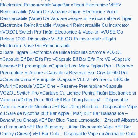
Electronice Reincarcabile VapeBar
»
Tigari Electronice VEEV
Reincarcabile (Vape) De Vanzare
»
Tigari Electronice Vozol
Reincarcabile (Vape) De Vanzare
»
Vape-uri Reincarcabile & Țigări
Electronice Reîncărcabile
»
Vape-uri Reincarcabile Cu Incarcator
»
VOZOL Switch Pro Țigări Electronice & Vape-uri
»
VUSE Go
Reload 1000: Dispozitive VUSE GO Reincarcabile
»
Țigări
Electronice Vuse Go Reîncărcabile
»
Toate: Tigara Electronica de unica folosinta
»
Arome VOZOL
»
Capsule Elf Bar Elfa Pro
»
Capsule Elf Bar Elfa Pro V2
»
Capsule
Icewave E1 preumplute
»
Capsule Lost Mary Tappo Pro – Rezerve
Preumplute Și Arome
»
Capsule si Rezerve Ske Crystal 600 Pro
»
Capsule Unno Preumplute
»
Capsule VEEV inPrime cu 1400 de
Pufuri
»
Capsule VEEV One – Rezerve Preumplute
»
Capsule
VOZOL Switch Pro
»
Cartușe Cu Lichide Pentru Țigări Electronice si
Vape-uri
»
Drifter Poco 600
»
Elf Bar 10mg Nicotină – Disposable
Vape cu Sare de Nicotină
»
Elf Bar 20mg Nicotină – Disposable Vape
cu Sare de Nicotină
»
Elf Bar Apple ( Mar)
»
Elf Bar Banana Ice –
Banană cu Gheață
»
Elf Bar Blue Razz Lemonade – Zmeură Albastră
cu Limonadă
»
Elf Bar Blueberry – Afine Disposable Vape
»
Elf Bar
Cherry (Cirese)
»
Elf Bar Cola – Disposable Vape cu Aromă de Cola