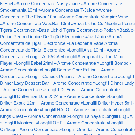
K-Fuel
»
Arome Concentrate Nasty Juice
»
Arome Concentrate
Smokemania 10ml
»
Arome Concentrate T-Juice
»
Arome
Concentrate The Flavor 10ml
»
Arome Concentrate Vampire Vape
»
Arome Concentrate VapeBar 10ml
»
Baza Lichid Cu Nicotina Pentru
Tigara Electronica
»
Baza Lichid Tigara Electronica e-Potion
»
Bază e-
Potion Pentru Lichide De Țigări Electronice
»
Just Juice Aromă
Concentrata de Țigări Electronice
»
La Lechería Vape Aromă
Concentrata de Țigări Electronice
»
Longfill Aisu 10ml - Arome
Concentrate
»
Longfill ALPACA
»
Longfill Atemporal by The Mind
Flayer
»
Longfill Babel 24ml – Arome Concentrate
»
Longfill Bombo -
Arome Concentrate
»
Longfill Bombo Core Edition – Arome
Concentrate
»
Longfill Curieux Potions – Arome Concentrate
»
Longfill
Dinner Lady Dessert Bar – Arome Concentrate
»
Longfill Dinner Lady
– Arome Concentrate
»
Longfill Dr Frost – Arome Concentrate
»
Longfill Drifter Bar 16ml & 24ml - Arome Concentrate
»
Longfill
Drifter Exotic 12ml – Arome Concentrate
»
Longfill Drifter Hyper 5ml -
Arome Concentrate
»
Longfill HALO – Arome Concentrate
»
Longfill
Kings Crest – Arome Concentrate
»
Longfill La Yaya
»
Longfill LIQUA
»
Longfill Montreal
»
Longfill OHF – Arome Concentrate
»
Longfill
Oil4vap – Arome Concentrate
»
Longfill Omerta – Arome Concentrate