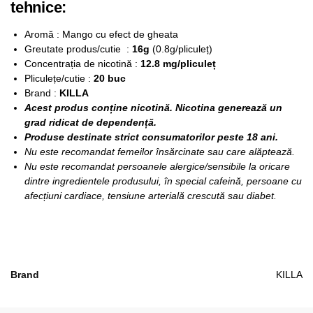
tehnice:
Aromă : Mango cu efect de gheata
Greutate produs/cutie :
16g
(0.8g/pliculeț)
Concentrația de nicotină :
12.8 mg/pliculeț
Pliculețe/cutie :
20 buc
Brand :
KILLA
Acest produs conține nicotină. Nicotina generează un
grad ridicat de dependență.
Produse destinate strict consumatorilor peste 18 ani.
Nu este recomandat femeilor însărcinate sau care alăptează.
Nu este recomandat persoanele alergice/sensibile la oricare
dintre ingredientele produsului, în special cafeină, persoane cu
afecțiuni cardiace, tensiune arterială crescută sau diabet.
Brand
KILLA