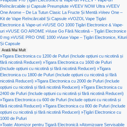
Reîncărcabile și Capsule Preumplute
»
VEEV NOW Ultra
»
VEEV
One Arome – De La Tutun Clasic La Fructe Și Mentă
»
Veev One –
Kit de Vape Reîncărcabil Și Capsule
»
VOZOL Vape Țigări
Electronice & Vape-uri
»
VUSE GO 1000 Țigări Electronice & Vape-
uri
»
VUSE GO AROME
»
Vuse Go Fără Nicotină – Țigări Electronice
0 mg
»
VUSE PRO ONE 1000
»
Vuse Vape – Țigări Electronice, Kituri
Și Capsule
Arată Mai Mult
»
Tigara Electronica cu 1200 de Pufuri (Include opțiuni cu nicotină și
fără nicotină Reduceri)
»
Tigara Electronica cu 1600 de Pufuri
(Include opțiuni cu nicotină și fără nicotină Reduceri)
»
Tigara
Electronica cu 1800 de Pufuri (Include opțiuni cu nicotină și fără
nicotină Reduceri)
»
Tigara Electronica cu 2000 de Pufuri (Include
opțiuni cu nicotină și fără nicotină Reduceri)
»
Tigara Electronica cu
2400 de Pufuri (Include opțiuni cu nicotină și fără nicotină Reduceri)
»
Tigara Electronica cu 600 de Pufuri (Include opțiuni cu nicotină și
fără nicotină Reduceri)
»
Tigara Electronica cu 800 de Pufuri (Include
opțiuni cu nicotină și fără nicotină Reduceri)
»
Țigări Electronice cu
1000 de Pufuri
»
Toate: Atomizor pentru Țigară Electronică
»
Atomizoare Servisabile