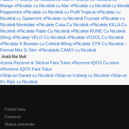
Mango
»
Pliculețe cu Nicotină cu Mar
»
Pliculețe cu Nicotină cu Mentă
Peppermint
»
Pliculețe cu Nicotină cu Profil Tropical
»
Pliculețe cu
Nicotină cu Spearmint
»
Pliculețe cu Nicotină Fructate
»
Pliculețe cu
Nicotină Mentolate
»
Pliculețe Cuba Cu Nicotină
»
Pliculețe KILLA Cu
Nicotină
»
Pliculețe Pablo Cu Nicotină
»
Pliculețe RUNE Cu Nicotină
20mg
»
Pliculețe VELO Cu Nicotină
»
Pliculețe VOZOL Cu Nicotină
»
Pliculețe X-Booster cu Cofeină 80mg
»
Pliculețe ZYN Cu Nicotină –
Format Mini Și Slim
»
Pliculețele CAMO cu Nicotină
Arată Mai Mult
»
Levia Rezerve & Stickuri Fara Tutun
»
Rezerve IQOS Cu tutun
»
Rezerve IQOS Fara Tutun
»
Strip-uri Garant cu Nicotină
»
Strip-uri Iceberg cu Nicotină
»
Strip-uri
It's Rips cu Nicotină
Ajutor
Contul meu
Comenzi
Status comanda