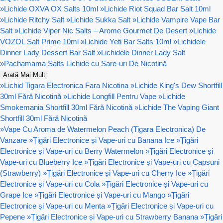
»
Lichide OXVA OX Salts 10ml
»
Lichide Riot Squad Bar Salt 10ml
»
Lichide Ritchy Salt
»
Lichide Sukka Salt
»
Lichide Vampire Vape Bar
Salt
»
Lichide Viper Nic Salts – Arome Gourmet De Desert
»
Lichide
VOZOL Salt Prime 10ml
»
Lichide Yeti Bar Salts 10ml
»
Lichidele
Dinner Lady Dessert Bar Salt
»
Lichidele Dinner Lady Salt
»
Pachamama Salts Lichide cu Sare-uri De Nicotină
Arată Mai Mult
»
Lichid Tigara Electronica Fara Nicotina
»
Lichide King's Dew Shortfill
30ml Fără Nicotină
»
Lichide Longfill Pentru Vape
»
Lichide
Smokemania Shortfill 30ml Fără Nicotină
»
Lichide The Vaping Giant
Shortfill 30ml Fără Nicotină
»
Vape Cu Aroma de Watermelon Peach (Tigara Electronica) De
Vanzare
»
Țigări Electronice și Vape-uri cu Banana Ice
»
Țigări
Electronice și Vape-uri cu Berry Watermelon
»
Țigări Electronice și
Vape-uri cu Blueberry Ice
»
Țigări Electronice și Vape-uri cu Capsuni
(Strawberry)
»
Țigări Electronice și Vape-uri cu Cherry Ice
»
Țigări
Electronice și Vape-uri cu Cola
»
Țigări Electronice și Vape-uri cu
Grape Ice
»
Țigări Electronice și Vape-uri cu Mango
»
Țigări
Electronice și Vape-uri cu Menta
»
Țigări Electronice și Vape-uri cu
Pepene
»
Țigări Electronice și Vape-uri cu Strawberry Banana
»
Țigări