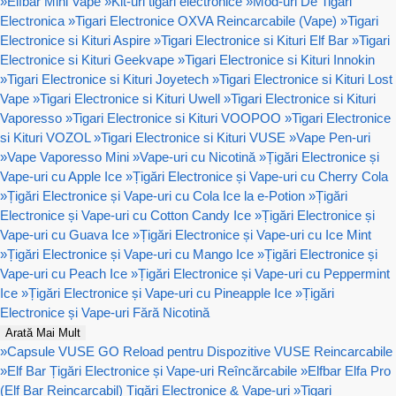
»
Elfbar Mini Vape
»
Kit-uri tigari electronice
»
Mod-uri De Tigari
Electronica
»
Tigari Electronice OXVA Reincarcabile (Vape)
»
Tigari
Electronice si Kituri Aspire
»
Tigari Electronice si Kituri Elf Bar
»
Tigari
Electronice si Kituri Geekvape
»
Tigari Electronice si Kituri Innokin
»
Tigari Electronice si Kituri Joyetech
»
Tigari Electronice si Kituri Lost
Vape
»
Tigari Electronice si Kituri Uwell
»
Tigari Electronice si Kituri
Vaporesso
»
Tigari Electronice si Kituri VOOPOO
»
Tigari Electronice
si Kituri VOZOL
»
Tigari Electronice si Kituri VUSE
»
Vape Pen-uri
»
Vape Vaporesso Mini
»
Vape-uri cu Nicotină
»
Țigări Electronice și
Vape-uri cu Apple Ice
»
Țigări Electronice și Vape-uri cu Cherry Cola
»
Țigări Electronice și Vape-uri cu Cola Ice la e-Potion
»
Țigări
Electronice și Vape-uri cu Cotton Candy Ice
»
Țigări Electronice și
Vape-uri cu Guava Ice
»
Țigări Electronice și Vape-uri cu Ice Mint
»
Țigări Electronice și Vape-uri cu Mango Ice
»
Țigări Electronice și
Vape-uri cu Peach Ice
»
Țigări Electronice și Vape-uri cu Peppermint
Ice
»
Țigări Electronice și Vape-uri cu Pineapple Ice
»
Țigări
Electronice și Vape-uri Fără Nicotină
Arată Mai Mult
»
Capsule VUSE GO Reload pentru Dispozitive VUSE Reincarcabile
»
Elf Bar Țigări Electronice și Vape-uri Reîncărcabile
»
Elfbar Elfa Pro
(Elf Bar Reincarcabil) Țigări Electronice & Vape-uri
»
Tigari