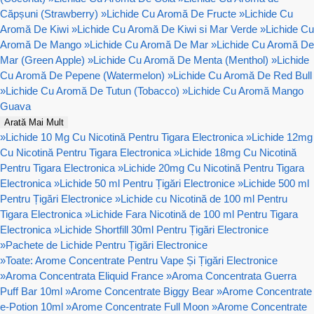
Căpșuni (Strawberry)
»
Lichide Cu Aromă De Fructe
»
Lichide Cu
Aromă De Kiwi
»
Lichide Cu Aromă De Kiwi si Mar Verde
»
Lichide Cu
Aromă De Mango
»
Lichide Cu Aromă De Mar
»
Lichide Cu Aromă De
Mar (Green Apple)
»
Lichide Cu Aromă De Menta (Menthol)
»
Lichide
Cu Aromă De Pepene (Watermelon)
»
Lichide Cu Aromă De Red Bull
»
Lichide Cu Aromă De Tutun (Tobacco)
»
Lichide Cu Aromă Mango
Guava
Arată Mai Mult
»
Lichide 10 Mg Cu Nicotină Pentru Tigara Electronica
»
Lichide 12mg
Cu Nicotină Pentru Tigara Electronica
»
Lichide 18mg Cu Nicotină
Pentru Tigara Electronica
»
Lichide 20mg Cu Nicotină Pentru Tigara
Electronica
»
Lichide 50 ml Pentru Țigări Electronice
»
Lichide 500 ml
Pentru Țigări Electronice
»
Lichide cu Nicotină de 100 ml Pentru
Tigara Electronica
»
Lichide Fara Nicotină de 100 ml Pentru Tigara
Electronica
»
Lichide Shortfill 30ml Pentru Țigări Electronice
»
Pachete de Lichide Pentru Țigări Electronice
»
Toate: Arome Concentrate Pentru Vape Și Țigări Electronice
»
Aroma Concentrata Eliquid France
»
Aroma Concentrata Guerra
Puff Bar 10ml
»
Arome Concentrate Biggy Bear
»
Arome Concentrate
e-Potion 10ml
»
Arome Concentrate Full Moon
»
Arome Concentrate