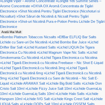
»
Longfill Viper – Arome Concentrate
»
Longfill Yeti Summit Series –
Arome Concentrate
»
OXVA OX Aromă Concentrata de Țigări
Electronice
»
Shot Nicotină Pentru Țigări Electronice (Nicshoturi si
Nicsalturi)
»
Shot Săruri de Nicotină & Nicsalt Pentru Țigări
Electronice
»
Shot-uri Nicotină Pura e-Potion Pentru Lichide De Țigări
Electronice
Arată Mai Mult
»
Bombo Platinum Tobaccos Nicsalts
»
ElfBar ELFLIQ Bar Salts
Lichide cu Sare-uri De Nicotină
»
Lichid Bombo Bar Juice
»
Lichid
Drifter Bar Salt
»
Lichid Kustard Salts
»
Lichid LIQUA De Tigara
Electronica Cu Nicotină
»
Lichid Magnum Vape Nic Salts
»
Lichid
Smokemania Cu Nicotină
»
Lichid Tigara Electronica cu Nicotina
»
Lichid Țigară Electronică cu Nicotina Freebase – Nic Shot E-Liquid
»
Lichid Țigară Electronică cu Nicotină 3mg
»
Lichid Țigară
Electronică cu Nicotină 6mg
»
Lichid Țigară Electronică cu Nicotină
9mg
»
Lichid Țigară Electronică cu Sare de Nicotină – Nic Salt E-
Liquid
»
Lichide ARAMAX Salt
»
Lichide Big Bold Salts
»
Lichide Don
Cristo Salt 10ml
»
Lichide Fizzy Juice Salt 10ml
»
Lichide GuerraLiq
10ml
»
Lichide GuerraLiq Salts 10ml
»
Lichide Halo Salts
»
Lichide
Hangsen 10ml
»
Lichide IVG Salt
»
Lichide Kings Crest Salt
»
Lichide
LIQUA Salts
»
Lichide OOPs Salt 10ml
»
Lichide OSSEM Salts