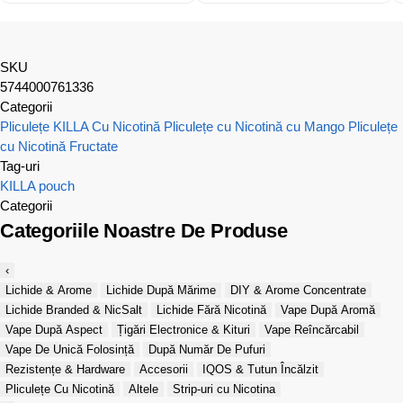
SKU
5744000761336
Categorii
Pliculețe KILLA Cu Nicotină
Pliculețe cu Nicotină cu Mango
Pliculețe
cu Nicotină Fructate
Tag-uri
KILLA
pouch
Categorii
Categoriile Noastre De Produse
‹
Lichide & Arome
Lichide După Mărime
DIY & Arome Concentrate
Lichide Branded & NicSalt
Lichide Fără Nicotină
Vape După Aromă
Vape După Aspect
Țigări Electronice & Kituri
Vape Reîncărcabil
Vape De Unică Folosință
După Număr De Pufuri
Rezistențe & Hardware
Accesorii
IQOS & Tutun Încălzit
Pliculețe Cu Nicotină
Altele
Strip-uri cu Nicotina