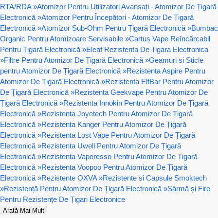
RTA/RDA
»
Atomizor Pentru Utilizatori Avansați - Atomizor De Țigară
Electronică
»
Atomizor Pentru Începători - Atomizor De Țigară
Electronică
»
Atomizor Sub-Ohm Pentru Țigară Electronică
»
Bumbac
Organic Pentru Atomizoare Servisabile
»
Cartuș Vape Reîncărcabil
Pentru Țigară Electronică
»
Eleaf Rezistenta De Tigara Electronica
»
Filtre Pentru Atomizor De Țigară Electronică
»
Geamuri si Sticle
pentru Atomizor De Țigară Electronică
»
Rezistenta Aspire Pentru
Atomizor De Țigară Electronică
»
Rezistenta ElfBar Pentru Atomizor
De Țigară Electronică
»
Rezistenta Geekvape Pentru Atomizor De
Țigară Electronică
»
Rezistenta Innokin Pentru Atomizor De Țigară
Electronică
»
Rezistenta Joyetech Pentru Atomizor De Țigară
Electronică
»
Rezistenta Kanger Pentru Atomizor De Țigară
Electronică
»
Rezistenta Lost Vape Pentru Atomizor De Țigară
Electronică
»
Rezistenta Uwell Pentru Atomizor De Țigară
Electronică
»
Rezistenta Vaporesso Pentru Atomizor De Țigară
Electronică
»
Rezistenta Voopoo Pentru Atomizor De Țigară
Electronică
»
Rezistente OXVA
»
Rezistente si Capsule Smoktech
»
Rezistență Pentru Atomizor De Țigară Electronică
»
Sârmă și Fire
Pentru Rezistențe De Țigari Electronice
Arată Mai Mult