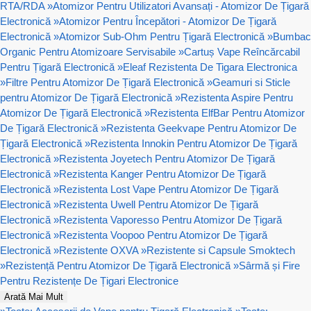
RTA/RDA
»
Atomizor Pentru Utilizatori Avansați - Atomizor De Țigară
Electronică
»
Atomizor Pentru Începători - Atomizor De Țigară
Electronică
»
Atomizor Sub-Ohm Pentru Țigară Electronică
»
Bumbac
Organic Pentru Atomizoare Servisabile
»
Cartuș Vape Reîncărcabil
Pentru Țigară Electronică
»
Eleaf Rezistenta De Tigara Electronica
»
Filtre Pentru Atomizor De Țigară Electronică
»
Geamuri si Sticle
pentru Atomizor De Țigară Electronică
»
Rezistenta Aspire Pentru
Atomizor De Țigară Electronică
»
Rezistenta ElfBar Pentru Atomizor
De Țigară Electronică
»
Rezistenta Geekvape Pentru Atomizor De
Țigară Electronică
»
Rezistenta Innokin Pentru Atomizor De Țigară
Electronică
»
Rezistenta Joyetech Pentru Atomizor De Țigară
Electronică
»
Rezistenta Kanger Pentru Atomizor De Țigară
Electronică
»
Rezistenta Lost Vape Pentru Atomizor De Țigară
Electronică
»
Rezistenta Uwell Pentru Atomizor De Țigară
Electronică
»
Rezistenta Vaporesso Pentru Atomizor De Țigară
Electronică
»
Rezistenta Voopoo Pentru Atomizor De Țigară
Electronică
»
Rezistente OXVA
»
Rezistente si Capsule Smoktech
»
Rezistență Pentru Atomizor De Țigară Electronică
»
Sârmă și Fire
Pentru Rezistențe De Țigari Electronice
Arată Mai Mult