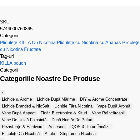
SKU
5744000760865
Categorii
Pliculețe KILLA Cu Nicotină
Pliculețe cu Nicotină cu Ananas
Pliculețe
cu Nicotină Fructate
Tag-uri
KILLA
pouch
Categorii
Categoriile Noastre De Produse
‹
Lichide & Arome
Lichide După Mărime
DIY & Arome Concentrate
Lichide Branded & NicSalt
Lichide Fără Nicotină
Vape După Aromă
Vape După Aspect
Țigări Electronice & Kituri
Vape Reîncărcabil
Vape De Unică Folosință
După Număr De Pufuri
Rezistențe & Hardware
Accesorii
IQOS & Tutun Încălzit
Pliculețe Cu Nicotină
Altele
Strip-uri cu Nicotina