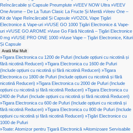
Reîncărcabile și Capsule Preumplute
»
VEEV NOW Ultra
»
VEEV
One Arome – De La Tutun Clasic La Fructe Și Mentă
»
Veev One –
Kit de Vape Reîncărcabil Și Capsule
»
VOZOL Vape Țigări
Electronice & Vape-uri
»
VUSE GO 1000 Țigări Electronice & Vape-
uri
»
VUSE GO AROME
»
Vuse Go Fără Nicotină – Țigări Electronice
0 mg
»
VUSE PRO ONE 1000
»
Vuse Vape – Țigări Electronice, Kituri
Și Capsule
Arată Mai Mult
»
Tigara Electronica cu 1200 de Pufuri (Include opțiuni cu nicotină și
fără nicotină Reduceri)
»
Tigara Electronica cu 1600 de Pufuri
(Include opțiuni cu nicotină și fără nicotină Reduceri)
»
Tigara
Electronica cu 1800 de Pufuri (Include opțiuni cu nicotină și fără
nicotină Reduceri)
»
Tigara Electronica cu 2000 de Pufuri (Include
opțiuni cu nicotină și fără nicotină Reduceri)
»
Tigara Electronica cu
2400 de Pufuri (Include opțiuni cu nicotină și fără nicotină Reduceri)
»
Tigara Electronica cu 600 de Pufuri (Include opțiuni cu nicotină și
fără nicotină Reduceri)
»
Tigara Electronica cu 800 de Pufuri (Include
opțiuni cu nicotină și fără nicotină Reduceri)
»
Țigări Electronice cu
1000 de Pufuri
»
Toate: Atomizor pentru Țigară Electronică
»
Atomizoare Servisabile