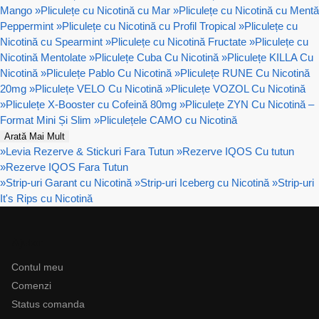
Mango
»
Pliculețe cu Nicotină cu Mar
»
Pliculețe cu Nicotină cu Mentă
Peppermint
»
Pliculețe cu Nicotină cu Profil Tropical
»
Pliculețe cu
Nicotină cu Spearmint
»
Pliculețe cu Nicotină Fructate
»
Pliculețe cu
Nicotină Mentolate
»
Pliculețe Cuba Cu Nicotină
»
Pliculețe KILLA Cu
Nicotină
»
Pliculețe Pablo Cu Nicotină
»
Pliculețe RUNE Cu Nicotină
20mg
»
Pliculețe VELO Cu Nicotină
»
Pliculețe VOZOL Cu Nicotină
»
Pliculețe X-Booster cu Cofeină 80mg
»
Pliculețe ZYN Cu Nicotină –
Format Mini Și Slim
»
Pliculețele CAMO cu Nicotină
Arată Mai Mult
»
Levia Rezerve & Stickuri Fara Tutun
»
Rezerve IQOS Cu tutun
»
Rezerve IQOS Fara Tutun
»
Strip-uri Garant cu Nicotină
»
Strip-uri Iceberg cu Nicotină
»
Strip-uri
It's Rips cu Nicotină
Ajutor
Contul meu
Comenzi
Status comanda