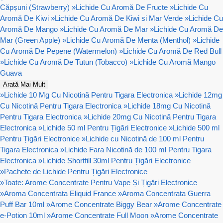
Căpșuni (Strawberry)
»
Lichide Cu Aromă De Fructe
»
Lichide Cu
Aromă De Kiwi
»
Lichide Cu Aromă De Kiwi si Mar Verde
»
Lichide Cu
Aromă De Mango
»
Lichide Cu Aromă De Mar
»
Lichide Cu Aromă De
Mar (Green Apple)
»
Lichide Cu Aromă De Menta (Menthol)
»
Lichide
Cu Aromă De Pepene (Watermelon)
»
Lichide Cu Aromă De Red Bull
»
Lichide Cu Aromă De Tutun (Tobacco)
»
Lichide Cu Aromă Mango
Guava
Arată Mai Mult
»
Lichide 10 Mg Cu Nicotină Pentru Tigara Electronica
»
Lichide 12mg
Cu Nicotină Pentru Tigara Electronica
»
Lichide 18mg Cu Nicotină
Pentru Tigara Electronica
»
Lichide 20mg Cu Nicotină Pentru Tigara
Electronica
»
Lichide 50 ml Pentru Țigări Electronice
»
Lichide 500 ml
Pentru Țigări Electronice
»
Lichide cu Nicotină de 100 ml Pentru
Tigara Electronica
»
Lichide Fara Nicotină de 100 ml Pentru Tigara
Electronica
»
Lichide Shortfill 30ml Pentru Țigări Electronice
»
Pachete de Lichide Pentru Țigări Electronice
»
Toate: Arome Concentrate Pentru Vape Și Țigări Electronice
»
Aroma Concentrata Eliquid France
»
Aroma Concentrata Guerra
Puff Bar 10ml
»
Arome Concentrate Biggy Bear
»
Arome Concentrate
e-Potion 10ml
»
Arome Concentrate Full Moon
»
Arome Concentrate