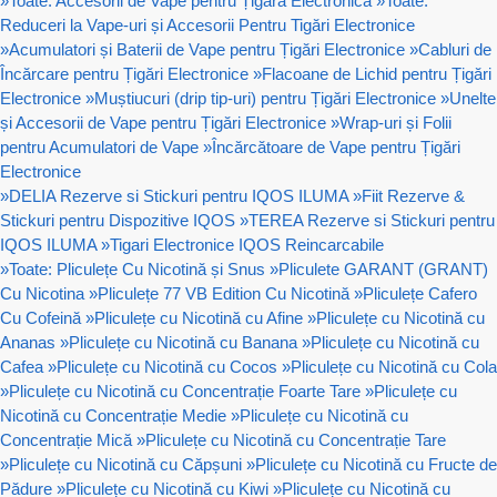
»
Toate: Accesorii de Vape pentru Țigară Electronică
»
Toate:
Reduceri la Vape-uri și Accesorii Pentru Tigări Electronice
»
Acumulatori și Baterii de Vape pentru Țigări Electronice
»
Cabluri de
Încărcare pentru Țigări Electronice
»
Flacoane de Lichid pentru Țigări
Electronice
»
Muștiucuri (drip tip-uri) pentru Țigări Electronice
»
Unelte
și Accesorii de Vape pentru Țigări Electronice
»
Wrap-uri și Folii
pentru Acumulatori de Vape
»
Încărcătoare de Vape pentru Țigări
Electronice
»
DELIA Rezerve si Stickuri pentru IQOS ILUMA
»
Fiit Rezerve &
Stickuri pentru Dispozitive IQOS
»
TEREA Rezerve si Stickuri pentru
IQOS ILUMA
»
Tigari Electronice IQOS Reincarcabile
»
Toate: Pliculețe Cu Nicotină și Snus
»
Pliculete GARANT (GRANT)
Cu Nicotina
»
Pliculețe 77 VB Edition Cu Nicotină
»
Pliculețe Cafero
Cu Cofeină
»
Pliculețe cu Nicotină cu Afine
»
Pliculețe cu Nicotină cu
Ananas
»
Pliculețe cu Nicotină cu Banana
»
Pliculețe cu Nicotină cu
Cafea
»
Pliculețe cu Nicotină cu Cocos
»
Pliculețe cu Nicotină cu Cola
»
Pliculețe cu Nicotină cu Concentrație Foarte Tare
»
Pliculețe cu
Nicotină cu Concentrație Medie
»
Pliculețe cu Nicotină cu
Concentrație Mică
»
Pliculețe cu Nicotină cu Concentrație Tare
»
Pliculețe cu Nicotină cu Căpșuni
»
Pliculețe cu Nicotină cu Fructe de
Pădure
»
Pliculețe cu Nicotină cu Kiwi
»
Pliculețe cu Nicotină cu