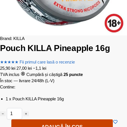
Brand:
KILLA
Pouch KILLA Pineapple 16g
★
★
★
★
★
Fii primul care lasă o recenzie
25,90
lei
27,00
lei
−1,1 lei
TVA inclus
Cumpără și câștigă
25 puncte
În stoc — livrare 24/48h
(L-V)
Contine:
1 x Pouch KILLA Pineapple 16g
−
+
ADAUGĂ ÎN COȘ