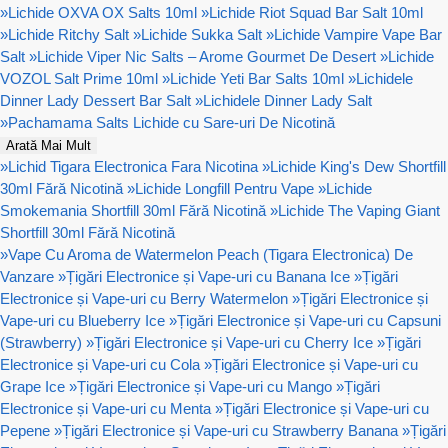
»
Lichide OXVA OX Salts 10ml
»
Lichide Riot Squad Bar Salt 10ml
»
Lichide Ritchy Salt
»
Lichide Sukka Salt
»
Lichide Vampire Vape Bar
Salt
»
Lichide Viper Nic Salts – Arome Gourmet De Desert
»
Lichide
VOZOL Salt Prime 10ml
»
Lichide Yeti Bar Salts 10ml
»
Lichidele
Dinner Lady Dessert Bar Salt
»
Lichidele Dinner Lady Salt
»
Pachamama Salts Lichide cu Sare-uri De Nicotină
Arată Mai Mult
»
Lichid Tigara Electronica Fara Nicotina
»
Lichide King's Dew Shortfill
30ml Fără Nicotină
»
Lichide Longfill Pentru Vape
»
Lichide
Smokemania Shortfill 30ml Fără Nicotină
»
Lichide The Vaping Giant
Shortfill 30ml Fără Nicotină
»
Vape Cu Aroma de Watermelon Peach (Tigara Electronica) De
Vanzare
»
Țigări Electronice și Vape-uri cu Banana Ice
»
Țigări
Electronice și Vape-uri cu Berry Watermelon
»
Țigări Electronice și
Vape-uri cu Blueberry Ice
»
Țigări Electronice și Vape-uri cu Capsuni
(Strawberry)
»
Țigări Electronice și Vape-uri cu Cherry Ice
»
Țigări
Electronice și Vape-uri cu Cola
»
Țigări Electronice și Vape-uri cu
Grape Ice
»
Țigări Electronice și Vape-uri cu Mango
»
Țigări
Electronice și Vape-uri cu Menta
»
Țigări Electronice și Vape-uri cu
Pepene
»
Țigări Electronice și Vape-uri cu Strawberry Banana
»
Țigări