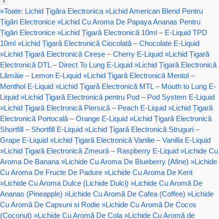
›
»
Toate: Lichid Țigăra Electronica
»
Lichid American Blend Pentru
Țigări Electronice
»
Lichid Cu Aroma De Papaya Ananas Pentru
Țigări Electronice
»
Lichid Țigară Electronică 10ml – E-Liquid TPD
10ml
»
Lichid Țigară Electronică Ciocolată – Chocolate E-Liquid
»
Lichid Țigară Electronică Cireșe – Cherry E-Liquid
»
Lichid Țigară
Electronică DTL – Direct To Lung E-Liquid
»
Lichid Țigară Electronică
Lămâie – Lemon E-Liquid
»
Lichid Țigară Electronică Mentol –
Menthol E-Liquid
»
Lichid Țigară Electronică MTL – Mouth to Lung E-
Liquid
»
Lichid Țigară Electronică pentru Pod – Pod System E-Liquid
»
Lichid Țigară Electronică Piersică – Peach E-Liquid
»
Lichid Țigară
Electronică Portocală – Orange E-Liquid
»
Lichid Țigară Electronică
Shortfill – Shortfill E-Liquid
»
Lichid Țigară Electronică Struguri –
Grape E-Liquid
»
Lichid Țigară Electronică Vanilie – Vanilla E-Liquid
»
Lichid Țigară Electronică Zmeură – Raspberry E-Liquid
»
Lichide Cu
Aroma De Banana
»
Lichide Cu Aroma De Blueberry (Afine)
»
Lichide
Cu Aroma De Fructe De Padure
»
Lichide Cu Aroma De Kent
»
Lichide Cu Aroma Dulce (Lichide Dulci)
»
Lichide Cu Aromă De
Ananas (Pineapple)
»
Lichide Cu Aromă De Cafea (Coffee)
»
Lichide
Cu Aromă De Capsuni si Rodie
»
Lichide Cu Aromă De Cocos
(Coconut)
»
Lichide Cu Aromă De Cola
»
Lichide Cu Aromă de