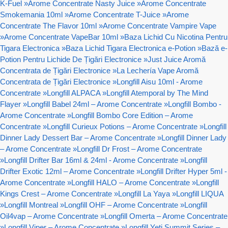
K-Fuel
»
Arome Concentrate Nasty Juice
»
Arome Concentrate
Smokemania 10ml
»
Arome Concentrate T-Juice
»
Arome
Concentrate The Flavor 10ml
»
Arome Concentrate Vampire Vape
»
Arome Concentrate VapeBar 10ml
»
Baza Lichid Cu Nicotina Pentru
Tigara Electronica
»
Baza Lichid Tigara Electronica e-Potion
»
Bază e-
Potion Pentru Lichide De Țigări Electronice
»
Just Juice Aromă
Concentrata de Țigări Electronice
»
La Lechería Vape Aromă
Concentrata de Țigări Electronice
»
Longfill Aisu 10ml - Arome
Concentrate
»
Longfill ALPACA
»
Longfill Atemporal by The Mind
Flayer
»
Longfill Babel 24ml – Arome Concentrate
»
Longfill Bombo -
Arome Concentrate
»
Longfill Bombo Core Edition – Arome
Concentrate
»
Longfill Curieux Potions – Arome Concentrate
»
Longfill
Dinner Lady Dessert Bar – Arome Concentrate
»
Longfill Dinner Lady
– Arome Concentrate
»
Longfill Dr Frost – Arome Concentrate
»
Longfill Drifter Bar 16ml & 24ml - Arome Concentrate
»
Longfill
Drifter Exotic 12ml – Arome Concentrate
»
Longfill Drifter Hyper 5ml -
Arome Concentrate
»
Longfill HALO – Arome Concentrate
»
Longfill
Kings Crest – Arome Concentrate
»
Longfill La Yaya
»
Longfill LIQUA
»
Longfill Montreal
»
Longfill OHF – Arome Concentrate
»
Longfill
Oil4vap – Arome Concentrate
»
Longfill Omerta – Arome Concentrate
»
Longfill Viper – Arome Concentrate
»
Longfill Yeti Summit Series –