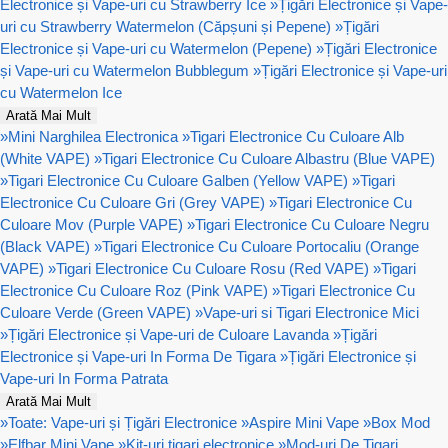
Electronice și Vape-uri cu Strawberry Ice
»
Țigări Electronice și Vape-
uri cu Strawberry Watermelon (Căpșuni și Pepene)
»
Țigări
Electronice și Vape-uri cu Watermelon (Pepene)
»
Țigări Electronice
și Vape-uri cu Watermelon Bubblegum
»
Țigări Electronice și Vape-uri
cu Watermelon Ice
Arată Mai Mult
»
Mini Narghilea Electronica
»
Tigari Electronice Cu Culoare Alb
(White VAPE)
»
Tigari Electronice Cu Culoare Albastru (Blue VAPE)
»
Tigari Electronice Cu Culoare Galben (Yellow VAPE)
»
Tigari
Electronice Cu Culoare Gri (Grey VAPE)
»
Tigari Electronice Cu
Culoare Mov (Purple VAPE)
»
Tigari Electronice Cu Culoare Negru
(Black VAPE)
»
Tigari Electronice Cu Culoare Portocaliu (Orange
VAPE)
»
Tigari Electronice Cu Culoare Rosu (Red VAPE)
»
Tigari
Electronice Cu Culoare Roz (Pink VAPE)
»
Tigari Electronice Cu
Culoare Verde (Green VAPE)
»
Vape-uri si Tigari Electronice Mici
»
Țigări Electronice și Vape-uri de Culoare Lavanda
»
Țigări
Electronice și Vape-uri In Forma De Tigara
»
Țigări Electronice și
Vape-uri In Forma Patrata
Arată Mai Mult
»
Toate: Vape-uri și Țigări Electronice
»
Aspire Mini Vape
»
Box Mod
»
Elfbar Mini Vape
»
Kit-uri tigari electronice
»
Mod-uri De Tigari