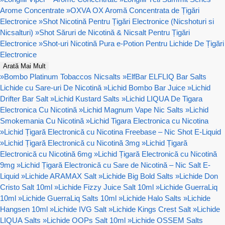
Arome Concentrate
»
OXVA OX Aromă Concentrata de Țigări
Electronice
»
Shot Nicotină Pentru Țigări Electronice (Nicshoturi si
Nicsalturi)
»
Shot Săruri de Nicotină & Nicsalt Pentru Țigări
Electronice
»
Shot-uri Nicotină Pura e-Potion Pentru Lichide De Țigări
Electronice
Arată Mai Mult
»
Bombo Platinum Tobaccos Nicsalts
»
ElfBar ELFLIQ Bar Salts
Lichide cu Sare-uri De Nicotină
»
Lichid Bombo Bar Juice
»
Lichid
Drifter Bar Salt
»
Lichid Kustard Salts
»
Lichid LIQUA De Tigara
Electronica Cu Nicotină
»
Lichid Magnum Vape Nic Salts
»
Lichid
Smokemania Cu Nicotină
»
Lichid Tigara Electronica cu Nicotina
»
Lichid Țigară Electronică cu Nicotina Freebase – Nic Shot E-Liquid
»
Lichid Țigară Electronică cu Nicotină 3mg
»
Lichid Țigară
Electronică cu Nicotină 6mg
»
Lichid Țigară Electronică cu Nicotină
9mg
»
Lichid Țigară Electronică cu Sare de Nicotină – Nic Salt E-
Liquid
»
Lichide ARAMAX Salt
»
Lichide Big Bold Salts
»
Lichide Don
Cristo Salt 10ml
»
Lichide Fizzy Juice Salt 10ml
»
Lichide GuerraLiq
10ml
»
Lichide GuerraLiq Salts 10ml
»
Lichide Halo Salts
»
Lichide
Hangsen 10ml
»
Lichide IVG Salt
»
Lichide Kings Crest Salt
»
Lichide
LIQUA Salts
»
Lichide OOPs Salt 10ml
»
Lichide OSSEM Salts