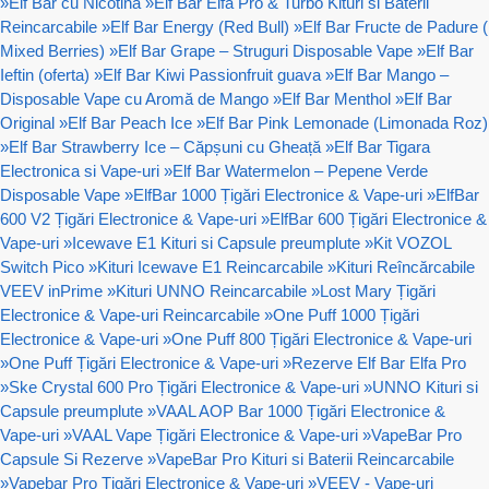
»
Elf Bar cu Nicotină
»
Elf Bar Elfa Pro & Turbo Kituri si Baterii
Reincarcabile
»
Elf Bar Energy (Red Bull)
»
Elf Bar Fructe de Padure (
Mixed Berries)
»
Elf Bar Grape – Struguri Disposable Vape
»
Elf Bar
Ieftin (oferta)
»
Elf Bar Kiwi Passionfruit guava
»
Elf Bar Mango –
Disposable Vape cu Aromă de Mango
»
Elf Bar Menthol
»
Elf Bar
Original
»
Elf Bar Peach Ice
»
Elf Bar Pink Lemonade (Limonada Roz)
»
Elf Bar Strawberry Ice – Căpșuni cu Gheață
»
Elf Bar Tigara
Electronica si Vape-uri
»
Elf Bar Watermelon – Pepene Verde
Disposable Vape
»
ElfBar 1000 Țigări Electronice & Vape-uri
»
ElfBar
600 V2 Țigări Electronice & Vape-uri
»
ElfBar 600 Țigări Electronice &
Vape-uri
»
Icewave E1 Kituri si Capsule preumplute
»
Kit VOZOL
Switch Pico
»
Kituri Icewave E1 Reincarcabile
»
Kituri Reîncărcabile
VEEV inPrime
»
Kituri UNNO Reincarcabile
»
Lost Mary Țigări
Electronice & Vape-uri Reincarcabile
»
One Puff 1000 Țigări
Electronice & Vape-uri
»
One Puff 800 Țigări Electronice & Vape-uri
»
One Puff Țigări Electronice & Vape-uri
»
Rezerve Elf Bar Elfa Pro
»
Ske Crystal 600 Pro Țigări Electronice & Vape-uri
»
UNNO Kituri si
Capsule preumplute
»
VAAL AOP Bar 1000 Țigări Electronice &
Vape-uri
»
VAAL Vape Țigări Electronice & Vape-uri
»
VapeBar Pro
Capsule Si Rezerve
»
VapeBar Pro Kituri si Baterii Reincarcabile
»
Vapebar Pro Țigări Electronice & Vape-uri
»
VEEV - Vape-uri