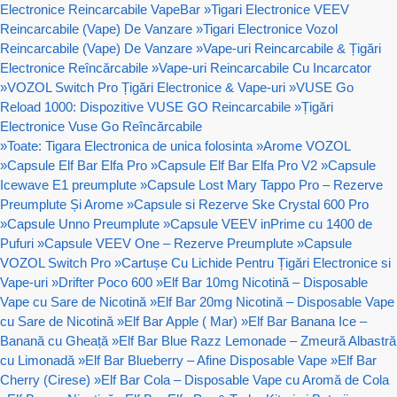
Electronice Reincarcabile VapeBar
»
Tigari Electronice VEEV
Reincarcabile (Vape) De Vanzare
»
Tigari Electronice Vozol
Reincarcabile (Vape) De Vanzare
»
Vape-uri Reincarcabile & Țigări
Electronice Reîncărcabile
»
Vape-uri Reincarcabile Cu Incarcator
»
VOZOL Switch Pro Țigări Electronice & Vape-uri
»
VUSE Go
Reload 1000: Dispozitive VUSE GO Reincarcabile
»
Țigări
Electronice Vuse Go Reîncărcabile
»
Toate: Tigara Electronica de unica folosinta
»
Arome VOZOL
»
Capsule Elf Bar Elfa Pro
»
Capsule Elf Bar Elfa Pro V2
»
Capsule
Icewave E1 preumplute
»
Capsule Lost Mary Tappo Pro – Rezerve
Preumplute Și Arome
»
Capsule si Rezerve Ske Crystal 600 Pro
»
Capsule Unno Preumplute
»
Capsule VEEV inPrime cu 1400 de
Pufuri
»
Capsule VEEV One – Rezerve Preumplute
»
Capsule
VOZOL Switch Pro
»
Cartușe Cu Lichide Pentru Țigări Electronice si
Vape-uri
»
Drifter Poco 600
»
Elf Bar 10mg Nicotină – Disposable
Vape cu Sare de Nicotină
»
Elf Bar 20mg Nicotină – Disposable Vape
cu Sare de Nicotină
»
Elf Bar Apple ( Mar)
»
Elf Bar Banana Ice –
Banană cu Gheață
»
Elf Bar Blue Razz Lemonade – Zmeură Albastră
cu Limonadă
»
Elf Bar Blueberry – Afine Disposable Vape
»
Elf Bar
Cherry (Cirese)
»
Elf Bar Cola – Disposable Vape cu Aromă de Cola