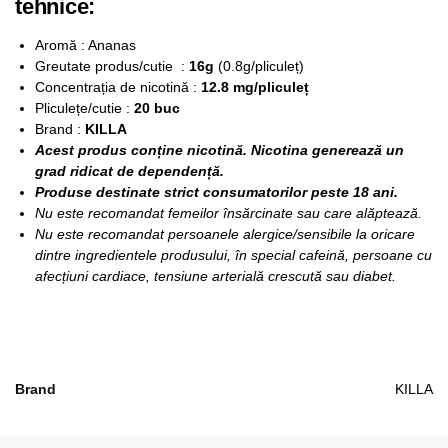
tehnice:
Aromă : Ananas
Greutate produs/cutie :
16g
(0.8g/pliculeț)
Concentrația de nicotină :
12.8 mg/pliculeț
Pliculețe/cutie :
20 buc
Brand :
KILLA
Acest produs conține nicotină. Nicotina generează un
grad ridicat de dependență.
Produse destinate strict consumatorilor peste 18 ani.
Nu este recomandat femeilor însărcinate sau care alăptează.
Nu este recomandat persoanele alergice/sensibile la oricare
dintre ingredientele produsului, în special cafeină, persoane cu
afecțiuni cardiace, tensiune arterială crescută sau diabet.
Brand
KILLA