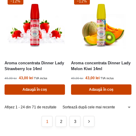
-12%
−12%
-12%
−12%
Aroma concentrata Dinner Lady
Aroma concentrata Dinner Lady
Strawberry Ice 14ml
Melon Kiwi 14ml
43,00
lei
43,00
lei
49,00
lei
49,00
lei
TVA inclus
TVA inclus
Adaugă în coș
Adaugă în coș
Afișez 1 - 24 din 71 de rezultate
1
2
3