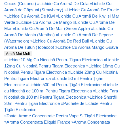
Cocos (Coconut)
»
Lichide Cu Aromă De Cola
»
Lichide Cu
Aromă de Căpșuni (Strawberry)
»
Lichide Cu Aromă De Fructe
»
Lichide Cu Aromă De Kiwi
»
Lichide Cu Aromă De Kiwi si Mar
Verde
»
Lichide Cu Aromă De Mango
»
Lichide Cu Aromă De
Mar
»
Lichide Cu Aromă De Mar (Green Apple)
»
Lichide Cu
Aromă De Menta (Menthol)
»
Lichide Cu Aromă De Pepene
(Watermelon)
»
Lichide Cu Aromă De Red Bull
»
Lichide Cu
Aromă De Tutun (Tobacco)
»
Lichide Cu Aromă Mango Guava
Arată Mai Mult
»
Lichide 10 Mg Cu Nicotină Pentru Tigara Electronica
»
Lichide
12mg Cu Nicotină Pentru Tigara Electronica
»
Lichide 18mg Cu
Nicotină Pentru Tigara Electronica
»
Lichide 20mg Cu Nicotină
Pentru Tigara Electronica
»
Lichide 50 ml Pentru Țigări
Electronice
»
Lichide 500 ml Pentru Țigări Electronice
»
Lichide
cu Nicotină de 100 ml Pentru Tigara Electronica
»
Lichide Fara
Nicotină de 100 ml Pentru Tigara Electronica
»
Lichide Shortfill
30ml Pentru Țigări Electronice
»
Pachete de Lichide Pentru
Țigări Electronice
»
Toate: Arome Concentrate Pentru Vape Și Țigări Electronice
»
Aroma Concentrata Eliquid France
»
Aroma Concentrata