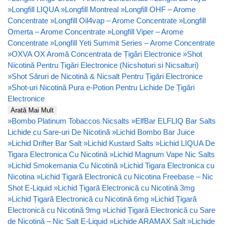
»
Longfill LIQUA
»
Longfill Montreal
»
Longfill OHF – Arome
Concentrate
»
Longfill Oil4vap – Arome Concentrate
»
Longfill
Omerta – Arome Concentrate
»
Longfill Viper – Arome
Concentrate
»
Longfill Yeti Summit Series – Arome Concentrate
»
OXVA OX Aromă Concentrata de Țigări Electronice
»
Shot
Nicotină Pentru Țigări Electronice (Nicshoturi si Nicsalturi)
»
Shot Săruri de Nicotină & Nicsalt Pentru Țigări Electronice
»
Shot-uri Nicotină Pura e-Potion Pentru Lichide De Țigări
Electronice
Arată Mai Mult
»
Bombo Platinum Tobaccos Nicsalts
»
ElfBar ELFLIQ Bar Salts
Lichide cu Sare-uri De Nicotină
»
Lichid Bombo Bar Juice
»
Lichid Drifter Bar Salt
»
Lichid Kustard Salts
»
Lichid LIQUA De
Tigara Electronica Cu Nicotină
»
Lichid Magnum Vape Nic Salts
»
Lichid Smokemania Cu Nicotină
»
Lichid Tigara Electronica cu
Nicotina
»
Lichid Țigară Electronică cu Nicotina Freebase – Nic
Shot E-Liquid
»
Lichid Țigară Electronică cu Nicotină 3mg
»
Lichid Țigară Electronică cu Nicotină 6mg
»
Lichid Țigară
Electronică cu Nicotină 9mg
»
Lichid Țigară Electronică cu Sare
de Nicotină – Nic Salt E-Liquid
»
Lichide ARAMAX Salt
»
Lichide