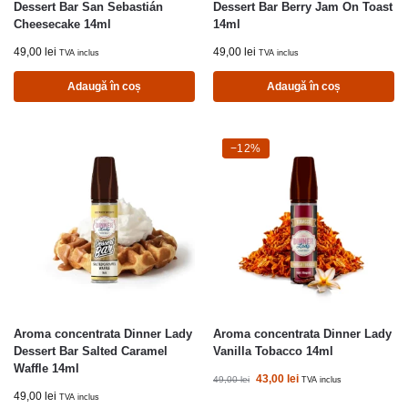
Dessert Bar San Sebastián
Dessert Bar Berry Jam On Toast
Cheesecake 14ml
14ml
49,00
lei
49,00
lei
TVA inclus
TVA inclus
Adaugă în coș
Adaugă în coș
-12%
−12%
Aroma concentrata Dinner Lady
Aroma concentrata Dinner Lady
Dessert Bar Salted Caramel
Vanilla Tobacco 14ml
Waffle 14ml
43,00
lei
49,00
lei
TVA inclus
49,00
lei
TVA inclus