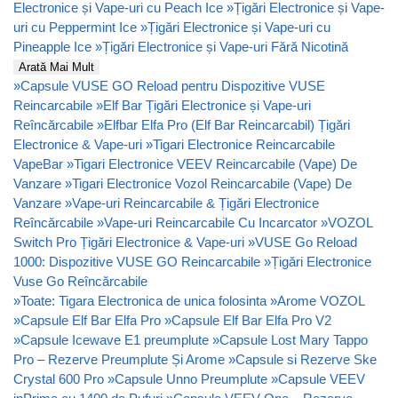
Electronice și Vape-uri cu Peach Ice
»
Țigări Electronice și Vape-
uri cu Peppermint Ice
»
Țigări Electronice și Vape-uri cu
Pineapple Ice
»
Țigări Electronice și Vape-uri Fără Nicotină
Arată Mai Mult
»
Capsule VUSE GO Reload pentru Dispozitive VUSE
Reincarcabile
»
Elf Bar Țigări Electronice și Vape-uri
Reîncărcabile
»
Elfbar Elfa Pro (Elf Bar Reincarcabil) Țigări
Electronice & Vape-uri
»
Tigari Electronice Reincarcabile
VapeBar
»
Tigari Electronice VEEV Reincarcabile (Vape) De
Vanzare
»
Tigari Electronice Vozol Reincarcabile (Vape) De
Vanzare
»
Vape-uri Reincarcabile & Țigări Electronice
Reîncărcabile
»
Vape-uri Reincarcabile Cu Incarcator
»
VOZOL
Switch Pro Țigări Electronice & Vape-uri
»
VUSE Go Reload
1000: Dispozitive VUSE GO Reincarcabile
»
Țigări Electronice
Vuse Go Reîncărcabile
»
Toate: Tigara Electronica de unica folosinta
»
Arome VOZOL
»
Capsule Elf Bar Elfa Pro
»
Capsule Elf Bar Elfa Pro V2
»
Capsule Icewave E1 preumplute
»
Capsule Lost Mary Tappo
Pro – Rezerve Preumplute Și Arome
»
Capsule si Rezerve Ske
Crystal 600 Pro
»
Capsule Unno Preumplute
»
Capsule VEEV