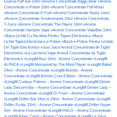
Guerra Puff Bar 10ml
»
Arome Concentrate Biggy Bear
»
Arome
Concentrate e-Potion 10ml
»
Arome Concentrate Full Moon
»
Arome Concentrate K-Fuel
»
Arome Concentrate Nasty Juice
»
Arome Concentrate Smokemania 10ml
»
Arome Concentrate
T-Juice
»
Arome Concentrate The Flavor 10ml
»
Arome
Concentrate Vampire Vape
»
Arome Concentrate VapeBar 10ml
»
Baza Lichid Cu Nicotina Pentru Tigara Electronica
»
Baza
Lichid Tigara Electronica e-Potion
»
Bază e-Potion Pentru Lichide
De Țigări Electronice
»
Just Juice Aromă Concentrata de Țigări
Electronice
»
La Lechería Vape Aromă Concentrata de Țigări
Electronice
»
Longfill Aisu 10ml - Arome Concentrate
»
Longfill
ALPACA
»
Longfill Atemporal by The Mind Flayer
»
Longfill Babel
24ml – Arome Concentrate
»
Longfill Bombo - Arome
Concentrate
»
Longfill Bombo Core Edition – Arome Concentrate
»
Longfill Curieux Potions – Arome Concentrate
»
Longfill Dinner
Lady Dessert Bar – Arome Concentrate
»
Longfill Dinner Lady –
Arome Concentrate
»
Longfill Dr Frost – Arome Concentrate
»
Longfill Drifter Bar 16ml & 24ml - Arome Concentrate
»
Longfill
Drifter Exotic 12ml – Arome Concentrate
»
Longfill Drifter Hyper
5ml - Arome Concentrate
»
Longfill HALO – Arome Concentrate
»
Longfill Kings Crest – Arome Concentrate
»
Longfill La Yaya