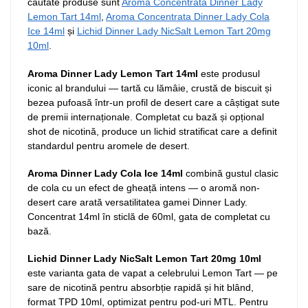
căutate produse sunt
Aroma Concentrata Dinner Lady
Lemon Tart 14ml
,
Aroma Concentrata Dinner Lady Cola
Ice 14ml
și
Lichid Dinner Lady NicSalt Lemon Tart 20mg
10ml
.
Aroma Dinner Lady Lemon Tart 14ml
este produsul
iconic al brandului — tartă cu lămâie, crustă de biscuit și
bezea pufoasă într-un profil de desert care a câștigat sute
de premii internaționale. Completat cu bază și opțional
shot de nicotină, produce un lichid stratificat care a definit
standardul pentru aromele de desert.
Aroma Dinner Lady Cola Ice 14ml
combină gustul clasic
de cola cu un efect de gheață intens — o aromă non-
desert care arată versatilitatea gamei Dinner Lady.
Concentrat 14ml în sticlă de 60ml, gata de completat cu
bază.
Lichid Dinner Lady NicSalt Lemon Tart 20mg 10ml
este varianta gata de vapat a celebrului Lemon Tart — pe
sare de nicotină pentru absorbție rapidă și hit blând,
format TPD 10ml, optimizat pentru pod-uri MTL. Pentru