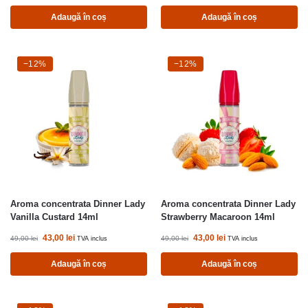
Adaugă în coș
Adaugă în coș
-12%
−12%
-12%
−12%
Aroma concentrata Dinner Lady
Aroma concentrata Dinner Lady
Vanilla Custard 14ml
Strawberry Macaroon 14ml
43,00
lei
43,00
lei
49,00
lei
49,00
lei
TVA inclus
TVA inclus
Adaugă în coș
Adaugă în coș