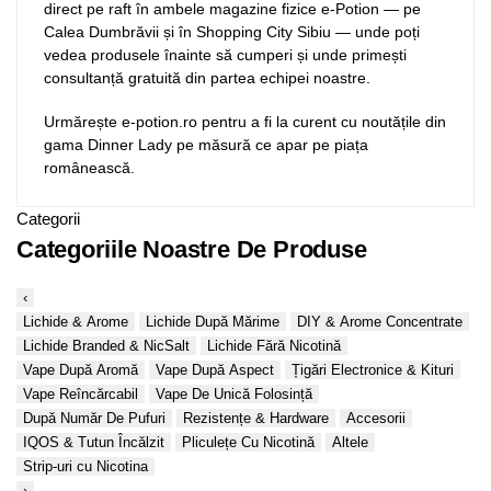
direct pe raft în ambele magazine fizice e-Potion — pe
Calea Dumbrăvii și în Shopping City Sibiu — unde poți
vedea produsele înainte să cumperi și unde primești
consultanță gratuită din partea echipei noastre.
Urmărește e-potion.ro pentru a fi la curent cu noutățile din
gama Dinner Lady pe măsură ce apar pe piața
românească.
Categorii
Categoriile Noastre De Produse
‹
Lichide & Arome
Lichide După Mărime
DIY & Arome Concentrate
Lichide Branded & NicSalt
Lichide Fără Nicotină
Vape După Aromă
Vape După Aspect
Țigări Electronice & Kituri
Vape Reîncărcabil
Vape De Unică Folosință
După Număr De Pufuri
Rezistențe & Hardware
Accesorii
IQOS & Tutun Încălzit
Pliculețe Cu Nicotină
Altele
Strip-uri cu Nicotina
›