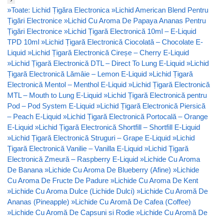
»
Toate: Lichid Țigăra Electronica
»
Lichid American Blend Pentru
Țigări Electronice
»
Lichid Cu Aroma De Papaya Ananas Pentru
Țigări Electronice
»
Lichid Țigară Electronică 10ml – E-Liquid
TPD 10ml
»
Lichid Țigară Electronică Ciocolată – Chocolate E-
Liquid
»
Lichid Țigară Electronică Cireșe – Cherry E-Liquid
»
Lichid Țigară Electronică DTL – Direct To Lung E-Liquid
»
Lichid
Țigară Electronică Lămâie – Lemon E-Liquid
»
Lichid Țigară
Electronică Mentol – Menthol E-Liquid
»
Lichid Țigară Electronică
MTL – Mouth to Lung E-Liquid
»
Lichid Țigară Electronică pentru
Pod – Pod System E-Liquid
»
Lichid Țigară Electronică Piersică
– Peach E-Liquid
»
Lichid Țigară Electronică Portocală – Orange
E-Liquid
»
Lichid Țigară Electronică Shortfill – Shortfill E-Liquid
»
Lichid Țigară Electronică Struguri – Grape E-Liquid
»
Lichid
Țigară Electronică Vanilie – Vanilla E-Liquid
»
Lichid Țigară
Electronică Zmeură – Raspberry E-Liquid
»
Lichide Cu Aroma
De Banana
»
Lichide Cu Aroma De Blueberry (Afine)
»
Lichide
Cu Aroma De Fructe De Padure
»
Lichide Cu Aroma De Kent
»
Lichide Cu Aroma Dulce (Lichide Dulci)
»
Lichide Cu Aromă De
Ananas (Pineapple)
»
Lichide Cu Aromă De Cafea (Coffee)
»
Lichide Cu Aromă De Capsuni si Rodie
»
Lichide Cu Aromă De