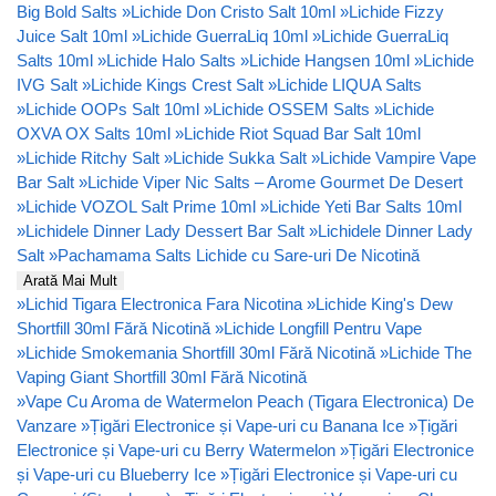
Big Bold Salts
»
Lichide Don Cristo Salt 10ml
»
Lichide Fizzy
Juice Salt 10ml
»
Lichide GuerraLiq 10ml
»
Lichide GuerraLiq
Salts 10ml
»
Lichide Halo Salts
»
Lichide Hangsen 10ml
»
Lichide
IVG Salt
»
Lichide Kings Crest Salt
»
Lichide LIQUA Salts
»
Lichide OOPs Salt 10ml
»
Lichide OSSEM Salts
»
Lichide
OXVA OX Salts 10ml
»
Lichide Riot Squad Bar Salt 10ml
»
Lichide Ritchy Salt
»
Lichide Sukka Salt
»
Lichide Vampire Vape
Bar Salt
»
Lichide Viper Nic Salts – Arome Gourmet De Desert
»
Lichide VOZOL Salt Prime 10ml
»
Lichide Yeti Bar Salts 10ml
»
Lichidele Dinner Lady Dessert Bar Salt
»
Lichidele Dinner Lady
Salt
»
Pachamama Salts Lichide cu Sare-uri De Nicotină
Arată Mai Mult
»
Lichid Tigara Electronica Fara Nicotina
»
Lichide King's Dew
Shortfill 30ml Fără Nicotină
»
Lichide Longfill Pentru Vape
»
Lichide Smokemania Shortfill 30ml Fără Nicotină
»
Lichide The
Vaping Giant Shortfill 30ml Fără Nicotină
»
Vape Cu Aroma de Watermelon Peach (Tigara Electronica) De
Vanzare
»
Țigări Electronice și Vape-uri cu Banana Ice
»
Țigări
Electronice și Vape-uri cu Berry Watermelon
»
Țigări Electronice
și Vape-uri cu Blueberry Ice
»
Țigări Electronice și Vape-uri cu