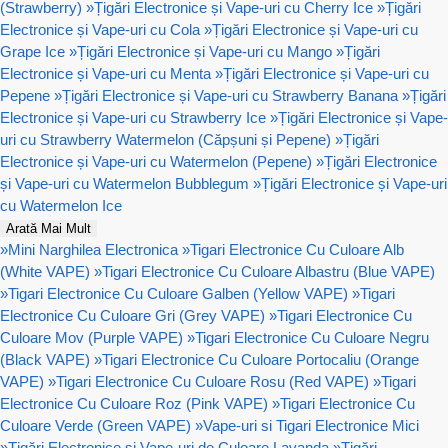
(Strawberry)
»
Țigări Electronice și Vape-uri cu Cherry Ice
»
Țigări
Electronice și Vape-uri cu Cola
»
Țigări Electronice și Vape-uri cu
Grape Ice
»
Țigări Electronice și Vape-uri cu Mango
»
Țigări
Electronice și Vape-uri cu Menta
»
Țigări Electronice și Vape-uri cu
Pepene
»
Țigări Electronice și Vape-uri cu Strawberry Banana
»
Țigări
Electronice și Vape-uri cu Strawberry Ice
»
Țigări Electronice și Vape-
uri cu Strawberry Watermelon (Căpșuni și Pepene)
»
Țigări
Electronice și Vape-uri cu Watermelon (Pepene)
»
Țigări Electronice
și Vape-uri cu Watermelon Bubblegum
»
Țigări Electronice și Vape-uri
cu Watermelon Ice
Arată Mai Mult
»
Mini Narghilea Electronica
»
Tigari Electronice Cu Culoare Alb
(White VAPE)
»
Tigari Electronice Cu Culoare Albastru (Blue VAPE)
»
Tigari Electronice Cu Culoare Galben (Yellow VAPE)
»
Tigari
Electronice Cu Culoare Gri (Grey VAPE)
»
Tigari Electronice Cu
Culoare Mov (Purple VAPE)
»
Tigari Electronice Cu Culoare Negru
(Black VAPE)
»
Tigari Electronice Cu Culoare Portocaliu (Orange
VAPE)
»
Tigari Electronice Cu Culoare Rosu (Red VAPE)
»
Tigari
Electronice Cu Culoare Roz (Pink VAPE)
»
Tigari Electronice Cu
Culoare Verde (Green VAPE)
»
Vape-uri si Tigari Electronice Mici
»
Țigări Electronice și Vape-uri de Culoare Lavanda
»
Țigări