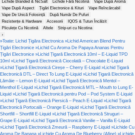
Lichide Branded & NicSalt
Lichide Fără Nicotină
Vape După Aromă
Vape După Aspect
Țigări Electronice & Kituri
Vape Reîncărcabil
Vape De Unică Folosință
După Număr De Pufuri
Rezistențe & Hardware
Accesorii
IQOS & Tutun Încălzit
Pliculețe Cu Nicotină
Altele
Strip-uri cu Nicotina
›
»
Toate: Lichid Țigăra Electronica
»
Lichid American Blend Pentru
Țigări Electronice
»
Lichid Cu Aroma De Papaya Ananas Pentru
Țigări Electronice
»
Lichid Țigară Electronică 10ml – E-Liquid TPD
10ml
»
Lichid Țigară Electronică Ciocolată – Chocolate E-Liquid
»
Lichid Țigară Electronică Cireșe – Cherry E-Liquid
»
Lichid Țigară
Electronică DTL – Direct To Lung E-Liquid
»
Lichid Țigară Electronică
Lămâie – Lemon E-Liquid
»
Lichid Țigară Electronică Mentol –
Menthol E-Liquid
»
Lichid Țigară Electronică MTL – Mouth to Lung E-
Liquid
»
Lichid Țigară Electronică pentru Pod – Pod System E-Liquid
»
Lichid Țigară Electronică Piersică – Peach E-Liquid
»
Lichid Țigară
Electronică Portocală – Orange E-Liquid
»
Lichid Țigară Electronică
Shortfill – Shortfill E-Liquid
»
Lichid Țigară Electronică Struguri –
Grape E-Liquid
»
Lichid Țigară Electronică Vanilie – Vanilla E-Liquid
»
Lichid Țigară Electronică Zmeură – Raspberry E-Liquid
»
Lichide Cu
Aroma De Banana
»
Lichide Cu Aroma De Blueberry (Afine)
»
Lichide