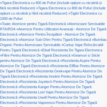
»
Tigara Electronica cu 600 de Pufuri (Include opțiuni cu nicotină și
fără nicotină Reduceri)
»
Tigara Electronica cu 800 de Pufuri (Include
opțiuni cu nicotină și fără nicotină Reduceri)
»
Țigări Electronice cu
1000 de Pufuri
»
Toate: Atomizor pentru Țigară Electronică
»
Atomizoare Servisabile
RTA/RDA
»
Atomizor Pentru Utilizatori Avansați - Atomizor De Țigară
Electronică
»
Atomizor Pentru Începători - Atomizor De Țigară
Electronică
»
Atomizor Sub-Ohm Pentru Țigară Electronică
»
Bumbac
Organic Pentru Atomizoare Servisabile
»
Cartuș Vape Reîncărcabil
Pentru Țigară Electronică
»
Eleaf Rezistenta De Tigara Electronica
»
Filtre Pentru Atomizor De Țigară Electronică
»
Geamuri si Sticle
pentru Atomizor De Țigară Electronică
»
Rezistenta Aspire Pentru
Atomizor De Țigară Electronică
»
Rezistenta ElfBar Pentru Atomizor
De Țigară Electronică
»
Rezistenta Geekvape Pentru Atomizor De
Țigară Electronică
»
Rezistenta Innokin Pentru Atomizor De Țigară
Electronică
»
Rezistenta Joyetech Pentru Atomizor De Țigară
Electronică
»
Rezistenta Kanger Pentru Atomizor De Țigară
Electronică
»
Rezistenta Lost Vape Pentru Atomizor De Țigară
Electronică
»
Rezistenta Uwell Pentru Atomizor De Țigară
Electronică
»
Rezistenta Vaporesso Pentru Atomizor De Țigară