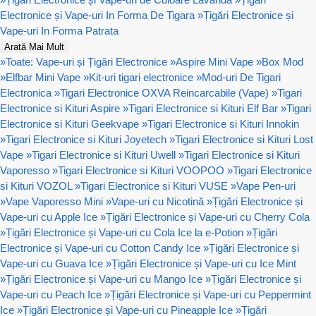
Electronice și Vape-uri In Forma De Tigara
»
Țigări Electronice și
Vape-uri In Forma Patrata
Arată Mai Mult
»
Toate: Vape-uri și Țigări Electronice
»
Aspire Mini Vape
»
Box Mod
»
Elfbar Mini Vape
»
Kit-uri tigari electronice
»
Mod-uri De Tigari
Electronica
»
Tigari Electronice OXVA Reincarcabile (Vape)
»
Tigari
Electronice si Kituri Aspire
»
Tigari Electronice si Kituri Elf Bar
»
Tigari
Electronice si Kituri Geekvape
»
Tigari Electronice si Kituri Innokin
»
Tigari Electronice si Kituri Joyetech
»
Tigari Electronice si Kituri Lost
Vape
»
Tigari Electronice si Kituri Uwell
»
Tigari Electronice si Kituri
Vaporesso
»
Tigari Electronice si Kituri VOOPOO
»
Tigari Electronice
si Kituri VOZOL
»
Tigari Electronice si Kituri VUSE
»
Vape Pen-uri
»
Vape Vaporesso Mini
»
Vape-uri cu Nicotină
»
Țigări Electronice și
Vape-uri cu Apple Ice
»
Țigări Electronice și Vape-uri cu Cherry Cola
»
Țigări Electronice și Vape-uri cu Cola Ice la e-Potion
»
Țigări
Electronice și Vape-uri cu Cotton Candy Ice
»
Țigări Electronice și
Vape-uri cu Guava Ice
»
Țigări Electronice și Vape-uri cu Ice Mint
»
Țigări Electronice și Vape-uri cu Mango Ice
»
Țigări Electronice și
Vape-uri cu Peach Ice
»
Țigări Electronice și Vape-uri cu Peppermint
Ice
»
Țigări Electronice și Vape-uri cu Pineapple Ice
»
Țigări