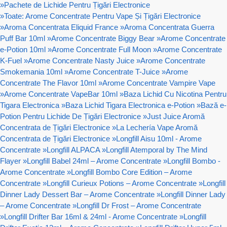
»
Pachete de Lichide Pentru Țigări Electronice
»
Toate: Arome Concentrate Pentru Vape Și Țigări Electronice
»
Aroma Concentrata Eliquid France
»
Aroma Concentrata Guerra
Puff Bar 10ml
»
Arome Concentrate Biggy Bear
»
Arome Concentrate
e-Potion 10ml
»
Arome Concentrate Full Moon
»
Arome Concentrate
K-Fuel
»
Arome Concentrate Nasty Juice
»
Arome Concentrate
Smokemania 10ml
»
Arome Concentrate T-Juice
»
Arome
Concentrate The Flavor 10ml
»
Arome Concentrate Vampire Vape
»
Arome Concentrate VapeBar 10ml
»
Baza Lichid Cu Nicotina Pentru
Tigara Electronica
»
Baza Lichid Tigara Electronica e-Potion
»
Bază e-
Potion Pentru Lichide De Țigări Electronice
»
Just Juice Aromă
Concentrata de Țigări Electronice
»
La Lechería Vape Aromă
Concentrata de Țigări Electronice
»
Longfill Aisu 10ml - Arome
Concentrate
»
Longfill ALPACA
»
Longfill Atemporal by The Mind
Flayer
»
Longfill Babel 24ml – Arome Concentrate
»
Longfill Bombo -
Arome Concentrate
»
Longfill Bombo Core Edition – Arome
Concentrate
»
Longfill Curieux Potions – Arome Concentrate
»
Longfill
Dinner Lady Dessert Bar – Arome Concentrate
»
Longfill Dinner Lady
– Arome Concentrate
»
Longfill Dr Frost – Arome Concentrate
»
Longfill Drifter Bar 16ml & 24ml - Arome Concentrate
»
Longfill