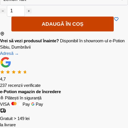
−
+
ADAUGĂ ÎN COȘ
Vrei să vezi produsul înainte?
Disponibil în showroom-ul e-Potion
Sibiu, Dumbrăvii
Adresă →
4,7
237 recenzii verificate
e-Potion magazin de încredere
Plătești în siguranță
VISA
Pay
Pay
Gratuit > 149 lei
la livrare