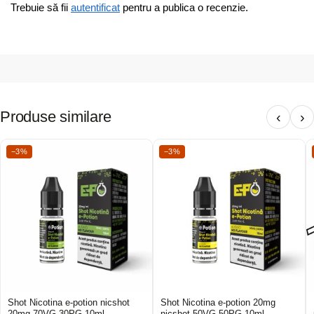
Trebuie să fii
autentificat
pentru a publica o recenzie.
Produse similare
‹
›
−3%
−3%
Shot Nicotina e-potion nicshot
Shot Nicotina e-potion 20mg
20mg 70VG 30PG 10ml
nicshot 50VG 50PG 10ml