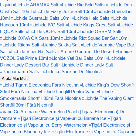
Liquid
»
Lichide ARAMAX Salt
»
Lichide Big Bold Salts
»
Lichide Don
Cristo Salt 10ml
»
Lichide Fizzy Juice Salt 10ml
»
Lichide GuerraLiq
10ml
»
Lichide GuerraLiq Salts 10ml
»
Lichide Halo Salts
»
Lichide
Hangsen 10ml
»
Lichide IVG Salt
»
Lichide Kings Crest Salt
»
Lichide
LIQUA Salts
»
Lichide OOPs Salt 10ml
»
Lichide OSSEM Salts
»
Lichide OXVA OX Salts 10ml
»
Lichide Riot Squad Bar Salt 10ml
»
Lichide Ritchy Salt
»
Lichide Sukka Salt
»
Lichide Vampire Vape Bar
Salt
»
Lichide Viper Nic Salts – Arome Gourmet De Desert
»
Lichide
VOZOL Salt Prime 10ml
»
Lichide Yeti Bar Salts 10ml
»
Lichidele
Dinner Lady Dessert Bar Salt
»
Lichidele Dinner Lady Salt
»
Pachamama Salts Lichide cu Sare-uri De Nicotină
Arată Mai Mult
»
Lichid Tigara Electronica Fara Nicotina
»
Lichide King's Dew Shortfill
30ml Fără Nicotină
»
Lichide Longfill Pentru Vape
»
Lichide
Smokemania Shortfill 30ml Fără Nicotină
»
Lichide The Vaping Giant
Shortfill 30ml Fără Nicotină
»
Vape Cu Aroma de Watermelon Peach (Tigara Electronica) De
Vanzare
»
Țigări Electronice și Vape-uri cu Banana Ice
»
Țigări
Electronice și Vape-uri cu Berry Watermelon
»
Țigări Electronice și
Vape-uri cu Blueberry Ice
»
Țigări Electronice și Vape-uri cu Capsuni