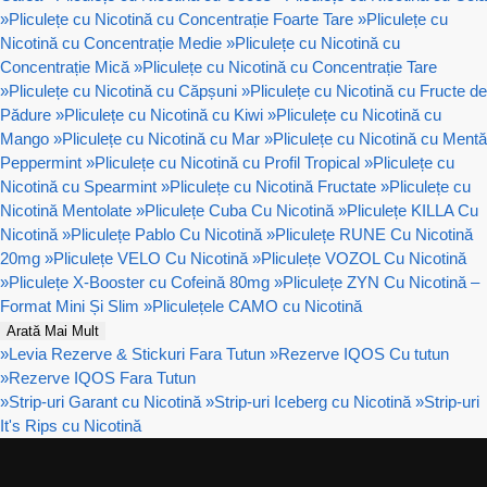
»
Pliculețe cu Nicotină cu Concentrație Foarte Tare
»
Pliculețe cu
Nicotină cu Concentrație Medie
»
Pliculețe cu Nicotină cu
Concentrație Mică
»
Pliculețe cu Nicotină cu Concentrație Tare
»
Pliculețe cu Nicotină cu Căpșuni
»
Pliculețe cu Nicotină cu Fructe de
Pădure
»
Pliculețe cu Nicotină cu Kiwi
»
Pliculețe cu Nicotină cu
Mango
»
Pliculețe cu Nicotină cu Mar
»
Pliculețe cu Nicotină cu Mentă
Peppermint
»
Pliculețe cu Nicotină cu Profil Tropical
»
Pliculețe cu
Nicotină cu Spearmint
»
Pliculețe cu Nicotină Fructate
»
Pliculețe cu
Nicotină Mentolate
»
Pliculețe Cuba Cu Nicotină
»
Pliculețe KILLA Cu
Nicotină
»
Pliculețe Pablo Cu Nicotină
»
Pliculețe RUNE Cu Nicotină
20mg
»
Pliculețe VELO Cu Nicotină
»
Pliculețe VOZOL Cu Nicotină
»
Pliculețe X-Booster cu Cofeină 80mg
»
Pliculețe ZYN Cu Nicotină –
Format Mini Și Slim
»
Pliculețele CAMO cu Nicotină
Arată Mai Mult
»
Levia Rezerve & Stickuri Fara Tutun
»
Rezerve IQOS Cu tutun
»
Rezerve IQOS Fara Tutun
»
Strip-uri Garant cu Nicotină
»
Strip-uri Iceberg cu Nicotină
»
Strip-uri
It's Rips cu Nicotină