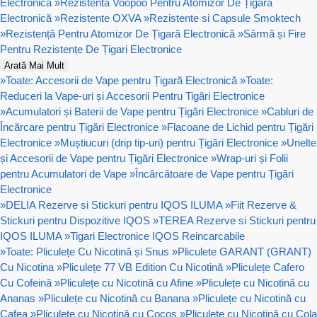
Electronică
»
Rezistenta Voopoo Pentru Atomizor De Țigară
Electronică
»
Rezistente OXVA
»
Rezistente si Capsule Smoktech
»
Rezistență Pentru Atomizor De Țigară Electronică
»
Sârmă și Fire
Pentru Rezistențe De Țigari Electronice
Arată Mai Mult
»
Toate: Accesorii de Vape pentru Țigară Electronică
»
Toate:
Reduceri la Vape-uri și Accesorii Pentru Tigări Electronice
»
Acumulatori și Baterii de Vape pentru Țigări Electronice
»
Cabluri de
Încărcare pentru Țigări Electronice
»
Flacoane de Lichid pentru Țigări
Electronice
»
Muștiucuri (drip tip-uri) pentru Țigări Electronice
»
Unelte
și Accesorii de Vape pentru Țigări Electronice
»
Wrap-uri și Folii
pentru Acumulatori de Vape
»
Încărcătoare de Vape pentru Țigări
Electronice
»
DELIA Rezerve si Stickuri pentru IQOS ILUMA
»
Fiit Rezerve &
Stickuri pentru Dispozitive IQOS
»
TEREA Rezerve si Stickuri pentru
IQOS ILUMA
»
Tigari Electronice IQOS Reincarcabile
»
Toate: Pliculețe Cu Nicotină și Snus
»
Pliculete GARANT (GRANT)
Cu Nicotina
»
Pliculețe 77 VB Edition Cu Nicotină
»
Pliculețe Cafero
Cu Cofeină
»
Pliculețe cu Nicotină cu Afine
»
Pliculețe cu Nicotină cu
Ananas
»
Pliculețe cu Nicotină cu Banana
»
Pliculețe cu Nicotină cu
Cafea
»
Pliculețe cu Nicotină cu Cocos
»
Pliculețe cu Nicotină cu Cola