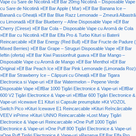
Vape cu Sare de Nicotină
»
Elf Bar 20mg Nicotină – Disposable Vape
cu Sare de Nicotină
»
Elf Bar Apple ( Mar)
»
Elf Bar Banana Ice –
Banană cu Gheață
»
Elf Bar Blue Razz Lemonade – Zmeură Albastră
cu Limonadă
»
Elf Bar Blueberry – Afine Disposable Vape
»
Elf Bar
Cherry (Cirese)
»
Elf Bar Cola – Disposable Vape cu Aromă de Cola
»
Elf Bar cu Nicotină
»
Elf Bar Elfa Pro & Turbo Kituri si Baterii
Reincarcabile
»
Elf Bar Energy (Red Bull)
»
Elf Bar Fructe de Padure (
Mixed Berries)
»
Elf Bar Grape – Struguri Disposable Vape
»
Elf Bar
Ieftin (oferta)
»
Elf Bar Kiwi Passionfruit guava
»
Elf Bar Mango –
Disposable Vape cu Aromă de Mango
»
Elf Bar Menthol
»
Elf Bar
Original
»
Elf Bar Peach Ice
»
Elf Bar Pink Lemonade (Limonada Roz)
»
Elf Bar Strawberry Ice – Căpșuni cu Gheață
»
Elf Bar Tigara
Electronica si Vape-uri
»
Elf Bar Watermelon – Pepene Verde
Disposable Vape
»
ElfBar 1000 Țigări Electronice & Vape-uri
»
ElfBar
600 V2 Țigări Electronice & Vape-uri
»
ElfBar 600 Țigări Electronice &
Vape-uri
»
Icewave E1 Kituri si Capsule preumplute
»
Kit VOZOL
Switch Pico
»
Kituri Icewave E1 Reincarcabile
»
Kituri Reîncărcabile
VEEV inPrime
»
Kituri UNNO Reincarcabile
»
Lost Mary Țigări
Electronice & Vape-uri Reincarcabile
»
One Puff 1000 Țigări
Electronice & Vape-uri
»
One Puff 800 Țigări Electronice & Vape-uri
»
One Puff Țigări Electronice & Vape-uri
»
Rezerve Elf Bar Elfa Pro