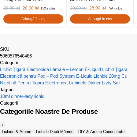
29,00
lei
28,00
lei
29,00
lei
28,00
lei
TVA inclus
TVA inclus
Adaugă în coș
Adaugă în coș
SKU
5060576548486
Categorii
Lichid Țigară Electronică Lămâie – Lemon E-Liquid
Lichid Țigară
Electronică pentru Pod – Pod System E-Liquid
Lichide 20mg Cu
Nicotină Pentru Tigara Electronica
Lichidele Dinner Lady Salt
Tag-uri
10ml
dinner-lady
lichid
Categorii
Categoriile Noastre De Produse
‹
Lichide & Arome
Lichide După Mărime
DIY & Arome Concentrate