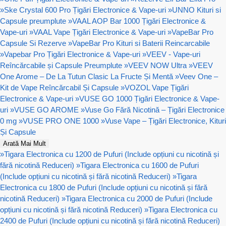
»
Ske Crystal 600 Pro Țigări Electronice & Vape-uri
»
UNNO Kituri si
Capsule preumplute
»
VAAL AOP Bar 1000 Țigări Electronice &
Vape-uri
»
VAAL Vape Țigări Electronice & Vape-uri
»
VapeBar Pro
Capsule Si Rezerve
»
VapeBar Pro Kituri si Baterii Reincarcabile
»
Vapebar Pro Țigări Electronice & Vape-uri
»
VEEV - Vape-uri
Reîncărcabile și Capsule Preumplute
»
VEEV NOW Ultra
»
VEEV
One Arome – De La Tutun Clasic La Fructe Și Mentă
»
Veev One –
Kit de Vape Reîncărcabil Și Capsule
»
VOZOL Vape Țigări
Electronice & Vape-uri
»
VUSE GO 1000 Țigări Electronice & Vape-
uri
»
VUSE GO AROME
»
Vuse Go Fără Nicotină – Țigări Electronice
0 mg
»
VUSE PRO ONE 1000
»
Vuse Vape – Țigări Electronice, Kituri
Și Capsule
Arată Mai Mult
»
Tigara Electronica cu 1200 de Pufuri (Include opțiuni cu nicotină și
fără nicotină Reduceri)
»
Tigara Electronica cu 1600 de Pufuri
(Include opțiuni cu nicotină și fără nicotină Reduceri)
»
Tigara
Electronica cu 1800 de Pufuri (Include opțiuni cu nicotină și fără
nicotină Reduceri)
»
Tigara Electronica cu 2000 de Pufuri (Include
opțiuni cu nicotină și fără nicotină Reduceri)
»
Tigara Electronica cu
2400 de Pufuri (Include opțiuni cu nicotină și fără nicotină Reduceri)