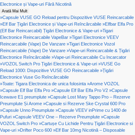
Electronice și Vape-uri Fără Nicotină
Arată Mai Mult
»
Capsule VUSE GO Reload pentru Dispozitive VUSE Reincarcabile
»
Elf Bar Țigări Electronice și Vape-uri Reîncărcabile
»
Elfbar Elfa Pro
(Elf Bar Reincarcabil) Țigări Electronice & Vape-uri
»
Tigari
Electronice Reincarcabile VapeBar
»
Tigari Electronice VEEV
Reincarcabile (Vape) De Vanzare
»
Tigari Electronice Vozol
Reincarcabile (Vape) De Vanzare
»
Vape-uri Reincarcabile & Țigări
Electronice Reîncărcabile
»
Vape-uri Reincarcabile Cu Incarcator
»
VOZOL Switch Pro Țigări Electronice & Vape-uri
»
VUSE Go
Reload 1000: Dispozitive VUSE GO Reincarcabile
»
Țigări
Electronice Vuse Go Reîncărcabile
»
Toate: Tigara Electronica de unica folosinta
»
Arome VOZOL
»
Capsule Elf Bar Elfa Pro
»
Capsule Elf Bar Elfa Pro V2
»
Capsule
Icewave E1 preumplute
»
Capsule Lost Mary Tappo Pro – Rezerve
Preumplute Și Arome
»
Capsule si Rezerve Ske Crystal 600 Pro
»
Capsule Unno Preumplute
»
Capsule VEEV inPrime cu 1400 de
Pufuri
»
Capsule VEEV One – Rezerve Preumplute
»
Capsule
VOZOL Switch Pro
»
Cartușe Cu Lichide Pentru Țigări Electronice si
Vape-uri
»
Drifter Poco 600
»
Elf Bar 10mg Nicotină – Disposable