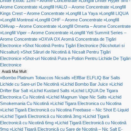
Drifter Exotic 12ml – Arome Concentrate
»
Longfill Drifter Hyper 5ml -
Arome Concentrate
»
Longfill HALO – Arome Concentrate
»
Longfill
Kings Crest – Arome Concentrate
»
Longfill La Yaya
»
Longfill LIQUA
»
Longfill Montreal
»
Longfill OHF – Arome Concentrate
»
Longfill
Oil4vap – Arome Concentrate
»
Longfill Omerta – Arome Concentrate
»
Longfill Viper – Arome Concentrate
»
Longfill Yeti Summit Series –
Arome Concentrate
»
OXVA OX Aromă Concentrata de Țigări
Electronice
»
Shot Nicotină Pentru Țigări Electronice (Nicshoturi si
Nicsalturi)
»
Shot Săruri de Nicotină & Nicsalt Pentru Țigări
Electronice
»
Shot-uri Nicotină Pura e-Potion Pentru Lichide De Țigări
Electronice
Arată Mai Mult
»
Bombo Platinum Tobaccos Nicsalts
»
ElfBar ELFLIQ Bar Salts
Lichide cu Sare-uri De Nicotină
»
Lichid Bombo Bar Juice
»
Lichid
Drifter Bar Salt
»
Lichid Kustard Salts
»
Lichid LIQUA De Tigara
Electronica Cu Nicotină
»
Lichid Magnum Vape Nic Salts
»
Lichid
Smokemania Cu Nicotină
»
Lichid Tigara Electronica cu Nicotina
»
Lichid Țigară Electronică cu Nicotina Freebase – Nic Shot E-Liquid
»
Lichid Țigară Electronică cu Nicotină 3mg
»
Lichid Țigară
Electronică cu Nicotină 6mg
»
Lichid Țigară Electronică cu Nicotină
9mg
»
Lichid Țigară Electronică cu Sare de Nicotină – Nic Salt E-