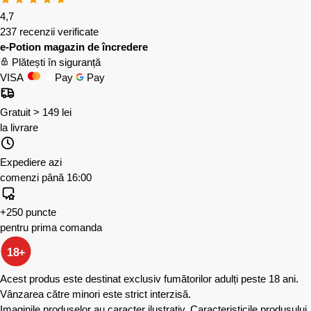
4,7
237 recenzii verificate
e-Potion magazin de încredere
Plătești în siguranță
VISA
Pay
Pay
Gratuit > 149 lei
la livrare
Expediere azi
comenzi până 16:00
+250 puncte
pentru prima comanda
18+
Acest produs este destinat exclusiv fumătorilor adulți peste 18 ani.
Vânzarea către minori este strict interzisă.
Imaginile produselor au caracter ilustrativ. Caracteristicile produsului