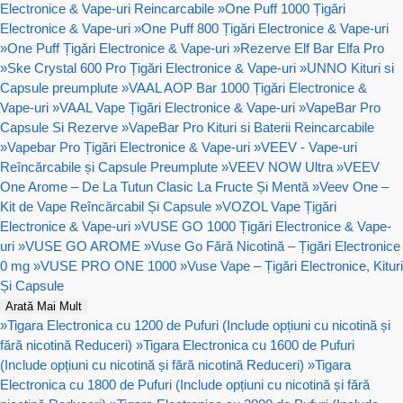
Electronice & Vape-uri Reincarcabile
»
One Puff 1000 Țigări
Electronice & Vape-uri
»
One Puff 800 Țigări Electronice & Vape-uri
»
One Puff Țigări Electronice & Vape-uri
»
Rezerve Elf Bar Elfa Pro
»
Ske Crystal 600 Pro Țigări Electronice & Vape-uri
»
UNNO Kituri si
Capsule preumplute
»
VAAL AOP Bar 1000 Țigări Electronice &
Vape-uri
»
VAAL Vape Țigări Electronice & Vape-uri
»
VapeBar Pro
Capsule Si Rezerve
»
VapeBar Pro Kituri si Baterii Reincarcabile
»
Vapebar Pro Țigări Electronice & Vape-uri
»
VEEV - Vape-uri
Reîncărcabile și Capsule Preumplute
»
VEEV NOW Ultra
»
VEEV
One Arome – De La Tutun Clasic La Fructe Și Mentă
»
Veev One –
Kit de Vape Reîncărcabil Și Capsule
»
VOZOL Vape Țigări
Electronice & Vape-uri
»
VUSE GO 1000 Țigări Electronice & Vape-
uri
»
VUSE GO AROME
»
Vuse Go Fără Nicotină – Țigări Electronice
0 mg
»
VUSE PRO ONE 1000
»
Vuse Vape – Țigări Electronice, Kituri
Și Capsule
Arată Mai Mult
»
Tigara Electronica cu 1200 de Pufuri (Include opțiuni cu nicotină și
fără nicotină Reduceri)
»
Tigara Electronica cu 1600 de Pufuri
(Include opțiuni cu nicotină și fără nicotină Reduceri)
»
Tigara
Electronica cu 1800 de Pufuri (Include opțiuni cu nicotină și fără