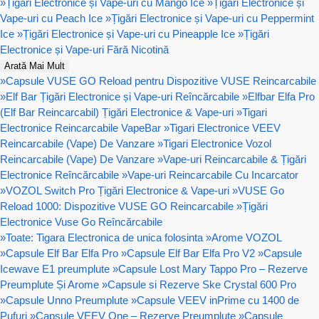
»
Țigări Electronice și Vape-uri cu Mango Ice
»
Țigări Electronice și
Vape-uri cu Peach Ice
»
Țigări Electronice și Vape-uri cu Peppermint
Ice
»
Țigări Electronice și Vape-uri cu Pineapple Ice
»
Țigări
Electronice și Vape-uri Fără Nicotină
Arată Mai Mult
»
Capsule VUSE GO Reload pentru Dispozitive VUSE Reincarcabile
»
Elf Bar Țigări Electronice și Vape-uri Reîncărcabile
»
Elfbar Elfa Pro
(Elf Bar Reincarcabil) Țigări Electronice & Vape-uri
»
Tigari
Electronice Reincarcabile VapeBar
»
Tigari Electronice VEEV
Reincarcabile (Vape) De Vanzare
»
Tigari Electronice Vozol
Reincarcabile (Vape) De Vanzare
»
Vape-uri Reincarcabile & Țigări
Electronice Reîncărcabile
»
Vape-uri Reincarcabile Cu Incarcator
»
VOZOL Switch Pro Țigări Electronice & Vape-uri
»
VUSE Go
Reload 1000: Dispozitive VUSE GO Reincarcabile
»
Țigări
Electronice Vuse Go Reîncărcabile
»
Toate: Tigara Electronica de unica folosinta
»
Arome VOZOL
»
Capsule Elf Bar Elfa Pro
»
Capsule Elf Bar Elfa Pro V2
»
Capsule
Icewave E1 preumplute
»
Capsule Lost Mary Tappo Pro – Rezerve
Preumplute Și Arome
»
Capsule si Rezerve Ske Crystal 600 Pro
»
Capsule Unno Preumplute
»
Capsule VEEV inPrime cu 1400 de
Pufuri
»
Capsule VEEV One – Rezerve Preumplute
»
Capsule