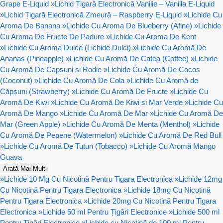
Grape E-Liquid
»
Lichid Țigară Electronică Vanilie – Vanilla E-Liquid
»
Lichid Țigară Electronică Zmeură – Raspberry E-Liquid
»
Lichide Cu
Aroma De Banana
»
Lichide Cu Aroma De Blueberry (Afine)
»
Lichide
Cu Aroma De Fructe De Padure
»
Lichide Cu Aroma De Kent
»
Lichide Cu Aroma Dulce (Lichide Dulci)
»
Lichide Cu Aromă De
Ananas (Pineapple)
»
Lichide Cu Aromă De Cafea (Coffee)
»
Lichide
Cu Aromă De Capsuni si Rodie
»
Lichide Cu Aromă De Cocos
(Coconut)
»
Lichide Cu Aromă De Cola
»
Lichide Cu Aromă de
Căpșuni (Strawberry)
»
Lichide Cu Aromă De Fructe
»
Lichide Cu
Aromă De Kiwi
»
Lichide Cu Aromă De Kiwi si Mar Verde
»
Lichide Cu
Aromă De Mango
»
Lichide Cu Aromă De Mar
»
Lichide Cu Aromă De
Mar (Green Apple)
»
Lichide Cu Aromă De Menta (Menthol)
»
Lichide
Cu Aromă De Pepene (Watermelon)
»
Lichide Cu Aromă De Red Bull
»
Lichide Cu Aromă De Tutun (Tobacco)
»
Lichide Cu Aromă Mango
Guava
Arată Mai Mult
»
Lichide 10 Mg Cu Nicotină Pentru Tigara Electronica
»
Lichide 12mg
Cu Nicotină Pentru Tigara Electronica
»
Lichide 18mg Cu Nicotină
Pentru Tigara Electronica
»
Lichide 20mg Cu Nicotină Pentru Tigara
Electronica
»
Lichide 50 ml Pentru Țigări Electronice
»
Lichide 500 ml
Pentru Țigări Electronice
»
Lichide cu Nicotină de 100 ml Pentru