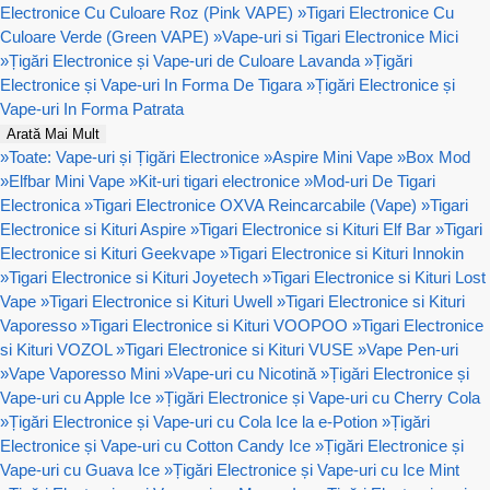
Electronice Cu Culoare Roz (Pink VAPE)
»
Tigari Electronice Cu
Culoare Verde (Green VAPE)
»
Vape-uri si Tigari Electronice Mici
»
Țigări Electronice și Vape-uri de Culoare Lavanda
»
Țigări
Electronice și Vape-uri In Forma De Tigara
»
Țigări Electronice și
Vape-uri In Forma Patrata
Arată Mai Mult
»
Toate: Vape-uri și Țigări Electronice
»
Aspire Mini Vape
»
Box Mod
»
Elfbar Mini Vape
»
Kit-uri tigari electronice
»
Mod-uri De Tigari
Electronica
»
Tigari Electronice OXVA Reincarcabile (Vape)
»
Tigari
Electronice si Kituri Aspire
»
Tigari Electronice si Kituri Elf Bar
»
Tigari
Electronice si Kituri Geekvape
»
Tigari Electronice si Kituri Innokin
»
Tigari Electronice si Kituri Joyetech
»
Tigari Electronice si Kituri Lost
Vape
»
Tigari Electronice si Kituri Uwell
»
Tigari Electronice si Kituri
Vaporesso
»
Tigari Electronice si Kituri VOOPOO
»
Tigari Electronice
si Kituri VOZOL
»
Tigari Electronice si Kituri VUSE
»
Vape Pen-uri
»
Vape Vaporesso Mini
»
Vape-uri cu Nicotină
»
Țigări Electronice și
Vape-uri cu Apple Ice
»
Țigări Electronice și Vape-uri cu Cherry Cola
»
Țigări Electronice și Vape-uri cu Cola Ice la e-Potion
»
Țigări
Electronice și Vape-uri cu Cotton Candy Ice
»
Țigări Electronice și
Vape-uri cu Guava Ice
»
Țigări Electronice și Vape-uri cu Ice Mint