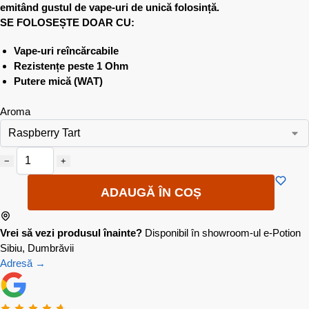
emitând gustul de vape-uri de unică folosință.
SE FOLOSEȘTE DOAR CU:
Vape-uri reîncărcabile
Rezistențe peste 1 Ohm
Putere mică (WAT)
Aroma
−
+
ADAUGĂ ÎN COȘ
Vrei să vezi produsul înainte?
Disponibil în showroom-ul e-Potion
Sibiu, Dumbrăvii
Adresă →