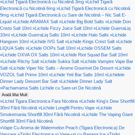
»
Lichid Țigară Electronică cu Nicotină 3mg
»
Lichid Țigară
Electronică cu Nicotină 6mg
»
Lichid Țigară Electronică cu Nicotină
9mg
»
Lichid Țigară Electronică cu Sare de Nicotină – Nic Salt E-
Liquid
»
Lichide ARAMAX Salt
»
Lichide Big Bold Salts
»
Lichide Don
Cristo Salt 10ml
»
Lichide Fizzy Juice Salt 10ml
»
Lichide GuerraLiq
10ml
»
Lichide GuerraLiq Salts 10ml
»
Lichide Halo Salts
»
Lichide
Hangsen 10ml
»
Lichide IVG Salt
»
Lichide Kings Crest Salt
»
Lichide
LIQUA Salts
»
Lichide OOPs Salt 10ml
»
Lichide OSSEM Salts
»
Lichide OXVA OX Salts 10ml
»
Lichide Riot Squad Bar Salt 10ml
»
Lichide Ritchy Salt
»
Lichide Sukka Salt
»
Lichide Vampire Vape Bar
Salt
»
Lichide Viper Nic Salts – Arome Gourmet De Desert
»
Lichide
VOZOL Salt Prime 10ml
»
Lichide Yeti Bar Salts 10ml
»
Lichidele
Dinner Lady Dessert Bar Salt
»
Lichidele Dinner Lady Salt
»
Pachamama Salts Lichide cu Sare-uri De Nicotină
Arată Mai Mult
»
Lichid Tigara Electronica Fara Nicotina
»
Lichide King's Dew Shortfill
30ml Fără Nicotină
»
Lichide Longfill Pentru Vape
»
Lichide
Smokemania Shortfill 30ml Fără Nicotină
»
Lichide The Vaping Giant
Shortfill 30ml Fără Nicotină
»
Vape Cu Aroma de Watermelon Peach (Tigara Electronica) De
Vanzare
»
Țigări Electronice și Vape-uri cu Banana Ice
»
Țigări