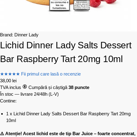
Brand:
Dinner Lady
Lichid Dinner Lady Salts Dessert
Bar Raspberry Tart 20mg 10ml
★
★
★
★
★
Fii primul care lasă o recenzie
38,00
lei
TVA inclus
Cumpără și câștigă
38 puncte
În stoc — livrare 24/48h
(L-V)
Contine:
1 x Lichid Dinner Lady Salts Dessert Bar Raspberry Tart 20mg
10ml
⚠️ Atenție! Acest lichid este de tip Bar Juice – foarte concentrat,