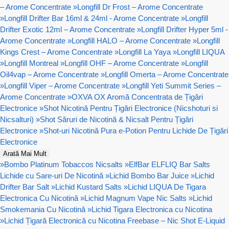
– Arome Concentrate
»
Longfill Dr Frost – Arome Concentrate
»
Longfill Drifter Bar 16ml & 24ml - Arome Concentrate
»
Longfill
Drifter Exotic 12ml – Arome Concentrate
»
Longfill Drifter Hyper 5ml -
Arome Concentrate
»
Longfill HALO – Arome Concentrate
»
Longfill
Kings Crest – Arome Concentrate
»
Longfill La Yaya
»
Longfill LIQUA
»
Longfill Montreal
»
Longfill OHF – Arome Concentrate
»
Longfill
Oil4vap – Arome Concentrate
»
Longfill Omerta – Arome Concentrate
»
Longfill Viper – Arome Concentrate
»
Longfill Yeti Summit Series –
Arome Concentrate
»
OXVA OX Aromă Concentrata de Țigări
Electronice
»
Shot Nicotină Pentru Țigări Electronice (Nicshoturi si
Nicsalturi)
»
Shot Săruri de Nicotină & Nicsalt Pentru Țigări
Electronice
»
Shot-uri Nicotină Pura e-Potion Pentru Lichide De Țigări
Electronice
Arată Mai Mult
»
Bombo Platinum Tobaccos Nicsalts
»
ElfBar ELFLIQ Bar Salts
Lichide cu Sare-uri De Nicotină
»
Lichid Bombo Bar Juice
»
Lichid
Drifter Bar Salt
»
Lichid Kustard Salts
»
Lichid LIQUA De Tigara
Electronica Cu Nicotină
»
Lichid Magnum Vape Nic Salts
»
Lichid
Smokemania Cu Nicotină
»
Lichid Tigara Electronica cu Nicotina
»
Lichid Țigară Electronică cu Nicotina Freebase – Nic Shot E-Liquid