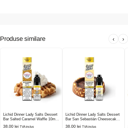
Produse similare
‹
›
Lichid Dinner Lady Salts Dessert
Lichid Dinner Lady Salts Dessert
Bar Salted Caramel Waffle 10mg
Bar San Sebastián Cheesecake
10ml
20mg 10ml
38,00
lei
38,00
lei
TVA inclus
TVA inclus