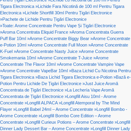
Tigara Electronica
»
Lichide Fara Nicotină de 100 ml Pentru Tigara
Electronica
»
Lichide Shortfill 30ml Pentru Țigări Electronice
»
Pachete de Lichide Pentru Țigări Electronice
»
Toate: Arome Concentrate Pentru Vape Și Țigări Electronice
»
Aroma Concentrata Eliquid France
»
Aroma Concentrata Guerra
Puff Bar 10ml
»
Arome Concentrate Biggy Bear
»
Arome Concentrate
e-Potion 10ml
»
Arome Concentrate Full Moon
»
Arome Concentrate
K-Fuel
»
Arome Concentrate Nasty Juice
»
Arome Concentrate
Smokemania 10ml
»
Arome Concentrate T-Juice
»
Arome
Concentrate The Flavor 10ml
»
Arome Concentrate Vampire Vape
»
Arome Concentrate VapeBar 10ml
»
Baza Lichid Cu Nicotina Pentru
Tigara Electronica
»
Baza Lichid Tigara Electronica e-Potion
»
Bază e-
Potion Pentru Lichide De Țigări Electronice
»
Just Juice Aromă
Concentrata de Țigări Electronice
»
La Lechería Vape Aromă
Concentrata de Țigări Electronice
»
Longfill Aisu 10ml - Arome
Concentrate
»
Longfill ALPACA
»
Longfill Atemporal by The Mind
Flayer
»
Longfill Babel 24ml – Arome Concentrate
»
Longfill Bombo -
Arome Concentrate
»
Longfill Bombo Core Edition – Arome
Concentrate
»
Longfill Curieux Potions – Arome Concentrate
»
Longfill
Dinner Lady Dessert Bar – Arome Concentrate
»
Longfill Dinner Lady