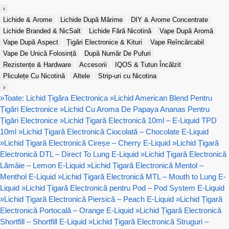
‹
Lichide & Arome
Lichide După Mărime
DIY & Arome Concentrate
Lichide Branded & NicSalt
Lichide Fără Nicotină
Vape După Aromă
Vape După Aspect
Țigări Electronice & Kituri
Vape Reîncărcabil
Vape De Unică Folosință
După Număr De Pufuri
Rezistențe & Hardware
Accesorii
IQOS & Tutun Încălzit
Pliculețe Cu Nicotină
Altele
Strip-uri cu Nicotina
›
»
Toate: Lichid Țigăra Electronica
»
Lichid American Blend Pentru
Țigări Electronice
»
Lichid Cu Aroma De Papaya Ananas Pentru
Țigări Electronice
»
Lichid Țigară Electronică 10ml – E-Liquid TPD
10ml
»
Lichid Țigară Electronică Ciocolată – Chocolate E-Liquid
»
Lichid Țigară Electronică Cireșe – Cherry E-Liquid
»
Lichid Țigară
Electronică DTL – Direct To Lung E-Liquid
»
Lichid Țigară Electronică
Lămâie – Lemon E-Liquid
»
Lichid Țigară Electronică Mentol –
Menthol E-Liquid
»
Lichid Țigară Electronică MTL – Mouth to Lung E-
Liquid
»
Lichid Țigară Electronică pentru Pod – Pod System E-Liquid
»
Lichid Țigară Electronică Piersică – Peach E-Liquid
»
Lichid Țigară
Electronică Portocală – Orange E-Liquid
»
Lichid Țigară Electronică
Shortfill – Shortfill E-Liquid
»
Lichid Țigară Electronică Struguri –