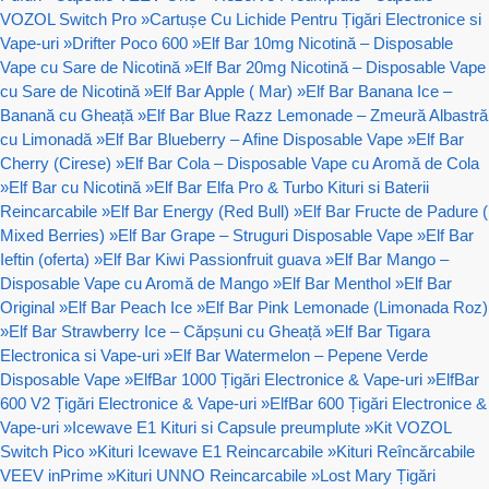
VOZOL Switch Pro
»
Cartușe Cu Lichide Pentru Țigări Electronice si
Vape-uri
»
Drifter Poco 600
»
Elf Bar 10mg Nicotină – Disposable
Vape cu Sare de Nicotină
»
Elf Bar 20mg Nicotină – Disposable Vape
cu Sare de Nicotină
»
Elf Bar Apple ( Mar)
»
Elf Bar Banana Ice –
Banană cu Gheață
»
Elf Bar Blue Razz Lemonade – Zmeură Albastră
cu Limonadă
»
Elf Bar Blueberry – Afine Disposable Vape
»
Elf Bar
Cherry (Cirese)
»
Elf Bar Cola – Disposable Vape cu Aromă de Cola
»
Elf Bar cu Nicotină
»
Elf Bar Elfa Pro & Turbo Kituri si Baterii
Reincarcabile
»
Elf Bar Energy (Red Bull)
»
Elf Bar Fructe de Padure (
Mixed Berries)
»
Elf Bar Grape – Struguri Disposable Vape
»
Elf Bar
Ieftin (oferta)
»
Elf Bar Kiwi Passionfruit guava
»
Elf Bar Mango –
Disposable Vape cu Aromă de Mango
»
Elf Bar Menthol
»
Elf Bar
Original
»
Elf Bar Peach Ice
»
Elf Bar Pink Lemonade (Limonada Roz)
»
Elf Bar Strawberry Ice – Căpșuni cu Gheață
»
Elf Bar Tigara
Electronica si Vape-uri
»
Elf Bar Watermelon – Pepene Verde
Disposable Vape
»
ElfBar 1000 Țigări Electronice & Vape-uri
»
ElfBar
600 V2 Țigări Electronice & Vape-uri
»
ElfBar 600 Țigări Electronice &
Vape-uri
»
Icewave E1 Kituri si Capsule preumplute
»
Kit VOZOL
Switch Pico
»
Kituri Icewave E1 Reincarcabile
»
Kituri Reîncărcabile
VEEV inPrime
»
Kituri UNNO Reincarcabile
»
Lost Mary Țigări