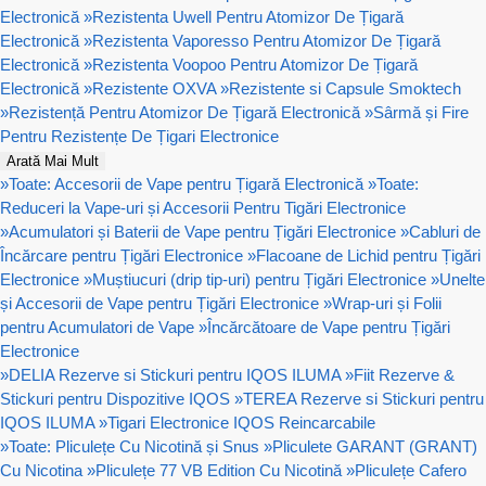
Electronică
»
Rezistenta Uwell Pentru Atomizor De Țigară
Electronică
»
Rezistenta Vaporesso Pentru Atomizor De Țigară
Electronică
»
Rezistenta Voopoo Pentru Atomizor De Țigară
Electronică
»
Rezistente OXVA
»
Rezistente si Capsule Smoktech
»
Rezistență Pentru Atomizor De Țigară Electronică
»
Sârmă și Fire
Pentru Rezistențe De Țigari Electronice
Arată Mai Mult
»
Toate: Accesorii de Vape pentru Țigară Electronică
»
Toate:
Reduceri la Vape-uri și Accesorii Pentru Tigări Electronice
»
Acumulatori și Baterii de Vape pentru Țigări Electronice
»
Cabluri de
Încărcare pentru Țigări Electronice
»
Flacoane de Lichid pentru Țigări
Electronice
»
Muștiucuri (drip tip-uri) pentru Țigări Electronice
»
Unelte
și Accesorii de Vape pentru Țigări Electronice
»
Wrap-uri și Folii
pentru Acumulatori de Vape
»
Încărcătoare de Vape pentru Țigări
Electronice
»
DELIA Rezerve si Stickuri pentru IQOS ILUMA
»
Fiit Rezerve &
Stickuri pentru Dispozitive IQOS
»
TEREA Rezerve si Stickuri pentru
IQOS ILUMA
»
Tigari Electronice IQOS Reincarcabile
»
Toate: Pliculețe Cu Nicotină și Snus
»
Pliculete GARANT (GRANT)
Cu Nicotina
»
Pliculețe 77 VB Edition Cu Nicotină
»
Pliculețe Cafero