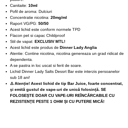
Canitaite:
10ml
Pofil de aroma: Dulciuri
Concentratie nicotina:
20mg/ml
Raport VG/PG:
50/50
Acest lichid este conform normele TPD
Flacon pet si capac Childproof
Stil de vapat:
EXCLUSIV MTL!
Acest lichid este produs de
Dinner Lady Anglia
Atentie: Contine nicotina, nicotina genereaza un grad ridicat de
dependenta.
A se pastra in loc uscat si ferit de soare.
Lichid Dinner Lady Salts Dessrt Bar este interzis persoanelor
sub 18 ani!
⚠️ Atenție! Acest lichid de tip Bar Juice, foarte concentrat,
și emită gustul de vape-uri de unică folosință. SE
FOLOSEȘTE DOAR CU VAPE-URI REÎNCĂRCABILE CU
REZISTENȚE PESTE 1 OHM ȘI CU PUTERE MICĂ!