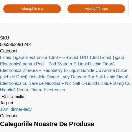
Adaugă în coș
Adaugă în coș
SKU
5059362981248
Categorii
Lichid Țigară Electronică 10ml – E-Liquid TPD 10ml
Lichid Țigară
Electronică pentru Pod – Pod System E-Liquid
Lichid Țigară
Electronică Zmeură – Raspberry E-Liquid
Lichide Cu Aroma Dulce
(Lichide Dulci)
Lichidele Dinner Lady Dessert Bar Salt
Lichid Țigară
Electronică cu Sare de Nicotină – Nic Salt E-Liquid
Lichide 20mg Cu
Nicotină Pentru Tigara Electronica
+3 mai multe
Tag-uri
10ml
dinner-lady
Categorii
Categoriile Noastre De Produse