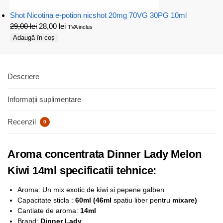
Shot Nicotina e-potion nicshot 20mg 70VG 30PG 10ml
29,00
lei
28,00
lei
TVA inclus
Adaugă în coș
Descriere
Informații suplimentare
Recenzii
0
Aroma concentrata Dinner Lady Melon
Kiwi 14ml specificatii tehnice:
Aroma: Un mix exotic de kiwi si pepene galben
Capacitate sticla :
6
0ml (46ml
spatiu liber pentru
mixare)
Cantiate de aroma:
14ml
Brand:
Dinner Lady