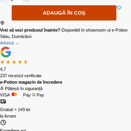
ADAUGĂ ÎN COȘ
Vrei să vezi produsul înainte?
Disponibil în showroom-ul e-Potion
Sibiu, Dumbrăvii
Adresă →
4,7
237 recenzii verificate
e-Potion magazin de încredere
Plătești în siguranță
VISA
Pay
Pay
Gratuit > 149 lei
la livrare
Expediere azi