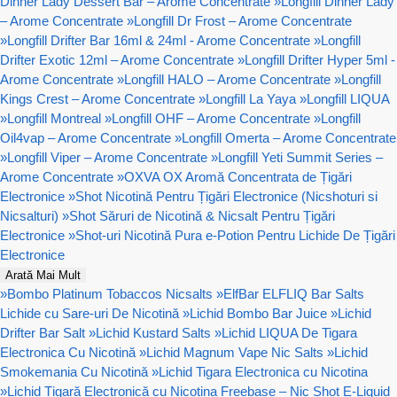
Dinner Lady Dessert Bar – Arome Concentrate
»
Longfill Dinner Lady
– Arome Concentrate
»
Longfill Dr Frost – Arome Concentrate
»
Longfill Drifter Bar 16ml & 24ml - Arome Concentrate
»
Longfill
Drifter Exotic 12ml – Arome Concentrate
»
Longfill Drifter Hyper 5ml -
Arome Concentrate
»
Longfill HALO – Arome Concentrate
»
Longfill
Kings Crest – Arome Concentrate
»
Longfill La Yaya
»
Longfill LIQUA
»
Longfill Montreal
»
Longfill OHF – Arome Concentrate
»
Longfill
Oil4vap – Arome Concentrate
»
Longfill Omerta – Arome Concentrate
»
Longfill Viper – Arome Concentrate
»
Longfill Yeti Summit Series –
Arome Concentrate
»
OXVA OX Aromă Concentrata de Țigări
Electronice
»
Shot Nicotină Pentru Țigări Electronice (Nicshoturi si
Nicsalturi)
»
Shot Săruri de Nicotină & Nicsalt Pentru Țigări
Electronice
»
Shot-uri Nicotină Pura e-Potion Pentru Lichide De Țigări
Electronice
Arată Mai Mult
»
Bombo Platinum Tobaccos Nicsalts
»
ElfBar ELFLIQ Bar Salts
Lichide cu Sare-uri De Nicotină
»
Lichid Bombo Bar Juice
»
Lichid
Drifter Bar Salt
»
Lichid Kustard Salts
»
Lichid LIQUA De Tigara
Electronica Cu Nicotină
»
Lichid Magnum Vape Nic Salts
»
Lichid
Smokemania Cu Nicotină
»
Lichid Tigara Electronica cu Nicotina
»
Lichid Țigară Electronică cu Nicotina Freebase – Nic Shot E-Liquid