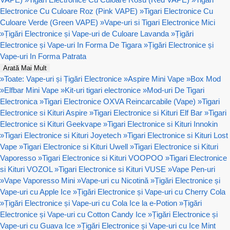
Electronice Cu Culoare Roz (Pink VAPE)
»
Tigari Electronice Cu
Culoare Verde (Green VAPE)
»
Vape-uri si Tigari Electronice Mici
»
Țigări Electronice și Vape-uri de Culoare Lavanda
»
Țigări
Electronice și Vape-uri In Forma De Tigara
»
Țigări Electronice și
Vape-uri In Forma Patrata
Arată Mai Mult
»
Toate: Vape-uri și Țigări Electronice
»
Aspire Mini Vape
»
Box Mod
»
Elfbar Mini Vape
»
Kit-uri tigari electronice
»
Mod-uri De Tigari
Electronica
»
Tigari Electronice OXVA Reincarcabile (Vape)
»
Tigari
Electronice si Kituri Aspire
»
Tigari Electronice si Kituri Elf Bar
»
Tigari
Electronice si Kituri Geekvape
»
Tigari Electronice si Kituri Innokin
»
Tigari Electronice si Kituri Joyetech
»
Tigari Electronice si Kituri Lost
Vape
»
Tigari Electronice si Kituri Uwell
»
Tigari Electronice si Kituri
Vaporesso
»
Tigari Electronice si Kituri VOOPOO
»
Tigari Electronice
si Kituri VOZOL
»
Tigari Electronice si Kituri VUSE
»
Vape Pen-uri
»
Vape Vaporesso Mini
»
Vape-uri cu Nicotină
»
Țigări Electronice și
Vape-uri cu Apple Ice
»
Țigări Electronice și Vape-uri cu Cherry Cola
»
Țigări Electronice și Vape-uri cu Cola Ice la e-Potion
»
Țigări
Electronice și Vape-uri cu Cotton Candy Ice
»
Țigări Electronice și
Vape-uri cu Guava Ice
»
Țigări Electronice și Vape-uri cu Ice Mint