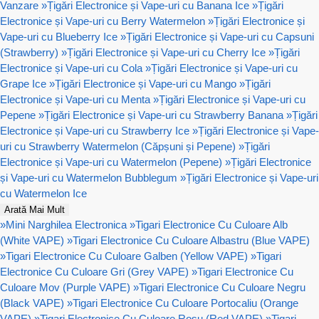
Vanzare
»
Țigări Electronice și Vape-uri cu Banana Ice
»
Țigări
Electronice și Vape-uri cu Berry Watermelon
»
Țigări Electronice și
Vape-uri cu Blueberry Ice
»
Țigări Electronice și Vape-uri cu Capsuni
(Strawberry)
»
Țigări Electronice și Vape-uri cu Cherry Ice
»
Țigări
Electronice și Vape-uri cu Cola
»
Țigări Electronice și Vape-uri cu
Grape Ice
»
Țigări Electronice și Vape-uri cu Mango
»
Țigări
Electronice și Vape-uri cu Menta
»
Țigări Electronice și Vape-uri cu
Pepene
»
Țigări Electronice și Vape-uri cu Strawberry Banana
»
Țigări
Electronice și Vape-uri cu Strawberry Ice
»
Țigări Electronice și Vape-
uri cu Strawberry Watermelon (Căpșuni și Pepene)
»
Țigări
Electronice și Vape-uri cu Watermelon (Pepene)
»
Țigări Electronice
și Vape-uri cu Watermelon Bubblegum
»
Țigări Electronice și Vape-uri
cu Watermelon Ice
Arată Mai Mult
»
Mini Narghilea Electronica
»
Tigari Electronice Cu Culoare Alb
(White VAPE)
»
Tigari Electronice Cu Culoare Albastru (Blue VAPE)
»
Tigari Electronice Cu Culoare Galben (Yellow VAPE)
»
Tigari
Electronice Cu Culoare Gri (Grey VAPE)
»
Tigari Electronice Cu
Culoare Mov (Purple VAPE)
»
Tigari Electronice Cu Culoare Negru
(Black VAPE)
»
Tigari Electronice Cu Culoare Portocaliu (Orange
VAPE)
»
Tigari Electronice Cu Culoare Rosu (Red VAPE)
»
Tigari