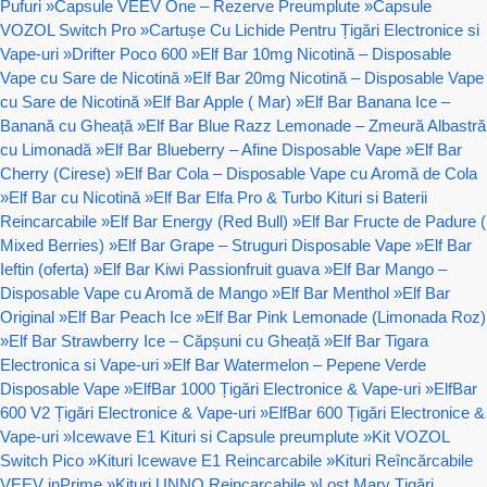
Pufuri
»
Capsule VEEV One – Rezerve Preumplute
»
Capsule
VOZOL Switch Pro
»
Cartușe Cu Lichide Pentru Țigări Electronice si
Vape-uri
»
Drifter Poco 600
»
Elf Bar 10mg Nicotină – Disposable
Vape cu Sare de Nicotină
»
Elf Bar 20mg Nicotină – Disposable Vape
cu Sare de Nicotină
»
Elf Bar Apple ( Mar)
»
Elf Bar Banana Ice –
Banană cu Gheață
»
Elf Bar Blue Razz Lemonade – Zmeură Albastră
cu Limonadă
»
Elf Bar Blueberry – Afine Disposable Vape
»
Elf Bar
Cherry (Cirese)
»
Elf Bar Cola – Disposable Vape cu Aromă de Cola
»
Elf Bar cu Nicotină
»
Elf Bar Elfa Pro & Turbo Kituri si Baterii
Reincarcabile
»
Elf Bar Energy (Red Bull)
»
Elf Bar Fructe de Padure (
Mixed Berries)
»
Elf Bar Grape – Struguri Disposable Vape
»
Elf Bar
Ieftin (oferta)
»
Elf Bar Kiwi Passionfruit guava
»
Elf Bar Mango –
Disposable Vape cu Aromă de Mango
»
Elf Bar Menthol
»
Elf Bar
Original
»
Elf Bar Peach Ice
»
Elf Bar Pink Lemonade (Limonada Roz)
»
Elf Bar Strawberry Ice – Căpșuni cu Gheață
»
Elf Bar Tigara
Electronica si Vape-uri
»
Elf Bar Watermelon – Pepene Verde
Disposable Vape
»
ElfBar 1000 Țigări Electronice & Vape-uri
»
ElfBar
600 V2 Țigări Electronice & Vape-uri
»
ElfBar 600 Țigări Electronice &
Vape-uri
»
Icewave E1 Kituri si Capsule preumplute
»
Kit VOZOL
Switch Pico
»
Kituri Icewave E1 Reincarcabile
»
Kituri Reîncărcabile
VEEV inPrime
»
Kituri UNNO Reincarcabile
»
Lost Mary Țigări