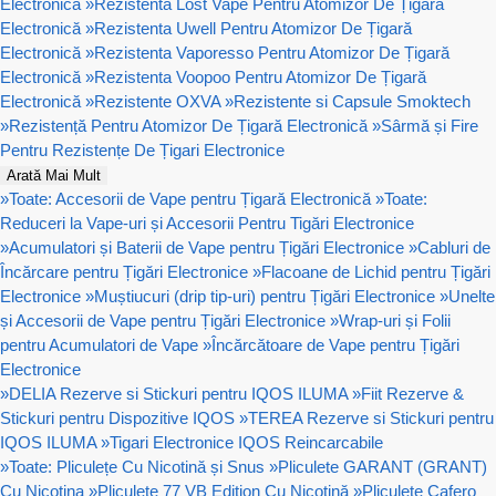
Electronică
»
Rezistenta Lost Vape Pentru Atomizor De Țigară
Electronică
»
Rezistenta Uwell Pentru Atomizor De Țigară
Electronică
»
Rezistenta Vaporesso Pentru Atomizor De Țigară
Electronică
»
Rezistenta Voopoo Pentru Atomizor De Țigară
Electronică
»
Rezistente OXVA
»
Rezistente si Capsule Smoktech
»
Rezistență Pentru Atomizor De Țigară Electronică
»
Sârmă și Fire
Pentru Rezistențe De Țigari Electronice
Arată Mai Mult
»
Toate: Accesorii de Vape pentru Țigară Electronică
»
Toate:
Reduceri la Vape-uri și Accesorii Pentru Tigări Electronice
»
Acumulatori și Baterii de Vape pentru Țigări Electronice
»
Cabluri de
Încărcare pentru Țigări Electronice
»
Flacoane de Lichid pentru Țigări
Electronice
»
Muștiucuri (drip tip-uri) pentru Țigări Electronice
»
Unelte
și Accesorii de Vape pentru Țigări Electronice
»
Wrap-uri și Folii
pentru Acumulatori de Vape
»
Încărcătoare de Vape pentru Țigări
Electronice
»
DELIA Rezerve si Stickuri pentru IQOS ILUMA
»
Fiit Rezerve &
Stickuri pentru Dispozitive IQOS
»
TEREA Rezerve si Stickuri pentru
IQOS ILUMA
»
Tigari Electronice IQOS Reincarcabile
»
Toate: Pliculețe Cu Nicotină și Snus
»
Pliculete GARANT (GRANT)
Cu Nicotina
»
Pliculețe 77 VB Edition Cu Nicotină
»
Pliculețe Cafero