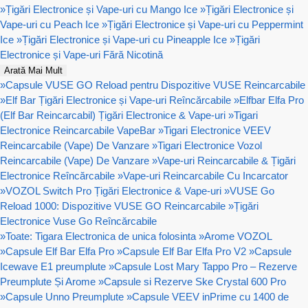
»
Țigări Electronice și Vape-uri cu Mango Ice
»
Țigări Electronice și
Vape-uri cu Peach Ice
»
Țigări Electronice și Vape-uri cu Peppermint
Ice
»
Țigări Electronice și Vape-uri cu Pineapple Ice
»
Țigări
Electronice și Vape-uri Fără Nicotină
Arată Mai Mult
»
Capsule VUSE GO Reload pentru Dispozitive VUSE Reincarcabile
»
Elf Bar Țigări Electronice și Vape-uri Reîncărcabile
»
Elfbar Elfa Pro
(Elf Bar Reincarcabil) Țigări Electronice & Vape-uri
»
Tigari
Electronice Reincarcabile VapeBar
»
Tigari Electronice VEEV
Reincarcabile (Vape) De Vanzare
»
Tigari Electronice Vozol
Reincarcabile (Vape) De Vanzare
»
Vape-uri Reincarcabile & Țigări
Electronice Reîncărcabile
»
Vape-uri Reincarcabile Cu Incarcator
»
VOZOL Switch Pro Țigări Electronice & Vape-uri
»
VUSE Go
Reload 1000: Dispozitive VUSE GO Reincarcabile
»
Țigări
Electronice Vuse Go Reîncărcabile
»
Toate: Tigara Electronica de unica folosinta
»
Arome VOZOL
»
Capsule Elf Bar Elfa Pro
»
Capsule Elf Bar Elfa Pro V2
»
Capsule
Icewave E1 preumplute
»
Capsule Lost Mary Tappo Pro – Rezerve
Preumplute Și Arome
»
Capsule si Rezerve Ske Crystal 600 Pro
»
Capsule Unno Preumplute
»
Capsule VEEV inPrime cu 1400 de