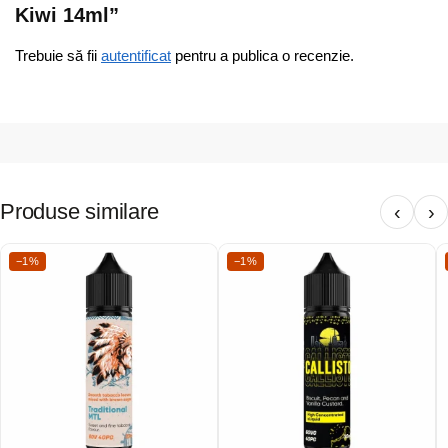
Kiwi 14ml”
Trebuie să fii
autentificat
pentru a publica o recenzie.
Produse similare
‹
›
−1%
−1%