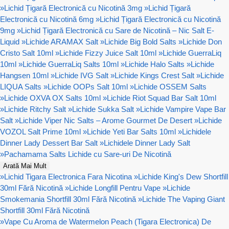
»
Lichid Țigară Electronică cu Nicotină 3mg
»
Lichid Țigară
Electronică cu Nicotină 6mg
»
Lichid Țigară Electronică cu Nicotină
9mg
»
Lichid Țigară Electronică cu Sare de Nicotină – Nic Salt E-
Liquid
»
Lichide ARAMAX Salt
»
Lichide Big Bold Salts
»
Lichide Don
Cristo Salt 10ml
»
Lichide Fizzy Juice Salt 10ml
»
Lichide GuerraLiq
10ml
»
Lichide GuerraLiq Salts 10ml
»
Lichide Halo Salts
»
Lichide
Hangsen 10ml
»
Lichide IVG Salt
»
Lichide Kings Crest Salt
»
Lichide
LIQUA Salts
»
Lichide OOPs Salt 10ml
»
Lichide OSSEM Salts
»
Lichide OXVA OX Salts 10ml
»
Lichide Riot Squad Bar Salt 10ml
»
Lichide Ritchy Salt
»
Lichide Sukka Salt
»
Lichide Vampire Vape Bar
Salt
»
Lichide Viper Nic Salts – Arome Gourmet De Desert
»
Lichide
VOZOL Salt Prime 10ml
»
Lichide Yeti Bar Salts 10ml
»
Lichidele
Dinner Lady Dessert Bar Salt
»
Lichidele Dinner Lady Salt
»
Pachamama Salts Lichide cu Sare-uri De Nicotină
Arată Mai Mult
»
Lichid Tigara Electronica Fara Nicotina
»
Lichide King's Dew Shortfill
30ml Fără Nicotină
»
Lichide Longfill Pentru Vape
»
Lichide
Smokemania Shortfill 30ml Fără Nicotină
»
Lichide The Vaping Giant
Shortfill 30ml Fără Nicotină
»
Vape Cu Aroma de Watermelon Peach (Tigara Electronica) De