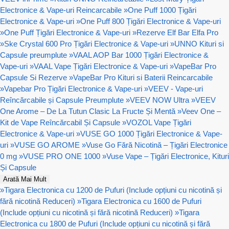
Electronice & Vape-uri Reincarcabile
»
One Puff 1000 Țigări
Electronice & Vape-uri
»
One Puff 800 Țigări Electronice & Vape-uri
»
One Puff Țigări Electronice & Vape-uri
»
Rezerve Elf Bar Elfa Pro
»
Ske Crystal 600 Pro Țigări Electronice & Vape-uri
»
UNNO Kituri si
Capsule preumplute
»
VAAL AOP Bar 1000 Țigări Electronice &
Vape-uri
»
VAAL Vape Țigări Electronice & Vape-uri
»
VapeBar Pro
Capsule Si Rezerve
»
VapeBar Pro Kituri si Baterii Reincarcabile
»
Vapebar Pro Țigări Electronice & Vape-uri
»
VEEV - Vape-uri
Reîncărcabile și Capsule Preumplute
»
VEEV NOW Ultra
»
VEEV
One Arome – De La Tutun Clasic La Fructe Și Mentă
»
Veev One –
Kit de Vape Reîncărcabil Și Capsule
»
VOZOL Vape Țigări
Electronice & Vape-uri
»
VUSE GO 1000 Țigări Electronice & Vape-
uri
»
VUSE GO AROME
»
Vuse Go Fără Nicotină – Țigări Electronice
0 mg
»
VUSE PRO ONE 1000
»
Vuse Vape – Țigări Electronice, Kituri
Și Capsule
Arată Mai Mult
»
Tigara Electronica cu 1200 de Pufuri (Include opțiuni cu nicotină și
fără nicotină Reduceri)
»
Tigara Electronica cu 1600 de Pufuri
(Include opțiuni cu nicotină și fără nicotină Reduceri)
»
Tigara
Electronica cu 1800 de Pufuri (Include opțiuni cu nicotină și fără