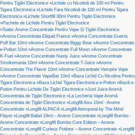
Pentru Țigări Electronice
»
Lichide cu Nicotină de 100 ml Pentru
Tigara Electronica
»
Lichide Fara Nicotină de 100 ml Pentru Tigara
Electronica
»
Lichide Shortfill 30ml Pentru Țigări Electronice
»
Pachete de Lichide Pentru Țigări Electronice
»
Toate: Arome Concentrate Pentru Vape Și Țigări Electronice
»
Aroma Concentrata Eliquid France
»
Aroma Concentrata Guerra
Puff Bar 10ml
»
Arome Concentrate Biggy Bear
»
Arome Concentrate
e-Potion 10ml
»
Arome Concentrate Full Moon
»
Arome Concentrate
K-Fuel
»
Arome Concentrate Nasty Juice
»
Arome Concentrate
Smokemania 10ml
»
Arome Concentrate T-Juice
»
Arome
Concentrate The Flavor 10ml
»
Arome Concentrate Vampire Vape
»
Arome Concentrate VapeBar 10ml
»
Baza Lichid Cu Nicotina Pentru
Tigara Electronica
»
Baza Lichid Tigara Electronica e-Potion
»
Bază e-
Potion Pentru Lichide De Țigări Electronice
»
Just Juice Aromă
Concentrata de Țigări Electronice
»
La Lechería Vape Aromă
Concentrata de Țigări Electronice
»
Longfill Aisu 10ml - Arome
Concentrate
»
Longfill ALPACA
»
Longfill Atemporal by The Mind
Flayer
»
Longfill Babel 24ml – Arome Concentrate
»
Longfill Bombo -
Arome Concentrate
»
Longfill Bombo Core Edition – Arome
Concentrate
»
Longfill Curieux Potions – Arome Concentrate
»
Longfill