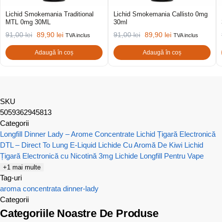
Lichid Smokemania Traditional
Lichid Smokemania Callisto 0mg
MTL 0mg 30ML
30ml
91,00
lei
89,90
lei
91,00
lei
89,90
lei
TVA inclus
TVA inclus
Adaugă în coș
Adaugă în coș
SKU
5059362945813
Categorii
Longfill Dinner Lady – Arome Concentrate
Lichid Țigară Electronică
DTL – Direct To Lung E-Liquid
Lichide Cu Aromă De Kiwi
Lichid
Țigară Electronică cu Nicotină 3mg
Lichide Longfill Pentru Vape
+1 mai multe
Tag-uri
aroma concentrata
dinner-lady
Categorii
Categoriile Noastre De Produse