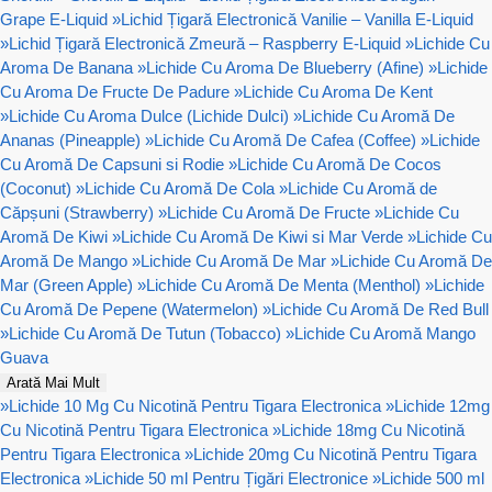
Grape E-Liquid
»
Lichid Țigară Electronică Vanilie – Vanilla E-Liquid
»
Lichid Țigară Electronică Zmeură – Raspberry E-Liquid
»
Lichide Cu
Aroma De Banana
»
Lichide Cu Aroma De Blueberry (Afine)
»
Lichide
Cu Aroma De Fructe De Padure
»
Lichide Cu Aroma De Kent
»
Lichide Cu Aroma Dulce (Lichide Dulci)
»
Lichide Cu Aromă De
Ananas (Pineapple)
»
Lichide Cu Aromă De Cafea (Coffee)
»
Lichide
Cu Aromă De Capsuni si Rodie
»
Lichide Cu Aromă De Cocos
(Coconut)
»
Lichide Cu Aromă De Cola
»
Lichide Cu Aromă de
Căpșuni (Strawberry)
»
Lichide Cu Aromă De Fructe
»
Lichide Cu
Aromă De Kiwi
»
Lichide Cu Aromă De Kiwi si Mar Verde
»
Lichide Cu
Aromă De Mango
»
Lichide Cu Aromă De Mar
»
Lichide Cu Aromă De
Mar (Green Apple)
»
Lichide Cu Aromă De Menta (Menthol)
»
Lichide
Cu Aromă De Pepene (Watermelon)
»
Lichide Cu Aromă De Red Bull
»
Lichide Cu Aromă De Tutun (Tobacco)
»
Lichide Cu Aromă Mango
Guava
Arată Mai Mult
»
Lichide 10 Mg Cu Nicotină Pentru Tigara Electronica
»
Lichide 12mg
Cu Nicotină Pentru Tigara Electronica
»
Lichide 18mg Cu Nicotină
Pentru Tigara Electronica
»
Lichide 20mg Cu Nicotină Pentru Tigara
Electronica
»
Lichide 50 ml Pentru Țigări Electronice
»
Lichide 500 ml