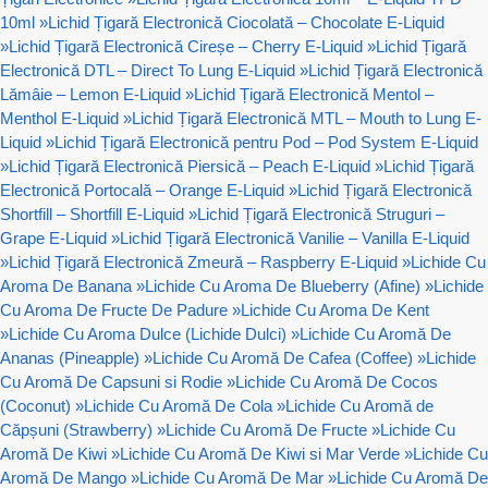
10ml
»
Lichid Țigară Electronică Ciocolată – Chocolate E-Liquid
»
Lichid Țigară Electronică Cireșe – Cherry E-Liquid
»
Lichid Țigară
Electronică DTL – Direct To Lung E-Liquid
»
Lichid Țigară Electronică
Lămâie – Lemon E-Liquid
»
Lichid Țigară Electronică Mentol –
Menthol E-Liquid
»
Lichid Țigară Electronică MTL – Mouth to Lung E-
Liquid
»
Lichid Țigară Electronică pentru Pod – Pod System E-Liquid
»
Lichid Țigară Electronică Piersică – Peach E-Liquid
»
Lichid Țigară
Electronică Portocală – Orange E-Liquid
»
Lichid Țigară Electronică
Shortfill – Shortfill E-Liquid
»
Lichid Țigară Electronică Struguri –
Grape E-Liquid
»
Lichid Țigară Electronică Vanilie – Vanilla E-Liquid
»
Lichid Țigară Electronică Zmeură – Raspberry E-Liquid
»
Lichide Cu
Aroma De Banana
»
Lichide Cu Aroma De Blueberry (Afine)
»
Lichide
Cu Aroma De Fructe De Padure
»
Lichide Cu Aroma De Kent
»
Lichide Cu Aroma Dulce (Lichide Dulci)
»
Lichide Cu Aromă De
Ananas (Pineapple)
»
Lichide Cu Aromă De Cafea (Coffee)
»
Lichide
Cu Aromă De Capsuni si Rodie
»
Lichide Cu Aromă De Cocos
(Coconut)
»
Lichide Cu Aromă De Cola
»
Lichide Cu Aromă de
Căpșuni (Strawberry)
»
Lichide Cu Aromă De Fructe
»
Lichide Cu
Aromă De Kiwi
»
Lichide Cu Aromă De Kiwi si Mar Verde
»
Lichide Cu
Aromă De Mango
»
Lichide Cu Aromă De Mar
»
Lichide Cu Aromă De