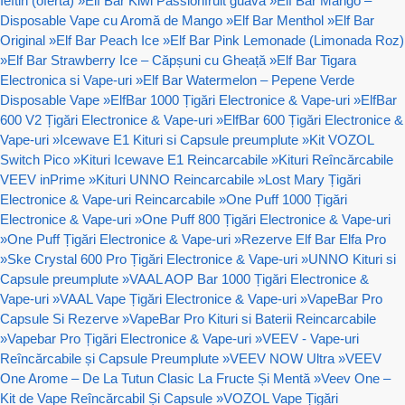
Ieftin (oferta)
»
Elf Bar Kiwi Passionfruit guava
»
Elf Bar Mango –
Disposable Vape cu Aromă de Mango
»
Elf Bar Menthol
»
Elf Bar
Original
»
Elf Bar Peach Ice
»
Elf Bar Pink Lemonade (Limonada Roz)
»
Elf Bar Strawberry Ice – Căpșuni cu Gheață
»
Elf Bar Tigara
Electronica si Vape-uri
»
Elf Bar Watermelon – Pepene Verde
Disposable Vape
»
ElfBar 1000 Țigări Electronice & Vape-uri
»
ElfBar
600 V2 Țigări Electronice & Vape-uri
»
ElfBar 600 Țigări Electronice &
Vape-uri
»
Icewave E1 Kituri si Capsule preumplute
»
Kit VOZOL
Switch Pico
»
Kituri Icewave E1 Reincarcabile
»
Kituri Reîncărcabile
VEEV inPrime
»
Kituri UNNO Reincarcabile
»
Lost Mary Țigări
Electronice & Vape-uri Reincarcabile
»
One Puff 1000 Țigări
Electronice & Vape-uri
»
One Puff 800 Țigări Electronice & Vape-uri
»
One Puff Țigări Electronice & Vape-uri
»
Rezerve Elf Bar Elfa Pro
»
Ske Crystal 600 Pro Țigări Electronice & Vape-uri
»
UNNO Kituri si
Capsule preumplute
»
VAAL AOP Bar 1000 Țigări Electronice &
Vape-uri
»
VAAL Vape Țigări Electronice & Vape-uri
»
VapeBar Pro
Capsule Si Rezerve
»
VapeBar Pro Kituri si Baterii Reincarcabile
»
Vapebar Pro Țigări Electronice & Vape-uri
»
VEEV - Vape-uri
Reîncărcabile și Capsule Preumplute
»
VEEV NOW Ultra
»
VEEV
One Arome – De La Tutun Clasic La Fructe Și Mentă
»
Veev One –
Kit de Vape Reîncărcabil Și Capsule
»
VOZOL Vape Țigări