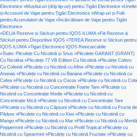
Electronice
»
Muștiucuri (drip tip-uri) pentru Țigări Electronice
»
Unelte
și Accesorii de Vape pentru Țigări Electronice
»
Wrap-uri și Folii
pentru Acumulatori de Vape
»
Încărcătoare de Vape pentru Țigări
Electronice
»
DELIA Rezerve si Stickuri pentru IQOS ILUMA
»
Fiit Rezerve &
Stickuri pentru Dispozitive IQOS
»
TEREA Rezerve si Stickuri pentru
IQOS ILUMA
»
Tigari Electronice IQOS Reincarcabile
»
Toate: Pliculețe Cu Nicotină și Snus
»
Pliculete GARANT (GRANT)
Cu Nicotina
»
Pliculețe 77 VB Edition Cu Nicotină
»
Pliculețe Cafero
Cu Cofeină
»
Pliculețe cu Nicotină cu Afine
»
Pliculețe cu Nicotină cu
Ananas
»
Pliculețe cu Nicotină cu Banana
»
Pliculețe cu Nicotină cu
Cafea
»
Pliculețe cu Nicotină cu Cocos
»
Pliculețe cu Nicotină cu Cola
»
Pliculețe cu Nicotină cu Concentrație Foarte Tare
»
Pliculețe cu
Nicotină cu Concentrație Medie
»
Pliculețe cu Nicotină cu
Concentrație Mică
»
Pliculețe cu Nicotină cu Concentrație Tare
»
Pliculețe cu Nicotină cu Căpșuni
»
Pliculețe cu Nicotină cu Fructe de
Pădure
»
Pliculețe cu Nicotină cu Kiwi
»
Pliculețe cu Nicotină cu
Mango
»
Pliculețe cu Nicotină cu Mar
»
Pliculețe cu Nicotină cu Mentă
Peppermint
»
Pliculețe cu Nicotină cu Profil Tropical
»
Pliculețe cu
Nicotină cu Spearmint
»
Pliculețe cu Nicotină Fructate
»
Pliculețe cu