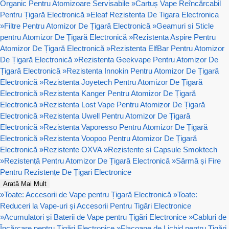
Organic Pentru Atomizoare Servisabile
»
Cartuș Vape Reîncărcabil
Pentru Țigară Electronică
»
Eleaf Rezistenta De Tigara Electronica
»
Filtre Pentru Atomizor De Țigară Electronică
»
Geamuri si Sticle
pentru Atomizor De Țigară Electronică
»
Rezistenta Aspire Pentru
Atomizor De Țigară Electronică
»
Rezistenta ElfBar Pentru Atomizor
De Țigară Electronică
»
Rezistenta Geekvape Pentru Atomizor De
Țigară Electronică
»
Rezistenta Innokin Pentru Atomizor De Țigară
Electronică
»
Rezistenta Joyetech Pentru Atomizor De Țigară
Electronică
»
Rezistenta Kanger Pentru Atomizor De Țigară
Electronică
»
Rezistenta Lost Vape Pentru Atomizor De Țigară
Electronică
»
Rezistenta Uwell Pentru Atomizor De Țigară
Electronică
»
Rezistenta Vaporesso Pentru Atomizor De Țigară
Electronică
»
Rezistenta Voopoo Pentru Atomizor De Țigară
Electronică
»
Rezistente OXVA
»
Rezistente si Capsule Smoktech
»
Rezistență Pentru Atomizor De Țigară Electronică
»
Sârmă și Fire
Pentru Rezistențe De Țigari Electronice
Arată Mai Mult
»
Toate: Accesorii de Vape pentru Țigară Electronică
»
Toate:
Reduceri la Vape-uri și Accesorii Pentru Tigări Electronice
»
Acumulatori și Baterii de Vape pentru Țigări Electronice
»
Cabluri de
Încărcare pentru Țigări Electronice
»
Flacoane de Lichid pentru Țigări