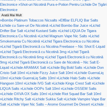
Electronice
»
Shot-uri Nicotină Pura e-Potion Pentru Lichide De Țigări
Electronice
Arată Mai Mult
»
Bombo Platinum Tobaccos Nicsalts
»
ElfBar ELFLIQ Bar Salts
Lichide cu Sare-uri De Nicotină
»
Lichid Bombo Bar Juice
»
Lichid
Drifter Bar Salt
»
Lichid Kustard Salts
»
Lichid LIQUA De Tigara
Electronica Cu Nicotină
»
Lichid Magnum Vape Nic Salts
»
Lichid
Smokemania Cu Nicotină
»
Lichid Tigara Electronica cu Nicotina
»
Lichid Țigară Electronică cu Nicotina Freebase – Nic Shot E-Liquid
»
Lichid Țigară Electronică cu Nicotină 3mg
»
Lichid Țigară
Electronică cu Nicotină 6mg
»
Lichid Țigară Electronică cu Nicotină
9mg
»
Lichid Țigară Electronică cu Sare de Nicotină – Nic Salt E-
Liquid
»
Lichide ARAMAX Salt
»
Lichide Big Bold Salts
»
Lichide Don
Cristo Salt 10ml
»
Lichide Fizzy Juice Salt 10ml
»
Lichide GuerraLiq
10ml
»
Lichide GuerraLiq Salts 10ml
»
Lichide Halo Salts
»
Lichide
Hangsen 10ml
»
Lichide IVG Salt
»
Lichide Kings Crest Salt
»
Lichide
LIQUA Salts
»
Lichide OOPs Salt 10ml
»
Lichide OSSEM Salts
»
Lichide OXVA OX Salts 10ml
»
Lichide Riot Squad Bar Salt 10ml
»
Lichide Ritchy Salt
»
Lichide Sukka Salt
»
Lichide Vampire Vape Bar
Salt
»
Lichide Viper Nic Salts – Arome Gourmet De Desert
»
Lichide