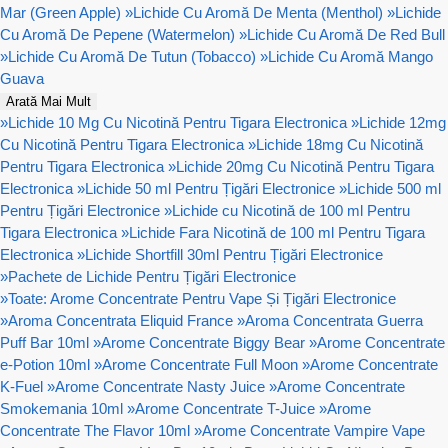
Mar (Green Apple)
»
Lichide Cu Aromă De Menta (Menthol)
»
Lichide
Cu Aromă De Pepene (Watermelon)
»
Lichide Cu Aromă De Red Bull
»
Lichide Cu Aromă De Tutun (Tobacco)
»
Lichide Cu Aromă Mango
Guava
Arată Mai Mult
»
Lichide 10 Mg Cu Nicotină Pentru Tigara Electronica
»
Lichide 12mg
Cu Nicotină Pentru Tigara Electronica
»
Lichide 18mg Cu Nicotină
Pentru Tigara Electronica
»
Lichide 20mg Cu Nicotină Pentru Tigara
Electronica
»
Lichide 50 ml Pentru Țigări Electronice
»
Lichide 500 ml
Pentru Țigări Electronice
»
Lichide cu Nicotină de 100 ml Pentru
Tigara Electronica
»
Lichide Fara Nicotină de 100 ml Pentru Tigara
Electronica
»
Lichide Shortfill 30ml Pentru Țigări Electronice
»
Pachete de Lichide Pentru Țigări Electronice
»
Toate: Arome Concentrate Pentru Vape Și Țigări Electronice
»
Aroma Concentrata Eliquid France
»
Aroma Concentrata Guerra
Puff Bar 10ml
»
Arome Concentrate Biggy Bear
»
Arome Concentrate
e-Potion 10ml
»
Arome Concentrate Full Moon
»
Arome Concentrate
K-Fuel
»
Arome Concentrate Nasty Juice
»
Arome Concentrate
Smokemania 10ml
»
Arome Concentrate T-Juice
»
Arome
Concentrate The Flavor 10ml
»
Arome Concentrate Vampire Vape