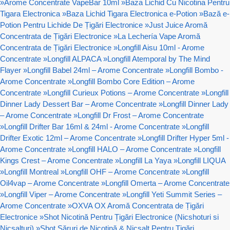
»
Arome Concentrate VapeBar 10ml
»
Baza Lichid Cu Nicotina Pentru
Tigara Electronica
»
Baza Lichid Tigara Electronica e-Potion
»
Bază e-
Potion Pentru Lichide De Țigări Electronice
»
Just Juice Aromă
Concentrata de Țigări Electronice
»
La Lechería Vape Aromă
Concentrata de Țigări Electronice
»
Longfill Aisu 10ml - Arome
Concentrate
»
Longfill ALPACA
»
Longfill Atemporal by The Mind
Flayer
»
Longfill Babel 24ml – Arome Concentrate
»
Longfill Bombo -
Arome Concentrate
»
Longfill Bombo Core Edition – Arome
Concentrate
»
Longfill Curieux Potions – Arome Concentrate
»
Longfill
Dinner Lady Dessert Bar – Arome Concentrate
»
Longfill Dinner Lady
– Arome Concentrate
»
Longfill Dr Frost – Arome Concentrate
»
Longfill Drifter Bar 16ml & 24ml - Arome Concentrate
»
Longfill
Drifter Exotic 12ml – Arome Concentrate
»
Longfill Drifter Hyper 5ml -
Arome Concentrate
»
Longfill HALO – Arome Concentrate
»
Longfill
Kings Crest – Arome Concentrate
»
Longfill La Yaya
»
Longfill LIQUA
»
Longfill Montreal
»
Longfill OHF – Arome Concentrate
»
Longfill
Oil4vap – Arome Concentrate
»
Longfill Omerta – Arome Concentrate
»
Longfill Viper – Arome Concentrate
»
Longfill Yeti Summit Series –
Arome Concentrate
»
OXVA OX Aromă Concentrata de Țigări
Electronice
»
Shot Nicotină Pentru Țigări Electronice (Nicshoturi si
Nicsalturi)
»
Shot Săruri de Nicotină & Nicsalt Pentru Țigări