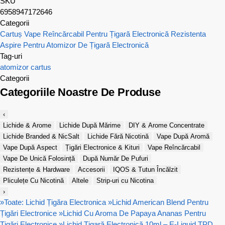
SKU
6958947172646
Categorii
Cartuș Vape Reîncărcabil Pentru Țigară Electronică
Rezistenta
Aspire Pentru Atomizor De Țigară Electronică
Tag-uri
atomizor
cartus
Categorii
Categoriile Noastre De Produse
‹
Lichide & Arome
Lichide După Mărime
DIY & Arome Concentrate
Lichide Branded & NicSalt
Lichide Fără Nicotină
Vape După Aromă
Vape După Aspect
Țigări Electronice & Kituri
Vape Reîncărcabil
Vape De Unică Folosință
După Număr De Pufuri
Rezistențe & Hardware
Accesorii
IQOS & Tutun Încălzit
Pliculețe Cu Nicotină
Altele
Strip-uri cu Nicotina
›
»
Toate: Lichid Țigăra Electronica
»
Lichid American Blend Pentru
Țigări Electronice
»
Lichid Cu Aroma De Papaya Ananas Pentru
Țigări Electronice
»
Lichid Țigară Electronică 10ml – E-Liquid TPD