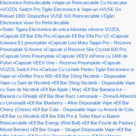
Electronice Reîncărcabile
»
Vape-uri Reincarcabile Cu Incarcator
»
VOZOL Switch Pro Țigări Electronice & Vape-uri
»
VUSE Go
Reload 1000: Dispozitive VUSE GO Reincarcabile
»
Țigări
Electronice Vuse Go Reîncărcabile
»
Toate: Tigara Electronica de unica folosinta
»
Arome VOZOL
»
Capsule Elf Bar Elfa Pro
»
Capsule Elf Bar Elfa Pro V2
»
Capsule
Icewave E1 preumplute
»
Capsule Lost Mary Tappo Pro – Rezerve
Preumplute Și Arome
»
Capsule si Rezerve Ske Crystal 600 Pro
»
Capsule Unno Preumplute
»
Capsule VEEV inPrime cu 1400 de
Pufuri
»
Capsule VEEV One – Rezerve Preumplute
»
Capsule
VOZOL Switch Pro
»
Cartușe Cu Lichide Pentru Țigări Electronice si
Vape-uri
»
Drifter Poco 600
»
Elf Bar 10mg Nicotină – Disposable
Vape cu Sare de Nicotină
»
Elf Bar 20mg Nicotină – Disposable Vape
cu Sare de Nicotină
»
Elf Bar Apple ( Mar)
»
Elf Bar Banana Ice –
Banană cu Gheață
»
Elf Bar Blue Razz Lemonade – Zmeură Albastră
cu Limonadă
»
Elf Bar Blueberry – Afine Disposable Vape
»
Elf Bar
Cherry (Cirese)
»
Elf Bar Cola – Disposable Vape cu Aromă de Cola
»
Elf Bar cu Nicotină
»
Elf Bar Elfa Pro & Turbo Kituri si Baterii
Reincarcabile
»
Elf Bar Energy (Red Bull)
»
Elf Bar Fructe de Padure (
Mixed Berries)
»
Elf Bar Grape – Struguri Disposable Vape
»
Elf Bar