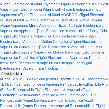
»
Tigari Electronice si Kituri Joyetech
»
Tigari Electronice si Kituri Lost
Vape
»
Tigari Electronice si Kituri Uwell
»
Tigari Electronice si Kituri
Vaporesso
»
Tigari Electronice si Kituri VOOPOO
»
Tigari Electronice
si Kituri VOZOL
»
Tigari Electronice si Kituri VUSE
»
Vape Pen-uri
»
Vape Vaporesso Mini
»
Vape-uri cu Nicotină
»
Țigări Electronice și
Vape-uri cu Apple Ice
»
Țigări Electronice și Vape-uri cu Cherry Cola
»
Țigări Electronice și Vape-uri cu Cola Ice la e-Potion
»
Țigări
Electronice și Vape-uri cu Cotton Candy Ice
»
Țigări Electronice și
Vape-uri cu Guava Ice
»
Țigări Electronice și Vape-uri cu Ice Mint
»
Țigări Electronice și Vape-uri cu Mango Ice
»
Țigări Electronice și
Vape-uri cu Peach Ice
»
Țigări Electronice și Vape-uri cu Peppermint
Ice
»
Țigări Electronice și Vape-uri cu Pineapple Ice
»
Țigări
Electronice și Vape-uri Fără Nicotină
Arată Mai Mult
»
Capsule VUSE GO Reload pentru Dispozitive VUSE Reincarcabile
»
Elf Bar Țigări Electronice și Vape-uri Reîncărcabile
»
Elfbar Elfa Pro
(Elf Bar Reincarcabil) Țigări Electronice & Vape-uri
»
Tigari
Electronice Reincarcabile VapeBar
»
Tigari Electronice VEEV
Reincarcabile (Vape) De Vanzare
»
Tigari Electronice Vozol
Reincarcabile (Vape) De Vanzare
»
Vape-uri Reincarcabile & Țigări