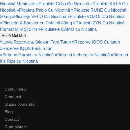
Nicotină Mentolate
»
Pliculețe Cuba Cu Nicotină
»
Pliculețe KILLA Cu
Nicotină
»
Pliculețe Pablo Cu Nicotină
»
Pliculețe RUNE Cu Nicotină
20mg
»
Pliculețe VELO Cu Nicotină
»
Pliculețe VOZOL Cu Nicotină
»
Pliculețe X-Booster cu Cofeină 80mg
»
Pliculețe ZYN Cu Nicotină –
Format Mini Și Slim
»
Pliculețele CAMO cu Nicotină
Arată Mai Mult
»
Levia Rezerve & Stickuri Fara Tutun
»
Rezerve IQOS Cu tutun
»
Rezerve IQOS Fara Tutun
»
Strip-uri Garant cu Nicotină
»
Strip-uri Iceberg cu Nicotină
»
Strip-uri
It's Rips cu Nicotină
Ajutor
Contul meu
Comenzi
Status comanda
Blog
Contact
Cum platesc