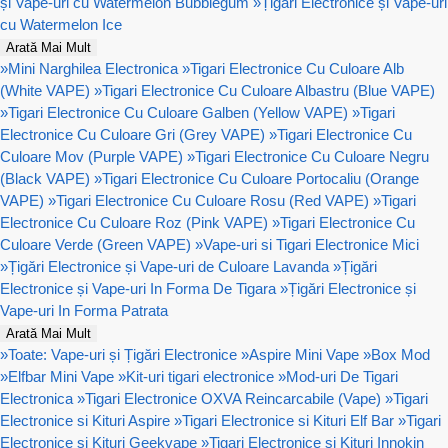
și Vape-uri cu Watermelon Bubblegum
»
Țigări Electronice și Vape-uri
cu Watermelon Ice
Arată Mai Mult
»
Mini Narghilea Electronica
»
Tigari Electronice Cu Culoare Alb
(White VAPE)
»
Tigari Electronice Cu Culoare Albastru (Blue VAPE)
»
Tigari Electronice Cu Culoare Galben (Yellow VAPE)
»
Tigari
Electronice Cu Culoare Gri (Grey VAPE)
»
Tigari Electronice Cu
Culoare Mov (Purple VAPE)
»
Tigari Electronice Cu Culoare Negru
(Black VAPE)
»
Tigari Electronice Cu Culoare Portocaliu (Orange
VAPE)
»
Tigari Electronice Cu Culoare Rosu (Red VAPE)
»
Tigari
Electronice Cu Culoare Roz (Pink VAPE)
»
Tigari Electronice Cu
Culoare Verde (Green VAPE)
»
Vape-uri si Tigari Electronice Mici
»
Țigări Electronice și Vape-uri de Culoare Lavanda
»
Țigări
Electronice și Vape-uri In Forma De Tigara
»
Țigări Electronice și
Vape-uri In Forma Patrata
Arată Mai Mult
»
Toate: Vape-uri și Țigări Electronice
»
Aspire Mini Vape
»
Box Mod
»
Elfbar Mini Vape
»
Kit-uri tigari electronice
»
Mod-uri De Tigari
Electronica
»
Tigari Electronice OXVA Reincarcabile (Vape)
»
Tigari
Electronice si Kituri Aspire
»
Tigari Electronice si Kituri Elf Bar
»
Tigari
Electronice si Kituri Geekvape
»
Tigari Electronice si Kituri Innokin