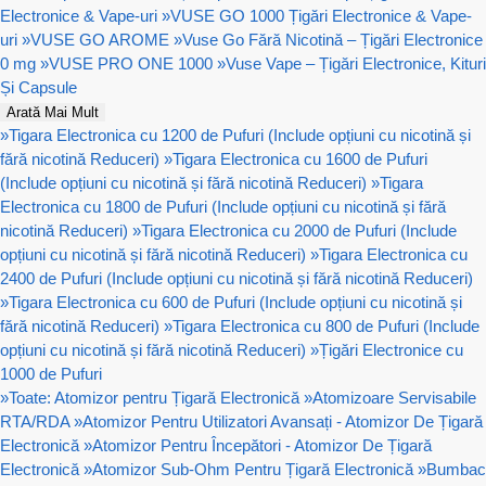
Electronice & Vape-uri
»
VUSE GO 1000 Țigări Electronice & Vape-
uri
»
VUSE GO AROME
»
Vuse Go Fără Nicotină – Țigări Electronice
0 mg
»
VUSE PRO ONE 1000
»
Vuse Vape – Țigări Electronice, Kituri
Și Capsule
Arată Mai Mult
»
Tigara Electronica cu 1200 de Pufuri (Include opțiuni cu nicotină și
fără nicotină Reduceri)
»
Tigara Electronica cu 1600 de Pufuri
(Include opțiuni cu nicotină și fără nicotină Reduceri)
»
Tigara
Electronica cu 1800 de Pufuri (Include opțiuni cu nicotină și fără
nicotină Reduceri)
»
Tigara Electronica cu 2000 de Pufuri (Include
opțiuni cu nicotină și fără nicotină Reduceri)
»
Tigara Electronica cu
2400 de Pufuri (Include opțiuni cu nicotină și fără nicotină Reduceri)
»
Tigara Electronica cu 600 de Pufuri (Include opțiuni cu nicotină și
fără nicotină Reduceri)
»
Tigara Electronica cu 800 de Pufuri (Include
opțiuni cu nicotină și fără nicotină Reduceri)
»
Țigări Electronice cu
1000 de Pufuri
»
Toate: Atomizor pentru Țigară Electronică
»
Atomizoare Servisabile
RTA/RDA
»
Atomizor Pentru Utilizatori Avansați - Atomizor De Țigară
Electronică
»
Atomizor Pentru Începători - Atomizor De Țigară
Electronică
»
Atomizor Sub-Ohm Pentru Țigară Electronică
»
Bumbac