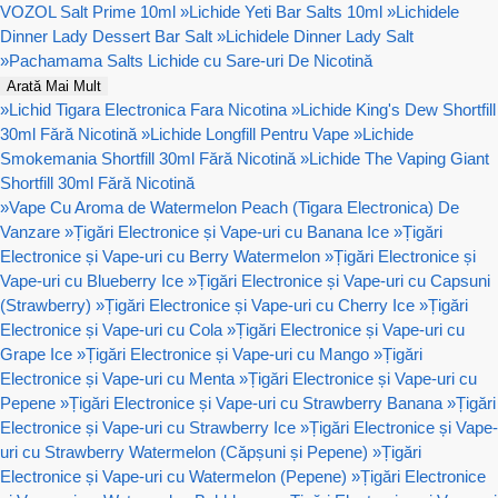
VOZOL Salt Prime 10ml
»
Lichide Yeti Bar Salts 10ml
»
Lichidele
Dinner Lady Dessert Bar Salt
»
Lichidele Dinner Lady Salt
»
Pachamama Salts Lichide cu Sare-uri De Nicotină
Arată Mai Mult
»
Lichid Tigara Electronica Fara Nicotina
»
Lichide King's Dew Shortfill
30ml Fără Nicotină
»
Lichide Longfill Pentru Vape
»
Lichide
Smokemania Shortfill 30ml Fără Nicotină
»
Lichide The Vaping Giant
Shortfill 30ml Fără Nicotină
»
Vape Cu Aroma de Watermelon Peach (Tigara Electronica) De
Vanzare
»
Țigări Electronice și Vape-uri cu Banana Ice
»
Țigări
Electronice și Vape-uri cu Berry Watermelon
»
Țigări Electronice și
Vape-uri cu Blueberry Ice
»
Țigări Electronice și Vape-uri cu Capsuni
(Strawberry)
»
Țigări Electronice și Vape-uri cu Cherry Ice
»
Țigări
Electronice și Vape-uri cu Cola
»
Țigări Electronice și Vape-uri cu
Grape Ice
»
Țigări Electronice și Vape-uri cu Mango
»
Țigări
Electronice și Vape-uri cu Menta
»
Țigări Electronice și Vape-uri cu
Pepene
»
Țigări Electronice și Vape-uri cu Strawberry Banana
»
Țigări
Electronice și Vape-uri cu Strawberry Ice
»
Țigări Electronice și Vape-
uri cu Strawberry Watermelon (Căpșuni și Pepene)
»
Țigări
Electronice și Vape-uri cu Watermelon (Pepene)
»
Țigări Electronice