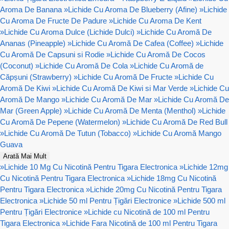
Aroma De Banana
»
Lichide Cu Aroma De Blueberry (Afine)
»
Lichide
Cu Aroma De Fructe De Padure
»
Lichide Cu Aroma De Kent
»
Lichide Cu Aroma Dulce (Lichide Dulci)
»
Lichide Cu Aromă De
Ananas (Pineapple)
»
Lichide Cu Aromă De Cafea (Coffee)
»
Lichide
Cu Aromă De Capsuni si Rodie
»
Lichide Cu Aromă De Cocos
(Coconut)
»
Lichide Cu Aromă De Cola
»
Lichide Cu Aromă de
Căpșuni (Strawberry)
»
Lichide Cu Aromă De Fructe
»
Lichide Cu
Aromă De Kiwi
»
Lichide Cu Aromă De Kiwi si Mar Verde
»
Lichide Cu
Aromă De Mango
»
Lichide Cu Aromă De Mar
»
Lichide Cu Aromă De
Mar (Green Apple)
»
Lichide Cu Aromă De Menta (Menthol)
»
Lichide
Cu Aromă De Pepene (Watermelon)
»
Lichide Cu Aromă De Red Bull
»
Lichide Cu Aromă De Tutun (Tobacco)
»
Lichide Cu Aromă Mango
Guava
Arată Mai Mult
»
Lichide 10 Mg Cu Nicotină Pentru Tigara Electronica
»
Lichide 12mg
Cu Nicotină Pentru Tigara Electronica
»
Lichide 18mg Cu Nicotină
Pentru Tigara Electronica
»
Lichide 20mg Cu Nicotină Pentru Tigara
Electronica
»
Lichide 50 ml Pentru Țigări Electronice
»
Lichide 500 ml
Pentru Țigări Electronice
»
Lichide cu Nicotină de 100 ml Pentru
Tigara Electronica
»
Lichide Fara Nicotină de 100 ml Pentru Tigara