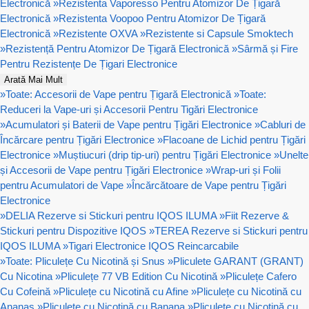
Electronică
»
Rezistenta Vaporesso Pentru Atomizor De Țigară
Electronică
»
Rezistenta Voopoo Pentru Atomizor De Țigară
Electronică
»
Rezistente OXVA
»
Rezistente si Capsule Smoktech
»
Rezistență Pentru Atomizor De Țigară Electronică
»
Sârmă și Fire
Pentru Rezistențe De Țigari Electronice
Arată Mai Mult
»
Toate: Accesorii de Vape pentru Țigară Electronică
»
Toate:
Reduceri la Vape-uri și Accesorii Pentru Tigări Electronice
»
Acumulatori și Baterii de Vape pentru Țigări Electronice
»
Cabluri de
Încărcare pentru Țigări Electronice
»
Flacoane de Lichid pentru Țigări
Electronice
»
Muștiucuri (drip tip-uri) pentru Țigări Electronice
»
Unelte
și Accesorii de Vape pentru Țigări Electronice
»
Wrap-uri și Folii
pentru Acumulatori de Vape
»
Încărcătoare de Vape pentru Țigări
Electronice
»
DELIA Rezerve si Stickuri pentru IQOS ILUMA
»
Fiit Rezerve &
Stickuri pentru Dispozitive IQOS
»
TEREA Rezerve si Stickuri pentru
IQOS ILUMA
»
Tigari Electronice IQOS Reincarcabile
»
Toate: Pliculețe Cu Nicotină și Snus
»
Pliculete GARANT (GRANT)
Cu Nicotina
»
Pliculețe 77 VB Edition Cu Nicotină
»
Pliculețe Cafero
Cu Cofeină
»
Pliculețe cu Nicotină cu Afine
»
Pliculețe cu Nicotină cu
Ananas
»
Pliculețe cu Nicotină cu Banana
»
Pliculețe cu Nicotină cu