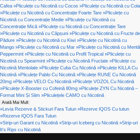
Cafea
»
Pliculețe cu Nicotină cu Cocos
»
Pliculețe cu Nicotină cu Cola
»
Pliculețe cu Nicotină cu Concentrație Foarte Tare
»
Pliculețe cu
Nicotină cu Concentrație Medie
»
Pliculețe cu Nicotină cu
Concentrație Mică
»
Pliculețe cu Nicotină cu Concentrație Tare
»
Pliculețe cu Nicotină cu Căpșuni
»
Pliculețe cu Nicotină cu Fructe de
Pădure
»
Pliculețe cu Nicotină cu Kiwi
»
Pliculețe cu Nicotină cu
Mango
»
Pliculețe cu Nicotină cu Mar
»
Pliculețe cu Nicotină cu Mentă
Peppermint
»
Pliculețe cu Nicotină cu Profil Tropical
»
Pliculețe cu
Nicotină cu Spearmint
»
Pliculețe cu Nicotină Fructate
»
Pliculețe cu
Nicotină Mentolate
»
Pliculețe Cuba Cu Nicotină
»
Pliculețe KILLA Cu
Nicotină
»
Pliculețe Pablo Cu Nicotină
»
Pliculețe RUNE Cu Nicotină
20mg
»
Pliculețe VELO Cu Nicotină
»
Pliculețe VOZOL Cu Nicotină
»
Pliculețe X-Booster cu Cofeină 80mg
»
Pliculețe ZYN Cu Nicotină –
Format Mini Și Slim
»
Pliculețele CAMO cu Nicotină
Arată Mai Mult
»
Levia Rezerve & Stickuri Fara Tutun
»
Rezerve IQOS Cu tutun
»
Rezerve IQOS Fara Tutun
»
Strip-uri Garant cu Nicotină
»
Strip-uri Iceberg cu Nicotină
»
Strip-uri
It's Rips cu Nicotină