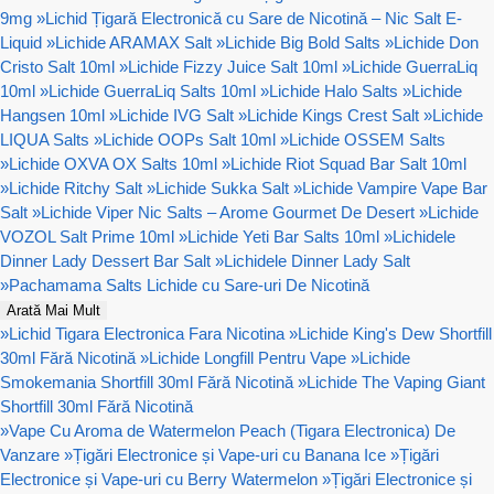
9mg
»
Lichid Țigară Electronică cu Sare de Nicotină – Nic Salt E-
Liquid
»
Lichide ARAMAX Salt
»
Lichide Big Bold Salts
»
Lichide Don
Cristo Salt 10ml
»
Lichide Fizzy Juice Salt 10ml
»
Lichide GuerraLiq
10ml
»
Lichide GuerraLiq Salts 10ml
»
Lichide Halo Salts
»
Lichide
Hangsen 10ml
»
Lichide IVG Salt
»
Lichide Kings Crest Salt
»
Lichide
LIQUA Salts
»
Lichide OOPs Salt 10ml
»
Lichide OSSEM Salts
»
Lichide OXVA OX Salts 10ml
»
Lichide Riot Squad Bar Salt 10ml
»
Lichide Ritchy Salt
»
Lichide Sukka Salt
»
Lichide Vampire Vape Bar
Salt
»
Lichide Viper Nic Salts – Arome Gourmet De Desert
»
Lichide
VOZOL Salt Prime 10ml
»
Lichide Yeti Bar Salts 10ml
»
Lichidele
Dinner Lady Dessert Bar Salt
»
Lichidele Dinner Lady Salt
»
Pachamama Salts Lichide cu Sare-uri De Nicotină
Arată Mai Mult
»
Lichid Tigara Electronica Fara Nicotina
»
Lichide King's Dew Shortfill
30ml Fără Nicotină
»
Lichide Longfill Pentru Vape
»
Lichide
Smokemania Shortfill 30ml Fără Nicotină
»
Lichide The Vaping Giant
Shortfill 30ml Fără Nicotină
»
Vape Cu Aroma de Watermelon Peach (Tigara Electronica) De
Vanzare
»
Țigări Electronice și Vape-uri cu Banana Ice
»
Țigări
Electronice și Vape-uri cu Berry Watermelon
»
Țigări Electronice și