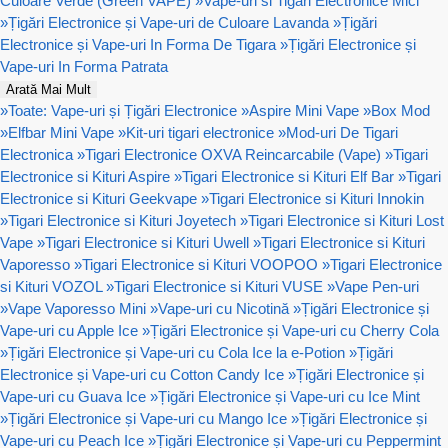
Culoare Verde (Green VAPE)
»
Vape-uri si Tigari Electronice Mici
»
Țigări Electronice și Vape-uri de Culoare Lavanda
»
Țigări
Electronice și Vape-uri In Forma De Tigara
»
Țigări Electronice și
Vape-uri In Forma Patrata
Arată Mai Mult
»
Toate: Vape-uri și Țigări Electronice
»
Aspire Mini Vape
»
Box Mod
»
Elfbar Mini Vape
»
Kit-uri tigari electronice
»
Mod-uri De Tigari
Electronica
»
Tigari Electronice OXVA Reincarcabile (Vape)
»
Tigari
Electronice si Kituri Aspire
»
Tigari Electronice si Kituri Elf Bar
»
Tigari
Electronice si Kituri Geekvape
»
Tigari Electronice si Kituri Innokin
»
Tigari Electronice si Kituri Joyetech
»
Tigari Electronice si Kituri Lost
Vape
»
Tigari Electronice si Kituri Uwell
»
Tigari Electronice si Kituri
Vaporesso
»
Tigari Electronice si Kituri VOOPOO
»
Tigari Electronice
si Kituri VOZOL
»
Tigari Electronice si Kituri VUSE
»
Vape Pen-uri
»
Vape Vaporesso Mini
»
Vape-uri cu Nicotină
»
Țigări Electronice și
Vape-uri cu Apple Ice
»
Țigări Electronice și Vape-uri cu Cherry Cola
»
Țigări Electronice și Vape-uri cu Cola Ice la e-Potion
»
Țigări
Electronice și Vape-uri cu Cotton Candy Ice
»
Țigări Electronice și
Vape-uri cu Guava Ice
»
Țigări Electronice și Vape-uri cu Ice Mint
»
Țigări Electronice și Vape-uri cu Mango Ice
»
Țigări Electronice și
Vape-uri cu Peach Ice
»
Țigări Electronice și Vape-uri cu Peppermint