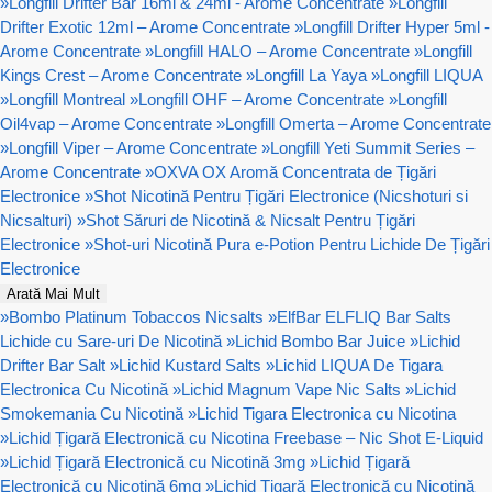
»
Longfill Drifter Bar 16ml & 24ml - Arome Concentrate
»
Longfill
Drifter Exotic 12ml – Arome Concentrate
»
Longfill Drifter Hyper 5ml -
Arome Concentrate
»
Longfill HALO – Arome Concentrate
»
Longfill
Kings Crest – Arome Concentrate
»
Longfill La Yaya
»
Longfill LIQUA
»
Longfill Montreal
»
Longfill OHF – Arome Concentrate
»
Longfill
Oil4vap – Arome Concentrate
»
Longfill Omerta – Arome Concentrate
»
Longfill Viper – Arome Concentrate
»
Longfill Yeti Summit Series –
Arome Concentrate
»
OXVA OX Aromă Concentrata de Țigări
Electronice
»
Shot Nicotină Pentru Țigări Electronice (Nicshoturi si
Nicsalturi)
»
Shot Săruri de Nicotină & Nicsalt Pentru Țigări
Electronice
»
Shot-uri Nicotină Pura e-Potion Pentru Lichide De Țigări
Electronice
Arată Mai Mult
»
Bombo Platinum Tobaccos Nicsalts
»
ElfBar ELFLIQ Bar Salts
Lichide cu Sare-uri De Nicotină
»
Lichid Bombo Bar Juice
»
Lichid
Drifter Bar Salt
»
Lichid Kustard Salts
»
Lichid LIQUA De Tigara
Electronica Cu Nicotină
»
Lichid Magnum Vape Nic Salts
»
Lichid
Smokemania Cu Nicotină
»
Lichid Tigara Electronica cu Nicotina
»
Lichid Țigară Electronică cu Nicotina Freebase – Nic Shot E-Liquid
»
Lichid Țigară Electronică cu Nicotină 3mg
»
Lichid Țigară
Electronică cu Nicotină 6mg
»
Lichid Țigară Electronică cu Nicotină