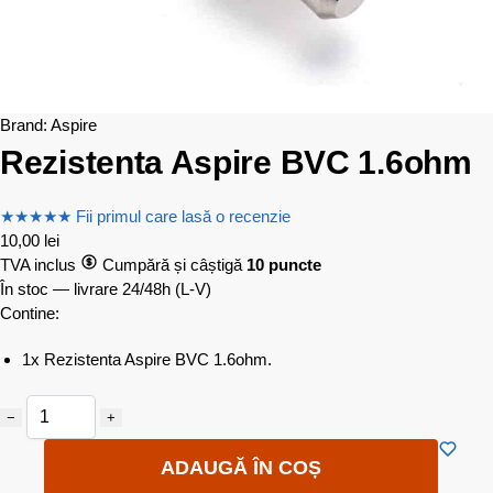
Brand:
Aspire
Rezistenta Aspire BVC 1.6ohm
★
★
★
★
★
Fii primul care lasă o recenzie
10,00
lei
TVA inclus
Cumpără și câștigă
10 puncte
În stoc — livrare 24/48h
(L-V)
Contine:
1x Rezistenta Aspire BVC 1.6ohm.
−
+
ADAUGĂ ÎN COȘ