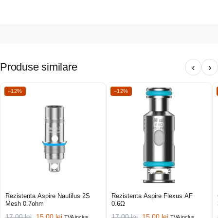
Produse similare
‹
›
−12%
−12%
Rezistenta Aspire Nautilus 2S
Rezistenta Aspire Flexus AF
Mesh 0.7ohm
0.6Ω
17,00
lei
15,00
lei
17,00
lei
15,00
lei
TVA inclus
TVA inclus