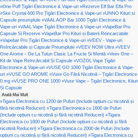
»
One Puff Țigări Electronice & Vape-uri
»
Rezerve Elf Bar Elfa Pro
»
Ske Crystal 600 Pro Țigări Electronice & Vape-uri
»
UNNO Kituri si
Capsule preumplute
»
VAAL AOP Bar 1000 Țigări Electronice &
Vape-uri
»
VAAL Vape Țigări Electronice & Vape-uri
»
VapeBar Pro
Capsule Si Rezerve
»
VapeBar Pro Kituri si Baterii Reincarcabile
»
Vapebar Pro Țigări Electronice & Vape-uri
»
VEEV - Vape-uri
Reîncărcabile și Capsule Preumplute
»
VEEV NOW Ultra
»
VEEV
One Arome – De La Tutun Clasic La Fructe Și Mentă
»
Veev One –
Kit de Vape Reîncărcabil Și Capsule
»
VOZOL Vape Țigări
Electronice & Vape-uri
»
VUSE GO 1000 Țigări Electronice & Vape-
uri
»
VUSE GO AROME
»
Vuse Go Fără Nicotină – Țigări Electronice
0 mg
»
VUSE PRO ONE 1000
»
Vuse Vape – Țigări Electronice, Kituri
Și Capsule
Arată Mai Mult
»
Tigara Electronica cu 1200 de Pufuri (Include opțiuni cu nicotină și
fără nicotină Reduceri)
»
Tigara Electronica cu 1600 de Pufuri
(Include opțiuni cu nicotină și fără nicotină Reduceri)
»
Tigara
Electronica cu 1800 de Pufuri (Include opțiuni cu nicotină și fără
nicotină Reduceri)
»
Tigara Electronica cu 2000 de Pufuri (Include
opțiuni cu nicotină și fără nicotină Reduceri)
»
Tigara Electronica cu