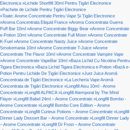
Electronica
»
Lichide Shortfill 30ml Pentru Țigări Electronice
»
Pachete de Lichide Pentru Țigări Electronice
»
Toate: Arome Concentrate Pentru Vape Și Țigări Electronice
»
Aroma Concentrata Eliquid France
»
Aroma Concentrata Guerra
Puff Bar 10ml
»
Arome Concentrate Biggy Bear
»
Arome Concentrate
e-Potion 10ml
»
Arome Concentrate Full Moon
»
Arome Concentrate
K-Fuel
»
Arome Concentrate Nasty Juice
»
Arome Concentrate
Smokemania 10ml
»
Arome Concentrate T-Juice
»
Arome
Concentrate The Flavor 10ml
»
Arome Concentrate Vampire Vape
»
Arome Concentrate VapeBar 10ml
»
Baza Lichid Cu Nicotina Pentru
Tigara Electronica
»
Baza Lichid Tigara Electronica e-Potion
»
Bază e-
Potion Pentru Lichide De Țigări Electronice
»
Just Juice Aromă
Concentrata de Țigări Electronice
»
La Lechería Vape Aromă
Concentrata de Țigări Electronice
»
Longfill Aisu 10ml - Arome
Concentrate
»
Longfill ALPACA
»
Longfill Atemporal by The Mind
Flayer
»
Longfill Babel 24ml – Arome Concentrate
»
Longfill Bombo -
Arome Concentrate
»
Longfill Bombo Core Edition – Arome
Concentrate
»
Longfill Curieux Potions – Arome Concentrate
»
Longfill
Dinner Lady Dessert Bar – Arome Concentrate
»
Longfill Dinner Lady
– Arome Concentrate
»
Longfill Dr Frost – Arome Concentrate