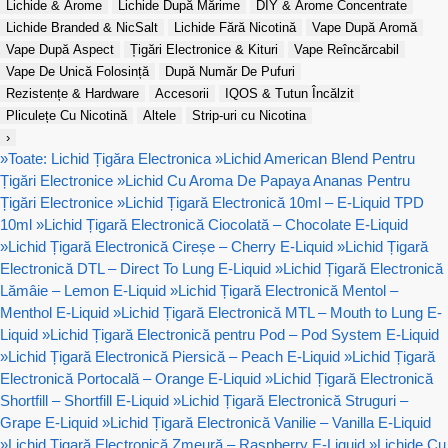
Lichide & Arome
Lichide După Mărime
DIY & Arome Concentrate
Lichide Branded & NicSalt
Lichide Fără Nicotină
Vape După Aromă
Vape După Aspect
Țigări Electronice & Kituri
Vape Reîncărcabil
Vape De Unică Folosință
După Număr De Pufuri
Rezistențe & Hardware
Accesorii
IQOS & Tutun Încălzit
Pliculețe Cu Nicotină
Altele
Strip-uri cu Nicotina
›
»
Toate: Lichid Țigăra Electronica
»
Lichid American Blend Pentru
Țigări Electronice
»
Lichid Cu Aroma De Papaya Ananas Pentru
Țigări Electronice
»
Lichid Țigară Electronică 10ml – E-Liquid TPD
10ml
»
Lichid Țigară Electronică Ciocolată – Chocolate E-Liquid
»
Lichid Țigară Electronică Cireșe – Cherry E-Liquid
»
Lichid Țigară
Electronică DTL – Direct To Lung E-Liquid
»
Lichid Țigară Electronică
Lămâie – Lemon E-Liquid
»
Lichid Țigară Electronică Mentol –
Menthol E-Liquid
»
Lichid Țigară Electronică MTL – Mouth to Lung E-
Liquid
»
Lichid Țigară Electronică pentru Pod – Pod System E-Liquid
»
Lichid Țigară Electronică Piersică – Peach E-Liquid
»
Lichid Țigară
Electronică Portocală – Orange E-Liquid
»
Lichid Țigară Electronică
Shortfill – Shortfill E-Liquid
»
Lichid Țigară Electronică Struguri –
Grape E-Liquid
»
Lichid Țigară Electronică Vanilie – Vanilla E-Liquid
»
Lichid Țigară Electronică Zmeură – Raspberry E-Liquid
»
Lichide Cu