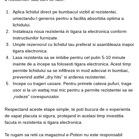
Aplica lichidul direct pe bumbacul vizibil al rezistentei,
umectandu-l generos pentru a facilita absorbtia optima a
lichidului.
Instaleaza noua rezistenta in tigara ta electronica conform
instructiunilor furnizate.
Umple rezervorul cu lichidul tau preferat si asambleaza inapoi
tigara electronica.
Lasa rezistenta sa se imbibe pentru cel putin 5-10 minute
inainte de a incepe sa folosesti tigara electronica. Acest timp
permite lichidului sa se infiltreze in mod adecvat in bumbac,
prevenind astfel „dry hits” si arderea rezistentei.
Incepe cu trageri usoare. Pentru primele cateva pufuri, trage
usor si la un wattaj mai mic pentru a permite rezistentei sa se
„rodeze” corespunzator.
Respectand aceste etape simple, te poti bucura de o experienta
de vapat placuta si sigura, protejand in acelasi timp investitia
facuta in rezistenta si tigara electronica.
Te rugam sa retii ca magazinul e-Potion nu este responsabil