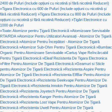
2400 de Pufuri (Include opțiuni cu nicotină și fără nicotină Reduceri)
»
Tigara Electronica cu 600 de Pufuri (Include opțiuni cu nicotină și
fără nicotină Reduceri)
»
Tigara Electronica cu 800 de Pufuri (Include
opțiuni cu nicotină și fără nicotină Reduceri)
»
Țigări Electronice cu
1000 de Pufuri
»
Toate: Atomizor pentru Țigară Electronică
»
Atomizoare Servisabile
RTA/RDA
»
Atomizor Pentru Utilizatori Avansați - Atomizor De Țigară
Electronică
»
Atomizor Pentru Începători - Atomizor De Țigară
Electronică
»
Atomizor Sub-Ohm Pentru Țigară Electronică
»
Bumbac
Organic Pentru Atomizoare Servisabile
»
Cartuș Vape Reîncărcabil
Pentru Țigară Electronică
»
Eleaf Rezistenta De Tigara Electronica
»
Filtre Pentru Atomizor De Țigară Electronică
»
Geamuri si Sticle
pentru Atomizor De Țigară Electronică
»
Rezistenta Aspire Pentru
Atomizor De Țigară Electronică
»
Rezistenta ElfBar Pentru Atomizor
De Țigară Electronică
»
Rezistenta Geekvape Pentru Atomizor De
Țigară Electronică
»
Rezistenta Innokin Pentru Atomizor De Țigară
Electronică
»
Rezistenta Joyetech Pentru Atomizor De Țigară
Electronică
»
Rezistenta Kanger Pentru Atomizor De Țigară
Electronică
»
Rezistenta Lost Vape Pentru Atomizor De Țigară
Electronică
»
Rezistenta Uwell Pentru Atomizor De Țigară