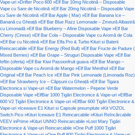
Vape-uri
»
Drifter Poco 600
»
Elf Bar 10mg Nicotină – Disposable
Vape cu Sare de Nicotină
»
Elf Bar 20mg Nicotină – Disposable Vape
cu Sare de Nicotină
»
Elf Bar Apple ( Mar)
»
Elf Bar Banana Ice –
Banană cu Gheață
»
Elf Bar Blue Razz Lemonade – Zmeură Albastră
cu Limonadă
»
Elf Bar Blueberry – Afine Disposable Vape
»
Elf Bar
Cherry (Cirese)
»
Elf Bar Cola – Disposable Vape cu Aromă de Cola
»
Elf Bar cu Nicotină
»
Elf Bar Elfa Pro & Turbo Kituri si Baterii
Reincarcabile
»
Elf Bar Energy (Red Bull)
»
Elf Bar Fructe de Padure (
Mixed Berries)
»
Elf Bar Grape – Struguri Disposable Vape
»
Elf Bar
Ieftin (oferta)
»
Elf Bar Kiwi Passionfruit guava
»
Elf Bar Mango –
Disposable Vape cu Aromă de Mango
»
Elf Bar Menthol
»
Elf Bar
Original
»
Elf Bar Peach Ice
»
Elf Bar Pink Lemonade (Limonada Roz)
»
Elf Bar Strawberry Ice – Căpșuni cu Gheață
»
Elf Bar Tigara
Electronica si Vape-uri
»
Elf Bar Watermelon – Pepene Verde
Disposable Vape
»
ElfBar 1000 Țigări Electronice & Vape-uri
»
ElfBar
600 V2 Țigări Electronice & Vape-uri
»
ElfBar 600 Țigări Electronice &
Vape-uri
»
Icewave E1 Kituri si Capsule preumplute
»
Kit VOZOL
Switch Pico
»
Kituri Icewave E1 Reincarcabile
»
Kituri Reîncărcabile
VEEV inPrime
»
Kituri UNNO Reincarcabile
»
Lost Mary Țigări
Electronice & Vape-uri Reincarcabile
»
One Puff 1000 Țigări
Electronice & Vape-uri
»
One Puff 800 Țigări Electronice & Vape-uri