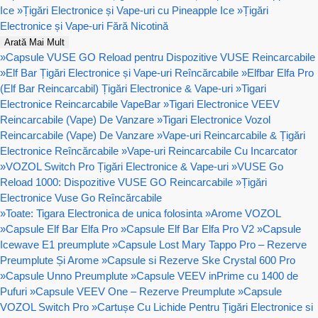
Ice
»
Țigări Electronice și Vape-uri cu Pineapple Ice
»
Țigări
Electronice și Vape-uri Fără Nicotină
Arată Mai Mult
»
Capsule VUSE GO Reload pentru Dispozitive VUSE Reincarcabile
»
Elf Bar Țigări Electronice și Vape-uri Reîncărcabile
»
Elfbar Elfa Pro
(Elf Bar Reincarcabil) Țigări Electronice & Vape-uri
»
Tigari
Electronice Reincarcabile VapeBar
»
Tigari Electronice VEEV
Reincarcabile (Vape) De Vanzare
»
Tigari Electronice Vozol
Reincarcabile (Vape) De Vanzare
»
Vape-uri Reincarcabile & Țigări
Electronice Reîncărcabile
»
Vape-uri Reincarcabile Cu Incarcator
»
VOZOL Switch Pro Țigări Electronice & Vape-uri
»
VUSE Go
Reload 1000: Dispozitive VUSE GO Reincarcabile
»
Țigări
Electronice Vuse Go Reîncărcabile
»
Toate: Tigara Electronica de unica folosinta
»
Arome VOZOL
»
Capsule Elf Bar Elfa Pro
»
Capsule Elf Bar Elfa Pro V2
»
Capsule
Icewave E1 preumplute
»
Capsule Lost Mary Tappo Pro – Rezerve
Preumplute Și Arome
»
Capsule si Rezerve Ske Crystal 600 Pro
»
Capsule Unno Preumplute
»
Capsule VEEV inPrime cu 1400 de
Pufuri
»
Capsule VEEV One – Rezerve Preumplute
»
Capsule
VOZOL Switch Pro
»
Cartușe Cu Lichide Pentru Țigări Electronice si