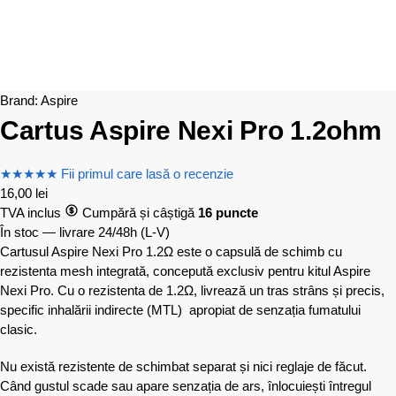
Brand:
Aspire
Cartus Aspire Nexi Pro 1.2ohm
★
★
★
★
★
Fii primul care lasă o recenzie
16,00
lei
TVA inclus
Cumpără și câștigă
16 puncte
În stoc — livrare 24/48h
(L-V)
Cartusul Aspire Nexi Pro 1.2Ω este o capsulă de schimb cu
rezistenta mesh integrată, concepută exclusiv pentru kitul Aspire
Nexi Pro. Cu o rezistenta de 1.2Ω, livrează un tras strâns și precis,
specific inhalării indirecte (MTL) apropiat de senzația fumatului
clasic.
Nu există rezistente de schimbat separat și nici reglaje de făcut.
Când gustul scade sau apare senzația de ars, înlocuiești întregul