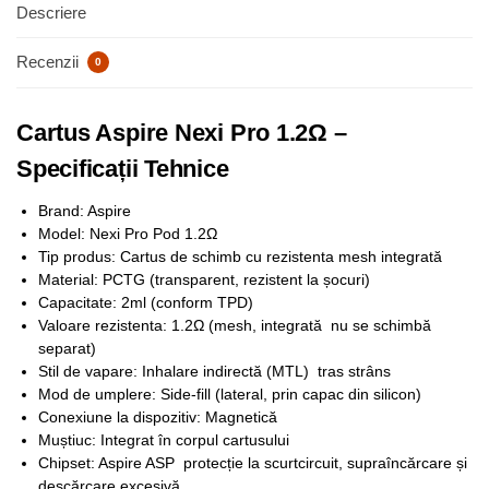
Descriere
Recenzii
0
Cartus Aspire Nexi Pro 1.2Ω –
Specificații Tehnice
Brand: Aspire
Model: Nexi Pro Pod 1.2Ω
Tip produs: Cartus de schimb cu rezistenta mesh integrată
Material: PCTG (transparent, rezistent la șocuri)
Capacitate: 2ml (conform TPD)
Valoare rezistenta: 1.2Ω (mesh, integrată nu se schimbă
separat)
Stil de vapare: Inhalare indirectă (MTL) tras strâns
Mod de umplere: Side-fill (lateral, prin capac din silicon)
Conexiune la dispozitiv: Magnetică
Muștiuc: Integrat în corpul cartusului
Chipset: Aspire ASP protecție la scurtcircuit, supraîncărcare și
descărcare excesivă