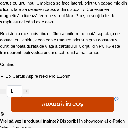
cartus cu unul nou. Umplerea se face lateral, printr-un capac mic din
silicon, fără să detașezi capsula din dispozitiv. Conexiunea
magnetică o fixează ferm pe stiloul Nexi Pro și o scoți la fel de
simplu atunci când este cazul.
Rezistenta mesh distribuie căldura uniform pe toată suprafața de
contact cu lichidul, ceea ce se traduce printr-un gust constant și
curat pe toată durata de viață a cartusului. Corpul din PCTG este
transparent poți vedea oricând cât lichid a mai rămas.
Contine:
1 x Cartus Aspire Nexi Pro 1.2ohm
−
+
ADAUGĂ ÎN COȘ
Vrei să vezi produsul înainte?
Disponibil în showroom-ul e-Potion
Sibiu, Dumbrăvii