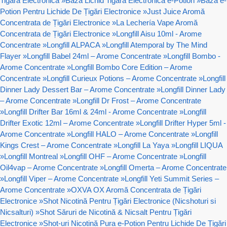
Tigara Electronica
»
Baza Lichid Tigara Electronica e-Potion
»
Bază e-
Potion Pentru Lichide De Țigări Electronice
»
Just Juice Aromă
Concentrata de Țigări Electronice
»
La Lechería Vape Aromă
Concentrata de Țigări Electronice
»
Longfill Aisu 10ml - Arome
Concentrate
»
Longfill ALPACA
»
Longfill Atemporal by The Mind
Flayer
»
Longfill Babel 24ml – Arome Concentrate
»
Longfill Bombo -
Arome Concentrate
»
Longfill Bombo Core Edition – Arome
Concentrate
»
Longfill Curieux Potions – Arome Concentrate
»
Longfill
Dinner Lady Dessert Bar – Arome Concentrate
»
Longfill Dinner Lady
– Arome Concentrate
»
Longfill Dr Frost – Arome Concentrate
»
Longfill Drifter Bar 16ml & 24ml - Arome Concentrate
»
Longfill
Drifter Exotic 12ml – Arome Concentrate
»
Longfill Drifter Hyper 5ml -
Arome Concentrate
»
Longfill HALO – Arome Concentrate
»
Longfill
Kings Crest – Arome Concentrate
»
Longfill La Yaya
»
Longfill LIQUA
»
Longfill Montreal
»
Longfill OHF – Arome Concentrate
»
Longfill
Oil4vap – Arome Concentrate
»
Longfill Omerta – Arome Concentrate
»
Longfill Viper – Arome Concentrate
»
Longfill Yeti Summit Series –
Arome Concentrate
»
OXVA OX Aromă Concentrata de Țigări
Electronice
»
Shot Nicotină Pentru Țigări Electronice (Nicshoturi si
Nicsalturi)
»
Shot Săruri de Nicotină & Nicsalt Pentru Țigări
Electronice
»
Shot-uri Nicotină Pura e-Potion Pentru Lichide De Țigări