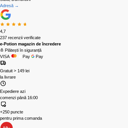
Adresă →
4,7
237 recenzii verificate
e-Potion magazin de încredere
Plătești în siguranță
VISA
Pay
Pay
Gratuit > 149 lei
la livrare
Expediere azi
comenzi până 16:00
+250 puncte
pentru prima comanda