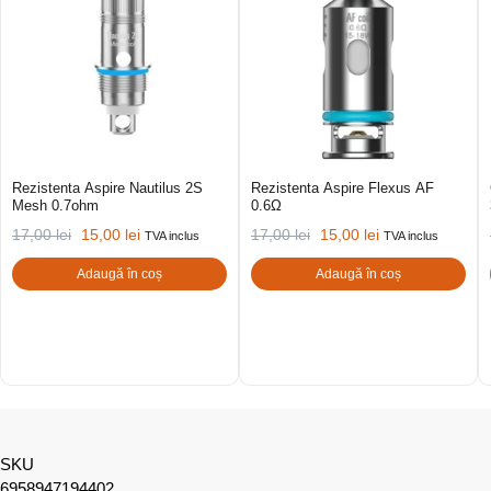
Rezistenta Aspire Nautilus 2S
Rezistenta Aspire Flexus AF
Mesh 0.7ohm
0.6Ω
17,00
lei
15,00
lei
17,00
lei
15,00
lei
TVA inclus
TVA inclus
Adaugă în coș
Adaugă în coș
SKU
6958947194402