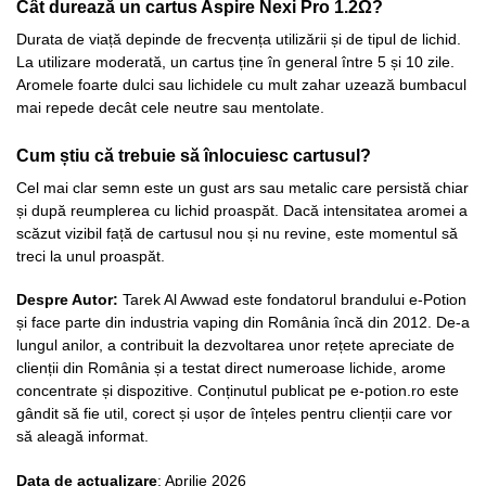
Cât durează un cartus Aspire Nexi Pro 1.2Ω?
Durata de viață depinde de frecvența utilizării și de tipul de lichid.
La utilizare moderată, un cartus ține în general între 5 și 10 zile.
Aromele foarte dulci sau lichidele cu mult zahar uzează bumbacul
mai repede decât cele neutre sau mentolate.
Cum știu că trebuie să înlocuiesc cartusul?
Cel mai clar semn este un gust ars sau metalic care persistă chiar
și după reumplerea cu lichid proaspăt. Dacă intensitatea aromei a
scăzut vizibil față de cartusul nou și nu revine, este momentul să
treci la unul proaspăt.
Despre Autor:
Tarek Al Awwad este fondatorul brandului e-Potion
și face parte din industria vaping din România încă din 2012. De-a
lungul anilor, a contribuit la dezvoltarea unor rețete apreciate de
clienții din România și a testat direct numeroase lichide, arome
concentrate și dispozitive. Conținutul publicat pe e-potion.ro este
gândit să fie util, corect și ușor de înțeles pentru clienții care vor
să aleagă informat.
Data de actualizare
: Aprilie 2026