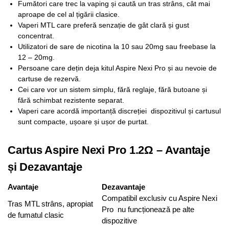
Fumători care trec la vaping și caută un tras strâns, cât mai
aproape de cel al țigării clasice.
Vaperi MTL care preferă senzație de gât clară și gust
concentrat.
Utilizatori de sare de nicotina la 10 sau 20mg sau freebase la
12 – 20mg.
Persoane care dețin deja kitul Aspire Nexi Pro și au nevoie de
cartuse de rezervă.
Cei care vor un sistem simplu, fără reglaje, fără butoane și
fără schimbat rezistente separat.
Vaperi care acordă importanță discreției dispozitivul și cartusul
sunt compacte, ușoare și ușor de purtat.
Cartus Aspire Nexi Pro 1.2Ω – Avantaje
și Dezavantaje
Avantaje
Dezavantaje
Compatibil exclusiv cu Aspire Nexi
Tras MTL strâns, apropiat
Pro nu funcționează pe alte
de fumatul clasic
dispozitive