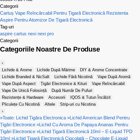
Categorii
Cartuș Vape Reîncărcabil Pentru Țigară Electronică
Rezistenta
Aspire Pentru Atomizor De Țigară Electronică
Tag-uri
aspire
cartus
nexi
nexi pro
Categorii
Categoriile Noastre De Produse
‹
Lichide & Arome
Lichide După Mărime
DIY & Arome Concentrate
Lichide Branded & NicSalt
Lichide Fără Nicotină
Vape După Aromă
Vape După Aspect
Țigări Electronice & Kituri
Vape Reîncărcabil
Vape De Unică Folosință
După Număr De Pufuri
Rezistențe & Hardware
Accesorii
IQOS & Tutun Încălzit
Pliculețe Cu Nicotină
Altele
Strip-uri cu Nicotina
›
»
Toate: Lichid Țigăra Electronica
»
Lichid American Blend Pentru
Țigări Electronice
»
Lichid Cu Aroma De Papaya Ananas Pentru
Țigări Electronice
»
Lichid Țigară Electronică 10ml – E-Liquid TPD
10ml
»
Lichid Țigară Electronică Ciocolată – Chocolate E-Liquid