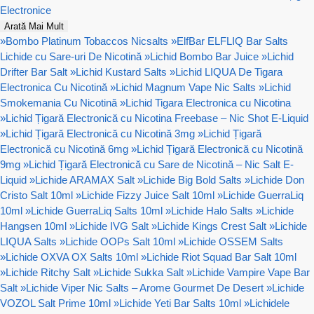
Electronice
Arată Mai Mult
»
Bombo Platinum Tobaccos Nicsalts
»
ElfBar ELFLIQ Bar Salts
Lichide cu Sare-uri De Nicotină
»
Lichid Bombo Bar Juice
»
Lichid
Drifter Bar Salt
»
Lichid Kustard Salts
»
Lichid LIQUA De Tigara
Electronica Cu Nicotină
»
Lichid Magnum Vape Nic Salts
»
Lichid
Smokemania Cu Nicotină
»
Lichid Tigara Electronica cu Nicotina
»
Lichid Țigară Electronică cu Nicotina Freebase – Nic Shot E-Liquid
»
Lichid Țigară Electronică cu Nicotină 3mg
»
Lichid Țigară
Electronică cu Nicotină 6mg
»
Lichid Țigară Electronică cu Nicotină
9mg
»
Lichid Țigară Electronică cu Sare de Nicotină – Nic Salt E-
Liquid
»
Lichide ARAMAX Salt
»
Lichide Big Bold Salts
»
Lichide Don
Cristo Salt 10ml
»
Lichide Fizzy Juice Salt 10ml
»
Lichide GuerraLiq
10ml
»
Lichide GuerraLiq Salts 10ml
»
Lichide Halo Salts
»
Lichide
Hangsen 10ml
»
Lichide IVG Salt
»
Lichide Kings Crest Salt
»
Lichide
LIQUA Salts
»
Lichide OOPs Salt 10ml
»
Lichide OSSEM Salts
»
Lichide OXVA OX Salts 10ml
»
Lichide Riot Squad Bar Salt 10ml
»
Lichide Ritchy Salt
»
Lichide Sukka Salt
»
Lichide Vampire Vape Bar
Salt
»
Lichide Viper Nic Salts – Arome Gourmet De Desert
»
Lichide
VOZOL Salt Prime 10ml
»
Lichide Yeti Bar Salts 10ml
»
Lichidele