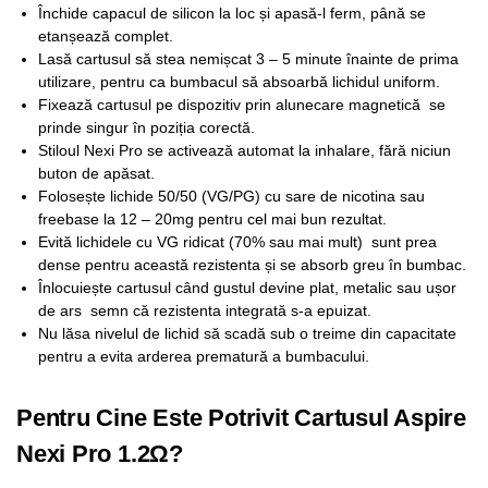
Închide capacul de silicon la loc și apasă-l ferm, până se
etanșează complet.
Lasă cartusul să stea nemișcat 3 – 5 minute înainte de prima
utilizare, pentru ca bumbacul să absoarbă lichidul uniform.
Fixează cartusul pe dispozitiv prin alunecare magnetică se
prinde singur în poziția corectă.
Stiloul Nexi Pro se activează automat la inhalare, fără niciun
buton de apăsat.
Folosește lichide 50/50 (VG/PG) cu sare de nicotina sau
freebase la 12 – 20mg pentru cel mai bun rezultat.
Evită lichidele cu VG ridicat (70% sau mai mult) sunt prea
dense pentru această rezistenta și se absorb greu în bumbac.
Înlocuiește cartusul când gustul devine plat, metalic sau ușor
de ars semn că rezistenta integrată s-a epuizat.
Nu lăsa nivelul de lichid să scadă sub o treime din capacitate
pentru a evita arderea prematură a bumbacului.
Pentru Cine Este Potrivit Cartusul Aspire
Nexi Pro 1.2Ω?