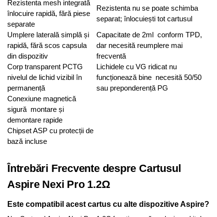
Rezistenta mesh integrată
Rezistenta nu se poate schimba
înlocuire rapidă, fără piese
separat; înlocuiești tot cartusul
separate
Umplere laterală simplă și
Capacitate de 2ml conform TPD,
rapidă, fără scos capsula
dar necesită reumplere mai
din dispozitiv
frecventă
Corp transparent PCTG
Lichidele cu VG ridicat nu
nivelul de lichid vizibil în
funcționează bine necesită 50/50
permanență
sau preponderență PG
Conexiune magnetică
sigură montare și
demontare rapide
Chipset ASP cu protecții de
bază incluse
Întrebări Frecvente despre Cartusul
Aspire Nexi Pro 1.2Ω
Este compatibil acest cartus cu alte dispozitive Aspire?