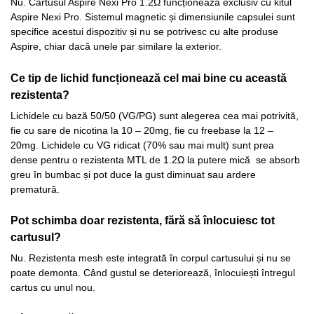
Nu. Cartusul Aspire Nexi Pro 1.2Ω funcționează exclusiv cu kitul
Aspire Nexi Pro. Sistemul magnetic și dimensiunile capsulei sunt
specifice acestui dispozitiv și nu se potrivesc cu alte produse
Aspire, chiar dacă unele par similare la exterior.
Ce tip de lichid funcționează cel mai bine cu această
rezistenta?
Lichidele cu bază 50/50 (VG/PG) sunt alegerea cea mai potrivită,
fie cu sare de nicotina la 10 – 20mg, fie cu freebase la 12 –
20mg. Lichidele cu VG ridicat (70% sau mai mult) sunt prea
dense pentru o rezistenta MTL de 1.2Ω la putere mică se absorb
greu în bumbac și pot duce la gust diminuat sau ardere
prematură.
Pot schimba doar rezistenta, fără să înlocuiesc tot
cartusul?
Nu. Rezistenta mesh este integrată în corpul cartusului și nu se
poate demonta. Când gustul se deteriorează, înlocuiești întregul
cartus cu unul nou.