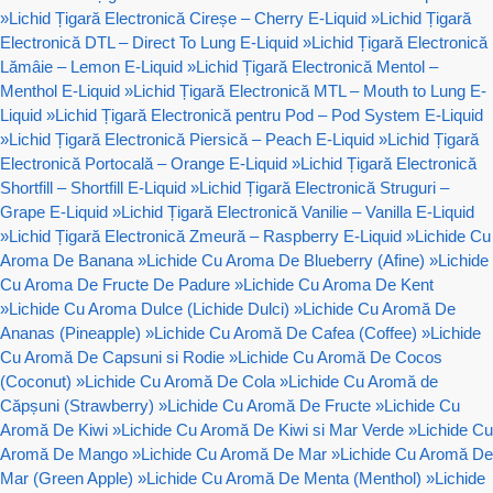
»
Lichid Țigară Electronică Cireșe – Cherry E-Liquid
»
Lichid Țigară
Electronică DTL – Direct To Lung E-Liquid
»
Lichid Țigară Electronică
Lămâie – Lemon E-Liquid
»
Lichid Țigară Electronică Mentol –
Menthol E-Liquid
»
Lichid Țigară Electronică MTL – Mouth to Lung E-
Liquid
»
Lichid Țigară Electronică pentru Pod – Pod System E-Liquid
»
Lichid Țigară Electronică Piersică – Peach E-Liquid
»
Lichid Țigară
Electronică Portocală – Orange E-Liquid
»
Lichid Țigară Electronică
Shortfill – Shortfill E-Liquid
»
Lichid Țigară Electronică Struguri –
Grape E-Liquid
»
Lichid Țigară Electronică Vanilie – Vanilla E-Liquid
»
Lichid Țigară Electronică Zmeură – Raspberry E-Liquid
»
Lichide Cu
Aroma De Banana
»
Lichide Cu Aroma De Blueberry (Afine)
»
Lichide
Cu Aroma De Fructe De Padure
»
Lichide Cu Aroma De Kent
»
Lichide Cu Aroma Dulce (Lichide Dulci)
»
Lichide Cu Aromă De
Ananas (Pineapple)
»
Lichide Cu Aromă De Cafea (Coffee)
»
Lichide
Cu Aromă De Capsuni si Rodie
»
Lichide Cu Aromă De Cocos
(Coconut)
»
Lichide Cu Aromă De Cola
»
Lichide Cu Aromă de
Căpșuni (Strawberry)
»
Lichide Cu Aromă De Fructe
»
Lichide Cu
Aromă De Kiwi
»
Lichide Cu Aromă De Kiwi si Mar Verde
»
Lichide Cu
Aromă De Mango
»
Lichide Cu Aromă De Mar
»
Lichide Cu Aromă De
Mar (Green Apple)
»
Lichide Cu Aromă De Menta (Menthol)
»
Lichide