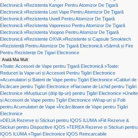
Electronică
»
Rezistenta Kanger Pentru Atomizor De Țigară
Electronică
»
Rezistenta Lost Vape Pentru Atomizor De Țigară
Electronică
»
Rezistenta Uwell Pentru Atomizor De Țigară
Electronică
»
Rezistenta Vaporesso Pentru Atomizor De Țigară
Electronică
»
Rezistenta Voopoo Pentru Atomizor De Țigară
Electronică
»
Rezistente OXVA
»
Rezistente si Capsule Smoktech
»
Rezistență Pentru Atomizor De Țigară Electronică
»
Sârmă și Fire
Pentru Rezistențe De Țigari Electronice
Arată Mai Mult
»
Toate: Accesorii de Vape pentru Țigară Electronică
»
Toate:
Reduceri la Vape-uri și Accesorii Pentru Tigări Electronice
»
Acumulatori și Baterii de Vape pentru Țigări Electronice
»
Cabluri de
Încărcare pentru Țigări Electronice
»
Flacoane de Lichid pentru Țigări
Electronice
»
Muștiucuri (drip tip-uri) pentru Țigări Electronice
»
Unelte
și Accesorii de Vape pentru Țigări Electronice
»
Wrap-uri și Folii
pentru Acumulatori de Vape
»
Încărcătoare de Vape pentru Țigări
Electronice
»
DELIA Rezerve si Stickuri pentru IQOS ILUMA
»
Fiit Rezerve &
Stickuri pentru Dispozitive IQOS
»
TEREA Rezerve si Stickuri pentru
IQOS ILUMA
»
Tigari Electronice IQOS Reincarcabile