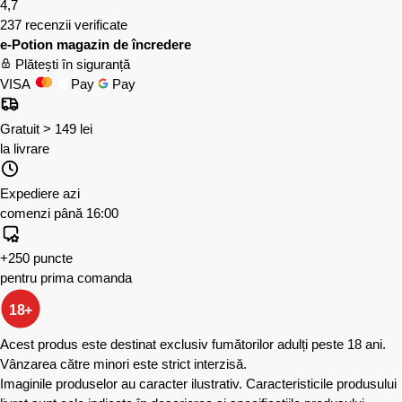
4,7
237 recenzii verificate
e-Potion magazin de încredere
Plătești în siguranță
VISA
Pay
Pay
Gratuit > 149 lei
la livrare
Expediere azi
comenzi până 16:00
+250 puncte
pentru prima comanda
18+
Acest produs este destinat exclusiv fumătorilor adulți peste 18 ani.
Vânzarea către minori este strict interzisă.
Imaginile produselor au caracter ilustrativ. Caracteristicile produsului