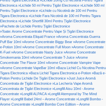
Pentru Tigara Electronica
»
Lichide 20mg Cu Nicotină Pentru Tigara
Electronica
»
Lichide 50 ml Pentru Țigări Electronice
»
Lichide 500 ml
Pentru Țigări Electronice
»
Lichide cu Nicotină de 100 ml Pentru
Tigara Electronica
»
Lichide Fara Nicotină de 100 ml Pentru Tigara
Electronica
»
Lichide Shortfill 30ml Pentru Țigări Electronice
»
Pachete de Lichide Pentru Țigări Electronice
»
Toate: Arome Concentrate Pentru Vape Și Țigări Electronice
»
Aroma Concentrata Eliquid France
»
Aroma Concentrata Guerra
Puff Bar 10ml
»
Arome Concentrate Biggy Bear
»
Arome Concentrate
e-Potion 10ml
»
Arome Concentrate Full Moon
»
Arome Concentrate
K-Fuel
»
Arome Concentrate Nasty Juice
»
Arome Concentrate
Smokemania 10ml
»
Arome Concentrate T-Juice
»
Arome
Concentrate The Flavor 10ml
»
Arome Concentrate Vampire Vape
»
Arome Concentrate VapeBar 10ml
»
Baza Lichid Cu Nicotina Pentru
Tigara Electronica
»
Baza Lichid Tigara Electronica e-Potion
»
Bază e-
Potion Pentru Lichide De Țigări Electronice
»
Just Juice Aromă
Concentrata de Țigări Electronice
»
La Lechería Vape Aromă
Concentrata de Țigări Electronice
»
Longfill Aisu 10ml - Arome
Concentrate
»
Longfill ALPACA
»
Longfill Atemporal by The Mind
Flayer
»
Longfill Babel 24ml – Arome Concentrate
»
Longfill Bombo -
Arome Concentrate
»
Longfill Bombo Core Edition – Arome