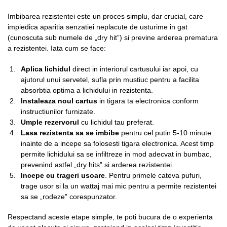
Imbibarea rezistentei este un proces simplu, dar crucial, care
impiedica aparitia senzatiei neplacute de usturime in gat
(cunoscuta sub numele de „dry hit”) si previne arderea prematura
a rezistentei. Iata cum se face:
Aplica lichidul
direct in interiorul cartusului iar apoi, cu
ajutorul unui servetel, sufla prin mustiuc pentru a facilita
absorbtia optima a lichidului in rezistenta.
Instaleaza noul cartus
in tigara ta electronica conform
instructiunilor furnizate.
Umple rezervorul
cu lichidul tau preferat.
Lasa rezistenta sa se imbibe
pentru cel putin 5-10 minute
inainte de a incepe sa folosesti tigara electronica. Acest timp
permite lichidului sa se infiltreze in mod adecvat in bumbac,
prevenind astfel „dry hits” si arderea rezistentei.
Incepe cu trageri usoare
. Pentru primele cateva pufuri,
trage usor si la un wattaj mai mic pentru a permite rezistentei
sa se „rodeze” corespunzator.
Respectand aceste etape simple, te poti bucura de o experienta