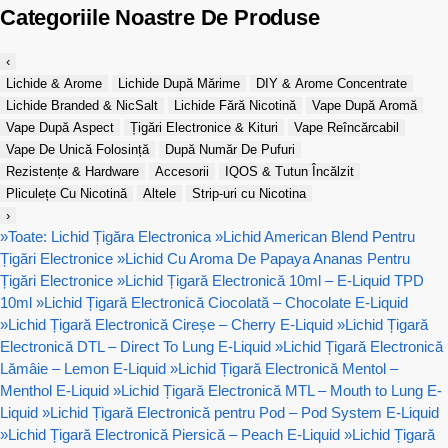
Categoriile Noastre De Produse
‹
Lichide & Arome
Lichide După Mărime
DIY & Arome Concentrate
Lichide Branded & NicSalt
Lichide Fără Nicotină
Vape După Aromă
Vape După Aspect
Țigări Electronice & Kituri
Vape Reîncărcabil
Vape De Unică Folosință
După Număr De Pufuri
Rezistențe & Hardware
Accesorii
IQOS & Tutun Încălzit
Pliculețe Cu Nicotină
Altele
Strip-uri cu Nicotina
›
»
Toate: Lichid Țigăra Electronica
»
Lichid American Blend Pentru
Țigări Electronice
»
Lichid Cu Aroma De Papaya Ananas Pentru
Țigări Electronice
»
Lichid Țigară Electronică 10ml – E-Liquid TPD
10ml
»
Lichid Țigară Electronică Ciocolată – Chocolate E-Liquid
»
Lichid Țigară Electronică Cireșe – Cherry E-Liquid
»
Lichid Țigară
Electronică DTL – Direct To Lung E-Liquid
»
Lichid Țigară Electronică
Lămâie – Lemon E-Liquid
»
Lichid Țigară Electronică Mentol –
Menthol E-Liquid
»
Lichid Țigară Electronică MTL – Mouth to Lung E-
Liquid
»
Lichid Țigară Electronică pentru Pod – Pod System E-Liquid
»
Lichid Țigară Electronică Piersică – Peach E-Liquid
»
Lichid Țigară