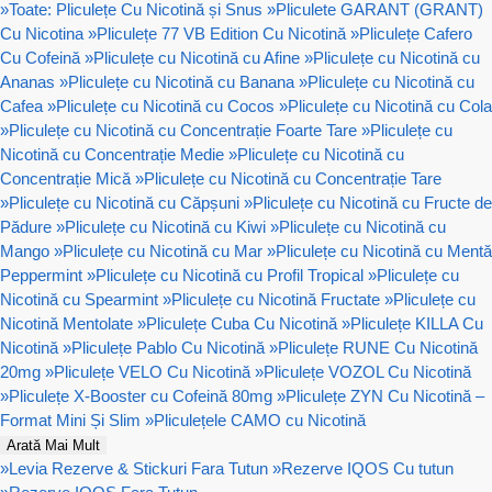
»
Toate: Pliculețe Cu Nicotină și Snus
»
Pliculete GARANT (GRANT)
Cu Nicotina
»
Pliculețe 77 VB Edition Cu Nicotină
»
Pliculețe Cafero
Cu Cofeină
»
Pliculețe cu Nicotină cu Afine
»
Pliculețe cu Nicotină cu
Ananas
»
Pliculețe cu Nicotină cu Banana
»
Pliculețe cu Nicotină cu
Cafea
»
Pliculețe cu Nicotină cu Cocos
»
Pliculețe cu Nicotină cu Cola
»
Pliculețe cu Nicotină cu Concentrație Foarte Tare
»
Pliculețe cu
Nicotină cu Concentrație Medie
»
Pliculețe cu Nicotină cu
Concentrație Mică
»
Pliculețe cu Nicotină cu Concentrație Tare
»
Pliculețe cu Nicotină cu Căpșuni
»
Pliculețe cu Nicotină cu Fructe de
Pădure
»
Pliculețe cu Nicotină cu Kiwi
»
Pliculețe cu Nicotină cu
Mango
»
Pliculețe cu Nicotină cu Mar
»
Pliculețe cu Nicotină cu Mentă
Peppermint
»
Pliculețe cu Nicotină cu Profil Tropical
»
Pliculețe cu
Nicotină cu Spearmint
»
Pliculețe cu Nicotină Fructate
»
Pliculețe cu
Nicotină Mentolate
»
Pliculețe Cuba Cu Nicotină
»
Pliculețe KILLA Cu
Nicotină
»
Pliculețe Pablo Cu Nicotină
»
Pliculețe RUNE Cu Nicotină
20mg
»
Pliculețe VELO Cu Nicotină
»
Pliculețe VOZOL Cu Nicotină
»
Pliculețe X-Booster cu Cofeină 80mg
»
Pliculețe ZYN Cu Nicotină –
Format Mini Și Slim
»
Pliculețele CAMO cu Nicotină
Arată Mai Mult
»
Levia Rezerve & Stickuri Fara Tutun
»
Rezerve IQOS Cu tutun