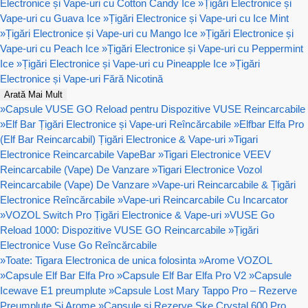
Electronice și Vape-uri cu Cotton Candy Ice
»
Țigări Electronice și
Vape-uri cu Guava Ice
»
Țigări Electronice și Vape-uri cu Ice Mint
»
Țigări Electronice și Vape-uri cu Mango Ice
»
Țigări Electronice și
Vape-uri cu Peach Ice
»
Țigări Electronice și Vape-uri cu Peppermint
Ice
»
Țigări Electronice și Vape-uri cu Pineapple Ice
»
Țigări
Electronice și Vape-uri Fără Nicotină
Arată Mai Mult
»
Capsule VUSE GO Reload pentru Dispozitive VUSE Reincarcabile
»
Elf Bar Țigări Electronice și Vape-uri Reîncărcabile
»
Elfbar Elfa Pro
(Elf Bar Reincarcabil) Țigări Electronice & Vape-uri
»
Tigari
Electronice Reincarcabile VapeBar
»
Tigari Electronice VEEV
Reincarcabile (Vape) De Vanzare
»
Tigari Electronice Vozol
Reincarcabile (Vape) De Vanzare
»
Vape-uri Reincarcabile & Țigări
Electronice Reîncărcabile
»
Vape-uri Reincarcabile Cu Incarcator
»
VOZOL Switch Pro Țigări Electronice & Vape-uri
»
VUSE Go
Reload 1000: Dispozitive VUSE GO Reincarcabile
»
Țigări
Electronice Vuse Go Reîncărcabile
»
Toate: Tigara Electronica de unica folosinta
»
Arome VOZOL
»
Capsule Elf Bar Elfa Pro
»
Capsule Elf Bar Elfa Pro V2
»
Capsule
Icewave E1 preumplute
»
Capsule Lost Mary Tappo Pro – Rezerve
Preumplute Și Arome
»
Capsule si Rezerve Ske Crystal 600 Pro