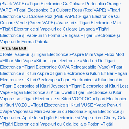
(Black VAPE)
»
Tigari Electronice Cu Culoare Portocaliu (Orange
VAPE)
»
Tigari Electronice Cu Culoare Rosu (Red VAPE)
»
Tigari
Electronice Cu Culoare Roz (Pink VAPE)
»
Tigari Electronice Cu
Culoare Verde (Green VAPE)
»
Vape-uri si Tigari Electronice Mici
»
Țigări Electronice și Vape-uri de Culoare Lavanda
»
Țigări
Electronice și Vape-uri In Forma De Tigara
»
Țigări Electronice și
Vape-uri In Forma Patrata
Arată Mai Mult
»
Toate: Vape-uri și Țigări Electronice
»
Aspire Mini Vape
»
Box Mod
»
Elfbar Mini Vape
»
Kit-uri tigari electronice
»
Mod-uri De Tigari
Electronica
»
Tigari Electronice OXVA Reincarcabile (Vape)
»
Tigari
Electronice si Kituri Aspire
»
Tigari Electronice si Kituri Elf Bar
»
Tigari
Electronice si Kituri Geekvape
»
Tigari Electronice si Kituri Innokin
»
Tigari Electronice si Kituri Joyetech
»
Tigari Electronice si Kituri Lost
Vape
»
Tigari Electronice si Kituri Uwell
»
Tigari Electronice si Kituri
Vaporesso
»
Tigari Electronice si Kituri VOOPOO
»
Tigari Electronice
si Kituri VOZOL
»
Tigari Electronice si Kituri VUSE
»
Vape Pen-uri
»
Vape Vaporesso Mini
»
Vape-uri cu Nicotină
»
Țigări Electronice și
Vape-uri cu Apple Ice
»
Țigări Electronice și Vape-uri cu Cherry Cola
»
Țigări Electronice și Vape-uri cu Cola Ice la e-Potion
»
Țigări