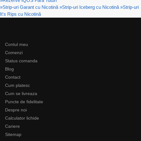
»
Rezerve IQOS Fara Tutun
»
Strip-uri Garant cu Nicotină
»
Strip-uri Iceberg cu Nicotină
»
Strip-uri
It's Rips cu Nicotină
Ajutor
Contul meu
Comenzi
Status comanda
Blog
Contact
Cum platesc
Cum se livreaza
Puncte de fidelitate
Despre noi
Calculator lichide
Cariere
Sitemap