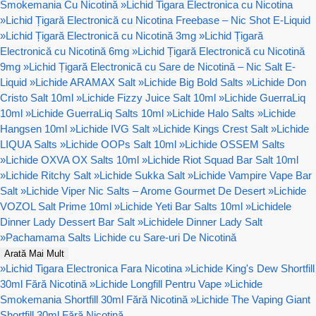
Smokemania Cu Nicotină
»
Lichid Tigara Electronica cu Nicotina
»
Lichid Țigară Electronică cu Nicotina Freebase – Nic Shot E-Liquid
»
Lichid Țigară Electronică cu Nicotină 3mg
»
Lichid Țigară
Electronică cu Nicotină 6mg
»
Lichid Țigară Electronică cu Nicotină
9mg
»
Lichid Țigară Electronică cu Sare de Nicotină – Nic Salt E-
Liquid
»
Lichide ARAMAX Salt
»
Lichide Big Bold Salts
»
Lichide Don
Cristo Salt 10ml
»
Lichide Fizzy Juice Salt 10ml
»
Lichide GuerraLiq
10ml
»
Lichide GuerraLiq Salts 10ml
»
Lichide Halo Salts
»
Lichide
Hangsen 10ml
»
Lichide IVG Salt
»
Lichide Kings Crest Salt
»
Lichide
LIQUA Salts
»
Lichide OOPs Salt 10ml
»
Lichide OSSEM Salts
»
Lichide OXVA OX Salts 10ml
»
Lichide Riot Squad Bar Salt 10ml
»
Lichide Ritchy Salt
»
Lichide Sukka Salt
»
Lichide Vampire Vape Bar
Salt
»
Lichide Viper Nic Salts – Arome Gourmet De Desert
»
Lichide
VOZOL Salt Prime 10ml
»
Lichide Yeti Bar Salts 10ml
»
Lichidele
Dinner Lady Dessert Bar Salt
»
Lichidele Dinner Lady Salt
»
Pachamama Salts Lichide cu Sare-uri De Nicotină
Arată Mai Mult
»
Lichid Tigara Electronica Fara Nicotina
»
Lichide King's Dew Shortfill
30ml Fără Nicotină
»
Lichide Longfill Pentru Vape
»
Lichide
Smokemania Shortfill 30ml Fără Nicotină
»
Lichide The Vaping Giant
Shortfill 30ml Fără Nicotină