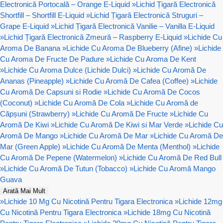
Electronică Portocală – Orange E-Liquid
»
Lichid Țigară Electronică
Shortfill – Shortfill E-Liquid
»
Lichid Țigară Electronică Struguri –
Grape E-Liquid
»
Lichid Țigară Electronică Vanilie – Vanilla E-Liquid
»
Lichid Țigară Electronică Zmeură – Raspberry E-Liquid
»
Lichide Cu
Aroma De Banana
»
Lichide Cu Aroma De Blueberry (Afine)
»
Lichide
Cu Aroma De Fructe De Padure
»
Lichide Cu Aroma De Kent
»
Lichide Cu Aroma Dulce (Lichide Dulci)
»
Lichide Cu Aromă De
Ananas (Pineapple)
»
Lichide Cu Aromă De Cafea (Coffee)
»
Lichide
Cu Aromă De Capsuni si Rodie
»
Lichide Cu Aromă De Cocos
(Coconut)
»
Lichide Cu Aromă De Cola
»
Lichide Cu Aromă de
Căpșuni (Strawberry)
»
Lichide Cu Aromă De Fructe
»
Lichide Cu
Aromă De Kiwi
»
Lichide Cu Aromă De Kiwi si Mar Verde
»
Lichide Cu
Aromă De Mango
»
Lichide Cu Aromă De Mar
»
Lichide Cu Aromă De
Mar (Green Apple)
»
Lichide Cu Aromă De Menta (Menthol)
»
Lichide
Cu Aromă De Pepene (Watermelon)
»
Lichide Cu Aromă De Red Bull
»
Lichide Cu Aromă De Tutun (Tobacco)
»
Lichide Cu Aromă Mango
Guava
Arată Mai Mult
»
Lichide 10 Mg Cu Nicotină Pentru Tigara Electronica
»
Lichide 12mg
Cu Nicotină Pentru Tigara Electronica
»
Lichide 18mg Cu Nicotină