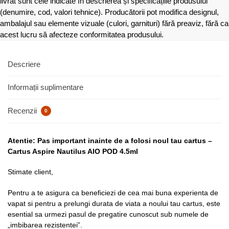
livrat sunt cele indicate în descrierea și specificațiile produsului
(denumire, cod, valori tehnice). Producătorii pot modifica designul,
ambalajul sau elemente vizuale (culori, garnituri) fără preaviz, fără ca
acest lucru să afecteze conformitatea produsului.
Descriere
Informații suplimentare
Recenzii
0
Atentie: Pas important inainte de a folosi noul tau cartus –
Cartus Aspire Nautilus AIO POD 4.5ml
Stimate client,
Pentru a te asigura ca beneficiezi de cea mai buna experienta de
vapat si pentru a prelungi durata de viata a noului tau cartus, este
esential sa urmezi pasul de pregatire cunoscut sub numele de
„imbibarea rezistentei”.