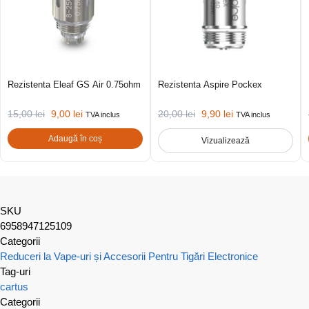
Rezistenta Eleaf GS Air 0.75ohm
Rezistenta Aspire Pockex
15,00
lei
9,00
lei
20,00
lei
9,90
lei
TVA inclus
TVA inclus
Adaugă în coș
Vizualizează
SKU
6958947125109
Categorii
Reduceri la Vape-uri și Accesorii Pentru Tigări Electronice
Tag-uri
cartus
Categorii