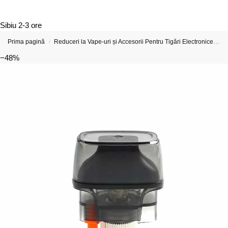
Sibiu
2-3 ore
Prima pagină
Reduceri la Vape-uri și Accesorii Pentru Tigări Electronice
C
/
−48%