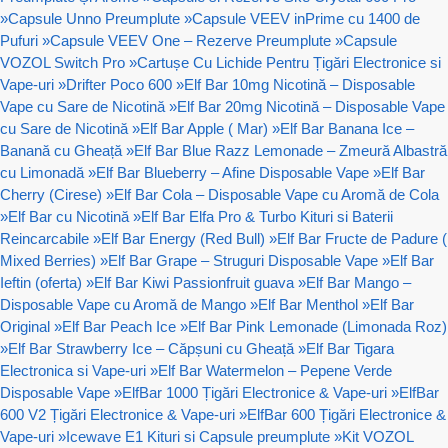
»
Capsule Unno Preumplute
»
Capsule VEEV inPrime cu 1400 de
Pufuri
»
Capsule VEEV One – Rezerve Preumplute
»
Capsule
VOZOL Switch Pro
»
Cartușe Cu Lichide Pentru Țigări Electronice si
Vape-uri
»
Drifter Poco 600
»
Elf Bar 10mg Nicotină – Disposable
Vape cu Sare de Nicotină
»
Elf Bar 20mg Nicotină – Disposable Vape
cu Sare de Nicotină
»
Elf Bar Apple ( Mar)
»
Elf Bar Banana Ice –
Banană cu Gheață
»
Elf Bar Blue Razz Lemonade – Zmeură Albastră
cu Limonadă
»
Elf Bar Blueberry – Afine Disposable Vape
»
Elf Bar
Cherry (Cirese)
»
Elf Bar Cola – Disposable Vape cu Aromă de Cola
»
Elf Bar cu Nicotină
»
Elf Bar Elfa Pro & Turbo Kituri si Baterii
Reincarcabile
»
Elf Bar Energy (Red Bull)
»
Elf Bar Fructe de Padure (
Mixed Berries)
»
Elf Bar Grape – Struguri Disposable Vape
»
Elf Bar
Ieftin (oferta)
»
Elf Bar Kiwi Passionfruit guava
»
Elf Bar Mango –
Disposable Vape cu Aromă de Mango
»
Elf Bar Menthol
»
Elf Bar
Original
»
Elf Bar Peach Ice
»
Elf Bar Pink Lemonade (Limonada Roz)
»
Elf Bar Strawberry Ice – Căpșuni cu Gheață
»
Elf Bar Tigara
Electronica si Vape-uri
»
Elf Bar Watermelon – Pepene Verde
Disposable Vape
»
ElfBar 1000 Țigări Electronice & Vape-uri
»
ElfBar
600 V2 Țigări Electronice & Vape-uri
»
ElfBar 600 Țigări Electronice &
Vape-uri
»
Icewave E1 Kituri si Capsule preumplute
»
Kit VOZOL