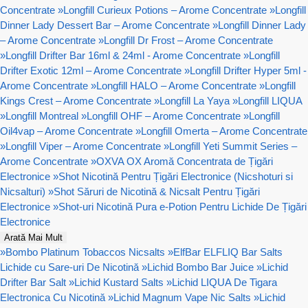
Concentrate
»
Longfill Curieux Potions – Arome Concentrate
»
Longfill
Dinner Lady Dessert Bar – Arome Concentrate
»
Longfill Dinner Lady
– Arome Concentrate
»
Longfill Dr Frost – Arome Concentrate
»
Longfill Drifter Bar 16ml & 24ml - Arome Concentrate
»
Longfill
Drifter Exotic 12ml – Arome Concentrate
»
Longfill Drifter Hyper 5ml -
Arome Concentrate
»
Longfill HALO – Arome Concentrate
»
Longfill
Kings Crest – Arome Concentrate
»
Longfill La Yaya
»
Longfill LIQUA
»
Longfill Montreal
»
Longfill OHF – Arome Concentrate
»
Longfill
Oil4vap – Arome Concentrate
»
Longfill Omerta – Arome Concentrate
»
Longfill Viper – Arome Concentrate
»
Longfill Yeti Summit Series –
Arome Concentrate
»
OXVA OX Aromă Concentrata de Țigări
Electronice
»
Shot Nicotină Pentru Țigări Electronice (Nicshoturi si
Nicsalturi)
»
Shot Săruri de Nicotină & Nicsalt Pentru Țigări
Electronice
»
Shot-uri Nicotină Pura e-Potion Pentru Lichide De Țigări
Electronice
Arată Mai Mult
»
Bombo Platinum Tobaccos Nicsalts
»
ElfBar ELFLIQ Bar Salts
Lichide cu Sare-uri De Nicotină
»
Lichid Bombo Bar Juice
»
Lichid
Drifter Bar Salt
»
Lichid Kustard Salts
»
Lichid LIQUA De Tigara
Electronica Cu Nicotină
»
Lichid Magnum Vape Nic Salts
»
Lichid