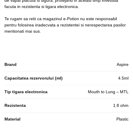
de vapat placuta si sigura, protejand in acelasi timp investitia
facuta in rezistenta si tigara electronica.
Te rugam sa retii ca magazinul e-Potion nu este responsabil
pentru folosirea inadecvata a rezistentei si nerespectarea pasilor
mentionati mai sus.
Brand
Aspire
Capacitatea rezervorului (ml)
4.5ml
Tip tigara electronica
Mouth to Lung – MTL
Rezistenta
1.8 ohm
Material
Plastic