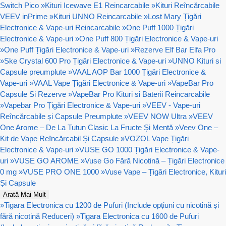
Switch Pico
»
Kituri Icewave E1 Reincarcabile
»
Kituri Reîncărcabile
VEEV inPrime
»
Kituri UNNO Reincarcabile
»
Lost Mary Țigări
Electronice & Vape-uri Reincarcabile
»
One Puff 1000 Țigări
Electronice & Vape-uri
»
One Puff 800 Țigări Electronice & Vape-uri
»
One Puff Țigări Electronice & Vape-uri
»
Rezerve Elf Bar Elfa Pro
»
Ske Crystal 600 Pro Țigări Electronice & Vape-uri
»
UNNO Kituri si
Capsule preumplute
»
VAAL AOP Bar 1000 Țigări Electronice &
Vape-uri
»
VAAL Vape Țigări Electronice & Vape-uri
»
VapeBar Pro
Capsule Si Rezerve
»
VapeBar Pro Kituri si Baterii Reincarcabile
»
Vapebar Pro Țigări Electronice & Vape-uri
»
VEEV - Vape-uri
Reîncărcabile și Capsule Preumplute
»
VEEV NOW Ultra
»
VEEV
One Arome – De La Tutun Clasic La Fructe Și Mentă
»
Veev One –
Kit de Vape Reîncărcabil Și Capsule
»
VOZOL Vape Țigări
Electronice & Vape-uri
»
VUSE GO 1000 Țigări Electronice & Vape-
uri
»
VUSE GO AROME
»
Vuse Go Fără Nicotină – Țigări Electronice
0 mg
»
VUSE PRO ONE 1000
»
Vuse Vape – Țigări Electronice, Kituri
Și Capsule
Arată Mai Mult
»
Tigara Electronica cu 1200 de Pufuri (Include opțiuni cu nicotină și
fără nicotină Reduceri)
»
Tigara Electronica cu 1600 de Pufuri