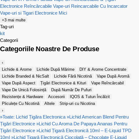
Electronice Reîncărcabile
Vape-uri Reincarcabile Cu Incarcator
Vape-uri si Tigari Electronice Mici
+3 mai multe
Tag-uri
kit
Categorii
Categoriile Noastre De Produse
‹
Lichide & Arome
Lichide După Mărime
DIY & Arome Concentrate
Lichide Branded & NicSalt
Lichide Fără Nicotină
Vape După Aromă
Vape După Aspect
Țigări Electronice & Kituri
Vape Reîncărcabil
Vape De Unică Folosință
După Număr De Pufuri
Rezistențe & Hardware
Accesorii
IQOS & Tutun Încălzit
Pliculețe Cu Nicotină
Altele
Strip-uri cu Nicotina
›
»
Toate: Lichid Țigăra Electronica
»
Lichid American Blend Pentru
Țigări Electronice
»
Lichid Cu Aroma De Papaya Ananas Pentru
Țigări Electronice
»
Lichid Țigară Electronică 10ml – E-Liquid TPD
10ml
»
Lichid Țigară Electronică Ciocolată – Chocolate E-Liquid