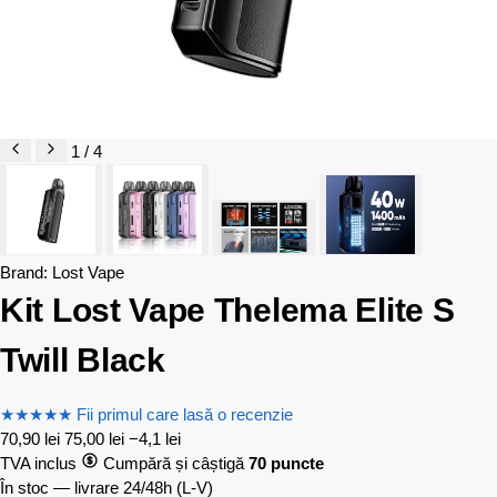
1 / 4
Brand:
Lost Vape
Kit Lost Vape Thelema Elite S
Twill Black
★
★
★
★
★
Fii primul care lasă o recenzie
70,90
lei
75,00
lei
−4,1 lei
TVA inclus
Cumpără și câștigă
70 puncte
În stoc — livrare 24/48h
(L-V)