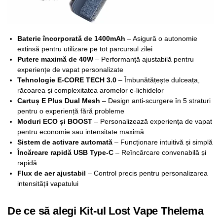
Baterie încorporată de 1400mAh
– Asigură o autonomie
extinsă pentru utilizare pe tot parcursul zilei
Putere maximă de 40W
– Performanță ajustabilă pentru
experiențe de vapat personalizate
Tehnologie E-CORE TECH 3.0
– Îmbunătățește dulceața,
răcoarea și complexitatea aromelor e-lichidelor
Cartuș E Plus Dual Mesh
– Design anti-scurgere în 5 straturi
pentru o experiență fără probleme
Moduri ECO și BOOST
– Personalizează experiența de vapat
pentru economie sau intensitate maximă
Sistem de activare automată
– Funcționare intuitivă și simplă
Încărcare rapidă USB Type-C
– Reîncărcare convenabilă și
rapidă
Flux de aer ajustabil
– Control precis pentru personalizarea
intensității vapatului
De ce să alegi Kit-ul Lost Vape Thelema