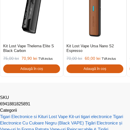
Kit Lost Vape Thelema Elite S
Kit Lost Vape Ursa Nano S2
Black Carbon
Espresso
75,00
lei
70,90
lei
70,00
lei
60,00
lei
TVA inclus
TVA inclus
Adaugă în coș
Adaugă în coș
SKU
6941881825891
Categorii
Tigari Electronice si Kituri Lost Vape
Kit-uri tigari electronice
Tigari
Electronice Cu Culoare Negru (Black VAPE)
Țigări Electronice și
Vape-uri In Forma Patrata
Vape-uri Reincarcabile & Țigări