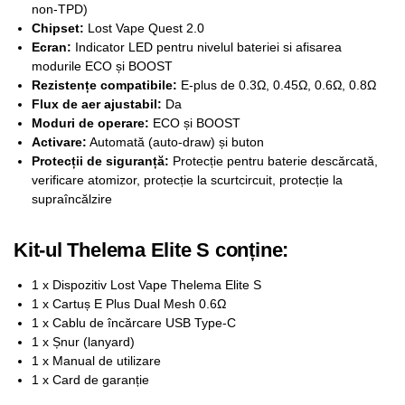
non-TPD)
Chipset:
Lost Vape Quest 2.0
Ecran:
Indicator LED pentru nivelul bateriei si afisarea
modurile ECO și BOOST
Rezistențe compatibile:
E-plus de 0.3Ω, 0.45Ω, 0.6Ω, 0.8Ω
Flux de aer ajustabil:
Da
Moduri de operare:
ECO și BOOST
Activare:
Automată (auto-draw) și buton
Protecții de siguranță:
Protecție pentru baterie descărcată,
verificare atomizor, protecție la scurtcircuit, protecție la
supraîncălzire
Kit-ul Thelema Elite S conține:
1 x Dispozitiv Lost Vape Thelema Elite S
1 x Cartuș E Plus Dual Mesh 0.6Ω
1 x Cablu de încărcare USB Type-C
1 x Șnur (lanyard)
1 x Manual de utilizare
1 x Card de garanție