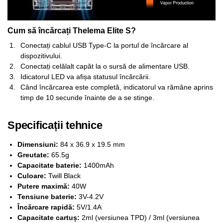
Cum să încărcați Thelema Elite S?
Conectați cablul USB Type-C la portul de încărcare al
dispozitivului.
Conectați celălalt capăt la o sursă de alimentare USB.
Idicatorul LED va afișa statusul încărcării.
Când încărcarea este completă, indicatorul va rămâne aprins
timp de 10 secunde înainte de a se stinge.
Specificații tehnice
Dimensiuni:
84 x 36.9 x 19.5 mm
Greutate:
65.5g
Capacitate baterie:
1400mAh
Culoare:
Twill Black
Putere maximă:
40W
Tensiune baterie:
3V-4.2V
Încărcare rapidă:
5V/1.4A
Capacitate cartuș:
2ml (versiunea TPD) / 3ml (versiunea