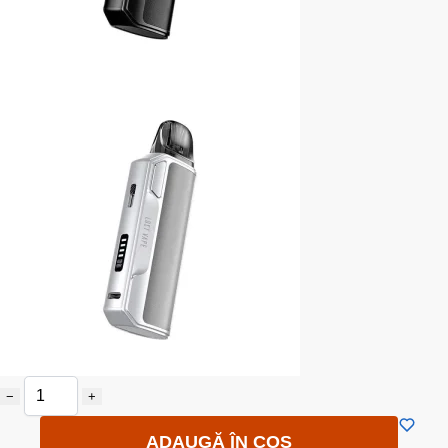
−
+
ADAUGĂ ÎN COȘ