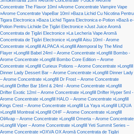
Smokemania 10ml
»
Arome Concentrate T-Juice
»
Arome
Concentrate The Flavor 10ml
»
Arome Concentrate Vampire Vape
»
Arome Concentrate VapeBar 10ml
»
Baza Lichid Cu Nicotina Pentru
Tigara Electronica
»
Baza Lichid Tigara Electronica e-Potion
»
Bază e-
Potion Pentru Lichide De Țigări Electronice
»
Just Juice Aromă
Concentrata de Țigări Electronice
»
La Lechería Vape Aromă
Concentrata de Țigări Electronice
»
Longfill Aisu 10ml - Arome
Concentrate
»
Longfill ALPACA
»
Longfill Atemporal by The Mind
Flayer
»
Longfill Babel 24ml – Arome Concentrate
»
Longfill Bombo -
Arome Concentrate
»
Longfill Bombo Core Edition – Arome
Concentrate
»
Longfill Curieux Potions – Arome Concentrate
»
Longfill
Dinner Lady Dessert Bar – Arome Concentrate
»
Longfill Dinner Lady
– Arome Concentrate
»
Longfill Dr Frost – Arome Concentrate
»
Longfill Drifter Bar 16ml & 24ml - Arome Concentrate
»
Longfill
Drifter Exotic 12ml – Arome Concentrate
»
Longfill Drifter Hyper 5ml -
Arome Concentrate
»
Longfill HALO – Arome Concentrate
»
Longfill
Kings Crest – Arome Concentrate
»
Longfill La Yaya
»
Longfill LIQUA
»
Longfill Montreal
»
Longfill OHF – Arome Concentrate
»
Longfill
Oil4vap – Arome Concentrate
»
Longfill Omerta – Arome Concentrate
»
Longfill Viper – Arome Concentrate
»
Longfill Yeti Summit Series –
Arome Concentrate
»
OXVA OX Aromă Concentrata de Țigări