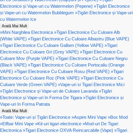
Electronice și Vape-uri cu Watermelon (Pepene)
»
Țigări Electronice
și Vape-uri cu Watermelon Bubblegum
»
Țigări Electronice și Vape-uri
cu Watermelon Ice
Arată Mai Mult
»
Mini Narghilea Electronica
»
Tigari Electronice Cu Culoare Alb
(White VAPE)
»
Tigari Electronice Cu Culoare Albastru (Blue VAPE)
»
Tigari Electronice Cu Culoare Galben (Yellow VAPE)
»
Tigari
Electronice Cu Culoare Gri (Grey VAPE)
»
Tigari Electronice Cu
Culoare Mov (Purple VAPE)
»
Tigari Electronice Cu Culoare Negru
(Black VAPE)
»
Tigari Electronice Cu Culoare Portocaliu (Orange
VAPE)
»
Tigari Electronice Cu Culoare Rosu (Red VAPE)
»
Tigari
Electronice Cu Culoare Roz (Pink VAPE)
»
Tigari Electronice Cu
Culoare Verde (Green VAPE)
»
Vape-uri si Tigari Electronice Mici
»
Țigări Electronice și Vape-uri de Culoare Lavanda
»
Țigări
Electronice și Vape-uri In Forma De Tigara
»
Țigări Electronice și
Vape-uri In Forma Patrata
Arată Mai Mult
»
Toate: Vape-uri și Țigări Electronice
»
Aspire Mini Vape
»
Box Mod
»
Elfbar Mini Vape
»
Kit-uri tigari electronice
»
Mod-uri De Tigari
Electronica
»
Tigari Electronice OXVA Reincarcabile (Vape)
»
Tigari