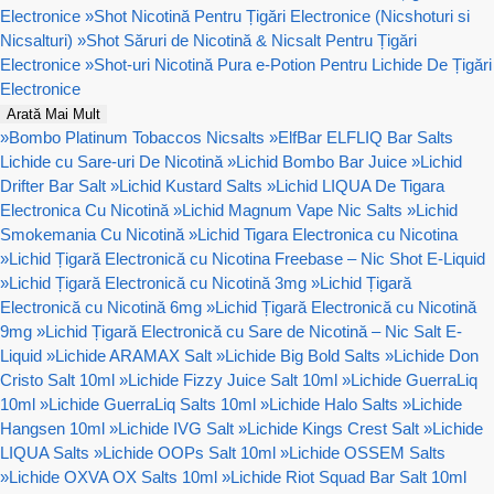
Electronice
»
Shot Nicotină Pentru Țigări Electronice (Nicshoturi si
Nicsalturi)
»
Shot Săruri de Nicotină & Nicsalt Pentru Țigări
Electronice
»
Shot-uri Nicotină Pura e-Potion Pentru Lichide De Țigări
Electronice
Arată Mai Mult
»
Bombo Platinum Tobaccos Nicsalts
»
ElfBar ELFLIQ Bar Salts
Lichide cu Sare-uri De Nicotină
»
Lichid Bombo Bar Juice
»
Lichid
Drifter Bar Salt
»
Lichid Kustard Salts
»
Lichid LIQUA De Tigara
Electronica Cu Nicotină
»
Lichid Magnum Vape Nic Salts
»
Lichid
Smokemania Cu Nicotină
»
Lichid Tigara Electronica cu Nicotina
»
Lichid Țigară Electronică cu Nicotina Freebase – Nic Shot E-Liquid
»
Lichid Țigară Electronică cu Nicotină 3mg
»
Lichid Țigară
Electronică cu Nicotină 6mg
»
Lichid Țigară Electronică cu Nicotină
9mg
»
Lichid Țigară Electronică cu Sare de Nicotină – Nic Salt E-
Liquid
»
Lichide ARAMAX Salt
»
Lichide Big Bold Salts
»
Lichide Don
Cristo Salt 10ml
»
Lichide Fizzy Juice Salt 10ml
»
Lichide GuerraLiq
10ml
»
Lichide GuerraLiq Salts 10ml
»
Lichide Halo Salts
»
Lichide
Hangsen 10ml
»
Lichide IVG Salt
»
Lichide Kings Crest Salt
»
Lichide
LIQUA Salts
»
Lichide OOPs Salt 10ml
»
Lichide OSSEM Salts
»
Lichide OXVA OX Salts 10ml
»
Lichide Riot Squad Bar Salt 10ml