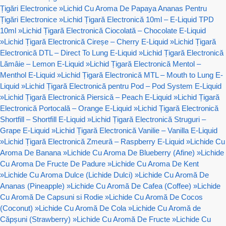
Țigări Electronice
»
Lichid Cu Aroma De Papaya Ananas Pentru
Țigări Electronice
»
Lichid Țigară Electronică 10ml – E-Liquid TPD
10ml
»
Lichid Țigară Electronică Ciocolată – Chocolate E-Liquid
»
Lichid Țigară Electronică Cireșe – Cherry E-Liquid
»
Lichid Țigară
Electronică DTL – Direct To Lung E-Liquid
»
Lichid Țigară Electronică
Lămâie – Lemon E-Liquid
»
Lichid Țigară Electronică Mentol –
Menthol E-Liquid
»
Lichid Țigară Electronică MTL – Mouth to Lung E-
Liquid
»
Lichid Țigară Electronică pentru Pod – Pod System E-Liquid
»
Lichid Țigară Electronică Piersică – Peach E-Liquid
»
Lichid Țigară
Electronică Portocală – Orange E-Liquid
»
Lichid Țigară Electronică
Shortfill – Shortfill E-Liquid
»
Lichid Țigară Electronică Struguri –
Grape E-Liquid
»
Lichid Țigară Electronică Vanilie – Vanilla E-Liquid
»
Lichid Țigară Electronică Zmeură – Raspberry E-Liquid
»
Lichide Cu
Aroma De Banana
»
Lichide Cu Aroma De Blueberry (Afine)
»
Lichide
Cu Aroma De Fructe De Padure
»
Lichide Cu Aroma De Kent
»
Lichide Cu Aroma Dulce (Lichide Dulci)
»
Lichide Cu Aromă De
Ananas (Pineapple)
»
Lichide Cu Aromă De Cafea (Coffee)
»
Lichide
Cu Aromă De Capsuni si Rodie
»
Lichide Cu Aromă De Cocos
(Coconut)
»
Lichide Cu Aromă De Cola
»
Lichide Cu Aromă de
Căpșuni (Strawberry)
»
Lichide Cu Aromă De Fructe
»
Lichide Cu