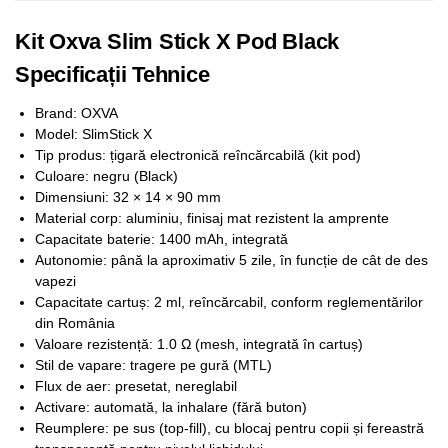
Kit Oxva Slim Stick X Pod Black
Specificații Tehnice
Brand: OXVA
Model: SlimStick X
Tip produs: țigară electronică reîncărcabilă (kit pod)
Culoare: negru (Black)
Dimensiuni: 32 × 14 × 90 mm
Material corp: aluminiu, finisaj mat rezistent la amprente
Capacitate baterie: 1400 mAh, integrată
Autonomie: până la aproximativ 5 zile, în funcție de cât de des
vapezi
Capacitate cartuș: 2 ml, reîncărcabil, conform reglementărilor
din România
Valoare rezistență: 1.0 Ω (mesh, integrată în cartuș)
Stil de vapare: tragere pe gură (MTL)
Flux de aer: presetat, nereglabil
Activare: automată, la inhalare (fără buton)
Reumplere: pe sus (top-fill), cu blocaj pentru copii și fereastră