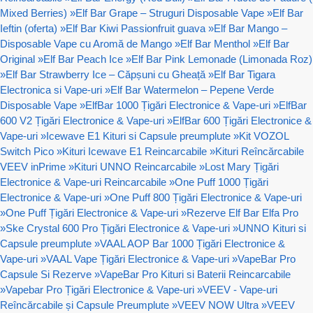
Mixed Berries)
»
Elf Bar Grape – Struguri Disposable Vape
»
Elf Bar
Ieftin (oferta)
»
Elf Bar Kiwi Passionfruit guava
»
Elf Bar Mango –
Disposable Vape cu Aromă de Mango
»
Elf Bar Menthol
»
Elf Bar
Original
»
Elf Bar Peach Ice
»
Elf Bar Pink Lemonade (Limonada Roz)
»
Elf Bar Strawberry Ice – Căpșuni cu Gheață
»
Elf Bar Tigara
Electronica si Vape-uri
»
Elf Bar Watermelon – Pepene Verde
Disposable Vape
»
ElfBar 1000 Țigări Electronice & Vape-uri
»
ElfBar
600 V2 Țigări Electronice & Vape-uri
»
ElfBar 600 Țigări Electronice &
Vape-uri
»
Icewave E1 Kituri si Capsule preumplute
»
Kit VOZOL
Switch Pico
»
Kituri Icewave E1 Reincarcabile
»
Kituri Reîncărcabile
VEEV inPrime
»
Kituri UNNO Reincarcabile
»
Lost Mary Țigări
Electronice & Vape-uri Reincarcabile
»
One Puff 1000 Țigări
Electronice & Vape-uri
»
One Puff 800 Țigări Electronice & Vape-uri
»
One Puff Țigări Electronice & Vape-uri
»
Rezerve Elf Bar Elfa Pro
»
Ske Crystal 600 Pro Țigări Electronice & Vape-uri
»
UNNO Kituri si
Capsule preumplute
»
VAAL AOP Bar 1000 Țigări Electronice &
Vape-uri
»
VAAL Vape Țigări Electronice & Vape-uri
»
VapeBar Pro
Capsule Si Rezerve
»
VapeBar Pro Kituri si Baterii Reincarcabile
»
Vapebar Pro Țigări Electronice & Vape-uri
»
VEEV - Vape-uri
Reîncărcabile și Capsule Preumplute
»
VEEV NOW Ultra
»
VEEV