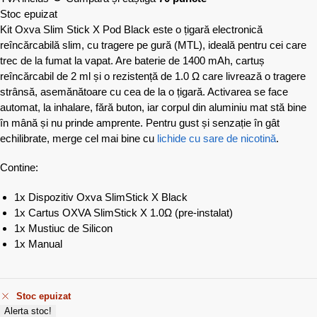
Stoc epuizat
Kit Oxva Slim Stick X Pod Black este o țigară electronică
reîncărcabilă slim, cu tragere pe gură (MTL), ideală pentru cei care
trec de la fumat la vapat. Are baterie de 1400 mAh, cartuș
reîncărcabil de 2 ml și o rezistență de 1.0 Ω care livrează o tragere
strânsă, asemănătoare cu cea de la o țigară. Activarea se face
automat, la inhalare, fără buton, iar corpul din aluminiu mat stă bine
în mână și nu prinde amprente. Pentru gust și senzație în gât
echilibrate, merge cel mai bine cu
lichide cu sare de nicotină
.
Contine:
1x Dispozitiv Oxva SlimStick X Black
1x Cartus OXVA SlimStick X 1.0Ω (pre-instalat)
1x Mustiuc de Silicon
1x Manual
Stoc epuizat
Alerta stoc!