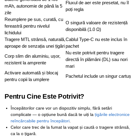
Fluxul de aer este presetat, nu îl
mAh, autonomie de până la 5
poți regla
zile
Reumplere pe sus, curată, cu
O singură valoare de rezistență
fereastră pentru nivelul
disponibilă (1.0 Ω)
lichidului
Tragere MTL strânsă, naturală,
Cablul Type-C nu este inclus în
aproape de senzația unei țigări
pachet
Nu este potrivit pentru tragere
Corp slim din aluminiu, ușor,
directă în plămâni (DL) sau nori
rezistent la amprente
mari
Activare automată și blocaj
Pachetul include un singur cartuș
pentru copii la umplere
Pentru Cine Este Potrivit?
Începătorilor care vor un dispozitiv simplu, fără setări
complicate — o opțiune bună dacă te uiți la
țigările electronice
reîncărcabile pentru începători
.
Celor care trec de la fumat la vapat și caută o tragere strânsă,
ca la o țigară.