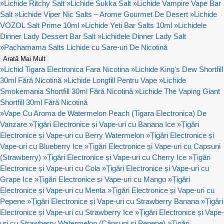
»
Lichide Ritchy Salt
»
Lichide Sukka Salt
»
Lichide Vampire Vape Bar
Salt
»
Lichide Viper Nic Salts – Arome Gourmet De Desert
»
Lichide
VOZOL Salt Prime 10ml
»
Lichide Yeti Bar Salts 10ml
»
Lichidele
Dinner Lady Dessert Bar Salt
»
Lichidele Dinner Lady Salt
»
Pachamama Salts Lichide cu Sare-uri De Nicotină
Arată Mai Mult
»
Lichid Tigara Electronica Fara Nicotina
»
Lichide King's Dew Shortfill
30ml Fără Nicotină
»
Lichide Longfill Pentru Vape
»
Lichide
Smokemania Shortfill 30ml Fără Nicotină
»
Lichide The Vaping Giant
Shortfill 30ml Fără Nicotină
»
Vape Cu Aroma de Watermelon Peach (Tigara Electronica) De
Vanzare
»
Țigări Electronice și Vape-uri cu Banana Ice
»
Țigări
Electronice și Vape-uri cu Berry Watermelon
»
Țigări Electronice și
Vape-uri cu Blueberry Ice
»
Țigări Electronice și Vape-uri cu Capsuni
(Strawberry)
»
Țigări Electronice și Vape-uri cu Cherry Ice
»
Țigări
Electronice și Vape-uri cu Cola
»
Țigări Electronice și Vape-uri cu
Grape Ice
»
Țigări Electronice și Vape-uri cu Mango
»
Țigări
Electronice și Vape-uri cu Menta
»
Țigări Electronice și Vape-uri cu
Pepene
»
Țigări Electronice și Vape-uri cu Strawberry Banana
»
Țigări
Electronice și Vape-uri cu Strawberry Ice
»
Țigări Electronice și Vape-
uri cu Strawberry Watermelon (Căpșuni și Pepene)
»
Țigări