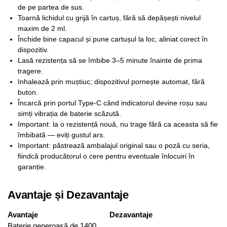
de pe partea de sus.
Toarnă lichidul cu grijă în cartuș, fără să depășești nivelul
maxim de 2 ml.
Închide bine capacul și pune cartușul la loc, aliniat corect în
dispozitiv.
Lasă rezistența să se îmbibe 3–5 minute înainte de prima
tragere.
Inhalează prin muștiuc; dispozitivul pornește automat, fără
buton.
Încarcă prin portul Type-C când indicatorul devine roșu sau
simți vibrația de baterie scăzută.
Important: la o rezistență nouă, nu trage fără ca aceasta să fie
îmbibată — eviți gustul ars.
Important: păstrează ambalajul original sau o poză cu seria,
fiindcă producătorul o cere pentru eventuale înlocuiri în
garanție.
Avantaje și Dezavantaje
Avantaje
Dezavantaje
Baterie generoasă de 1400