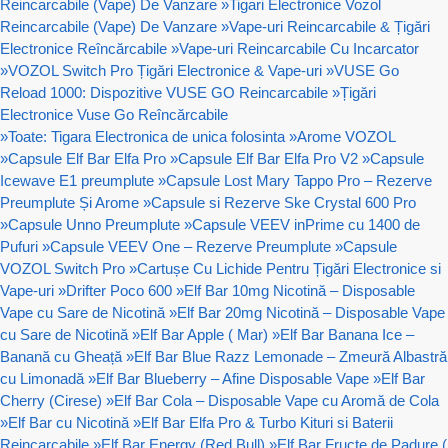
Reincarcabile (Vape) De Vanzare
»
Tigari Electronice Vozol
Reincarcabile (Vape) De Vanzare
»
Vape-uri Reincarcabile & Țigări
Electronice Reîncărcabile
»
Vape-uri Reincarcabile Cu Incarcator
»
VOZOL Switch Pro Țigări Electronice & Vape-uri
»
VUSE Go
Reload 1000: Dispozitive VUSE GO Reincarcabile
»
Țigări
Electronice Vuse Go Reîncărcabile
»
Toate: Tigara Electronica de unica folosinta
»
Arome VOZOL
»
Capsule Elf Bar Elfa Pro
»
Capsule Elf Bar Elfa Pro V2
»
Capsule
Icewave E1 preumplute
»
Capsule Lost Mary Tappo Pro – Rezerve
Preumplute Și Arome
»
Capsule si Rezerve Ske Crystal 600 Pro
»
Capsule Unno Preumplute
»
Capsule VEEV inPrime cu 1400 de
Pufuri
»
Capsule VEEV One – Rezerve Preumplute
»
Capsule
VOZOL Switch Pro
»
Cartușe Cu Lichide Pentru Țigări Electronice si
Vape-uri
»
Drifter Poco 600
»
Elf Bar 10mg Nicotină – Disposable
Vape cu Sare de Nicotină
»
Elf Bar 20mg Nicotină – Disposable Vape
cu Sare de Nicotină
»
Elf Bar Apple ( Mar)
»
Elf Bar Banana Ice –
Banană cu Gheață
»
Elf Bar Blue Razz Lemonade – Zmeură Albastră
cu Limonadă
»
Elf Bar Blueberry – Afine Disposable Vape
»
Elf Bar
Cherry (Cirese)
»
Elf Bar Cola – Disposable Vape cu Aromă de Cola
»
Elf Bar cu Nicotină
»
Elf Bar Elfa Pro & Turbo Kituri si Baterii
Reincarcabile
»
Elf Bar Energy (Red Bull)
»
Elf Bar Fructe de Padure (