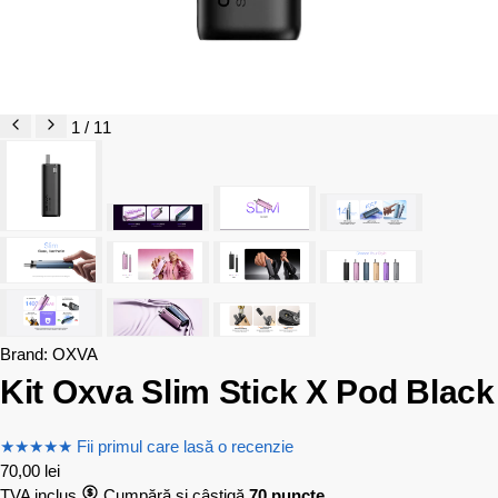
1 / 11
Brand:
OXVA
Kit Oxva Slim Stick X Pod Black
★
★
★
★
★
Fii primul care lasă o recenzie
70,00
lei
TVA inclus
Cumpără și câștigă
70 puncte