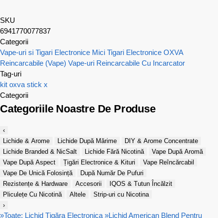
SKU
6941770077837
Categorii
Vape-uri si Tigari Electronice Mici
Tigari Electronice OXVA
Reincarcabile (Vape)
Vape-uri Reincarcabile Cu Incarcator
Tag-uri
kit
oxva
stick x
Categorii
Categoriile Noastre De Produse
‹
Lichide & Arome
Lichide După Mărime
DIY & Arome Concentrate
Lichide Branded & NicSalt
Lichide Fără Nicotină
Vape După Aromă
Vape După Aspect
Țigări Electronice & Kituri
Vape Reîncărcabil
Vape De Unică Folosință
După Număr De Pufuri
Rezistențe & Hardware
Accesorii
IQOS & Tutun Încălzit
Pliculețe Cu Nicotină
Altele
Strip-uri cu Nicotina
›
»
Toate: Lichid Țigăra Electronica
»
Lichid American Blend Pentru