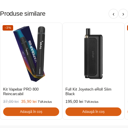
Produse similare
‹
›
−3%
Kit Vapebar PRO 800
Full Kit Joyetech eRoll Slim
Reincarcabil
Black
37,00
lei
35,90
lei
195,00
lei
TVA inclus
TVA inclus
Adaugă în coș
Adaugă în coș