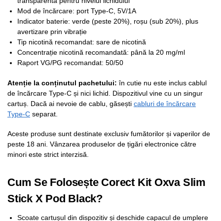
transparentă pentru nivelul lichidului
Mod de încărcare: port Type-C, 5V/1A
Indicator baterie: verde (peste 20%), roșu (sub 20%), plus
avertizare prin vibrație
Tip nicotină recomandat: sare de nicotină
Concentrație nicotină recomandată: până la 20 mg/ml
Raport VG/PG recomandat: 50/50
Atenție la conținutul pachetului:
în cutie nu este inclus cablul
de încărcare Type-C și nici lichid. Dispozitivul vine cu un singur
cartuș. Dacă ai nevoie de cablu, găsești
cabluri de încărcare
Type-C
separat.
Aceste produse sunt destinate exclusiv fumătorilor și vaperilor de
peste 18 ani. Vânzarea produselor de țigări electronice către
minori este strict interzisă.
Cum Se Folosește Corect Kit Oxva Slim
Stick X Pod Black?
Scoate cartușul din dispozitiv și deschide capacul de umplere