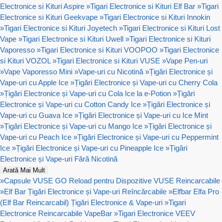
Electronice si Kituri Aspire
»
Tigari Electronice si Kituri Elf Bar
»
Tigari
Electronice si Kituri Geekvape
»
Tigari Electronice si Kituri Innokin
»
Tigari Electronice si Kituri Joyetech
»
Tigari Electronice si Kituri Lost
Vape
»
Tigari Electronice si Kituri Uwell
»
Tigari Electronice si Kituri
Vaporesso
»
Tigari Electronice si Kituri VOOPOO
»
Tigari Electronice
si Kituri VOZOL
»
Tigari Electronice si Kituri VUSE
»
Vape Pen-uri
»
Vape Vaporesso Mini
»
Vape-uri cu Nicotină
»
Țigări Electronice și
Vape-uri cu Apple Ice
»
Țigări Electronice și Vape-uri cu Cherry Cola
»
Țigări Electronice și Vape-uri cu Cola Ice la e-Potion
»
Țigări
Electronice și Vape-uri cu Cotton Candy Ice
»
Țigări Electronice și
Vape-uri cu Guava Ice
»
Țigări Electronice și Vape-uri cu Ice Mint
»
Țigări Electronice și Vape-uri cu Mango Ice
»
Țigări Electronice și
Vape-uri cu Peach Ice
»
Țigări Electronice și Vape-uri cu Peppermint
Ice
»
Țigări Electronice și Vape-uri cu Pineapple Ice
»
Țigări
Electronice și Vape-uri Fără Nicotină
Arată Mai Mult
»
Capsule VUSE GO Reload pentru Dispozitive VUSE Reincarcabile
»
Elf Bar Țigări Electronice și Vape-uri Reîncărcabile
»
Elfbar Elfa Pro
(Elf Bar Reincarcabil) Țigări Electronice & Vape-uri
»
Tigari
Electronice Reincarcabile VapeBar
»
Tigari Electronice VEEV