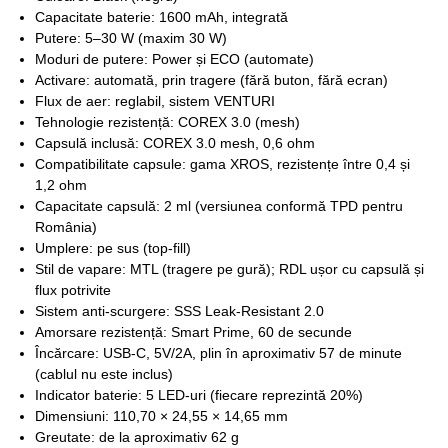
Capacitate baterie: 1600 mAh, integrată
Putere: 5–30 W (maxim 30 W)
Moduri de putere: Power și ECO (automate)
Activare: automată, prin tragere (fără buton, fără ecran)
Flux de aer: reglabil, sistem VENTURI
Tehnologie rezistență: COREX 3.0 (mesh)
Capsulă inclusă: COREX 3.0 mesh, 0,6 ohm
Compatibilitate capsule: gama XROS, rezistențe între 0,4 și
1,2 ohm
Capacitate capsulă: 2 ml (versiunea conformă TPD pentru
România)
Umplere: pe sus (top-fill)
Stil de vapare: MTL (tragere pe gură); RDL ușor cu capsulă și
flux potrivite
Sistem anti-scurgere: SSS Leak-Resistant 2.0
Amorsare rezistență: Smart Prime, 60 de secunde
Încărcare: USB-C, 5V/2A, plin în aproximativ 57 de minute
(cablul nu este inclus)
Indicator baterie: 5 LED-uri (fiecare reprezintă 20%)
Dimensiuni: 110,70 × 24,55 × 14,65 mm
Greutate: de la aproximativ 62 g