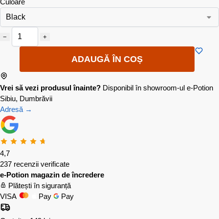
Culoare
−
+
ADAUGĂ ÎN COȘ
Vrei să vezi produsul înainte?
Disponibil în showroom-ul e-Potion
Sibiu, Dumbrăvii
Adresă →
4,7
237 recenzii verificate
e-Potion magazin de încredere
Plătești în siguranță
VISA
Pay
Pay