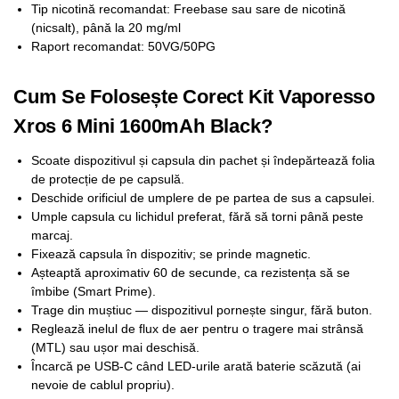
Tip nicotină recomandat: Freebase sau sare de nicotină
(nicsalt), până la 20 mg/ml
Raport recomandat: 50VG/50PG
Cum Se Folosește Corect Kit Vaporesso
Xros 6 Mini 1600mAh Black?
Scoate dispozitivul și capsula din pachet și îndepărtează folia
de protecție de pe capsulă.
Deschide orificiul de umplere de pe partea de sus a capsulei.
Umple capsula cu lichidul preferat, fără să torni până peste
marcaj.
Fixează capsula în dispozitiv; se prinde magnetic.
Așteaptă aproximativ 60 de secunde, ca rezistența să se
îmbibe (Smart Prime).
Trage din muștiuc — dispozitivul pornește singur, fără buton.
Reglează inelul de flux de aer pentru o tragere mai strânsă
(MTL) sau ușor mai deschisă.
Încarcă pe USB-C când LED-urile arată baterie scăzută (ai
nevoie de cablul propriu).