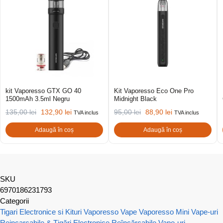
kit Vaporesso GTX GO 40
Kit Vaporesso Eco One Pro
1500mAh 3.5ml Negru
Midnight Black
135,00
lei
132,90
lei
95,00
lei
88,90
lei
TVA inclus
TVA inclus
Adaugă în coș
Adaugă în coș
SKU
6970186231793
Categorii
Tigari Electronice si Kituri Vaporesso
Vape Vaporesso Mini
Vape-uri
Reincarcabile & Țigări Electronice Reîncărcabile
Vape-uri