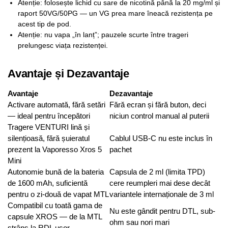
Atenție: folosește lichid cu sare de nicotină până la 20 mg/ml și
raport 50VG/50PG — un VG prea mare îneacă rezistența pe
acest tip de pod.
Atenție: nu vapa „în lanț”; pauzele scurte între trageri
prelungesc viața rezistenței.
Avantaje și Dezavantaje
Avantaje
Dezavantaje
Activare automată, fără setări
Fără ecran și fără buton, deci
— ideal pentru începători
niciun control manual al puterii
Tragere VENTURI lină și
silențioasă, fără șuieratul
Cablul USB-C nu este inclus în
prezent la Vaporesso Xros 5
pachet
Mini
Autonomie bună de la bateria
Capsula de 2 ml (limita TPD)
de 1600 mAh, suficientă
cere reumpleri mai dese decât
pentru o zi-două de vapat MTL
variantele internaționale de 3 ml
Compatibil cu toată gama de
Nu este gândit pentru DTL, sub-
capsule XROS — de la MTL
ohm sau nori mari
strâns la RDL ușor