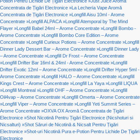
Potion Pentru Lichide De Țigări Electronice
»
Just Juice Aromă
Concentrata de Țigări Electronice
»
La Lechería Vape Aromă
Concentrata de Țigări Electronice
»
Longfill Aisu 10ml - Arome
Concentrate
»
Longfill ALPACA
»
Longfill Atemporal by The Mind
Flayer
»
Longfill Babel 24ml – Arome Concentrate
»
Longfill Bombo -
Arome Concentrate
»
Longfill Bombo Core Edition – Arome
Concentrate
»
Longfill Curieux Potions – Arome Concentrate
»
Longfill
Dinner Lady Dessert Bar – Arome Concentrate
»
Longfill Dinner Lady
– Arome Concentrate
»
Longfill Dr Frost – Arome Concentrate
»
Longfill Drifter Bar 16ml & 24ml - Arome Concentrate
»
Longfill
Drifter Exotic 12ml – Arome Concentrate
»
Longfill Drifter Hyper 5ml -
Arome Concentrate
»
Longfill HALO – Arome Concentrate
»
Longfill
Kings Crest – Arome Concentrate
»
Longfill La Yaya
»
Longfill LIQUA
»
Longfill Montreal
»
Longfill OHF – Arome Concentrate
»
Longfill
Oil4vap – Arome Concentrate
»
Longfill Omerta – Arome Concentrate
»
Longfill Viper – Arome Concentrate
»
Longfill Yeti Summit Series –
Arome Concentrate
»
OXVA OX Aromă Concentrata de Țigări
Electronice
»
Shot Nicotină Pentru Țigări Electronice (Nicshoturi si
Nicsalturi)
»
Shot Săruri de Nicotină & Nicsalt Pentru Țigări
Electronice
»
Shot-uri Nicotină Pura e-Potion Pentru Lichide De Țigări
Electronice