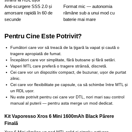
Anti-scurgere SSS 2.0 și
Format mic — autonomia
amorsare rapidă în 60 de
rămâne sub a unui mod cu
secunde
baterie mai mare
Pentru Cine Este Potrivit?
Fumători care vor să treacă de la țigară la vapat și caută o
tragere apropiată de fumat.
Începători care vor simplitate, fără butoane și fără setări.
Vaperi MTL care preferă o tragere strânsă, discretă.
Cei care vor un dispozitiv compact, de buzunar, ușor de purtat
zilnic.
Cei care vor flexibilitate pe capsule, ca să schimbe între MTL și
un RDL ușor.
Nu este potrivit pentru cei care vor DTL, nori mari sau control
manual al puterii — pentru asta merge un mod dedicat.
Kit Vaporesso Xros 6 Mini 1600mAh Black Părere
Finală
Xros 6 Mini rămâne un pod MTL solid și simplu: activare