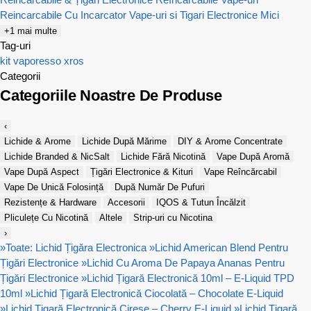
Reincarcabile Cu Incarcator
Vape-uri si Tigari Electronice Mici
+1 mai multe
Tag-uri
kit
vaporesso
xros
Categorii
Categoriile Noastre De Produse
‹
Lichide & Arome
Lichide După Mărime
DIY & Arome Concentrate
Lichide Branded & NicSalt
Lichide Fără Nicotină
Vape După Aromă
Vape După Aspect
Țigări Electronice & Kituri
Vape Reîncărcabil
Vape De Unică Folosință
După Număr De Pufuri
Rezistențe & Hardware
Accesorii
IQOS & Tutun Încălzit
Pliculețe Cu Nicotină
Altele
Strip-uri cu Nicotina
›
»
Toate: Lichid Țigăra Electronica
»
Lichid American Blend Pentru
Țigări Electronice
»
Lichid Cu Aroma De Papaya Ananas Pentru
Țigări Electronice
»
Lichid Țigară Electronică 10ml – E-Liquid TPD
10ml
»
Lichid Țigară Electronică Ciocolată – Chocolate E-Liquid
»
Lichid Țigară Electronică Cireșe – Cherry E-Liquid
»
Lichid Țigară