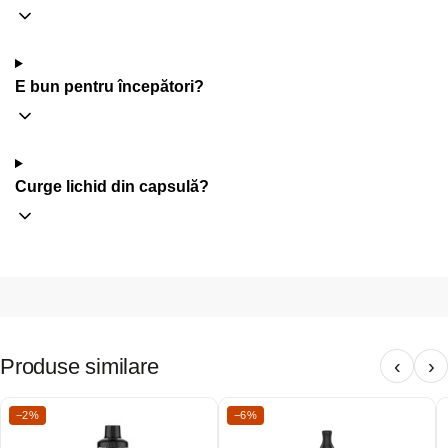
E bun pentru începători?
Curge lichid din capsulă?
Produse similare
‹
›
−2%
−6%