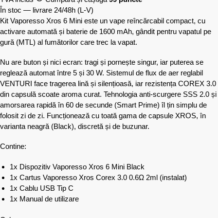
În stoc — livrare 24/48h
(L-V)
Kit Vaporesso Xros 6 Mini este un vape reîncărcabil compact, cu
activare automată și baterie de 1600 mAh, gândit pentru vapatul pe
gură (MTL) al fumătorilor care trec la vapat.
Nu are buton și nici ecran: tragi și pornește singur, iar puterea se
reglează automat între 5 și 30 W. Sistemul de flux de aer reglabil
VENTURI face tragerea lină și silențioasă, iar rezistența COREX 3.0
din capsulă scoate aroma curat. Tehnologia anti-scurgere SSS 2.0 și
amorsarea rapidă în 60 de secunde (Smart Prime) îl țin simplu de
folosit zi de zi. Funcționează cu toată gama de capsule XROS, în
varianta neagră (Black), discretă și de buzunar.
Contine:
1x Dispozitiv Vaporesso Xros 6 Mini Black
1x Cartus Vaporesso Xros Corex 3.0 0.6Ω 2ml (instalat)
1x Cablu USB Tip C
1x Manual de utilizare