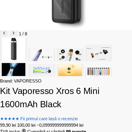
1 / 8
Brand:
VAPORESSO
Kit Vaporesso Xros 6 Mini
1600mAh Black
★
★
★
★
★
Fii primul care lasă o recenzie
99,90
lei
100,00
lei
−0,099999999999994 lei
TVA inclus
Cumpără și câștigă
99 puncte