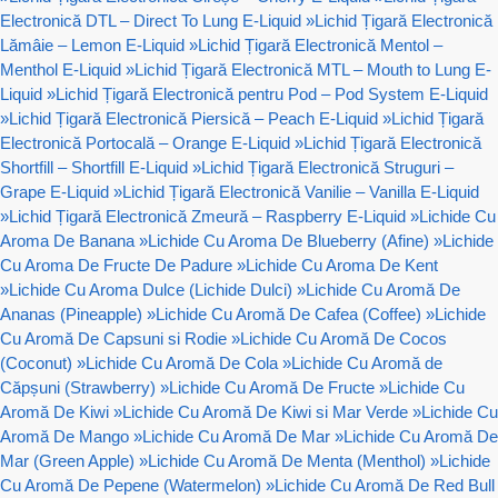
Electronică DTL – Direct To Lung E-Liquid
»
Lichid Țigară Electronică
Lămâie – Lemon E-Liquid
»
Lichid Țigară Electronică Mentol –
Menthol E-Liquid
»
Lichid Țigară Electronică MTL – Mouth to Lung E-
Liquid
»
Lichid Țigară Electronică pentru Pod – Pod System E-Liquid
»
Lichid Țigară Electronică Piersică – Peach E-Liquid
»
Lichid Țigară
Electronică Portocală – Orange E-Liquid
»
Lichid Țigară Electronică
Shortfill – Shortfill E-Liquid
»
Lichid Țigară Electronică Struguri –
Grape E-Liquid
»
Lichid Țigară Electronică Vanilie – Vanilla E-Liquid
»
Lichid Țigară Electronică Zmeură – Raspberry E-Liquid
»
Lichide Cu
Aroma De Banana
»
Lichide Cu Aroma De Blueberry (Afine)
»
Lichide
Cu Aroma De Fructe De Padure
»
Lichide Cu Aroma De Kent
»
Lichide Cu Aroma Dulce (Lichide Dulci)
»
Lichide Cu Aromă De
Ananas (Pineapple)
»
Lichide Cu Aromă De Cafea (Coffee)
»
Lichide
Cu Aromă De Capsuni si Rodie
»
Lichide Cu Aromă De Cocos
(Coconut)
»
Lichide Cu Aromă De Cola
»
Lichide Cu Aromă de
Căpșuni (Strawberry)
»
Lichide Cu Aromă De Fructe
»
Lichide Cu
Aromă De Kiwi
»
Lichide Cu Aromă De Kiwi si Mar Verde
»
Lichide Cu
Aromă De Mango
»
Lichide Cu Aromă De Mar
»
Lichide Cu Aromă De
Mar (Green Apple)
»
Lichide Cu Aromă De Menta (Menthol)
»
Lichide
Cu Aromă De Pepene (Watermelon)
»
Lichide Cu Aromă De Red Bull