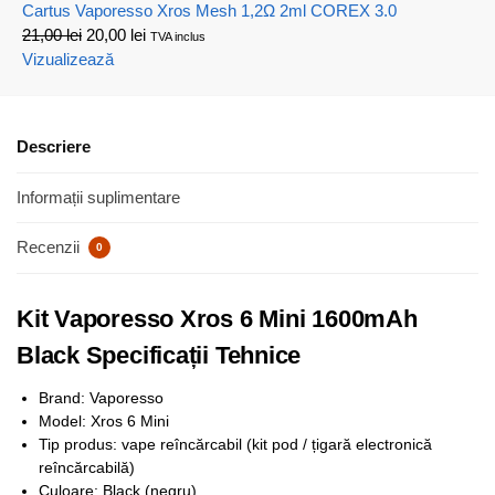
Cartus Vaporesso Xros Mesh 1,2Ω 2ml COREX 3.0
21,00
lei
20,00
lei
TVA inclus
Vizualizează
Descriere
Informații suplimentare
Recenzii
0
Kit Vaporesso Xros 6 Mini 1600mAh
Black Specificații Tehnice
Brand: Vaporesso
Model: Xros 6 Mini
Tip produs: vape reîncărcabil (kit pod / țigară electronică
reîncărcabilă)
Culoare: Black (negru)