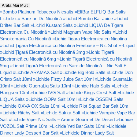
Arată Mai Mult
»
Bombo Platinum Tobaccos Nicsalts
»
ElfBar ELFLIQ Bar Salts
Lichide cu Sare-uri De Nicotină
»
Lichid Bombo Bar Juice
»
Lichid
Drifter Bar Salt
»
Lichid Kustard Salts
»
Lichid LIQUA De Tigara
Electronica Cu Nicotină
»
Lichid Magnum Vape Nic Salts
»
Lichid
Smokemania Cu Nicotină
»
Lichid Tigara Electronica cu Nicotina
»
Lichid Țigară Electronică cu Nicotina Freebase – Nic Shot E-Liquid
»
Lichid Țigară Electronică cu Nicotină 3mg
»
Lichid Țigară
Electronică cu Nicotină 6mg
»
Lichid Țigară Electronică cu Nicotină
9mg
»
Lichid Țigară Electronică cu Sare de Nicotină – Nic Salt E-
Liquid
»
Lichide ARAMAX Salt
»
Lichide Big Bold Salts
»
Lichide Don
Cristo Salt 10ml
»
Lichide Fizzy Juice Salt 10ml
»
Lichide GuerraLiq
10ml
»
Lichide GuerraLiq Salts 10ml
»
Lichide Halo Salts
»
Lichide
Hangsen 10ml
»
Lichide IVG Salt
»
Lichide Kings Crest Salt
»
Lichide
LIQUA Salts
»
Lichide OOPs Salt 10ml
»
Lichide OSSEM Salts
»
Lichide OXVA OX Salts 10ml
»
Lichide Riot Squad Bar Salt 10ml
»
Lichide Ritchy Salt
»
Lichide Sukka Salt
»
Lichide Vampire Vape Bar
Salt
»
Lichide Viper Nic Salts – Arome Gourmet De Desert
»
Lichide
VOZOL Salt Prime 10ml
»
Lichide Yeti Bar Salts 10ml
»
Lichidele
Dinner Lady Dessert Bar Salt
»
Lichidele Dinner Lady Salt