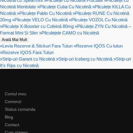
Nicotină cu Spearmint
»
Pliculețe cu Nicotină Fructate
»
Pliculețe cu
Nicotină Mentolate
»
Pliculețe Cuba Cu Nicotină
»
Pliculețe KILLA Cu
Nicotină
»
Pliculețe Pablo Cu Nicotină
»
Pliculețe RUNE Cu Nicotină
20mg
»
Pliculețe VELO Cu Nicotină
»
Pliculețe VOZOL Cu Nicotină
»
Pliculețe X-Booster cu Cofeină 80mg
»
Pliculețe ZYN Cu Nicotină –
Format Mini Și Slim
»
Pliculețele CAMO cu Nicotină
Arată Mai Mult
»
Levia Rezerve & Stickuri Fara Tutun
»
Rezerve IQOS Cu tutun
»
Rezerve IQOS Fara Tutun
»
Strip-uri Garant cu Nicotină
»
Strip-uri Iceberg cu Nicotină
»
Strip-uri
It's Rips cu Nicotină
Ajutor
Contul meu
Comenzi
Status comanda
Blog
Contact
Cum platesc