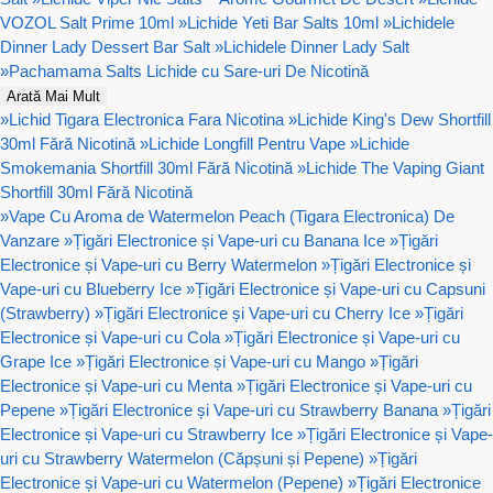
VOZOL Salt Prime 10ml
»
Lichide Yeti Bar Salts 10ml
»
Lichidele
Dinner Lady Dessert Bar Salt
»
Lichidele Dinner Lady Salt
»
Pachamama Salts Lichide cu Sare-uri De Nicotină
Arată Mai Mult
»
Lichid Tigara Electronica Fara Nicotina
»
Lichide King's Dew Shortfill
30ml Fără Nicotină
»
Lichide Longfill Pentru Vape
»
Lichide
Smokemania Shortfill 30ml Fără Nicotină
»
Lichide The Vaping Giant
Shortfill 30ml Fără Nicotină
»
Vape Cu Aroma de Watermelon Peach (Tigara Electronica) De
Vanzare
»
Țigări Electronice și Vape-uri cu Banana Ice
»
Țigări
Electronice și Vape-uri cu Berry Watermelon
»
Țigări Electronice și
Vape-uri cu Blueberry Ice
»
Țigări Electronice și Vape-uri cu Capsuni
(Strawberry)
»
Țigări Electronice și Vape-uri cu Cherry Ice
»
Țigări
Electronice și Vape-uri cu Cola
»
Țigări Electronice și Vape-uri cu
Grape Ice
»
Țigări Electronice și Vape-uri cu Mango
»
Țigări
Electronice și Vape-uri cu Menta
»
Țigări Electronice și Vape-uri cu
Pepene
»
Țigări Electronice și Vape-uri cu Strawberry Banana
»
Țigări
Electronice și Vape-uri cu Strawberry Ice
»
Țigări Electronice și Vape-
uri cu Strawberry Watermelon (Căpșuni și Pepene)
»
Țigări
Electronice și Vape-uri cu Watermelon (Pepene)
»
Țigări Electronice