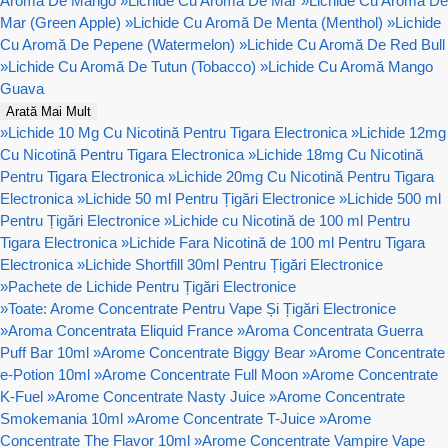
Aromă De Mango
»
Lichide Cu Aromă De Mar
»
Lichide Cu Aromă De
Mar (Green Apple)
»
Lichide Cu Aromă De Menta (Menthol)
»
Lichide
Cu Aromă De Pepene (Watermelon)
»
Lichide Cu Aromă De Red Bull
»
Lichide Cu Aromă De Tutun (Tobacco)
»
Lichide Cu Aromă Mango
Guava
Arată Mai Mult
»
Lichide 10 Mg Cu Nicotină Pentru Tigara Electronica
»
Lichide 12mg
Cu Nicotină Pentru Tigara Electronica
»
Lichide 18mg Cu Nicotină
Pentru Tigara Electronica
»
Lichide 20mg Cu Nicotină Pentru Tigara
Electronica
»
Lichide 50 ml Pentru Țigări Electronice
»
Lichide 500 ml
Pentru Țigări Electronice
»
Lichide cu Nicotină de 100 ml Pentru
Tigara Electronica
»
Lichide Fara Nicotină de 100 ml Pentru Tigara
Electronica
»
Lichide Shortfill 30ml Pentru Țigări Electronice
»
Pachete de Lichide Pentru Țigări Electronice
»
Toate: Arome Concentrate Pentru Vape Și Țigări Electronice
»
Aroma Concentrata Eliquid France
»
Aroma Concentrata Guerra
Puff Bar 10ml
»
Arome Concentrate Biggy Bear
»
Arome Concentrate
e-Potion 10ml
»
Arome Concentrate Full Moon
»
Arome Concentrate
K-Fuel
»
Arome Concentrate Nasty Juice
»
Arome Concentrate
Smokemania 10ml
»
Arome Concentrate T-Juice
»
Arome
Concentrate The Flavor 10ml
»
Arome Concentrate Vampire Vape