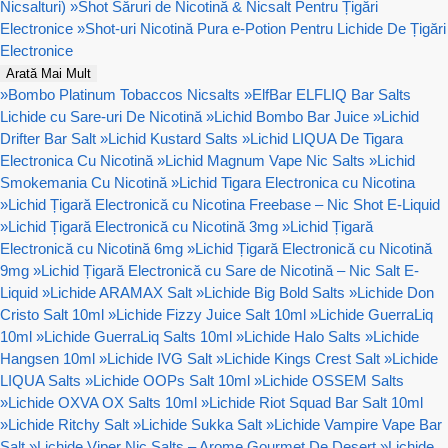
Nicsalturi)
»
Shot Săruri de Nicotină & Nicsalt Pentru Țigări
Electronice
»
Shot-uri Nicotină Pura e-Potion Pentru Lichide De Țigări
Electronice
Arată Mai Mult
»
Bombo Platinum Tobaccos Nicsalts
»
ElfBar ELFLIQ Bar Salts
Lichide cu Sare-uri De Nicotină
»
Lichid Bombo Bar Juice
»
Lichid
Drifter Bar Salt
»
Lichid Kustard Salts
»
Lichid LIQUA De Tigara
Electronica Cu Nicotină
»
Lichid Magnum Vape Nic Salts
»
Lichid
Smokemania Cu Nicotină
»
Lichid Tigara Electronica cu Nicotina
»
Lichid Țigară Electronică cu Nicotina Freebase – Nic Shot E-Liquid
»
Lichid Țigară Electronică cu Nicotină 3mg
»
Lichid Țigară
Electronică cu Nicotină 6mg
»
Lichid Țigară Electronică cu Nicotină
9mg
»
Lichid Țigară Electronică cu Sare de Nicotină – Nic Salt E-
Liquid
»
Lichide ARAMAX Salt
»
Lichide Big Bold Salts
»
Lichide Don
Cristo Salt 10ml
»
Lichide Fizzy Juice Salt 10ml
»
Lichide GuerraLiq
10ml
»
Lichide GuerraLiq Salts 10ml
»
Lichide Halo Salts
»
Lichide
Hangsen 10ml
»
Lichide IVG Salt
»
Lichide Kings Crest Salt
»
Lichide
LIQUA Salts
»
Lichide OOPs Salt 10ml
»
Lichide OSSEM Salts
»
Lichide OXVA OX Salts 10ml
»
Lichide Riot Squad Bar Salt 10ml
»
Lichide Ritchy Salt
»
Lichide Sukka Salt
»
Lichide Vampire Vape Bar
Salt
»
Lichide Viper Nic Salts – Arome Gourmet De Desert
»
Lichide