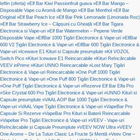
Ieftin (oferta)
»
Elf Bar Kiwi Passionfruit guava
»
Elf Bar Mango –
Disposable Vape cu Aromă de Mango
»
Elf Bar Menthol
»
Elf Bar
Original
»
Elf Bar Peach Ice
»
Elf Bar Pink Lemonade (Limonada Roz)
»
Elf Bar Strawberry Ice – Căpșuni cu Gheață
»
Elf Bar Tigara
Electronica si Vape-uri
»
Elf Bar Watermelon – Pepene Verde
Disposable Vape
»
ElfBar 1000 Țigări Electronice & Vape-uri
»
ElfBar
600 V2 Țigări Electronice & Vape-uri
»
ElfBar 600 Țigări Electronice &
Vape-uri
»
Icewave E1 Kituri si Capsule preumplute
»
Kit VOZOL
Switch Pico
»
Kituri Icewave E1 Reincarcabile
»
Kituri Reîncărcabile
VEEV inPrime
»
Kituri UNNO Reincarcabile
»
Lost Mary Țigări
Electronice & Vape-uri Reincarcabile
»
One Puff 1000 Țigări
Electronice & Vape-uri
»
One Puff 800 Țigări Electronice & Vape-uri
»
One Puff Țigări Electronice & Vape-uri
»
Rezerve Elf Bar Elfa Pro
»
Ske Crystal 600 Pro Țigări Electronice & Vape-uri
»
UNNO Kituri si
Capsule preumplute
»
VAAL AOP Bar 1000 Țigări Electronice &
Vape-uri
»
VAAL Vape Țigări Electronice & Vape-uri
»
VapeBar Pro
Capsule Si Rezerve
»
VapeBar Pro Kituri si Baterii Reincarcabile
»
Vapebar Pro Țigări Electronice & Vape-uri
»
VEEV - Vape-uri
Reîncărcabile și Capsule Preumplute
»
VEEV NOW Ultra
»
VEEV
One Arome – De La Tutun Clasic La Fructe Și Mentă
»
Veev One –