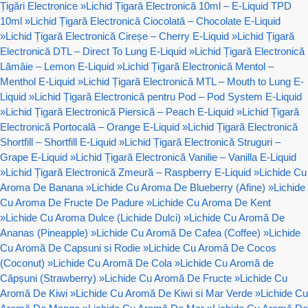
Țigări Electronice
»
Lichid Țigară Electronică 10ml – E-Liquid TPD
10ml
»
Lichid Țigară Electronică Ciocolată – Chocolate E-Liquid
»
Lichid Țigară Electronică Cireșe – Cherry E-Liquid
»
Lichid Țigară
Electronică DTL – Direct To Lung E-Liquid
»
Lichid Țigară Electronică
Lămâie – Lemon E-Liquid
»
Lichid Țigară Electronică Mentol –
Menthol E-Liquid
»
Lichid Țigară Electronică MTL – Mouth to Lung E-
Liquid
»
Lichid Țigară Electronică pentru Pod – Pod System E-Liquid
»
Lichid Țigară Electronică Piersică – Peach E-Liquid
»
Lichid Țigară
Electronică Portocală – Orange E-Liquid
»
Lichid Țigară Electronică
Shortfill – Shortfill E-Liquid
»
Lichid Țigară Electronică Struguri –
Grape E-Liquid
»
Lichid Țigară Electronică Vanilie – Vanilla E-Liquid
»
Lichid Țigară Electronică Zmeură – Raspberry E-Liquid
»
Lichide Cu
Aroma De Banana
»
Lichide Cu Aroma De Blueberry (Afine)
»
Lichide
Cu Aroma De Fructe De Padure
»
Lichide Cu Aroma De Kent
»
Lichide Cu Aroma Dulce (Lichide Dulci)
»
Lichide Cu Aromă De
Ananas (Pineapple)
»
Lichide Cu Aromă De Cafea (Coffee)
»
Lichide
Cu Aromă De Capsuni si Rodie
»
Lichide Cu Aromă De Cocos
(Coconut)
»
Lichide Cu Aromă De Cola
»
Lichide Cu Aromă de
Căpșuni (Strawberry)
»
Lichide Cu Aromă De Fructe
»
Lichide Cu
Aromă De Kiwi
»
Lichide Cu Aromă De Kiwi si Mar Verde
»
Lichide Cu