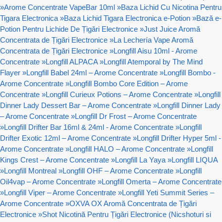
»
Arome Concentrate VapeBar 10ml
»
Baza Lichid Cu Nicotina Pentru
Tigara Electronica
»
Baza Lichid Tigara Electronica e-Potion
»
Bază e-
Potion Pentru Lichide De Țigări Electronice
»
Just Juice Aromă
Concentrata de Țigări Electronice
»
La Lechería Vape Aromă
Concentrata de Țigări Electronice
»
Longfill Aisu 10ml - Arome
Concentrate
»
Longfill ALPACA
»
Longfill Atemporal by The Mind
Flayer
»
Longfill Babel 24ml – Arome Concentrate
»
Longfill Bombo -
Arome Concentrate
»
Longfill Bombo Core Edition – Arome
Concentrate
»
Longfill Curieux Potions – Arome Concentrate
»
Longfill
Dinner Lady Dessert Bar – Arome Concentrate
»
Longfill Dinner Lady
– Arome Concentrate
»
Longfill Dr Frost – Arome Concentrate
»
Longfill Drifter Bar 16ml & 24ml - Arome Concentrate
»
Longfill
Drifter Exotic 12ml – Arome Concentrate
»
Longfill Drifter Hyper 5ml -
Arome Concentrate
»
Longfill HALO – Arome Concentrate
»
Longfill
Kings Crest – Arome Concentrate
»
Longfill La Yaya
»
Longfill LIQUA
»
Longfill Montreal
»
Longfill OHF – Arome Concentrate
»
Longfill
Oil4vap – Arome Concentrate
»
Longfill Omerta – Arome Concentrate
»
Longfill Viper – Arome Concentrate
»
Longfill Yeti Summit Series –
Arome Concentrate
»
OXVA OX Aromă Concentrata de Țigări
Electronice
»
Shot Nicotină Pentru Țigări Electronice (Nicshoturi si