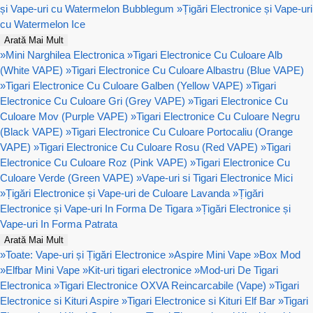
și Vape-uri cu Watermelon Bubblegum
»
Țigări Electronice și Vape-uri
cu Watermelon Ice
Arată Mai Mult
»
Mini Narghilea Electronica
»
Tigari Electronice Cu Culoare Alb
(White VAPE)
»
Tigari Electronice Cu Culoare Albastru (Blue VAPE)
»
Tigari Electronice Cu Culoare Galben (Yellow VAPE)
»
Tigari
Electronice Cu Culoare Gri (Grey VAPE)
»
Tigari Electronice Cu
Culoare Mov (Purple VAPE)
»
Tigari Electronice Cu Culoare Negru
(Black VAPE)
»
Tigari Electronice Cu Culoare Portocaliu (Orange
VAPE)
»
Tigari Electronice Cu Culoare Rosu (Red VAPE)
»
Tigari
Electronice Cu Culoare Roz (Pink VAPE)
»
Tigari Electronice Cu
Culoare Verde (Green VAPE)
»
Vape-uri si Tigari Electronice Mici
»
Țigări Electronice și Vape-uri de Culoare Lavanda
»
Țigări
Electronice și Vape-uri In Forma De Tigara
»
Țigări Electronice și
Vape-uri In Forma Patrata
Arată Mai Mult
»
Toate: Vape-uri și Țigări Electronice
»
Aspire Mini Vape
»
Box Mod
»
Elfbar Mini Vape
»
Kit-uri tigari electronice
»
Mod-uri De Tigari
Electronica
»
Tigari Electronice OXVA Reincarcabile (Vape)
»
Tigari
Electronice si Kituri Aspire
»
Tigari Electronice si Kituri Elf Bar
»
Tigari