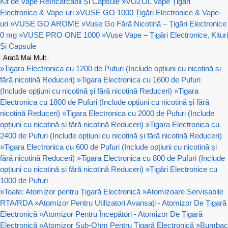
Kit de Vape Reîncărcabil Și Capsule
»
VOZOL Vape Țigări
Electronice & Vape-uri
»
VUSE GO 1000 Țigări Electronice & Vape-
uri
»
VUSE GO AROME
»
Vuse Go Fără Nicotină – Țigări Electronice
0 mg
»
VUSE PRO ONE 1000
»
Vuse Vape – Țigări Electronice, Kituri
Și Capsule
Arată Mai Mult
»
Tigara Electronica cu 1200 de Pufuri (Include opțiuni cu nicotină și
fără nicotină Reduceri)
»
Tigara Electronica cu 1600 de Pufuri
(Include opțiuni cu nicotină și fără nicotină Reduceri)
»
Tigara
Electronica cu 1800 de Pufuri (Include opțiuni cu nicotină și fără
nicotină Reduceri)
»
Tigara Electronica cu 2000 de Pufuri (Include
opțiuni cu nicotină și fără nicotină Reduceri)
»
Tigara Electronica cu
2400 de Pufuri (Include opțiuni cu nicotină și fără nicotină Reduceri)
»
Tigara Electronica cu 600 de Pufuri (Include opțiuni cu nicotină și
fără nicotină Reduceri)
»
Tigara Electronica cu 800 de Pufuri (Include
opțiuni cu nicotină și fără nicotină Reduceri)
»
Țigări Electronice cu
1000 de Pufuri
»
Toate: Atomizor pentru Țigară Electronică
»
Atomizoare Servisabile
RTA/RDA
»
Atomizor Pentru Utilizatori Avansați - Atomizor De Țigară
Electronică
»
Atomizor Pentru Începători - Atomizor De Țigară
Electronică
»
Atomizor Sub-Ohm Pentru Țigară Electronică
»
Bumbac