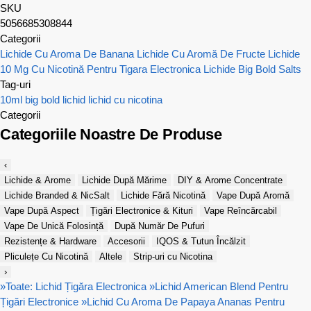
SKU
5056685308844
Categorii
Lichide Cu Aroma De Banana
Lichide Cu Aromă De Fructe
Lichide
10 Mg Cu Nicotină Pentru Tigara Electronica
Lichide Big Bold Salts
Tag-uri
10ml
big bold
lichid
lichid cu nicotina
Categorii
Categoriile Noastre De Produse
‹
Lichide & Arome
Lichide După Mărime
DIY & Arome Concentrate
Lichide Branded & NicSalt
Lichide Fără Nicotină
Vape După Aromă
Vape După Aspect
Țigări Electronice & Kituri
Vape Reîncărcabil
Vape De Unică Folosință
După Număr De Pufuri
Rezistențe & Hardware
Accesorii
IQOS & Tutun Încălzit
Pliculețe Cu Nicotină
Altele
Strip-uri cu Nicotina
›
»
Toate: Lichid Țigăra Electronica
»
Lichid American Blend Pentru
Țigări Electronice
»
Lichid Cu Aroma De Papaya Ananas Pentru