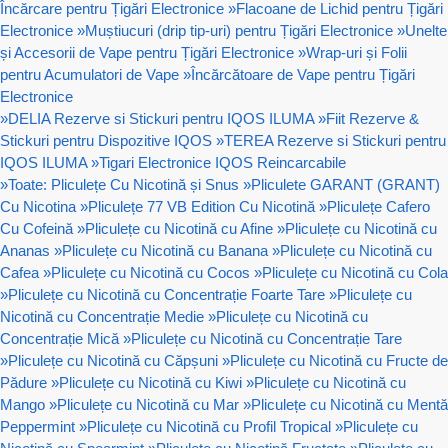
Încărcare pentru Țigări Electronice
»
Flacoane de Lichid pentru Țigări
Electronice
»
Muștiucuri (drip tip-uri) pentru Țigări Electronice
»
Unelte
și Accesorii de Vape pentru Țigări Electronice
»
Wrap-uri și Folii
pentru Acumulatori de Vape
»
Încărcătoare de Vape pentru Țigări
Electronice
»
DELIA Rezerve si Stickuri pentru IQOS ILUMA
»
Fiit Rezerve &
Stickuri pentru Dispozitive IQOS
»
TEREA Rezerve si Stickuri pentru
IQOS ILUMA
»
Tigari Electronice IQOS Reincarcabile
»
Toate: Pliculețe Cu Nicotină și Snus
»
Pliculete GARANT (GRANT)
Cu Nicotina
»
Pliculețe 77 VB Edition Cu Nicotină
»
Pliculețe Cafero
Cu Cofeină
»
Pliculețe cu Nicotină cu Afine
»
Pliculețe cu Nicotină cu
Ananas
»
Pliculețe cu Nicotină cu Banana
»
Pliculețe cu Nicotină cu
Cafea
»
Pliculețe cu Nicotină cu Cocos
»
Pliculețe cu Nicotină cu Cola
»
Pliculețe cu Nicotină cu Concentrație Foarte Tare
»
Pliculețe cu
Nicotină cu Concentrație Medie
»
Pliculețe cu Nicotină cu
Concentrație Mică
»
Pliculețe cu Nicotină cu Concentrație Tare
»
Pliculețe cu Nicotină cu Căpșuni
»
Pliculețe cu Nicotină cu Fructe de
Pădure
»
Pliculețe cu Nicotină cu Kiwi
»
Pliculețe cu Nicotină cu
Mango
»
Pliculețe cu Nicotină cu Mar
»
Pliculețe cu Nicotină cu Mentă
Peppermint
»
Pliculețe cu Nicotină cu Profil Tropical
»
Pliculețe cu