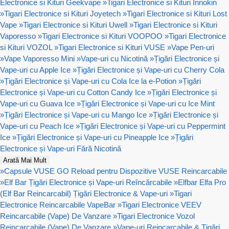
Electronice si Kituri Geekvape
»
Tigari Electronice si Kituri Innokin
»
Tigari Electronice si Kituri Joyetech
»
Tigari Electronice si Kituri Lost
Vape
»
Tigari Electronice si Kituri Uwell
»
Tigari Electronice si Kituri
Vaporesso
»
Tigari Electronice si Kituri VOOPOO
»
Tigari Electronice
si Kituri VOZOL
»
Tigari Electronice si Kituri VUSE
»
Vape Pen-uri
»
Vape Vaporesso Mini
»
Vape-uri cu Nicotină
»
Țigări Electronice și
Vape-uri cu Apple Ice
»
Țigări Electronice și Vape-uri cu Cherry Cola
»
Țigări Electronice și Vape-uri cu Cola Ice la e-Potion
»
Țigări
Electronice și Vape-uri cu Cotton Candy Ice
»
Țigări Electronice și
Vape-uri cu Guava Ice
»
Țigări Electronice și Vape-uri cu Ice Mint
»
Țigări Electronice și Vape-uri cu Mango Ice
»
Țigări Electronice și
Vape-uri cu Peach Ice
»
Țigări Electronice și Vape-uri cu Peppermint
Ice
»
Țigări Electronice și Vape-uri cu Pineapple Ice
»
Țigări
Electronice și Vape-uri Fără Nicotină
Arată Mai Mult
»
Capsule VUSE GO Reload pentru Dispozitive VUSE Reincarcabile
»
Elf Bar Țigări Electronice și Vape-uri Reîncărcabile
»
Elfbar Elfa Pro
(Elf Bar Reincarcabil) Țigări Electronice & Vape-uri
»
Tigari
Electronice Reincarcabile VapeBar
»
Tigari Electronice VEEV
Reincarcabile (Vape) De Vanzare
»
Tigari Electronice Vozol
Reincarcabile (Vape) De Vanzare
»
Vape-uri Reincarcabile & Țigări