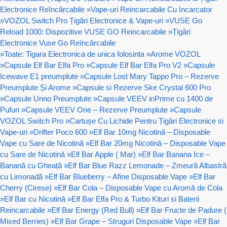
Electronice Reîncărcabile
»
Vape-uri Reincarcabile Cu Incarcator
»
VOZOL Switch Pro Țigări Electronice & Vape-uri
»
VUSE Go
Reload 1000: Dispozitive VUSE GO Reincarcabile
»
Țigări
Electronice Vuse Go Reîncărcabile
»
Toate: Tigara Electronica de unica folosinta
»
Arome VOZOL
»
Capsule Elf Bar Elfa Pro
»
Capsule Elf Bar Elfa Pro V2
»
Capsule
Icewave E1 preumplute
»
Capsule Lost Mary Tappo Pro – Rezerve
Preumplute Și Arome
»
Capsule si Rezerve Ske Crystal 600 Pro
»
Capsule Unno Preumplute
»
Capsule VEEV inPrime cu 1400 de
Pufuri
»
Capsule VEEV One – Rezerve Preumplute
»
Capsule
VOZOL Switch Pro
»
Cartușe Cu Lichide Pentru Țigări Electronice si
Vape-uri
»
Drifter Poco 600
»
Elf Bar 10mg Nicotină – Disposable
Vape cu Sare de Nicotină
»
Elf Bar 20mg Nicotină – Disposable Vape
cu Sare de Nicotină
»
Elf Bar Apple ( Mar)
»
Elf Bar Banana Ice –
Banană cu Gheață
»
Elf Bar Blue Razz Lemonade – Zmeură Albastră
cu Limonadă
»
Elf Bar Blueberry – Afine Disposable Vape
»
Elf Bar
Cherry (Cirese)
»
Elf Bar Cola – Disposable Vape cu Aromă de Cola
»
Elf Bar cu Nicotină
»
Elf Bar Elfa Pro & Turbo Kituri si Baterii
Reincarcabile
»
Elf Bar Energy (Red Bull)
»
Elf Bar Fructe de Padure (
Mixed Berries)
»
Elf Bar Grape – Struguri Disposable Vape
»
Elf Bar