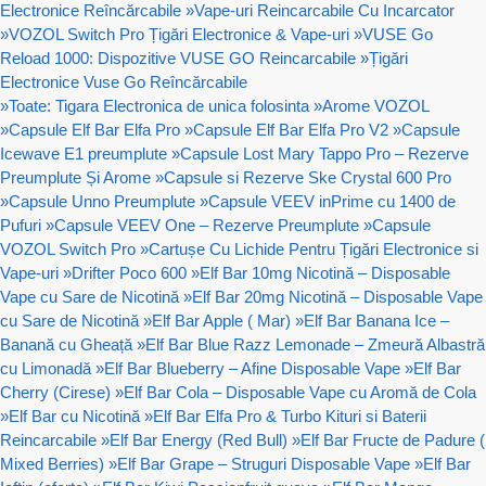
Electronice Reîncărcabile
»
Vape-uri Reincarcabile Cu Incarcator
»
VOZOL Switch Pro Țigări Electronice & Vape-uri
»
VUSE Go
Reload 1000: Dispozitive VUSE GO Reincarcabile
»
Țigări
Electronice Vuse Go Reîncărcabile
»
Toate: Tigara Electronica de unica folosinta
»
Arome VOZOL
»
Capsule Elf Bar Elfa Pro
»
Capsule Elf Bar Elfa Pro V2
»
Capsule
Icewave E1 preumplute
»
Capsule Lost Mary Tappo Pro – Rezerve
Preumplute Și Arome
»
Capsule si Rezerve Ske Crystal 600 Pro
»
Capsule Unno Preumplute
»
Capsule VEEV inPrime cu 1400 de
Pufuri
»
Capsule VEEV One – Rezerve Preumplute
»
Capsule
VOZOL Switch Pro
»
Cartușe Cu Lichide Pentru Țigări Electronice si
Vape-uri
»
Drifter Poco 600
»
Elf Bar 10mg Nicotină – Disposable
Vape cu Sare de Nicotină
»
Elf Bar 20mg Nicotină – Disposable Vape
cu Sare de Nicotină
»
Elf Bar Apple ( Mar)
»
Elf Bar Banana Ice –
Banană cu Gheață
»
Elf Bar Blue Razz Lemonade – Zmeură Albastră
cu Limonadă
»
Elf Bar Blueberry – Afine Disposable Vape
»
Elf Bar
Cherry (Cirese)
»
Elf Bar Cola – Disposable Vape cu Aromă de Cola
»
Elf Bar cu Nicotină
»
Elf Bar Elfa Pro & Turbo Kituri si Baterii
Reincarcabile
»
Elf Bar Energy (Red Bull)
»
Elf Bar Fructe de Padure (
Mixed Berries)
»
Elf Bar Grape – Struguri Disposable Vape
»
Elf Bar