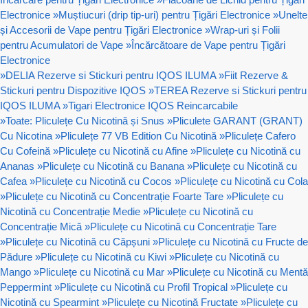
Electronice
»
Muștiucuri (drip tip-uri) pentru Țigări Electronice
»
Unelte
și Accesorii de Vape pentru Țigări Electronice
»
Wrap-uri și Folii
pentru Acumulatori de Vape
»
Încărcătoare de Vape pentru Țigări
Electronice
»
DELIA Rezerve si Stickuri pentru IQOS ILUMA
»
Fiit Rezerve &
Stickuri pentru Dispozitive IQOS
»
TEREA Rezerve si Stickuri pentru
IQOS ILUMA
»
Tigari Electronice IQOS Reincarcabile
»
Toate: Pliculețe Cu Nicotină și Snus
»
Pliculete GARANT (GRANT)
Cu Nicotina
»
Pliculețe 77 VB Edition Cu Nicotină
»
Pliculețe Cafero
Cu Cofeină
»
Pliculețe cu Nicotină cu Afine
»
Pliculețe cu Nicotină cu
Ananas
»
Pliculețe cu Nicotină cu Banana
»
Pliculețe cu Nicotină cu
Cafea
»
Pliculețe cu Nicotină cu Cocos
»
Pliculețe cu Nicotină cu Cola
»
Pliculețe cu Nicotină cu Concentrație Foarte Tare
»
Pliculețe cu
Nicotină cu Concentrație Medie
»
Pliculețe cu Nicotină cu
Concentrație Mică
»
Pliculețe cu Nicotină cu Concentrație Tare
»
Pliculețe cu Nicotină cu Căpșuni
»
Pliculețe cu Nicotină cu Fructe de
Pădure
»
Pliculețe cu Nicotină cu Kiwi
»
Pliculețe cu Nicotină cu
Mango
»
Pliculețe cu Nicotină cu Mar
»
Pliculețe cu Nicotină cu Mentă
Peppermint
»
Pliculețe cu Nicotină cu Profil Tropical
»
Pliculețe cu
Nicotină cu Spearmint
»
Pliculețe cu Nicotină Fructate
»
Pliculețe cu