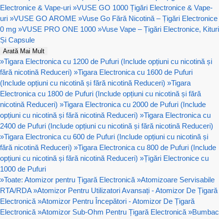
Electronice & Vape-uri
»
VUSE GO 1000 Țigări Electronice & Vape-
uri
»
VUSE GO AROME
»
Vuse Go Fără Nicotină – Țigări Electronice
0 mg
»
VUSE PRO ONE 1000
»
Vuse Vape – Țigări Electronice, Kituri
Și Capsule
Arată Mai Mult
»
Tigara Electronica cu 1200 de Pufuri (Include opțiuni cu nicotină și
fără nicotină Reduceri)
»
Tigara Electronica cu 1600 de Pufuri
(Include opțiuni cu nicotină și fără nicotină Reduceri)
»
Tigara
Electronica cu 1800 de Pufuri (Include opțiuni cu nicotină și fără
nicotină Reduceri)
»
Tigara Electronica cu 2000 de Pufuri (Include
opțiuni cu nicotină și fără nicotină Reduceri)
»
Tigara Electronica cu
2400 de Pufuri (Include opțiuni cu nicotină și fără nicotină Reduceri)
»
Tigara Electronica cu 600 de Pufuri (Include opțiuni cu nicotină și
fără nicotină Reduceri)
»
Tigara Electronica cu 800 de Pufuri (Include
opțiuni cu nicotină și fără nicotină Reduceri)
»
Țigări Electronice cu
1000 de Pufuri
»
Toate: Atomizor pentru Țigară Electronică
»
Atomizoare Servisabile
RTA/RDA
»
Atomizor Pentru Utilizatori Avansați - Atomizor De Țigară
Electronică
»
Atomizor Pentru Începători - Atomizor De Țigară
Electronică
»
Atomizor Sub-Ohm Pentru Țigară Electronică
»
Bumbac