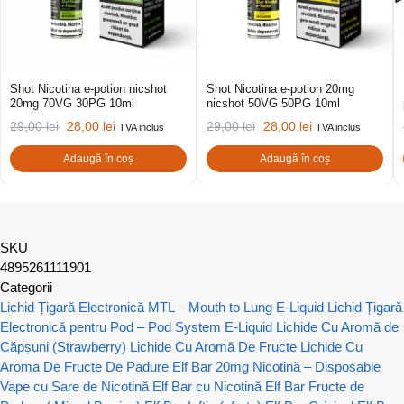
Shot Nicotina e-potion nicshot
Shot Nicotina e-potion 20mg
20mg 70VG 30PG 10ml
nicshot 50VG 50PG 10ml
29,00
lei
28,00
lei
29,00
lei
28,00
lei
TVA inclus
TVA inclus
Adaugă în coș
Adaugă în coș
SKU
4895261111901
Categorii
Lichid Țigară Electronică MTL – Mouth to Lung E-Liquid
Lichid Țigară
Electronică pentru Pod – Pod System E-Liquid
Lichide Cu Aromă de
Căpșuni (Strawberry)
Lichide Cu Aromă De Fructe
Lichide Cu
Aroma De Fructe De Padure
Elf Bar 20mg Nicotină – Disposable
Vape cu Sare de Nicotină
Elf Bar cu Nicotină
Elf Bar Fructe de