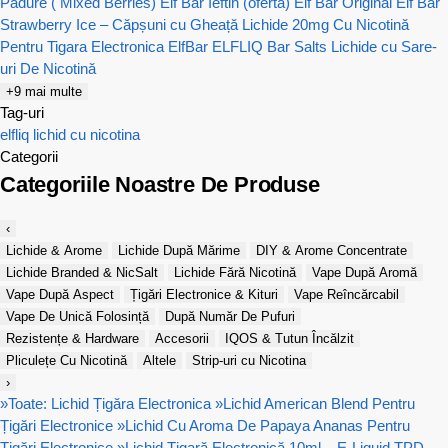
Padure ( Mixed Berries)
Elf Bar Ieftin (oferta)
Elf Bar Original
Elf Bar
Strawberry Ice – Căpșuni cu Gheață
Lichide 20mg Cu Nicotină
Pentru Tigara Electronica
ElfBar ELFLIQ Bar Salts Lichide cu Sare-
uri De Nicotină
+9 mai multe
Tag-uri
elfliq
lichid cu nicotina
Categorii
Categoriile Noastre De Produse
‹
Lichide & Arome
Lichide După Mărime
DIY & Arome Concentrate
Lichide Branded & NicSalt
Lichide Fără Nicotină
Vape După Aromă
Vape După Aspect
Țigări Electronice & Kituri
Vape Reîncărcabil
Vape De Unică Folosință
După Număr De Pufuri
Rezistențe & Hardware
Accesorii
IQOS & Tutun Încălzit
Pliculețe Cu Nicotină
Altele
Strip-uri cu Nicotina
›
»
Toate: Lichid Țigăra Electronica
»
Lichid American Blend Pentru
Țigări Electronice
»
Lichid Cu Aroma De Papaya Ananas Pentru
Țigări Electronice
»
Lichid Țigară Electronică 10ml – E-Liquid TPD