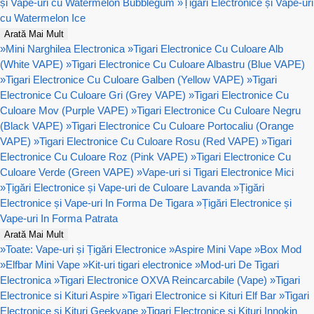
și Vape-uri cu Watermelon Bubblegum
»
Țigări Electronice și Vape-uri
cu Watermelon Ice
Arată Mai Mult
»
Mini Narghilea Electronica
»
Tigari Electronice Cu Culoare Alb
(White VAPE)
»
Tigari Electronice Cu Culoare Albastru (Blue VAPE)
»
Tigari Electronice Cu Culoare Galben (Yellow VAPE)
»
Tigari
Electronice Cu Culoare Gri (Grey VAPE)
»
Tigari Electronice Cu
Culoare Mov (Purple VAPE)
»
Tigari Electronice Cu Culoare Negru
(Black VAPE)
»
Tigari Electronice Cu Culoare Portocaliu (Orange
VAPE)
»
Tigari Electronice Cu Culoare Rosu (Red VAPE)
»
Tigari
Electronice Cu Culoare Roz (Pink VAPE)
»
Tigari Electronice Cu
Culoare Verde (Green VAPE)
»
Vape-uri si Tigari Electronice Mici
»
Țigări Electronice și Vape-uri de Culoare Lavanda
»
Țigări
Electronice și Vape-uri In Forma De Tigara
»
Țigări Electronice și
Vape-uri In Forma Patrata
Arată Mai Mult
»
Toate: Vape-uri și Țigări Electronice
»
Aspire Mini Vape
»
Box Mod
»
Elfbar Mini Vape
»
Kit-uri tigari electronice
»
Mod-uri De Tigari
Electronica
»
Tigari Electronice OXVA Reincarcabile (Vape)
»
Tigari
Electronice si Kituri Aspire
»
Tigari Electronice si Kituri Elf Bar
»
Tigari
Electronice si Kituri Geekvape
»
Tigari Electronice si Kituri Innokin