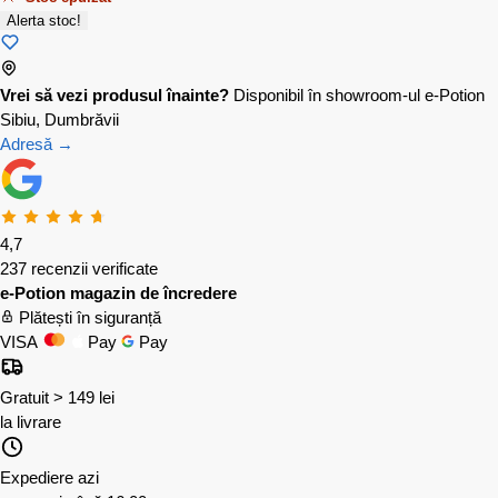
Alerta stoc!
Vrei să vezi produsul înainte?
Disponibil în showroom-ul e-Potion
Sibiu, Dumbrăvii
Adresă →
4,7
237 recenzii verificate
e-Potion magazin de încredere
Plătești în siguranță
VISA
Pay
Pay
Gratuit > 149 lei
la livrare
Expediere azi