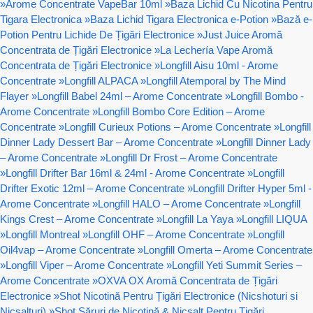
»
Arome Concentrate VapeBar 10ml
»
Baza Lichid Cu Nicotina Pentru
Tigara Electronica
»
Baza Lichid Tigara Electronica e-Potion
»
Bază e-
Potion Pentru Lichide De Țigări Electronice
»
Just Juice Aromă
Concentrata de Țigări Electronice
»
La Lechería Vape Aromă
Concentrata de Țigări Electronice
»
Longfill Aisu 10ml - Arome
Concentrate
»
Longfill ALPACA
»
Longfill Atemporal by The Mind
Flayer
»
Longfill Babel 24ml – Arome Concentrate
»
Longfill Bombo -
Arome Concentrate
»
Longfill Bombo Core Edition – Arome
Concentrate
»
Longfill Curieux Potions – Arome Concentrate
»
Longfill
Dinner Lady Dessert Bar – Arome Concentrate
»
Longfill Dinner Lady
– Arome Concentrate
»
Longfill Dr Frost – Arome Concentrate
»
Longfill Drifter Bar 16ml & 24ml - Arome Concentrate
»
Longfill
Drifter Exotic 12ml – Arome Concentrate
»
Longfill Drifter Hyper 5ml -
Arome Concentrate
»
Longfill HALO – Arome Concentrate
»
Longfill
Kings Crest – Arome Concentrate
»
Longfill La Yaya
»
Longfill LIQUA
»
Longfill Montreal
»
Longfill OHF – Arome Concentrate
»
Longfill
Oil4vap – Arome Concentrate
»
Longfill Omerta – Arome Concentrate
»
Longfill Viper – Arome Concentrate
»
Longfill Yeti Summit Series –
Arome Concentrate
»
OXVA OX Aromă Concentrata de Țigări
Electronice
»
Shot Nicotină Pentru Țigări Electronice (Nicshoturi si
Nicsalturi)
»
Shot Săruri de Nicotină & Nicsalt Pentru Țigări