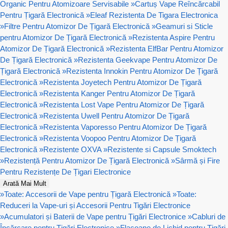
Organic Pentru Atomizoare Servisabile
»
Cartuș Vape Reîncărcabil
Pentru Țigară Electronică
»
Eleaf Rezistenta De Tigara Electronica
»
Filtre Pentru Atomizor De Țigară Electronică
»
Geamuri si Sticle
pentru Atomizor De Țigară Electronică
»
Rezistenta Aspire Pentru
Atomizor De Țigară Electronică
»
Rezistenta ElfBar Pentru Atomizor
De Țigară Electronică
»
Rezistenta Geekvape Pentru Atomizor De
Țigară Electronică
»
Rezistenta Innokin Pentru Atomizor De Țigară
Electronică
»
Rezistenta Joyetech Pentru Atomizor De Țigară
Electronică
»
Rezistenta Kanger Pentru Atomizor De Țigară
Electronică
»
Rezistenta Lost Vape Pentru Atomizor De Țigară
Electronică
»
Rezistenta Uwell Pentru Atomizor De Țigară
Electronică
»
Rezistenta Vaporesso Pentru Atomizor De Țigară
Electronică
»
Rezistenta Voopoo Pentru Atomizor De Țigară
Electronică
»
Rezistente OXVA
»
Rezistente si Capsule Smoktech
»
Rezistență Pentru Atomizor De Țigară Electronică
»
Sârmă și Fire
Pentru Rezistențe De Țigari Electronice
Arată Mai Mult
»
Toate: Accesorii de Vape pentru Țigară Electronică
»
Toate:
Reduceri la Vape-uri și Accesorii Pentru Tigări Electronice
»
Acumulatori și Baterii de Vape pentru Țigări Electronice
»
Cabluri de
Încărcare pentru Țigări Electronice
»
Flacoane de Lichid pentru Țigări