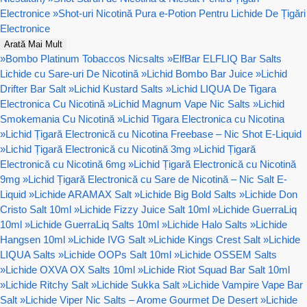
Electronice
»
Shot-uri Nicotină Pura e-Potion Pentru Lichide De Țigări
Electronice
Arată Mai Mult
»
Bombo Platinum Tobaccos Nicsalts
»
ElfBar ELFLIQ Bar Salts
Lichide cu Sare-uri De Nicotină
»
Lichid Bombo Bar Juice
»
Lichid
Drifter Bar Salt
»
Lichid Kustard Salts
»
Lichid LIQUA De Tigara
Electronica Cu Nicotină
»
Lichid Magnum Vape Nic Salts
»
Lichid
Smokemania Cu Nicotină
»
Lichid Tigara Electronica cu Nicotina
»
Lichid Țigară Electronică cu Nicotina Freebase – Nic Shot E-Liquid
»
Lichid Țigară Electronică cu Nicotină 3mg
»
Lichid Țigară
Electronică cu Nicotină 6mg
»
Lichid Țigară Electronică cu Nicotină
9mg
»
Lichid Țigară Electronică cu Sare de Nicotină – Nic Salt E-
Liquid
»
Lichide ARAMAX Salt
»
Lichide Big Bold Salts
»
Lichide Don
Cristo Salt 10ml
»
Lichide Fizzy Juice Salt 10ml
»
Lichide GuerraLiq
10ml
»
Lichide GuerraLiq Salts 10ml
»
Lichide Halo Salts
»
Lichide
Hangsen 10ml
»
Lichide IVG Salt
»
Lichide Kings Crest Salt
»
Lichide
LIQUA Salts
»
Lichide OOPs Salt 10ml
»
Lichide OSSEM Salts
»
Lichide OXVA OX Salts 10ml
»
Lichide Riot Squad Bar Salt 10ml
»
Lichide Ritchy Salt
»
Lichide Sukka Salt
»
Lichide Vampire Vape Bar
Salt
»
Lichide Viper Nic Salts – Arome Gourmet De Desert
»
Lichide