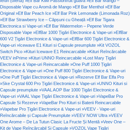
Ieftin (oferta)
»
Elf Bar Kiwi Passionfruit guava
»
Elf Bar Mango –
Disposable Vape cu Aromă de Mango
»
Elf Bar Menthol
»
Elf Bar
Original
»
Elf Bar Peach Ice
»
Elf Bar Pink Lemonade (Limonada Roz)
»
Elf Bar Strawberry Ice – Căpșuni cu Gheață
»
Elf Bar Tigara
Electronica si Vape-uri
»
Elf Bar Watermelon – Pepene Verde
Disposable Vape
»
ElfBar 1000 Țigări Electronice & Vape-uri
»
ElfBar
600 V2 Țigări Electronice & Vape-uri
»
ElfBar 600 Țigări Electronice &
Vape-uri
»
Icewave E1 Kituri si Capsule preumplute
»
Kit VOZOL
Switch Pico
»
Kituri Icewave E1 Reincarcabile
»
Kituri Reîncărcabile
VEEV inPrime
»
Kituri UNNO Reincarcabile
»
Lost Mary Țigări
Electronice & Vape-uri Reincarcabile
»
One Puff 1000 Țigări
Electronice & Vape-uri
»
One Puff 800 Țigări Electronice & Vape-uri
»
One Puff Țigări Electronice & Vape-uri
»
Rezerve Elf Bar Elfa Pro
»
Ske Crystal 600 Pro Țigări Electronice & Vape-uri
»
UNNO Kituri si
Capsule preumplute
»
VAAL AOP Bar 1000 Țigări Electronice &
Vape-uri
»
VAAL Vape Țigări Electronice & Vape-uri
»
VapeBar Pro
Capsule Si Rezerve
»
VapeBar Pro Kituri si Baterii Reincarcabile
»
Vapebar Pro Țigări Electronice & Vape-uri
»
VEEV - Vape-uri
Reîncărcabile și Capsule Preumplute
»
VEEV NOW Ultra
»
VEEV
One Arome – De La Tutun Clasic La Fructe Și Mentă
»
Veev One –
Kit de Vape Reîncărcabil Și Capsule
»
VOZOL Vape Țigări