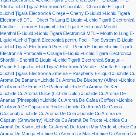
10ml
»
Lichid Țigară Electronică Ciocolată – Chocolate E-Liquid
»
Lichid Țigară Electronică Cireșe – Cherry E-Liquid
»
Lichid Țigară
Electronică DTL – Direct To Lung E-Liquid
»
Lichid Țigară Electronică
Lămâie – Lemon E-Liquid
»
Lichid Țigară Electronică Mentol –
Menthol E-Liquid
»
Lichid Țigară Electronică MTL – Mouth to Lung E-
Liquid
»
Lichid Țigară Electronică pentru Pod – Pod System E-Liquid
»
Lichid Țigară Electronică Piersică – Peach E-Liquid
»
Lichid Țigară
Electronică Portocală – Orange E-Liquid
»
Lichid Țigară Electronică
Shortfill – Shortfill E-Liquid
»
Lichid Țigară Electronică Struguri –
Grape E-Liquid
»
Lichid Țigară Electronică Vanilie – Vanilla E-Liquid
»
Lichid Țigară Electronică Zmeură – Raspberry E-Liquid
»
Lichide Cu
Aroma De Banana
»
Lichide Cu Aroma De Blueberry (Afine)
»
Lichide
Cu Aroma De Fructe De Padure
»
Lichide Cu Aroma De Kent
»
Lichide Cu Aroma Dulce (Lichide Dulci)
»
Lichide Cu Aromă De
Ananas (Pineapple)
»
Lichide Cu Aromă De Cafea (Coffee)
»
Lichide
Cu Aromă De Capsuni si Rodie
»
Lichide Cu Aromă De Cocos
(Coconut)
»
Lichide Cu Aromă De Cola
»
Lichide Cu Aromă de
Căpșuni (Strawberry)
»
Lichide Cu Aromă De Fructe
»
Lichide Cu
Aromă De Kiwi
»
Lichide Cu Aromă De Kiwi si Mar Verde
»
Lichide Cu
Aromă De Mango
»
Lichide Cu Aromă De Mar
»
Lichide Cu Aromă De