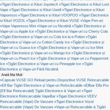
»
Tigari Electronice si Kituri Joyetech
»
Tigari Electronice si Kituri Lost
Vape
»
Tigari Electronice si Kituri Uwell
»
Tigari Electronice si Kituri
Vaporesso
»
Tigari Electronice si Kituri VOOPOO
»
Tigari Electronice
si Kituri VOZOL
»
Tigari Electronice si Kituri VUSE
»
Vape Pen-uri
»
Vape Vaporesso Mini
»
Vape-uri cu Nicotină
»
Țigări Electronice și
Vape-uri cu Apple Ice
»
Țigări Electronice și Vape-uri cu Cherry Cola
»
Țigări Electronice și Vape-uri cu Cola Ice la e-Potion
»
Țigări
Electronice și Vape-uri cu Cotton Candy Ice
»
Țigări Electronice și
Vape-uri cu Guava Ice
»
Țigări Electronice și Vape-uri cu Ice Mint
»
Țigări Electronice și Vape-uri cu Mango Ice
»
Țigări Electronice și
Vape-uri cu Peach Ice
»
Țigări Electronice și Vape-uri cu Peppermint
Ice
»
Țigări Electronice și Vape-uri cu Pineapple Ice
»
Țigări
Electronice și Vape-uri Fără Nicotină
Arată Mai Mult
»
Capsule VUSE GO Reload pentru Dispozitive VUSE Reincarcabile
»
Elf Bar Țigări Electronice și Vape-uri Reîncărcabile
»
Elfbar Elfa Pro
(Elf Bar Reincarcabil) Țigări Electronice & Vape-uri
»
Tigari
Electronice Reincarcabile VapeBar
»
Tigari Electronice VEEV
Reincarcabile (Vape) De Vanzare
»
Tigari Electronice Vozol
Reincarcabile (Vape) De Vanzare
»
Vape-uri Reincarcabile & Țigări