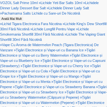
VOZOL Salt Prime 10ml
»
Lichide Yeti Bar Salts 10ml
»
Lichidele
Dinner Lady Dessert Bar Salt
»
Lichidele Dinner Lady Salt
»
Pachamama Salts Lichide cu Sare-uri De Nicotină
Arată Mai Mult
»
Lichid Tigara Electronica Fara Nicotina
»
Lichide King's Dew Shortfill
30ml Fără Nicotină
»
Lichide Longfill Pentru Vape
»
Lichide
Smokemania Shortfill 30ml Fără Nicotină
»
Lichide The Vaping Giant
Shortfill 30ml Fără Nicotină
»
Vape Cu Aroma de Watermelon Peach (Tigara Electronica) De
Vanzare
»
Țigări Electronice și Vape-uri cu Banana Ice
»
Țigări
Electronice și Vape-uri cu Berry Watermelon
»
Țigări Electronice și
Vape-uri cu Blueberry Ice
»
Țigări Electronice și Vape-uri cu Capsuni
(Strawberry)
»
Țigări Electronice și Vape-uri cu Cherry Ice
»
Țigări
Electronice și Vape-uri cu Cola
»
Țigări Electronice și Vape-uri cu
Grape Ice
»
Țigări Electronice și Vape-uri cu Mango
»
Țigări
Electronice și Vape-uri cu Menta
»
Țigări Electronice și Vape-uri cu
Pepene
»
Țigări Electronice și Vape-uri cu Strawberry Banana
»
Țigări
Electronice și Vape-uri cu Strawberry Ice
»
Țigări Electronice și Vape-
uri cu Strawberry Watermelon (Căpșuni și Pepene)
»
Țigări
Electronice și Vape-uri cu Watermelon (Pepene)
»
Țigări Electronice