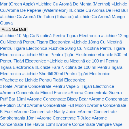
Mar (Green Apple)
»
Lichide Cu Aromă De Menta (Menthol)
»
Lichide
Cu Aromă De Pepene (Watermelon)
»
Lichide Cu Aromă De Red Bull
»
Lichide Cu Aromă De Tutun (Tobacco)
»
Lichide Cu Aromă Mango
Guava
Arată Mai Mult
»
Lichide 10 Mg Cu Nicotină Pentru Tigara Electronica
»
Lichide 12mg
Cu Nicotină Pentru Tigara Electronica
»
Lichide 18mg Cu Nicotină
Pentru Tigara Electronica
»
Lichide 20mg Cu Nicotină Pentru Tigara
Electronica
»
Lichide 50 ml Pentru Țigări Electronice
»
Lichide 500 ml
Pentru Țigări Electronice
»
Lichide cu Nicotină de 100 ml Pentru
Tigara Electronica
»
Lichide Fara Nicotină de 100 ml Pentru Tigara
Electronica
»
Lichide Shortfill 30ml Pentru Țigări Electronice
»
Pachete de Lichide Pentru Țigări Electronice
»
Toate: Arome Concentrate Pentru Vape Și Țigări Electronice
»
Aroma Concentrata Eliquid France
»
Aroma Concentrata Guerra
Puff Bar 10ml
»
Arome Concentrate Biggy Bear
»
Arome Concentrate
e-Potion 10ml
»
Arome Concentrate Full Moon
»
Arome Concentrate
K-Fuel
»
Arome Concentrate Nasty Juice
»
Arome Concentrate
Smokemania 10ml
»
Arome Concentrate T-Juice
»
Arome
Concentrate The Flavor 10ml
»
Arome Concentrate Vampire Vape