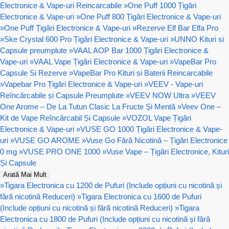
Electronice & Vape-uri Reincarcabile
»
One Puff 1000 Țigări
Electronice & Vape-uri
»
One Puff 800 Țigări Electronice & Vape-uri
»
One Puff Țigări Electronice & Vape-uri
»
Rezerve Elf Bar Elfa Pro
»
Ske Crystal 600 Pro Țigări Electronice & Vape-uri
»
UNNO Kituri si
Capsule preumplute
»
VAAL AOP Bar 1000 Țigări Electronice &
Vape-uri
»
VAAL Vape Țigări Electronice & Vape-uri
»
VapeBar Pro
Capsule Si Rezerve
»
VapeBar Pro Kituri si Baterii Reincarcabile
»
Vapebar Pro Țigări Electronice & Vape-uri
»
VEEV - Vape-uri
Reîncărcabile și Capsule Preumplute
»
VEEV NOW Ultra
»
VEEV
One Arome – De La Tutun Clasic La Fructe Și Mentă
»
Veev One –
Kit de Vape Reîncărcabil Și Capsule
»
VOZOL Vape Țigări
Electronice & Vape-uri
»
VUSE GO 1000 Țigări Electronice & Vape-
uri
»
VUSE GO AROME
»
Vuse Go Fără Nicotină – Țigări Electronice
0 mg
»
VUSE PRO ONE 1000
»
Vuse Vape – Țigări Electronice, Kituri
Și Capsule
Arată Mai Mult
»
Tigara Electronica cu 1200 de Pufuri (Include opțiuni cu nicotină și
fără nicotină Reduceri)
»
Tigara Electronica cu 1600 de Pufuri
(Include opțiuni cu nicotină și fără nicotină Reduceri)
»
Tigara
Electronica cu 1800 de Pufuri (Include opțiuni cu nicotină și fără