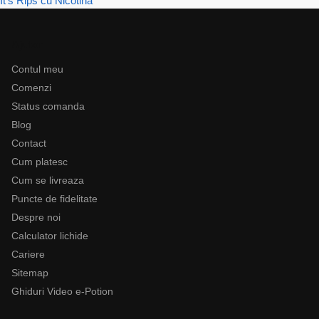
It's Rips cu Nicotină
Ajutor
Contul meu
Comenzi
Status comanda
Blog
Contact
Cum platesc
Cum se livreaza
Puncte de fidelitate
Despre noi
Calculator lichide
Cariere
Sitemap
Ghiduri Video e-Potion