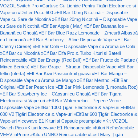
VOZOL Switch Pro
»
Cartușe Cu Lichide Pentru Țigări Electronice si
Vape-uri
»
Drifter Poco 600
»
Elf Bar 10mg Nicotină – Disposable
Vape cu Sare de Nicotină
»
Elf Bar 20mg Nicotină – Disposable Vape
cu Sare de Nicotină
»
Elf Bar Apple ( Mar)
»
Elf Bar Banana Ice –
Banană cu Gheață
»
Elf Bar Blue Razz Lemonade – Zmeură Albastră
cu Limonadă
»
Elf Bar Blueberry – Afine Disposable Vape
»
Elf Bar
Cherry (Cirese)
»
Elf Bar Cola – Disposable Vape cu Aromă de Cola
»
Elf Bar cu Nicotină
»
Elf Bar Elfa Pro & Turbo Kituri si Baterii
Reincarcabile
»
Elf Bar Energy (Red Bull)
»
Elf Bar Fructe de Padure (
Mixed Berries)
»
Elf Bar Grape – Struguri Disposable Vape
»
Elf Bar
Ieftin (oferta)
»
Elf Bar Kiwi Passionfruit guava
»
Elf Bar Mango –
Disposable Vape cu Aromă de Mango
»
Elf Bar Menthol
»
Elf Bar
Original
»
Elf Bar Peach Ice
»
Elf Bar Pink Lemonade (Limonada Roz)
»
Elf Bar Strawberry Ice – Căpșuni cu Gheață
»
Elf Bar Tigara
Electronica si Vape-uri
»
Elf Bar Watermelon – Pepene Verde
Disposable Vape
»
ElfBar 1000 Țigări Electronice & Vape-uri
»
ElfBar
600 V2 Țigări Electronice & Vape-uri
»
ElfBar 600 Țigări Electronice &
Vape-uri
»
Icewave E1 Kituri si Capsule preumplute
»
Kit VOZOL
Switch Pico
»
Kituri Icewave E1 Reincarcabile
»
Kituri Reîncărcabile
VEEV inPrime
»
Kituri UNNO Reincarcabile
»
Lost Mary Țigări