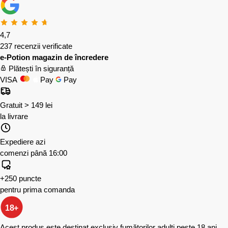
4,7
237 recenzii verificate
e-Potion magazin de încredere
Plătești în siguranță
VISA
Pay
Pay
Gratuit > 149 lei
la livrare
Expediere azi
comenzi până 16:00
+250 puncte
pentru prima comanda
18+
Acest produs este destinat exclusiv fumătorilor adulți peste 18 ani.