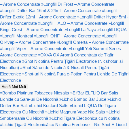
– Arome Concentrate
»
Longfill Dr Frost – Arome Concentrate
»
Longfill Drifter Bar 16ml & 24ml - Arome Concentrate
»
Longfill
Drifter Exotic 12ml – Arome Concentrate
»
Longfill Drifter Hyper 5ml -
Arome Concentrate
»
Longfill HALO – Arome Concentrate
»
Longfill
Kings Crest – Arome Concentrate
»
Longfill La Yaya
»
Longfill LIQUA
»
Longfill Montreal
»
Longfill OHF – Arome Concentrate
»
Longfill
Oil4vap – Arome Concentrate
»
Longfill Omerta – Arome Concentrate
»
Longfill Viper – Arome Concentrate
»
Longfill Yeti Summit Series –
Arome Concentrate
»
OXVA OX Aromă Concentrata de Țigări
Electronice
»
Shot Nicotină Pentru Țigări Electronice (Nicshoturi si
Nicsalturi)
»
Shot Săruri de Nicotină & Nicsalt Pentru Țigări
Electronice
»
Shot-uri Nicotină Pura e-Potion Pentru Lichide De Țigări
Electronice
Arată Mai Mult
»
Bombo Platinum Tobaccos Nicsalts
»
ElfBar ELFLIQ Bar Salts
Lichide cu Sare-uri De Nicotină
»
Lichid Bombo Bar Juice
»
Lichid
Drifter Bar Salt
»
Lichid Kustard Salts
»
Lichid LIQUA De Tigara
Electronica Cu Nicotină
»
Lichid Magnum Vape Nic Salts
»
Lichid
Smokemania Cu Nicotină
»
Lichid Tigara Electronica cu Nicotina
»
Lichid Țigară Electronică cu Nicotina Freebase – Nic Shot E-Liquid