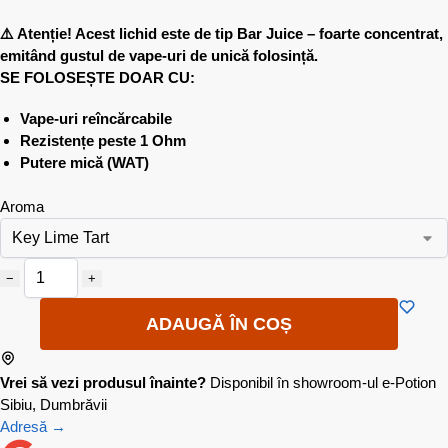
⚠️ Atenție! Acest lichid este de tip Bar Juice – foarte concentrat,
emitând gustul de vape-uri de unică folosință.
SE FOLOSEȘTE DOAR CU:
Vape-uri reîncărcabile
Rezistențe peste 1 Ohm
Putere mică (WAT)
Aroma
−
+
ADAUGĂ ÎN COȘ
Vrei să vezi produsul înainte?
Disponibil în showroom-ul e-Potion
Sibiu, Dumbrăvii
Adresă →