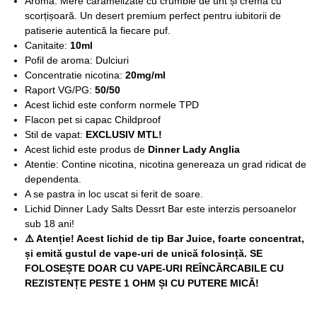
Aroma: Mere caramelizate cu crumble de unt și cremă cu
scorțișoară. Un desert premium perfect pentru iubitorii de
patiserie autentică la fiecare puf.
Canitaite:
10ml
Pofil de aroma: Dulciuri
Concentratie nicotina:
20mg/ml
Raport VG/PG:
50/50
Acest lichid este conform normele TPD
Flacon pet si capac Childproof
Stil de vapat:
EXCLUSIV MTL!
Acest lichid este produs de
Dinner Lady Anglia
Atentie: Contine nicotina, nicotina genereaza un grad ridicat de
dependenta.
A se pastra in loc uscat si ferit de soare.
Lichid Dinner Lady Salts Dessrt Bar este interzis persoanelor
sub 18 ani!
⚠️ Atenție! Acest lichid de tip Bar Juice, foarte concentrat,
și emită gustul de vape-uri de unică folosință. SE
FOLOSEȘTE DOAR CU VAPE-URI REÎNCĂRCABILE CU
REZISTENȚE PESTE 1 OHM ȘI CU PUTERE MICĂ!