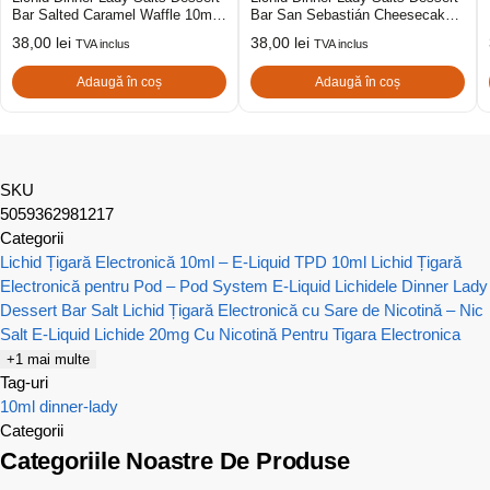
Bar Salted Caramel Waffle 10mg
Bar San Sebastián Cheesecake
10ml
20mg 10ml
38,00
lei
38,00
lei
TVA inclus
TVA inclus
Adaugă în coș
Adaugă în coș
SKU
5059362981217
Categorii
Lichid Țigară Electronică 10ml – E-Liquid TPD 10ml
Lichid Țigară
Electronică pentru Pod – Pod System E-Liquid
Lichidele Dinner Lady
Dessert Bar Salt
Lichid Țigară Electronică cu Sare de Nicotină – Nic
Salt E-Liquid
Lichide 20mg Cu Nicotină Pentru Tigara Electronica
+1 mai multe
Tag-uri
10ml
dinner-lady
Categorii
Categoriile Noastre De Produse