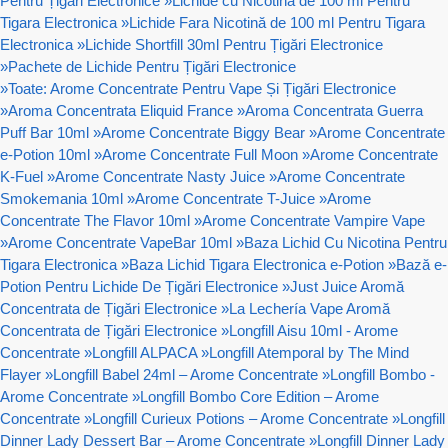
Pentru Țigări Electronice
»
Lichide cu Nicotină de 100 ml Pentru
Tigara Electronica
»
Lichide Fara Nicotină de 100 ml Pentru Tigara
Electronica
»
Lichide Shortfill 30ml Pentru Țigări Electronice
»
Pachete de Lichide Pentru Țigări Electronice
»
Toate: Arome Concentrate Pentru Vape Și Țigări Electronice
»
Aroma Concentrata Eliquid France
»
Aroma Concentrata Guerra
Puff Bar 10ml
»
Arome Concentrate Biggy Bear
»
Arome Concentrate
e-Potion 10ml
»
Arome Concentrate Full Moon
»
Arome Concentrate
K-Fuel
»
Arome Concentrate Nasty Juice
»
Arome Concentrate
Smokemania 10ml
»
Arome Concentrate T-Juice
»
Arome
Concentrate The Flavor 10ml
»
Arome Concentrate Vampire Vape
»
Arome Concentrate VapeBar 10ml
»
Baza Lichid Cu Nicotina Pentru
Tigara Electronica
»
Baza Lichid Tigara Electronica e-Potion
»
Bază e-
Potion Pentru Lichide De Țigări Electronice
»
Just Juice Aromă
Concentrata de Țigări Electronice
»
La Lechería Vape Aromă
Concentrata de Țigări Electronice
»
Longfill Aisu 10ml - Arome
Concentrate
»
Longfill ALPACA
»
Longfill Atemporal by The Mind
Flayer
»
Longfill Babel 24ml – Arome Concentrate
»
Longfill Bombo -
Arome Concentrate
»
Longfill Bombo Core Edition – Arome
Concentrate
»
Longfill Curieux Potions – Arome Concentrate
»
Longfill
Dinner Lady Dessert Bar – Arome Concentrate
»
Longfill Dinner Lady