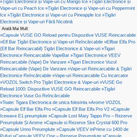
»
Țigări Electronice și Vape-uri cu Mango Ice
»
Țigări Electronice și
Vape-uri cu Peach Ice
»
Țigări Electronice și Vape-uri cu Peppermint
Ice
»
Țigări Electronice și Vape-uri cu Pineapple Ice
»
Țigări
Electronice și Vape-uri Fără Nicotină
Arată Mai Mult
»
Capsule VUSE GO Reload pentru Dispozitive VUSE Reincarcabile
»
Elf Bar Țigări Electronice și Vape-uri Reîncărcabile
»
Elfbar Elfa Pro
(Elf Bar Reincarcabil) Țigări Electronice & Vape-uri
»
Tigari
Electronice Reincarcabile VapeBar
»
Tigari Electronice VEEV
Reincarcabile (Vape) De Vanzare
»
Tigari Electronice Vozol
Reincarcabile (Vape) De Vanzare
»
Vape-uri Reincarcabile & Țigări
Electronice Reîncărcabile
»
Vape-uri Reincarcabile Cu Incarcator
»
VOZOL Switch Pro Țigări Electronice & Vape-uri
»
VUSE Go
Reload 1000: Dispozitive VUSE GO Reincarcabile
»
Țigări
Electronice Vuse Go Reîncărcabile
»
Toate: Tigara Electronica de unica folosinta
»
Arome VOZOL
»
Capsule Elf Bar Elfa Pro
»
Capsule Elf Bar Elfa Pro V2
»
Capsule
Icewave E1 preumplute
»
Capsule Lost Mary Tappo Pro – Rezerve
Preumplute Și Arome
»
Capsule si Rezerve Ske Crystal 600 Pro
»
Capsule Unno Preumplute
»
Capsule VEEV inPrime cu 1400 de
Pufuri
»
Capsule VEEV One – Rezerve Preumplute
»
Capsule