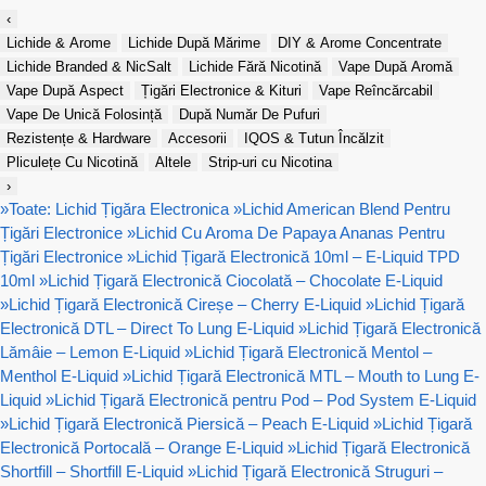
‹
Lichide & Arome
Lichide După Mărime
DIY & Arome Concentrate
Lichide Branded & NicSalt
Lichide Fără Nicotină
Vape După Aromă
Vape După Aspect
Țigări Electronice & Kituri
Vape Reîncărcabil
Vape De Unică Folosință
După Număr De Pufuri
Rezistențe & Hardware
Accesorii
IQOS & Tutun Încălzit
Pliculețe Cu Nicotină
Altele
Strip-uri cu Nicotina
›
»
Toate: Lichid Țigăra Electronica
»
Lichid American Blend Pentru
Țigări Electronice
»
Lichid Cu Aroma De Papaya Ananas Pentru
Țigări Electronice
»
Lichid Țigară Electronică 10ml – E-Liquid TPD
10ml
»
Lichid Țigară Electronică Ciocolată – Chocolate E-Liquid
»
Lichid Țigară Electronică Cireșe – Cherry E-Liquid
»
Lichid Țigară
Electronică DTL – Direct To Lung E-Liquid
»
Lichid Țigară Electronică
Lămâie – Lemon E-Liquid
»
Lichid Țigară Electronică Mentol –
Menthol E-Liquid
»
Lichid Țigară Electronică MTL – Mouth to Lung E-
Liquid
»
Lichid Țigară Electronică pentru Pod – Pod System E-Liquid
»
Lichid Țigară Electronică Piersică – Peach E-Liquid
»
Lichid Țigară
Electronică Portocală – Orange E-Liquid
»
Lichid Țigară Electronică
Shortfill – Shortfill E-Liquid
»
Lichid Țigară Electronică Struguri –