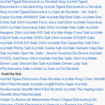
»
Lichid Țigară Electronică cu Nicotină 3mg
»
Lichid Țigară
Electronică cu Nicotină 6mg
»
Lichid Țigară Electronică cu Nicotină
9mg
»
Lichid Țigară Electronică cu Sare de Nicotină – Nic Salt E-
Liquid
»
Lichide ARAMAX Salt
»
Lichide Big Bold Salts
»
Lichide Don
Cristo Salt 10ml
»
Lichide Fizzy Juice Salt 10ml
»
Lichide GuerraLiq
10ml
»
Lichide GuerraLiq Salts 10ml
»
Lichide Halo Salts
»
Lichide
Hangsen 10ml
»
Lichide IVG Salt
»
Lichide Kings Crest Salt
»
Lichide
LIQUA Salts
»
Lichide OOPs Salt 10ml
»
Lichide OSSEM Salts
»
Lichide OXVA OX Salts 10ml
»
Lichide Riot Squad Bar Salt 10ml
»
Lichide Ritchy Salt
»
Lichide Sukka Salt
»
Lichide Vampire Vape Bar
Salt
»
Lichide Viper Nic Salts – Arome Gourmet De Desert
»
Lichide
VOZOL Salt Prime 10ml
»
Lichide Yeti Bar Salts 10ml
»
Lichidele
Dinner Lady Dessert Bar Salt
»
Lichidele Dinner Lady Salt
»
Pachamama Salts Lichide cu Sare-uri De Nicotină
Arată Mai Mult
»
Lichid Tigara Electronica Fara Nicotina
»
Lichide King's Dew Shortfill
30ml Fără Nicotină
»
Lichide Longfill Pentru Vape
»
Lichide
Smokemania Shortfill 30ml Fără Nicotină
»
Lichide The Vaping Giant
Shortfill 30ml Fără Nicotină
»
Vape Cu Aroma de Watermelon Peach (Tigara Electronica) De
Vanzare
»
Țigări Electronice și Vape-uri cu Banana Ice
»
Țigări