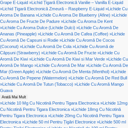
Grape E-Liquid
»
Lichid Țigară Electronică Vanilie – Vanilla E-Liquid
»
Lichid Țigară Electronică Zmeură – Raspberry E-Liquid
»
Lichide Cu
Aroma De Banana
»
Lichide Cu Aroma De Blueberry (Afine)
»
Lichide
Cu Aroma De Fructe De Padure
»
Lichide Cu Aroma De Kent
»
Lichide Cu Aroma Dulce (Lichide Dulci)
»
Lichide Cu Aromă De
Ananas (Pineapple)
»
Lichide Cu Aromă De Cafea (Coffee)
»
Lichide
Cu Aromă De Capsuni si Rodie
»
Lichide Cu Aromă De Cocos
(Coconut)
»
Lichide Cu Aromă De Cola
»
Lichide Cu Aromă de
Căpșuni (Strawberry)
»
Lichide Cu Aromă De Fructe
»
Lichide Cu
Aromă De Kiwi
»
Lichide Cu Aromă De Kiwi si Mar Verde
»
Lichide Cu
Aromă De Mango
»
Lichide Cu Aromă De Mar
»
Lichide Cu Aromă De
Mar (Green Apple)
»
Lichide Cu Aromă De Menta (Menthol)
»
Lichide
Cu Aromă De Pepene (Watermelon)
»
Lichide Cu Aromă De Red Bull
»
Lichide Cu Aromă De Tutun (Tobacco)
»
Lichide Cu Aromă Mango
Guava
Arată Mai Mult
»
Lichide 10 Mg Cu Nicotină Pentru Tigara Electronica
»
Lichide 12mg
Cu Nicotină Pentru Tigara Electronica
»
Lichide 18mg Cu Nicotină
Pentru Tigara Electronica
»
Lichide 20mg Cu Nicotină Pentru Tigara
Electronica
»
Lichide 50 ml Pentru Țigări Electronice
»
Lichide 500 ml