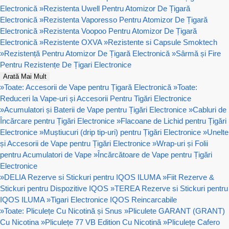
Electronică
»
Rezistenta Uwell Pentru Atomizor De Țigară
Electronică
»
Rezistenta Vaporesso Pentru Atomizor De Țigară
Electronică
»
Rezistenta Voopoo Pentru Atomizor De Țigară
Electronică
»
Rezistente OXVA
»
Rezistente si Capsule Smoktech
»
Rezistență Pentru Atomizor De Țigară Electronică
»
Sârmă și Fire
Pentru Rezistențe De Țigari Electronice
Arată Mai Mult
»
Toate: Accesorii de Vape pentru Țigară Electronică
»
Toate:
Reduceri la Vape-uri și Accesorii Pentru Tigări Electronice
»
Acumulatori și Baterii de Vape pentru Țigări Electronice
»
Cabluri de
Încărcare pentru Țigări Electronice
»
Flacoane de Lichid pentru Țigări
Electronice
»
Muștiucuri (drip tip-uri) pentru Țigări Electronice
»
Unelte
și Accesorii de Vape pentru Țigări Electronice
»
Wrap-uri și Folii
pentru Acumulatori de Vape
»
Încărcătoare de Vape pentru Țigări
Electronice
»
DELIA Rezerve si Stickuri pentru IQOS ILUMA
»
Fiit Rezerve &
Stickuri pentru Dispozitive IQOS
»
TEREA Rezerve si Stickuri pentru
IQOS ILUMA
»
Tigari Electronice IQOS Reincarcabile
»
Toate: Pliculețe Cu Nicotină și Snus
»
Pliculete GARANT (GRANT)
Cu Nicotina
»
Pliculețe 77 VB Edition Cu Nicotină
»
Pliculețe Cafero