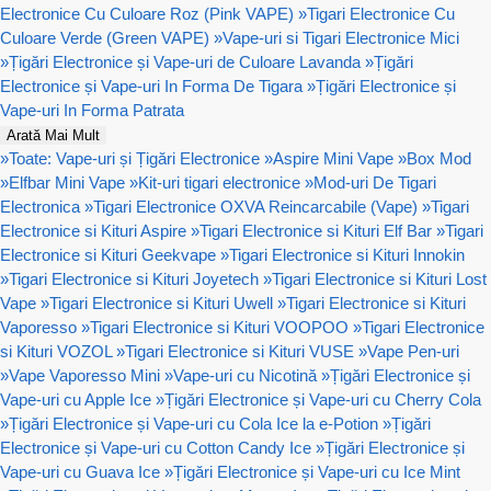
Electronice Cu Culoare Roz (Pink VAPE)
»
Tigari Electronice Cu
Culoare Verde (Green VAPE)
»
Vape-uri si Tigari Electronice Mici
»
Țigări Electronice și Vape-uri de Culoare Lavanda
»
Țigări
Electronice și Vape-uri In Forma De Tigara
»
Țigări Electronice și
Vape-uri In Forma Patrata
Arată Mai Mult
»
Toate: Vape-uri și Țigări Electronice
»
Aspire Mini Vape
»
Box Mod
»
Elfbar Mini Vape
»
Kit-uri tigari electronice
»
Mod-uri De Tigari
Electronica
»
Tigari Electronice OXVA Reincarcabile (Vape)
»
Tigari
Electronice si Kituri Aspire
»
Tigari Electronice si Kituri Elf Bar
»
Tigari
Electronice si Kituri Geekvape
»
Tigari Electronice si Kituri Innokin
»
Tigari Electronice si Kituri Joyetech
»
Tigari Electronice si Kituri Lost
Vape
»
Tigari Electronice si Kituri Uwell
»
Tigari Electronice si Kituri
Vaporesso
»
Tigari Electronice si Kituri VOOPOO
»
Tigari Electronice
si Kituri VOZOL
»
Tigari Electronice si Kituri VUSE
»
Vape Pen-uri
»
Vape Vaporesso Mini
»
Vape-uri cu Nicotină
»
Țigări Electronice și
Vape-uri cu Apple Ice
»
Țigări Electronice și Vape-uri cu Cherry Cola
»
Țigări Electronice și Vape-uri cu Cola Ice la e-Potion
»
Țigări
Electronice și Vape-uri cu Cotton Candy Ice
»
Țigări Electronice și
Vape-uri cu Guava Ice
»
Țigări Electronice și Vape-uri cu Ice Mint