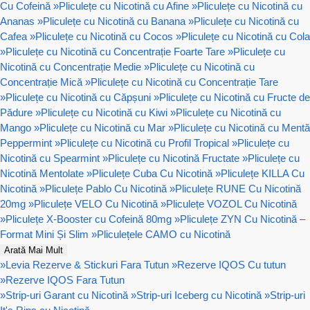
Cu Cofeină
»
Pliculețe cu Nicotină cu Afine
»
Pliculețe cu Nicotină cu
Ananas
»
Pliculețe cu Nicotină cu Banana
»
Pliculețe cu Nicotină cu
Cafea
»
Pliculețe cu Nicotină cu Cocos
»
Pliculețe cu Nicotină cu Cola
»
Pliculețe cu Nicotină cu Concentrație Foarte Tare
»
Pliculețe cu
Nicotină cu Concentrație Medie
»
Pliculețe cu Nicotină cu
Concentrație Mică
»
Pliculețe cu Nicotină cu Concentrație Tare
»
Pliculețe cu Nicotină cu Căpșuni
»
Pliculețe cu Nicotină cu Fructe de
Pădure
»
Pliculețe cu Nicotină cu Kiwi
»
Pliculețe cu Nicotină cu
Mango
»
Pliculețe cu Nicotină cu Mar
»
Pliculețe cu Nicotină cu Mentă
Peppermint
»
Pliculețe cu Nicotină cu Profil Tropical
»
Pliculețe cu
Nicotină cu Spearmint
»
Pliculețe cu Nicotină Fructate
»
Pliculețe cu
Nicotină Mentolate
»
Pliculețe Cuba Cu Nicotină
»
Pliculețe KILLA Cu
Nicotină
»
Pliculețe Pablo Cu Nicotină
»
Pliculețe RUNE Cu Nicotină
20mg
»
Pliculețe VELO Cu Nicotină
»
Pliculețe VOZOL Cu Nicotină
»
Pliculețe X-Booster cu Cofeină 80mg
»
Pliculețe ZYN Cu Nicotină –
Format Mini Și Slim
»
Pliculețele CAMO cu Nicotină
Arată Mai Mult
»
Levia Rezerve & Stickuri Fara Tutun
»
Rezerve IQOS Cu tutun
»
Rezerve IQOS Fara Tutun
»
Strip-uri Garant cu Nicotină
»
Strip-uri Iceberg cu Nicotină
»
Strip-uri