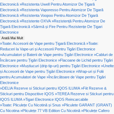
Electronică
»
Rezistenta Uwell Pentru Atomizor De Țigară
Electronică
»
Rezistenta Vaporesso Pentru Atomizor De Țigară
Electronică
»
Rezistenta Voopoo Pentru Atomizor De Țigară
Electronică
»
Rezistente OXVA
»
Rezistență Pentru Atomizor De
Țigară Electronică
»
Sârmă și Fire Pentru Rezistențe De Țigari
Electronice
Arată Mai Mult
»
Toate: Accesorii de Vape pentru Țigară Electronică
»
Toate:
Reduceri la Vape-uri și Accesorii Pentru Tigări Electronice
»
Acumulatori și Baterii de Vape pentru Țigări Electronice
»
Cabluri de
Încărcare pentru Țigări Electronice
»
Flacoane de Lichid pentru Țigări
Electronice
»
Muștiucuri (drip tip-uri) pentru Țigări Electronice
»
Unelte
și Accesorii de Vape pentru Țigări Electronice
»
Wrap-uri și Folii
pentru Acumulatori de Vape
»
Încărcătoare de Vape pentru Țigări
Electronice
»
DELIA Rezerve si Stickuri pentru IQOS ILUMA
»
Fiit Rezerve &
Stickuri pentru Dispozitive IQOS
»
TEREA Rezerve si Stickuri pentru
IQOS ILUMA
»
Tigari Electronice IQOS Reincarcabile
»
Toate: Pliculețe Cu Nicotină și Snus
»
Pliculete GARANT (GRANT)
Cu Nicotina
»
Pliculețe 77 VB Edition Cu Nicotină
»
Pliculețe Cafero