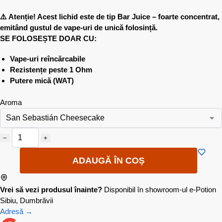
⚠️ Atenție! Acest lichid este de tip Bar Juice – foarte concentrat,
emitând gustul de vape-uri de unică folosință.
SE FOLOSEȘTE DOAR CU:
Vape-uri reîncărcabile
Rezistențe peste 1 Ohm
Putere mică (WAT)
Aroma
−
+
ADAUGĂ ÎN COȘ
Vrei să vezi produsul înainte?
Disponibil în showroom-ul e-Potion
Sibiu, Dumbrăvii
Adresă →