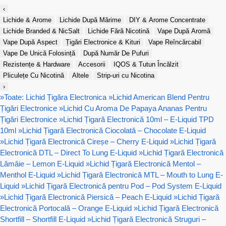
‹
Lichide & Arome
Lichide După Mărime
DIY & Arome Concentrate
Lichide Branded & NicSalt
Lichide Fără Nicotină
Vape După Aromă
Vape După Aspect
Țigări Electronice & Kituri
Vape Reîncărcabil
Vape De Unică Folosință
După Număr De Pufuri
Rezistențe & Hardware
Accesorii
IQOS & Tutun Încălzit
Pliculețe Cu Nicotină
Altele
Strip-uri cu Nicotina
›
»
Toate: Lichid Țigăra Electronica
»
Lichid American Blend Pentru
Țigări Electronice
»
Lichid Cu Aroma De Papaya Ananas Pentru
Țigări Electronice
»
Lichid Țigară Electronică 10ml – E-Liquid TPD
10ml
»
Lichid Țigară Electronică Ciocolată – Chocolate E-Liquid
»
Lichid Țigară Electronică Cireșe – Cherry E-Liquid
»
Lichid Țigară
Electronică DTL – Direct To Lung E-Liquid
»
Lichid Țigară Electronică
Lămâie – Lemon E-Liquid
»
Lichid Țigară Electronică Mentol –
Menthol E-Liquid
»
Lichid Țigară Electronică MTL – Mouth to Lung E-
Liquid
»
Lichid Țigară Electronică pentru Pod – Pod System E-Liquid
»
Lichid Țigară Electronică Piersică – Peach E-Liquid
»
Lichid Țigară
Electronică Portocală – Orange E-Liquid
»
Lichid Țigară Electronică
Shortfill – Shortfill E-Liquid
»
Lichid Țigară Electronică Struguri –