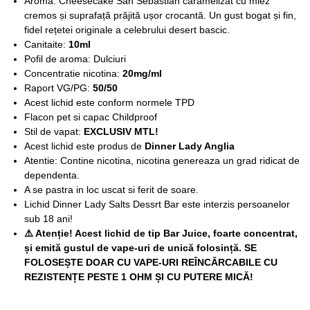
Aroma: Cheesecake San Sebastián caramelizat cu miez
cremos și suprafață prăjită ușor crocantă. Un gust bogat și fin,
fidel rețetei originale a celebrului desert bascic.
Canitaite:
10ml
Pofil de aroma: Dulciuri
Concentratie nicotina:
20mg/ml
Raport VG/PG:
50/50
Acest lichid este conform normele TPD
Flacon pet si capac Childproof
Stil de vapat:
EXCLUSIV MTL!
Acest lichid este produs de
Dinner Lady Anglia
Atentie: Contine nicotina, nicotina genereaza un grad ridicat de
dependenta.
A se pastra in loc uscat si ferit de soare.
Lichid Dinner Lady Salts Dessrt Bar este interzis persoanelor
sub 18 ani!
⚠️ Atenție! Acest lichid de tip Bar Juice, foarte concentrat,
și emită gustul de vape-uri de unică folosință. SE
FOLOSEȘTE DOAR CU VAPE-URI REÎNCĂRCABILE CU
REZISTENȚE PESTE 1 OHM ȘI CU PUTERE MICĂ!