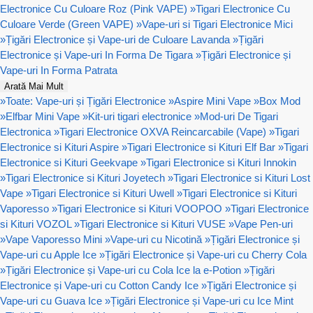
Electronice Cu Culoare Roz (Pink VAPE)
»
Tigari Electronice Cu
Culoare Verde (Green VAPE)
»
Vape-uri si Tigari Electronice Mici
»
Țigări Electronice și Vape-uri de Culoare Lavanda
»
Țigări
Electronice și Vape-uri In Forma De Tigara
»
Țigări Electronice și
Vape-uri In Forma Patrata
Arată Mai Mult
»
Toate: Vape-uri și Țigări Electronice
»
Aspire Mini Vape
»
Box Mod
»
Elfbar Mini Vape
»
Kit-uri tigari electronice
»
Mod-uri De Tigari
Electronica
»
Tigari Electronice OXVA Reincarcabile (Vape)
»
Tigari
Electronice si Kituri Aspire
»
Tigari Electronice si Kituri Elf Bar
»
Tigari
Electronice si Kituri Geekvape
»
Tigari Electronice si Kituri Innokin
»
Tigari Electronice si Kituri Joyetech
»
Tigari Electronice si Kituri Lost
Vape
»
Tigari Electronice si Kituri Uwell
»
Tigari Electronice si Kituri
Vaporesso
»
Tigari Electronice si Kituri VOOPOO
»
Tigari Electronice
si Kituri VOZOL
»
Tigari Electronice si Kituri VUSE
»
Vape Pen-uri
»
Vape Vaporesso Mini
»
Vape-uri cu Nicotină
»
Țigări Electronice și
Vape-uri cu Apple Ice
»
Țigări Electronice și Vape-uri cu Cherry Cola
»
Țigări Electronice și Vape-uri cu Cola Ice la e-Potion
»
Țigări
Electronice și Vape-uri cu Cotton Candy Ice
»
Țigări Electronice și
Vape-uri cu Guava Ice
»
Țigări Electronice și Vape-uri cu Ice Mint