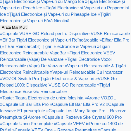
»
Țigări Electronice și Vape-uri cu Mango Ice
»
Țigări Electronice și
Vape-uri cu Peach Ice
»
Țigări Electronice și Vape-uri cu Peppermint
Ice
»
Țigări Electronice și Vape-uri cu Pineapple Ice
»
Țigări
Electronice și Vape-uri Fără Nicotină
Arată Mai Mult
»
Capsule VUSE GO Reload pentru Dispozitive VUSE Reincarcabile
»
Elf Bar Țigări Electronice și Vape-uri Reîncărcabile
»
Elfbar Elfa Pro
(Elf Bar Reincarcabil) Țigări Electronice & Vape-uri
»
Tigari
Electronice Reincarcabile VapeBar
»
Tigari Electronice VEEV
Reincarcabile (Vape) De Vanzare
»
Tigari Electronice Vozol
Reincarcabile (Vape) De Vanzare
»
Vape-uri Reincarcabile & Țigări
Electronice Reîncărcabile
»
Vape-uri Reincarcabile Cu Incarcator
»
VOZOL Switch Pro Țigări Electronice & Vape-uri
»
VUSE Go
Reload 1000: Dispozitive VUSE GO Reincarcabile
»
Țigări
Electronice Vuse Go Reîncărcabile
»
Toate: Tigara Electronica de unica folosinta
»
Arome VOZOL
»
Capsule Elf Bar Elfa Pro
»
Capsule Elf Bar Elfa Pro V2
»
Capsule
Icewave E1 preumplute
»
Capsule Lost Mary Tappo Pro – Rezerve
Preumplute Și Arome
»
Capsule si Rezerve Ske Crystal 600 Pro
»
Capsule Unno Preumplute
»
Capsule VEEV inPrime cu 1400 de
Pufuri
»
Capsule VEEV One – Rezerve Preumplute
»
Capsule