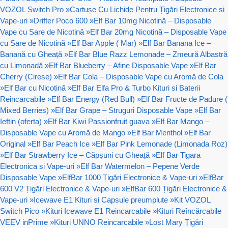
VOZOL Switch Pro
»
Cartușe Cu Lichide Pentru Țigări Electronice si
Vape-uri
»
Drifter Poco 600
»
Elf Bar 10mg Nicotină – Disposable
Vape cu Sare de Nicotină
»
Elf Bar 20mg Nicotină – Disposable Vape
cu Sare de Nicotină
»
Elf Bar Apple ( Mar)
»
Elf Bar Banana Ice –
Banană cu Gheață
»
Elf Bar Blue Razz Lemonade – Zmeură Albastră
cu Limonadă
»
Elf Bar Blueberry – Afine Disposable Vape
»
Elf Bar
Cherry (Cirese)
»
Elf Bar Cola – Disposable Vape cu Aromă de Cola
»
Elf Bar cu Nicotină
»
Elf Bar Elfa Pro & Turbo Kituri si Baterii
Reincarcabile
»
Elf Bar Energy (Red Bull)
»
Elf Bar Fructe de Padure (
Mixed Berries)
»
Elf Bar Grape – Struguri Disposable Vape
»
Elf Bar
Ieftin (oferta)
»
Elf Bar Kiwi Passionfruit guava
»
Elf Bar Mango –
Disposable Vape cu Aromă de Mango
»
Elf Bar Menthol
»
Elf Bar
Original
»
Elf Bar Peach Ice
»
Elf Bar Pink Lemonade (Limonada Roz)
»
Elf Bar Strawberry Ice – Căpșuni cu Gheață
»
Elf Bar Tigara
Electronica si Vape-uri
»
Elf Bar Watermelon – Pepene Verde
Disposable Vape
»
ElfBar 1000 Țigări Electronice & Vape-uri
»
ElfBar
600 V2 Țigări Electronice & Vape-uri
»
ElfBar 600 Țigări Electronice &
Vape-uri
»
Icewave E1 Kituri si Capsule preumplute
»
Kit VOZOL
Switch Pico
»
Kituri Icewave E1 Reincarcabile
»
Kituri Reîncărcabile
VEEV inPrime
»
Kituri UNNO Reincarcabile
»
Lost Mary Țigări