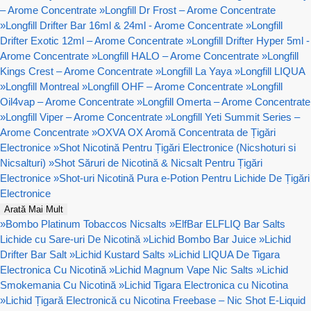
– Arome Concentrate
»
Longfill Dr Frost – Arome Concentrate
»
Longfill Drifter Bar 16ml & 24ml - Arome Concentrate
»
Longfill
Drifter Exotic 12ml – Arome Concentrate
»
Longfill Drifter Hyper 5ml -
Arome Concentrate
»
Longfill HALO – Arome Concentrate
»
Longfill
Kings Crest – Arome Concentrate
»
Longfill La Yaya
»
Longfill LIQUA
»
Longfill Montreal
»
Longfill OHF – Arome Concentrate
»
Longfill
Oil4vap – Arome Concentrate
»
Longfill Omerta – Arome Concentrate
»
Longfill Viper – Arome Concentrate
»
Longfill Yeti Summit Series –
Arome Concentrate
»
OXVA OX Aromă Concentrata de Țigări
Electronice
»
Shot Nicotină Pentru Țigări Electronice (Nicshoturi si
Nicsalturi)
»
Shot Săruri de Nicotină & Nicsalt Pentru Țigări
Electronice
»
Shot-uri Nicotină Pura e-Potion Pentru Lichide De Țigări
Electronice
Arată Mai Mult
»
Bombo Platinum Tobaccos Nicsalts
»
ElfBar ELFLIQ Bar Salts
Lichide cu Sare-uri De Nicotină
»
Lichid Bombo Bar Juice
»
Lichid
Drifter Bar Salt
»
Lichid Kustard Salts
»
Lichid LIQUA De Tigara
Electronica Cu Nicotină
»
Lichid Magnum Vape Nic Salts
»
Lichid
Smokemania Cu Nicotină
»
Lichid Tigara Electronica cu Nicotina
»
Lichid Țigară Electronică cu Nicotina Freebase – Nic Shot E-Liquid