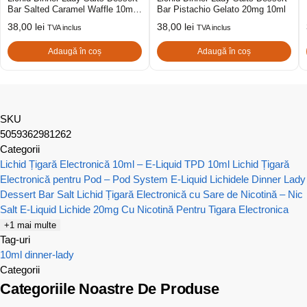
Bar Salted Caramel Waffle 10mg
Bar Pistachio Gelato 20mg 10ml
10ml
38,00
lei
38,00
lei
TVA inclus
TVA inclus
Adaugă în coș
Adaugă în coș
SKU
5059362981262
Categorii
Lichid Țigară Electronică 10ml – E-Liquid TPD 10ml
Lichid Țigară
Electronică pentru Pod – Pod System E-Liquid
Lichidele Dinner Lady
Dessert Bar Salt
Lichid Țigară Electronică cu Sare de Nicotină – Nic
Salt E-Liquid
Lichide 20mg Cu Nicotină Pentru Tigara Electronica
+1 mai multe
Tag-uri
10ml
dinner-lady
Categorii
Categoriile Noastre De Produse