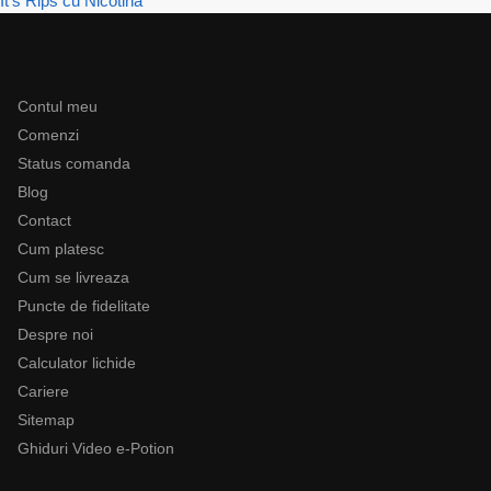
It's Rips cu Nicotină
Ajutor
Contul meu
Comenzi
Status comanda
Blog
Contact
Cum platesc
Cum se livreaza
Puncte de fidelitate
Despre noi
Calculator lichide
Cariere
Sitemap
Ghiduri Video e-Potion