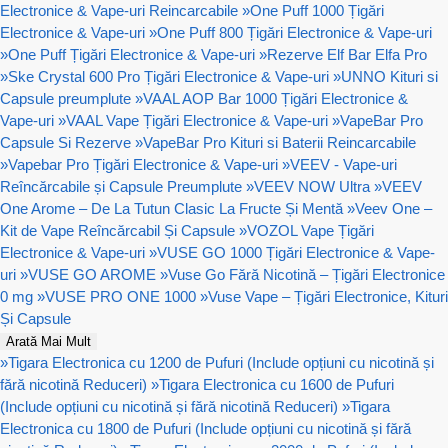
Electronice & Vape-uri Reincarcabile
»
One Puff 1000 Țigări
Electronice & Vape-uri
»
One Puff 800 Țigări Electronice & Vape-uri
»
One Puff Țigări Electronice & Vape-uri
»
Rezerve Elf Bar Elfa Pro
»
Ske Crystal 600 Pro Țigări Electronice & Vape-uri
»
UNNO Kituri si
Capsule preumplute
»
VAAL AOP Bar 1000 Țigări Electronice &
Vape-uri
»
VAAL Vape Țigări Electronice & Vape-uri
»
VapeBar Pro
Capsule Si Rezerve
»
VapeBar Pro Kituri si Baterii Reincarcabile
»
Vapebar Pro Țigări Electronice & Vape-uri
»
VEEV - Vape-uri
Reîncărcabile și Capsule Preumplute
»
VEEV NOW Ultra
»
VEEV
One Arome – De La Tutun Clasic La Fructe Și Mentă
»
Veev One –
Kit de Vape Reîncărcabil Și Capsule
»
VOZOL Vape Țigări
Electronice & Vape-uri
»
VUSE GO 1000 Țigări Electronice & Vape-
uri
»
VUSE GO AROME
»
Vuse Go Fără Nicotină – Țigări Electronice
0 mg
»
VUSE PRO ONE 1000
»
Vuse Vape – Țigări Electronice, Kituri
Și Capsule
Arată Mai Mult
»
Tigara Electronica cu 1200 de Pufuri (Include opțiuni cu nicotină și
fără nicotină Reduceri)
»
Tigara Electronica cu 1600 de Pufuri
(Include opțiuni cu nicotină și fără nicotină Reduceri)
»
Tigara
Electronica cu 1800 de Pufuri (Include opțiuni cu nicotină și fără