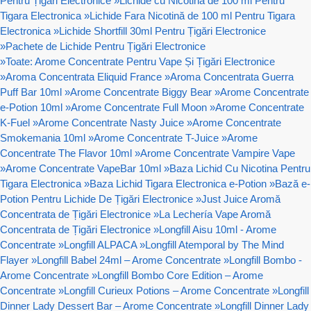
Pentru Țigări Electronice
»
Lichide cu Nicotină de 100 ml Pentru
Tigara Electronica
»
Lichide Fara Nicotină de 100 ml Pentru Tigara
Electronica
»
Lichide Shortfill 30ml Pentru Țigări Electronice
»
Pachete de Lichide Pentru Țigări Electronice
»
Toate: Arome Concentrate Pentru Vape Și Țigări Electronice
»
Aroma Concentrata Eliquid France
»
Aroma Concentrata Guerra
Puff Bar 10ml
»
Arome Concentrate Biggy Bear
»
Arome Concentrate
e-Potion 10ml
»
Arome Concentrate Full Moon
»
Arome Concentrate
K-Fuel
»
Arome Concentrate Nasty Juice
»
Arome Concentrate
Smokemania 10ml
»
Arome Concentrate T-Juice
»
Arome
Concentrate The Flavor 10ml
»
Arome Concentrate Vampire Vape
»
Arome Concentrate VapeBar 10ml
»
Baza Lichid Cu Nicotina Pentru
Tigara Electronica
»
Baza Lichid Tigara Electronica e-Potion
»
Bază e-
Potion Pentru Lichide De Țigări Electronice
»
Just Juice Aromă
Concentrata de Țigări Electronice
»
La Lechería Vape Aromă
Concentrata de Țigări Electronice
»
Longfill Aisu 10ml - Arome
Concentrate
»
Longfill ALPACA
»
Longfill Atemporal by The Mind
Flayer
»
Longfill Babel 24ml – Arome Concentrate
»
Longfill Bombo -
Arome Concentrate
»
Longfill Bombo Core Edition – Arome
Concentrate
»
Longfill Curieux Potions – Arome Concentrate
»
Longfill
Dinner Lady Dessert Bar – Arome Concentrate
»
Longfill Dinner Lady