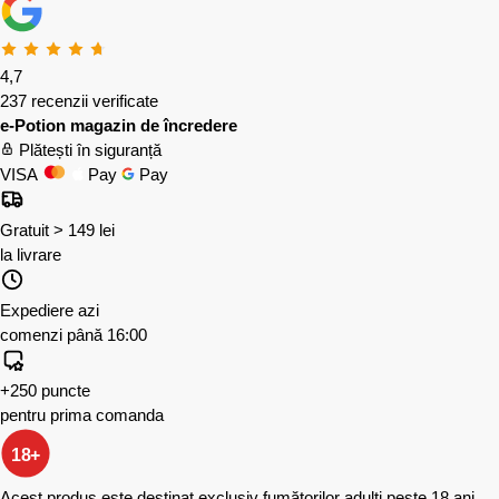
4,7
237 recenzii verificate
e-Potion magazin de încredere
Plătești în siguranță
VISA
Pay
Pay
Gratuit > 149 lei
la livrare
Expediere azi
comenzi până 16:00
+250 puncte
pentru prima comanda
18+
Acest produs este destinat exclusiv fumătorilor adulți peste 18 ani.