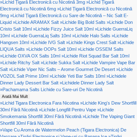
»
Lichid Țigară Electronică cu Nicotină 3mg
»
Lichid Țigară
Electronică cu Nicotină 6mg
»
Lichid Țigară Electronică cu Nicotină
9mg
»
Lichid Țigară Electronică cu Sare de Nicotină – Nic Salt E-
Liquid
»
Lichide ARAMAX Salt
»
Lichide Big Bold Salts
»
Lichide Don
Cristo Salt 10ml
»
Lichide Fizzy Juice Salt 10ml
»
Lichide GuerraLiq
10ml
»
Lichide GuerraLiq Salts 10ml
»
Lichide Halo Salts
»
Lichide
Hangsen 10ml
»
Lichide IVG Salt
»
Lichide Kings Crest Salt
»
Lichide
LIQUA Salts
»
Lichide OOPs Salt 10ml
»
Lichide OSSEM Salts
»
Lichide OXVA OX Salts 10ml
»
Lichide Riot Squad Bar Salt 10ml
»
Lichide Ritchy Salt
»
Lichide Sukka Salt
»
Lichide Vampire Vape Bar
Salt
»
Lichide Viper Nic Salts – Arome Gourmet De Desert
»
Lichide
VOZOL Salt Prime 10ml
»
Lichide Yeti Bar Salts 10ml
»
Lichidele
Dinner Lady Dessert Bar Salt
»
Lichidele Dinner Lady Salt
»
Pachamama Salts Lichide cu Sare-uri De Nicotină
Arată Mai Mult
»
Lichid Tigara Electronica Fara Nicotina
»
Lichide King's Dew Shortfill
30ml Fără Nicotină
»
Lichide Longfill Pentru Vape
»
Lichide
Smokemania Shortfill 30ml Fără Nicotină
»
Lichide The Vaping Giant
Shortfill 30ml Fără Nicotină
»
Vape Cu Aroma de Watermelon Peach (Tigara Electronica) De
Vanzare
»
Țigări Electronice și Vape-uri cu Banana Ice
»
Țigări