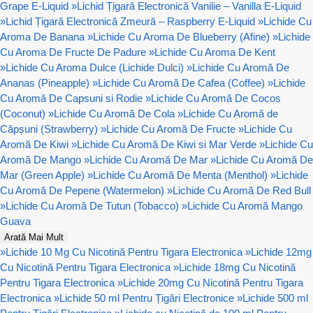
Grape E-Liquid
»
Lichid Țigară Electronică Vanilie – Vanilla E-Liquid
»
Lichid Țigară Electronică Zmeură – Raspberry E-Liquid
»
Lichide Cu
Aroma De Banana
»
Lichide Cu Aroma De Blueberry (Afine)
»
Lichide
Cu Aroma De Fructe De Padure
»
Lichide Cu Aroma De Kent
»
Lichide Cu Aroma Dulce (Lichide Dulci)
»
Lichide Cu Aromă De
Ananas (Pineapple)
»
Lichide Cu Aromă De Cafea (Coffee)
»
Lichide
Cu Aromă De Capsuni si Rodie
»
Lichide Cu Aromă De Cocos
(Coconut)
»
Lichide Cu Aromă De Cola
»
Lichide Cu Aromă de
Căpșuni (Strawberry)
»
Lichide Cu Aromă De Fructe
»
Lichide Cu
Aromă De Kiwi
»
Lichide Cu Aromă De Kiwi si Mar Verde
»
Lichide Cu
Aromă De Mango
»
Lichide Cu Aromă De Mar
»
Lichide Cu Aromă De
Mar (Green Apple)
»
Lichide Cu Aromă De Menta (Menthol)
»
Lichide
Cu Aromă De Pepene (Watermelon)
»
Lichide Cu Aromă De Red Bull
»
Lichide Cu Aromă De Tutun (Tobacco)
»
Lichide Cu Aromă Mango
Guava
Arată Mai Mult
»
Lichide 10 Mg Cu Nicotină Pentru Tigara Electronica
»
Lichide 12mg
Cu Nicotină Pentru Tigara Electronica
»
Lichide 18mg Cu Nicotină
Pentru Tigara Electronica
»
Lichide 20mg Cu Nicotină Pentru Tigara
Electronica
»
Lichide 50 ml Pentru Țigări Electronice
»
Lichide 500 ml