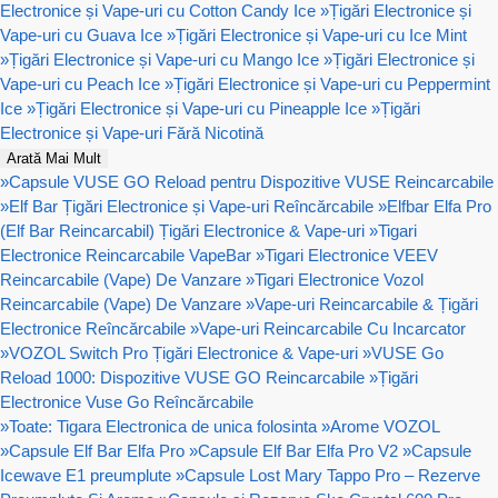
Electronice și Vape-uri cu Cotton Candy Ice
»
Țigări Electronice și
Vape-uri cu Guava Ice
»
Țigări Electronice și Vape-uri cu Ice Mint
»
Țigări Electronice și Vape-uri cu Mango Ice
»
Țigări Electronice și
Vape-uri cu Peach Ice
»
Țigări Electronice și Vape-uri cu Peppermint
Ice
»
Țigări Electronice și Vape-uri cu Pineapple Ice
»
Țigări
Electronice și Vape-uri Fără Nicotină
Arată Mai Mult
»
Capsule VUSE GO Reload pentru Dispozitive VUSE Reincarcabile
»
Elf Bar Țigări Electronice și Vape-uri Reîncărcabile
»
Elfbar Elfa Pro
(Elf Bar Reincarcabil) Țigări Electronice & Vape-uri
»
Tigari
Electronice Reincarcabile VapeBar
»
Tigari Electronice VEEV
Reincarcabile (Vape) De Vanzare
»
Tigari Electronice Vozol
Reincarcabile (Vape) De Vanzare
»
Vape-uri Reincarcabile & Țigări
Electronice Reîncărcabile
»
Vape-uri Reincarcabile Cu Incarcator
»
VOZOL Switch Pro Țigări Electronice & Vape-uri
»
VUSE Go
Reload 1000: Dispozitive VUSE GO Reincarcabile
»
Țigări
Electronice Vuse Go Reîncărcabile
»
Toate: Tigara Electronica de unica folosinta
»
Arome VOZOL
»
Capsule Elf Bar Elfa Pro
»
Capsule Elf Bar Elfa Pro V2
»
Capsule
Icewave E1 preumplute
»
Capsule Lost Mary Tappo Pro – Rezerve