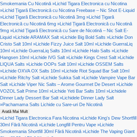
Smokemania Cu Nicotină
»
Lichid Tigara Electronica cu Nicotina
»
Lichid Țigară Electronică cu Nicotina Freebase – Nic Shot E-Liquid
»
Lichid Țigară Electronică cu Nicotină 3mg
»
Lichid Țigară
Electronică cu Nicotină 6mg
»
Lichid Țigară Electronică cu Nicotină
9mg
»
Lichid Țigară Electronică cu Sare de Nicotină – Nic Salt E-
Liquid
»
Lichide ARAMAX Salt
»
Lichide Big Bold Salts
»
Lichide Don
Cristo Salt 10ml
»
Lichide Fizzy Juice Salt 10ml
»
Lichide GuerraLiq
10ml
»
Lichide GuerraLiq Salts 10ml
»
Lichide Halo Salts
»
Lichide
Hangsen 10ml
»
Lichide IVG Salt
»
Lichide Kings Crest Salt
»
Lichide
LIQUA Salts
»
Lichide OOPs Salt 10ml
»
Lichide OSSEM Salts
»
Lichide OXVA OX Salts 10ml
»
Lichide Riot Squad Bar Salt 10ml
»
Lichide Ritchy Salt
»
Lichide Sukka Salt
»
Lichide Vampire Vape Bar
Salt
»
Lichide Viper Nic Salts – Arome Gourmet De Desert
»
Lichide
VOZOL Salt Prime 10ml
»
Lichide Yeti Bar Salts 10ml
»
Lichidele
Dinner Lady Dessert Bar Salt
»
Lichidele Dinner Lady Salt
»
Pachamama Salts Lichide cu Sare-uri De Nicotină
Arată Mai Mult
»
Lichid Tigara Electronica Fara Nicotina
»
Lichide King's Dew Shortfill
30ml Fără Nicotină
»
Lichide Longfill Pentru Vape
»
Lichide
Smokemania Shortfill 30ml Fără Nicotină
»
Lichide The Vaping Giant