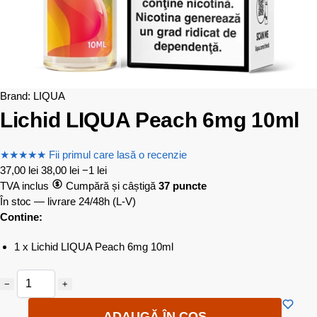
Brand:
LIQUA
Lichid LIQUA Peach 6mg 10ml
★
★
★
★
★
Fii primul care lasă o recenzie
37,00
lei
38,00
lei
−1 lei
TVA inclus
Cumpără și câștigă
37 puncte
În stoc — livrare 24/48h
(L-V)
Contine:
1 x Lichid LIQUA Peach 6mg 10ml
−
+
ADAUGĂ ÎN COȘ