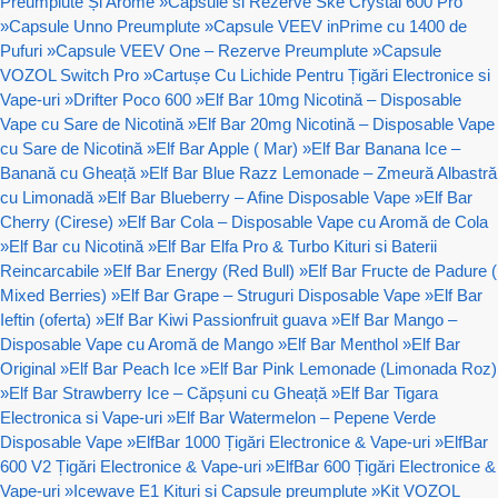
Preumplute Și Arome
»
Capsule si Rezerve Ske Crystal 600 Pro
»
Capsule Unno Preumplute
»
Capsule VEEV inPrime cu 1400 de
Pufuri
»
Capsule VEEV One – Rezerve Preumplute
»
Capsule
VOZOL Switch Pro
»
Cartușe Cu Lichide Pentru Țigări Electronice si
Vape-uri
»
Drifter Poco 600
»
Elf Bar 10mg Nicotină – Disposable
Vape cu Sare de Nicotină
»
Elf Bar 20mg Nicotină – Disposable Vape
cu Sare de Nicotină
»
Elf Bar Apple ( Mar)
»
Elf Bar Banana Ice –
Banană cu Gheață
»
Elf Bar Blue Razz Lemonade – Zmeură Albastră
cu Limonadă
»
Elf Bar Blueberry – Afine Disposable Vape
»
Elf Bar
Cherry (Cirese)
»
Elf Bar Cola – Disposable Vape cu Aromă de Cola
»
Elf Bar cu Nicotină
»
Elf Bar Elfa Pro & Turbo Kituri si Baterii
Reincarcabile
»
Elf Bar Energy (Red Bull)
»
Elf Bar Fructe de Padure (
Mixed Berries)
»
Elf Bar Grape – Struguri Disposable Vape
»
Elf Bar
Ieftin (oferta)
»
Elf Bar Kiwi Passionfruit guava
»
Elf Bar Mango –
Disposable Vape cu Aromă de Mango
»
Elf Bar Menthol
»
Elf Bar
Original
»
Elf Bar Peach Ice
»
Elf Bar Pink Lemonade (Limonada Roz)
»
Elf Bar Strawberry Ice – Căpșuni cu Gheață
»
Elf Bar Tigara
Electronica si Vape-uri
»
Elf Bar Watermelon – Pepene Verde
Disposable Vape
»
ElfBar 1000 Țigări Electronice & Vape-uri
»
ElfBar
600 V2 Țigări Electronice & Vape-uri
»
ElfBar 600 Țigări Electronice &
Vape-uri
»
Icewave E1 Kituri si Capsule preumplute
»
Kit VOZOL