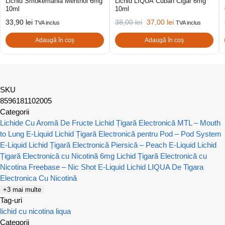
Lichid Smokemania Menthol 6mg
Lichid LIQUA Cuban Cigar 6mg
10ml
10ml
33,90
lei
38,00
lei
37,00
lei
TVA inclus
TVA inclus
Adaugă în coș
Adaugă în coș
SKU
8596181102005
Categorii
Lichide Cu Aromă De Fructe
Lichid Țigară Electronică MTL – Mouth
to Lung E-Liquid
Lichid Țigară Electronică pentru Pod – Pod System
E-Liquid
Lichid Țigară Electronică Piersică – Peach E-Liquid
Lichid
Țigară Electronică cu Nicotină 6mg
Lichid Țigară Electronică cu
Nicotina Freebase – Nic Shot E-Liquid
Lichid LIQUA De Tigara
Electronica Cu Nicotină
+3 mai multe
Tag-uri
lichid cu nicotina
liqua
Categorii