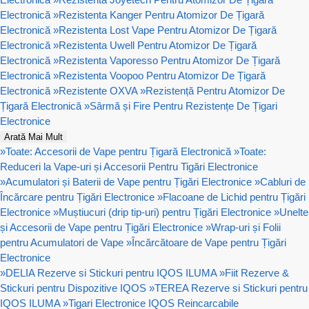
Electronică
»
Rezistenta Kanger Pentru Atomizor De Țigară
Electronică
»
Rezistenta Lost Vape Pentru Atomizor De Țigară
Electronică
»
Rezistenta Uwell Pentru Atomizor De Țigară
Electronică
»
Rezistenta Vaporesso Pentru Atomizor De Țigară
Electronică
»
Rezistenta Voopoo Pentru Atomizor De Țigară
Electronică
»
Rezistente OXVA
»
Rezistență Pentru Atomizor De
Țigară Electronică
»
Sârmă și Fire Pentru Rezistențe De Țigari
Electronice
Arată Mai Mult
»
Toate: Accesorii de Vape pentru Țigară Electronică
»
Toate:
Reduceri la Vape-uri și Accesorii Pentru Tigări Electronice
»
Acumulatori și Baterii de Vape pentru Țigări Electronice
»
Cabluri de
Încărcare pentru Țigări Electronice
»
Flacoane de Lichid pentru Țigări
Electronice
»
Muștiucuri (drip tip-uri) pentru Țigări Electronice
»
Unelte
și Accesorii de Vape pentru Țigări Electronice
»
Wrap-uri și Folii
pentru Acumulatori de Vape
»
Încărcătoare de Vape pentru Țigări
Electronice
»
DELIA Rezerve si Stickuri pentru IQOS ILUMA
»
Fiit Rezerve &
Stickuri pentru Dispozitive IQOS
»
TEREA Rezerve si Stickuri pentru
IQOS ILUMA
»
Tigari Electronice IQOS Reincarcabile