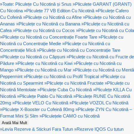
»
Toate: Pliculețe Cu Nicotină și Snus
»
Pliculete GARANT (GRANT)
Cu Nicotina
»
Pliculețe 77 VB Edition Cu Nicotină
»
Pliculețe Cafero
Cu Cofeină
»
Pliculețe cu Nicotină cu Afine
»
Pliculețe cu Nicotină cu
Ananas
»
Pliculețe cu Nicotină cu Banana
»
Pliculețe cu Nicotină cu
Cafea
»
Pliculețe cu Nicotină cu Cocos
»
Pliculețe cu Nicotină cu Cola
»
Pliculețe cu Nicotină cu Concentrație Foarte Tare
»
Pliculețe cu
Nicotină cu Concentrație Medie
»
Pliculețe cu Nicotină cu
Concentrație Mică
»
Pliculețe cu Nicotină cu Concentrație Tare
»
Pliculețe cu Nicotină cu Căpșuni
»
Pliculețe cu Nicotină cu Fructe de
Pădure
»
Pliculețe cu Nicotină cu Kiwi
»
Pliculețe cu Nicotină cu
Mango
»
Pliculețe cu Nicotină cu Mar
»
Pliculețe cu Nicotină cu Mentă
Peppermint
»
Pliculețe cu Nicotină cu Profil Tropical
»
Pliculețe cu
Nicotină cu Spearmint
»
Pliculețe cu Nicotină Fructate
»
Pliculețe cu
Nicotină Mentolate
»
Pliculețe Cuba Cu Nicotină
»
Pliculețe KILLA Cu
Nicotină
»
Pliculețe Pablo Cu Nicotină
»
Pliculețe RUNE Cu Nicotină
20mg
»
Pliculețe VELO Cu Nicotină
»
Pliculețe VOZOL Cu Nicotină
»
Pliculețe X-Booster cu Cofeină 80mg
»
Pliculețe ZYN Cu Nicotină –
Format Mini Și Slim
»
Pliculețele CAMO cu Nicotină
Arată Mai Mult
»
Levia Rezerve & Stickuri Fara Tutun
»
Rezerve IQOS Cu tutun