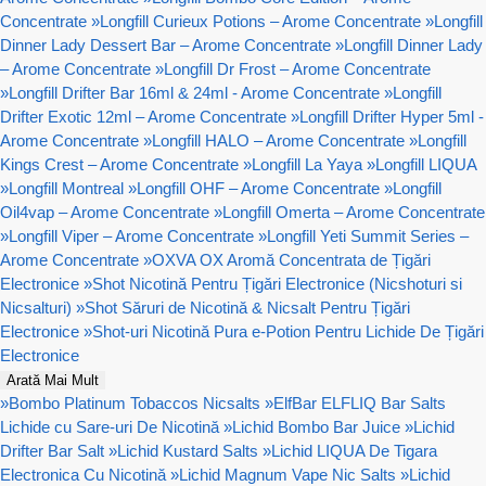
Concentrate
»
Longfill Curieux Potions – Arome Concentrate
»
Longfill
Dinner Lady Dessert Bar – Arome Concentrate
»
Longfill Dinner Lady
– Arome Concentrate
»
Longfill Dr Frost – Arome Concentrate
»
Longfill Drifter Bar 16ml & 24ml - Arome Concentrate
»
Longfill
Drifter Exotic 12ml – Arome Concentrate
»
Longfill Drifter Hyper 5ml -
Arome Concentrate
»
Longfill HALO – Arome Concentrate
»
Longfill
Kings Crest – Arome Concentrate
»
Longfill La Yaya
»
Longfill LIQUA
»
Longfill Montreal
»
Longfill OHF – Arome Concentrate
»
Longfill
Oil4vap – Arome Concentrate
»
Longfill Omerta – Arome Concentrate
»
Longfill Viper – Arome Concentrate
»
Longfill Yeti Summit Series –
Arome Concentrate
»
OXVA OX Aromă Concentrata de Țigări
Electronice
»
Shot Nicotină Pentru Țigări Electronice (Nicshoturi si
Nicsalturi)
»
Shot Săruri de Nicotină & Nicsalt Pentru Țigări
Electronice
»
Shot-uri Nicotină Pura e-Potion Pentru Lichide De Țigări
Electronice
Arată Mai Mult
»
Bombo Platinum Tobaccos Nicsalts
»
ElfBar ELFLIQ Bar Salts
Lichide cu Sare-uri De Nicotină
»
Lichid Bombo Bar Juice
»
Lichid
Drifter Bar Salt
»
Lichid Kustard Salts
»
Lichid LIQUA De Tigara
Electronica Cu Nicotină
»
Lichid Magnum Vape Nic Salts
»
Lichid