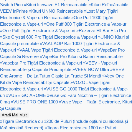
Switch Pico
»
Kituri Icewave E1 Reincarcabile
»
Kituri Reîncărcabile
VEEV inPrime
»
Kituri UNNO Reincarcabile
»
Lost Mary Țigări
Electronice & Vape-uri Reincarcabile
»
One Puff 1000 Țigări
Electronice & Vape-uri
»
One Puff 800 Țigări Electronice & Vape-uri
»
One Puff Țigări Electronice & Vape-uri
»
Rezerve Elf Bar Elfa Pro
»
Ske Crystal 600 Pro Țigări Electronice & Vape-uri
»
UNNO Kituri si
Capsule preumplute
»
VAAL AOP Bar 1000 Țigări Electronice &
Vape-uri
»
VAAL Vape Țigări Electronice & Vape-uri
»
VapeBar Pro
Capsule Si Rezerve
»
VapeBar Pro Kituri si Baterii Reincarcabile
»
Vapebar Pro Țigări Electronice & Vape-uri
»
VEEV - Vape-uri
Reîncărcabile și Capsule Preumplute
»
VEEV NOW Ultra
»
VEEV
One Arome – De La Tutun Clasic La Fructe Și Mentă
»
Veev One –
Kit de Vape Reîncărcabil Și Capsule
»
VOZOL Vape Țigări
Electronice & Vape-uri
»
VUSE GO 1000 Țigări Electronice & Vape-
uri
»
VUSE GO AROME
»
Vuse Go Fără Nicotină – Țigări Electronice
0 mg
»
VUSE PRO ONE 1000
»
Vuse Vape – Țigări Electronice, Kituri
Și Capsule
Arată Mai Mult
»
Tigara Electronica cu 1200 de Pufuri (Include opțiuni cu nicotină și
fără nicotină Reduceri)
»
Tigara Electronica cu 1600 de Pufuri