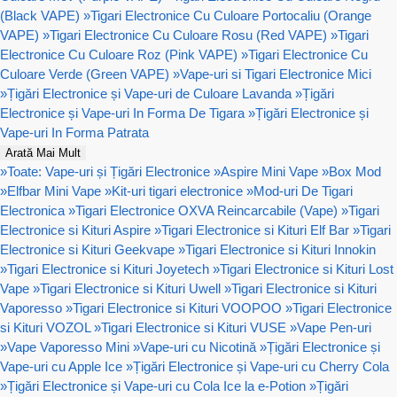
(Black VAPE)
»
Tigari Electronice Cu Culoare Portocaliu (Orange
VAPE)
»
Tigari Electronice Cu Culoare Rosu (Red VAPE)
»
Tigari
Electronice Cu Culoare Roz (Pink VAPE)
»
Tigari Electronice Cu
Culoare Verde (Green VAPE)
»
Vape-uri si Tigari Electronice Mici
»
Țigări Electronice și Vape-uri de Culoare Lavanda
»
Țigări
Electronice și Vape-uri In Forma De Tigara
»
Țigări Electronice și
Vape-uri In Forma Patrata
Arată Mai Mult
»
Toate: Vape-uri și Țigări Electronice
»
Aspire Mini Vape
»
Box Mod
»
Elfbar Mini Vape
»
Kit-uri tigari electronice
»
Mod-uri De Tigari
Electronica
»
Tigari Electronice OXVA Reincarcabile (Vape)
»
Tigari
Electronice si Kituri Aspire
»
Tigari Electronice si Kituri Elf Bar
»
Tigari
Electronice si Kituri Geekvape
»
Tigari Electronice si Kituri Innokin
»
Tigari Electronice si Kituri Joyetech
»
Tigari Electronice si Kituri Lost
Vape
»
Tigari Electronice si Kituri Uwell
»
Tigari Electronice si Kituri
Vaporesso
»
Tigari Electronice si Kituri VOOPOO
»
Tigari Electronice
si Kituri VOZOL
»
Tigari Electronice si Kituri VUSE
»
Vape Pen-uri
»
Vape Vaporesso Mini
»
Vape-uri cu Nicotină
»
Țigări Electronice și
Vape-uri cu Apple Ice
»
Țigări Electronice și Vape-uri cu Cherry Cola
»
Țigări Electronice și Vape-uri cu Cola Ice la e-Potion
»
Țigări