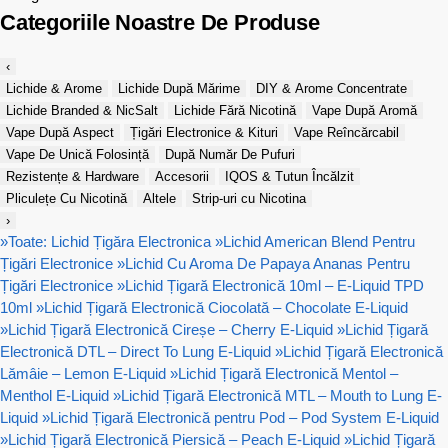
Categoriile Noastre De Produse
‹
Lichide & Arome
Lichide După Mărime
DIY & Arome Concentrate
Lichide Branded & NicSalt
Lichide Fără Nicotină
Vape După Aromă
Vape După Aspect
Țigări Electronice & Kituri
Vape Reîncărcabil
Vape De Unică Folosință
După Număr De Pufuri
Rezistențe & Hardware
Accesorii
IQOS & Tutun Încălzit
Pliculețe Cu Nicotină
Altele
Strip-uri cu Nicotina
›
»
Toate: Lichid Țigăra Electronica
»
Lichid American Blend Pentru
Țigări Electronice
»
Lichid Cu Aroma De Papaya Ananas Pentru
Țigări Electronice
»
Lichid Țigară Electronică 10ml – E-Liquid TPD
10ml
»
Lichid Țigară Electronică Ciocolată – Chocolate E-Liquid
»
Lichid Țigară Electronică Cireșe – Cherry E-Liquid
»
Lichid Țigară
Electronică DTL – Direct To Lung E-Liquid
»
Lichid Țigară Electronică
Lămâie – Lemon E-Liquid
»
Lichid Țigară Electronică Mentol –
Menthol E-Liquid
»
Lichid Țigară Electronică MTL – Mouth to Lung E-
Liquid
»
Lichid Țigară Electronică pentru Pod – Pod System E-Liquid
»
Lichid Țigară Electronică Piersică – Peach E-Liquid
»
Lichid Țigară