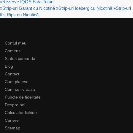
»
Rezerve IQOS Fara Tutun
»
Strip-uri Garant cu Nicotină
»
Strip-uri Iceberg cu Nicotină
»
Strip-uri
It's Rips cu Nicotină
Ajutor
Contul meu
Comenzi
Status comanda
Blog
Contact
Cum platesc
Cum se livreaza
Puncte de fidelitate
Despre noi
Calculator lichide
Cariere
Sitemap