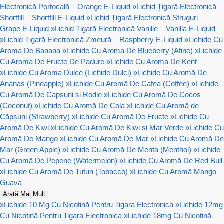
Electronică Portocală – Orange E-Liquid
»
Lichid Țigară Electronică
Shortfill – Shortfill E-Liquid
»
Lichid Țigară Electronică Struguri –
Grape E-Liquid
»
Lichid Țigară Electronică Vanilie – Vanilla E-Liquid
»
Lichid Țigară Electronică Zmeură – Raspberry E-Liquid
»
Lichide Cu
Aroma De Banana
»
Lichide Cu Aroma De Blueberry (Afine)
»
Lichide
Cu Aroma De Fructe De Padure
»
Lichide Cu Aroma De Kent
»
Lichide Cu Aroma Dulce (Lichide Dulci)
»
Lichide Cu Aromă De
Ananas (Pineapple)
»
Lichide Cu Aromă De Cafea (Coffee)
»
Lichide
Cu Aromă De Capsuni si Rodie
»
Lichide Cu Aromă De Cocos
(Coconut)
»
Lichide Cu Aromă De Cola
»
Lichide Cu Aromă de
Căpșuni (Strawberry)
»
Lichide Cu Aromă De Fructe
»
Lichide Cu
Aromă De Kiwi
»
Lichide Cu Aromă De Kiwi si Mar Verde
»
Lichide Cu
Aromă De Mango
»
Lichide Cu Aromă De Mar
»
Lichide Cu Aromă De
Mar (Green Apple)
»
Lichide Cu Aromă De Menta (Menthol)
»
Lichide
Cu Aromă De Pepene (Watermelon)
»
Lichide Cu Aromă De Red Bull
»
Lichide Cu Aromă De Tutun (Tobacco)
»
Lichide Cu Aromă Mango
Guava
Arată Mai Mult
»
Lichide 10 Mg Cu Nicotină Pentru Tigara Electronica
»
Lichide 12mg
Cu Nicotină Pentru Tigara Electronica
»
Lichide 18mg Cu Nicotină