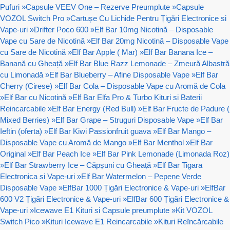
Pufuri
»
Capsule VEEV One – Rezerve Preumplute
»
Capsule
VOZOL Switch Pro
»
Cartușe Cu Lichide Pentru Țigări Electronice si
Vape-uri
»
Drifter Poco 600
»
Elf Bar 10mg Nicotină – Disposable
Vape cu Sare de Nicotină
»
Elf Bar 20mg Nicotină – Disposable Vape
cu Sare de Nicotină
»
Elf Bar Apple ( Mar)
»
Elf Bar Banana Ice –
Banană cu Gheață
»
Elf Bar Blue Razz Lemonade – Zmeură Albastră
cu Limonadă
»
Elf Bar Blueberry – Afine Disposable Vape
»
Elf Bar
Cherry (Cirese)
»
Elf Bar Cola – Disposable Vape cu Aromă de Cola
»
Elf Bar cu Nicotină
»
Elf Bar Elfa Pro & Turbo Kituri si Baterii
Reincarcabile
»
Elf Bar Energy (Red Bull)
»
Elf Bar Fructe de Padure (
Mixed Berries)
»
Elf Bar Grape – Struguri Disposable Vape
»
Elf Bar
Ieftin (oferta)
»
Elf Bar Kiwi Passionfruit guava
»
Elf Bar Mango –
Disposable Vape cu Aromă de Mango
»
Elf Bar Menthol
»
Elf Bar
Original
»
Elf Bar Peach Ice
»
Elf Bar Pink Lemonade (Limonada Roz)
»
Elf Bar Strawberry Ice – Căpșuni cu Gheață
»
Elf Bar Tigara
Electronica si Vape-uri
»
Elf Bar Watermelon – Pepene Verde
Disposable Vape
»
ElfBar 1000 Țigări Electronice & Vape-uri
»
ElfBar
600 V2 Țigări Electronice & Vape-uri
»
ElfBar 600 Țigări Electronice &
Vape-uri
»
Icewave E1 Kituri si Capsule preumplute
»
Kit VOZOL
Switch Pico
»
Kituri Icewave E1 Reincarcabile
»
Kituri Reîncărcabile