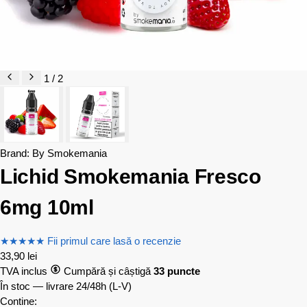
1 / 2
Brand:
By Smokemania
Lichid Smokemania Fresco
6mg 10ml
★
★
★
★
★
Fii primul care lasă o recenzie
33,90
lei
TVA inclus
Cumpără și câștigă
33 puncte
În stoc — livrare 24/48h
(L-V)
Contine: