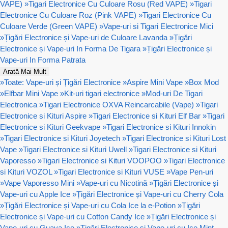
VAPE)
»
Tigari Electronice Cu Culoare Rosu (Red VAPE)
»
Tigari
Electronice Cu Culoare Roz (Pink VAPE)
»
Tigari Electronice Cu
Culoare Verde (Green VAPE)
»
Vape-uri si Tigari Electronice Mici
»
Țigări Electronice și Vape-uri de Culoare Lavanda
»
Țigări
Electronice și Vape-uri In Forma De Tigara
»
Țigări Electronice și
Vape-uri In Forma Patrata
Arată Mai Mult
»
Toate: Vape-uri și Țigări Electronice
»
Aspire Mini Vape
»
Box Mod
»
Elfbar Mini Vape
»
Kit-uri tigari electronice
»
Mod-uri De Tigari
Electronica
»
Tigari Electronice OXVA Reincarcabile (Vape)
»
Tigari
Electronice si Kituri Aspire
»
Tigari Electronice si Kituri Elf Bar
»
Tigari
Electronice si Kituri Geekvape
»
Tigari Electronice si Kituri Innokin
»
Tigari Electronice si Kituri Joyetech
»
Tigari Electronice si Kituri Lost
Vape
»
Tigari Electronice si Kituri Uwell
»
Tigari Electronice si Kituri
Vaporesso
»
Tigari Electronice si Kituri VOOPOO
»
Tigari Electronice
si Kituri VOZOL
»
Tigari Electronice si Kituri VUSE
»
Vape Pen-uri
»
Vape Vaporesso Mini
»
Vape-uri cu Nicotină
»
Țigări Electronice și
Vape-uri cu Apple Ice
»
Țigări Electronice și Vape-uri cu Cherry Cola
»
Țigări Electronice și Vape-uri cu Cola Ice la e-Potion
»
Țigări
Electronice și Vape-uri cu Cotton Candy Ice
»
Țigări Electronice și
Vape-uri cu Guava Ice
»
Țigări Electronice și Vape-uri cu Ice Mint