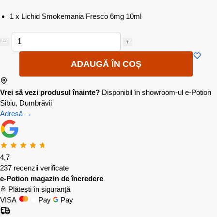
1 x Lichid Smokemania Fresco 6mg 10ml
−
+
ADAUGĂ ÎN COȘ
Vrei să vezi produsul înainte?
Disponibil în showroom-ul e-Potion
Sibiu, Dumbrăvii
Adresă →
4,7
237 recenzii verificate
e-Potion magazin de încredere
Plătești în siguranță
VISA
Pay
Pay