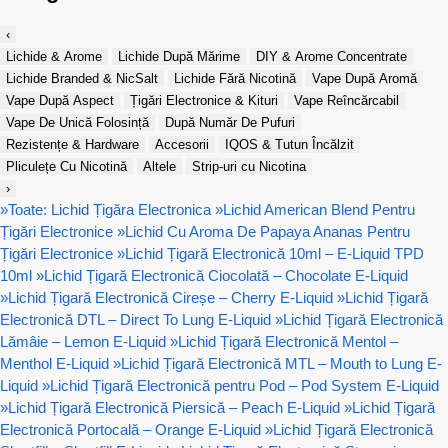
‹
Lichide & Arome
Lichide După Mărime
DIY & Arome Concentrate
Lichide Branded & NicSalt
Lichide Fără Nicotină
Vape După Aromă
Vape După Aspect
Țigări Electronice & Kituri
Vape Reîncărcabil
Vape De Unică Folosință
După Număr De Pufuri
Rezistențe & Hardware
Accesorii
IQOS & Tutun Încălzit
Pliculețe Cu Nicotină
Altele
Strip-uri cu Nicotina
›
»
Toate: Lichid Țigăra Electronica
»
Lichid American Blend Pentru
Țigări Electronice
»
Lichid Cu Aroma De Papaya Ananas Pentru
Țigări Electronice
»
Lichid Țigară Electronică 10ml – E-Liquid TPD
10ml
»
Lichid Țigară Electronică Ciocolată – Chocolate E-Liquid
»
Lichid Țigară Electronică Cireșe – Cherry E-Liquid
»
Lichid Țigară
Electronică DTL – Direct To Lung E-Liquid
»
Lichid Țigară Electronică
Lămâie – Lemon E-Liquid
»
Lichid Țigară Electronică Mentol –
Menthol E-Liquid
»
Lichid Țigară Electronică MTL – Mouth to Lung E-
Liquid
»
Lichid Țigară Electronică pentru Pod – Pod System E-Liquid
»
Lichid Țigară Electronică Piersică – Peach E-Liquid
»
Lichid Țigară
Electronică Portocală – Orange E-Liquid
»
Lichid Țigară Electronică