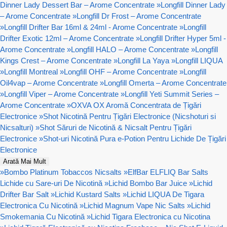
Dinner Lady Dessert Bar – Arome Concentrate
»
Longfill Dinner Lady
– Arome Concentrate
»
Longfill Dr Frost – Arome Concentrate
»
Longfill Drifter Bar 16ml & 24ml - Arome Concentrate
»
Longfill
Drifter Exotic 12ml – Arome Concentrate
»
Longfill Drifter Hyper 5ml -
Arome Concentrate
»
Longfill HALO – Arome Concentrate
»
Longfill
Kings Crest – Arome Concentrate
»
Longfill La Yaya
»
Longfill LIQUA
»
Longfill Montreal
»
Longfill OHF – Arome Concentrate
»
Longfill
Oil4vap – Arome Concentrate
»
Longfill Omerta – Arome Concentrate
»
Longfill Viper – Arome Concentrate
»
Longfill Yeti Summit Series –
Arome Concentrate
»
OXVA OX Aromă Concentrata de Țigări
Electronice
»
Shot Nicotină Pentru Țigări Electronice (Nicshoturi si
Nicsalturi)
»
Shot Săruri de Nicotină & Nicsalt Pentru Țigări
Electronice
»
Shot-uri Nicotină Pura e-Potion Pentru Lichide De Țigări
Electronice
Arată Mai Mult
»
Bombo Platinum Tobaccos Nicsalts
»
ElfBar ELFLIQ Bar Salts
Lichide cu Sare-uri De Nicotină
»
Lichid Bombo Bar Juice
»
Lichid
Drifter Bar Salt
»
Lichid Kustard Salts
»
Lichid LIQUA De Tigara
Electronica Cu Nicotină
»
Lichid Magnum Vape Nic Salts
»
Lichid
Smokemania Cu Nicotină
»
Lichid Tigara Electronica cu Nicotina