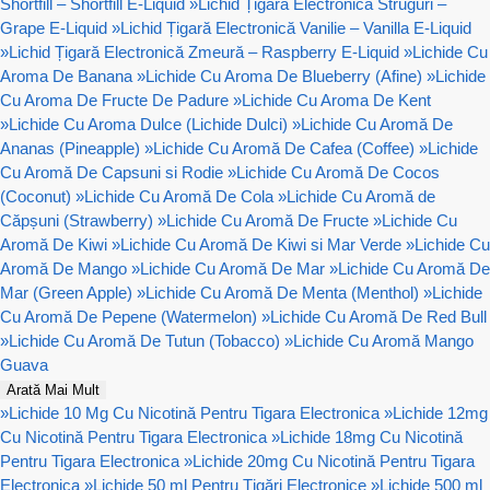
Shortfill – Shortfill E-Liquid
»
Lichid Țigară Electronică Struguri –
Grape E-Liquid
»
Lichid Țigară Electronică Vanilie – Vanilla E-Liquid
»
Lichid Țigară Electronică Zmeură – Raspberry E-Liquid
»
Lichide Cu
Aroma De Banana
»
Lichide Cu Aroma De Blueberry (Afine)
»
Lichide
Cu Aroma De Fructe De Padure
»
Lichide Cu Aroma De Kent
»
Lichide Cu Aroma Dulce (Lichide Dulci)
»
Lichide Cu Aromă De
Ananas (Pineapple)
»
Lichide Cu Aromă De Cafea (Coffee)
»
Lichide
Cu Aromă De Capsuni si Rodie
»
Lichide Cu Aromă De Cocos
(Coconut)
»
Lichide Cu Aromă De Cola
»
Lichide Cu Aromă de
Căpșuni (Strawberry)
»
Lichide Cu Aromă De Fructe
»
Lichide Cu
Aromă De Kiwi
»
Lichide Cu Aromă De Kiwi si Mar Verde
»
Lichide Cu
Aromă De Mango
»
Lichide Cu Aromă De Mar
»
Lichide Cu Aromă De
Mar (Green Apple)
»
Lichide Cu Aromă De Menta (Menthol)
»
Lichide
Cu Aromă De Pepene (Watermelon)
»
Lichide Cu Aromă De Red Bull
»
Lichide Cu Aromă De Tutun (Tobacco)
»
Lichide Cu Aromă Mango
Guava
Arată Mai Mult
»
Lichide 10 Mg Cu Nicotină Pentru Tigara Electronica
»
Lichide 12mg
Cu Nicotină Pentru Tigara Electronica
»
Lichide 18mg Cu Nicotină
Pentru Tigara Electronica
»
Lichide 20mg Cu Nicotină Pentru Tigara
Electronica
»
Lichide 50 ml Pentru Țigări Electronice
»
Lichide 500 ml