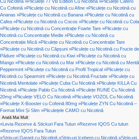
Cu Nicotina
»
Pliculețe 77 VB Edition Cu Nicotină
»
Pliculețe Cafero
Cu Cofeină
»
Pliculețe cu Nicotină cu Afine
»
Pliculețe cu Nicotină cu
Ananas
»
Pliculețe cu Nicotină cu Banana
»
Pliculețe cu Nicotină cu
Cafea
»
Pliculețe cu Nicotină cu Cocos
»
Pliculețe cu Nicotină cu Cola
»
Pliculețe cu Nicotină cu Concentrație Foarte Tare
»
Pliculețe cu
Nicotină cu Concentrație Medie
»
Pliculețe cu Nicotină cu
Concentrație Mică
»
Pliculețe cu Nicotină cu Concentrație Tare
»
Pliculețe cu Nicotină cu Căpșuni
»
Pliculețe cu Nicotină cu Fructe de
Pădure
»
Pliculețe cu Nicotină cu Kiwi
»
Pliculețe cu Nicotină cu
Mango
»
Pliculețe cu Nicotină cu Mar
»
Pliculețe cu Nicotină cu Mentă
Peppermint
»
Pliculețe cu Nicotină cu Profil Tropical
»
Pliculețe cu
Nicotină cu Spearmint
»
Pliculețe cu Nicotină Fructate
»
Pliculețe cu
Nicotină Mentolate
»
Pliculețe Cuba Cu Nicotină
»
Pliculețe KILLA Cu
Nicotină
»
Pliculețe Pablo Cu Nicotină
»
Pliculețe RUNE Cu Nicotină
20mg
»
Pliculețe VELO Cu Nicotină
»
Pliculețe VOZOL Cu Nicotină
»
Pliculețe X-Booster cu Cofeină 80mg
»
Pliculețe ZYN Cu Nicotină –
Format Mini Și Slim
»
Pliculețele CAMO cu Nicotină
Arată Mai Mult
»
Levia Rezerve & Stickuri Fara Tutun
»
Rezerve IQOS Cu tutun
»
Rezerve IQOS Fara Tutun
»
Strip-uri Garant cu Nicotină
»
Strip-uri Iceberg cu Nicotină
»
Strip-uri