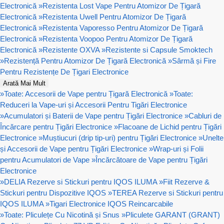
Electronică
»
Rezistenta Lost Vape Pentru Atomizor De Țigară
Electronică
»
Rezistenta Uwell Pentru Atomizor De Țigară
Electronică
»
Rezistenta Vaporesso Pentru Atomizor De Țigară
Electronică
»
Rezistenta Voopoo Pentru Atomizor De Țigară
Electronică
»
Rezistente OXVA
»
Rezistente si Capsule Smoktech
»
Rezistență Pentru Atomizor De Țigară Electronică
»
Sârmă și Fire
Pentru Rezistențe De Țigari Electronice
Arată Mai Mult
»
Toate: Accesorii de Vape pentru Țigară Electronică
»
Toate:
Reduceri la Vape-uri și Accesorii Pentru Tigări Electronice
»
Acumulatori și Baterii de Vape pentru Țigări Electronice
»
Cabluri de
Încărcare pentru Țigări Electronice
»
Flacoane de Lichid pentru Țigări
Electronice
»
Muștiucuri (drip tip-uri) pentru Țigări Electronice
»
Unelte
și Accesorii de Vape pentru Țigări Electronice
»
Wrap-uri și Folii
pentru Acumulatori de Vape
»
Încărcătoare de Vape pentru Țigări
Electronice
»
DELIA Rezerve si Stickuri pentru IQOS ILUMA
»
Fiit Rezerve &
Stickuri pentru Dispozitive IQOS
»
TEREA Rezerve si Stickuri pentru
IQOS ILUMA
»
Tigari Electronice IQOS Reincarcabile
»
Toate: Pliculețe Cu Nicotină și Snus
»
Pliculete GARANT (GRANT)