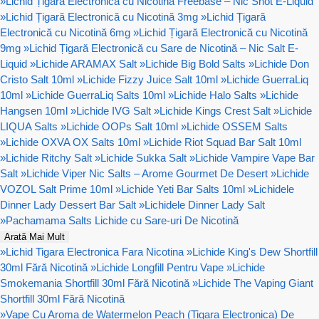
»
Lichid Țigară Electronică cu Nicotina Freebase – Nic Shot E-Liquid
»
Lichid Țigară Electronică cu Nicotină 3mg
»
Lichid Țigară
Electronică cu Nicotină 6mg
»
Lichid Țigară Electronică cu Nicotină
9mg
»
Lichid Țigară Electronică cu Sare de Nicotină – Nic Salt E-
Liquid
»
Lichide ARAMAX Salt
»
Lichide Big Bold Salts
»
Lichide Don
Cristo Salt 10ml
»
Lichide Fizzy Juice Salt 10ml
»
Lichide GuerraLiq
10ml
»
Lichide GuerraLiq Salts 10ml
»
Lichide Halo Salts
»
Lichide
Hangsen 10ml
»
Lichide IVG Salt
»
Lichide Kings Crest Salt
»
Lichide
LIQUA Salts
»
Lichide OOPs Salt 10ml
»
Lichide OSSEM Salts
»
Lichide OXVA OX Salts 10ml
»
Lichide Riot Squad Bar Salt 10ml
»
Lichide Ritchy Salt
»
Lichide Sukka Salt
»
Lichide Vampire Vape Bar
Salt
»
Lichide Viper Nic Salts – Arome Gourmet De Desert
»
Lichide
VOZOL Salt Prime 10ml
»
Lichide Yeti Bar Salts 10ml
»
Lichidele
Dinner Lady Dessert Bar Salt
»
Lichidele Dinner Lady Salt
»
Pachamama Salts Lichide cu Sare-uri De Nicotină
Arată Mai Mult
»
Lichid Tigara Electronica Fara Nicotina
»
Lichide King's Dew Shortfill
30ml Fără Nicotină
»
Lichide Longfill Pentru Vape
»
Lichide
Smokemania Shortfill 30ml Fără Nicotină
»
Lichide The Vaping Giant
Shortfill 30ml Fără Nicotină
»
Vape Cu Aroma de Watermelon Peach (Tigara Electronica) De