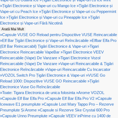
»
Țigări Electronice și Vape-uri cu Mango Ice
»
Țigări Electronice și
Vape-uri cu Peach Ice
»
Țigări Electronice și Vape-uri cu Peppermint
Ice
»
Țigări Electronice și Vape-uri cu Pineapple Ice
»
Țigări
Electronice și Vape-uri Fără Nicotină
Arată Mai Mult
»
Capsule VUSE GO Reload pentru Dispozitive VUSE Reincarcabile
»
Elf Bar Țigări Electronice și Vape-uri Reîncărcabile
»
Elfbar Elfa Pro
(Elf Bar Reincarcabil) Țigări Electronice & Vape-uri
»
Tigari
Electronice Reincarcabile VapeBar
»
Tigari Electronice VEEV
Reincarcabile (Vape) De Vanzare
»
Tigari Electronice Vozol
Reincarcabile (Vape) De Vanzare
»
Vape-uri Reincarcabile & Țigări
Electronice Reîncărcabile
»
Vape-uri Reincarcabile Cu Incarcator
»
VOZOL Switch Pro Țigări Electronice & Vape-uri
»
VUSE Go
Reload 1000: Dispozitive VUSE GO Reincarcabile
»
Țigări
Electronice Vuse Go Reîncărcabile
»
Toate: Tigara Electronica de unica folosinta
»
Arome VOZOL
»
Capsule Elf Bar Elfa Pro
»
Capsule Elf Bar Elfa Pro V2
»
Capsule
Icewave E1 preumplute
»
Capsule Lost Mary Tappo Pro – Rezerve
Preumplute Și Arome
»
Capsule si Rezerve Ske Crystal 600 Pro
»
Capsule Unno Preumplute
»
Capsule VEEV inPrime cu 1400 de