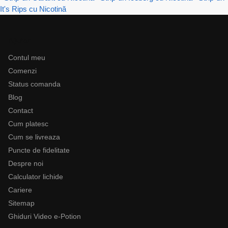
It's Rips cu Nicotină
Ajutor
Contul meu
Comenzi
Status comanda
Blog
Contact
Cum platesc
Cum se livreaza
Puncte de fidelitate
Despre noi
Calculator lichide
Cariere
Sitemap
Ghiduri Video e-Potion