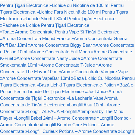
Pentru Țigări Electronice
»
Lichide cu Nicotină de 100 ml Pentru
Tigara Electronica
»
Lichide Fara Nicotină de 100 ml Pentru Tigara
Electronica
»
Lichide Shortfill 30ml Pentru Țigări Electronice
»
Pachete de Lichide Pentru Țigări Electronice
»
Toate: Arome Concentrate Pentru Vape Și Țigări Electronice
»
Aroma Concentrata Eliquid France
»
Aroma Concentrata Guerra
Puff Bar 10ml
»
Arome Concentrate Biggy Bear
»
Arome Concentrate
e-Potion 10ml
»
Arome Concentrate Full Moon
»
Arome Concentrate
K-Fuel
»
Arome Concentrate Nasty Juice
»
Arome Concentrate
Smokemania 10ml
»
Arome Concentrate T-Juice
»
Arome
Concentrate The Flavor 10ml
»
Arome Concentrate Vampire Vape
»
Arome Concentrate VapeBar 10ml
»
Baza Lichid Cu Nicotina Pentru
Tigara Electronica
»
Baza Lichid Tigara Electronica e-Potion
»
Bază e-
Potion Pentru Lichide De Țigări Electronice
»
Just Juice Aromă
Concentrata de Țigări Electronice
»
La Lechería Vape Aromă
Concentrata de Țigări Electronice
»
Longfill Aisu 10ml - Arome
Concentrate
»
Longfill ALPACA
»
Longfill Atemporal by The Mind
Flayer
»
Longfill Babel 24ml – Arome Concentrate
»
Longfill Bombo -
Arome Concentrate
»
Longfill Bombo Core Edition – Arome
Concentrate
»
Longfill Curieux Potions – Arome Concentrate
»
Longfill