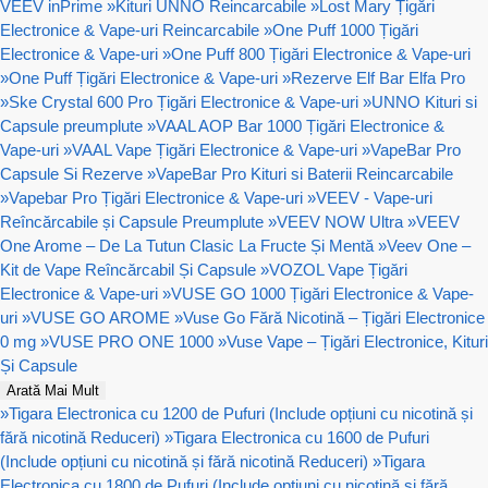
VEEV inPrime
»
Kituri UNNO Reincarcabile
»
Lost Mary Țigări
Electronice & Vape-uri Reincarcabile
»
One Puff 1000 Țigări
Electronice & Vape-uri
»
One Puff 800 Țigări Electronice & Vape-uri
»
One Puff Țigări Electronice & Vape-uri
»
Rezerve Elf Bar Elfa Pro
»
Ske Crystal 600 Pro Țigări Electronice & Vape-uri
»
UNNO Kituri si
Capsule preumplute
»
VAAL AOP Bar 1000 Țigări Electronice &
Vape-uri
»
VAAL Vape Țigări Electronice & Vape-uri
»
VapeBar Pro
Capsule Si Rezerve
»
VapeBar Pro Kituri si Baterii Reincarcabile
»
Vapebar Pro Țigări Electronice & Vape-uri
»
VEEV - Vape-uri
Reîncărcabile și Capsule Preumplute
»
VEEV NOW Ultra
»
VEEV
One Arome – De La Tutun Clasic La Fructe Și Mentă
»
Veev One –
Kit de Vape Reîncărcabil Și Capsule
»
VOZOL Vape Țigări
Electronice & Vape-uri
»
VUSE GO 1000 Țigări Electronice & Vape-
uri
»
VUSE GO AROME
»
Vuse Go Fără Nicotină – Țigări Electronice
0 mg
»
VUSE PRO ONE 1000
»
Vuse Vape – Țigări Electronice, Kituri
Și Capsule
Arată Mai Mult
»
Tigara Electronica cu 1200 de Pufuri (Include opțiuni cu nicotină și
fără nicotină Reduceri)
»
Tigara Electronica cu 1600 de Pufuri
(Include opțiuni cu nicotină și fără nicotină Reduceri)
»
Tigara
Electronica cu 1800 de Pufuri (Include opțiuni cu nicotină și fără