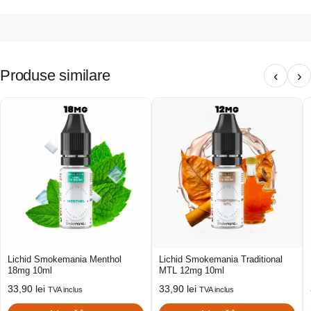
Produse similare
‹
›
Lichid Smokemania Menthol
Lichid Smokemania Traditional
18mg 10ml
MTL 12mg 10ml
33,90
lei
33,90
lei
TVA inclus
TVA inclus