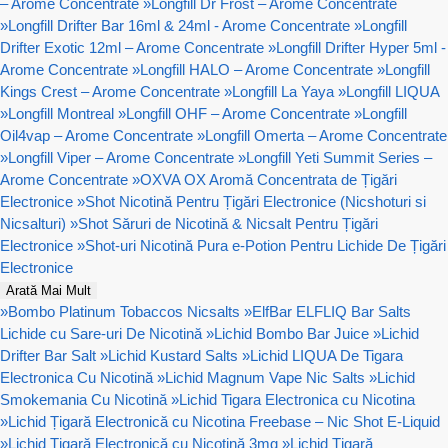
– Arome Concentrate
»
Longfill Dr Frost – Arome Concentrate
»
Longfill Drifter Bar 16ml & 24ml - Arome Concentrate
»
Longfill
Drifter Exotic 12ml – Arome Concentrate
»
Longfill Drifter Hyper 5ml -
Arome Concentrate
»
Longfill HALO – Arome Concentrate
»
Longfill
Kings Crest – Arome Concentrate
»
Longfill La Yaya
»
Longfill LIQUA
»
Longfill Montreal
»
Longfill OHF – Arome Concentrate
»
Longfill
Oil4vap – Arome Concentrate
»
Longfill Omerta – Arome Concentrate
»
Longfill Viper – Arome Concentrate
»
Longfill Yeti Summit Series –
Arome Concentrate
»
OXVA OX Aromă Concentrata de Țigări
Electronice
»
Shot Nicotină Pentru Țigări Electronice (Nicshoturi si
Nicsalturi)
»
Shot Săruri de Nicotină & Nicsalt Pentru Țigări
Electronice
»
Shot-uri Nicotină Pura e-Potion Pentru Lichide De Țigări
Electronice
Arată Mai Mult
»
Bombo Platinum Tobaccos Nicsalts
»
ElfBar ELFLIQ Bar Salts
Lichide cu Sare-uri De Nicotină
»
Lichid Bombo Bar Juice
»
Lichid
Drifter Bar Salt
»
Lichid Kustard Salts
»
Lichid LIQUA De Tigara
Electronica Cu Nicotină
»
Lichid Magnum Vape Nic Salts
»
Lichid
Smokemania Cu Nicotină
»
Lichid Tigara Electronica cu Nicotina
»
Lichid Țigară Electronică cu Nicotina Freebase – Nic Shot E-Liquid
»
Lichid Țigară Electronică cu Nicotină 3mg
»
Lichid Țigară