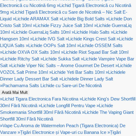
Electronică cu Nicotină 6mg
»
Lichid Țigară Electronică cu Nicotină
9mg
»
Lichid Țigară Electronică cu Sare de Nicotină – Nic Salt E-
Liquid
»
Lichide ARAMAX Salt
»
Lichide Big Bold Salts
»
Lichide Don
Cristo Salt 10ml
»
Lichide Fizzy Juice Salt 10ml
»
Lichide GuerraLiq
10ml
»
Lichide GuerraLiq Salts 10ml
»
Lichide Halo Salts
»
Lichide
Hangsen 10ml
»
Lichide IVG Salt
»
Lichide Kings Crest Salt
»
Lichide
LIQUA Salts
»
Lichide OOPs Salt 10ml
»
Lichide OSSEM Salts
»
Lichide OXVA OX Salts 10ml
»
Lichide Riot Squad Bar Salt 10ml
»
Lichide Ritchy Salt
»
Lichide Sukka Salt
»
Lichide Vampire Vape Bar
Salt
»
Lichide Viper Nic Salts – Arome Gourmet De Desert
»
Lichide
VOZOL Salt Prime 10ml
»
Lichide Yeti Bar Salts 10ml
»
Lichidele
Dinner Lady Dessert Bar Salt
»
Lichidele Dinner Lady Salt
»
Pachamama Salts Lichide cu Sare-uri De Nicotină
Arată Mai Mult
»
Lichid Tigara Electronica Fara Nicotina
»
Lichide King's Dew Shortfill
30ml Fără Nicotină
»
Lichide Longfill Pentru Vape
»
Lichide
Smokemania Shortfill 30ml Fără Nicotină
»
Lichide The Vaping Giant
Shortfill 30ml Fără Nicotină
»
Vape Cu Aroma de Watermelon Peach (Tigara Electronica) De
Vanzare
»
Țigări Electronice și Vape-uri cu Banana Ice
»
Țigări