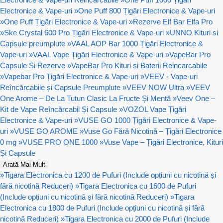
Electronice & Vape-uri
»
One Puff 800 Țigări Electronice & Vape-uri
»
One Puff Țigări Electronice & Vape-uri
»
Rezerve Elf Bar Elfa Pro
»
Ske Crystal 600 Pro Țigări Electronice & Vape-uri
»
UNNO Kituri si
Capsule preumplute
»
VAAL AOP Bar 1000 Țigări Electronice &
Vape-uri
»
VAAL Vape Țigări Electronice & Vape-uri
»
VapeBar Pro
Capsule Si Rezerve
»
VapeBar Pro Kituri si Baterii Reincarcabile
»
Vapebar Pro Țigări Electronice & Vape-uri
»
VEEV - Vape-uri
Reîncărcabile și Capsule Preumplute
»
VEEV NOW Ultra
»
VEEV
One Arome – De La Tutun Clasic La Fructe Și Mentă
»
Veev One –
Kit de Vape Reîncărcabil Și Capsule
»
VOZOL Vape Țigări
Electronice & Vape-uri
»
VUSE GO 1000 Țigări Electronice & Vape-
uri
»
VUSE GO AROME
»
Vuse Go Fără Nicotină – Țigări Electronice
0 mg
»
VUSE PRO ONE 1000
»
Vuse Vape – Țigări Electronice, Kituri
Și Capsule
Arată Mai Mult
»
Tigara Electronica cu 1200 de Pufuri (Include opțiuni cu nicotină și
fără nicotină Reduceri)
»
Tigara Electronica cu 1600 de Pufuri
(Include opțiuni cu nicotină și fără nicotină Reduceri)
»
Tigara
Electronica cu 1800 de Pufuri (Include opțiuni cu nicotină și fără
nicotină Reduceri)
»
Tigara Electronica cu 2000 de Pufuri (Include