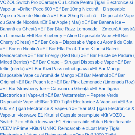
VOZOL Switch Pro
»
Cartușe Cu Lichide Pentru Țigări Electronice si
Vape-uri
»
Drifter Poco 600
»
Elf Bar 10mg Nicotină – Disposable
Vape cu Sare de Nicotină
»
Elf Bar 20mg Nicotină – Disposable Vape
cu Sare de Nicotină
»
Elf Bar Apple ( Mar)
»
Elf Bar Banana Ice –
Banană cu Gheață
»
Elf Bar Blue Razz Lemonade – Zmeură Albastră
cu Limonadă
»
Elf Bar Blueberry – Afine Disposable Vape
»
Elf Bar
Cherry (Cirese)
»
Elf Bar Cola – Disposable Vape cu Aromă de Cola
»
Elf Bar cu Nicotină
»
Elf Bar Elfa Pro & Turbo Kituri si Baterii
Reincarcabile
»
Elf Bar Energy (Red Bull)
»
Elf Bar Fructe de Padure (
Mixed Berries)
»
Elf Bar Grape – Struguri Disposable Vape
»
Elf Bar
Ieftin (oferta)
»
Elf Bar Kiwi Passionfruit guava
»
Elf Bar Mango –
Disposable Vape cu Aromă de Mango
»
Elf Bar Menthol
»
Elf Bar
Original
»
Elf Bar Peach Ice
»
Elf Bar Pink Lemonade (Limonada Roz)
»
Elf Bar Strawberry Ice – Căpșuni cu Gheață
»
Elf Bar Tigara
Electronica si Vape-uri
»
Elf Bar Watermelon – Pepene Verde
Disposable Vape
»
ElfBar 1000 Țigări Electronice & Vape-uri
»
ElfBar
600 V2 Țigări Electronice & Vape-uri
»
ElfBar 600 Țigări Electronice &
Vape-uri
»
Icewave E1 Kituri si Capsule preumplute
»
Kit VOZOL
Switch Pico
»
Kituri Icewave E1 Reincarcabile
»
Kituri Reîncărcabile
VEEV inPrime
»
Kituri UNNO Reincarcabile
»
Lost Mary Țigări
Electronice & Vape-uri Reincarcabile
»
One Puff 1000 Țigări