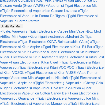
Electronice Cu Culoare Roz (Pink VAPE)
»
Tigari Electronice Cu
Culoare Verde (Green VAPE)
»
Vape-uri si Tigari Electronice Mici
»
Țigări Electronice și Vape-uri de Culoare Lavanda
»
Țigări
Electronice și Vape-uri In Forma De Tigara
»
Țigări Electronice și
Vape-uri In Forma Patrata
Arată Mai Mult
»
Toate: Vape-uri și Țigări Electronice
»
Aspire Mini Vape
»
Box Mod
»
Elfbar Mini Vape
»
Kit-uri tigari electronice
»
Mod-uri De Tigari
Electronica
»
Tigari Electronice OXVA Reincarcabile (Vape)
»
Tigari
Electronice si Kituri Aspire
»
Tigari Electronice si Kituri Elf Bar
»
Tigari
Electronice si Kituri Geekvape
»
Tigari Electronice si Kituri Innokin
»
Tigari Electronice si Kituri Joyetech
»
Tigari Electronice si Kituri Lost
Vape
»
Tigari Electronice si Kituri Uwell
»
Tigari Electronice si Kituri
Vaporesso
»
Tigari Electronice si Kituri VOOPOO
»
Tigari Electronice
si Kituri VOZOL
»
Tigari Electronice si Kituri VUSE
»
Vape Pen-uri
»
Vape Vaporesso Mini
»
Vape-uri cu Nicotină
»
Țigări Electronice și
Vape-uri cu Apple Ice
»
Țigări Electronice și Vape-uri cu Cherry Cola
»
Țigări Electronice și Vape-uri cu Cola Ice la e-Potion
»
Țigări
Electronice și Vape-uri cu Cotton Candy Ice
»
Țigări Electronice și
Vape-uri cu Guava Ice
»
Țigări Electronice și Vape-uri cu Ice Mint
»
Țigări Electronice și Vape-uri cu Mango Ice
»
Țigări Electronice și