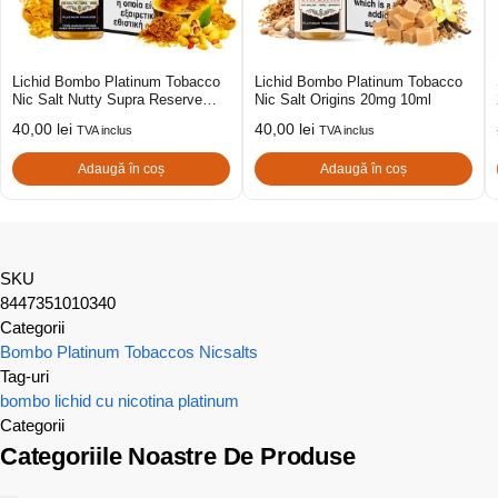
Lichid Bombo Platinum Tobacco
Lichid Bombo Platinum Tobacco
Nic Salt Nutty Supra Reserve
Nic Salt Origins 20mg 10ml
20mg 10ml
40,00
lei
40,00
lei
TVA inclus
TVA inclus
Adaugă în coș
Adaugă în coș
SKU
8447351010340
Categorii
Bombo Platinum Tobaccos Nicsalts
Tag-uri
bombo
lichid cu nicotina
platinum
Categorii
Categoriile Noastre De Produse