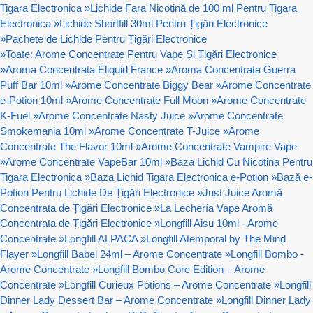
Tigara Electronica
»
Lichide Fara Nicotină de 100 ml Pentru Tigara
Electronica
»
Lichide Shortfill 30ml Pentru Țigări Electronice
»
Pachete de Lichide Pentru Țigări Electronice
»
Toate: Arome Concentrate Pentru Vape Și Țigări Electronice
»
Aroma Concentrata Eliquid France
»
Aroma Concentrata Guerra
Puff Bar 10ml
»
Arome Concentrate Biggy Bear
»
Arome Concentrate
e-Potion 10ml
»
Arome Concentrate Full Moon
»
Arome Concentrate
K-Fuel
»
Arome Concentrate Nasty Juice
»
Arome Concentrate
Smokemania 10ml
»
Arome Concentrate T-Juice
»
Arome
Concentrate The Flavor 10ml
»
Arome Concentrate Vampire Vape
»
Arome Concentrate VapeBar 10ml
»
Baza Lichid Cu Nicotina Pentru
Tigara Electronica
»
Baza Lichid Tigara Electronica e-Potion
»
Bază e-
Potion Pentru Lichide De Țigări Electronice
»
Just Juice Aromă
Concentrata de Țigări Electronice
»
La Lechería Vape Aromă
Concentrata de Țigări Electronice
»
Longfill Aisu 10ml - Arome
Concentrate
»
Longfill ALPACA
»
Longfill Atemporal by The Mind
Flayer
»
Longfill Babel 24ml – Arome Concentrate
»
Longfill Bombo -
Arome Concentrate
»
Longfill Bombo Core Edition – Arome
Concentrate
»
Longfill Curieux Potions – Arome Concentrate
»
Longfill
Dinner Lady Dessert Bar – Arome Concentrate
»
Longfill Dinner Lady