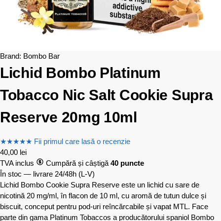
Brand:
Bombo Bar
Lichid Bombo Platinum
Tobacco Nic Salt Cookie Supra
Reserve 20mg 10ml
★
★
★
★
★
Fii primul care lasă o recenzie
40,00
lei
TVA inclus
Cumpără și câștigă
40 puncte
În stoc — livrare 24/48h
(L-V)
Lichid Bombo Cookie Supra Reserve este un lichid cu sare de
nicotină 20 mg/ml, în flacon de 10 ml, cu aromă de tutun dulce și
biscuit, conceput pentru pod-uri reîncărcabile și vapat MTL. Face
parte din gama Platinum Tobaccos a producătorului spaniol Bombo