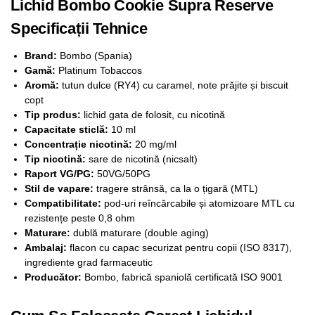
Lichid Bombo Cookie Supra Reserve
Specificații Tehnice
Brand:
Bombo (Spania)
Gamă:
Platinum Tobaccos
Aromă:
tutun dulce (RY4) cu caramel, note prăjite și biscuit
copt
Tip produs:
lichid gata de folosit, cu nicotină
Capacitate sticlă:
10 ml
Concentrație nicotină:
20 mg/ml
Tip nicotină:
sare de nicotină (nicsalt)
Raport VG/PG:
50VG/50PG
Stil de vapare:
tragere strânsă, ca la o țigară (MTL)
Compatibilitate:
pod-uri reîncărcabile și atomizoare MTL cu
rezistențe peste 0,8 ohm
Maturare:
dublă maturare (double aging)
Ambalaj:
flacon cu capac securizat pentru copii (ISO 8317),
ingrediente grad farmaceutic
Producător:
Bombo, fabrică spaniolă certificată ISO 9001