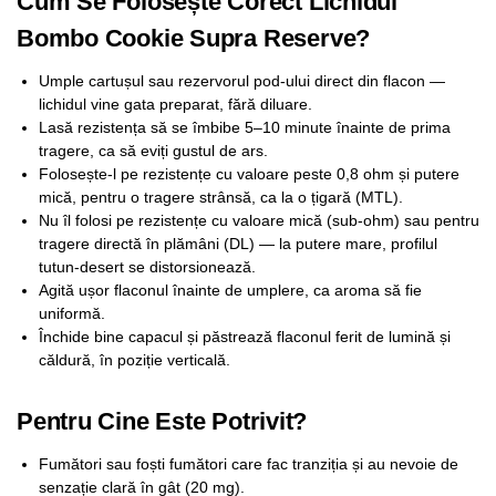
Cum Se Folosește Corect Lichidul
Bombo Cookie Supra Reserve?
Umple cartușul sau rezervorul pod-ului direct din flacon —
lichidul vine gata preparat, fără diluare.
Lasă rezistența să se îmbibe 5–10 minute înainte de prima
tragere, ca să eviți gustul de ars.
Folosește-l pe rezistențe cu valoare peste 0,8 ohm și putere
mică, pentru o tragere strânsă, ca la o țigară (MTL).
Nu îl folosi pe rezistențe cu valoare mică (sub-ohm) sau pentru
tragere directă în plămâni (DL) — la putere mare, profilul
tutun-desert se distorsionează.
Agită ușor flaconul înainte de umplere, ca aroma să fie
uniformă.
Închide bine capacul și păstrează flaconul ferit de lumină și
căldură, în poziție verticală.
Pentru Cine Este Potrivit?
Fumători sau foști fumători care fac tranziția și au nevoie de
senzație clară în gât (20 mg).