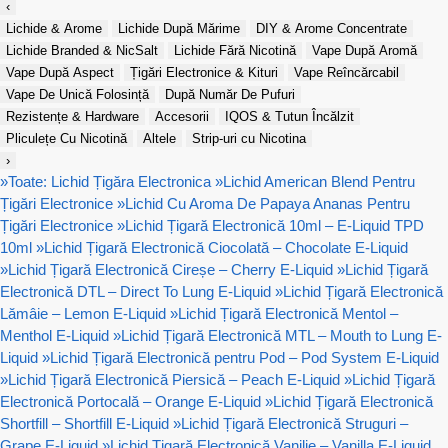
‹
Lichide & Arome
Lichide După Mărime
DIY & Arome Concentrate
Lichide Branded & NicSalt
Lichide Fără Nicotină
Vape După Aromă
Vape După Aspect
Țigări Electronice & Kituri
Vape Reîncărcabil
Vape De Unică Folosință
După Număr De Pufuri
Rezistențe & Hardware
Accesorii
IQOS & Tutun Încălzit
Pliculețe Cu Nicotină
Altele
Strip-uri cu Nicotina
›
»
Toate: Lichid Țigăra Electronica
»
Lichid American Blend Pentru
Țigări Electronice
»
Lichid Cu Aroma De Papaya Ananas Pentru
Țigări Electronice
»
Lichid Țigară Electronică 10ml – E-Liquid TPD
10ml
»
Lichid Țigară Electronică Ciocolată – Chocolate E-Liquid
»
Lichid Țigară Electronică Cireșe – Cherry E-Liquid
»
Lichid Țigară
Electronică DTL – Direct To Lung E-Liquid
»
Lichid Țigară Electronică
Lămâie – Lemon E-Liquid
»
Lichid Țigară Electronică Mentol –
Menthol E-Liquid
»
Lichid Țigară Electronică MTL – Mouth to Lung E-
Liquid
»
Lichid Țigară Electronică pentru Pod – Pod System E-Liquid
»
Lichid Țigară Electronică Piersică – Peach E-Liquid
»
Lichid Țigară
Electronică Portocală – Orange E-Liquid
»
Lichid Țigară Electronică
Shortfill – Shortfill E-Liquid
»
Lichid Țigară Electronică Struguri –
Grape E-Liquid
»
Lichid Țigară Electronică Vanilie – Vanilla E-Liquid