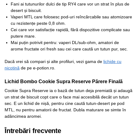
Fani ai tutunurilor dulci de tip RY4 care vor un strat în plus de
desert și biscuit.
Vaperi MTL care folosesc pod-uri reîncărcabile sau atomizoare
cu rezistențe peste 0,8 ohm.
Cei care vor satisfacție rapidă, fără dispozitive complicate sau
putere mare.
Mai puțin potrivit pentru: vaperi DL/sub-ohm, amatori de
arome fructate ori fresh sau cei care caută un tutun pur, sec.
Dacă vrei să compari și alte profiluri, vezi gama de
lichide cu
nicotină
de pe e-potion.ro.
Lichid Bombo Cookie Supra Reserve Părere Finală
Cookie Supra Reserve ia o bază de tutun deja premiată și adaugă
un strat de biscuit copt care o face mai accesibilă decât un tutun
sec. E un lichid de nișă, pentru cine caută tutun-desert pe pod
MTL, nu pentru amatorii de fructat. Dubla maturare se simte în
adâncimea aromei.
Întrebări frecvente