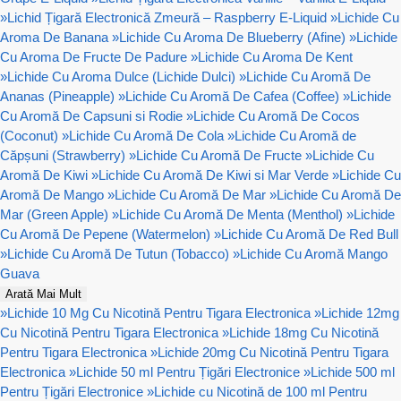
»
Lichid Țigară Electronică Zmeură – Raspberry E-Liquid
»
Lichide Cu
Aroma De Banana
»
Lichide Cu Aroma De Blueberry (Afine)
»
Lichide
Cu Aroma De Fructe De Padure
»
Lichide Cu Aroma De Kent
»
Lichide Cu Aroma Dulce (Lichide Dulci)
»
Lichide Cu Aromă De
Ananas (Pineapple)
»
Lichide Cu Aromă De Cafea (Coffee)
»
Lichide
Cu Aromă De Capsuni si Rodie
»
Lichide Cu Aromă De Cocos
(Coconut)
»
Lichide Cu Aromă De Cola
»
Lichide Cu Aromă de
Căpșuni (Strawberry)
»
Lichide Cu Aromă De Fructe
»
Lichide Cu
Aromă De Kiwi
»
Lichide Cu Aromă De Kiwi si Mar Verde
»
Lichide Cu
Aromă De Mango
»
Lichide Cu Aromă De Mar
»
Lichide Cu Aromă De
Mar (Green Apple)
»
Lichide Cu Aromă De Menta (Menthol)
»
Lichide
Cu Aromă De Pepene (Watermelon)
»
Lichide Cu Aromă De Red Bull
»
Lichide Cu Aromă De Tutun (Tobacco)
»
Lichide Cu Aromă Mango
Guava
Arată Mai Mult
»
Lichide 10 Mg Cu Nicotină Pentru Tigara Electronica
»
Lichide 12mg
Cu Nicotină Pentru Tigara Electronica
»
Lichide 18mg Cu Nicotină
Pentru Tigara Electronica
»
Lichide 20mg Cu Nicotină Pentru Tigara
Electronica
»
Lichide 50 ml Pentru Țigări Electronice
»
Lichide 500 ml
Pentru Țigări Electronice
»
Lichide cu Nicotină de 100 ml Pentru