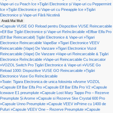
Vape-uri cu Peach Ice
»
Țigări Electronice și Vape-uri cu Peppermint
Ice
»
Țigări Electronice și Vape-uri cu Pineapple Ice
»
Țigări
Electronice și Vape-uri Fără Nicotină
Arată Mai Mult
»
Capsule VUSE GO Reload pentru Dispozitive VUSE Reincarcabile
»
Elf Bar Țigări Electronice și Vape-uri Reîncărcabile
»
Elfbar Elfa Pro
(Elf Bar Reincarcabil) Țigări Electronice & Vape-uri
»
Tigari
Electronice Reincarcabile VapeBar
»
Tigari Electronice VEEV
Reincarcabile (Vape) De Vanzare
»
Tigari Electronice Vozol
Reincarcabile (Vape) De Vanzare
»
Vape-uri Reincarcabile & Țigări
Electronice Reîncărcabile
»
Vape-uri Reincarcabile Cu Incarcator
»
VOZOL Switch Pro Țigări Electronice & Vape-uri
»
VUSE Go
Reload 1000: Dispozitive VUSE GO Reincarcabile
»
Țigări
Electronice Vuse Go Reîncărcabile
»
Toate: Tigara Electronica de unica folosinta
»
Arome VOZOL
»
Capsule Elf Bar Elfa Pro
»
Capsule Elf Bar Elfa Pro V2
»
Capsule
Icewave E1 preumplute
»
Capsule Lost Mary Tappo Pro – Rezerve
Preumplute Și Arome
»
Capsule si Rezerve Ske Crystal 600 Pro
»
Capsule Unno Preumplute
»
Capsule VEEV inPrime cu 1400 de
Pufuri
»
Capsule VEEV One – Rezerve Preumplute
»
Capsule