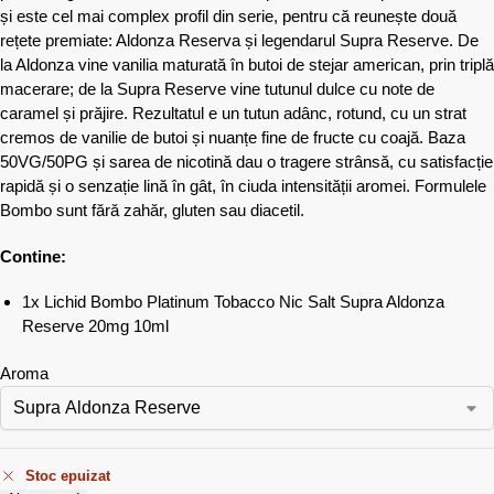
și este cel mai complex profil din serie, pentru că reunește două
rețete premiate: Aldonza Reserva și legendarul Supra Reserve. De
la Aldonza vine vanilia maturată în butoi de stejar american, prin triplă
macerare; de la Supra Reserve vine tutunul dulce cu note de
caramel și prăjire. Rezultatul e un tutun adânc, rotund, cu un strat
cremos de vanilie de butoi și nuanțe fine de fructe cu coajă. Baza
50VG/50PG și sarea de nicotină dau o tragere strânsă, cu satisfacție
rapidă și o senzație lină în gât, în ciuda intensității aromei. Formulele
Bombo sunt fără zahăr, gluten sau diacetil.
Contine:
1x Lichid Bombo Platinum Tobacco Nic Salt Supra Aldonza
Reserve 20mg 10ml
Aroma
Stoc epuizat