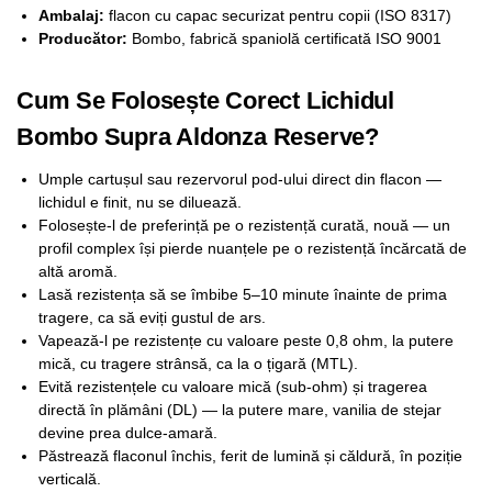
Ambalaj:
flacon cu capac securizat pentru copii (ISO 8317)
Producător:
Bombo, fabrică spaniolă certificată ISO 9001
Cum Se Folosește Corect Lichidul
Bombo Supra Aldonza Reserve?
Umple cartușul sau rezervorul pod-ului direct din flacon —
lichidul e finit, nu se diluează.
Folosește-l de preferință pe o rezistență curată, nouă — un
profil complex își pierde nuanțele pe o rezistență încărcată de
altă aromă.
Lasă rezistența să se îmbibe 5–10 minute înainte de prima
tragere, ca să eviți gustul de ars.
Vapează-l pe rezistențe cu valoare peste 0,8 ohm, la putere
mică, cu tragere strânsă, ca la o țigară (MTL).
Evită rezistențele cu valoare mică (sub-ohm) și tragerea
directă în plămâni (DL) — la putere mare, vanilia de stejar
devine prea dulce-amară.
Păstrează flaconul închis, ferit de lumină și căldură, în poziție
verticală.