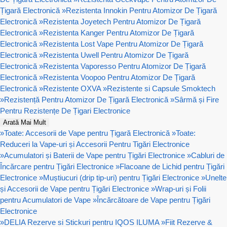
Țigară Electronică
»
Rezistenta Innokin Pentru Atomizor De Țigară
Electronică
»
Rezistenta Joyetech Pentru Atomizor De Țigară
Electronică
»
Rezistenta Kanger Pentru Atomizor De Țigară
Electronică
»
Rezistenta Lost Vape Pentru Atomizor De Țigară
Electronică
»
Rezistenta Uwell Pentru Atomizor De Țigară
Electronică
»
Rezistenta Vaporesso Pentru Atomizor De Țigară
Electronică
»
Rezistenta Voopoo Pentru Atomizor De Țigară
Electronică
»
Rezistente OXVA
»
Rezistente si Capsule Smoktech
»
Rezistență Pentru Atomizor De Țigară Electronică
»
Sârmă și Fire
Pentru Rezistențe De Țigari Electronice
Arată Mai Mult
»
Toate: Accesorii de Vape pentru Țigară Electronică
»
Toate:
Reduceri la Vape-uri și Accesorii Pentru Tigări Electronice
»
Acumulatori și Baterii de Vape pentru Țigări Electronice
»
Cabluri de
Încărcare pentru Țigări Electronice
»
Flacoane de Lichid pentru Țigări
Electronice
»
Muștiucuri (drip tip-uri) pentru Țigări Electronice
»
Unelte
și Accesorii de Vape pentru Țigări Electronice
»
Wrap-uri și Folii
pentru Acumulatori de Vape
»
Încărcătoare de Vape pentru Țigări
Electronice
»
DELIA Rezerve si Stickuri pentru IQOS ILUMA
»
Fiit Rezerve &