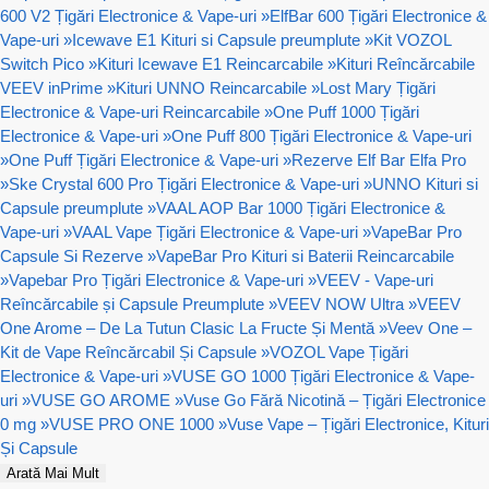
600 V2 Țigări Electronice & Vape-uri
»
ElfBar 600 Țigări Electronice &
Vape-uri
»
Icewave E1 Kituri si Capsule preumplute
»
Kit VOZOL
Switch Pico
»
Kituri Icewave E1 Reincarcabile
»
Kituri Reîncărcabile
VEEV inPrime
»
Kituri UNNO Reincarcabile
»
Lost Mary Țigări
Electronice & Vape-uri Reincarcabile
»
One Puff 1000 Țigări
Electronice & Vape-uri
»
One Puff 800 Țigări Electronice & Vape-uri
»
One Puff Țigări Electronice & Vape-uri
»
Rezerve Elf Bar Elfa Pro
»
Ske Crystal 600 Pro Țigări Electronice & Vape-uri
»
UNNO Kituri si
Capsule preumplute
»
VAAL AOP Bar 1000 Țigări Electronice &
Vape-uri
»
VAAL Vape Țigări Electronice & Vape-uri
»
VapeBar Pro
Capsule Si Rezerve
»
VapeBar Pro Kituri si Baterii Reincarcabile
»
Vapebar Pro Țigări Electronice & Vape-uri
»
VEEV - Vape-uri
Reîncărcabile și Capsule Preumplute
»
VEEV NOW Ultra
»
VEEV
One Arome – De La Tutun Clasic La Fructe Și Mentă
»
Veev One –
Kit de Vape Reîncărcabil Și Capsule
»
VOZOL Vape Țigări
Electronice & Vape-uri
»
VUSE GO 1000 Țigări Electronice & Vape-
uri
»
VUSE GO AROME
»
Vuse Go Fără Nicotină – Țigări Electronice
0 mg
»
VUSE PRO ONE 1000
»
Vuse Vape – Țigări Electronice, Kituri
Și Capsule
Arată Mai Mult