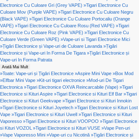
Electronice Cu Culoare Gri (Grey VAPE)
»
Tigari Electronice Cu
Culoare Mov (Purple VAPE)
»
Tigari Electronice Cu Culoare Negru
(Black VAPE)
»
Tigari Electronice Cu Culoare Portocaliu (Orange
VAPE)
»
Tigari Electronice Cu Culoare Rosu (Red VAPE)
»
Tigari
Electronice Cu Culoare Roz (Pink VAPE)
»
Tigari Electronice Cu
Culoare Verde (Green VAPE)
»
Vape-uri si Tigari Electronice Mici
»
Țigări Electronice și Vape-uri de Culoare Lavanda
»
Țigări
Electronice și Vape-uri In Forma De Tigara
»
Țigări Electronice și
Vape-uri In Forma Patrata
Arată Mai Mult
»
Toate: Vape-uri și Țigări Electronice
»
Aspire Mini Vape
»
Box Mod
»
Elfbar Mini Vape
»
Kit-uri tigari electronice
»
Mod-uri De Tigari
Electronica
»
Tigari Electronice OXVA Reincarcabile (Vape)
»
Tigari
Electronice si Kituri Aspire
»
Tigari Electronice si Kituri Elf Bar
»
Tigari
Electronice si Kituri Geekvape
»
Tigari Electronice si Kituri Innokin
»
Tigari Electronice si Kituri Joyetech
»
Tigari Electronice si Kituri Lost
Vape
»
Tigari Electronice si Kituri Uwell
»
Tigari Electronice si Kituri
Vaporesso
»
Tigari Electronice si Kituri VOOPOO
»
Tigari Electronice
si Kituri VOZOL
»
Tigari Electronice si Kituri VUSE
»
Vape Pen-uri
»
Vape Vaporesso Mini
»
Vape-uri cu Nicotină
»
Țigări Electronice și