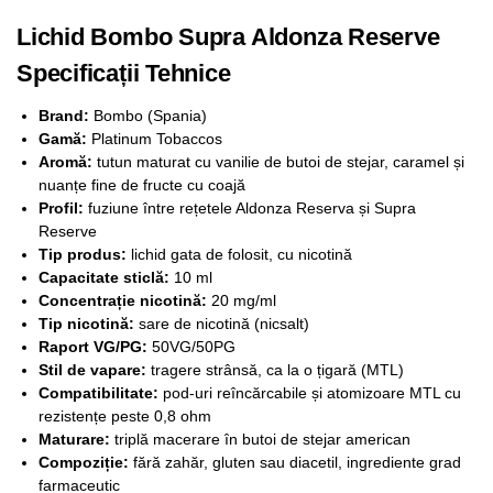
Lichid Bombo Supra Aldonza Reserve
Specificații Tehnice
Brand:
Bombo (Spania)
Gamă:
Platinum Tobaccos
Aromă:
tutun maturat cu vanilie de butoi de stejar, caramel și
nuanțe fine de fructe cu coajă
Profil:
fuziune între rețetele Aldonza Reserva și Supra
Reserve
Tip produs:
lichid gata de folosit, cu nicotină
Capacitate sticlă:
10 ml
Concentrație nicotină:
20 mg/ml
Tip nicotină:
sare de nicotină (nicsalt)
Raport VG/PG:
50VG/50PG
Stil de vapare:
tragere strânsă, ca la o țigară (MTL)
Compatibilitate:
pod-uri reîncărcabile și atomizoare MTL cu
rezistențe peste 0,8 ohm
Maturare:
triplă macerare în butoi de stejar american
Compoziție:
fără zahăr, gluten sau diacetil, ingrediente grad
farmaceutic