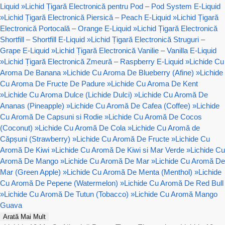
Liquid
»
Lichid Țigară Electronică pentru Pod – Pod System E-Liquid
»
Lichid Țigară Electronică Piersică – Peach E-Liquid
»
Lichid Țigară
Electronică Portocală – Orange E-Liquid
»
Lichid Țigară Electronică
Shortfill – Shortfill E-Liquid
»
Lichid Țigară Electronică Struguri –
Grape E-Liquid
»
Lichid Țigară Electronică Vanilie – Vanilla E-Liquid
»
Lichid Țigară Electronică Zmeură – Raspberry E-Liquid
»
Lichide Cu
Aroma De Banana
»
Lichide Cu Aroma De Blueberry (Afine)
»
Lichide
Cu Aroma De Fructe De Padure
»
Lichide Cu Aroma De Kent
»
Lichide Cu Aroma Dulce (Lichide Dulci)
»
Lichide Cu Aromă De
Ananas (Pineapple)
»
Lichide Cu Aromă De Cafea (Coffee)
»
Lichide
Cu Aromă De Capsuni si Rodie
»
Lichide Cu Aromă De Cocos
(Coconut)
»
Lichide Cu Aromă De Cola
»
Lichide Cu Aromă de
Căpșuni (Strawberry)
»
Lichide Cu Aromă De Fructe
»
Lichide Cu
Aromă De Kiwi
»
Lichide Cu Aromă De Kiwi si Mar Verde
»
Lichide Cu
Aromă De Mango
»
Lichide Cu Aromă De Mar
»
Lichide Cu Aromă De
Mar (Green Apple)
»
Lichide Cu Aromă De Menta (Menthol)
»
Lichide
Cu Aromă De Pepene (Watermelon)
»
Lichide Cu Aromă De Red Bull
»
Lichide Cu Aromă De Tutun (Tobacco)
»
Lichide Cu Aromă Mango
Guava
Arată Mai Mult