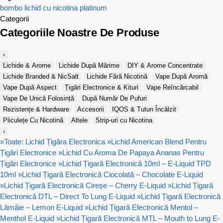
bombo
lichid cu nicotina
platinum
Categorii
Categoriile Noastre De Produse
‹
Lichide & Arome
Lichide După Mărime
DIY & Arome Concentrate
Lichide Branded & NicSalt
Lichide Fără Nicotină
Vape După Aromă
Vape După Aspect
Țigări Electronice & Kituri
Vape Reîncărcabil
Vape De Unică Folosință
După Număr De Pufuri
Rezistențe & Hardware
Accesorii
IQOS & Tutun Încălzit
Pliculețe Cu Nicotină
Altele
Strip-uri cu Nicotina
›
»
Toate: Lichid Țigăra Electronica
»
Lichid American Blend Pentru
Țigări Electronice
»
Lichid Cu Aroma De Papaya Ananas Pentru
Țigări Electronice
»
Lichid Țigară Electronică 10ml – E-Liquid TPD
10ml
»
Lichid Țigară Electronică Ciocolată – Chocolate E-Liquid
»
Lichid Țigară Electronică Cireșe – Cherry E-Liquid
»
Lichid Țigară
Electronică DTL – Direct To Lung E-Liquid
»
Lichid Țigară Electronică
Lămâie – Lemon E-Liquid
»
Lichid Țigară Electronică Mentol –
Menthol E-Liquid
»
Lichid Țigară Electronică MTL – Mouth to Lung E-