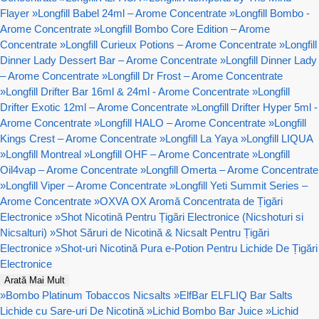
Flayer
»
Longfill Babel 24ml – Arome Concentrate
»
Longfill Bombo -
Arome Concentrate
»
Longfill Bombo Core Edition – Arome
Concentrate
»
Longfill Curieux Potions – Arome Concentrate
»
Longfill
Dinner Lady Dessert Bar – Arome Concentrate
»
Longfill Dinner Lady
– Arome Concentrate
»
Longfill Dr Frost – Arome Concentrate
»
Longfill Drifter Bar 16ml & 24ml - Arome Concentrate
»
Longfill
Drifter Exotic 12ml – Arome Concentrate
»
Longfill Drifter Hyper 5ml -
Arome Concentrate
»
Longfill HALO – Arome Concentrate
»
Longfill
Kings Crest – Arome Concentrate
»
Longfill La Yaya
»
Longfill LIQUA
»
Longfill Montreal
»
Longfill OHF – Arome Concentrate
»
Longfill
Oil4vap – Arome Concentrate
»
Longfill Omerta – Arome Concentrate
»
Longfill Viper – Arome Concentrate
»
Longfill Yeti Summit Series –
Arome Concentrate
»
OXVA OX Aromă Concentrata de Țigări
Electronice
»
Shot Nicotină Pentru Țigări Electronice (Nicshoturi si
Nicsalturi)
»
Shot Săruri de Nicotină & Nicsalt Pentru Țigări
Electronice
»
Shot-uri Nicotină Pura e-Potion Pentru Lichide De Țigări
Electronice
Arată Mai Mult
»
Bombo Platinum Tobaccos Nicsalts
»
ElfBar ELFLIQ Bar Salts
Lichide cu Sare-uri De Nicotină
»
Lichid Bombo Bar Juice
»
Lichid