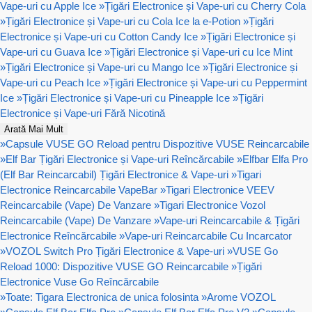
Vape-uri cu Apple Ice
»
Țigări Electronice și Vape-uri cu Cherry Cola
»
Țigări Electronice și Vape-uri cu Cola Ice la e-Potion
»
Țigări
Electronice și Vape-uri cu Cotton Candy Ice
»
Țigări Electronice și
Vape-uri cu Guava Ice
»
Țigări Electronice și Vape-uri cu Ice Mint
»
Țigări Electronice și Vape-uri cu Mango Ice
»
Țigări Electronice și
Vape-uri cu Peach Ice
»
Țigări Electronice și Vape-uri cu Peppermint
Ice
»
Țigări Electronice și Vape-uri cu Pineapple Ice
»
Țigări
Electronice și Vape-uri Fără Nicotină
Arată Mai Mult
»
Capsule VUSE GO Reload pentru Dispozitive VUSE Reincarcabile
»
Elf Bar Țigări Electronice și Vape-uri Reîncărcabile
»
Elfbar Elfa Pro
(Elf Bar Reincarcabil) Țigări Electronice & Vape-uri
»
Tigari
Electronice Reincarcabile VapeBar
»
Tigari Electronice VEEV
Reincarcabile (Vape) De Vanzare
»
Tigari Electronice Vozol
Reincarcabile (Vape) De Vanzare
»
Vape-uri Reincarcabile & Țigări
Electronice Reîncărcabile
»
Vape-uri Reincarcabile Cu Incarcator
»
VOZOL Switch Pro Țigări Electronice & Vape-uri
»
VUSE Go
Reload 1000: Dispozitive VUSE GO Reincarcabile
»
Țigări
Electronice Vuse Go Reîncărcabile
»
Toate: Tigara Electronica de unica folosinta
»
Arome VOZOL