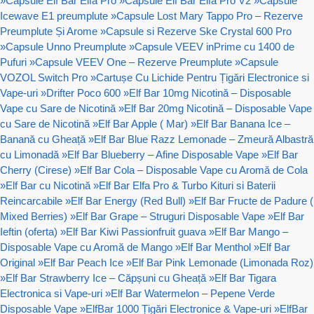
»
Capsule Elf Bar Elfa Pro
»
Capsule Elf Bar Elfa Pro V2
»
Capsule
Icewave E1 preumplute
»
Capsule Lost Mary Tappo Pro – Rezerve
Preumplute Și Arome
»
Capsule si Rezerve Ske Crystal 600 Pro
»
Capsule Unno Preumplute
»
Capsule VEEV inPrime cu 1400 de
Pufuri
»
Capsule VEEV One – Rezerve Preumplute
»
Capsule
VOZOL Switch Pro
»
Cartușe Cu Lichide Pentru Țigări Electronice si
Vape-uri
»
Drifter Poco 600
»
Elf Bar 10mg Nicotină – Disposable
Vape cu Sare de Nicotină
»
Elf Bar 20mg Nicotină – Disposable Vape
cu Sare de Nicotină
»
Elf Bar Apple ( Mar)
»
Elf Bar Banana Ice –
Banană cu Gheață
»
Elf Bar Blue Razz Lemonade – Zmeură Albastră
cu Limonadă
»
Elf Bar Blueberry – Afine Disposable Vape
»
Elf Bar
Cherry (Cirese)
»
Elf Bar Cola – Disposable Vape cu Aromă de Cola
»
Elf Bar cu Nicotină
»
Elf Bar Elfa Pro & Turbo Kituri si Baterii
Reincarcabile
»
Elf Bar Energy (Red Bull)
»
Elf Bar Fructe de Padure (
Mixed Berries)
»
Elf Bar Grape – Struguri Disposable Vape
»
Elf Bar
Ieftin (oferta)
»
Elf Bar Kiwi Passionfruit guava
»
Elf Bar Mango –
Disposable Vape cu Aromă de Mango
»
Elf Bar Menthol
»
Elf Bar
Original
»
Elf Bar Peach Ice
»
Elf Bar Pink Lemonade (Limonada Roz)
»
Elf Bar Strawberry Ice – Căpșuni cu Gheață
»
Elf Bar Tigara
Electronica si Vape-uri
»
Elf Bar Watermelon – Pepene Verde
Disposable Vape
»
ElfBar 1000 Țigări Electronice & Vape-uri
»
ElfBar