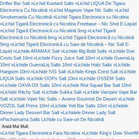
Drifter Bar Salt
»
Lichid Kustard Salts
»
Lichid LIQUA De Tigara
Electronica Cu Nicotină
»
Lichid Magnum Vape Nic Salts
»
Lichid
Smokemania Cu Nicotină
»
Lichid Tigara Electronica cu Nicotina
»
Lichid Țigară Electronică cu Nicotina Freebase – Nic Shot E-Liquid
»
Lichid Țigară Electronică cu Nicotină 3mg
»
Lichid Țigară
Electronică cu Nicotină 6mg
»
Lichid Țigară Electronică cu Nicotină
9mg
»
Lichid Țigară Electronică cu Sare de Nicotină – Nic Salt E-
Liquid
»
Lichide ARAMAX Salt
»
Lichide Big Bold Salts
»
Lichide Don
Cristo Salt 10ml
»
Lichide Fizzy Juice Salt 10ml
»
Lichide GuerraLiq
10ml
»
Lichide GuerraLiq Salts 10ml
»
Lichide Halo Salts
»
Lichide
Hangsen 10ml
»
Lichide IVG Salt
»
Lichide Kings Crest Salt
»
Lichide
LIQUA Salts
»
Lichide OOPs Salt 10ml
»
Lichide OSSEM Salts
»
Lichide OXVA OX Salts 10ml
»
Lichide Riot Squad Bar Salt 10ml
»
Lichide Ritchy Salt
»
Lichide Sukka Salt
»
Lichide Vampire Vape Bar
Salt
»
Lichide Viper Nic Salts – Arome Gourmet De Desert
»
Lichide
VOZOL Salt Prime 10ml
»
Lichide Yeti Bar Salts 10ml
»
Lichidele
Dinner Lady Dessert Bar Salt
»
Lichidele Dinner Lady Salt
»
Pachamama Salts Lichide cu Sare-uri De Nicotină
Arată Mai Mult
»
Lichid Tigara Electronica Fara Nicotina
»
Lichide King's Dew Shortfill