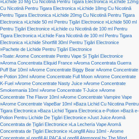
»
Lichide 10 Mg Cu Nicotină Pentru Tigara Electronica
»
Lichide 12mg
Cu Nicotină Pentru Tigara Electronica
»
Lichide 18mg Cu Nicotină
Pentru Tigara Electronica
»
Lichide 20mg Cu Nicotină Pentru Tigara
Electronica
»
Lichide 50 ml Pentru Țigări Electronice
»
Lichide 500 ml
Pentru Țigări Electronice
»
Lichide cu Nicotină de 100 ml Pentru
Tigara Electronica
»
Lichide Fara Nicotină de 100 ml Pentru Tigara
Electronica
»
Lichide Shortfill 30ml Pentru Țigări Electronice
»
Pachete de Lichide Pentru Țigări Electronice
»
Toate: Arome Concentrate Pentru Vape Și Țigări Electronice
»
Aroma Concentrata Eliquid France
»
Aroma Concentrata Guerra
Puff Bar 10ml
»
Arome Concentrate Biggy Bear
»
Arome Concentrate
e-Potion 10ml
»
Arome Concentrate Full Moon
»
Arome Concentrate
K-Fuel
»
Arome Concentrate Nasty Juice
»
Arome Concentrate
Smokemania 10ml
»
Arome Concentrate T-Juice
»
Arome
Concentrate The Flavor 10ml
»
Arome Concentrate Vampire Vape
»
Arome Concentrate VapeBar 10ml
»
Baza Lichid Cu Nicotina Pentru
Tigara Electronica
»
Baza Lichid Tigara Electronica e-Potion
»
Bază e-
Potion Pentru Lichide De Țigări Electronice
»
Just Juice Aromă
Concentrata de Țigări Electronice
»
La Lechería Vape Aromă
Concentrata de Țigări Electronice
»
Longfill Aisu 10ml - Arome
Concentrate
»
Longfill ALPACA
»
Longfill Atemporal by The Mind